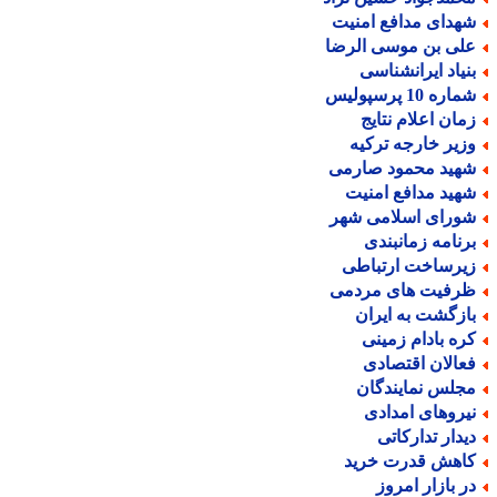
هدای مدافع امنیت
لی بن موسی الرضا
نیاد ایرانشناسی
اره 10 پرسپولیس
مان اعلام نتایج
زیر خارجه ترکیه
هید محمود صارمی
هید مدافع امنیت
ورای اسلامی شهر
رنامه زمانبندی
یرساخت ارتباطی
رفیت های مردمی
ازگشت به ایران
ره بادام زمینی
عالان اقتصادی
جلس نمایندگان
یروهای امدادی
یدار تدارکاتی
اهش قدرت خرید
ر بازار امروز