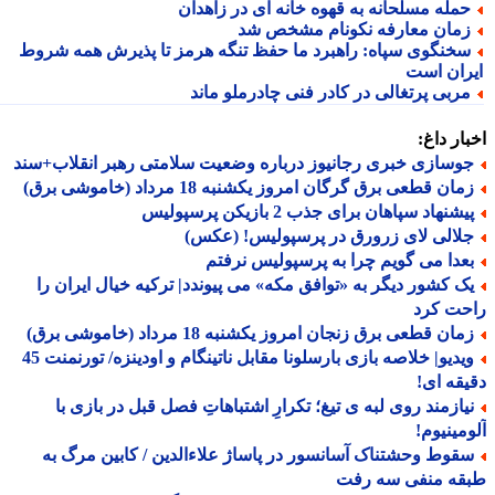
مله مسلحانه به قهوه خانه ای در زاهدان
مان معارفه نکونام مشخص شد
خنگوی سپاه: راهبرد ما حفظ تنگه هرمز تا پذیرش همه شروط
ران است
ربی پرتغالی در کادر فنی چادرملو ماند
ار داغ:
وسازی خبری رجانیوز درباره وضعیت سلامتی رهبر انقلاب+سند
ان قطعی برق گرگان امروز یکشنبه 18 مرداد (خاموشی برق)
شنهاد سپاهان برای جذب 2 بازیکن پرسپولیس
لالی لای زرورق در پرسپولیس! (عکس)
عدا می گویم چرا به پرسپولیس نرفتم
ک کشور دیگر به «توافق مکه» می پیوندد| ترکیه خیال ایران را
حت کرد
ان قطعی برق زنجان امروز یکشنبه 18 مرداد (خاموشی برق)
ویدیو| خلاصه بازی بارسلونا مقابل ناتینگام و اودینزه/ تورنمنت 45
قه ای!
یازمند روی لبه ی تیغ؛ تکرارِ اشتباهاتِ فصل قبل در بازی با
مینیوم!
قوط وحشتناک آسانسور در پاساژ علاءالدین / کابین مرگ به
قه منفی سه رفت