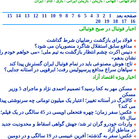
 جهانی
-
جهانی
-
بازیکن
-
بازیکن ایرانی
-
بازی
-
جام
-
ایران
حه بعد
1
2
3
4
5
6
7
8
9
10
11
12
13
14
15
20
19
18
17
بار فوتبال در صبح فوتبالی
ولاد برای بازگشت رضاییان شرط گذاشت
دافع سابق استقلال شاگرد منصوریان می شود؟
نیس اکرت چشم انتظار بازگشت به تیم ملی؛ «می خواهم خودم را
ان بدهم»
اج: هوش مصنوعی باید در تمام فوتبال ایران گسترش پیدا کند
پاهان سراغ مدافع پرسپولیس رفت؛ ابرقویی در آستانه جدایی؟
بار ویژه
اقتصاد آزاد
مسکن مهر به کجا رسید؟ تصمیم احمدی نژاد و ماجرای 5 وزیر
کن
الابرگ در آستانه تغییر؛ اعتبار یک میلیون تومانی چه سرنوشتی پیدا
 کند؟
عکس| سفر زمان؛ چهره فتحعلی اویسی در 45 سالگی در یک فیلم؛
 69
اردات خودرو گران تر شد/ جهش گواهی اسقاط و محدودیت جدید
 مناطق آزاد
عکس| سفر به گذشته؛ آفرین عبیسی در 19 سالگی و در دومین