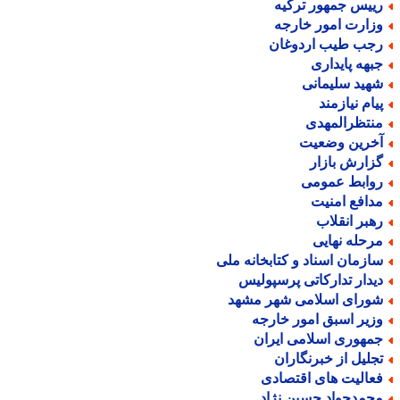
ییس جمهور ترکیه
زارت امور خارجه
جب طیب اردوغان
بهه پایداری
هید سلیمانی
یام نیازمند
نتظرالمهدی
خرین وضعیت
زارش بازار
وابط عمومی
دافع امنیت
هبر انقلاب
رحله نهایی
ازمان اسناد و کتابخانه ملی
یدار تدارکاتی پرسپولیس
ورای اسلامی شهر مشهد
زیر اسبق امور خارجه
مهوری اسلامی ایران
جلیل از خبرنگاران
عالیت های اقتصادی
حمدجواد حسین نژاد