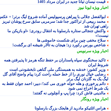
یمت نیسان تیانا جدید در ایران مرداد 1405
بار ویژه
ایونا نیوز
بوالفضل جلالی با پیراهن پرسپولیس آماده شروع لیگ برتر! + عکس
حمد ربیعی از تراکتور جدا شد؛ سرمربی سابق سرخ پوشان تبریز
هی تهران شد
اکنش جنجالی ستاره بارسلونا به انتقال رودری؛ «او بازیکن ما
ست!»
لاح مخفی چین برای شکست خاموشی ها
اخص بورس رکورد زد؛ هیجان به تالار شیشه ای برگشت!
بار ویژه
سرنویس
اکید سخنگوی سپاه پاسداران بر حفظ تنگه هرمز تا پذیرفتن همه
وط ایران
زیر کشور: خدشه به همبستگی ملی گناهی نابخشودنی است
ضایی خیال نوری را از خط حمله راحت کرد/ پیام واضح آقای گل
گ یک به گلزنان لیگ برتر
ائم پرخوری و هله حوله خوری می کند؛/ دبیر: احمد جوان فقط به
 شرط اخراج نمی شود
الدینی فاش کرد: چرا پپ و آنچلوتی نه گفتند!
بار ویژه
رونگار
راس اتلتیکو مادرید از هایجک بزرگ بارسلونا