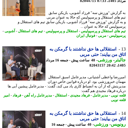
1، 07:33
82044715
گزارش “ورزش سه” فرزاد آشوبی، بازیکن سابق
 های استقلال و پرسپولیس که حالا به عنوان مربی
ه گزارش “ورزش سه” فرزاد آشوبی، بازیکن سابق تیم های استقلال و
پولیس که حالا به عنوان ...
 های استقلال و پرسپولیس
-
استقلال و پرسپولیس
-
تیم های استقلال
-
آشوبی
-
پولیس
-
مربی
-
فوتبال ایران
استقلالی ها حق نداشتند با گرمکن به
ق من بیایند؛ حتی مربی
بتر
-
ورزشی
-
40 ساعت پیش - جمعه 16 مرداد
82043157
1405
ررضا واعظی آشتیانی، مدیرعامل اسبق استقلال
ان خبرورزشی بود. او درباره قوانین خاص دوران
ریتش که از آن به انضباطِ کاری یاد می کند، گفت: - مدیرعامل پیشین آبی ها
اره فرهاد مجیدی هم گفت:
ه نویی
-
مدیرعامل
-
فرهاد مجیدی
-
استقلال
-
مدیرعامل راه آهن
-
فرهاد
-
امیر
ه نویی
استقلالی ها حق نداشتند با گرمکن به
ق من بیایند؛ حتی مربی
نویس
-
ورزشی
-
40 ساعت پیش - جمعه 16