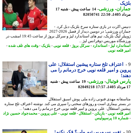
یک
اران
-
ورزشی
-
14 ساعت پیش - شنبه 17
1، 22:50
82050741
س اکرت در بازی ستاره سرخ بلژیک دبل کرد. -
جماران ورزشی؛ در دومین دیدار از فصل 2026-2027
ژوپیلر لیگ بلژیک، تیم های استاندارد لیژ و سرکل بروژ از ساعت 19:45 امشب در
شگاه موریس دوفرانس لیژ ...
ندارد لیژ
-
استاندارد
-
سرکل بروژ
-
قلعه نویی
-
بلژیک
-
وقت های تلف شده
-
ر قلعه نویی
اعتراف تلخ ستاره پیشین استقلال: علی
ین و امیر قلعه نویی خرج درمانم را می
د!
س فوتبال
-
ورزشی
-
19 ساعت پیش - شنبه
82049218
سفانه مهدی فنونی زاده ملی پوش اسبق استقلال
بستر بیماری است و روزهای سختی را سپری می کند. نوشته اعتراف تلخ ستاره
ین استقلال: علی پروین و امیر قلعه نویی خرج درمانم را می دهند! ...
ر قلعه نویی
-
بازیکن
-
استقلال
-
قلعه نویی
-
علی پروین
-
محمدجواد حسین نژاد
ه 10 پرسپولیس
تغییر سرمربی تیم ملی؟ فکر نکنم!