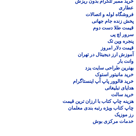
د ممبر تلگرام بدون ریزش
اری
شگاه لوله و اتصالات
 زنده جام جهانی
مت طلا دست دوم
ر اچ پی
ره وین تک
ت دلار امروز
زش ارز دیجیتال در تهران
ت بار
رین طراحی سایت یزد
د مانیتور استوک
د فالوور پاپ آپ اینستاگرام
یای تبلیغاتی
ید سالت
نه چاپ کتاب با ارزان ترین قیمت
 کتاب ویژه رتبه بندی معلمان
موزیک
مات مرکزی بوش