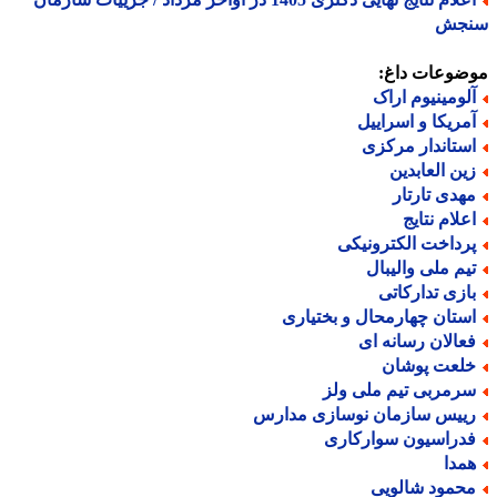
جش
ضوعات داغ:
لومینیوم اراک
مریکا و اسراییل
ستاندار مرکزی
ین العابدین
هدی تارتار
علام نتایج
رداخت الکترونیکی
یم ملی والیبال
ازی تدارکاتی
ستان چهارمحال و بختیاری
عالان رسانه ای
لعت پوشان
رمربی تیم ملی ولز
ییس سازمان نوسازی مدارس
دراسیون سوارکاری
مدا
حمود شالویی