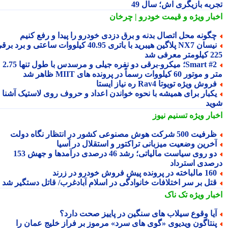
ربه بازیگری اش؛ سال 49
بار ویژه
و قیمت خودرو | چرخان
گونه محل اتصال بدنه و برق دزدی خودرو را پیدا و رفع کنیم
نیسان NX7 پلاگین هیبرید با باتری 40.95 کیلووات ساعتی و برد برقی
 معرفی شد
Smart #2؛ میکرو-برقی دو نفره جیلی و مرسدس با طول تنها 2.75
ور 60 کیلووات رسماً در پرونده های MIIT ظاهر شد
روش ویژه تویوتا Rav4 ره نیاز ایستا
کبار برای همیشه با نحوه خواندن اعداد و حروف روی لاستیک آشنا
ید
بار ویژه
تسنیم نیوز
فیت 500 شرکت هوش مصنوعی کشور در انتظار نگاه دولت
خرین وضعیت میزبانی تراکتور و استقلال در آسیا
دو روی سیاست مالیاتی؛ رشد 46 درصدی درآمدها و جهش 153
صدی استرداد
مالباخته در پرونده پیش فروش خودرو در زرند
تل بر سر اختلافات خانوادگی در اسلام آبادغرب/ قاتل دستگیر شد
بار ویژه
تک ناک
یا وقوع سیلاب های سنگین در پاییز صحت دارد؟
نتاگون ویدیوی «گوی های سرد» مرموز بر فراز خلیج عمان را