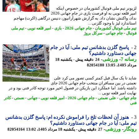
ونر تیم ملی فوتبال کشورمان در خصوص اینکه
امیر قلعه نویی به او فرصت بازی در جام جهانی 2026
د، واکنش نشان داد. به گزارش شهرآرانیوز، دنیس درگاهی (اکرت) مهاجم
ندارد لیژ با وجود گلزنی ...
 ملی فوتبال کشورمان
-
جام جهانی 2026
-
بازی
-
امیر قلعه نویی
-
تیم ملی
بال
-
جام جهانی
-
سرکل بروژ
پاسخ گلزن بدشانس تیم ملی: آیا در جام
نی دستاورد داشتیم؟
نه 7
-
ورزشی
-
24 دقیقه پیش - یکشنبه 18
1، 13:05
82054180
د تا یک سال قبل کمتر کسی تصور می کرد علی
نعمتی در بین مسافران منتخب جام جهانی 2026 جای
ته باشد. اما عملکرد این بازیکن در فصول اخیر مورد توجه کادر فنی بود و در
ت امیر قلعه نویی ...
 جهانی
-
علی نعمتی
-
جام جهانی 2026
-
امیر قلعه نویی
-
جهانی
-
نعمتی
-
کادر
هنوز آن لحظات تلخ را فراموش نکرده ام: پاسخ گلزن بدشانس
 ملی: آیا در جام جهانی دستاورد داشتیم؟
گار
-
ورزشی
-
27 دقیقه پیش - یکشنبه 18 مرداد 1405، 13:02
82054164