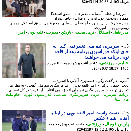
1، 20:33
82043114
ررضا واعظی آشتیانی، مدیرعامل اسبق استقلال
ان رونویس بود. او درباره قوانین خاص دوران
ریتش که از آن امیررضا واعظی آشتیانی، مدیرعامل اسبق استقلال مهمان
یس بود. - امیررضا ...
رعامل
-
استقلال
-
فرهاد مجیدی
-
بازیکن
-
مدیریت
-
قلعه نویی
-
امیر
سرمربی تیم ملی تغییر نمی کند | به
 اینکه فدراسیون برنامه دهد از قلعه
ی برنامه می خواهند!
بتر
-
ورزشی
-
42 ساعت پیش - جمعه 16 مرداد
82042637
1405
بی در گفت وگو با همشهری آنلاین با اشاره به
 احتمال برکناری امیر قلعه نویی از سرمربیگری تیم ملی گفت: «به نظر من
یری در پست سرمربیگری تیم ملی اتفاق نمی افتاد. - او افزود: در کل تغییری ...
امه
-
سرمربی
-
مربی
-
سرمربیگری
-
تیم ملی
-
فدراسیون
-
قهرمان جام ملت
 آسیا
دست راست امیر قلعه نویی در ایتالیا
تابی شد + عکس
س فوتبال
-
ورزشی
-
47 ساعت پیش - جمعه
82041197