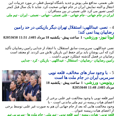
 نعمتی، مدافع ملی پوش و جدید باشگاه لوسیل قطر، در مورد جزییات این
قال و البته نمایش ایران در جام جهانی صحبت کرد. شاید تا یک سال قبل کمتر
 تصور می کرد علی نعمتی در بین مسافران ...
ان در جام جهانی
-
جام جهانی
-
علی نعمتی
-
جهانی
-
نعمتی
-
ایران
-
تیم ملی
نصی عبداللهی: استقلال تهران دیگر بازیکنی در حد رامین
ییان پیدا نمی کند!
نا نیوز
-
ورزشی
-
1 ساعت پیش - یکشنبه 18 مرداد 1405، 11:51
82053658
 عبداللهی، سرپرست سابق استقلال، با انتقاد از جدایی رامین رضاییان تأکید
 که آبی پوشان باید برای حفظ این بازیکن تلاش می کردند. او معتقد است
ییان در فصل گذشته عملکرد خوبی داشت ...
ین رضاییان
-
رضاییان
-
استقلال
-
عبداللهی
-
بازیکن
-
کرد
-
جدایی
با وجود ساز های مخالف، قلعه نویی
ربی ایران در جام ملت ها است
نویس
-
ورزشی
-
1 ساعت پیش - یکشنبه 18
1، 11:48
82053640
ر قلعه نویی با وجود مخالفت غیر علنی برخی از
ای هیات رییسه در تیم ملی ماندنی است. - با
د مخالفت هایی که بعد از جام جهانی آن هم به صورت غیر علنی توسط برخی
اعضای هیات رییسه عنوان ...
ه نویی
-
هیات رییسه
-
امیر قلعه نویی
-
تیم ملی
-
جام ملت ها
-
سرمربی تیم