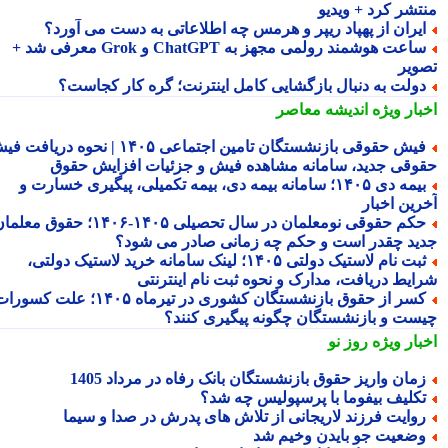
تشر کرد + ویدیو
یران از پهپاد ریپر و هرمس چه اطلاعاتی به دست می آورد؟
ساعت هوشمند رولمی مجهز به ChatGPT و Grok معرفی شد +
ویر
ولت به دنبال بازگشایی کامل اینترنت؛ گره کار کجاست؟
بار ویژه
اندیشه معاصر
فیش حقوقی بازنشستگان تامین اجتماعی ۱۴۰۵ | نحوه دریافت فیش
وقی جدید، سامانه مشاهده فیش و جزئیات افزایش حقوق
بیمه دی ۱۴۰۵؛ سامانه بیمه دی، بیمه تکمیلی، پیگیری خسارت و
رین اخبار
حکم حقوقی نومعلمان در سال تحصیلی ۱۴۰۵-۱۴۰۶؛ حقوق معلمان
ید چقدر است و حکم چه زمانی صادر می شود؟
ثبت نام لاستیک دولتی ۱۴۰۵؛ لینک سامانه خرید لاستیک دولتی،
ایط دریافت، مدارک و نحوه ثبت نام اینترنتی
کسر از حقوق بازنشستگان کشوری در تیرماه ۱۴۰۵؛ علت کسورات
ست و بازنشستگان چگونه پیگیری کنند؟
بار ویژه
روز نو
مان واریز حقوق بازنشستگان بانک رفاه در مرداد 1405
کلیف بیفوما با پرسپولیس چه شد؟
وایت فرزند لاریجانی از تلاش های پدرش در صدا و سیما
ضعیت جو بایدن وخیم شد