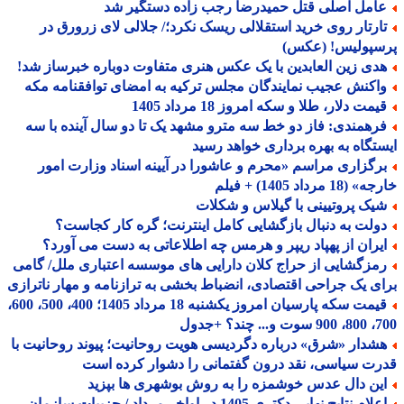
امل اصلی قتل حمیدرضا رجب زاده دستگیر شد
ارتار روی خرید استقلالی ریسک نکرد؛/ جلالی لای زرورق در
سپولیس! (عکس)
دی زین العابدین با یک عکس هنری متفاوت دوباره خبرساز شد!
اکنش عجیب نمایندگان مجلس ترکیه به امضای توافقنامه مکه
مت دلار، طلا و سکه امروز 18 مرداد 1405
رهمندی: فاز دو خط سه مترو مشهد یک تا دو سال آینده با سه
تگاه به بهره برداری خواهد رسید
رگزاری مراسم «محرم و عاشورا در آیینه اسناد وزارت امور
18 مرداد 1405) + فیلم
یک پروتیینی با گیلاس و شکلات
ولت به دنبال بازگشایی کامل اینترنت؛ گره کار کجاست؟
یران از پهپاد ریپر و هرمس چه اطلاعاتی به دست می آورد؟
مزگشایی از حراج کلان دارایی های موسسه اعتباری ملل/ گامی
ی یک جراحی اقتصادی، انضباط بخشی به ترازنامه و مهار ناترازی
قیمت سکه پارسیان امروز یکشنبه 18 مرداد 1405؛ 400، 500، 600،
 چند؟ +جدول
شدار «شرق» درباره دگردیسی هویت روحانیت؛ پیوند روحانیت با
ت سیاسی، نقد درون گفتمانی را دشوار کرده است
ین دال عدس خوشمزه را به روش بوشهری ها بپزید
اعلام نتایج نهایی دکتری 1405 در اواخر مرداد / جزییات سازمان