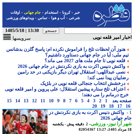
-
-
-
-
خبر
کرونا
استخدام
جام جهانی
اوقات
-
-
-
شرعی
آب و هوا
تماس
ویدئوهای ورزشی
13:30 | 1405/5/18
ار امیر قلعه نویی
سرویسها
هنوز آن لحظات تلخ را فراموش نکرده ام: پاسخ گلزن بدشانس
یم ملی: آیا در جام جهانی دستاورد داشتیم؟
قلعه نویی تا جام ملت های 2027 می ماند؟
واکنش دنیس اکرت به بازی نکردنش در جام جهانی 2026
نصی عبداللهی: استقلال تهران دیگر بازیکنی در حد رامین
ضاییان پیدا نمی کند!
درخشش انتخاب جنجالی قلعه نویی در بلژیک
اعتراف تلخ ستاره پیشین استقلال: علی پروین و امیر قلعه نویی
رج درمانم را می دهند!
حه بعد
1
2
3
4
5
6
7
8
9
10
11
12
13
14
15
20
19
18
17
واکنش دنیس اکرت به بازی نکردنش در
جهانی 2026
 آرا نیوز
-
ورزشی
-
2 دقیقه پیش - یکشنبه
82054367