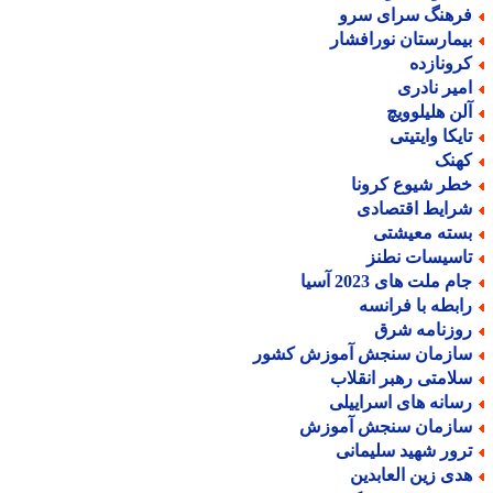
رهنگ سرای سرو
یمارستان نورافشار
رونازده
میر نادری
لن هلیلوویچ
ایکا وایتیتی
هنک
طر شیوع کرونا
رایط اقتصادی
سته معیشتی
اسیسات نطنز
م ملت های 2023 آسیا
ابطه با فرانسه
وزنامه شرق
ازمان سنجش آموزش کشور
لامتی رهبر انقلاب
سانه های اسراییلی
ازمان سنجش آموزش
رور شهید سلیمانی
دی زین العابدین