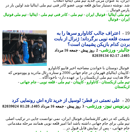
ان، به عنوان مربی جدید تیم ملی ایتالیا انتخاب
 نوشته دستیار سابق قلعه نویی عضو کادر فنی تیم ملی ایتالیا شد اولین بار در
 فوتبال ...
ملی ایتالیا
-
فوتبال ایران
-
تیم ملی
-
کادر فنی تیم ملی
-
ایتالیا
-
تیم ملی فوتبال
ان
-
فوتبال
اعتراف جالب کاناوارو سرها را به
 قلعه نویی برگرداند؛ ژنرال از بابت
ن کدام بازیکن پشیمان است؟
بتر
-
ورزشی
-
2 روز پیش - جمعه 16 مرداد
82039134
1405
بال دوستان با خواندن مصاحبه اخیر فابیو کاناوارو
-کاپیتان ایتالیای قهرمان در جام جهانی 2006 و ستاره رئال مادرید و یوونتوس که
 هدایت تیم ملی ازبکستان را بر عهده دارد- ناخودآگاه ...
 ملی ازبکستان
-
کاناوارو
-
کاپیتان
-
تیم ملی
-
قلعه نویی
-
جام جهانی
-
کستان
علی نعمتی در قطر؛ لوسیل از خرید تازه اش رونمایی کرد
نویس نیوز
-
ورزشی
-
3 روز پیش - جمعه 16 مرداد 1405، 01:28
82039024
یکنی که در ذهن کارشناسان فوتبال ایران، نمی توانست جایی در ترکیب اصلی
 ملی برای جام جهانی داشته باشد اما امیر قلعه نویی همانند مرحله مقدماتی
 جهانی، - پس از نمایش قابل قبول در ...