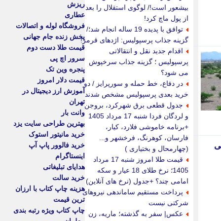
ریزش
بیشعور است!/ لوگوی استقلال را بعد
عطاری
از پول ماچ کرد!
فروشگاه لوله و اتصالات
توافق با پدیده 19 ساله انجام شد؛/
پخش زنده جام جهانی
گزینه جذاب پرسپولیس: اژدهای قرمز!
قیمت طلا دست دوم
اقدام جدید نقل و انتقالاتی
سرور اچ پی
پرسپولیس ؛ گزینه جذاب سرخپوش
پنجره وین تک
می شود؟
قیمت دلار امروز
در دفاع، خط حمله و سورپرایز / دو
آموزش ارز دیجیتال در
خرید بعدی پرسپولیس مشخص شدند
تهران
جدول قطعی برق شهرکرد، بروجن
وانت بار
و لردگان فردا شنبه 17 مرداد 1405
بهترین طراحی سایت یزد
+برنامه خاموشی فلارد، کیار،
خرید مانیتور استوک
فارسان، کوهرنگ، فرخشهر و...
ی
خرید فالوور پاپ آپ
(چهارمحال و بختیاری )
اینستاگرام
قیمت طلا امروز شنبه 17 مرداد
هدایای تبلیغاتی
1405؛ نرخ طلای 18 عیار و سکه
خرید سالت
امامی چند؟ +جدول (نرخ های آنلاین)
هزینه چاپ کتاب با ارزان
پرداخت مستقیم ساماندهی نیروهای
ترین قیمت
شرکتی نیست
چاپ کتاب ویژه رتبه بندی
عکس| سفر به گذشته؛ ماریه، زن