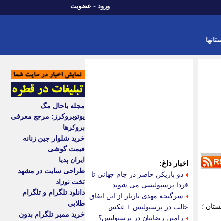
-
ورود
عضویت
تانها
مجله باحال مگ
یوتوبروکرز: مرجع معرفی
بروکرها
خرید شلوار جین زنانه
قیمت گوشی
ایران پدیا
اخبار داغ:
طراحی سایت در مشهد
دو بازیکن حاضر در جام جهانی تا
تخت نوزاد
فردا پرسپولیسی می شوند
دانلود تلگرام و تلگرام
سرگیجه مهدی تارتار از این اتفاق
طلایی
ستان ؛
جالب در پرسپولیس + عکس
خرید ممبر تلگرام بدون
رامین رضاییان در پرسپولیس؟