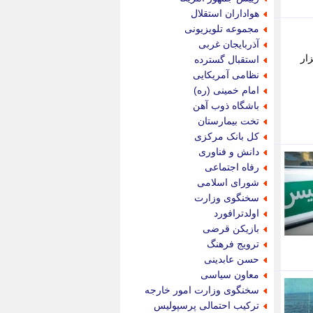
پویه آنلاین
هواداران استقلال
پیام نفت
مجموعه تلویزیونی
تابناک
آذربایجان غربی
تازه نیوز
ار
استقبال گسترده
تبیان
نظامی آمریکایی
تجارت نیوز
امام خمینی (ره)
تحریریه
باشگاه ذوب آهن
ترابر نیوز
تخت بیمارستان
ترفندباز
کل بانک مرکزی
تریبون اقتصاد
دانش و فناوری
تسنیم نیوز
رفاه اجتماعی
تک ناک
شورای اسلامی
تکراتو
سخنگوی وزارت
توریسم آنلاین
اولدترافورد
تولید نیوز
بازیکن قرضی
تیتر فوری
ترویج فرهنگ
تیکنا
حسن عابدینی
جاب ویژن
معاون سیاسی
جار نیوز
سخنگوی وزارت امور خارجه
جالبتر
ترکیب احتمالی پرسپولیس