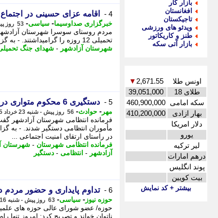
بازار کار
افغانستان
اقامه عزای حسینی در اجتماع
4 -
تاجیکستان
-
-
خبرگزاری صداوسیما
سیاسی
53 روز پیش - سه شنبه 26 خرداد 1405، 12:30
ویدئو های ورزشی
مردم روستای سوسرا شهرستان آزادشهر 
طنز و کاریکاتور
تحمیلی 12 روزه را گرامیداشتند. - به گزارش خبرگزاری صدا وسیمای گلستان ، مردم روستای ...
بازار آتی سکه
شهرستان آزادشهر
-
شهدای جنگ تحمیلی
اونس طلا
2,671.55
▼
طلای 18
39,051,000
دستگیری 6 محکوم متواری در آزادشهر
5 -
سکه امامی
460,900,000
-
-
مهر
حوادث
56 روز پیش - شنبه 23 خرداد 1405، 00:05
بهار ازادی
410,200,000
دلار امریکا
مأموران انتظامی دستگیر شدند. - به 
یورو
در راستای ارتقای امنیت اجتماعی ...
فرمانده انتظامی شهرستان
-
شهرستان آ
لیر ترکیه
آزادشهر
-
انتظامی
-
دستگیر
درهم امارات
پوند انگلیس
بیت کویین
بیشتر + کد نمایش
تداوم پایداری و حضور مردم در
6 -
-
-
حوزه نیوز
سیاسی
63 روز پیش - شنبه 16 خرداد 1405، 09:42
حوزه/ عضو شورای عالی حوزه های علمیه، 
ناتوان خواند و تصریح کرد: امروز تنها را