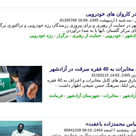
ر کاروان های خودرویی
81305789
ر در حمایت از رهبری و برای پیروزی رزمندگان رژه خودرویی و تراکتوری برگز
مرکز گلستان ،آنها با به صدا درآوردن ...
ادشهر
-
خودرویی
-
حمایت از رهبری
-
برگزار
-
رژه خودرویی
ره سرقت در آزادشهر
81165115
فرمانده انتظامی آزادشهر از دستگیری سارق سیم های کابل مخابرات و اعتراف به 40 فقره
ارش ایلنا، سرهنگ حسن شیخی اظهار داشت: -
زادشهر
-
مخابرات
-
شهرستان آزادشهر
-
فرمانده
عباس محمدزاده باعفت»
80941338
زاده باعفت» به مناسبت سالروز شهادتش منتشر