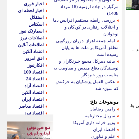
اخبار فوری
مرگبار در جاده ارومیه (16 مرداد
اخبار لحظه ای
1405)
استقلال
بررسی رابطه مستقیم افزایش دما
اسکناس
و اختلالات رفتاری در کودکان و
اسمارتک نیوز
نوجوانان
اصلاحات نیوز
امام جمعه اهواز: دوران زورگویی
اطلاعات آنلاین
مطلق آمریکا بر ملت ها به پایان
 هستند. -
اعتماد آنلاین
رسیده است
افق امروز
بیانیه دبیرکل مجمع خبرنگاران و
افکارنیوز
نویسندگان دفاع مقدس و مقاومت به
اقتصاد 100
مناسبت روز خبرنگار
اقتصاد 24
عکس العمل پزشکیان به حرکتش
اقتصاد آزاد
که سوژه شد
اقتصاد آنلاین
اقتصاد ایران
موضوعات داغ:
ی ها،
اقتصاد معاصر
رامین رضاییان
اقتصاد نیوز
سریال مختارنامه
اکو ایران
وزیر خزانه داری آمریکا
اکوفارس
اقتصاد ایران
اکونگار
علم و فناوری