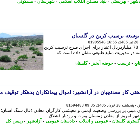
دشهر
-
بهزیستی
-
بنیاد مسکن انقلاب اسلامی
-
شهرستان
-
مسکونی
81905548
مدیرکل منابع طبیعی گلستان از اختصاص 78 میلیاردریال اعتبار برای اجرای طرح ترسیب کربن
ته در مدیریت منابع طبیعی نشان داده است که
ابع
-
ترسیب
-
حوضه آبخیز
-
گلستان
تی کار معدنچیان در آزادشهر؛ اموال پیمانکاران بدهکار توقیف م
81694483
 مبنی بر بررسی وضعیت ایمنی و معیشتی کارگران معادن ذغال سنگ استان؛
هر امروز از معادن زمستان یورت و رودبار قشلاق ...
گستری گلستان
-
عمومی و انقلاب
-
دادستان عمومی
-
آزادشهر
-
رییس کل