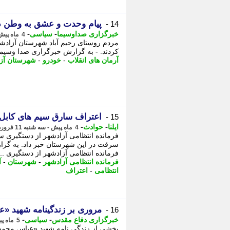
پیام وحدت و عشق به وطن د
14 -
-
-
خبرگزاری صداوسیما
سیاسی
4 ماه پیش - سه شنبه 1 اردیبهشت 1405، 16:00
مردم روستای رحیم آباد شهرستان آزادشه
کردند. - به گزارش خبرگزاری صدا وسیمای 
آرمان های انقلاب
-
خودرو
-
شهرستان آز
اعتراف سارق سیم های کابل مخابرات به 40 فق
15 -
-
-
ایلنا
حوادث
4 ماه پیش - سه شنبه 11 فروردین 1405، 14:02
سرقت در این شهرستان خبر داد. به گز
فرمانده انتظامی آزادشهر از دستگیری ...
فرمانده انتظامی آزادشهر
-
شهرستان
-
آ
انتظامی
-
اعتراف
مروری بر زندگینامه شهید «
16 -
-
-
خبرگزاری دفاع مقدس
سیاسی
5 ماه پیش - پنجشنبه 7 اسفند 1404، 08:10
بخشی از زندگی نامه شهید «عباس محمد