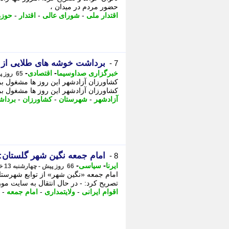
حضور مردم در میدان ،
اقتدار ملی
-
شورای عالی
-
اقتدار
-
حوزه
برداشت خوشه های طلایی از م
7 -
-
-
خبرگزاری صداوسیما
اقتصادی
65 روز پیش - چهارشنبه 13 خرداد 1405، 17:50
کشاورزان آزادشهر این روز ها مشغول برداشت گندم از سطح 13 ه
آزادشهر
-
شهرستان
-
کشاورزان
-
برداش
امام جمعه نگین شهر گلستان: 
8 -
-
-
ایرنا
سیاسی
66 روز پیش - چهارشنبه 13 خرداد 1405، 08:40
امام جمعه «نگین شهر» از توابع شهرستان 
تصریح کرد: - در ﺣﺎل اﻧﺘﻘﺎل ﺑﻪ ﺳﺎﯾﺖ ﻣﻮر
اقوام ایرانی
-
ولایتمداری
-
امام جمعه
-