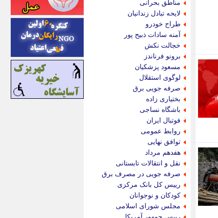
مناطق بحرانی
اینتیتر
لایحه تبادل زندانیان
ایونا نیوز
طراح خودرو
بازتاب آنلاین
آمنه سادات ذبیح پور
باشگاه خبرنگاران
خجالت نکش
باغستان نیوز
برونو فرناندز
بامبوک
مسعود پزشکیان
ببین و بخون
لوگوی استقلال
بدینسان
صرفه جویی برق
بنکر
بختیاری زاده
بیت ران
باشگاه نساجی
پارس فوتبال
فوتبال ایران
پارسینه
روابط عمومی
پارسینه پلاس
توافق نهایی
پاز آنلاین
هفدهم مرداد
پاس گل
نقل و انتقالات تابستانی
پانا
صرفه جویی در مصرف برق
پرتو نیوز
رییس کل بانک مرکزی
پرسون
کودکان و نوجوانان
پنجره نیوز
مجلس شورای اسلامی
پویامگ
رییس جمهور آمریکا