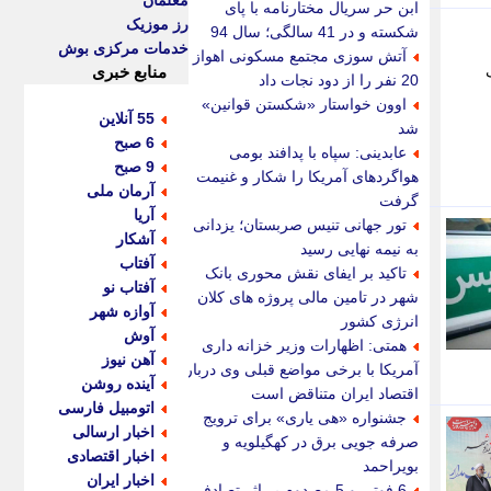
معلمان
ابن حر سریال مختارنامه با پای
رز موزیک
شکسته و در 41 سالگی؛ سال 94
خدمات مرکزی بوش
آتش سوزی مجتمع مسکونی اهواز
منابع خبری
20 نفر را از دود نجات داد
اوون خواستار «شکستن قوانین»
55 آنلاین
شد
6 صبح
عابدینی: سپاه با پدافند بومی
9 صبح
هواگردهای آمریکا را شکار و غنیمت
آرمان ملی
گرفت
آریا
تور جهانی تنیس صربستان؛ یزدانی
آشکار
به نیمه نهایی رسید
آفتاب
تاکید بر ایفای نقش محوری بانک
آفتاب نو
شهر در تامین مالی پروژه های کلان
آوازه شهر
انرژی کشور
آوش
همتی: اظهارات وزیر خزانه داری
آهن نیوز
آمریکا با برخی مواضع قبلی وی درباره
آینده روشن
اقتصاد ایران متناقض است
اتومبیل فارسی
جشنواره «هی یاری» برای ترویج
اخبار ارسالی
صرفه جویی برق در کهگیلویه و
اخبار اقتصادی
بویراحمد
اخبار ایران
6 فوتی و 5 مصدوم بر اثر تصادفی