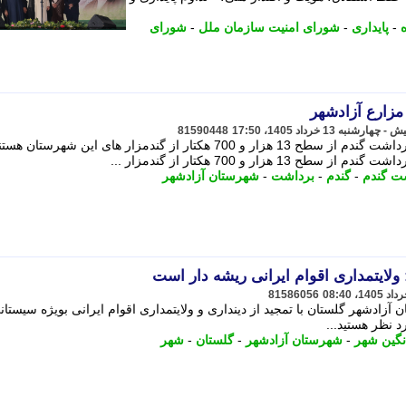
-
پایداری
-
شورای امنیت سازمان ملل
-
شورای
زارع آزادشهر
81590448
کشاورزان آزادشهر این روز ها مشغول برداشت گندم از سطح 13 هزار و 700 هکتار از گندمزار های این شهرستان
زار و 700 هکتار از گندمزار ...
ت گندم
-
گندم
-
برداشت
-
شهرستان آزادشهر
ولایتمداری اقوام ایرانی ریشه دار است
81586056
آزادشهر گلستان با تمجید از دینداری و ولایتمداری اقوام ایرانی بویژه سیستان
د ﻧﻈﺮ ﻫﺴﺘﯿﺪ...
نگین شهر
-
شهرستان آزادشهر
-
گلستان
-
شهر