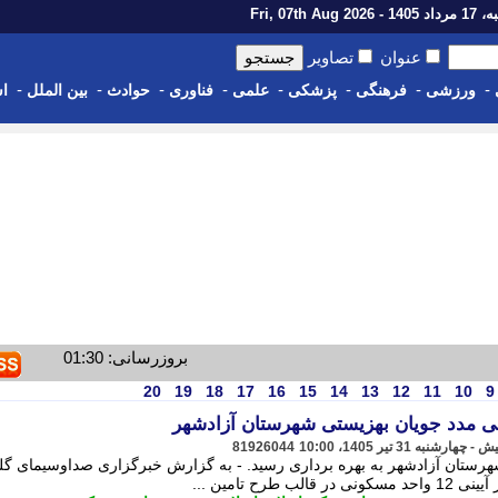
1 - Fri, 07th Aug 2026
عنوان
تصاویر
-
-
-
-
-
-
-
-
ورزشی
فرهنگی
پزشکی
علمی
فناوری
حوادث
بین الملل
اس
بروزرسانی: 01:30
20
19
18
17
16
15
14
13
12
11
10
9
81926044
هرستان آزادشهر به بهره برداری رسید. - به گزارش خبرگزاری صداوسیمای گل
ح تامین ...