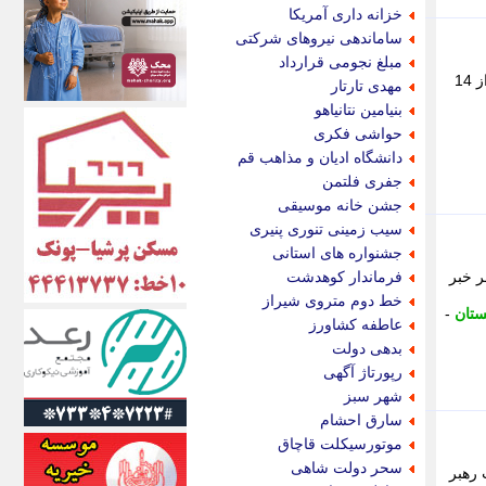
اکونیوز
خزانه داری آمریکا
الف
ساماندهی نیروهای شرکتی
انتشار آنلاین
مبلغ نجومی قرارداد
اندیشه قرن
رییس کل دادگستری گلستان از آزادی یک محکوم به قصاص در شهرستان آزادشهر خبر داد و گفت: محکوم به قتل پس از 14
مهدی تارتار
اندیشه معاصر
بنیامین نتانیاهو
اندیشه ها
حواشی فکری
انرژی پرس
دانشگاه ادیان و مذاهب قم
ای استخدام
جفری فلتمن
ایتنا
جشن خانه موسیقی
ایراف
سیب زمینی تنوری پنیری
ایران آرت
جشنواره های استانی
ایران آنلاین
 خبر
فرماندار کوهدشت
ایران زندگی
خط دوم متروی شیراز
ستان
-
ایران فوری
عاطفه کشاورز
ایرانی روز
بدهی دولت
ایرانیتال
رپورتاژ آگهی
ایرنا
شهر سبز
ایسکانیوز
سارق احشام
ایسنا
موتورسیکلت قاچاق
ایکنا
سحر دولت شاهی
رهبر
ایلنا