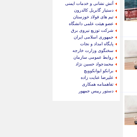
جام جم
آتش نشانی و خدمات ایمنی
جدید پرس
دستیار گابریل کالدرون
جماران
تیم های فولاد خوزستان
جوان ایرانی
عضو هیئت علمی دانشگاه
جهان مانا
شرکت توزیع نیروی برق
جهان نگر
جمهوری اسلامی ایران
جهان نیوز
پایگاه امداد و نجات
چطور
سخنگوی وزارت خارجه
چمپیونات
روابط عمومی سازمان
چمدون
محمدجواد حسین نژاد
چه خبر
برانکو ایوانکوویچ
حادثه 24
علیرضا عنایت زاده
حرف تو
تفاهمنامه همکاری
حوادث پلاس
دستور رییس جمهور
حوزه نیوز
خبر آنلاین
خبر جنوب
خبر سیاسی
خبر گردون
خبر ورزشی
خبرجو