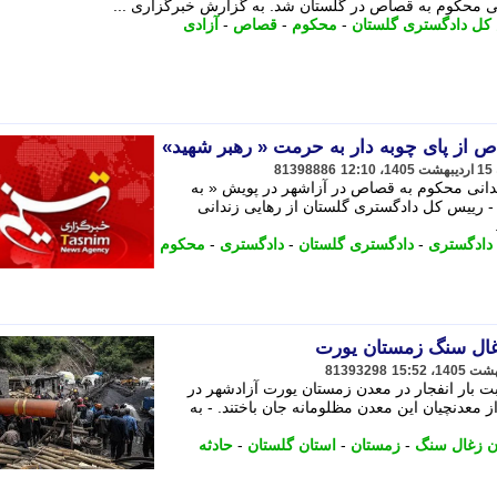
 محکوم به قصاص در گلستان شد. به گزارش خبرگزاری ...
کل دادگستری گلستان
-
محکوم
-
قصاص
-
آزادی
ص از پای چوبه دار به حرمت « رهبر شهید»
81398886
دانی محکوم به قصاص در آزاشهر در پویش « به
 رییس کل دادگستری گلستان از رهایی زندانی
دادگستری
-
دادگستری گلستان
-
دادگستری
-
محکوم
غال سنگ زمستان یورت
81393298
 تلخ و مصیبت بار انفجار در معدن زمستان یورت آزادشهر در
لستان است که بر اثر آن 43 تن از معدنچیان این معدن مظلومانه جان باختند. - به
 زغال سنگ
-
زمستان
-
استان گلستان
-
حادثه