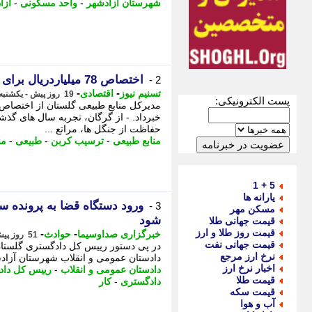
شهرستان آزادشهر
-
واحد مسکونی
-
آزا
اختصاص 78 میلیاردریال برای توسعه ترسیب کربن در گلستان
2 -
-
-
تسنیم نیوز
اقتصادی
19 روز پیش - یکشنبه 28 تیر 1405، 16:55
پست الکترونیکی:
خبرداد. - از گرگان، تجربه سال های گذش
حفاظت از جنگل ها، مراتع ...
منابع طبیعی
-
ترسیب کربن
-
طبیعی
-
من
5 + 1
یارانه ها
ورود دستگاه قضا به پرونده سخ
3 -
مسکن مهر
شود
قیمت جهانی طلا
قیمت روز طلا و ارز
-
-
خبرگزاری صداوسیما
حوادث
51 روز پیش - پنجشنبه 28 خرداد 1405، 09:35
قیمت جهانی نفت
در پی دستور رییس کل دادگستری گلستان
نرخ ارز مرجع
دادستان عمومی و انقلاب شهرستان آزادش
اخبار نرخ ارز
دادستان عمومی و انقلاب
-
رییس کل داد
قیمت طلا
دادگستری
-
کار
قیمت سکه
آب و هوا