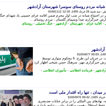
 شبانه مردم روستای سوسرا شهرستان آزادشهر
81681112
در اجتماع شبانه در شب اول محرم ضمن اقامه عزای حسینی یاد شهدای جنگ
-
اقامه عزای
-
شهرستان
-
آزادشهر
-
جنگ تحمیلی
-
روستای
81654677
فرمانده انتظامی شهرستان آزادشهر گفت: در جریان این طرح، 6 محکوم متواری توسط
گزارش خبرگزاری مهر، سرهنگ حسن شیخی اظهار کرد:
زادشهر
-
فرمانده انتظامی
-
مأموران انتظامی
-
 میدان ، تنها راه اقتدار ملی است
81604970
نهادهای بین المللی را در برابر جنایات ضدبشری
ه حفظ استقلال، هویت و اقتدار ملی، - تداوم پایداری و