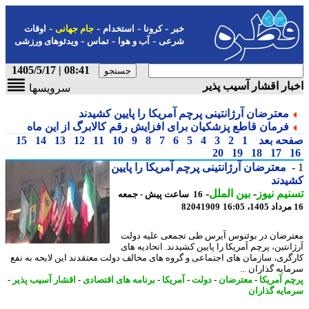
-
-
-
-
خبر
کرونا
استخدام
جام جهانی
اوقات
-
-
-
شرعی
آب و هوا
تماس
ویدئوهای ورزشی
08:41 | 1405/5/17
ار اقشار آسیب پذیر
سرویسها
معترضان آرژانتینی پرچم آمریکا را پایین کشیدند
فرمان قاطع پزشکیان برای افزایش رقم کالابرگ از این ماه
حه بعد
1
2
3
4
5
6
7
8
9
10
11
12
13
14
15
20
19
18
17
معترضان آرژانتینی پرچم آمریکا را پایین
دند
یم نیوز
-
بین الملل
-
16 ساعت پیش - جمعه
82041909
رضان در بوئنوس آیرس طی تجمعی علیه دولت
نتین، پرچم آمریکا را پایین کشیدند. اتحادیه های
گری، سازمان های اجتماعی و گروه های مخالف دولت معتقدند این لایحه به نفع
ایه گذاران ...
م آمریکا
-
معترضان
-
دولت
-
آمریکا
-
برنامه های اقتصادی
-
اقشار آسیب پذیر
-
ایه گذاران