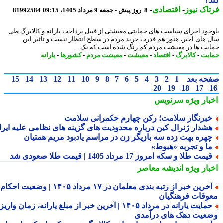
؟
اک نیوز
-
اقتصادی
-
8 روز پیش - جمعه 9 مرداد 1405، 09:15
81992584
جود اجرای سیاست های حمایتی معیشتی از قبیل پرداخت یارانه و کالابرگ طی
 های اخیر، هنوز هم قدرت خرید مردم در سطح انتظار نیست و تاثیر این
یت ها در معیشت مردم کم رنگ شده است که یک ...
یت
-
کالابرگ
-
اقتصاد
-
معیشت
-
معیشت مردم
-
کشورها
-
یارانه
حه بعد
1
2
3
4
5
6
7
8
9
10
11
12
13
14
15
20
19
18
17
بار ویژه
سرنویس
برنگار سلامت؛ رکن چهارم حکمرانی سلامت
شدار ژنرال کین درباره محدودیت های گزینه های نظامی علیه ایران
هره بهت زده سه بازیگر زن در مراسم یادبود مریم همتیان
ا و تجربه «هبوط»
یمت طلا و سکه امروز 17 مرداد 1405 | قیمت طلا صعودی شد
بار ویژه
اندیشه معاصر
آخرین خبر از رتبه بندی معلمان در ۱۷ مرداد ۱۴۰۵ | وضعیت احکام و
وقات فرهنگیان
حمایت یارانه در مرداد ۱۴۰۵ | آخرین خبر از مبلغ یارانه، زمان واریز و
عیت دهک های درآمدی