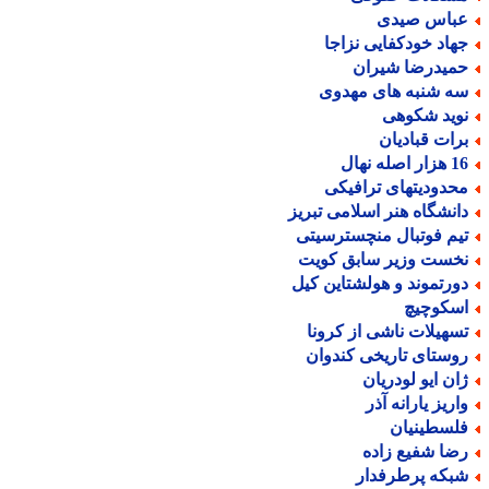
باس صیدی
هاد خودکفایی نزاجا
میدرضا شیران
ه شنبه های مهدوی
وید شکوهی
رات قبادیان
ر اصله نهال
حدودیتهای ترافیکی
انشگاه هنر اسلامی تبریز
یم فوتبال منچسترسیتی
خست وزیر سابق کویت
ورتموند و هولشتاین کیل
سکوچیچ
سهیلات ناشی از کرونا
وستای تاریخی کندوان
ان ایو لودریان
اریز یارانه آذر
لسطینیان
ضا شفیع زاده
بکه پرطرفدار