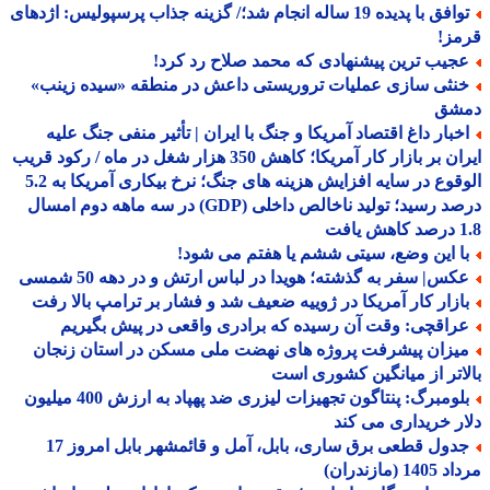
توافق با پدیده 19 ساله انجام شد؛/ گزینه جذاب پرسپولیس: اژدهای
مز!
جیب ترین پیشنهادی که محمد صلاح رد کرد!
نثی سازی عملیات تروریستی داعش در منطقه «سیده زینب»
شق
خبار داغ اقتصاد آمریکا و جنگ با ایران | تأثیر منفی جنگ علیه
ایران بر بازار کار آمریکا؛ کاهش 350 هزار شغل در ماه / رکود قریب
الوقوع در سایه افزایش هزینه های جنگ؛ نرخ بیکاری آمریکا به 5.2
درصد رسید؛ تولید ناخالص داخلی (GDP) در سه ماهه دوم امسال
افت
ا این وضع، سیتی ششم یا هفتم می شود!
کس| سفر به گذشته؛ هویدا در لباس ارتش و در دهه 50 شمسی
ازار کار آمریکا در ژوییه ضعیف شد و فشار بر ترامپ بالا رفت
راقچی: وقت آن رسیده که برادری واقعی در پیش بگیریم
یزان پیشرفت پروژه های نهضت ملی مسکن در استان زنجان
اتر از میانگین کشوری است
بلومبرگ: پنتاگون تجهیزات لیزری ضد پهپاد به ارزش 400 میلیون
ر خریداری می کند
جدول قطعی برق ساری، بابل، آمل و قائمشهر بابل امروز 17
1 (مازندران)