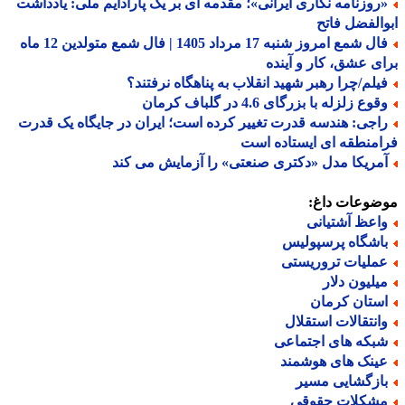
روزنامه نگاری ایرانی»؛ مقدمه ای بر یک پارادایم ملی: یادداشت
الفضل فاتح
فال شمع امروز شنبه 17 مرداد 1405 | فال شمع متولدین 12 ماه
ی عشق، کار و آینده
یلم/چرا رهبر شهید انقلاب به پناهگاه نرفتند؟
وع زلزله با بزرگای 4.6 در گلباف کرمان
اجی: هندسه قدرت تغییر کرده است؛ ایران در جایگاه یک قدرت
منطقه ای ایستاده است
مریکا مدل «دکتری صنعتی» را آزمایش می کند
ضوعات داغ:
اعظ آشتیانی
اشگاه پرسپولیس
ملیات تروریستی
یلیون دلار
ستان کرمان
انتقالات استقلال
بکه های اجتماعی
ینک های هوشمند
ازگشایی مسیر
شکلات حقوقی