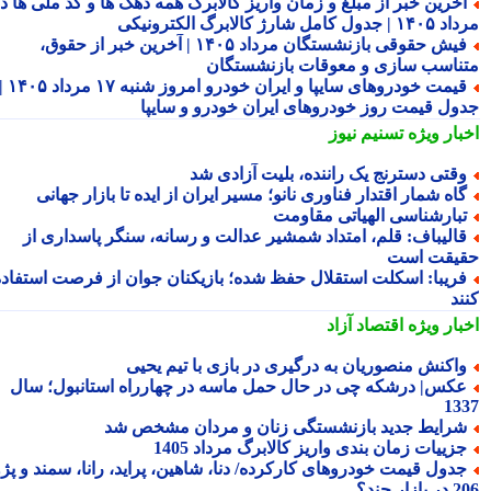
خرین خبر از مبلغ و زمان واریز کالابرگ همه دهک ها و کد ملی ها در
ول کامل شارژ کالابرگ الکترونیکی
فیش حقوقی بازنشستگان مرداد ۱۴۰۵ | آخرین خبر از حقوق،
ناسب سازی و معوقات بازنشستگان
قیمت خودروهای سایپا و ایران خودرو امروز شنبه ۱۷ مرداد ۱۴۰۵ |
ول قیمت روز خودروهای ایران خودرو و سایپا
بار ویژه
تسنیم نیوز
قتی دسترنج یک راننده، بلیت آزادی شد
اه شمار اقتدار فناوری نانو؛ مسیر ایران از ایده تا بازار جهانی
بارشناسی الهیاتی مقاومت
الیباف: قلم، امتداد شمشیر عدالت و رسانه، سنگر پاسداری از
یقت است
ریبا: اسکلت استقلال حفظ شده؛ بازیکنان جوان از فرصت استفاده
ند
بار ویژه
اقتصاد آزاد
اکنش منصوریان به درگیری در بازی با تیم یحیی
کس| درشکه چی در حال حمل ماسه در چهارراه استانبول؛ سال
13
رایط جدید بازنشستگی زنان و مردان مشخص شد
زییات زمان بندی واریز کالابرگ مرداد 1405
دول قیمت خودروهای کارکرده/ دنا، شاهین، پراید، رانا، سمند و پژو
ار چند؟