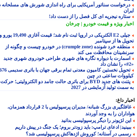
رخواست سناتور آمریکایی برای راه اندازی شورش های مسلحانه در
ران
تاره نیجریه ای کل فصل را از دست داد!
بار ویژه
و قیمت خودرو | چرخان
جیلی E2 الکتریکی در اروپا ثبت نام شد؛ قیمت آغازی 19,490 یورو و
ویل ها از سپتامبر
منطقه خرد شونده (crumple zone) در خودرو چیست و چگونه از
نشینان محافظت می کند
سمارت با دیواره نگاره های شهری طراحی خودروی شهری جدید
تحویل نخستین کامیون معدنی تمام برقی جهان با باتری سدیمی 676
لووات ساعتی در چین
پتنت های جدید BYD برای باتری حالت جامد دو الکترولیتی؛ حرکت
سمت تولید آزمایشی در 2027
ار داغ:
غافلگیری بزرگ شبانه/ مدیران پرسپولیس با 2 قرارداد همزمان،
داران را به وجد آوردند
ین لژیونر را دیگر پرسپولیسی بدانید
بینید| ادعای ترامپ: باید زودتر بروم؛ یک جنگ در پیش داریم
سمی در آستانه؛ کوروش اژدهاکش پرسپولیسی شد؟