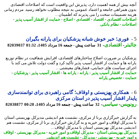
ه بیش از همه اهمیت دارد، پذیرش این واقعیت است که اصلاحات اقتصادی
ن همراهی جامعه و اعتماد عمومی به نتیجه مطلوب نخواهد رسید. مردم زمانی
نه تصمیمات سخت را می پذیرند که اطمینان ...
احات اقتصادی
-
اقتصاد
-
اقتصادی
-
اصلاح
-
حمایت از اقشار آسیب پذیر
-
احات
-
نظام بانکی
فوری؛ خبر خوش شبانه پزشکیان برای یارانه بگیران
بتر
-
اقتصادی
-
31 ساعت پیش - جمعه 16 مرداد 1405، 01:32
82039037
کیان بر ضرورت اصلاح ساختارهای اقتصادی، افزایش شفافیت در نظام توزیع
انه ها و حمایت از اقشار آسیب پذیر تأکید کرد و گفت دولت تلاش می کند با
ای سیاست های حمایتی، فشارهای معیشتی ...
یت از اقشار آسیب پذیر
-
یارانه
-
یارانه ها
-
اقشار آسیب پذیر
-
پزشکیان
-
یت
-
تخصیص یارانه
همکاری بهزیستی و اوقاف؛ گامی راهبردی برای توانمندسازی
دار اقشار آسیب پذیر در استان مرکزی
نویس
-
سیاسی
-
32 ساعت پیش - جمعه 16 مرداد 1405، 00:28
82038877
گزارش خبرگزاری برنا از مرکزی، نشست هم اندیشی مدیرکل بهزیستی استان
مدیرکل اوقاف و امور خیریه و به گزارش خبرگزاری برنا از مرکزی، نشست هم
یشی مدیرکل بهزیستی استان با مدیرکل اوقاف ...
رکل بهزیستی استان
-
مدیرکل اوقاف و امور خیریه
-
مدیرکل بهزیستی
-
اوقاف
مور خیریه
-
بهزیستی
-
مدیرکل
-
نشست هم اندیشی