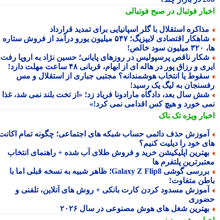
بار فوتبال در صبح فوتبالی
ذاکره استقلال با گلر اسپانیایی برای تمدید قرارداد
شاهکار اقتصادی لایپزیگ؛ ۵۴۷ میلیون یورو درآمد از فروش ستاره
سود خالص!
کار ناقص پرسپولیس در روزهای پایانی؛ حسین نژاد به اروپا رفت،
ی و رزاق پور در هاله ای از ابهام، قربانی ۴۸ ساعت مهلت دارد!
قوط یا انتخاب هوشمندانه؟ مجتبی جباری از استقلال و مس
سنجان به لیگ یک رسید!
ش سال بعد، دادگاه مارادونا فریاد زد؛ «از تخت بلند نمی شد، غذا
ی خورد و هیچ کس اقدامی نمی کرد!»
بار ویژه
تک ناک
موزش حذف دائمی حساب شبکه های اجتماعی؛ چگونه تمام اکانت
ی خود را دیلیت کنیم؟
هترین اپلیکیشن خرید و فروش طلای آب شده + راهنمای انتخاب
تبرترین پلتفرم ها
بررسی گوشی Galaxy Z Flip8؛ ظاهر شبیه به نسخه قبلی اما با
طن متفاوت!
موزش مسدود کردن کارت بانکی + روش های آنلاین، تلفنی و
وری
هترین شغل های هوش مصنوعی در سال ۲۰۲۶