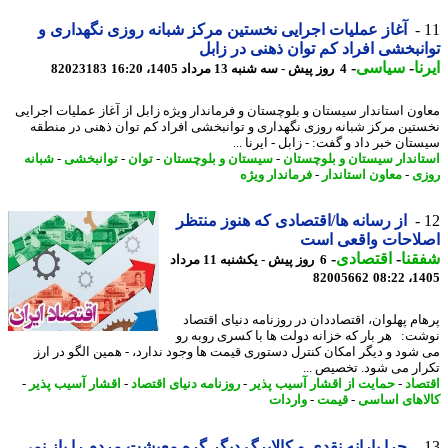
آغاز عملیات اجرایی نخستین مرکز شبانه روزی نگهداری و
نبخشی افراد کم توان ذهنی در زابل
ا
-
سیاسی
-
4 روز پیش - سه شنبه 13 مرداد 1405، 16:20
82023183
ون استاندار سیستان و بلوچستان و فرماندار ویژه زابل از آغاز عملیات اجرایی
تین مرکز شبانه روزی نگهداری و توانبخشی افراد کم توان ذهنی در منطقه
ان خبر داد و گفت: - زابل - ایرنا ...
اندار سیستان و بلوچستان
-
سیستان و بلوچستان
-
توان
-
توانبخشی
-
شبانه
ی
-
معاون استاندار
-
فرماندار ویژه
از رسانه ها/اقتصادی که هنوز منتظر
لاحات واقعی است
نا
-
اقتصادی
-
6 روز پیش - یکشنبه 11 مرداد
82005662
1405
ام پهلوان، اقتصاددان در روزنامه دنیای اقتصاد
ت: هر بار که خزانه دولت ها با کسری روبه رو
شود و دیگر امکان کنترل دستوری قیمت ها وجود ندارد، - همین الگو در ارز
ار می شود. تخصیص ...
صاد
-
حمایت از اقشار آسیب پذیر
-
روزنامه دنیای اقتصاد
-
اقشار آسیب پذیر
-
اهای اساسی
-
قیمت
-
واردات
چرا یارانه نقدی و کالابرگ دیگر گره معیشت مردم را باز نمی