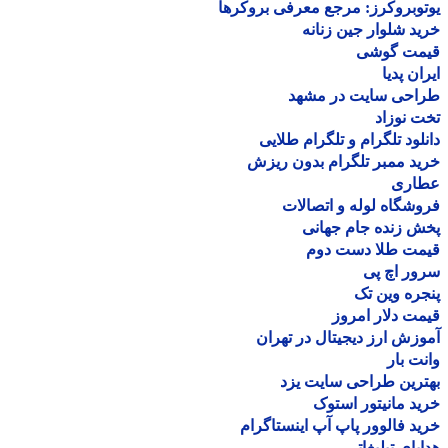
وبروکرز: مرجع معرفی بروکرها
د شلوار جین زنانه
مت گوشی
ان پدیا
احی سایت در مشهد
 نوزاد
لود تلگرام و تلگرام طلایی
د ممبر تلگرام بدون ریزش
اری
شگاه لوله و اتصالات
 زنده جام جهانی
مت طلا دست دوم
ر اچ پی
ره وین تک
ت دلار امروز
زش ارز دیجیتال در تهران
ت بار
رین طراحی سایت یزد
د مانیتور استوک
د فالوور پاپ آپ اینستاگرام
یای تبلیغاتی