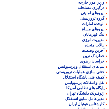
زیر امور خارجه
رگیری مسلحانه
یروهای امنیتی
روه تروریستی
لوحده امارات
یروهای مسلح
یگ قهرمانان
دیریت انرژی
یالات متحده
خرین وضعیت
طرناک ترین
راسان رضوی
یم های استقلال و پرسپولیس
نثی سازی عملیات تروریستی
میته فنی باشگاه استقلال
قل و انتقالات پرسپولیس
ایگاه های نظامی آمریکا
ئوفیزیک دانشگاه تهران
دیرعامل سابق استقلال
ارشناس فوتبال ایران