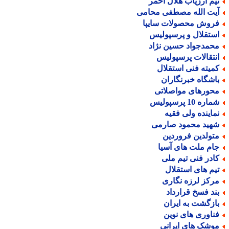
یم ارزیاب هلال احمر
یت الله مصطفی محامی
روش محصولات سایپا
ستقلال و پرسپولیس
حمدجواد حسین نژاد
نتقالات پرسپولیس
میته فنی استقلال
اشگاه خبرنگاران
حورهای مواصلاتی
اره 10 پرسپولیس
ماینده ولی فقیه
هید محمود صارمی
تولدین فروردین
ام ملت های آسیا
ادر فنی تیم ملی
یم های استقلال
رکز لرزه نگاری
ند فسخ قرارداد
ازگشت به ایران
ناوری های نوین
وشک های ایرانی