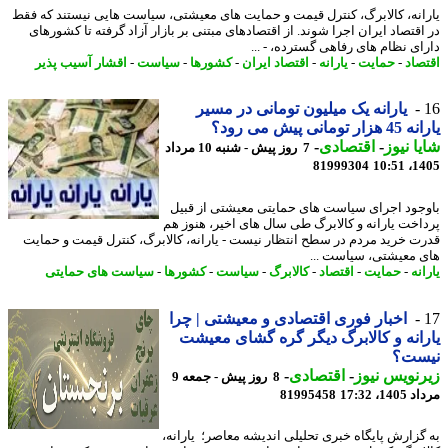
انه، کالابرگ، کنترل قیمت و حمایت های معیشتی، سیاست هایی نیستند که فقط
اقتصاد ایران اجرا شوند. از اقتصادهای مبتنی بر بازار آزاد گرفته تا کشورهای
ای نظام های رفاهی گسترده، - ...
صاد
-
حمایت
-
یارانه
-
اقتصاد ایران
-
کشورها
-
سیاست
-
اقشار آسیب پذیر
یارانه یک میلیون تومانی در مسیر
 تومانی پیش می رود؟
ا نیوز
-
اقتصادی
-
7 روز پیش - شنبه 10 مرداد
81999304
1405
جود اجرای سیاست های حمایتی معیشتی از قبیل
اخت یارانه و کالابرگ طی سال های اخیر، هنوز هم
ت خرید مردم در سطح انتظار نیست - یارانه، کالابرگ، کنترل قیمت و حمایت
 معیشتی، سیاست ...
نه
-
حمایت
-
اقتصاد
-
کالابرگ
-
سیاست
-
کشورها
-
سیاست های حمایتی
اخبار فوری اقتصادی و معیشتی | چرا
انه و کالابرگ دیگر گره گشای معیشت
ست؟
نویس نیوز
-
اقتصادی
-
8 روز پیش - جمعه 9
1، 17:32
81995458
گزارش پایگاه خبری تحلیلی اندیشه معاصر؛ یارانه،