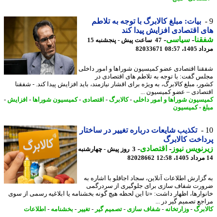
بیات: مبلغ کالابرگ با توجه به تلاطم
 اقتصادی افزایش پیدا کند
نا
-
سیاسی
-
47 ساعت پیش - پنجشنبه 15
1، 08:57
82033671
نا اقتصادی عضو کمیسیون شوراها و امور داخلی
س گفت: با توجه به تلاطم های اقتصادی در
، مبلغ کالابرگ، به ویژه برای اقشار نیازمند، باید افزایش پیدا کند. - شفقنا
صادی – عضو کمیسیون ...
سیون شوراها و امور داخلی
-
کالابرگ
-
اقتصادی
-
کمیسیون شوراها
-
افزایش
-
غ
-
کمیسیون
تکذیب شایعات درباره تغییر در ساختار
اخت کالابرگ
نویس نیوز
-
اقتصادی
-
3 روز پیش - چهارشنبه
82028662
گزارش اطلاعات آنلاین، سجاد اجاقلو با اشاره به
رت شفاف سازی برای جلوگیری از سردرگمی
وارها، اظهار داشت: «تا این لحظه هیچ گونه بخشنامه یا ابلاغیه رسمی از سوی
جع تصمیم گیر در ...
ابرگ
-
وزارتخانه
-
شفاف سازی
-
تصمیم گیر
-
تغییر
-
بخشنامه
-
اطلاعات