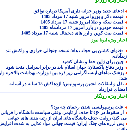
بار ویژه
روز نو
دعای جدید وزیر خزانه داری آمریکا درباره توافق
یمت دلار و یورو امروز شنبه 17 مرداد 1405
یمت سکه و طلا امروز شنبه 17 مرداد 1405
یمت خودرو در بازر امروز 17 مردادماه 1405
یمت بیت کوین و ارز های دیجیتال شنبه 17 مرداد 1405
بار ویژه
ایونا نیوز
فتوای کشتن بی حجاب ها»؛ نسخه جنجالی خرازی و واکنش تند
دآبادی
ین برای ژاپن خط و نشان کشید
زیر دفاع پاکستان: جهان اسلام باید در برابر اسراییل متحد شود
زشک نماهای اینستاگرامی زیر ذره بین؛ وزارت بهداشت بالاخره وارد
!
نقل و انتقالات آتشین پرسپولیس؛ اژدهاکش 18 ساله در آستانه
ضای قرارداد
بار ویژه
رونگار
لت پرسپولیسی شدن رحمان چه بود؟
از سقوط در QS تا حذف از تایمز، وقتی سیاست دانشگاه را قربانی
 کند/ روایت حذف دانشگاه های ایران از رتبه بندی های جهانی
س لرزه های جنگ ایران؛ قیمت جهانی مواد غذایی به شدت افزایش
فت