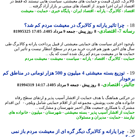
ابرگ، کنترل قیمت و حمایت های معیشتی، سیاست هایی نیستند که فقط در
اد ایران اجرا شوند. از اقتصاد های مبتنی بر بازار آزاد گرفته ...
صاد
-
کالابرگ
-
یارانه
-
اقتصاد ایران
-
پایگاه خبری
-
حمایت
-
معیشت
چرا تاثیر یارانه و کالابرگ در معیشت مردم کم شد؟
نه 7
-
اقتصادی
-
8 روز پیش - جمعه 9 مرداد 1405، 17:05
81995325
جود اجرای سیاست های حمایتی معیشتی از قبیل پرداخت یارانه و کالابرگ طی
 های اخیر، هنوز هم قدرت خرید مردم در سطح انتظار نیست و تاثیر این
یت ها در معیشت مردم کم رنگ شده است که یک ...
یت
-
کالابرگ
-
اقتصاد
-
یارانه
-
سیاست
-
معیشت
-
معیشت مردم
توزیع بسته معیشتی 4 میلیون و 500 هزار تومانی در مناطق کم
ودار
بتر
-
اقتصادی
-
8 روز پیش - جمعه 9 مرداد 1405، 14:17
81994319
حرکتی هماهنگ با هدف حمایت از اقشار آسیب پذیر و ارتقای سطح رفاه
واده های تحت پوشش، مجموعه ای از اقلام حمایتی شامل ویلچر، - این اقدام
رک با همکاری جمعیت هلال احمر شهرستان و مشارکت ...
یت از اقشار آسیب پذیر
-
بسته معیشتی
-
شهرستان
-
میلیون
-
خانواده های
مند
-
حمایت
-
مدیران و مسئولان
چرا یارانه و کالابرگ دیگر گره ای از معیشت مردم باز نمی