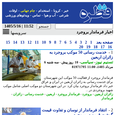
-
-
-
-
خبر
کرونا
استخدام
جام جهانی
اوقات
-
-
-
شرعی
آب و هوا
تماس
ویدئوهای ورزشی
11:52 | 1405/5/16
ار فرماندار بروجرد
سرویسها
حه بعد
1
2
3
4
5
6
7
8
9
10
11
12
13
14
15
20
19
18
17
خدمت رسانی 50 موکب بروجرد به
ران اربعین
یم نیوز
-
سیاسی
-
10 روز پیش - سه شنبه 6
1، 11:00
81971795
فرماندار بروجرد از فعالیت 50 موکب این شهرستان
ی خدمت رسانی به زائران اربعین در ایران و عراق
 داد. فرماندار بروجرد بیان کرد: در این شهرستان دو موکب اصلی شامل موکب
د بروجردی در ...
ران اربعین
-
بروجرد
-
فرماندار بروجرد
-
اربعین
-
خدمت رسانی
-
زائران
-
اندار
انتقاد فرماندار از نوسان و تفاوت قیمت
شت قرمز در بروجرد