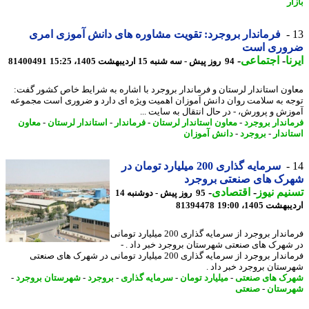
ر
فرماندار بروجرد: تقویت مشاوره های دانش آموزی امری
وری است
ا
-
اجتماعی
-
94 روز پیش - سه شنبه 15 اردیبهشت 1405، 15:25
81400491
ون استاندار لرستان و فرماندار بروجرد با اشاره به شرایط خاص کشور گفت:
ه به سلامت روان دانش آموزان اهمیت ویژه ای دارد و ضروری است مجموعه
زش و پرورش، - در ﺣﺎل اﻧﺘﻘﺎل ﺑﻪ ﺳﺎﯾﺖ ...
اندار بروجرد
-
معاون استاندار لرستان
-
فرماندار
-
استاندار لرستان
-
معاون
اندار
-
بروجرد
-
دانش آموزان
سرمایه گذاری 200 میلیارد تومان در
رک های صنعتی بروجرد
یم نیوز
-
اقتصادی
-
95 روز پیش - دوشنبه 14
شت 1405، 19:00
81394478
فرماندار بروجرد از سرمایه گذاری 200 میلیارد تومانی
شهرک های صنعتی شهرستان بروجرد خبر داد . -
فرماندار بروجرد از سرمایه گذاری 200 میلیارد تومانی در شهرک های صنعتی
ستان بروجرد خبر داد .
ک های صنعتی
-
میلیارد تومان
-
سرمایه گذاری
-
بروجرد
-
شهرستان بروجرد
-
ستان
-
صنعتی