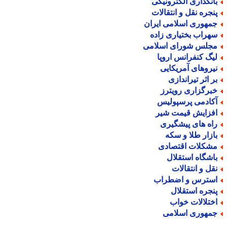
انکداری الکترونیکی
نجره نقل و انتقالات
مهوری اسلامی ایران
هراب بختیاری زاده
جلس شورای اسلامی
یگ کنفرانس اروپا
یروهای آمریکایی
ر اثر تیراندازی
برگزاری رویترز
کادمی پرسپولیس
فزایش قیمت شیر
اه های پیشگیری
ازار طلا و سکه
شکلات اقتصادی
اشگاه استقلال
قل و انتقالات
سترس و اضطراب
نجره استقلال
ختلالات خواب
مهوری اسلامی