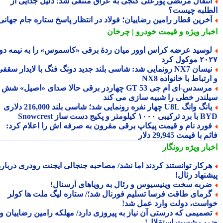
نتقال مرتضی پورعلی گنجی به عراق منتفی شد؛ دلیل جدایی از
طلبه چیست؟
خرین قطار رامین رضاییان؛ فولاد در انتظار پاسخ ستاره جام جهانی
بار ویژه
و قیمت خودرو | چرخان
وسید عرضه کراس اوور میان ردهٔ برقی «کاسموس» را به نیمه دوم
وکول کرد
نیسان NX7 رونمایی شد: شاسی بلند جدید دونگ فنگ با لایدار سقفی
رتباط با خانواده NX8
مرسدس‑ای ام جی GT 53 چهاردر برقی حالا صدای «اصیل» شش
لندر خطی را شبیه سازی می کند
یانگ وانگ U8L چهار نفره رونمایی شد؛ شاسی بلند 216,000 دلاری
۱ کیلومتر و پکیج دست ساز Snowcrest
ورد نام و قیمت پیکاپ برقی مقرون به صرفه اش را اعلام کرد:
 با قیمت 29,945 دلار
بار ویژه
رونگار
رکار توانستند کردند اما نشد/ مصاحبه جنجالی ایجنت رودری درباره
شنهاد رئال!
ربه سخت وینیسیوس و رئال به رویاهای آرسنال!
رمای طاقت فرسا تسلیم فورنال شد؛/ ستاره لیگ ملت ها کولر
است، دولت وارد عمل شد!
صمیمی که درستی آن نیاز به پیروزی دارد/ مهلکه رامین رضاییان و
ب شست استقلال!