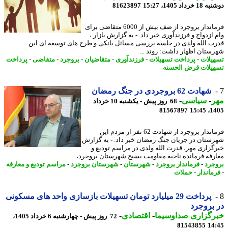
رداد 1405، 15:27
81623897
فرماندار بروجرد از صف بیش از 6000 متقاضی برای
ازدواج و فرزندآوری خبر داد. - به گزارش بازار ،
ت الله ولدی در جلسه بررسی مسائل بانکی و طرح های توسعه ای این
ستان اظهار داشت: روند ...
یلات
-
پرداخت تسهیلات
-
فرزندآوری
-
متقاضیان
-
بروجرد
-
متقاضی
-
پرداخت
یلات قرض الحسنه
شهادت 62 بروجردی در جنگ رمضان
ر
-
سیاسی
-
68 روز پیش - یکشنبه 10 خرداد
81567897
1405
فرماندار بروجرد از شهادت 62 نفر از مردم این
ستان در جریان جنگ رمضان خبر داد. - به گزارش
گزاری مهر، قدرت الله ولدی در مراسم تودیع و
رفه فرمانده ناحیه مقاومت بسیج شهرستان بروجرد، ...
جرد
-
فرماندار بروجرد
-
شهرستان
-
شهرستان بروجرد
-
مراسم تودیع و معارفه
ماندار
-
حملات
پرداخت 29 میلیارد تومان تسهیلات بازسازی واحد های مسکونی
بروجرد
رگزاری صداوسیما
-
اقتصادی
-
72 روز پیش - چهارشنبه 6 خرداد 1405،
81543855
14