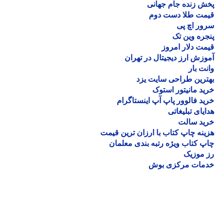
 زنده جام جهانی
مت طلا دست دوم
ر اچ پی
ره وین تک
ت دلار امروز
زش ارز دیجیتال در تهران
ت بار
رین طراحی سایت یزد
د مانیتور استوک
د فالوور پاپ آپ اینستاگرام
یای تبلیغاتی
ید سالت
نه چاپ کتاب با ارزان ترین قیمت
 کتاب ویژه رتبه بندی معلمان
موزیک
مات مرکزی بوش