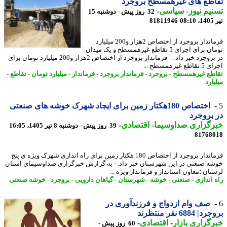
اطع های غیرهمسطح بروجرد
یم نیوز
-
سیاسی
-
32 روز پیش - دوشنبه 15
0
81811946
فرماندار بروجرد از اختصاص 2هزار و200 میلیارد
تومان برای اجرای 5 تقاطع غیرهمسطح و یک میدان
در بروجرد خبر داد . - فرماندار بروجرد از اختصاص 2هزار و200 میلیارد تومان برای
ع غیرهمسطح ...
طع غیرهمسطح
-
بروجرد
-
فرماندار بروجرد
-
فرماندار
-
میلیارد تومان
-
تقاطع
-
ارد
اختصاص 180هکتار زمین برای ایجاد شهرک خوشه های صنعتی
بروجرد
رگزاری صداوسیما
-
اقتصادی
-
39 روز پیش - دوشنبه 8 تیر 1405، 16:05
81768
فرماندار بروجرد از اختصاص 180 هکتار زمین برای راه اندازی شهرک ویژه ی پنج
ه صنعتی در این شهرستان خبر داد. - به گزارش خبرگزاری صداوسیمای استان
ان ؛معاون استاندار و فرماندار ویژه ...
 اندازی
-
صنعتی
-
خوشه
-
شهرستان
-
گیاهان دارویی
-
بروجرد
-
خوشه صنعتی
صف وام ازدواج و فرزندآوری در
 6884 نفر منتظرند
گزاری بازار
-
اقتصادی
-
60 روز پیش -