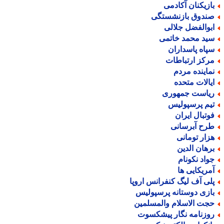
ازیکنان آکادمی
ندوق بازنشستگی
بوالفضل جلالی
ید محمد خاتمی
پاه پاسداران
رکز ارتباطات
ماینده مردم
یالات متحده
یاست جمهوری
یم پرسپولیس
وتبال ایران
رح آبرسانی
زار تومانی
رهان الدین
واد نکونام
مریکایی ها
لی آف لیگ کنفرانس اروپا
ازی دوستانه پرسپولیس
جت الاسلام والمسلمین
وزنامه نگار پیشکسوت