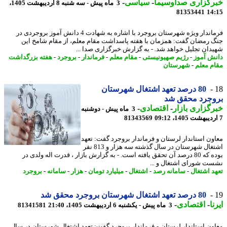
رگزاری صداوسیما
-
سیاسی
-
3 ماه پیش - سه شنبه 8 اردیبهشت 1405،
81353441
14
فرماندار ویژه شهرستان بروجرد با اشاره به شهادت 4 دانش آموز بروجردی در
 رمضان گفت: همزمان با هفته پاسداشت مقام معلم، از مقام شامخ این
دان تجلیل خواهد شد. - به گزارش خبرگزاری صدا ...
ش آموز
-
رژیم صهیونیستی
-
مقام معلم
-
فرماندار
-
بروجرد
-
هفته بزرگداشت
م معلم
-
شهرستان
80 درصد تعهد اشتغال شهرستان
وجرد محقق شد
گزاری بازار
-
اقتصادی
-
3 ماه پیش - دوشنبه
81343569
ون استاندار لرستان و فرماندار بروجرد گفت: تعهد
اشتغال شهرستان در سال گذشته سه هزار و 813 نفر
بوده که 80 درصد آن تحقق یافته است. - به گزارش بازار ، قدرت اله ولدی در
ت شورای اشتغال و ...
د اشتغال
-
سامانه رصد
-
اشتغال
-
میلیارد تومان
-
هزار
-
سامانه
-
بروجرد
80 درصد تعهد اشتغال شهرستان بروجرد محقق شد
ا
-
اقتصادی
-
3 ماه پیش - یکشنبه 6 اردیبهشت 1405، 21:40
81341581
ون استاندار لرستان و فرماندار بروجرد گفت: تعهد اشتغال شهرستان در سال