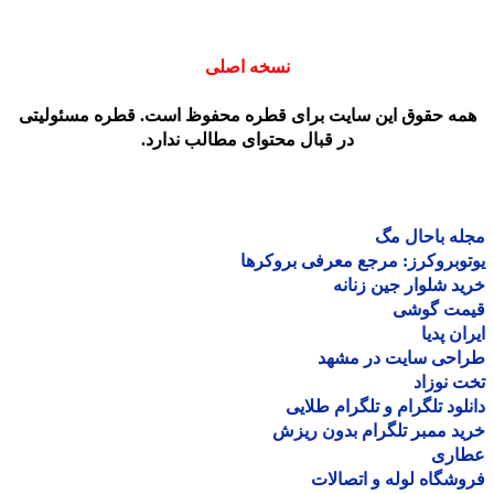
نسخه اصلی
مه حقوق این سایت برای قطره محفوظ است. قطره مسئولیتی
در قبال محتوای مطالب ندارد.
ه باحال مگ
وبروکرز: مرجع معرفی بروکرها
د شلوار جین زنانه
مت گوشی
ان پدیا
احی سایت در مشهد
 نوزاد
لود تلگرام و تلگرام طلایی
د ممبر تلگرام بدون ریزش
اری
شگاه لوله و اتصالات