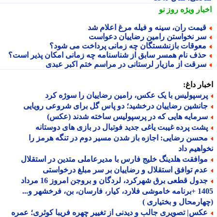
بار ویژه
روز نو
یمت ران، سینه و فیله مرغ اعلام شد
ر نخواستن رامین رضاییان دعواست
عوقات بازنشستگان چه زمانی پرداخت می شود؟
ذف نام همسر سابق از شناسنامه چه زمانی امکان پذیر است؟
رقت از مازیار لرستانی در مراسم ختم اکبر عبدی
ار داغ:
رسپولیس با یک عکس، رامین رضاییان را سوژه کرد
انشین رضاییان درخشید؛ دو پاس گل برای شروعی رویایی
رمایه هایی که در پرسپولیس ساخته شدند (عکس)
شت پرده غیبت یاغی جدید فوتبال در بازی های دوستانه
حسن رضایی: اجازه باز شدن مسیر دوم در تنگه هرمز را
اهیم داد
وافقت هلدینگ خلیج فارس با مدیرعاملی متدین در استقلال
دم توافق استقلال و رضاییان بر سر مبلغ درخواستی
جدول قطعی برق شهرکرد، لردگان و بروجن امروز 16 مرداد
1405 +برنامه خاموشی فلارد، کیار، فارسان، بن، فرخشهر و...
ارمحال و بختیاری )
کس| تصویری جالب و دیدنی از تغییر چهره فریبا کوثری؛ عمره