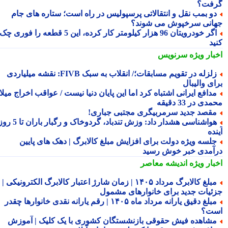
فت؟
و بمب نقل و انتقالاتی پرسپولیس در راه است؛ ستاره های جام
انی سرخپوش می شوند؟
اگر خودرویتان 96 هزار کیلومتر کار کرده، این 5 قطعه را فوری چک
ید
بار ویژه
سرنویس
زلزله در تقویم مسابقات؛/ انقلاب به سبک FIVB: نقشه میلیاردی
ای والیبال
دافع ایرانی اشتباه کرد اما این پایان دنیا نیست / عواقب اخراج میلاد
ی در 33 دقیقه
قصد جدید سرمربیگری مجتبی جباری!
هواشناسی هشدار داد: وزش تندباد، گردوخاک و رگبار باران تا 5 روز
ده
لسه ویژه دولت برای افزایش مبلغ کالابرگ | دهک های پایین
آمدی خبر خوش رسید
بار ویژه
اندیشه معاصر
مبلغ کالابرگ مرداد ۱۴۰۵ | زمان شارژ اعتبار کالابرگ الکترونیکی |
ئیات جدید برای خانوارهای مشمول
مبلغ دقیق یارانه مرداد ماه ۱۴۰۵ | رقم یارانه نقدی خانوارها چقدر
ت؟
شاهده فیش حقوقی بازنشستگان کشوری با یک کلیک | آموزش