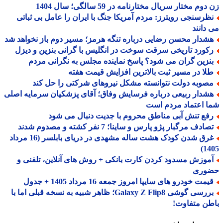
وم مختار سریال مختارنامه در 59 سالگی؛ سال 1404
ظرسنجی رویترز: مردم آمریکا جنگ با ایران را عامل بی ثباتی
دانند
شدار محسن رضایی درباره تنگه هرمز؛ مسیر دوم باز نخواهد شد
کورد تاریخی سرقت سوخت در انگلیس با گرانی بنزین و دیزل
نزین گران می شود؟ پاسخ نماینده مجلس به نگرانی مردم
لا در مسیر ثبت بالاترین افزایش قیمت هفته
صوبه دولت نتوانسته مشکل نیروهای شرکتی را حل کند
شدار ربیعی درباره فرسایش وفاق؛ آقای پزشکیان سرمایه اصلی
 اعتماد مردم است
فع تنش آبی مناطق محروم با جدیت دنبال می شود
ادف مرگبار پژو پارس و ساینا؛ 7 نفر کشته و مصدوم شدند
غرق شدن کودک هشت ساله مشهدی در دریای بابلسر (16 مرداد
14
موزش مسدود کردن کارت بانکی + روش های آنلاین، تلفنی و
وری
مت خودرو های سایپا امروز جمعه 16 مرداد 1405 + جدول
بررسی گوشی Galaxy Z Flip8؛ ظاهر شبیه به نسخه قبلی اما با
ن متفاوت!