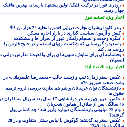
ودری فورا در ترکیب فلیک/ اولین پیشنهاد بارسا به بهترین هافبک
ان رسید
بار ویژه
تسنیم نیوز
ندر کاوه؛ پیشران تجارت دریایی قشم با تخلیه 22 هزار تن کالا
یش و آزمون سیاست گذاری در بازار اجاره مسکن
نگره وحدت و انسجام راهکار عبور از بحران ها و مشکلات
اسعیدو؛ گورستانی که شکست رؤیای استعمار در خلیج فارس را
ایت می کند
خشنامه ای برای نمایش، شهریه ای برای واقعیت؛ مدارس دولتی در
فهان
بار ویژه
اقتصاد آزاد
کس| سفر زمان؛ تیپ و ژست جالب «محمدرضا علیمردانی» در
ت صحنه «نوروز 76»
ازنشستگان توان خرید نان و پنیر هم ندارند/ بررسی لزوم ترمیم
وق ها
عکس| تغییر چهره سحر دولتشاهی 17 سال بعد سریال مسافران در
شجریان
وام 75 میلیونی بازنشستگان دوباره واریز شد / چه کسانی پول
فتند؟
عکس| سفر به گذشته؛ گوگوش با لباس سنتی متفاوت و در 20
گی؛ سال 1349