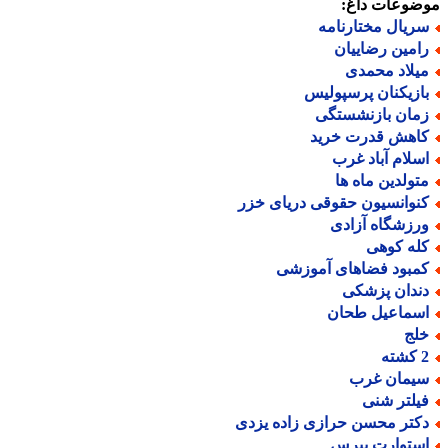
ضوعات داغ:
ریال مختارنامه
امین رضاییان
یلاد محمدی
ازیکنان پرسپولیس
مان بازنشستگی
اهش قدرت خرید
سلام آباد غرب
تولدین ماه ها
نوانسیون حقوقی دریای خزر
رزشگاه آزادی
له کوهی
مبود فضاهای آموزشی
ندان پزشکی
سماعیل طحان
لج
ته
یمان غرب
یلتر شنی
کتر محسن حرازی زاده یزدی
ستوارت پیرس