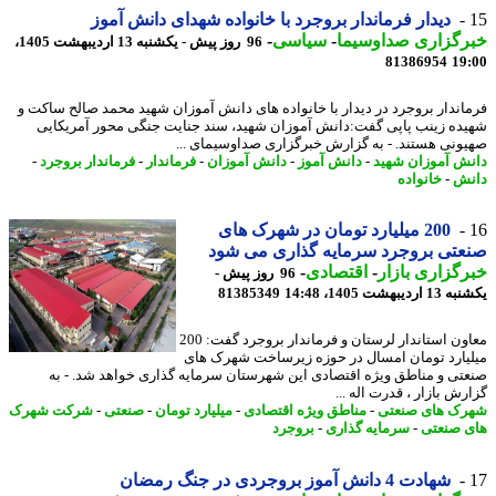
دیدار فرماندار بروجرد با خانواده شهدای دانش آموز
رگزاری صداوسیما
-
سیاسی
-
96 روز پیش - یکشنبه 13 اردیبهشت 1405،
81386954
19
اندار بروجرد در دیدار با خانواده های دانش آموزان شهید محمد صالح ساکت و
ده زینب پاپی گفت:دانش آموزان شهید، سند جنایت جنگی محور آمریکایی
ونی هستند. - به گزارش خبرگزاری صداوسیمای ...
ش آموزان شهید
-
دانش آموز
-
دانش آموزان
-
فرماندار
-
فرماندار بروجرد
-
ش
-
خانواده
200 میلیارد تومان در شهرک های
تی بروجرد سرمایه گذاری می شود
گزاری بازار
-
اقتصادی
-
96 روز پیش -
دیبهشت 1405، 14:48
81385349
معاون استاندار لرستان و فرماندار بروجرد گفت: 200
یارد تومان امسال در حوزه زیرساخت شهرک های
تی و مناطق ویژه اقتصادی این شهرستان سرمایه گذاری خواهد شد. - به
ش بازار ، قدرت اله ...
ک های صنعتی
-
مناطق ویژه اقتصادی
-
میلیارد تومان
-
صنعتی
-
شرکت شهرک
 صنعتی
-
سرمایه گذاری
-
بروجرد
شهادت 4 دانش آموز بروجردی در جنگ رمضان