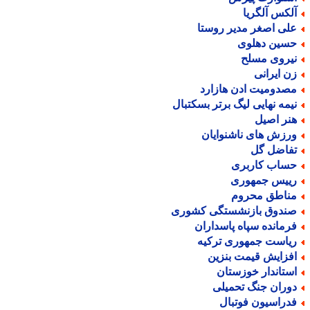
لکس آلگریا
لی اصغر مدیر روستا
سین دهلوی
یروی مسلح
ن ایرانی
صدومیت ادن هازارد
یمه نهایی لیگ برتر بسکتبال
نر اصیل
رزش های ناشنوایان
فاضل گل
ساب کاربری
ییس جمهوری
ناطق محروم
ندوق بازنشستگی کشوری
رمانده سپاه پاسداران
یاست جمهوری ترکیه
فزایش قیمت بنزین
ستاندار خوزستان
وران جنگ تحمیلی
دراسیون فوتبال