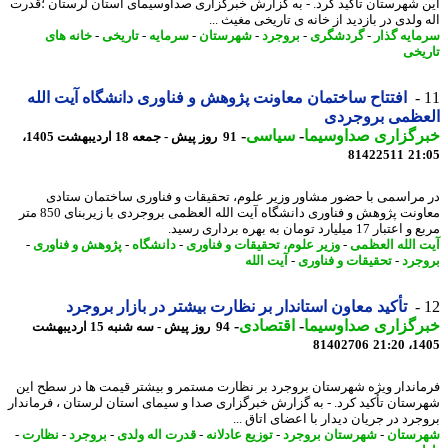
 شهرستان تاکید کرد. - به گزارش خبرگزاری صداوسیمای استان لرستان ؛قدرت
ولدی در بازدید از خانه ی تاریخی مغیث ...
ایه گذار
-
گردشگری
-
بروجرد
-
شهرستان
-
سرمایه
-
تاریخی
-
خانه های
یخی
افتتاح ساختمان معاونت پژوهش و فناوری دانشگاه آیت الله
عظمی بروجردی
رگزاری صداوسیما
-
سیاسی
-
91 روز پیش - جمعه 18 اردیبهشت 1405،
81422511
21
مراسمی با حضور مشاور وزیر علوم، تحقیقات و فناوری ساختمان ستادی
معاونت پژوهش و فناوری دانشگاه آیت الله العظمی بروجردی با زیربنای 850 متر
ر 17 میلیارد تومان به بهره برداری رسید.
 الله العظمی
-
وزیر علوم، تحقیقات و فناوری
-
دانشگاه
-
پژوهش و فناوری
-
جرد
-
تحقیقات و فناوری
-
آیت الله
تأکید معاون استاندار بر نظارت بیشتر در بازار بروجرد
رگزاری صداوسیما
-
اقتصادی
-
94 روز پیش - سه شنبه 15 اردیبهشت
81402706
1405
اندار ویژه شهرستان بروجرد بر نظارت مستمر و بیشتر قیمت ها در سطح این
ستان تأکید کرد. - به گزارش خبرگزاری صدا و سیمای استان لرستان ، فرماندار
رد در جریان دیدار با اعضای اتاق ...
ستان
-
شهرستان بروجرد
-
توزیع عادلانه
-
قدرت اله ولدی
-
بروجرد
-
نظارت
-