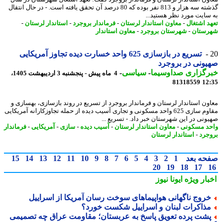
گذشته سه هزار و 813 نفر بوده که 80 درصد آن تحقق یافته است. - در ﺣﺎل اﻧﺘﻘﺎل
ﺳﺎﯾﺖ ﻣﻮرد ﻧﻈﺮ ﻫﺴﺘﯿﺪ...
د اشتغال
-
معاون استاندار لرستان
-
فرماندار بروجرد
-
استاندار لرستان
-
ستان
-
شهرستان بروجرد
-
معاون استاندار
تسریع در بازسازی 625 واحد خسارت دیده تجاوز آمریکایی
ونی در بروجرد
رگزاری صداوسیما
-
سیاسی
-
4 ماه پیش - پنجشنبه 3 اردیبهشت 1405،
81318559
12
ون استاندار لرستان و فرماندار بروجرد از تسریع در روند بازسازی، بهسازی و
مقاوم سازی 625 واحد مسکونی و تجاری آسیب دیده از حمله تجاوزکارانه آمریکایی
ونی در این شهرستان خبر داد. - تسریع ...
د مسکونی
-
معاون استاندار لرستان
-
آسیب دیده
-
سازی
-
آمریکایی
-
فرماندار
جرد
-
استاندار لرستان
حه بعد
1
2
3
4
5
6
7
8
9
10
11
12
13
14
15
20
19
18
17
بار ویژه
ایونا نیوز
روج ناگهانی هواپیماهای سوخت رسان آمریکا از اسراییل
ذاکرات لبنان و اسراییل شکست خورد؟
شت پرده تعویق پاسخ به عربستان؛ مقاومت عراق چه تصمیمی