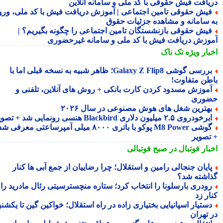
یافت فیش حقوقی با کد ملی و سامانه آنلاین
یش حقوقی تامین اجتماعی | آموزش دریافت فیش با کد ملی، ورود
 سامانه و مشاهده جزئیات حقوق
یش حقوقی بازنشستگان تامین اجتماعی را چگونه بگیریم؟ |
وزش دریافت فیش با کد ملی و سامانه غیرحضوری
بار ویژه
تک ناک
بررسی گوشی Galaxy Z Flip8؛ ظاهر شبیه به نسخه قبلی اما با
طن متفاوت!
موزش مسدود کردن کارت بانکی + روش های آنلاین، تلفنی و
وری
هترین شغل های هوش مصنوعی در سال ۲۰۲۶
رخودروی ۲.۵ میلیون دلاری Blackbird هنسی رونمایی شد + تصویر
گوشی M8 Power پوکو با باتری ۸۰۰۰ میلی آمپرساعتی معرفی شد
تصویر
بار فوتبال در صبح فوتبالی
ایان جنجالی رامین و استقلال؛ چرا رضاییان از جمع آبی ها کنار
اشته شد؟
ودری بارسلونا را انتخاب کرد؛ ستاره منچسترسیتی رئال مادرید را
ر زد
ستیار اسپانیایی بختیاری زاده در راه استقلال؛ خواکین گین تا یکشنبه
 تهران