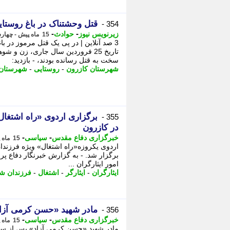
قتل وحشتناک در باغ روستا
354 -
-
-
زیرنویس نیوز
حوادث
15 ماه پیش - چهارشنبه 24 اردیبهشت 1404، 21:30
3 صد آنلاین | در پی یک قتل مرموز در 
سخت به قتل رسانده بودند، - بازدید:
شهرستان کازرون
-
روستایی
-
شهرستان
برگزاری اردوی «راه اشتغال
355 -
در کازرون
-
-
خبرگزاری دفاع مقدس
سیاسی
15 ماه پیش - چهارشنبه 24 اردیبهشت 1404، 15:32
اردوی یکروزه«راه اشتغال» ویژه فرزندان
برگزار شد. - به گزارش خبرنگار دفاع پ
امور ایثارگران ...
ایثارگران
-
ایثارگر
-
اشتغال
-
فرزندان شه
مادر شهید «حسن کرمی آزا
356 -
-
-
خبرگزاری دفاع مقدس
سیاسی
15 ماه پیش - سه شنبه 23 اردیبهشت 1404، 15:32
مادر شهید «حسن کرمی آزاد» پس از سا