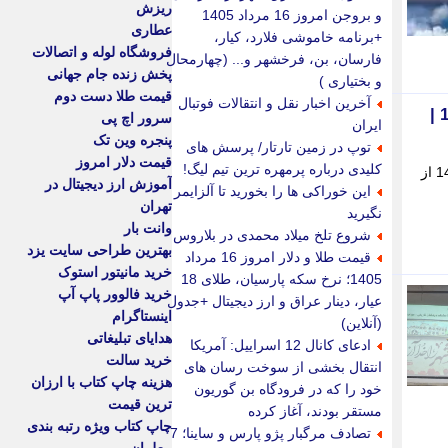
ریزش
و بروجن امروز 16 مرداد 1405
عطاری
+برنامه خاموشی فلارد، کیار،
فروشگاه لوله و اتصالات
فارسان، بن، فرخشهر و... (چهارمحال
پخش زنده جام جهانی
و بختیاری )
قیمت طلا دست دوم
آخرین اخبار نقل و انتقالات فوتبال
پیش بینی هواشناسی فارس 24 ساعت آینده | وضعیت آب و هوا شیراز پنجشنبه 8 خرداد 1404 |
سرور اچ پی
ایران
پنجره وین تک
توپ در زمین تارتار/ پرسش های
قیمت دلار امروز
کلیدی درباره پرمهره ترین تیم لیگ!
در این خبر از صفحه اقتصاد، پیش بینی هواشناسی استان فارس و شهرستان های این استان برای پنجشنبه، 8 خرداد 1404 از
آموزش ارز دیجیتال در
این خوراکی ها را بخورید تا آلزایمر
تهران
نگیرید
وانت بار
شروع تلخ میلاد محمدی در بلاروس
بهترین طراحی سایت یزد
قیمت طلا و دلار امروز 16 مرداد
خرید مانیتور استوک
1405؛ نرخ سکه پارسیان، طلای 18
خرید فالوور پاپ آپ
عیار، دینار عراق و ارز دیجیتال +جدول
اینستاگرام
(آنلاین)
هدایای تبلیغاتی
ادعای کانال 12 اسراییل: آمریکا
خرید سالت
انتقال بخشی از سوخت رسان های
هزینه چاپ کتاب با ارزان
خود را که در فرودگاه بن گوریون
ترین قیمت
مستقر بودند، آغاز کرده
چاپ کتاب ویژه رتبه بندی
تصادف مرگبار پژو پارس و ساینا؛ 7