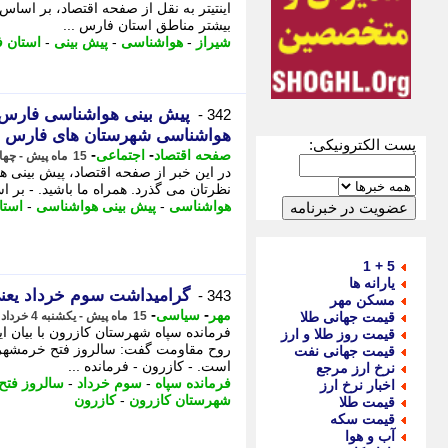
اینتیتر به نقل از صفحه اقتصاد، بر اسا
بیشتر مناطق استان فارس ...
شیراز
-
هواشناسی
-
پیش بینی
-
استان 
342 -
هواشناسی شهرستان های فارس
پست الکترونیکی:
-
-
صفحه اقتصاد
اجتماعی
15 ماه پیش - چهارشنبه 7 خرداد 1404، 11:37
نظرتان می گذرد. همراه ما باشید. - بر 
هواشناسی
-
پیش بینی هواشناسی
-
استا
5 + 1
یارانه ها
گرامیداشت سوم خرداد یعنی
343 -
مسکن مهر
-
-
مهر
سیاسی
قیمت جهانی طلا
15 ماه پیش - یکشنبه 4 خرداد 1404، 14:15
فرمانده سپاه شهرستان کازرون با بیان ا
قیمت روز طلا و ارز
روح مقاومت گفت: سالروز فتح خرمشهر ی
قیمت جهانی نفت
است. - کازرون - فرمانده ...
نرخ ارز مرجع
فرمانده سپاه
-
سوم خرداد
-
سالروز فت
اخبار نرخ ارز
شهرستان کازرون
-
کازرون
قیمت طلا
قیمت سکه
آب و هوا