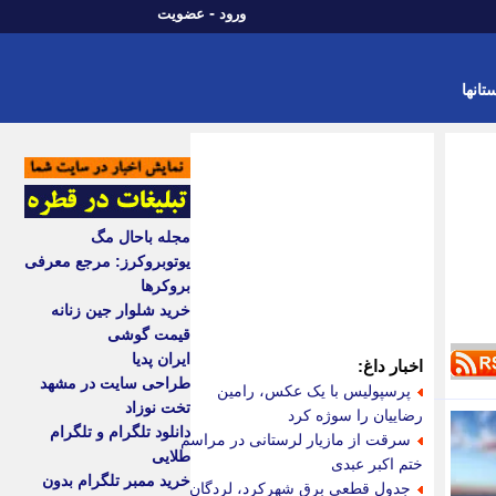
-
ورود
عضویت
تانها
مجله باحال مگ
یوتوبروکرز: مرجع معرفی
بروکرها
خرید شلوار جین زنانه
قیمت گوشی
ایران پدیا
اخبار داغ:
طراحی سایت در مشهد
پرسپولیس با یک عکس، رامین
تخت نوزاد
رضاییان را سوژه کرد
دانلود تلگرام و تلگرام
سرقت از مازیار لرستانی در مراسم
طلایی
ختم اکبر عبدی
خرید ممبر تلگرام بدون
جدول قطعی برق شهرکرد، لردگان