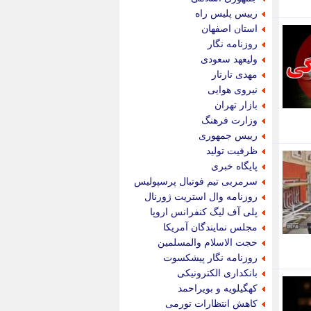
پویه آنلاین
رییس پلیس راه
پیام نفت
استان اصفهان
تابناک
روزنامه نگار
تازه نیوز
ولیعهد سعودی
تبیان
مهدی تارتار
تجارت نیوز
نیروی هوایی
تحریریه
بازار تهران
ترابر نیوز
وزارت فرهنگ
ترفندباز
رییس جمهوری
تریبون اقتصاد
ظرفیت تولید
تسنیم نیوز
پایگاه خبری
تک ناک
سرمربی تیم فوتبال پرسپولیس
تکراتو
روزنامه وال استریت ژورنال
توریسم آنلاین
پلی آف لیگ کنفرانس اروپا
تولید نیوز
مجلس نمایندگان آمریکا
تیتر فوری
حجت الاسلام والمسلمین
تیکنا
روزنامه نگار پیشکسوت
جاب ویژن
بانکداری الکترونیکی
جار نیوز
کهگیلویه و بویراحمد
جالبتر
کاهش انتظارات تورمی