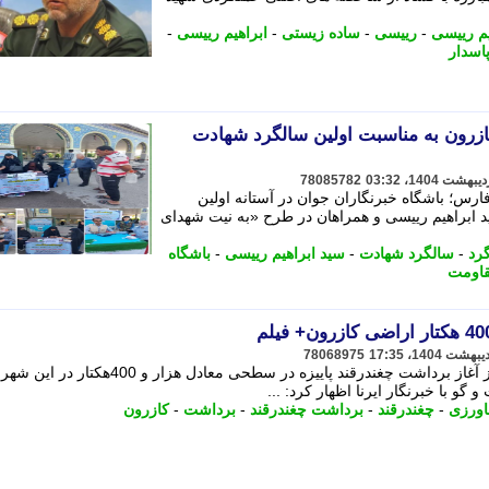
یم رییسی
-
رییسی
-
ساده زیستی
-
ابراهیم رییسی
-
اسدار
ازرون به مناسبت اولین سالگرد شهادت
78085782
هروندخبرنگار فارس؛ باشگاه خبرنگاران جوان در آستانه اولین
 ابراهیم رییسی و همراهان در طرح «به نیت شهدای
گرد
-
سالگرد شهادت
-
سید ابراهیم رییسی
-
باشگاه
قاومت
78068975
مدیر جهاد کشاورزی شهرستان کازرون از آغاز برداشت چغندرقند پاییزه در سطحی معادل هزار و
و گو با خبرنگار ایرنا اظهار کرد: ...
اورزی
-
چغندرقند
-
برداشت چغندرقند
-
برداشت
-
کازرون