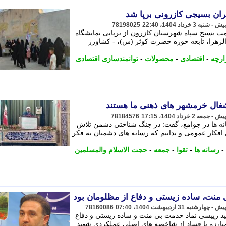
ران بسیجی کازرونی برپا شد
78198025
مت بسیج سپاه شهرستان کازرون از برپایی نمایشگاه
الزهرا، تابعه حوزه حضرت کوثر (س)، - کشاورز
ارچه
-
اقتصادی
-
محصولات
-
توانمندسازی اقتصادی
غال خرمشهر های ذهنی ما هستند
78184576
نه ها در جوامع، گفت: در جنگ شناختی دشمن تلاش
 افکار عمومی و بدانیم که رسانه های دشمنان به فکر
-
رسانه ها
-
تقوا
-
جمعه
-
حجت الاسلام والمسلمین
منت، ساده زیستی و دفاع از مظلومان بود
78160086
هید رییسی نماد خدمت بی منت و ساده زیستی و دفاع
بارزه با فساد از شاخصه های اصلی عملکردی شهید