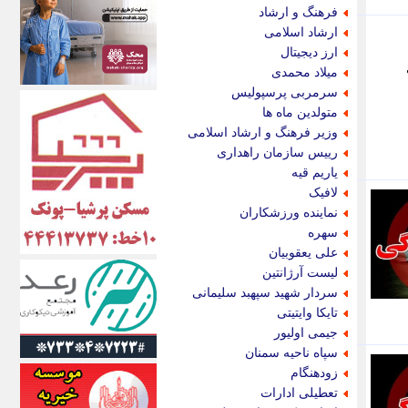
اکونیوز
فرهنگ و ارشاد
الف
ارشاد اسلامی
انتشار آنلاین
ارز دیجیتال
اندیشه قرن
ال
میلاد محمدی
اندیشه معاصر
سرمربی پرسپولیس
اندیشه ها
متولدین ماه ها
انرژی پرس
وزیر فرهنگ و ارشاد اسلامی
ای استخدام
رییس سازمان راهداری
ایتنا
یاریم قیه
ایراف
لافیک
ایران آرت
نماینده ورزشکاران
ایران آنلاین
سهره
ایران زندگی
علی یعقوبیان
ایران فوری
لیست آرژانتین
ایرانی روز
سردار شهید سپهبد سلیمانی
ایرانیتال
تایکا وایتیتی
ایرنا
جیمی اولیور
ایسکانیوز
سپاه ناحیه سمنان
ایسنا
زودهنگام
ایکنا
تعطیلی ادارات
ایلنا