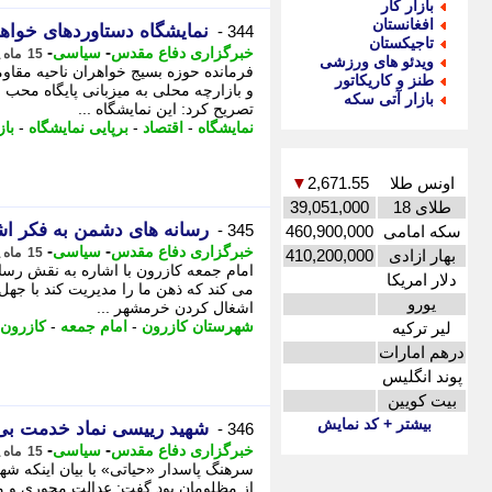
بازار کار
افغانستان
نمایشگاه دستاوردهای خواه
344 -
تاجیکستان
-
-
خبرگزاری دفاع مقدس
سیاسی
15 ماه پیش - شنبه 3 خرداد 1404، 22:40
ویدئو های ورزشی
فرمانده حوزه بسیج خواهران ناحیه مقاو
طنز و کاریکاتور
و بازارچه محلی به میزبانی پایگاه محب 
بازار آتی سکه
تصریح کرد: این نمایشگاه ...
نمایشگاه
-
اقتصاد
-
برپایی نمایشگاه
-
باز
اونس طلا
2,671.55
▼
طلای 18
39,051,000
رسانه های دشمن به فکر اش
345 -
سکه امامی
460,900,000
-
-
خبرگزاری دفاع مقدس
سیاسی
15 ماه پیش - جمعه 2 خرداد 1404، 17:15
بهار ازادی
410,200,000
امام جمعه کازرون با اشاره به نقش رسا
دلار امریکا
می کند که ذهن ما را مدیریت کند با جهل
یورو
اشغال کردن خرمشهر ...
شهرستان کازرون
-
امام جمعه
-
کازرون
لیر ترکیه
درهم امارات
پوند انگلیس
بیت کویین
بیشتر + کد نمایش
شهید رییسی نماد خدمت بی 
346 -
-
-
خبرگزاری دفاع مقدس
سیاسی
15 ماه پیش - چهارشنبه 31 اردیبهشت 1404، 07:40
سرهنگ پاسدار «حیاتی» با بیان اینکه ش
از مظلومان بود گفت: عدالت محوری و م