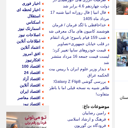
اخبار فوری
دولت چهاردهم 4.6 برابر شد
اخبار لحظه ای
فال انبیا | فال روزانه انبیا شنبه 17
استقلال
مرداد ماه 1405
اسکناس
خداحافظی با لگد فرمان / فرمان
اسمارتک نیوز
هوشمند کامیون های ماک معرفی شد
اصلاحات نیوز
شب 159 قیام یاسوج؛ فریاد انتقام
اطلاعات آنلاین
در قلب خیابان جمهوری+تصاویر
اعتماد آنلاین
قیمت خودروهای سایپا تغییر کرد؛
افق امروز
لیست قیمت جمعه 16 مرداد منتشر
افکارنیوز
شد
اقتصاد 100
دیدار وزیر علوم ایران با رییس بیت
اقتصاد 24
الحکمه عراق
اقتصاد آزاد
بررسی گوشی Galaxy Z Flip8؛
اقتصاد آنلاین
ظاهر شبیه به نسخه قبلی اما با باطن
اقتصاد ایران
متفاوت!
 400هکتار در این شهرستان
اقتصاد معاصر
اقتصاد نیوز
موضوعات داغ:
اکو ایران
رامین رضاییان
اکوفارس
فرهنگ و ارشاد اسلامی
اکونگار
فرودگاه بن گوریون