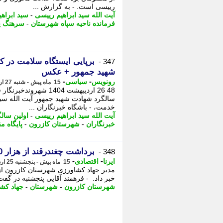
رییسی است. - به گزارش ...
آیت الله سید ابراهیم رییسی
-
سید ابراه
فرمانده ناحیه سپاه شهرستان
-
سرهنگ پ
برپایی ایستگاه سلامت در ک
347 -
شهید جمهور + عکس
-
-
رونویس
سیاسی
15 ماه پیش - شنبه 27 اردیبهشت 1404، 03:32
48 26 اردیبهشت 1404 ش
سالگرد شهادت شهید جمهور آیت الله سید
خدمت، - باشگاه خبرنگاران ...
آیت الله سید ابراهیم رییسی
-
اولین سال
خبرنگاران
-
شهرستان کازرون
-
پایگاه م
برداشت چغندرقند از هزار 400 هکتار اراضی کازرون+ فیلم
348 -
-
-
ایرنا
اقتصادی
15 ماه پیش - پنجشنبه 25 اردیبهشت 1404، 17:35
خبر داد. ‏ - فرهمند آقایی پنجشنبه در گفت 
شهرستان کازرون
-
شهرستان
-
جهاد کش