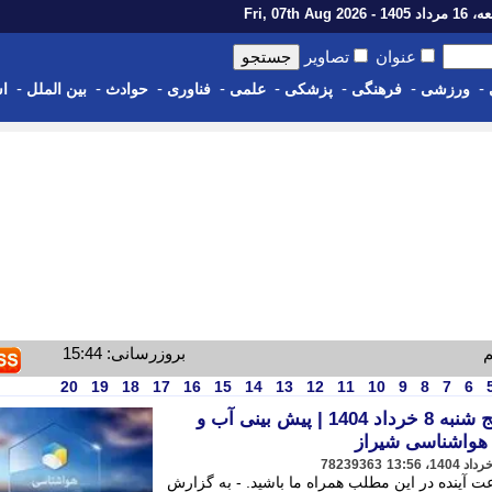
14 - Fri, 07th Aug 2026
عنوان
تصاویر
-
-
-
-
-
-
-
-
ورزشی
فرهنگی
پزشکی
علمی
فناوری
حوادث
بین الملل
اس
م
بروزرسانی: 15:44
20
19
18
17
16
15
14
13
12
11
10
9
8
7
6
وضعیت هوای شیراز فردا پنج شنبه 8 خرداد 1404 | پیش بینی آب و
78239363
 بینی هواشناسی شیراز در 24 ساعت آینده در این مطلب همراه ما باشید. - به گزارش