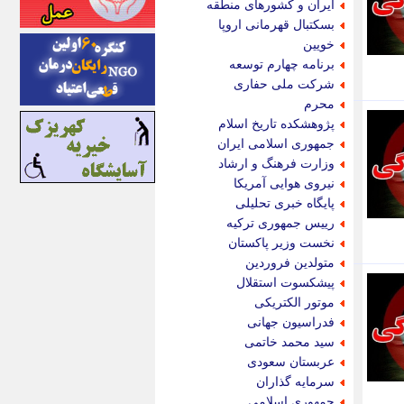
ایران و کشورهای منطقه
اینتیتر
بسکتبال قهرمانی اروپا
ایونا نیوز
خویین
بازتاب آنلاین
برنامه چهارم توسعه
باشگاه خبرنگاران
شرکت ملی حفاری
باغستان نیوز
محرم
بامبوک
پژوهشکده تاریخ اسلام
ببین و بخون
جمهوری اسلامی ایران
بدینسان
وزارت فرهنگ و ارشاد
بنکر
نیروی هوایی آمریکا
بیت ران
پایگاه خبری تحلیلی
پارس فوتبال
رییس جمهوری ترکیه
پارسینه
نخست وزیر پاکستان
پارسینه پلاس
متولدین فروردین
پاز آنلاین
پیشکسوت استقلال
پاس گل
موتور الکتریکی
پانا
فدراسیون جهانی
پرتو نیوز
سید محمد خاتمی
پرسون
عربستان سعودی
پنجره نیوز
سرمایه گذاران
پویامگ
جمهوری اسلامی