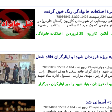
یی/ اختلافات خانوادگی رنگ خون گرفت
78056842
باغی روستایی در شهرستان کازرون (استان فارس) در
تاریخ 25 فروردین سال جاری، زن و شوهر متهمی که یک مرد 37 ساله را با استفاده از شیء
-
آنلاین
-
کازرون
-
25 فروردین
-
اختلافات خانوادگی
» ویژه فرزندان شهدا و ایثارگران فاقد شغل
78051855
 شهدا و ایثارگران فاقد شغل با هدف اشتغال زایی
رس از فارس، مهدی مزارعی مسئول اداره بنیاد شهید و
دا
-
فرزندان
-
بنیاد شهید و امور ایثارگران
-
برگزار
د» آسمانی شد
78034000
ل ها تحمل دوری فرزندش به دیار حق شتافت -