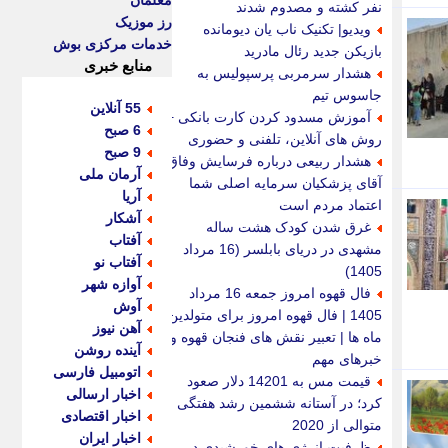
معلمان
نفر کشته و مصدوم شدند
رز موزیک
ویدیو| تکنیک ناب یان دیومانده
خدمات مرکزی بوش
بازیکن جدید رئال مادرید
منابع خبری
هشدار سرمربی پرسپولیس به
جاسوس تیم
55 آنلاین
آموزش مسدود کردن کارت بانکی +
6 صبح
روش های آنلاین، تلفنی و حضوری
9 صبح
هشدار ربیعی درباره فرسایش وفاق؛
آرمان ملی
آقای پزشکیان سرمایه اصلی شما
آریا
اعتماد مردم است
آشکار
غرق شدن کودک هشت ساله
آفتاب
مشهدی در دریای بابلسر (16 مرداد
آفتاب نو
1405)
آوازه شهر
فال قهوه امروز جمعه 16 مرداد
آوش
1405 | فال قهوه امروز برای متولدین
آهن نیوز
ماه ها | تعبیر نقش های فنجان قهوه و
آینده روشن
خبرهای مهم
اتومبیل فارسی
قیمت مس به 14201 دلار صعود
اخبار ارسالی
کرد؛ در آستانه ششمین رشد هفتگی
اخبار اقتصادی
متوالی از 2020
اخبار ایران
ظرفیت انرژی های خورشیدی در