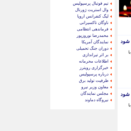
جام جم
تیم فوتبال پرسپولیس
جدید پرس
وال استریت ژورنال
جماران
لیگ کنفرانس اروپا
جوان ایرانی
ناوگان تاکسیرانی
جهان مانا
فرماندهی انتظامی
جهان نگر
محمدرضا نوروزپور
جهان نیوز
 شود
نمایندگان آمریکا
چطور
دوران جنگ تحمیلی
ا
چمپیونات
بر اثر تیراندازی
چمدون
اطلاعات محرمانه
چه خبر
خبرگزاری رویترز
حادثه 24
درباره پرسپولیس
حرف تو
ظرفیت تولید برق
حوادث پلاس
معاون وزیر نیرو
حوزه نیوز
مجلس نمایندگان
 شود
خبر آنلاین
نیروگاه دماوند
خبر جنوب
ا
خبر سیاسی
خبر گردون
خبر ورزشی
خبرجو