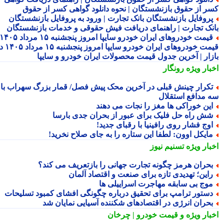
ر از حقوق بازنشستگان | نحوه دانلود گواهی کسر از حقوق
روفایل بازنشستگان بانک تجارت | ورود به پروفایل بازنشستگان
نک تجارت | راهنمای دریافت فیش حقوقی و خدمات بازنشستگان
قیمت خودروهای ایران خودرو سایپا امروز پنجشنبه ۱۵ مرداد ۱۴۰۵ |
قیمت خودروهای ایران خودرو سایپا امروز پنجشنبه ۱۵ مرداد ۱۴۰۵ در
زار | آخرین جدول قیمت محصولات ایران خودرو و سایپا
بار ویژه
رونگار
کرار چینش قبلی در آخرین محک پیش فصل/ قمار بزرگ سهراب با
 مدافع استقلال
ین خوراکی ها مغز را نجات می دهند
ش راه حل فلیک برای عبور از بحران جدی بارسا
وج فشار روی رافینیا با رقبای جدید!
ایکل اوون: لطفا این ستاره را به جای صلاح نخرید!
بار ویژه
تسنیم نیوز
حران هرمز چگونه تجارت جهانی را بازتعریف می کند؟
این؛ تهدیدی تازه برای صنعت و اقتصاد آلمان
وج بی سابقه مهاجرت اسراییلی ها
ستور ترامپ برای تحقیق درباره چگونگی افشای کمبود تسلیحات
حران انرژی در اقتصادهای شکننده آسیایی نمایان شد
بار ویژه
و قیمت خودرو | چرخان