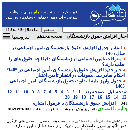
-
-
-
-
خبر
کرونا
استخدام
جام جهانی
اوقات
-
-
-
شرعی
آب و هوا
تماس
ویدئوهای ورزشی
05:12 | 1405/5/16
ار افزایش حقوق بازنشستگان - صفحه هجدهم
سرویسها
انتشار جدول افزایش حقوق بازنشستگان تامین اجتماعی در
ل 1405
معوقات تامین اجتماعی؛ بازنشستگان دقیقا چه حقوق های را
لب دارند؟
خبر جدید افزایش حقوق بازنشستگان تأمین اجتماعی در 1405؛
حکام صادر شد، معوقات در انتظار تأمین اعتبار
جدول واریز مابه التفاوت حقوق بازنشستگان تامین اجتماعی
140
حه قبل
صفحه بعد
1
2
3
4
5
6
7
8
9
10
11
12
20
19
18
17
16
15
14
3
افزایش حقوق بازنشستگان با فرمول امتیازی
بتر
-
اقتصادی
-
50 روز پیش - پنجشنبه 28 خرداد 1405، 08:02
81693976
رعامل سازمان تأمین اجتماعی در نشست هم اندیشی با تشکل های کارگری،
 تأکید بر ضرورت اصلاحات پارامتریک برای حفظ تعادل منابع و مصارف