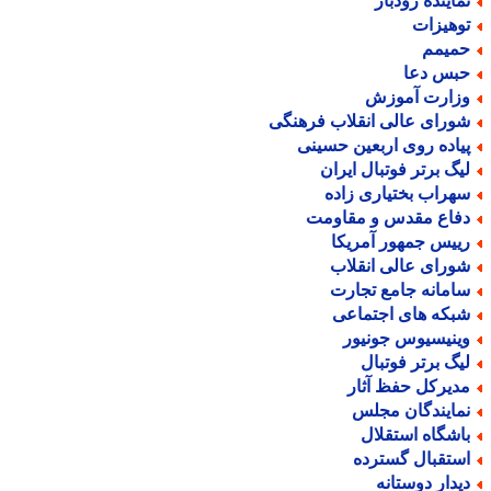
ماینده رودبار
وهیزات
میمم
بس دعا
زارت آموزش
ورای عالی انقلاب فرهنگی
یاده روی اربعین حسینی
یگ برتر فوتبال ایران
هراب بختیاری زاده
فاع مقدس و مقاومت
ییس جمهور آمریکا
ورای عالی انقلاب
امانه جامع تجارت
بکه های اجتماعی
ینیسیوس جونیور
یگ برتر فوتبال
دیرکل حفظ آثار
مایندگان مجلس
اشگاه استقلال
ستقبال گسترده
یدار دوستانه