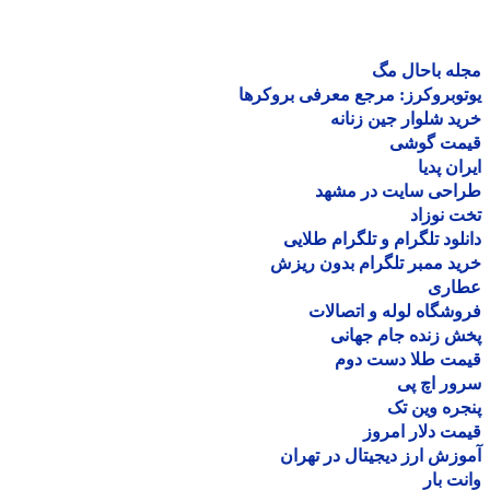
ه باحال مگ
وبروکرز: مرجع معرفی بروکرها
د شلوار جین زنانه
مت گوشی
ان پدیا
احی سایت در مشهد
 نوزاد
لود تلگرام و تلگرام طلایی
د ممبر تلگرام بدون ریزش
اری
شگاه لوله و اتصالات
 زنده جام جهانی
مت طلا دست دوم
ر اچ پی
ره وین تک
ت دلار امروز
زش ارز دیجیتال در تهران
ت بار