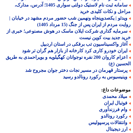
سامانه ثبت نام لاستیک دولتی سواری 1405؛ آدرس، مدارک،
حل و نکات کلیدی خرید
یدئو | یکصدوپنجاه ونهمین شب حضور مردم مشهد در خیابان |
ت مردم از ایران پس از جنگ (15 مرداد 1405)
رمایه گذاری شرکت ایلان ماسک در هوش مصنوعی؛ خبری از
د جدید بیت کوین نیست
غاز واکسیناسیون تب برفکی در استان اردبیل
یران خودرو کاری کرد کارخانه از بازار هم گران تر شود
اعزام کاروان 200 نفره نوجوانان کهگیلویه و بویراحمدی به طریق
سین (ع)
رستار قهرمان در مسیر نجات دختر جوان مجروح شد
ینیسیوس به رکورد رونالدو رسید
ضوعات داغ:
یلاد محمدی
وتبال ایران
ام فرزندآوری
کورد رونالدو
انتقالات پرسپولیس
رز دیجیتال