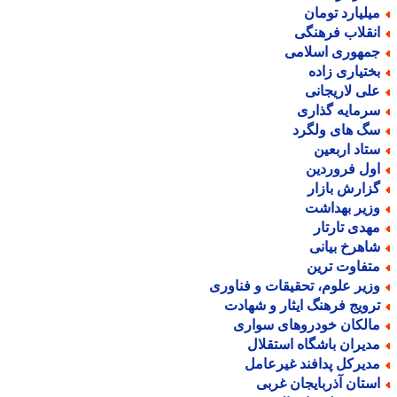
یلیارد تومان
نقلاب فرهنگی
مهوری اسلامی
ختیاری زاده
لی لاریجانی
رمایه گذاری
گ های ولگرد
تاد اربعین
ول فروردین
زارش بازار
زیر بهداشت
هدی تارتار
اهرخ بیانی
تفاوت ترین
زیر علوم، تحقیقات و فناوری
رویج فرهنگ ایثار و شهادت
الکان خودروهای سواری
دیران باشگاه استقلال
دیرکل پدافند غیرعامل
ستان آذربایجان غربی