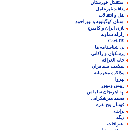
ستقلال خوزستان
دافند غیرعامل
قل و انتقالات
ستان کهگیلویه و بویراحمد
ازی ایران و کامبوج
لزله دماوند
Covid1
ی شناسنامه ها
زشکیان و زاکانی
انه الغرافه
لامت مسافران
ذاکره محرمانه
هروا
ییس ومهور
په اهرنجان سلماس
حمد میرشکرایی
وتبال پنج نفره
رایدی
یگه
عترافات