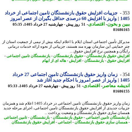
3
جزییات افزایش حقوق بازنشستگان تامین اجتماعی از خرداد
دی حداقل بگیران از عصر امروز
ن و بخون
-
اقتصادی
-
51 روز پیش - چهارشنبه 27 خرداد 1405، 05:35
81686
رکل تأمین اجتماعی استان ایلام با اعلام اینکه بیش از نیمی از جمعیت استان از
 حمایتی این سازمان بهره مند هستند، جزییاتی از نحوه ارائه خدمات درمانی
گان و همچنین نرخ افزایش حقوق ...
ایش حقوق بازنشستگان
-
حقوق بازنشستگان
-
بازنشستگان تامین اجتماعی
-
ایش حقوق
-
بازنشستگان
-
افزایش
-
هاله ای از ابهام
3
زمان واریز حقوق بازنشستگان تامین اجتماعی 27 خرداد
ز با احکام جدید آغاز شد
یشه معاصر
-
اقتصادی
-
51 روز پیش - چهارشنبه 27 خرداد 1405، 05:33
81686
زمان واریز حقوق بازنشستگان تامین اجتماعی در خرداد 1405 اعلام شد و همزمان
یات جدیدی از افزایش حقوق بازنشستگان تامین اجتماعی، اجرای مرحله جدید
ان سازی حقوق بازنشستگان و وضعیت پرداخت ...
نشستگان تامین اجتماعی
-
حقوق بازنشستگان
-
بازنشستگان
-
تامین اجتماعی
سان سازی حقوق بازنشستگان
-
اجتماعی
-
افزایش حقوق بازنشستگان