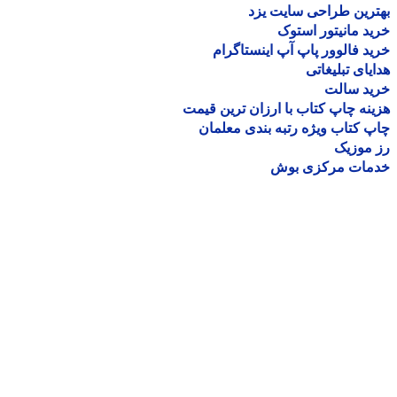
رین طراحی سایت یزد
د مانیتور استوک
د فالوور پاپ آپ اینستاگرام
یای تبلیغاتی
ید سالت
نه چاپ کتاب با ارزان ترین قیمت
 کتاب ویژه رتبه بندی معلمان
موزیک
مات مرکزی بوش