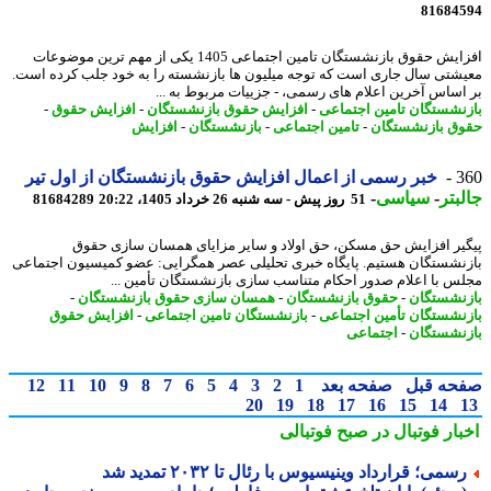
81684
افزایش حقوق بازنشستگان تامین اجتماعی 1405 یکی از مهم ترین موضوعات
شتی سال جاری است که توجه میلیون ها بازنشسته را به خود جلب کرده است.
اساس آخرین اعلام های رسمی، - جزییات مربوط به ...
نشستگان تامین اجتماعی
-
افزایش حقوق بازنشستگان
-
افزایش حقوق
-
ق بازنشستگان
-
تامین اجتماعی
-
بازنشستگان
-
افزایش
3
خبر رسمی از اعمال افزایش حقوق بازنشستگان از اول تیر
بتر
-
سیاسی
-
51 روز پیش - سه شنبه 26 خرداد 1405، 20:22
81684289
یر افزایش حق مسکن، حق اولاد و سایر مزایای همسان سازی حقوق
نشستگان هستیم. پایگاه خبری تحلیلی عصر همگرایی: عضو کمیسیون اجتماعی
س با اعلام صدور احکام متناسب سازی بازنشستگان تأمین ...
نشستگان
-
حقوق بازنشستگان
-
همسان سازی حقوق بازنشستگان
-
نشستگان تأمین اجتماعی
-
بازنشستگان تامین اجتماعی
-
افزایش حقوق
نشستگان
-
اجتماعی
حه قبل
صفحه بعد
1
2
3
4
5
6
7
8
9
10
11
12
20
19
18
17
16
15
14
بار فوتبال در صبح فوتبالی
سمی؛ قرارداد وینیسیوس با رئال تا ۲۰۳۲ تمدید شد