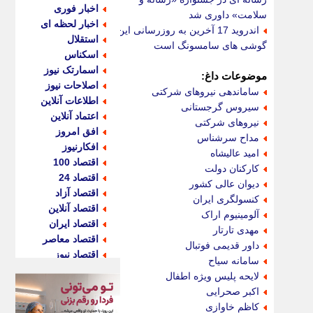
اخبار فوری
سلامت» داوری شد
اخبار لحظه ای
اندروید 17 آخرین به روزرسانی این
استقلال
گوشی های سامسونگ است
اسکناس
اسمارتک نیوز
موضوعات داغ:
اصلاحات نیوز
ساماندهی نیروهای شرکتی
اطلاعات آنلاین
سیروس گرجستانی
اعتماد آنلاین
نیروهای شرکتی
افق امروز
مداح سرشناس
افکارنیوز
امید عالیشاه
اقتصاد 100
کارکنان دولت
اقتصاد 24
دیوان عالی کشور
اقتصاد آزاد
کنسولگری ایران
اقتصاد آنلاین
آلومینیوم اراک
اقتصاد ایران
مهدی تارتار
اقتصاد معاصر
داور قدیمی فوتبال
اقتصاد نیوز
سامانه سیاح
اکو ایران
لایحه پلیس ویژه اطفال
اکوفارس
اکبر صحرایی
اکونگار
کاظم خاوازی