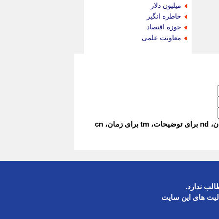
جام جم
میلیون دلار
جدید پرس
خاطره انگیز
جماران
حوزه اقتصاد
جوان ایرانی
معاونت علمی
جهان مانا
جهان نگر
جهان نیوز
چطور
چمپیونات
چمدون
چه خبر
حادثه 24
کد قرار دادن اخبار هر بخش، در زیر همان بخش قرار دارد. برای تغییر فونت و رنگ از کلاس های nl برای عنوان، nd برای توضیحات، tm برای زمان، cn
حرف تو
حوادث پلاس
حوزه نیوز
خبر آنلاین
خبر جنوب
خبر سیاسی
لب ندارد.
خبر گردون
لیت های این سایت
خبر ورزشی
خبرجو