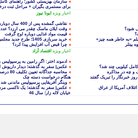
سازمان بهزیستی کشور؛ راهنمای کامل
برای مستمری بگیران + مراحل ثبت در
اخبار ویژه
ایونا نیوز
نقاشی گمشده پس از 400 سال دوباره خبرساز شد!
می شود؟
وقت ایلان ماسک چقدر می ارزد؟ عددی
؟
قیمت مواد غذایی دوباره اوج گرفت
خرید سربازی 1405؛ طرح جدید مجلس به کجا رسید؟+ قیمت خرید
ه بیتلر
چرا قبض آب افزایش پیدا کرد؟
اخبار ویژه
اقتصاد آزاد
ادموند اختر: اگر رامین به پرسپولیس
کامل کیلویی چند شد؟
عکس| سفر به گذشته؛ دیدار داریوش اقبالی 
گ و چه در مذاکره
محاسبه جد
روز خبرنگار را تبریک گفتند
هنگام درخواست دسته چک
وینگر آفریقایی پرسپولیس ماندنی شد
ئتلاف آمریکا از عراق
خیابان لاله زار؛ سال 46