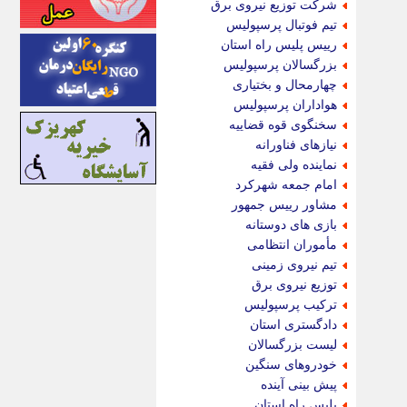
شرکت توزیع نیروی برق
اینتیتر
تیم فوتبال پرسپولیس
ایونا نیوز
رییس پلیس راه استان
بازتاب آنلاین
بزرگسالان پرسپولیس
باشگاه خبرنگاران
چهارمحال و بختیاری
باغستان نیوز
هواداران پرسپولیس
بامبوک
سخنگوی قوه قضاییه
ببین و بخون
نیازهای فناورانه
بدینسان
نماینده ولی فقیه
بنکر
امام جمعه شهرکرد
بیت ران
مشاور رییس جمهور
پارس فوتبال
بازی های دوستانه
پارسینه
مأموران انتظامی
پارسینه پلاس
تیم نیروی زمینی
پاز آنلاین
توزیع نیروی برق
پاس گل
ترکیب پرسپولیس
پانا
دادگستری استان
پرتو نیوز
لیست بزرگسالان
پرسون
خودروهای سنگین
پنجره نیوز
پیش بینی آینده
پویامگ
پلیس راه استان