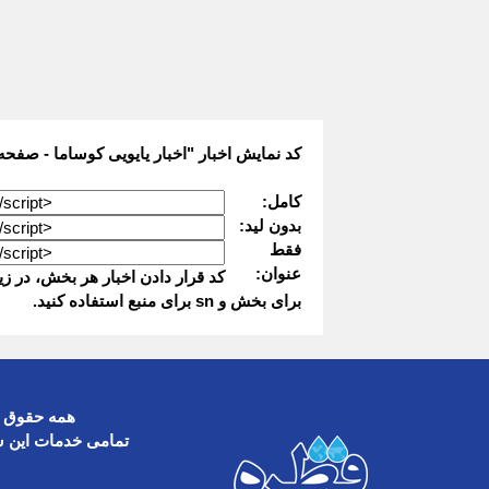
کد نمایش اخبار "اخبار یایویی کوساما - صفحه
کامل:
بدون لید:
فقط
عنوان:
برای بخش و sn برای منبع استفاده کنید.
همه حقوق ا
تمامی خدمات این س