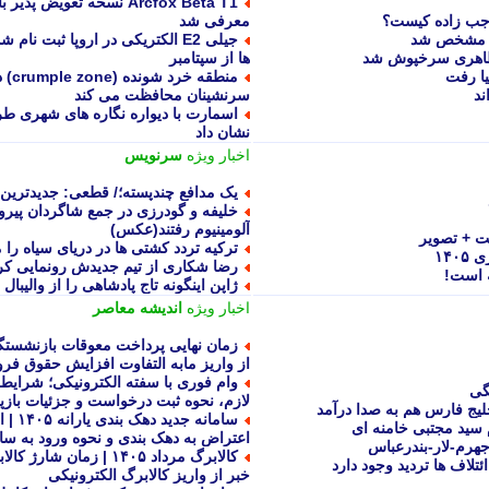
جب زاده کیست؟
معرفی شد
یس مشخص شد
 طاهری سرخپوش شد
ها از سپتامبر
یا رفت
منطق
ند
سرنشینان محافظت می کند
نشان داد
اخبار ویژه
سرنویس
یک مدافع چندپسته؛/ قطعی: جدیدترین
آلومینیوم رفتند(عکس)
 + تصویر
ترکیه تردد کشتی ها در دریای سیاه را 
۱۴۰
رضا شکاری از تیم جدیدش رونمایی کر
 است!
ژاپن اینگونه تاج پادشاهی را از والیبال
اخبار ویژه
اندیشه معاصر
از واریز مابه التفاوت افزایش حقوق فر
وام فوری با سفته الکترونیکی؛ شرایط
گی
لازم، نحوه ثبت درخواست و جزئیات باز
یج فارس هم به صدا درآمد
سامانه
م سید مجتبی خامنه ای
اعتراض به دهک بندی و نحوه ورود به سا
کالابرگ مرداد ۱۴۰۵ | زما
تلاف ها تردید وجود دارد
خبر از واریز کالابرگ الکترونیکی