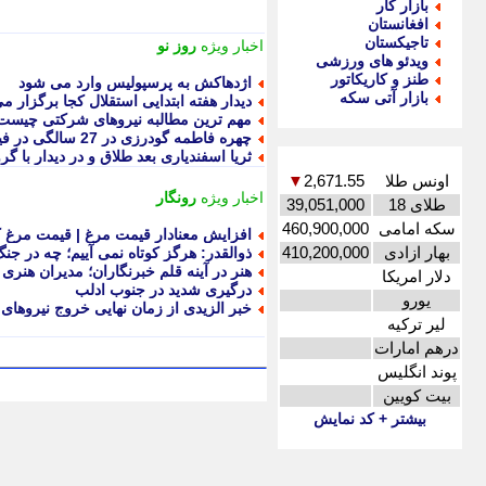
بازار کار
افغانستان
تاجیکستان
اخبار ویژه
روز نو
ویدئو های ورزشی
طنز و کاریکاتور
اژدهاکش به پرسپولیس وارد می شود
بازار آتی سکه
دیدار هفته ابتدایی استقلال کجا برگزار 
مهم ترین مطالبه نیروهای شرکتی چیست
چهره فاطمه گودرزی در 27 سالگی در فیلم «به خاطر همه چیز»
ثریا اسفندیاری بعد طلاق و در دیدار با گرو
اونس طلا
2,671.55
▼
اخبار ویژه
رونگار
طلای 18
39,051,000
سکه امامی
460,900,000
افزایش معنادار قیمت مرغ | قیمت مرغ 
بهار ازادی
410,200,000
ذوالقدر: هرگز کوتاه نمی آییم؛ چه در جن
هنر در آینه قلم خبرنگاران؛ مدیران هنری 
دلار امریکا
درگیری شدید در جنوب ادلب
یورو
خبر الزیدی از زمان نهایی خروج نیروهای ا
لیر ترکیه
درهم امارات
پوند انگلیس
بیت کویین
بیشتر + کد نمایش