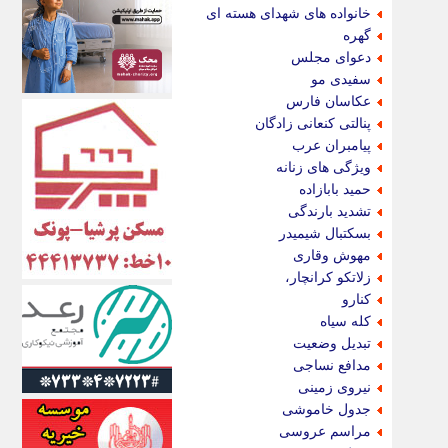
اکونیوز
خانواده های شهدای هسته ای
الف
گهره
انتشار آنلاین
دعوای مجلس
اندیشه قرن
سفیدی مو
اندیشه معاصر
عکاسان فارس
اندیشه ها
پنالتی کنعانی زادگان
انرژی پرس
پیامبران عرب
ای استخدام
ویژگی های زنانه
ایتنا
حمید بابازاده
ایراف
تشدید بارندگی
ایران آرت
بسکتبال شیمیدر
ایران آنلاین
مهوش وقاری
ایران زندگی
زلاتکو کرانچار،
ایران فوری
کنارو
ایرانی روز
کله سیاه
ایرانیتال
تبدیل وضعیت
ایرنا
مدافع نساجی
ایسکانیوز
نیروی زمینی
ایسنا
جدول خاموشی
ایکنا
مراسم عروسی
ایلنا