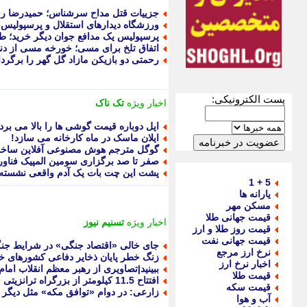
جزییات قتل مداح سرشناس؛ حمیدرضا ر
ورزشگاه دیدارهای استقلال و پرسپول
پرسپولیس یک مدافع جوان دیگر خرید؛
اتفاق تلخ برای مسی؛ خورخه مسی از دن
رحمتی دو بازیکن مازاد گل گهر را برگردا
پست الکترونیکی:
اخبار ویژه
تک ناک
اپل دوباره قیمت گوشی ها را بالا می برد
ایلان ماسک در ماه کارخانه می سازد!
گوگل مترجم هوش مصنوعی آفلاین ساخت
صفر تا صد برگزاری سومین المپیک فناوری ۵
پشت این چت بات یک آدم واقعی نشسته
5 + 1
یارانه ها
مسکن مهر
قیمت جهانی طلا
اخبار ویژه
تسنیم نیوز
قیمت روز طلا و ارز
قیمت جهانی نفت
جای خالی «اقتصاد جنگی» در شرایط جن
نرخ ارز مرجع
زنگ خطر پایان ذخایر دفاعی کشورهای خل
اخبار نرخ ارز
ببینید|تصاویری از رهبر معظم انقلاب اما
قیمت طلا
افتتاح 11.5 کیلومتر از بزرگراه ترانزیتی جهرم-لار-بندرعباس
قیمت سکه
زارعی: در دوام «توافق مکه» مثل دیگر ائ
آب و هوا