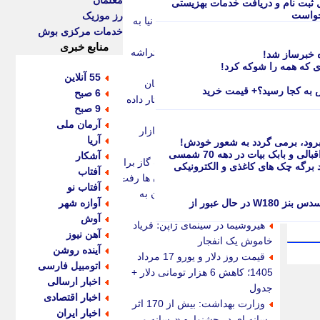
معلمان
 ثبت نام و دریافت خدمات بهزیستی
(عکس)
خواست
رز موزیک
رأی مصادره اموال ساعدی نیا به
خدمات مرکزی بوش
دیوان عالی کشور ارسال شد
منابع خبری
نقشه اپل برای استفاده از تراشه
 که همه را شوکه کرد!
های CXMT شکست خورد
55 آنلاین
واکنش تند زیدآبادی به سخنان
6 صبح
خرازی: صریحاً دستور به کشتار داده
9 صبح
است
آرمان ملی
قیمت طلا، سکه و دلار در بازار
آریا
 برود، برمی گردد به شعور خودش!
امروز به چه عددی رسید؟
و بابک بیات در دهه 70 شمسی
آشکار
بحران گاز جدی شد؛ صنعت گاز برای
اگانه تعیین تکلیف 80 درصد برگه چک های کاغذی و الکترونیکی
آفتاب
حل ناترازی سراغ دانش بنیان ها رفت
آفتاب نو
پیام مدیرعامل بیمه پارسیان به
عکس| سفر به گذشته؛ یک تاکسی مرسدس بنز W180 در حال عبور از
آوازه شهر
مناسبت روز خبرنگار
آوش
هیروشیما در سینمای ژاپن؛ فریاد
آهن نیوز
خاموش یک انفجار
آینده روشن
قیمت روز دلار و یورو 17 مرداد
اتومبیل فارسی
1405؛ کاهش 6 هزار تومانی دلار +
اخبار ارسالی
جدول
اخبار اقتصادی
وزارت بهداشت: بیش از 170 اثر
اخبار ایران
رسانه ای در جشنواره «رسانه و