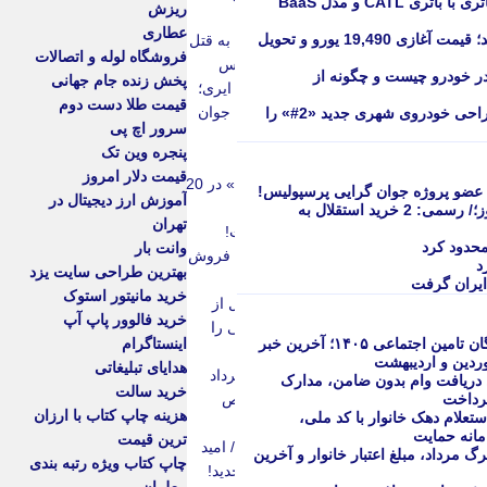
Arcfox Beta T1 نسخه تعویض پذیر باتری با باتری CATL و مدل BaaS
ریزش
بنزین این خودروها
عطاری
جیلی E2 الکتریکی در اروپا ثبت نام شد؛ قیمت آغازی 19,490 یورو و تحویل
حمیدرضا رجب زاده (مداح) به قتل
فروشگاه لوله و اتصالات
رسید ؛ تایید ربایش توسط پلیس
ه خرد شونده (crumple zone) در خودرو چیست و چگونه از
پخش زنده جام جهانی
جزییات عجیب انتقال دانیال ایری؛
قیمت طلا دست دوم
اعلام رقم رضایت نامه مدافع جوان
اسمارت با دیواره نگاره های شهری طراحی خودروی شهری جدید «2#» را
سرور اچ پی
چپ استقلال، پرسپولیسی
پنجره وین تک
است(عکس) | ورزش سه
قیمت دلار امروز
عکس| چهره «نیکی کریمی» در 20
 عضو پروژه جوان گرایی پرسپولیس!
آموزش ارز دیجیتال در
سالگی در سال 1370
خلیفه و گودرزی در جمع شاگردان پیروز؛/ رسمی: 2 خرید استقلال به
تهران
خرید بعدی پرسپولیس بست!
محدود کرد
وانت بار
تصمیم نهایی نساجی درباره فروش
د
بهترین طراحی سایت یزد
دانیال ایری و کسری طاهری
 ایران گرفت
خرید مانیتور استوک
آخرین محک پرسپولیس قبل از
خرید فالوور پاپ آپ
شروع لیگ؛ تارتار ترکیب نهایی را
زمان نهایی پرداخت معوقات بازنشستگان تامین اجتماعی ۱۴۰۵؛ آخرین خبر
اینستاگرام
آزمایش می کند
وردین و اردیبهشت
هدایای تبلیغاتی
فال ابجد فردا یکشنبه 18 مرداد
 دریافت وام بدون ضامن، مدارک
خرید سالت
پرداخت
1405؛ حروف و تعبیر مخصوص
هزینه چاپ کتاب با ارزان
 جدید دهک بندی یارانه ۱۴۰۵ | استعلام دهک خانوار با کد ملی،
متولدین تمام ماه ها
مانه حمایت
ترین قیمت
یادآوری خاطرات تلخ دربی؛/ امید
ن شارژ کالابرگ مرداد، مبلغ اعتبار خانوار و آخرین
چاپ کتاب ویژه رتبه بندی
عالیشاه با دل چرکین در تیم جدید!