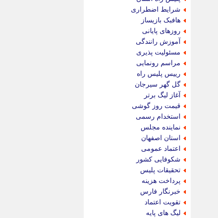
پویه آنلاین
شرایط اضطراری
پیام نفت
هافبک بازیساز
تابناک
روزهای پایانی
تازه نیوز
آموزش رانندگی
تبیان
مسئولیت پذیری
تجارت نیوز
مراسم رونمایی
تحریریه
رییس پلیس راه
ترابر نیوز
گل گهر سیرجان
ترفندباز
آغاز لیگ برتر
تریبون اقتصاد
قیمت روز گوشی
تسنیم نیوز
استخدام رسمی
تک ناک
نماینده مجلس
تکراتو
استان اصفهان
توریسم آنلاین
اعتماد عمومی
تولید نیوز
شکوفایی کشور
تیتر فوری
تحقیقات پلیس
تیکنا
پرداخت هزینه
جاب ویژن
خبرنگار فارس
جار نیوز
تقویت اعتماد
جالبتر
لیگ های پایه