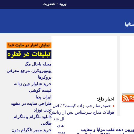
-
ورود
عضویت
تانها
مجله باحال مگ
یوتوبروکرز: مرجع معرفی
بروکرها
خرید شلوار جین زنانه
قیمت گوشی
ایران پدیا
اخبار داغ:
طراحی سایت در مشهد
حمیدرضا رجب زاده کیست؟ / قتل
تخت نوزاد
هولناک مداح سرشناس پس از ربایش/
دانلود تلگرام و تلگرام
فیلم جنایت برای خانواده ارسال شد
طلایی
محدودیت تردد برای خودرو های
ربین دنده عقب مزایا و معایب
خرید ممبر تلگرام بدون
تولید 1385 به قبل | حذف سهمیه