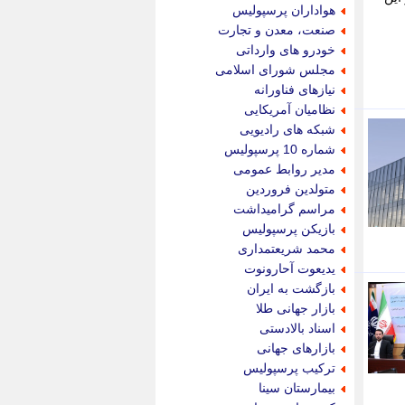
جام جم
هواداران پرسپولیس
جدید پرس
صنعت، معدن و تجارت
جماران
خودرو های وارداتی
جوان ایرانی
مجلس شورای اسلامی
جهان مانا
نیازهای فناورانه
جهان نگر
نظامیان آمریکایی
جهان نیوز
شبکه های رادیویی
چطور
شماره 10 پرسپولیس
چمپیونات
مدیر روابط عمومی
چمدون
متولدین فروردین
چه خبر
مراسم گرامیداشت
حادثه 24
بازیکن پرسپولیس
حرف تو
محمد شریعتمداری
حوادث پلاس
یدیعوت آحارونوت
حوزه نیوز
بازگشت به ایران
خبر آنلاین
بازار جهانی طلا
خبر جنوب
اسناد بالادستی
خبر سیاسی
بازارهای جهانی
خبر گردون
ترکیب پرسپولیس
خبر ورزشی
بیمارستان سینا
خبرجو