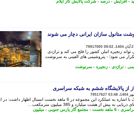
د
-
افزایش
-
درصد
-
شرکت پالایش گاز ایلام
وشت متانول سازان ایرانی دچار می شوند
79917005
تواند زنجیره اتیلن کشور را فلج می کند و تراژدی
ا تکرار می شود؛ - پتروشیمی های الفینی به سرنوشت
می
-
تراژدی
-
زنجیره
-
سرنوشت
79517627
11 18 مهر 1404 رونویس شهاب چهارلنگ با اشاره به عملکرد این مجموعه در 6 ماهه نخست امسال اظهار داشت: د
بیش از هشت میلیارد و 385 میلیون مترمکعب ...
راسری
-
6 ماهه نخست
-
مجتمع گاز پارس جنوبی
-
میلیون