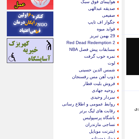
هواپیمای فوق سبک
اینتیتر
صدیقه عبدالهی
ایونا نیوز
صفیعی
بازتاب آنلاین
جگوار اف تایپ
باشگاه خبرنگاران
فواید میوه
باغستان نیوز
29 بهمن تبریز
بامبوک
Red Dead Redemption 2
ببین و بخون
مسابقات پیش فصل NBA
بدینسان
نمره خوب گرفت
بنکر
لوت
بیت ران
شمس الدین حسینی
پارس فوتبال
ذوب آهن مس رفسنجان
پارسینه
فروش بلیت قطار
پارسینه پلاس
روحیه جهادی
پاز آنلاین
سردار وحیدی
پاس گل
روابط عمومی و اطلاع رسانی
پانا
دی
رقابت های لیگ برتر
پرتو نیوز
باشگاه پرسپولیس
پرسون
نساجی مازندران
پنجره نیوز
اینترنت موبایل
پویامگ
دیدار دوستانه