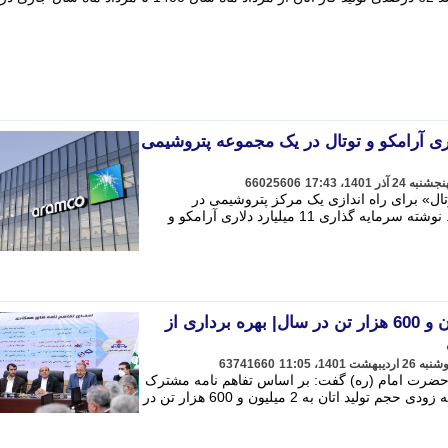
1 میلیارد دلاری آرامکو و توتال در یک مجموعه پتروشیمی
66025606
ال» برای راه اندازی یک مرکز پتروشیمی در
عربستان با هزینه 11 میلیارد دلار خبر داد. نوشته سرمایه گذاری 11 میلیارد دلاری آرامکو و
افزایش تولید اتان به 2 میلیون و 600 هزار تن در سال| بهره برداری از
63741660
ضرت امام (ره) گفت: بر اساس تفاهم نامه مشترک
شرکت ملی نفت و گروه توسعه انرژی به زودی حجم تولید اتان به 2 میلیون و 600 هزار تن در