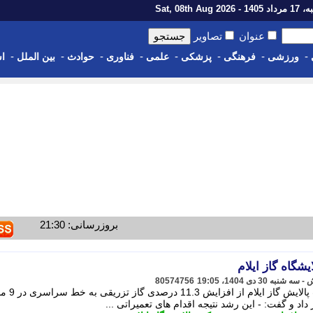
1 - Sat, 08th Aug 2026
عنوان
تصاویر
-
-
-
-
-
-
-
-
ورزشی
فرهنگی
پزشکی
علمی
فناوری
حوادث
بین الملل
اس
بروزرسانی: 21:30
80574756
رییس هماهنگی و نظارت بر تولید شرکت پالایش گاز ایلام از افزای
د و گفت: - این رشد نتیجه اقدام های تعمیراتی ...