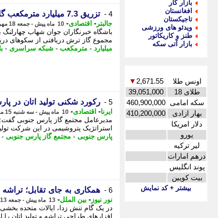
بازار کار
افغانستان
تزریق 7.3 میلیارد مترمکعب گاز از پالایشگاه ششم به شبکه سراسری
4 -
تاجیکستان
-
-
جالبتر
اقتصادی
10 ماه پیش - جمعه 18 مهر 1404، 22:17
ویدئو های ورزشی
طنز و کاریکاتور
مجموع گاز ترش دریافتی از سکوهای دریایی به بی
بازار آتی سکه
میلیارد
-
مترمکعب
-
شبکه سراسری
-
ب
اونس طلا
2,671.55
▼
طلای 18
39,051,000
رکورد شکنی تولید اتان در پا
5 -
سکه امامی
460,900,000
-
-
ایرنا
اقتصادی
10 ماه پیش - سه شنبه 15 مهر 1404، 08:05
بهار ازادی
410,200,000
دلار امریکا
استراتژیک پتروشیمی در این شرکت تولید 
یورو
پارس جنوبی
-
مجتمع گاز پارس جنوبی
-
لیر ترکیه
درهم امارات
پوند انگلیس
بیت کویین
بیشتر + کد نمایش
همکاری به جای تقابل؛ تراشه ه
6 -
-
-
نور نیوز
بین الملل
13 ماه پیش - جمعه 13 تیر 1404، 13:05
در یک گام تنش زدا، ایالات متحده بخشی
افزارهای طراحی تراشه و تولید اتان را 