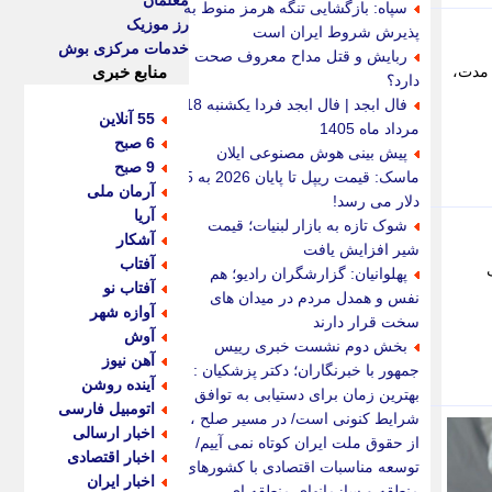
معلمان
سپاه: بازگشایی تنگه هرمز منوط به
رز موزیک
پذیرش شروط ایران است
خدمات مرکزی بوش
ربایش و قتل مداح معروف صحت
ت: در این مدت،
منابع خبری
دارد؟
فال ابجد | فال ابجد فردا یکشنبه 18
55 آنلاین
مرداد ماه 1405
6 صبح
پیش بینی هوش مصنوعی ایلان
9 صبح
ماسک: قیمت ریپل تا پایان 2026 به 5
آرمان ملی
دلار می رسد!
آریا
شوک تازه به بازار لبنیات؛ قیمت
آشکار
شیر افزایش یافت
آفتاب
اک
پهلوانیان: گزارشگران رادیو؛ هم
آفتاب نو
نفس و همدل مردم در میدان های
آوازه شهر
سخت قرار دارند
آوش
بخش دوم نشست خبری رییس
آهن نیوز
جمهور با خبرنگاران؛ دکتر پزشکیان :
آینده روشن
بهترین زمان برای دستیابی به توافق
اتومبیل فارسی
شرایط کنونی است/ در مسیر صلح ،
اخبار ارسالی
از حقوق ملت ایران کوتاه نمی آییم/
اخبار اقتصادی
توسعه مناسبات اقتصادی با کشورهای
اخبار ایران
منطقه و سازمانهای منطقه ای ،