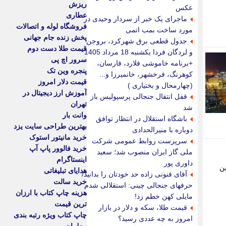
ریزش
عکس
عطاری
ماجرای یک خبر از سردار وحیدی در
فروشگاه لوله و اتصالات
مورد ساخت بمب اتمی
پخش زنده جام جهانی
جدول قطعی برق شهرکرد، بروجن
قیمت طلا دست دوم
و لردگان فردا یکشنبه 18 مرداد 1405
سرور اچ پی
+برنامه خاموشی فلارد، فارسان،
پنجره وین تک
کوهرنگ، فرخشهر، خانمیرزا و...
قیمت دلار امروز
(چهارمحال و بختیاری )
آموزش ارز دیجیتال در
قفل انتقال جنجالی پرسپولیس باز
تهران
شد
وانت بار
باشگاه استقلال در انتظار توافق
بهترین طراحی سایت یزد
دوباره با منیرالحدادی
خرید مانیتور استوک
سرپرست روابط عمومی شرکت
خرید فالوور پاپ آپ
ملی گاز ایران منصوب شد؛ سعید
اینستاگرام
داوری پور
ر این
هدایای تبلیغاتی
آقای فنونی زاده حد خودتان را بدانید/
خرید سالت
حرفهای جنجالی چینی: استقلالی شدم
هزینه چاپ کتاب با ارزان
مایلی کهن خطم زد!
ترین قیمت
قیمت طلا، سکه و دلار در بازار
چاپ کتاب ویژه رتبه بندی
امروز به چه عددی رسید؟