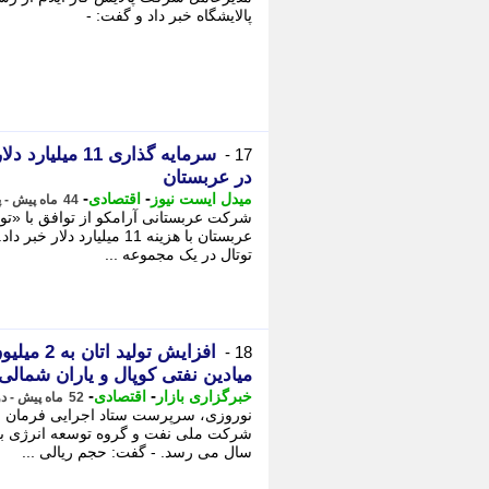
پالایشگاه خبر داد و گفت: -
سرمایه گذاری 1
17 -
در عربستان
-
-
میدل ایست نیوز
اقتصادی
44 ماه پیش - پنجشنبه 24 آذر 1401، 17:43
شرکت عربستانی آرامکو از توافق با «توت
توتال در یک مجموعه ...
18 -
میادین نفتی کوپال و یاران شمالی
-
-
خبرگزاری بازار
اقتصادی
52 ماه پیش - دوشنبه 26 اردیبهشت 1401، 11:05
نوروزی، سرپرست ستاد اجرایی فرمان ح
سال می رسد. - گفت: حجم ریالی ...