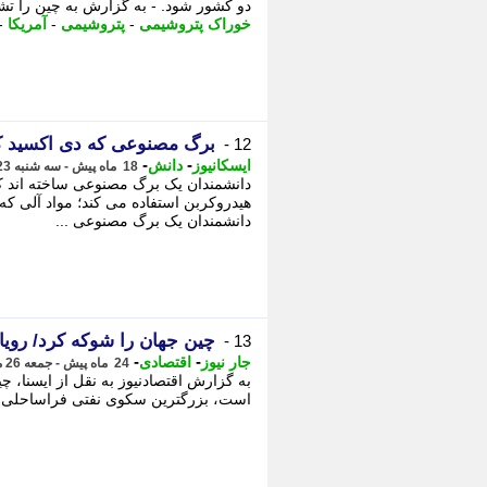
دو کشور شود. - به گزارش به چین را ت
خوراک پتروشیمی
-
پتروشیمی
-
آمریکا
-
برگ مصنوعی که دی اکسید ک
12 -
-
-
ایسکانیوز
دانش
18 ماه پیش - سه شنبه 23 بهمن 1403، 14:17
دانشمندان یک برگ مصنوعی ساخته اند که
هیدروکربن استفاده می کند؛ مواد آلی ک
دانشمندان یک برگ مصنوعی ...
چین جهان را شوکه کرد/ رویا
13 -
-
-
جار نیوز
اقتصادی
24 ماه پیش - جمعه 26 مرداد 1403، 17:17
به گزارش اقتصادنیوز به نقل از ایسنا، 
است، بزرگترین سکوی نفتی فراساحلی جه