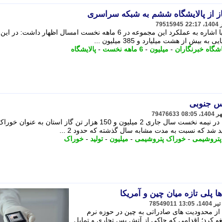
79515945
باشگاه خبرنگاران جوان شهاب چهارلنگ با اشاره به عملکرد این مجموعه در 6 ماهه نخست امسال اظهار داش
ش از هشت میلیارد و 385 میلیون ...
اشگاه خبرنگاران
-
میلیون
-
6 ماهه نخست
-
پالایشگاه
رس جنوبی
79476633
مدیرعامل مجتمع گاز پارس جنوبی گفت: در نیمه نخست سال جاری 2 میلیون و 150 هزار تن گاز استان به عنوان خور
شد که نسبت به مدت مشابه سال گذشته که حدود 2 ...
پتروشیمی
-
خوراک پتروشیمی
-
میلیون
-
تولید
-
خوراک
ا پلی تازه میان چین و آمریکا
78549011
 از محدودیت های صادراتی به چین در حوزه نرم
لغو کرد؛ اقدامی که حاکی از آتش بس تجاری و تمایل