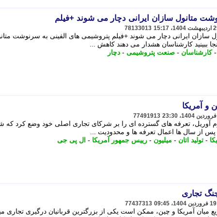
وشت متانول سازان ایرانی دچار می شوند +فیلم
78133013
ل سازان ایرانی دچار می شوند +فیلم پتروشیمی های الفینی به سرنوشت متان
جا ببینید کارشناسان هشدار می دهند کاهش ...
کارشناسان
-
صنعت پتروشیمی
-
دچار
 و آمریکا
77491913
وم آوریل، تعرفه های گسترده ای را بر شرکای تجاری اصلی خود وضع کرد که ش
کا
-
تولید اتان
-
میلیون
-
رییس جمهور آمریکا
-
ال پی جی
نگ تجاری
77437313
میان آمریکا و چین، ممکن است یکی از بزرگترین قربانیان درگیری تجاری میا