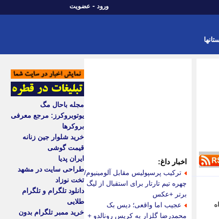
-
ورود
عضویت
تانها
مجله باحال مگ
یوتوبروکرز: مرجع معرفی
بروکرها
خرید شلوار جین زنانه
قیمت گوشی
ایران پدیا
اخبار داغ:
طراحی سایت در مشهد
ترکیب پرسپولیس مقابل آلومینیوم/
تخت نوزاد
چهره تیم تارتار برای استقبال از لیگ
دانلود تلگرام و تلگرام
برتر +عکس
طلایی
ش 11.3 درصدی گاز تزریقی به خط سراسری در 9 ماه
عجیب اما واقعی؛ دیس بک
خرید ممبر تلگرام بدون
محمدرضا گلزار به کریس رونالدو +