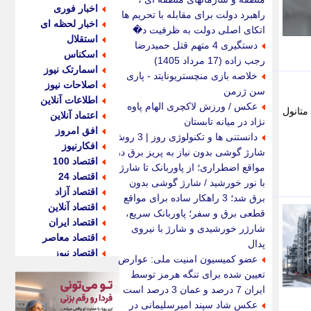
اخبار فوری
راهبرد دولت برای مقابله با تحریم ها /
اخبار لحظه ای
اتکای اصلی دولت به ظرفیت د�
استقلال
دستگیری 4 متهم قتل حمیدرضا
اسکناس
رجب زاده (17 مرداد 1405)
اسمارتک نیوز
خلاصه بازی منچستریونایتد - پاری
اصلاحات نیوز
سن ژرمن
اطلاعات آنلاین
عکس / ورزش لاکچری الهام پاوه
متانول
اعتماد آنلاین
نژاد در میانه تابستان
افق امروز
دانستنی ها و تکنولوژی روز | 3 روش
افکارنیوز
شارژ گوشی بدون نیاز به پریز برق در
اقتصاد 100
مواقع اضطراری؛ از پاوربانک تا شارژ
اقتصاد 24
با نور خورشید / شارژ گوشی بدون
اقتصاد آزاد
برق شد؛ 3 راهکار ساده برای مواقع
اقتصاد آنلاین
قطعی برق و سفر؛ پاوربانک سریع،
اقتصاد ایران
شارژر خورشیدی و شارژ با نیروی
اقتصاد معاصر
پدال
اقتصاد نیوز
عضو کمیسیون امنیت ملی: عوارض
اکو ایران
تعیین شده برای تنگه هرمز توسط
اکوفارس
ایران 7 درصد و عمان 3 درصد است
اکونگار
عکس شاد سپند امیرسلیمانی در