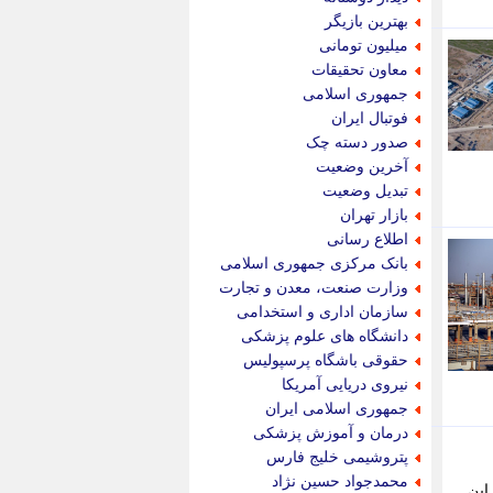
پویه آنلاین
بهترین بازیگر
پیام نفت
میلیون تومانی
تابناک
معاون تحقیقات
تازه نیوز
جمهوری اسلامی
تبیان
فوتبال ایران
تجارت نیوز
صدور دسته چک
تحریریه
آخرین وضعیت
ترابر نیوز
تبدیل وضعیت
ترفندباز
بازار تهران
تریبون اقتصاد
اطلاع رسانی
تسنیم نیوز
بانک مرکزی جمهوری اسلامی
تک ناک
وزارت صنعت، معدن و تجارت
تکراتو
سازمان اداری و استخدامی
توریسم آنلاین
دانشگاه های علوم پزشکی
تولید نیوز
حقوقی باشگاه پرسپولیس
تیتر فوری
نیروی دریایی آمریکا
تیکنا
جمهوری اسلامی ایران
جاب ویژن
درمان و آموزش پزشکی
جار نیوز
پتروشیمی خلیج فارس
جالبتر
محمدجواد حسین نژاد
ال جاری در این