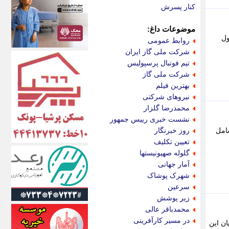
اکونیوز
کنار پسرش
الف
انتشار آنلاین
موضوعات داغ:
اندیشه قرن
ول
روابط عمومی
اندیشه معاصر
شرکت ملی گاز ایران
اندیشه ها
تیم فوتبال پرسپولیس
انرژی پرس
شرکت ملی گاز
ای استخدام
بهترین فیلم
ایتنا
نیروهای شرکتی
ایراف
محمدرضا گلزار
ایران آرت
نشست خبری رییس جمهور
ایران آنلاین
امل
روز خبرنگار
ایران زندگی
تعیین تکلیف
ایران فوری
گلوله صهیونیستها
ایرانی روز
آمار جهانی
ایرانیتال
شهرک پوشاک
ایرنا
سرعین
ایسکانیوز
زیر پوشش
ایسنا
محمدباقر عالی
ایکنا
در مسیر کارآفرینی
ن این
ایلنا