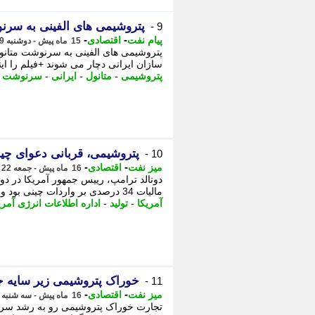
پتروشیمی های الفینی به سرن
9 -
-
-
پیام نفت
اقتصادی
15 ماه پیش - دوشنبه 29 اردیبهشت 1404، 15:17
پتروشیمی های الفینی به سرنوشت متانو
سازان ایرانی دچار می شوند +فیلم را این
پتروشیمی
-
متانول
-
ایرانی
-
سرنوشت
-
پتروشیمی، قربانی دعوای چین
10 -
-
-
میز نفت
اقتصادی
16 ماه پیش - جمعه 22 فروردین 1404، 23:30
دونالد ترامپ، رییس جمهور آمریکا در د
مالیات 34 درصدی بر واردات چینی بود و پس از سال ها اعمال تعرفه ها و محدودیت ...
آمریکا
-
تولید
-
اداره اطلاعات انرژی آمری
خوراک پتروشیمی زیر سایه ج
11 -
-
-
میز نفت
اقتصادی
16 ماه پیش - سه شنبه 19 فروردین 1404، 09:45
تجارت خوراک پتروشیمی رو به رشد سریع 