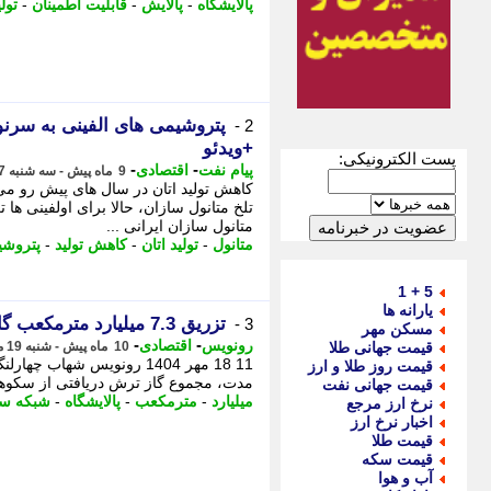
پالایشگاه
-
پالایش
-
قابلیت اطمینان
-
تولی
پتروشیمی های الفینی به سرن
2 -
+ویدئو
پست الکترونیکی:
-
-
پیام نفت
اقتصادی
9 ماه پیش - سه شنبه 27 آبان 1404، 09:02
کاهش تولید اتان در سال های پیش رو می 
تلخ متانول سازان، حالا برای اولفینی ه
متانول سازان ایرانی ...
متانول
-
تولید اتان
-
کاهش تولید
-
پتروشی
5 + 1
یارانه ها
تزریق 7.3 میلیارد مترمکعب گاز از پالایشگاه ششم به شبکه سراسری
3 -
مسکن مهر
-
-
رونویس
اقتصادی
قیمت جهانی طلا
10 ماه پیش - شنبه 19 مهر 1404، 03:48
قیمت روز طلا و ارز
مدت، مجموع گاز ترش دریافتی از سکوهای دریایی به 
قیمت جهانی نفت
میلیارد
-
مترمکعب
-
پالایشگاه
-
شبکه س
نرخ ارز مرجع
اخبار نرخ ارز
قیمت طلا
قیمت سکه
آب و هوا