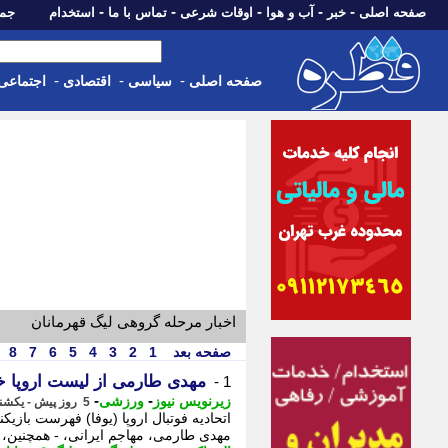
-
-
-
-
-
صفحه اصلی
خبر
آب و هوا
اوقات شرعی
تماس با ما
استخدام
جمعه، 16 مرداد 05
-
-
-
صفحه اصلی
سیاسی
اقتصادی
اجتماعی
اخبار مرحله گروهی لیگ قهرمانان
صفحه بعد
1
2
3
4
5
6
7
8
مهدی طارمی از لیست اروپا خ
1 -
-
-
زیرنویس نیوز
ورزشی
5 روز پیش - یکشنبه 11 مرداد 1405، 04:18
اتحادیه فوتبال اروپا (یوفا) فهرست بازیک
مهدی طارمی، مهاجم ایرانی، - همچنین، 