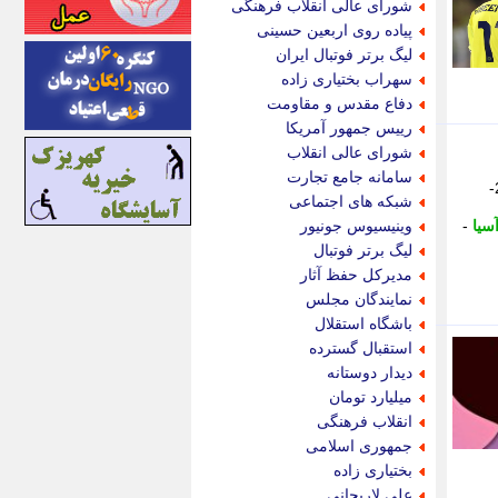
شورای عالی انقلاب فرهنگی
اینتیتر
پیاده روی اربعین حسینی
ایونا نیوز
لیگ برتر فوتبال ایران
بازتاب آنلاین
سهراب بختیاری زاده
باشگاه خبرنگاران
دفاع مقدس و مقاومت
باغستان نیوز
رییس جمهور آمریکا
بامبوک
شورای عالی انقلاب
ببین و بخون
سامانه جامع تجارت
کنفدراسیون فوتبال آسیا (AFC) به طور رسمی برنامه مسابقات مرحله گروهی لیگ قهرمانان بانوان آسیا در فصل 2027-
بدینسان
شبکه های اجتماعی
بنکر
سیا
-
وینیسیوس جونیور
بیت ران
لیگ برتر فوتبال
پارس فوتبال
مدیرکل حفظ آثار
پارسینه
نمایندگان مجلس
پارسینه پلاس
باشگاه استقلال
پاز آنلاین
استقبال گسترده
پاس گل
دیدار دوستانه
پانا
میلیارد تومان
پرتو نیوز
انقلاب فرهنگی
پرسون
جمهوری اسلامی
پنجره نیوز
بختیاری زاده
پویامگ
علی لاریجانی