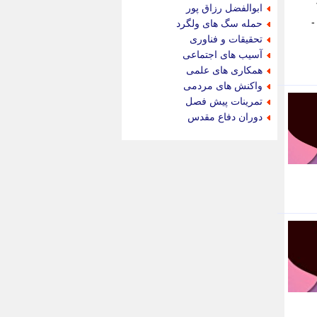
جام جم
ابوالفضل رزاق پور
جدید پرس
حمله سگ های ولگرد
جماران
تحقیقات و فناوری
جوان ایرانی
آسیب های اجتماعی
جهان مانا
همکاری های علمی
جهان نگر
واکنش های مردمی
جهان نیوز
تمرینات پیش فصل
چطور
دوران دفاع مقدس
چمپیونات
چمدون
چه خبر
حادثه 24
حرف تو
حوادث پلاس
حوزه نیوز
خبر آنلاین
خبر جنوب
خبر سیاسی
خبر گردون
خبر ورزشی
خبرجو