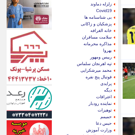
اکونیوز
زلزله دماوند
الف
Covid19
انتشار آنلاین
بی شناسنامه ها
اندیشه قرن
پزشکیان و زاکانی
اندیشه معاصر
خانه الغرافه
اندیشه ها
سلامت مسافران
انرژی پرس
مذاکره محرمانه
ای استخدام
بهروا
ایتنا
رییس ومهور
ایراف
تپه اهرنجان سلماس
ایران آرت
محمد میرشکرایی
ایران آنلاین
فوتبال پنج نفره
ایران زندگی
پرایدی
ایران فوری
دیگه
ایرانی روز
اعترافات
ایرانیتال
نماینده رودبار
ایرنا
توهیزات
ایسکانیوز
حمیمم
ایسنا
حبس دعا
ایکنا
وزارت آموزش
ایلنا