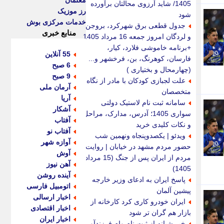
معلمان
1405/ شاید آرزوی محالتان برآورده
رز موزیک
شود
خدمات مرکزی بوش
جدول قطعی برق شهرکرد، بروجن
منابع خبری
و لردگان امروز جمعه 16 مرداد 1405
+برنامه خاموشی فلارد، کیار،
55 آنلاین
فارسان، کوهرنگ، بن، فرخشهر و...
6 صبح
(چهارمحال و بختیاری )
9 صبح
علت لجبازی کودکان با مادر از نگاه
آرمان ملی
متخصصان
آریا
سامانه ثبت نام لاستیک دولتی
آشکار
سواری 1405؛ آدرس، مدارک، مراحل
آفتاب
و نکات کلیدی خرید
آفتاب نو
ویدئو | یکصدوپنجاه ونهمین شب
آوازه شهر
حضور مردم مشهد در خیابان | روایت
آوش
مردم از ایران پس از جنگ (15 مرداد
آهن نیوز
1405)
آینده روشن
پاسخ ایران به ادعای وزیر خارجه
اتومبیل فارسی
پیشین آلمان
اخبار ارسالی
ایران خودرو کاری کرد کارخانه از
اخبار اقتصادی
بازار هم گران تر شود
اخبار ایران
خبر شبانه از ثبت نام وام فرزندآوری