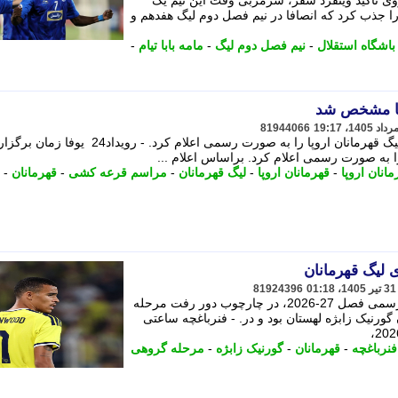
گاه استقلال در زمستان سال 1396 روی تاکید وینفرد شفر، سرمربی وقت این تیم یک
 را جذب کرد که انصافا در نیم فصل دوم لیگ هفدهم و
باشگاه استقلال
-
نیم فصل دوم لیگ
-
مامه بابا تیام
-
پا مشخص شد
81944066
یوفا زمان برگزاری مراسم قرعه کشی لیگ قهرمانان اروپا را به صورت رسمی اعلام کرد. - رویداد24 یوفا ز
 به صورت رسمی اعلام کرد. براساس اعلام ...
انان اروپا
-
قهرمانان اروپا
-
لیگ قهرمانان
-
مراسم قرعه کشی
-
قهرمانان
-
 لیگ قهرمانان
81924396
فنرباغچه ساعتی پیش در نخستین دیدار رسمی فصل 27-2026، در چارچوب دور رفت مرحله
 گورنیک زابژه لهستان بود و در. - فنرباغچه ساعتی
فنرباغچه
-
قهرمانان
-
گورنیک زابژه
-
مرحله گروهی