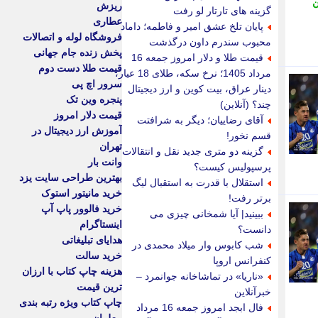
ن
ریزش
گزینه های تارتار لو رفت
عطاری
پایان تلخ عشق امیر و فاطمه؛ داماد
فروشگاه لوله و اتصالات
محبوب سندرم داون درگذشت
پخش زنده جام جهانی
قیمت طلا و دلار امروز جمعه 16
قیمت طلا دست دوم
مرداد 1405؛ نرخ سکه، طلای 18 عیار،
سرور اچ پی
دینار عراق، بیت کوین و ارز دیجیتال
پنجره وین تک
چند؟ (آنلاین)
قیمت دلار امروز
آقای رضاییان؛ دیگر به شرافتت
آموزش ارز دیجیتال در
قسم نخور!
تهران
گزینه دو متری جدید نقل و انتقالات
وانت بار
پرسپولیس کیست؟
بهترین طراحی سایت یزد
استقلال با قدرت به استقبال لیگ
خرید مانیتور استوک
برتر رفت!
خرید فالوور پاپ آپ
ببینید| آیا شمخانی چیزی می
اینستاگرام
دانست؟
هدایای تبلیغاتی
شب کابوس وار میلاد محمدی در
خرید سالت
کنفرانس اروپا
هزینه چاپ کتاب با ارزان
«ناریا» در تماشاخانه جوانمرد –
ترین قیمت
خبرآنلاین
چاپ کتاب ویژه رتبه بندی
فال ابجد امروز جمعه 16 مرداد