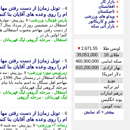
بازار کار
افغانستان
تونل زمان| از دست رفتن مها
4 -
تاجیکستان
ام را روی وعده های آقایان بنا کنم
ویدئو های ورزشی
-
-
پارس فوتبال
ورزشی
9 روز پیش - چهارشنبه 7 مرداد 1405، 00:02
طنز و کاریکاتور
بازار آتی سکه
از دست رفتن مهاجم محبوب استقلالی ها؛ 
کنم! اولین بار در ...
استقلال
-
مرحله گروهی لیگ قهرمانان
-
اونس طلا
2,671.55
▼
طلای 18
39,051,000
تونل زمان| از دست رفتن مها
5 -
سکه امامی
460,900,000
ام را روی وعده های آقایان بنا کنم
بهار ازادی
410,200,000
-
-
زیرنویس نیوز
ورزشی
9 روز پیش - سه شنبه 6 مرداد 1405، 23:57
دلار امریکا
باش
یورو
مهاجم اهل سنگال به اسم مامه بابا تیام
لیر ترکیه
مرحله گروهی لیگ قهرمانان ...
استقلال
-
مرحله گروهی لیگ قهرمانان
-
درهم امارات
لیگ قهرمانان
-
مرحله گروهی
پوند انگلیس
بیت کویین
بیشتر + کد نمایش
تونل زمان| از دست رفتن مها
6 -
ام را روی وعده های آقایان بنا کنم
-
-
رسانه 7
ورزشی
9 روز پیش - سه شنبه 6 مرداد 1405، 23:55