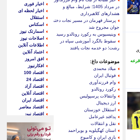
اخبار فوری
در مرداد 1405؛ شرایط، مبالغ و
اخبار لحظه ای
هشدارهای کلاهبرداری
استقلال
پرستار قهرمان در مسیر نجات دختر
اسکناس
جوان مجروح شد
اسمارتک نیوز
وینیسیوس به رکورد رونالدو رسید
اصلاحات نیوز
سقوط بالگرد آموزشی سپاه در
اطلاعات آنلاین
رشت؛ دو خدمه نجات یافتند
مان برگزاری
اعتماد آنلاین
افق امروز
قرعه
موضوعات داغ:
افکارنیوز
میلاد محمدی
اقتصاد 100
فوتبال ایران
اقتصاد 24
وام فرزندآوری
اقتصاد آزاد
رکورد رونالدو
اقتصاد آنلاین
وانتقالات پرسپولیس
اقتصاد ایران
ارز دیجیتال
اقتصاد معاصر
استقلال خوزستان
اقتصاد نیوز
پدافند غیرعامل
اکو ایران
نقل و انتقالات
اکوفارس
استان کهگیلویه و بویراحمد
اکونگار
بازی ایران و کامبوج