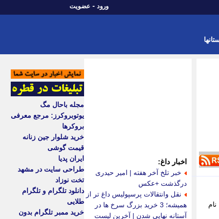
-
ورود
عضویت
تانها
مجله باحال مگ
یوتوبروکرز: مرجع معرفی
بروکرها
خرید شلوار جین زنانه
قیمت گوشی
ایران پدیا
اخبار داغ:
طراحی سایت در مشهد
خبر تلخ آخر هفته | امیر حیدری
تخت نوزاد
درگذشت +عکس
دانلود تلگرام و تلگرام
نقل وانتقالات پرسپولیس داغ تر از
طلایی
نام
همیشه؛ 3 خرید بزرگ سرخ ها در
خرید ممبر تلگرام بدون
آستانه نهایی شدن | آخرین لیست