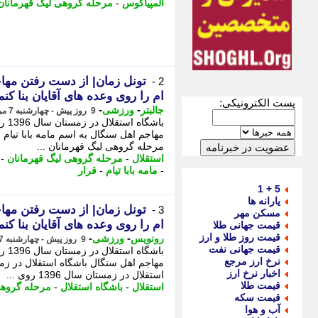
المپیاکوس
-
مرحله گروهی لیگ قهرمانان
تونل زمان| از دست رفتن مها
2 -
ام را روی وعده های آقایان بنا کنم
پست الکترونیکی:
-
-
جالبتر
ورزشی
9 روز پیش - چهارشنبه 7 مرداد 1405، 02:17
باش
مهاجم اهل سنگال به اسم مامه بابا تیام
مرحله گروهی لیگ قهرمانان ...
استقلال
-
مرحله گروهی لیگ قهرمانان
-
-
مامه بابا تیام
-
قرار
5 + 1
یارانه ها
تونل زمان| از دست رفتن مها
3 -
مسکن مهر
ام را روی وعده های آقایان بنا کنم
قیمت جهانی طلا
قیمت روز طلا و ارز
-
-
رونویس
ورزشی
9 روز پیش - چهارشنبه 7 مرداد 1405، 00:23
قیمت جهانی نفت
باش
نرخ ارز مرجع
اخبار نرخ ارز
استقلال در زمستان سال 1396 روی ...
قیمت طلا
استقلال
-
باشگاه استقلال
-
مرحله گروهی
قیمت سکه
آب و هوا