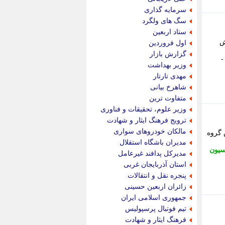
پویه آنلاین
سرمایه گذاری
پیام نفت
سگ های ولگرد
تابناک
ستاد اربعین
تازه نیوز
ه گزارش
اول فروردین
تبیان
گزارش بازار
تجارت نیوز
وزیر بهداشت
تحریریه
مهدی تارتار
ترابر نیوز
شاهرخ بیانی
ترفندباز
متفاوت ترین
تریبون اقتصاد
وزیر علوم، تحقیقات و فناوری
تسنیم نیوز
ترویج فرهنگ ایثار و شهادت
تک ناک
مالکان خودروهای سواری
م کرد. - به گزارش گروه
تکراتو
مدیران باشگاه استقلال
توریسم آنلاین
سیون
مدیرکل پدافند غیرعامل
تولید نیوز
استان آذربایجان غربی
تیتر فوری
پنجره نقل و انتقالات
تیکنا
زائران اربعین حسینی
جاب ویژن
جمهوری اسلامی ایران
جار نیوز
تیم فوتبال پرسپولیس
جالبتر
فرهنگ ایثار و شهادت