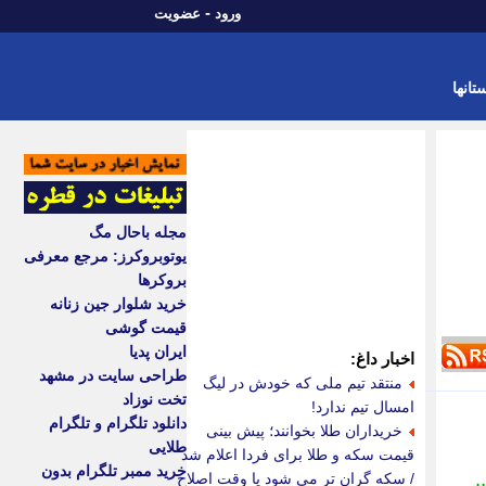
-
ورود
عضویت
تانها
مجله باحال مگ
یوتوبروکرز: مرجع معرفی
بروکرها
خرید شلوار جین زنانه
قیمت گوشی
ایران پدیا
اخبار داغ:
طراحی سایت در مشهد
منتقد تیم ملی که خودش در لیگ
تخت نوزاد
امسال تیم ندارد!
دانلود تلگرام و تلگرام
خریداران طلا بخوانند؛ پیش بینی
طلایی
قیمت سکه و طلا برای فردا اعلام شد
خرید ممبر تلگرام بدون
/ سکه گران تر می شود یا وقت اصلاح