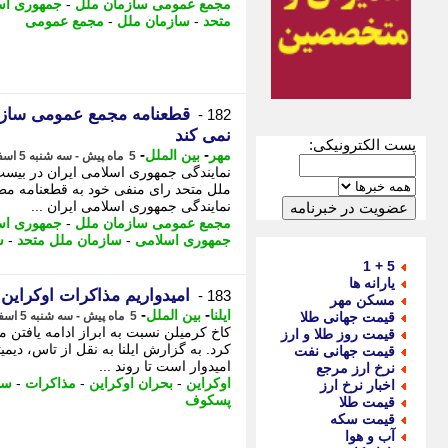
مجمع عمومی سازمان ملل
-
جمهوری اسل
متحد
-
سازمان ملل
-
مجمع عمومی
قطعنامه مجمع عمومی سازما
182 -
نمی کند
پست الکترونیکی:
-
-
مهر
بین الملل
5 ماه پیش - سه شنبه 5 اسفند 1404، 23:30
نمایندگی جمهوری اسلامی ایران در ب
ملل متحد رای منفی خود به قطعنامه مطر
نمایندگی جمهوری اسلامی ایران ...
مجمع عمومی سازمان ملل
-
جمهوری اسل
جمهوری اسلامی
-
سازمان ملل متحد
-
س
5 + 1
یارانه ها
امیدواریم مذاکرات اوکراین ا
183 -
مسکن مهر
-
-
ایلنا
بین الملل
قیمت جهانی طلا
5 ماه پیش - سه شنبه 5 اسفند 1404، 14:37
کاخ کرمیلن نسبت به ابراز ادامه یافتن 
قیمت روز طلا و ارز
کرد. به گزارش ایلنا به نقل از تاس، د
قیمت جهانی نفت
امیدوار است تا روند ...
نرخ ارز مرجع
اوکراین
-
بحران اوکراین
-
مذاکرات
-
سخ
اخبار نرخ ارز
پسکوف
قیمت طلا
قیمت سکه
آب و هوا