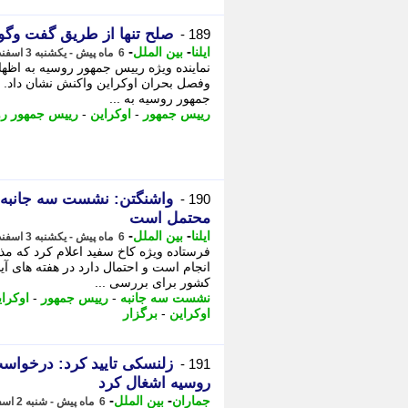
صلح تنها از طریق گفت وگ
189 -
-
-
ایلنا
بین الملل
6 ماه پیش - یکشنبه 3 اسفند 1404، 12:32
نماینده ویژه رییس جمهور روسیه به اظه
وفصل بحران اوکراین واکنش نشان داد. به 
جمهور روسیه به ...
رییس جمهور
-
اوکراین
-
رییس جمهور ر
واشنگتن: نشست سه جانبه تر
190 -
محتمل است
-
-
ایلنا
بین الملل
6 ماه پیش - یکشنبه 3 اسفند 1404، 08:42
فرستاده ویژه کاخ سفید اعلام کرد که مذ
انجام است و احتمال دارد در هفته های 
کشور برای بررسی ...
نشست سه جانبه
-
رییس جمهور
-
اوکرا
اوکراین
-
برگزار
زلنسکی تایید کرد: درخواست
191 -
روسیه اشغال کرد
-
-
جماران
بین الملل
6 ماه پیش - شنبه 2 اسفند 1404، 11:15