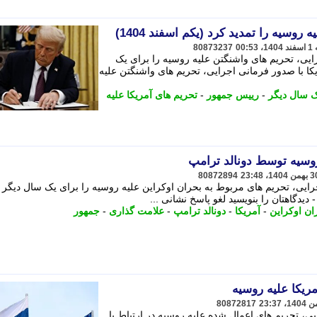
روسیه را تمدید کرد (یکم اسفند 1404)
80873237
ایی، تحریم های واشنگتن علیه روسیه را برای یک
کا با صدور فرمانی اجرایی، تحریم های واشنگتن علیه
 سال دیگر
-
رییس جمهور
-
تحریم های آمریکا علیه
وسیه توسط دونالد ترامپ
80872894
رایی، تحریم های مربوط به بحران اوکراین علیه روسیه را برای یک سال دیگر
دیدگاهتان را بنویسید لغو پاسخ نشانی ...
ان اوکراین
-
آمریکا
-
دونالد ترامپ
-
علامت گذاری
-
جمهور
ریکا علیه روسیه
80872817
، تحریم های اعمال شده علیه روسیه در ارتباط با