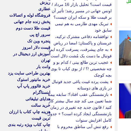
لل
ریزش
قیمت است؟ تحلیل بازار 16 مرداد /
عطاری
اونس جهانی در مسیر رشد؛ تأثیر آن
فروشگاه لوله و اتصالات
بر قیمت طلا و سکه ایران چیست؟
پخش زنده جام جهانی
تبریک مهدی طارمی به هم تیمی
قیمت طلا دست دوم
سابق خود
سرور اچ پی
توافقنامه دفاعی مشترک ترکیه،
پنجره وین تک
عربستان و پاکستان؛ امضا در ریاض
قیمت دلار امروز
به جای پیشرفت، پسرفت کرده ایم/
آموزش ارز دیجیتال در
فوتبال ما دست یک مُشت دلال است
تهران
عجیب ترین طالع بینی / کدام بو و
وانت بار
چه شخصیتی !؟ / از بوی کباب تا بوی
بهترین طراحی سایت یزد
بچه کوچک
خرید مانیتور استوک
پشت پرده غیبت یاغی جدید فوتبال
خرید فالوور پاپ آپ
در بازی های دوستانه
اینستاگرام
بازنشستگی عقب افتاد؟؛ سابقه بیمه
هدایای تبلیغاتی
شما تعیین می کند چند سال بیشتر کار
خرید سالت
کنید / قانون جدید چه تغییری در زمان
هزینه چاپ کتاب با ارزان
بازنشستگی ایجاد کرده است؟ + جدول
ترین قیمت
کامل افزایش سنوات
چاپ کتاب ویژه رتبه بندی
رفع تنش آبی مناطق محروم با