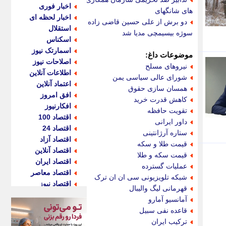
اخبار فوری
های شانگهای
اخبار لحظه ای
دو برش از علی حسین قاضی زاده
استقلال
سوژه بیسیمچی مدیا شد
اسکناس
اسمارتک نیوز
موضوعات داغ:
اصلاحات نیوز
نیروهای مسلح
اطلاعات آنلاین
شورای عالی سیاسی یمن
اعتماد آنلاین
همسان سازی حقوق
افق امروز
کاهش قدرت خرید
افکارنیوز
تقویت حافظه
اقتصاد 100
داور ایرانی
اقتصاد 24
ستاره آرژانتینی
اقتصاد آزاد
قیمت طلا و سکه
اقتصاد آنلاین
قیمت سکه و طلا
اقتصاد ایران
عملیات گسترده
اقتصاد معاصر
شبکه تلویزیونی سی ان ان ترک
اقتصاد نیوز
قهرمانی لیگ والیبال
اکو ایران
آمانسیو آمارو
اکوفارس
قاعده نفی سبیل
اکونگار
ترکیب ایران