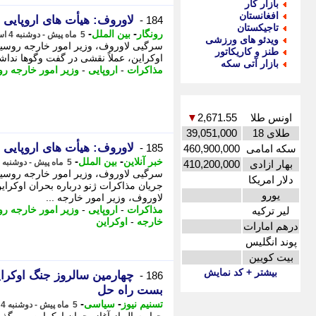
بازار کار
افغانستان
لاوروف: هیأت های اروپایی 
184 -
تاجیکستان
-
-
رونگار
بین الملل
5 ماه پیش - دوشنبه 4 اسفند 1404، 10:42
ویدئو های ورزشی
سرگیی لاوروف، وزیر امور خارجه روسیه 
طنز و کاریکاتور
اوکراین، عملاً نقشی در گفت وگوها نداشت
بازار آتی سکه
مذاکرات
-
اروپایی
-
وزیر امور خارجه ر
اونس طلا
2,671.55
▼
طلای 18
39,051,000
لاوروف: هیأت های اروپایی 
185 -
سکه امامی
460,900,000
-
-
خبر آنلاین
بین الملل
5 ماه پیش - دوشنبه 4 اسفند 1404، 10:05
بهار ازادی
410,200,000
سرگیی لاوروف، وزیر امور خارجه روسیه
دلار امریکا
جریان مذاکرات ژنو درباره بحران اوکرای
یورو
لاوروف، وزیر امور خارجه ...
مذاکرات
-
اروپایی
-
وزیر امور خارجه ر
لیر ترکیه
خارجه
-
اوکراین
درهم امارات
پوند انگلیس
بیت کویین
بیشتر + کد نمایش
چهارمین سالروز جنگ اوکرا
186 -
بست راه حل
-
-
تسنیم نیوز
سیاسی
5 ماه پیش - دوشنبه 4 اسفند 1404، 09:10