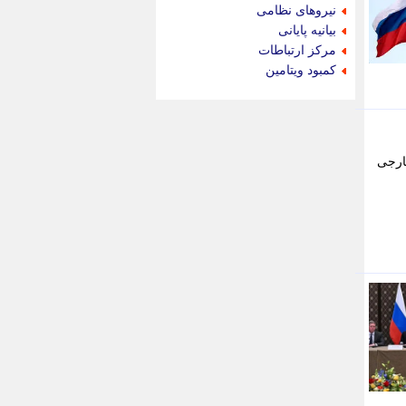
جام جم
نیروهای نظامی
جدید پرس
بیانیه پایانی
جماران
مرکز ارتباطات
جوان ایرانی
کمبود ویتامین
جهان مانا
جهان نگر
جهان نیوز
چطور
ارجی
چمپیونات
چمدون
چه خبر
حادثه 24
حرف تو
حوادث پلاس
حوزه نیوز
خبر آنلاین
خبر جنوب
خبر سیاسی
خبر گردون
خبر ورزشی
خبرجو