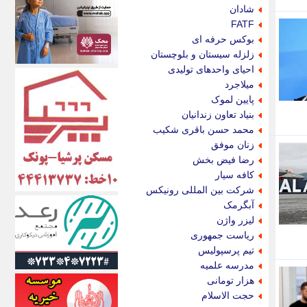
اکونیوز
شادان
الف
FATF
انتشار آنلاین
بوکس حرفه ای
اندیشه قرن
زلزله سیستان و بلوچستان
اندیشه معاصر
احیای واحدهای تولیدی
اندیشه ها
میلاجرد
انرژی پرس
پایین لموک
ای استخدام
بنیاد تعاون زندانیان
ایتنا
محمد حسن باقری شکیب
ایراف
زنان موفق
ایران آرت
رضا فیض بخش
ایران آنلاین
کافه سیار
ایران زندگی
شرکت بین المللی رونیکس
ایران فوری
آبگرمک
ایرانی روز
لیزر واژن
ایرانیتال
ریاست جمهوری
ایرنا
تیم پرسپولیس
ایسکانیوز
مدرسه علمیه
ایسنا
هزار تومانی
ایکنا
حجت الاسلام
ایلنا