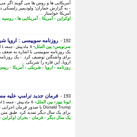
آمریکایی ها و روس ها می گویند اگر می خ
- به گزارش جماران؛ ولودیمیر زلنسکی در
آمریکا خواستار ...
اوکراین
-
آمریکا
-
آمریکایی ها
-
روسیه
-
روزنامه سوییسی : اروپا شری
192 -
-
-
سرنویس
بین الملل
6 ماه پیش - جمعه 1 اسفند 1404، 20:48
یک روزنامه سوییسی با اشاره به ضعف ها
برای واشنگتن توصیف کرد. - یک روزنام
اروپا، این قاره را شریکی ...
روزنامه
-
اروپا
-
شریکی
-
آمریکا
-
رییس 
فرمان جدید ترامپ علیه مس
193 -
-
-
ایونا نیوز
بین الملل
6 ماه پیش - جمعه 1 اسفند 1404، 18:41
Donald Trump با صدور فرمان
برای یک سال دیگر تمدید کرد. طبق متن منتشرشده د
یک سال دیگر
-
فرمان
-
بحران اوکراین
-