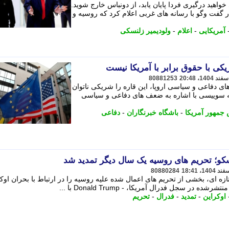
واهید درگیری فردا پایان یابد، از دونباس خارج شوید.
 گفت وگو با رسانه های غربی اعلام کرد که روسیه و
آمریکایی
-
اعلام
-
ولودیمیر زلنسکی
کی با حقوق برابر با آمریکا نیست
80881253
ی دفاعی و سیاسی اروپا، این قاره را شریکی ناتوان
ه سوییسی با اشاره به ضعف های دفاعی و سیاسی
جمهور آمریکا
-
باشگاه خبرنگاران
-
دفاعی
کو؛ تحریم های روسیه یک سال دیگر تمدید شد
80880284
 اجرایی تازه ای، بخشی از تحریم های اعمال شده علیه روسیه را در ارتباط با بحران اوک
ر سجل فدرال آمریکا، - Donald Trump با ...
اوکراین
-
تمدید
-
فدرال
-
تحریم