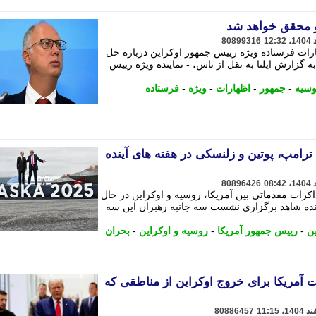
و محقق خواهد شد
80899316
ارات فرستاده ویژه رییس جمهور اوکراین درباره حل
گزارش ایلنا به نقل از تاس، - نماینده ویژه رییس
وسیه
-
جمهور
-
اظهارات
-
ویژه
-
فرستاده
امپ، پوتین و زلنسکی در هفته های آینده
80896426
اکرات مقدماتی بین آمریکا، روسیه و اوکراین در حال
آینده شاهد برگزاری نشست سه جانبه رهبران این سه
ین
-
رییس جمهور آمریکا
-
روسیه و اوکراین
-
بحران
 آمریکا برای خروج اوکراین از مناطقی که
80886457