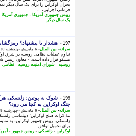
بحران اوکراین را برای یک سال دیگر تمد
فرمانی اجرایی، ...
رییس جمهوری آمریکا
-
جمهوری آمریکا
-
یک سال دیگر
هشدار یا پیشنهاد؟ رمزگشایی
197 -
-
-
سرانه
بین الملل
6 ماه پیش - پنجشنبه 30 بهمن 1404، 19:16
تداوم عملیات نظامی روسیه در شرق اوک
مسکو قرار داده است. - معاون رییس شور
روسیه
-
شورای امنیت روسیه
-
نظامی
-
شوک به پوتین: زلنسکی هرگ
198 -
جنگ اوکراین به کجا می رود؟
-
-
سرانه
بین الملل
6 ماه پیش - چهارشنبه 29 بهمن 1404، 19:16
مذاکرات صلح اوکراین؛ دیپلماسی زلنسکی
زلنسکی، رییس جمهور اوکراین، به نماین
برای تحمیل توافق ...
اوکراین
-
زلنسکی
-
رییس جمهور
-
آمریک