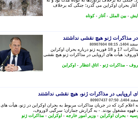
؛ جنگی که برخلاف برآوردها نه کوتاه مدت بود و نه
 آغاز بحران اوکراین می گذرد؛ جنگی که برخلاف
یش
-
بین الملل
-
آغاز
-
کوتاه
در مذاکرات ژنو هیچ نقشی نداشتند
80907604
لاوروف اعلام کرد هیأت های اروپایی در مذاکرات 17 و 18 فوریه ژنو درباره بحران اوکراین
- لاوروف: هیأت های اروپایی در مذاکرات ژنو هیچ نقشی
روف
-
مذاکرات ژنو
-
اتاق انتظار
-
اوکراین
ی اروپایی در مذاکرات ژنو، هیچ نقشی نداشتند
80907437
اعلام کرد که در جریان مذاکرات مربوط به بحران اوکراین در ژنو، هیأت های
 قهوه مشغول بودند. - به گزارش جماران؛ سرگیی لاوروف،
وسیه
-
بحران اوکراین
-
وزیر امور خارجه
-
اوکراین
-
مذاکرات ژنو