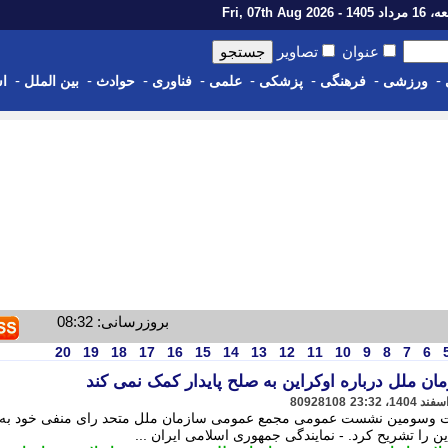
14 - Fri, 07th Aug 2026
عنوان
تصاویر
-
-
-
-
-
-
-
-
ورزشی
فرهنگی
پزشکی
علمی
فناوری
حوادث
بین الملل
اس
بروزرسانی: 08:32
20
19
18
17
16
15
14
13
12
11
10
9
8
7
6
 ملل درباره اوکراین به صلح پایدار کمک نمی کند
80928108
یست وسومین نشست عمومی مجمع عمومی سازمان ملل متحد رای منفی خود به
 را تشریح کرد. - نمایندگی جمهوری اسلامی ایران ...