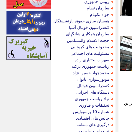
رییس جمهوری
اینتیتر
سازمان نظام
ایونا نیوز
جواد نکونام
بازتاب آنلاین
همسان سازی حقوق بازنشستگان
باشگاه خبرنگاران
کنفدراسیون فوتبال آسیا
باغستان نیوز
سازمان همکاری شانگهای
بامبوک
حجت الاسلام والمسلمین
ببین و بخون
محدودیت های کرونایی
بدینسان
مسئولیت های اجتماعی
بنکر
سهراب بختیاری زاده
بیت ران
ریاست جمهوری ترکیه
پارس فوتبال
محمدجواد حسین نژاد
پارسینه
موتورسواری بانوان
پارسینه پلاس
کنفدراسیون فوتبال
پاز آنلاین
دستگاه های اجرایی
پاس گل
نهاد ریاست جمهوری
پانا
راین
تحقیقات و فناوری
پرتو نیوز
شماره 10 پرسپولیس
پرسون
چالش های اقتصادی
پنجره نیوز
درگیری های منطقه
پویامگ
نیروهای مسلح یمن