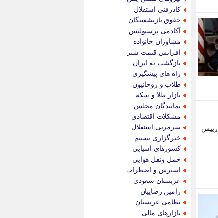
پویه آنلاین
کادرفنی استقلال
پیام نفت
حقوق بازنشستگان
تابناک
آکادمی پرسپولیس
تازه نیوز
مشاوران خانواده
تبیان
افزایش قیمت شیر
تجارت نیوز
بازگشت به ایران
تحریریه
راه های پیشگیری
ترابر نیوز
طلاب و روحانیون
ترفندباز
بازار طلا و سکه
تریبون اقتصاد
نمایندگان مجلس
تسنیم نیوز
مشکلات اقتصادی
تک ناک
سرمربی استقلال
 رییس
تکراتو
خبرگزاری تسنیم
توریسم آنلاین
کشورهای آسیایی
تولید نیوز
حمل ونقل هوایی
تیتر فوری
استرس و اضطراب
تیکنا
عربستان سعودی
جاب ویژن
رامین رضاییان
جار نیوز
نظامی عربستان
جالبتر
بازارهای مالی