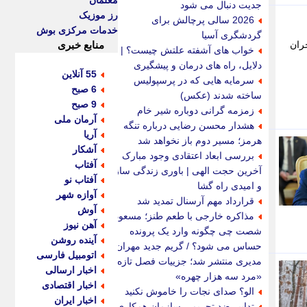
معلمان
جدیت دنبال می شود
رز موزیک
2026 سالی پرچالش برای
خدمات مرکزی بوش
گردشگری آسیا
ران
منابع خبری
خواب های آشفته علتش چیست؟ |
دلایل، راه های درمان و پیشگیری
55 آنلاین
سرمایه هایی که در پرسپولیس
6 صبح
ساخته شدند (عکس)
9 صبح
زمزمه گرانی دوباره شیر خام
آرمان ملی
هشدار محسن رضایی درباره تنگه
آریا
هرمز؛ مسیر دوم باز نخواهد شد
آشکار
بررسی ابعاد اعتقادی وجود مبارک
آفتاب
آخرین حجت الهی | باوری زندگی ساز
آفتاب نو
و امیدی راه گشا
آوازه شهر
قرارداد مهم آرسنال تمدید شد
آوش
مذاکره خارجی با طعم طنز؛ مسعود
آهن نیوز
شصت چی چگونه وارد یک پرونده
آینده روشن
حساس می شود؟ / گریم جدید مهران
اتومبیل فارسی
مدیری منتشر شد؛ جزییات فصل تازه
اخبار ارسالی
«مرد سه هزار چهره»
اخبار اقتصادی
الو؟ صدای نجات را خاموش نکنید
اخبار ایران
تدابیر ضد تحریمی سازمان همکاری