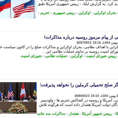
ید کرد. به گزارش ایلنا، - رییس جمهوری آمریکا طبق
بحران اوکراین
-
اوکراین
-
رییس جمهوری
-
تحریم
-
 از پیام مرموز روسیه درباره مذاکرات!
80870953
راین با اهداف نظامی، بحران اوکراین و مذاکرات صلح را در کانون سیاست خ
ای امنیت روسیه بر تداوم عملیات نظامی این ...
رییس شورای امنیت
-
اوکراین
-
عملیات نظامی
-
شورای امنیت
ز صلح تحمیلی کرملین را نخواهد پذیرفت؛
80860023
، آمریکا و روسیه در کشاکش تحریم ها - ولودیمیر
دگان دولت آمریکا هشدار داده است که هرگونه تلاش
ا
-
رییس جمهور آمریکا
-
هشدار
-
مذاکرات سه جانبه