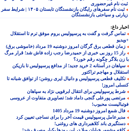
ت نام غیرحضوری
ثبت نام سفرهای رایگان بازنشستگان تابستان ۱۴۰۵ | شرایط سفر
ارتی و سیاحتی بازنشستگان
ار داغ:
ماس گرفت و گفت به پرسپولیس بروم موفق ترم تا استقلال
دیو
ان قطعی برق گرگان امروز دوشنبه 19 مرداد (خاموشی برق)
راز 15 روز بی خبری از حمیدرضا رجب زاده فاش شد؛ قرار مرگ
زن بلاگر چگونه رقم خورد؟
سپاهان در آستانه 2 خرید جدید؛ از مدافع پرسپولیس تا بازیکن
قلال و مهاجم تراکتور
کلیف قطعی پرسپولیس و دانیال ایری روشن؛ از توافق شبانه تا
لی امروز!
رط پرسپولیس برای انتقال ابرقویی نژاد به سپاهان
رتضی پورعلی گنجی داماد شد؛ تصاویری متفاوت از عروسی
بالیست محبوب!
ل شمع امروز دوشنبه 19 مرداد 1405
دیرعامل پرسپولیس قیمت آخر را برای نساجی تعیین کرد
ستگیری باند کلاهبرداری های روغنی!
افه مشهور خیابان ویلا در این روزها یکبار مصرف شد!