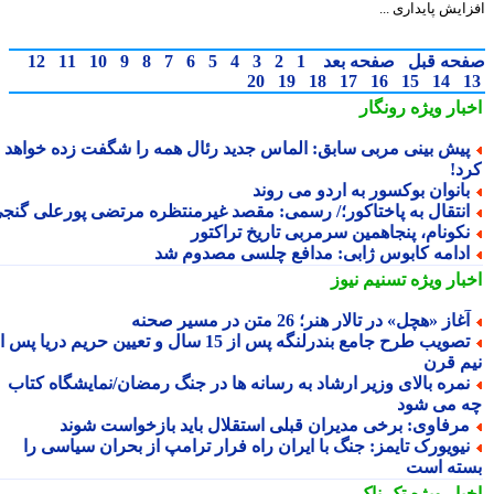
ایش پایداری ...
حه قبل
صفحه بعد
1
2
3
4
5
6
7
8
9
10
11
12
20
19
18
17
16
15
14
بار ویژه
رونگار
یش بینی مربی سابق: الماس جدید رئال همه را شگفت زده خواهد
د!
انوان بوکسور به اردو می روند
نتقال به پاختاکور؛/ رسمی: مقصد غیرمنتظره مرتضی پورعلی گنجی
کونام، پنجاهمین سرمربی تاریخ تراکتور
دامه کابوس ژابی: مدافع چلسی مصدوم شد
بار ویژه
تسنیم نیوز
غاز «هچل» در تالار هنر؛ 26 متن در مسیر صحنه
تصویب طرح جامع بندرلنگه پس از 15 سال و تعیین حریم دریا پس از
م قرن
مره بالای وزیر ارشاد به رسانه ها در جنگ رمضان/نمایشگاه کتاب
 می شود
رفاوی: برخی مدیران قبلی استقلال باید بازخواست شوند
یویورک تایمز: جنگ با ایران راه فرار ترامپ از بحران سیاسی را
ته است
بار ویژه
تک ناک