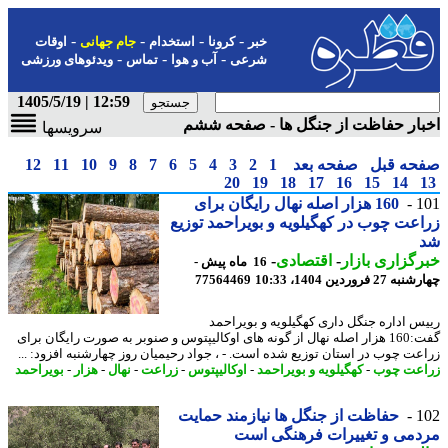
-
-
-
-
خبر
کرونا
استخدام
جام جهانی
اوقات
-
-
-
شرعی
آب و هوا
تماس
ویدئوهای ورزشی
12:59 | 1405/5/19
ار حفاظت از جنگل ها - صفحه ششم
سرویسها
حه قبل
صفحه بعد
1
2
3
4
5
6
7
8
9
10
11
12
20
19
18
17
16
15
14
1
160 هزار اصله نهال رایگان برای
عت چوب در کهگیلویه و بویراحمد توزیع
گزاری بازار
-
اقتصادی
-
16 ماه پیش -
2 فروردین 1404، 10:33
77564469
س اداره جنگل داری کهگیلویه و بویراحمد
گفت:160 هزار اصله نهال از گونه های اوکالیپتوس و صنوبر به صورت رایگان برای
عت چوب در استان توزیع شده است. - ، جواد رحیمیان روز چهارشنبه افزود: ...
عت چوب
-
کهگیلویه و بویراحمد
-
اوکالیپتوس
-
زراعت
-
نهال
-
هزار
-
بویراحمد
1
حفاظت از جنگل ها نیازمند حمایت
می و تغییرات فرهنگی است