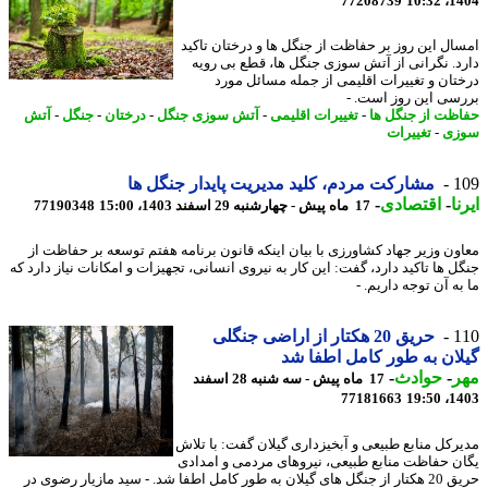
77208739
1404
ال این روز بر حفاظت از جنگل ها و درختان تاکید
د. نگرانی از آتش سوزی جنگل ها، قطع بی رویه
تان و تغییرات اقلیمی از جمله مسائل مورد
سی این روز است. -
ظت از جنگل ها
-
تغییرات اقلیمی
-
آتش سوزی جنگل
-
درختان
-
جنگل
-
آتش
زی
-
تغییرات
1
مشارکت مردم، کلید مدیریت پایدار جنگل ها
ا
-
اقتصادی
-
17 ماه پیش - چهارشنبه 29 اسفند 1403، 15:00
77190348
ون وزیر جهاد کشاورزی با بیان اینکه قانون برنامه هفتم توسعه بر حفاظت از
ل ها تاکید دارد، گفت: این کار به نیروی انسانی، تجهیزات و امکانات نیاز دارد که
ه آن توجه داریم. -
1
حریق 20 هکتار از اراضی جنگلی
ان به طور کامل اطفا شد
ر
-
حوادث
-
17 ماه پیش - سه شنبه 28 اسفند
77181663
1403
رکل منابع طبیعی و آبخیزداری گیلان گفت: با تلاش
ن حفاظت منابع طبیعی، نیروهای مردمی و امدادی
حریق 20 هکتار از جنگل های گیلان به طور کامل اطفا شد. - سید مازیار رضوی در