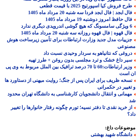
ح فروش کیا اسپورتیج 2025 با قیمت قطعی
ل ابجد | فال ابجد فردا سه شنبه 20 مرداد ماه 1405
ل حافظ امروز دوشنبه 19 مرداد ماه 1405
درویدی دیگری ندارد
ل قهوه | فال قهوه روزانه سه شنبه 20 مرداد ماه 1405
زییات مدل جدید وزارت ارتباطات برای تأمین زیرساخت هوش
نوعی
روغی که نتانیاهو به سردار وحیدی نسبت داد
یر داغ خشک و ترد مجلسی بدون روغن + طرز تهیه
وزیر ارتباطات:60 تا 70 درصد ترافیک بین الملل مربوط به وی پی
 است
سخه ظریف برای ایران پس از جنگ؛ روایت میهنی از دستاورد ها
غییر در حکمرانی
همانی و انتقال دانشجویان کارشناسی به دانشگاه تهران محدود
ز خرید نقدی تا دفتر نسیه؛ تورم چگونه رفتار خانوارها را تغییر
؟
ضوعات داغ:
انشگاه شهید بهشتی