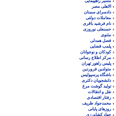
سیر راهپیمایی
لاهلی مصر
ادسرای سمنان
عاملات دولتی
ام فرشید باقری
سنعلی نوروزی
ثنوی
صل همدلی
لمب قضایی
ودکان و نوجوانان
رکز اطلاع رسانی
لیس راهور تهران
تولدین فروردین
اشگاه پرسپولیس
انشجویان دکتری
ولید گوشت مرغ
قل و انتقالات
فتار اقتصادی
حمدجواد ظریف
وزهای پایانی
هاد کشاورزی