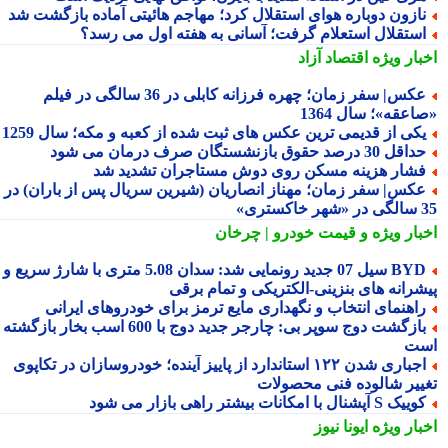
ازون دوباره هوای استقلال کرد؛ مهاجم هائیتی آماده بازگشت شد
ستقلال استعلام گرفت؛ آسانی به هفته اول می رسد؟
بار ویژه
اقتصاد آزاد
عکس| سفر زمان؛ چهره فرزانه کابلی در 36 سالگی در فیلم
عقه»؛ سال 1364
کی از قدیمی ترین عکس های ثبت شده از کعبه و مکه؛ سال 1259
اقل 30 درصد حقوق بازنشستگان صرف درمان می شود
شار هزینه مسکن روی دوش مستاجران تشدید شد
کس| سفر زمان؛ مهناز انصاریان (شیرین سریال پس از باران) در
تری»
بار ویژه
و قیمت خودرو | چرخان
BYD سیل 07 جدید رونمایی شد: سدان 5.08 متری با شارژ سریع و
شرانه های بنزینی-الکتریکی و تمام برقی
اهنمای انتخاب و نگهداری مایع ترمز برای خودروهای ایرانی
بازگشت دوج سوپر بی: چارجر جدید دوج با 600 اسب بخار بازگشته
ت
اجباری شدن ۱۲۲ استاندارد از پاییز آینده؛ خودروسازان در تکاپوی
ییر شالوده فنی محصولات
یک S آپشنال با امکانات بیشتر راهی بازار می شود
بار ویژه
ایونا نیوز