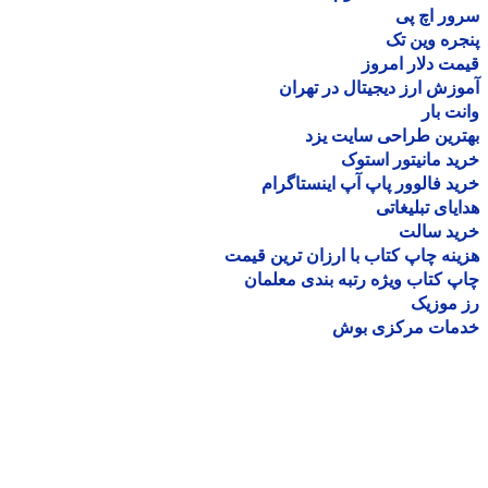
ر اچ پی
ره وین تک
ت دلار امروز
زش ارز دیجیتال در تهران
ت بار
رین طراحی سایت یزد
د مانیتور استوک
د فالوور پاپ آپ اینستاگرام
یای تبلیغاتی
ید سالت
نه چاپ کتاب با ارزان ترین قیمت
 کتاب ویژه رتبه بندی معلمان
موزیک
مات مرکزی بوش