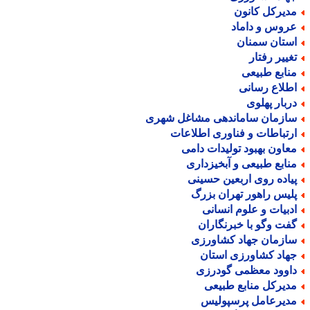
دیرکل کانون
روس و داماد
ستان سمنان
غییر رفتار
نابع طبیعی
طلاع رسانی
ربار پهلوی
ازمان ساماندهی مشاغل شهری
رتباطات و فناوری اطلاعات
عاون بهبود تولیدات دامی
نابع طبیعی و آبخیزداری
یاده روی اربعین حسینی
لیس راهور تهران بزرگ
دبیات و علوم انسانی
فت وگو با خبرنگاران
ازمان جهاد کشاورزی
هاد کشاورزی استان
اوود معظمی گودرزی
دیرکل منابع طبیعی
دیرعامل پرسپولیس