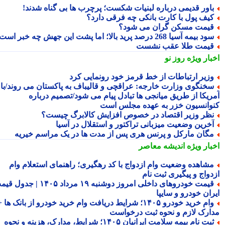
اور قدیمی درباره لبنیات شکست؛ پرچرب ها بی گناه شدند!
یف پول با کارت بانکی چه فرقی دارد؟
یمت مسکن گران می شود؟
د بیمه آسیا 268 درصد پرید بالا؛ اما پشت این جهش چه خبر است؟
یمت طلا عقب نشست
بار ویژه
روز نو
زیر ارتباطات از خط قرمز خود رونمایی کرد
خنگوی وزارت خارجه: عراقچی و قالیباف به پاکستان می روند/با
ریکا از طریق میانجی ها تبادل پیام می شود/تصمیم درباره
وانسیون خزر به عهده مجلس است
ظر وزیر اقتصاد در خصوص افزایش کالابرگ چیست؟
خرین وضعیت میزبانی تراکتور و استقلال در آسیا
گان مارکل و پرنس هری پس از مدت ها در یک مراسم خیریه
بار ویژه
اندیشه معاصر
شاهده وضعیت وام ازدواج با کد رهگیری؛ راهنمای استعلام وام
دواج و پیگیری ثبت نام
قیمت خودروهای داخلی امروز دوشنبه ۱۹ مرداد ۱۴۰۵ | جدول قیمت
ران خودرو و سایپا
وام خرید خودرو ۱۴۰۵؛ شرایط دریافت وام خرید خودرو از بانک ها +
ارک لازم و نحوه ثبت درخواست
ثبت نام بیمه سلامت ایرانیان ۱۴۰۵؛ شرایط، مدارک، هزینه و نحوه