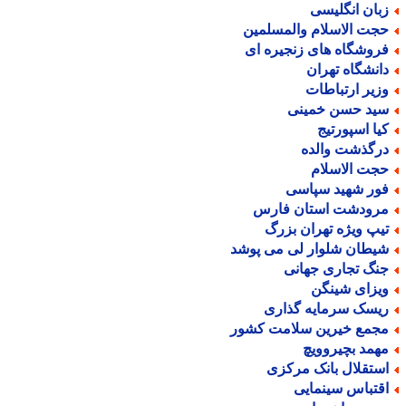
بان انگلیسی
جت الاسلام والمسلمین
روشگاه های زنجیره ای
انشگاه تهران
زیر ارتباطات
ید حسن خمینی
یا اسپورتیج
رگذشت والده
جت الاسلام
ور شهید سپاسی
رودشت استان فارس
یپ ویژه تهران بزرگ
یطان شلوار لی می پوشد
نگ تجاری جهانی
یزای شینگن
یسک سرمایه گذاری
جمع خیرین سلامت کشور
همد بچیروویچ
ستقلال بانک مرکزی
قتباس سینمایی