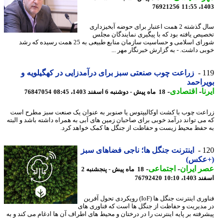
76921256
1403
سال گذشته 2 همت اعتبار برای حوضه آبخیزداری
یص یافته بود که با پیگیری نمایندگان مجلس
شورای اسلامی و حساسیت سازمان منابع طبیعی به 25 همت رسیده که رشد
ی داشت. - به گزارش خبرنگار مهر ...
1
زراعت چوب صنعتی سبز برای درآمدزایی در کهگیلویه و
راحمد
ا
-
اقتصادی
-
18 ماه پیش - دوشنبه 6 اسفند 1403، 08:45
76847054
عت چوب با کشت اوکالیپتوس یا صنوبر به عنوان یک صنعت سبز مطرح است
می تواند درآمد خوبی برای صاحبان زمین های آبی به همراه داشته باشد و البته
حفظ محیط زیست و حفاظت از جنگل ها کمک خواهد کرد.
1
اینترنت جنگل ها؛ ناجی فضاهای سبز
عکس)
 ایران
-
اجتماعی
-
18 ماه پیش - پنجشنبه 2
14، 10:10
76792420
فناوری اینترنت جنگل ها (IoF) رویکردی تحول آفرین
مدیریت و حفاظت از جنگل ها است که فناوری های
رفته بر پایه اینترنت را در درختان و محیط های اطراف آن ها ادغام می کند و به