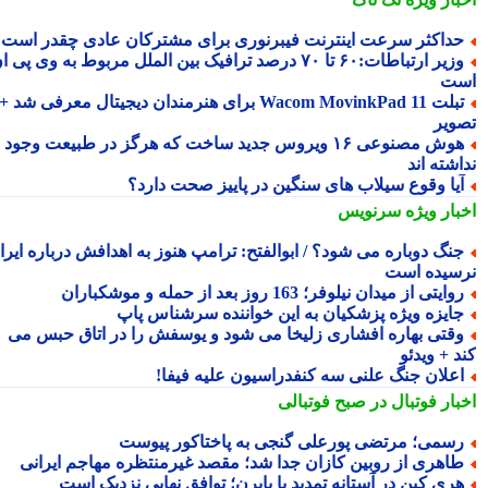
داکثر سرعت اینترنت فیبرنوری برای مشترکان عادی چقدر است؟
وزیر ارتباطات:۶۰ تا ۷۰ درصد ترافیک بین الملل مربوط به وی پی ان
ت
تبلت Wacom MovinkPad 11 برای هنرمندان دیجیتال معرفی شد +
ویر
هوش مصنوعی ۱۶ ویروس جدید ساخت که هرگز در طبیعت وجود
شته اند
یا وقوع سیلاب های سنگین در پاییز صحت دارد؟
بار ویژه
سرنویس
نگ دوباره می شود؟ / ابوالفتح: ترامپ هنوز به اهدافش درباره ایران
سیده است
وایتی از میدان نیلوفر؛ 163 روز بعد از حمله و موشکباران
ایزه ویژه پزشکیان به این خواننده سرشناس پاپ
قتی بهاره افشاری زلیخا می شود و یوسفش را در اتاق حبس می
 + ویدئو
علان جنگ علنی سه کنفدراسیون علیه فیفا!
بار فوتبال در صبح فوتبالی
سمی؛ مرتضی پورعلی گنجی به پاختاکور پیوست
اهری از روبین کازان جدا شد؛ مقصد غیرمنتظره مهاجم ایرانی
ری کین در آستانه تمدید با بایرن؛ توافق نهایی نزدیک است