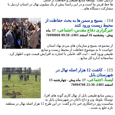
بیل گفت: توسعه منابع طبیعی و حفاظت از جنگل
خط قرمز ما است و در این راستا بیش از یک میلیون نهال در استان اردبیل با
رکت دستگاه های ...
1
بسیج و سمن ها به بحث حفاظت از
ط زیست ورود کنند
رگزاری دفاع مقدس
-
اجتماعی
-
17 ماه
نجشنبه 16 اسفند 1403، 09:50
76998868
مجموعه بسیج و سازمان های مردم نهاد استان
ست تا به موضوع حفاظت از محیط زیست و منابع
عی ورود کنند. - آیت الله عاملی با اشاره به افزایش قیمت چوب اظهار کرد:
فانه اداره کل منابع ...
1
کاشت 12 هزار اصله نهال در
ستان بابل
نا
-
اجتماعی
-
17 ماه پیش - چهارشنبه 15
14، 21:30
76994768
س منابع طبیعی بابل از نهال کاری گونه های افرا،
کا، بلوط، ون و داغ داغان در شهرستان بابل به
مناسبت روز درختکاری خبر داد و گفت: در این طرح 12 هزار اصله نهال در منطقه
 خلع ید شده ...