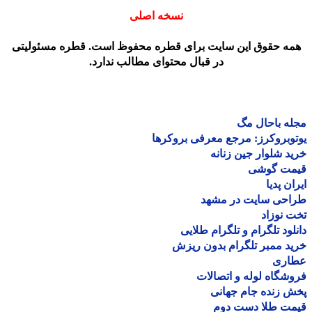
نسخه اصلی
مه حقوق این سایت برای قطره محفوظ است. قطره مسئولیتی
در قبال محتوای مطالب ندارد.
ه باحال مگ
وبروکرز: مرجع معرفی بروکرها
د شلوار جین زنانه
مت گوشی
ان پدیا
احی سایت در مشهد
 نوزاد
لود تلگرام و تلگرام طلایی
د ممبر تلگرام بدون ریزش
اری
شگاه لوله و اتصالات
 زنده جام جهانی
مت طلا دست دوم