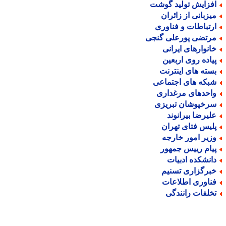
فزایش تولید گوشت
یزبانی از زائران
رتباطات و فناوری
رتضی پورعلی گنجی
انوارهای ایرانی
یاده روی اربعین
سته های اینترنت
بکه های اجتماعی
احدهای مرغداری
رخپوشان تبریزی
لیرضا بیرانوند
لیس فتای تهران
زیر امور خارجه
یام رییس جمهور
انشکده ادبیات
برگزاری تسنیم
ناوری اطلاعات
خلفات رانندگی