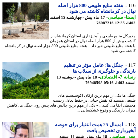
1
هفته منابع طبیعی 800 هزار اصله
ل در کرمانشاه کاشته می شود
نا
-
سیاسی
-
17 ماه پیش - چهارشنبه 15 اسفند
76987216
1403
رکل منابع طبیعی و آبخیزداری استان کرمانشاه از
کاشت بیش از 800 هزار اصله نهال در استان همزمان
با هفته منابع طبیعی خبر داد. - هفته منابع طبیعی 800 هزار اصله نهال در کرمانشاه
ته می شود ...
1
جنگل ها؛ عامل مؤثر در تنظیم
ندگی و جلوگیری از سیلاب ها
نه 7
-
اقتصادی
-
18 ماه پیش - دوشنبه 13
14، 05:16
76948598
ل ها یکی از مهم ترین ارکان اکوسیستم های
عی هستند که نقش حیاتی در حفظ تعادل زیست
طی ایفا می کنند.... - یکی از مهم ترین چالش های پیش روی جنگل ها، کاهش
ان بارندگی و وقوع خشکسالی ...
1
امسال 25 همت اعتبار برای حوضه
یزداری تخصیص یافت
ر
-
سیاسی
-
18 ماه پیش - شنبه 11 اسفند