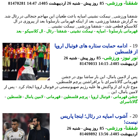
نا
-
ورزشی
-
85 روز پیش - شنبه 26 اردیبهشت 1405، 14:47
81470281
نا ورزشی_ نیمکت نشینی امباپه باعث طغیان این مهاجم جنجالی در رئال شد.
گزارش شفقنا ورزشی، بعد از اینکه قهرمانی بارسلونا بعد از پیروزی در ال
سیکو قطعی شد، - شفقنا ورزشی_ نیمکت نشینی ...
مانی بارسلونا
-
امباپه
-
نیمکت نشینی
-
شفقنا
-
رئال
-
ال کلاسیکو
-
بعد
ادامه حمایت ستاره های فوتبال اروپا
 فلسطین
 نیوز
-
ورزشی
-
85 روز پیش - شنبه 26
شت 1405، 14:15
81470033
از لامین یامال، این بار ساشا بوی در جشن
مانی گالاتاسرای با برافراشتن پرچم فلسطین،
 تازه ای از واکنش ها علیه رژیم صهیونیستی در فوتبال اروپا ایجاد کرد. - پس از
ن یامال، این ...
 قهرمانی
-
فوتبال اروپا
-
پرچم فلسطین
-
قهرمانی
-
لامین یامال
-
فلسطین
-
اتاسرای
آشوب امباپه در رئال؛ اینجا پاریس
ست!
نا
-
ورزشی
-
85 روز پیش - شنبه 26
شت 1405، 13:56
81469892