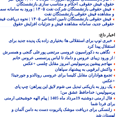
وق، فیش حقوقی، احکام و متناسب سازی بازنشستگان
فیش حقوقی بازنشستگان شرکت نفت ۱۴۰۵ | ورود به سامانه سما
مشاهده فیش حقوقی بازنشستگان نفت
فیش حقوقی بازنشستگان تامین اجتماعی ۱۴۰۵ | نحوه دریافت فیش
وقی جدید، سامانه مشاهده فیش و جزئیات افزایش حقوق
ار داغ:
بری توپ برای استقلالی ها/ بختیاری زاده یک پدیده جدید برای
قلال پیدا کرد
گاهی به دکوراسیون عروسی مرتضی پورعلی گنجی و همسرش
ز ورود زیبای عروس و داماد تا لباس پرنسسی عروس خانم
هاجم پیشین پرسپولیس امروز مقابل چلسی +عکس
اکنش ابرقویی به پیشنهاد سپاهان
جمع هواداران مقابل کلیسا برای عروسی رونالدو و جورجینا!
کس
ک روز به بازیکنی تبدیل می شوم لایق این پیراهن/ چپ پای
سپولیس: خداحافظ عشق من!
فال ارمنی دوشنبه 19مرداد ماه 1405 | پیام الهه خوشبختی ارمنی
ی فردا شما
لنسکی برای دریافت موشک پاتریوت دست به دامن آلمان و
ستان شد