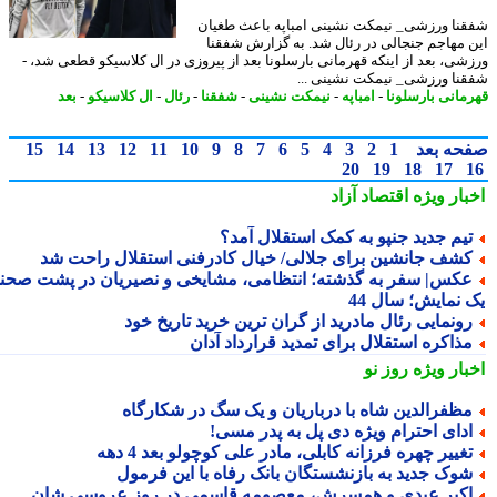
نا ورزشی_ نیمکت نشینی امباپه باعث طغیان
 مهاجم جنجالی در رئال شد. به گزارش شفقنا
شی، بعد از اینکه قهرمانی بارسلونا بعد از پیروزی در ال کلاسیکو قطعی شد، -
نا ورزشی_ نیمکت نشینی ...
مانی بارسلونا
-
امباپه
-
نیمکت نشینی
-
شفقنا
-
رئال
-
ال کلاسیکو
-
بعد
حه بعد
1
2
3
4
5
6
7
8
9
10
11
12
13
14
15
20
19
18
17
بار ویژه
اقتصاد آزاد
یم جدید جنپو به کمک استقلال آمد؟
شف جانشین برای جلالی/ خیال کادرفنی استقلال راحت شد
کس| سفر به گذشته؛ انتظامی، مشایخی و نصیریان در پشت صحنه
 نمایش؛ سال 44
ونمایی رئال مادرید از گران ترین خرید تاریخ خود
ذاکره استقلال برای تمدید قرارداد آدان
بار ویژه
روز نو
ظفرالدین شاه با درباریان و یک سگ در شکارگاه
دای احترام ویژه دی پل به پدر مسی!
غییر چهره فرزانه کابلی، مادر علی کوچولو بعد 4 دهه
وک جدید به بازنشستگان بانک رفاه با این فرمول
کبر عبدی و همسرش، معصومه قاسمی در روز عروسی شان