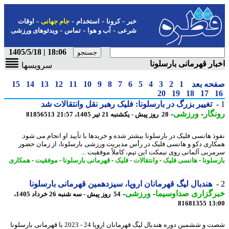
-
-
-
-
خبر
کرونا
استخدام
جام جهانی
اوقات
-
-
-
شرعی
آب و هوا
تماس
ویدئوهای ورزشی
18:06 | 1405/5/18
ار قهرمانی بارسلونا
سرویسها
حه بعد
1
2
3
4
5
6
7
8
9
10
11
12
13
14
15
20
19
18
17
تغییر بزرگ در بارسلونا: فلیک رهبر نقل وانتقالات شد
گار
-
ورزشی
-
28 روز پیش - یکشنبه 21 تیر 1405، 21:57
81856513
ذ هانسی فلیک در بارسلونا بیشتر شده و خریدها با تأیید او انجام می شود.
اری دکو و هانسی فلیک در رأس مدیریت ورزشی بارسلونا، از زمان حضور
ربی آلمانی روی نیمکت این تیم، کاملاً موفقیت ...
سلونا
-
هانسی فلیک
-
وانتقالات
-
فلیک
-
قهرمانی بارسلونا
-
موفقیت
-
همکاری
هندبال لیگ قهرمانان اروپا، سیزدهمین قهرمانی بارسلونا
رگزاری صداوسیما
-
ورزشی
-
54 روز پیش - سه شنبه 26 خرداد 1405،
81681355
13
شصت و ششمین دوره هندبال لیگ قهرمانان اروپا 24 - 2023 با قهرمانی بارسلونا