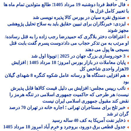
فال حافظ فردا دوشنبه 19 مرداد 1405؛ طالع متولدین تمام ماه ها
تعبیر کامل غزل ها
ندوق نقره سیان در بورس کالا پذیره نویسی شد
یزدی: خبرنگاران برای تبیین حقایق باید به سلاح تحلیل پژوهشی
هز شوند
عترافات دختر بلاگری که حمیدرضا رجب زاده را به قتل رسانده/
مرتب به من تذکر حجاب می داد/دوست پسرم گفت بابت قتل
جی ها پول می دهند
 | تویوتا اول شد
پایان معاملات در بازار بورس امروز؛ 18 مرداد 1405 | افزایش
هم افزایی دستگاه ها و رسانه عامل شکوه کنگره 8 شهدای گیلان
ائب رییس مجلس: افزایش بی دلیل قیمت کالاها قابل پذیرش
ت/ هر طرحی که حاکمیت جمهوری اسلامی در تنگه هرمز را
 کند مقبول جمهوری اسلامی ایران نیست
خبر تلخ برای مستاجران تهرانی ؛ اجاره خانه در تهران 70 درصد
ن تر شد
ایر نفت آمریکا به کف 40 ساله رسید
جدول قطعی برق دورود، بروجرد و خرم آباد امروز 18 مرداد 1405