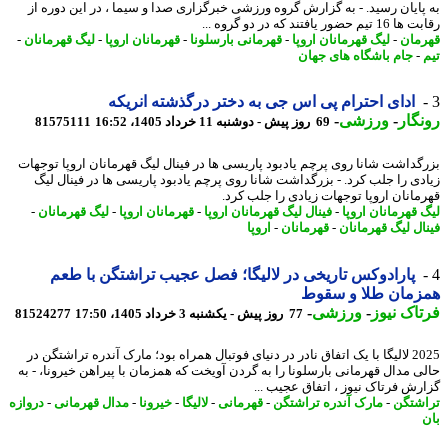
پایان رسید. - به گزارش گروه ورزشی خبرگزاری صدا و سیما ، در این دوره از
 حضور یافتند که در دو گروه ...
مان
-
لیگ قهرمانان اروپا
-
قهرمانی بارسلونا
-
قهرمانان اروپا
-
لیگ قهرمانان
-
-
جام باشگاه های جهان
ادای احترام پی اس جی به دختر درگذشته انریکه
گار
-
ورزشی
-
69 روز پیش - دوشنبه 11 خرداد 1405، 16:52
81575111
گداشت شانا روی پرچم یادبود پاریسی ها در فینال لیگ قهرمانان اروپا توجهات
دی را جلب کرد. - بزرگداشت شانا روی پرچم یادبود پاریسی ها در فینال لیگ
مانان اروپا توجهات زیادی را جلب کرد.
 قهرمانان اروپا
-
فینال لیگ قهرمانان اروپا
-
قهرمانان اروپا
-
لیگ قهرمانان
-
ال لیگ قهرمانان
-
قهرمانان
-
اروپا
پارادوکس تاریخی در لالیگا؛ فصل عجیب تراشتگن با طعم
زمان طلا و سقوط
اک نیوز
-
ورزشی
-
77 روز پیش - یکشنبه 3 خرداد 1405، 17:50
81524277
2025 لالیگا با یک اتفاق نادر در دنیای فوتبال همراه بود؛ مارک آندره تراشتگن در
ی مدال قهرمانی بارسلونا را به گردن آویخت که همزمان با پیراهن خیرونا، - به
رش فرتاک نیوز ، اتفاق عجیب ...
شتگن
-
مارک آندره تراشتگن
-
قهرمانی
-
لالیگا
-
خیرونا
-
مدال قهرمانی
-
دروازه