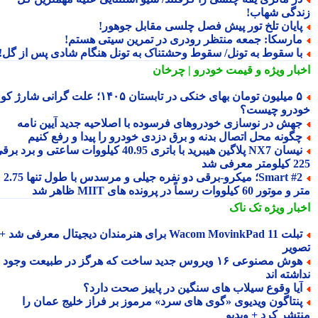
دگی شهاب!
ایان تلخ تور پیش فصل چلسی مقابل جوهور!
ارسکا: جمعه منتظر رودری در تمرین سیتی هستم!
ا سقوط به تونل/ سقوط وحشتناک به تونل هنگام شادی پس از گل!
بار ویژه
و قیمت خودرو | چرخان
۵ میلیون تومان بهای خنکی در تابستان ۱۴۰۵؛ علت گرانی شارژ کولر
درو چیست؟
هش در نوسازی خودروهای فرسوده با اصلاحیه جدید آیین نامه
گونه محل اتصال بدنه و برق دزدی خودرو را پیدا و رفع کنیم
نیسان NX7 پلاگین هیبرید با باتری 40.95 کیلووات ساعتی و برد برقی
 معرفی شد
Smart #2؛ میکرو-برقی دو نفره جیلی و مرسدس با طول تنها 2.75
ور 60 کیلووات رسماً در پرونده های MIIT ظاهر شد
بار ویژه
تک ناک
تبلت Wacom MovinkPad 11 برای هنرمندان دیجیتال معرفی شد +
ویر
هوش مصنوعی ۱۶ ویروس جدید ساخت که هرگز در طبیعت وجود
شته اند
یا وقوع سیلاب های سنگین در پاییز صحت دارد؟
نتاگون ویدیوی «گوی های سرد» مرموز بر فراز خلیج عمان را
تشر کرد + ویدیو