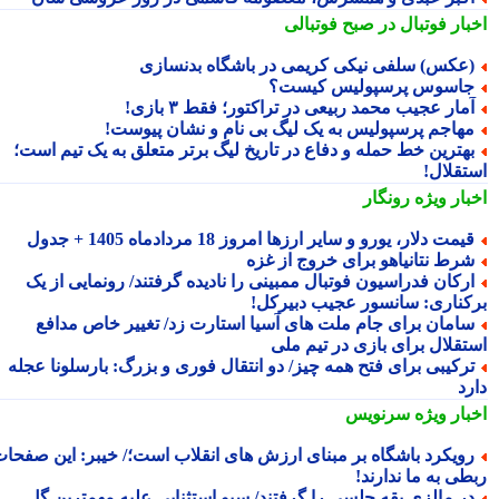
بار فوتبال در صبح فوتبالی
عکس) سلفی نیکی کریمی در باشگاه بدنسازی
اسوس پرسپولیس کیست؟
مار عجیب محمد ربیعی در تراکتور؛ فقط ۳ بازی!
هاجم پرسپولیس به یک لیگ بی نام و نشان پیوست!
هترین خط حمله و دفاع در تاریخ لیگ برتر متعلق به یک تیم است؛
تقلال!
بار ویژه
رونگار
یمت دلار، یورو و سایر ارزها امروز 18 مردادماه 1405 + جدول
رط نتانیاهو برای خروج از غزه
رکان فدراسیون فوتبال ممبینی را نادیده گرفتند/ رونمایی از یک
کناری: سانسور عجیب دبیرکل!
امان برای جام ملت های آسیا استارت زد/ تغییر خاص مدافع
تقلال برای بازی در تیم ملی
رکیبی برای فتح همه چیز/ دو انتقال فوری و بزرگ: بارسلونا عجله
رد
بار ویژه
سرنویس
ویکرد باشگاه بر مبنای ارزش های انقلاب است؛/ خیبر: این صفحات
طی به ما ندارند!
ر مالزی یقه چلسی را گرفتند/ سیو استثنایی علیه مهمترین گل