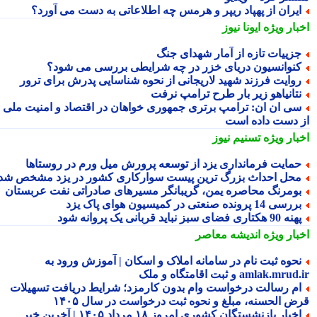
یران از پهپاد ریپر و هرمس چه اطلاعاتی به دست می آورد؟
بار ویژه
ایونا نیوز
زییات تازه از آمار شهدای جنگ
نوانسیون دریای خزر در چه شرایطی بررسی می شود؟
وایت فرزند شهید لاریجانی از نحوه شناسایی پدرش برای ترور
تانیاهو زیر بار طرح ترامپ نرفت
ی ان ان: ترامپ برتری جمهوری خواهان در اقتصاد و امنیت ملی را
 دست داده است
بار ویژه
تسنیم نیوز
مایت فرمانداری یزد از توسعه پرورش میل ورم در روستاها
حل احداث بزرگ ترین پیست سوارکاری کشور در یزد مشخص شد
ومرنگ محاصره یمن، گریبانگر مسیرهای صادراتی نفت عربستان
رسی 14 پرونده صنعتی در کمیسیون هوای پاک یزد
 90 هکتاری فضای سبز نباید قربانی یک پروانه شود
بار ویژه
اندیشه معاصر
حوه ثبت نام در سامانه املاک و اسکان | آموزش ورود به
amlak.mr و ثبت اقامتگاه و ملک
م رسالت درخواست وام بدون کارمزد؛ شرایط دریافت تسهیلات
ض الحسنه، مبلغ و نحوه ثبت درخواست در سال ۱۴۰۵
اخبار بازنشستگان کشوری امروز ۱۸ مرداد ۱۴۰۵ | آخرین خبر