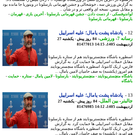
گزارش ورزش سه ، خوشحالی و جشن قهرمانی بارسلونا در ویتوریا جا مانده بود
قابل بتیس، نسخه ای واقعی تر و در شأن ...
ندوفسکی
-
از دست دادن
-
جشن قهرمانی بارسلونا
-
آخرین بازی
-
قهرمان
-
سلونا
-
قهرمانی بارسلونا
پادشاه پشت یامال؛ علیه اسراییل
نه 7
-
ورزشی
-
84 روز پیش - یکشنبه 27
شت 1405، 14:15
81477013
وره باشگاه منچستریونایتد هم از ستاره بارسلونا
بل حملات اسراییلی ها حمایت کرد. به گزارش
س، اریک کانتونا، اسطوره باشگاه منچستریونایتد
امروز (یکشنبه) به صف حامیان لامین یامال، ...
گاه منچستریونایتد
-
منچستریونایتد
-
بارسلونا
-
لامین یامال
-
ستاره
-
حمایت
-
گاه
پادشاه پشت یامال؛ علیه اسراییل
بتر
-
بین الملل
-
84 روز پیش - یکشنبه 27
شت 1405، 14:12
81476985
وره باشگاه منچستریونایتد هم از ستاره بارسلونا
بل حملات اسراییلی ها حمایت کرد. به گزارش
س، اریک کانتونا، اسطوره باشگاه منچستریونایتد
امروز (یکشنبه) به صف حامیان لامین یامال، ...