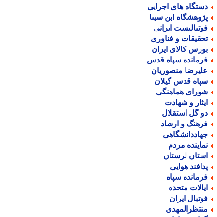
ستگاه های اجرایی
ژوهشگاه ابن سینا
وتبالیست ایرانی
حقیقات و فناوری
ورس کالای ایران
رمانده سپاه قدس
لیرضا منصوریان
پاه قدس گیلان
ورای هماهنگی
یثار و شهادت
و گل استقلال
رهنگ و ارشاد
هاددانشگاهی
ماینده مردم
ستان لرستان
دافند هوایی
رمانده سپاه
یالات متحده
وتبال ایران
نتظرالمهدی