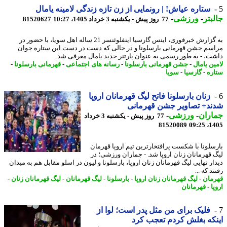
ستاره عیاش! | رونمایی از زن تازه زندگی لامینه یامال
بتر
-
ورزشی
-
77 روز پیش - یکشنبه 3 خرداد 1405، 10:27
81520627
به گزارش خبرفوری، اینس گارسیا اینفلوئنسر 21 ساله اهل سویا، با حضور در
سم جشن قهرمانی بارسلونا و در حالی که دست در دست این ستاره جوان
ت، - به طور رسمی به عنوان پارتنر جدید یامال معرفی شد.
ین یامال
-
جشن قهرمانی بارسلونا
-
رسانه های اجتماعی
-
قهرمانی بارسلونا
-
ره
-
گارسیا
-
سویا
زنان بارسلونا فاتح لیگ قهرمانان اروپا
د+ تصاویر جشن قهرمانی
اران
-
ورزشی
-
77 روز پیش - یکشنبه 3 خرداد
81520089
1405
سلونا با شکست پرافتخارترین تیم اروپا قهرمان
 قهرمانان زنان اروپا شد. - جماران ورزشی؛ در
ار نهایی لیگ قهرمانان زنان اروپا، بارسلونا و لیون در اسلو مقابل هم به میدان
د که ...
مان
-
لیگ قهرمانان زنان اروپا
-
بارسلونا
-
لیگ قهرمانان
-
لیگ قهرمانان زنان
-
ا
-
قهرمانان
فلیک برای من مثل پدر است؛ لوا از
که بغلش کردم تعجب کرد