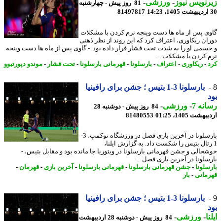
نویس نیوز
-
ورزشی
-
81 روز پیش - چهارشنبه
81497817
ی پس از ماه ها دست وپنجه نرم کردن با مشکلات
ان ریکاوری، اعتراف کرد که این روند از نظر ذهنی
سمی او را به شدت تحت فشار قرار داده بود. - گاوی پس از ماه ها دست وپنجه
 کردن با مشکلات ...
-
ریکاوری
-
اعتراف
-
بارسلونا
-
قهرمانی بارسلونا
-
تحت فشار
-
موندو دپورتیوو
بارسلونا 3-1 بتیس ؛ جشن برای رافینیا
نه 7
-
ورزشی
-
84 روز پیش - دوشنبه 28
شت 1405، 01:25
81480553
بارسلونا در آخرین بازی فصل در ورزشگاه نوکمپ، 3-
رئال بتیس را شکست داد. به گزارش ایلنا،
حالی و جشن قهرمانی بارسلونا در ویتوریا جا مانده بود و مقابل بتیس، -
سلونا در آخرین بازی فصل ...
سلونا
-
جشن قهرمانی بارسلونا
-
قهرمانی بارسلونا
-
آخرین بازی
-
قهرمان
-
مانی
-
بار
بارسلونا 3-1 بتیس ؛ جشن برای رافینیا
ا
-
ورزشی
-
84 روز پیش - دوشنبه 28 اردیبهشت