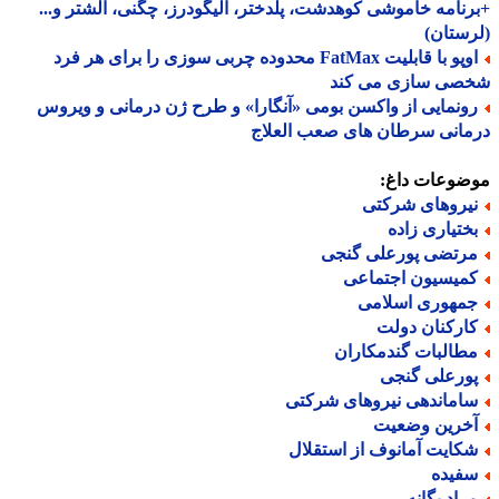
نامه خاموشی کوهدشت، پلدختر، الیگودرز، چگنی، الشتر و...
ستان)
اوپو با قابلیت FatMax محدوده چربی سوزی را برای هر فرد
صی سازی می کند
ونمایی از واکسن بومی «آنگارا» و طرح ژن درمانی و ویروس
انی سرطان های صعب العلاج
ضوعات داغ:
یروهای شرکتی
ختیاری زاده
رتضی پورعلی گنجی
میسیون اجتماعی
مهوری اسلامی
ارکنان دولت
طالبات گندمکاران
ورعلی گنجی
اماندهی نیروهای شرکتی
خرین وضعیت
کایت آمانوف از استقلال
فیده
راد یگانه