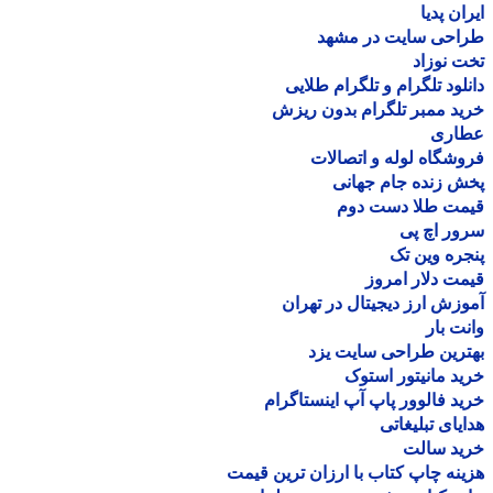
ان پدیا
احی سایت در مشهد
 نوزاد
لود تلگرام و تلگرام طلایی
د ممبر تلگرام بدون ریزش
اری
شگاه لوله و اتصالات
 زنده جام جهانی
مت طلا دست دوم
ر اچ پی
ره وین تک
ت دلار امروز
زش ارز دیجیتال در تهران
ت بار
رین طراحی سایت یزد
د مانیتور استوک
د فالوور پاپ آپ اینستاگرام
یای تبلیغاتی
ید سالت
نه چاپ کتاب با ارزان ترین قیمت