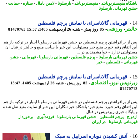
گاه منچستریونایتد
-
منچستریونایتد
-
بارسلونا
-
لامین یامال
-
ستاره
-
حمایت
-
 قهرمانی بارسلونا
قهرمانی گالاتاسرای با نمایش پرچم فلسطین
بتر
-
ورزشی
-
85 روز پیش - شنبه 26 اردیبهشت 1405، 15:57
81470763
از برافراشتن پرچم فلسطین در جشن قهرمانی بارسلونا اینبار در ترکیه باز هم
 اتفاق رقم خورد. منبع خبر مسئولیت این خبر با سایت منبع و جالبتر در قبال آن
ولیتی ندارد. - خواهشمندیم در ...
 قهرمانی بارسلونا
-
پرچم فلسطین
-
قهرمانی بارسلونا
-
قهرمانی
-
جشن
مانی
-
فلسطین
-
خبر
قهرمانی گالاتاسرای با نمایش پرچم فلسطین
نویس نیوز
-
اقتصادی
-
85 روز پیش - شنبه 26 اردیبهشت 1405، 15:47
81470
از برافراشتن پرچم فلسطین در جشن قهرمانی بارسلونا اینبار در ترکیه باز هم
 اتفاق رقم خورد. منبع خبر: باشگاه خبر نـگاران این خبر از سایت منبع نقل شده
ایگاه خبری زیرنویس در قبال ...
واج
-
پرچم فلسطین
-
جشن قهرمانی بارسلونا
-
فرزندآوری
-
برخوردار
-
مانی بارسلونا
-
در ایران
آتش کشیدن دوباره اسراییل به سبک