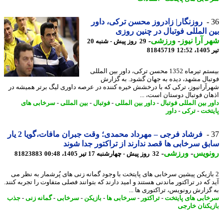
روزنگار| زادروز محسن ترکی، داور
 المللی فوتبال در چنین روزی
 آرا نیوز
-
ورزشی
-
29 روز پیش - شنبه 20
1
81845719
بیستم تیرماه 1352 محسن ترکی، داور بین المللی
بال مشهد، دیده به جهان گشود. به گزارش
آرانیوز، ترکی که با درخشش خیره کننده در عرصه داوری لیگ برتر همیشه در
ان فوتبال دوستان است، ...
ر بین المللی فوتبال
-
داور بین المللی
-
فوتبال
-
بین المللی
-
سرخابی های
تخت
-
ترکی
-
داور
فرشاد فرجی – مهرداد محمدی؛ وقت جبران مافات،گویا 2 یار
ق سرخابی ها قصد ندارند از تراکتور جدا شوند
نویس
-
ورزشی
-
32 روز پیش - چهارشنبه 17 تیر 1405، 00:48
81823883
بازیکن پیشین سرخابی های پایتخت با وجود گمانه زنی های پُرشمار به نظر می
 که در تراکتور ماندنی هستند و امید دارند که بتوانند فصلی متفاوت را تجربه کنند.
گزارش رونویس، تراکتوری ها ...
ابی های پایتخت
-
تراکتور
-
سرخابی ها
-
بازیکن
-
سرخابی
-
گمانه زنی
-
جذب
یکنان خارجی