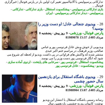
رکاتی پرسپولیس با آلانیااسپور تغییر کرد اولین بار در پارس فوتبال | خبرگزاری
ال ...
ی تدارکاتی پرسپولیس
-
پیشکسوت استقلال
-
بازی تدارکاتی
-
تدارکاتی
-
پولیس
-
دیدار تدارکاتی پرسپولیس
-
ایران
ویدیوی جنجالی عادل؛ او دست وزیر را
ید؟
س فوتبال
-
ورزشی
-
9 روز پیش - پنجشنبه 8
1، 15:37
81989078
یویی از خوش وبش عادل فردوسی پور و عباس
حی، وزیر فرهنگ، در مراسم ختم اکبر عبدی
شر شده که واکنش های فراوانی در پی داشت. ویدیو از لحظه ای شروع می
 که انگار فردوسی پور دست وزیر را می بوسد.
کسوت استقلال
-
فردوسی پور
-
سرخابی های پایتخت
-
اردوی آماده سازی
-
یو
-
پیشکسوت
-
عادل فردوسی پور
ویدیوی باشگاه استقلال برای یازدهمین
ل حضور چشمی
س فوتبال
-
ورزشی
-
9 روز پیش - پنجشنبه 8
1، 15:07
81988904
نه رسمی باشگاه استقلال با انتشار این ویدیو
ت: کاپیتان روزبه چشمی، یازدهمین سال