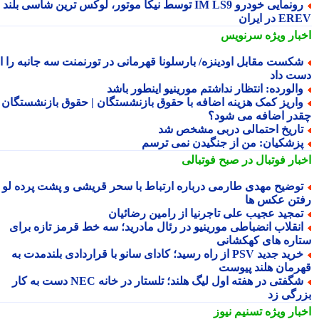
رونمایی خودرو IM LS9 توسط نیکا موتور، لوکس ترین شاسی بلند
 در ایران
بار ویژه
سرنویس
کست مقابل اودینزه/ بارسلونا قهرمانی در تورنمنت سه جانبه را از
ت داد
الورده: انتظار نداشتم مورینیو اینطور باشد
اریز کمک هزینه اضافه با حقوق بازنشستگان | حقوق بازنشستگان
در اضافه می شود؟
اریخ احتمالی دربی مشخص شد
زشکیان: من از جنگیدن نمی ترسم
بار فوتبال در صبح فوتبالی
وضیح مهدی طارمی درباره ارتباط با سحر قریشی و پشت پرده لو
تن عکس ها
مجید عجیب علی تاجرنیا از رامین رضائیان
نقلاب انضباطی مورینیو در رئال مادرید؛ سه خط قرمز تازه برای
اره های کهکشانی
خرید جدید PSV از راه رسید؛ کادای سانو با قراردادی بلندمدت به
رمان هلند پیوست
شگفتی در هفته اول لیگ هلند؛ تلستار در خانه NEC دست به کار
رگی زد
بار ویژه
تسنیم نیوز