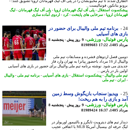
ارق شدند تا تیم محبوبشان را در پلی آف لیگ قهرمانان اروپا تشویق کنند؛ -
و بتانکور، فوتبالیست ...
کسوت استقلال
-
پلی آف لیگ قهرمانان اروپا
-
پلی آف لیگ قهرمانان
-
لیگ
مانان اروپا
-
سرخابی های پایتخت
-
کرد
-
اردوی آماده سازی
برنامه تیم ملی والیبال برای حضور در
ی های آسیایی
س فوتبال
-
ورزشی
-
9 روز پیش - پنجشنبه 8
1، 17:22
81989683
ین فصل اردوهای فشرده و مسابقات تیم ملی
والیبال از 16 مرداد باحضور پیاتزا به تهران وارد فاز
دی می شود. نوشته برنامه تیم ملی والیبال برای حضور در بازی های آسیایی
ن بار در پارس ...
 ملی والیبال
-
پیشکسوت استقلال
-
بازی های آسیایی
-
برنامه تیم ملی
-
والیبال
ران
-
تیم ملی
ویدیو| سنجاب بازیگوش وسط زمین
 و بازی را به هم ریخت!
س فوتبال
-
ورزشی
-
9 روز پیش - پنجشنبه 8
1، 16:37
81989424
ر تیم های دیترویت تایگرز و بالتیمور اوریولز در
لیگ حرفه ای بیسبال آمریکا MLB با اتفاقی عجیب