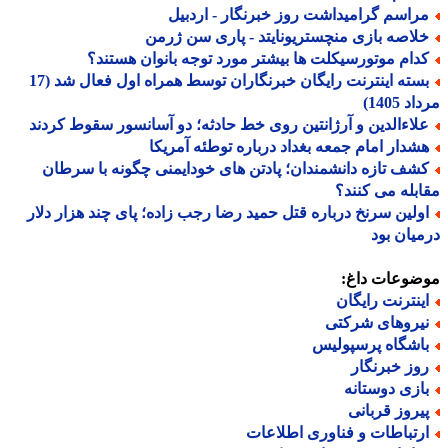
راسم گرامیداشت روز خبرنگار - اردبیل
لاصه بازی منچستریونایتد - پاری سن ژرمن
دام موتورسیکلت ها بیشتر مورد توجه بانوان هستند؟
بسته اینترنت رایگان خبرنگاران توسط همراه اول فعال شد (17
 1405)
لاءالدین و آرژانتین روی خط حادثه؛ دو آسانسور سقوط کردند
شدار امام جمعه بغداد درباره توطئه آمریکا
شف تازه دانشمندان؛ پادتن های خودایمنی چگونه با سرطان
بله می کنند؟
ولین سرنخ درباره قتل حمید رضا رجب زاده؛ پای چند هزار دلار
یان بود
ضوعات داغ:
ینترنت رایگان
یروهای شرکتی
اشگاه پرسپولیس
وز خبرنگار
ازی دوستانه
یروز قربانی
رتباطات و فناوری اطلاعات