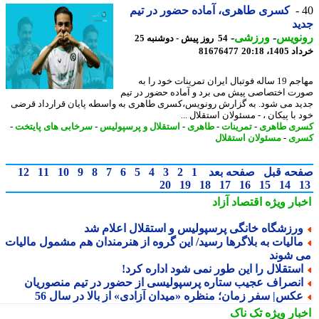
کسری طاهری، آماده حضور در تیم
د
نویس
-
ورزشی
-
54 روز پیش - دوشنبه 25
14، 20:18
81676477
مهاجم 19 ساله فوتبال ایران تمرینات خود را به
ت اختصاصی پیش می برد و آماده حضور در تیم
د می شود. به گزارش رونویس،کسری طاهری به واسطه پایان قرارداد قرضی
با پیکان ، - مسئولان استقلال ...
ی طاهری
-
تمرینات
-
طاهری
-
استقلال و پرسپولیس
-
سرخابی های پایتخت
-
ری
-
مسئولان استقلال
حه قبل
صفحه بعد
1
2
3
4
5
6
7
8
9
10
11
12
20
19
18
17
16
15
14
بار ویژه
اقتصاد آزاد
رزشگاه خانگی پرسپولیس و استقلال اعلام شد
الیات به بلاگرها رسید/ این گروه از هنرمندان هم مشمول مالیات
 شوند
ستقلال را این طور نمی شود اداره کرد!
نصراف عجیب ستاره پرسپولیسی از حضور در تیم منصوریان
کس| سفر زمان؛ منظره «میدان آزادی» از بالا در سال 56
بار ویژه
تک ناک