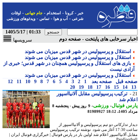
-
-
-
-
خبر
کرونا
استخدام
جام جهانی
اوقات
-
-
-
شرعی
آب و هوا
تماس
ویدئوهای ورزشی
01:33 | 1405/5/17
ار سرخابی های پایتخت - صفحه دوم
سرویسها
استقلال و پرسپولیس در شهر قدس میزبان می شوند
استقلال و پرسپولیس در شهر قدس میزبان می شوند
بازی های استقلال و پرسپولیس همچنان در شهر قدس؛ خبری از
زادی نیست
استقلال و پرسپولیس در شهر قدس میزبان می شوند
حه قبل
صفحه بعد
1
2
3
4
5
6
7
8
9
10
11
12
20
19
18
17
16
15
14
ترکیب پرسپولیس مقابل آلانیااسپور
ام شد
س فوتبال
-
ورزشی
-
9 روز پیش - پنجشنبه 8
1، 18:12
81989927
ار تدارکاتی دو تیم پرسپولیس و آلانیااسپور از
ساعت 17:30 آغاز می شود. نوشته ترکیب پرسپولیس
بل آلانیااسپور اعلام شد اولین بار در پارس فوتبال | خبرگزاری فوتبال ایران |
ParsFootball.