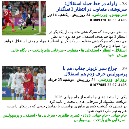
زلزله در خط حمله استقلال؛
وشتی متفاوت در انتظار 3 تفنگدار
نویس
-
ورزشی
-
34 روز پیش - یکشنبه 14 تیر
81809370
1405
نظر می رسد که سرگذشتی متفاوت از یکدیگر در
انتظار 3 مهاجم هدف استقلال خواهد بود. - به نظر
می رسد که سرگذشتی متفاوت از یکدیگر در انتظار 3 مهاجم هدف استقلال خواهد
 سپاهان و تراکتور ...
قلال
-
انتظار
-
استقلالی ها
-
متفاوت
-
سرخابی های پایتخت
-
دادگاه عالی
زش
-
خود
چراغ سبز لژیونر جذاب: هم با
سپولیس حرف زدم هم استقلال
 نو
-
ورزشی
-
54 روز پیش - دوشنبه 25 خرداد
81677085
1405
یکی از استعدادهای جا مانده از جام جهانی 2026
افت پیشنهاد از سرخابی های پایتخت را تایید کرد. -
فصلی که گذشت کسری طاهری توانست با نمایش خوبی که در پیکان داشت،
به تیم ملی دعوت شود ...
 جهانی
-
جام جهانی 2026
-
کسری طاهری
-
سرخابی ها
-
استقلال و پرسپولیس
خابی های پایتخت
-
پرسپولیس