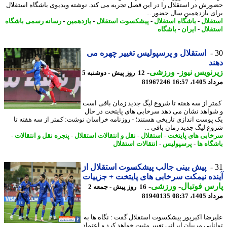
رش در استقلال را در این فصل تجربه می کند. نوشته ویدیوی باشگاه استقلال
ی یازدهمین سال حضور ...
قلال
-
باشگاه استقلال
-
پیشکسوت استقلال
-
یازدهمین
-
رسانه رسمی باشگاه
قلال
-
ایران
-
باشگاه
استقلال و پرسپولیس تغییر چهره می
د
نویس نیوز
-
ورزشی
-
12 روز پیش - دوشنبه 5
1، 16:57
81967246
ر از سه هفته تا شروع لیگ جدید زمان باقی است
واهد نشان می دهد سرخابی های پایتخت در حال
پوست اندازی تاریخی هستند؛ - روزنامه خراسان نوشت: کمتر از سه هفته تا
ع لیگ جدید زمان باقی ...
ابی های پایتخت
-
استقلال
-
نقل و انتقالات استقلال
-
پنجره نقل و انتقالات
-
گاه ها
-
پرسپولیس
-
انتقالات استقلال
پیش بینی جالب پیشکسوت استقلال از
ده نیمکت سرخابی های پایتخت + جزییات
س فوتبال
-
ورزشی
-
16 روز پیش - جمعه 2
1، 08:37
81940135
رضا اکبرپور پیشکسوت استقلال گفت : نگاه ها به
نایی مربیان ایرانی تغییر مثبت خواهد کرد و اعتماد