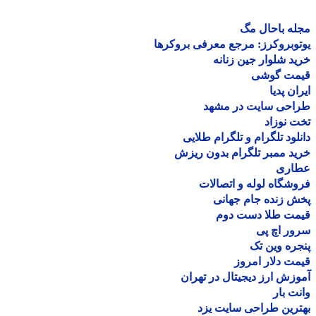
ه باحال مگ
وبروکرز: مرجع معرفی بروکرها
د شلوار جین زنانه
مت گوشی
ان پدیا
احی سایت در مشهد
 نوزاد
لود تلگرام و تلگرام طلایی
د ممبر تلگرام بدون ریزش
اری
شگاه لوله و اتصالات
 زنده جام جهانی
مت طلا دست دوم
ر اچ پی
ره وین تک
ت دلار امروز
زش ارز دیجیتال در تهران
ت بار
رین طراحی سایت یزد