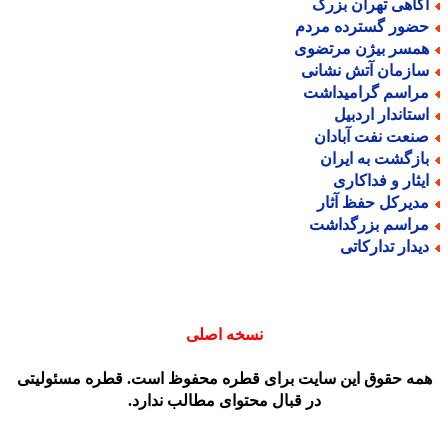
گاهی تهران بزرگ
ضور گسترده مردم
مسر بیژن مرتضوی
ازمان آتش نشانی
راسم گرامیداشت
ستاندار اردبیل
نعت نفت آبادان
ازگشت به ایران
یثار و فداکاری
دیرکل حفظ آثار
راسم بزرگداشت
یدار تدارکاتی
نسخه اصلی
مه حقوق این سایت برای قطره محفوظ است. قطره مسئولیتی
در قبال محتوای مطالب ندارد.