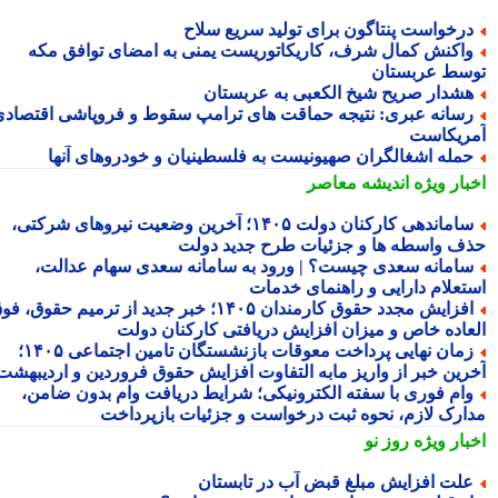
رخواست پنتاگون برای تولید سریع سلاح
اکنش کمال شرف، کاریکاتوریست یمنی به امضای توافق مکه
سط عربستان
شدار صریح شیخ الکعبی به عربستان
سانه عبری: نتیجه حماقت های ترامپ سقوط و فروپاشی اقتصادی
ریکاست
مله اشغالگران صهیونیست به فلسطینیان و خودروهای آنها
بار ویژه
اندیشه معاصر
ساماندهی کارکنان دولت ۱۴۰۵؛ آخرین وضعیت نیروهای شرکتی،
ف واسطه ها و جزئیات طرح جدید دولت
امانه سعدی چیست؟ | ورود به سامانه سعدی سهام عدالت،
تعلام دارایی و راهنمای خدمات
افزایش مجدد حقوق کارمندان ۱۴۰۵؛ خبر جدید از ترمیم حقوق، فوق
عاده خاص و میزان افزایش دریافتی کارکنان دولت
زمان نهایی پرداخت معوقات بازنشستگان تامین اجتماعی ۱۴۰۵؛
رین خبر از واریز مابه التفاوت افزایش حقوق فروردین و اردیبهشت
ام فوری با سفته الکترونیکی؛ شرایط دریافت وام بدون ضامن،
ارک لازم، نحوه ثبت درخواست و جزئیات بازپرداخت
بار ویژه
روز نو
لت افزایش مبلغ قبض آب در تابستان