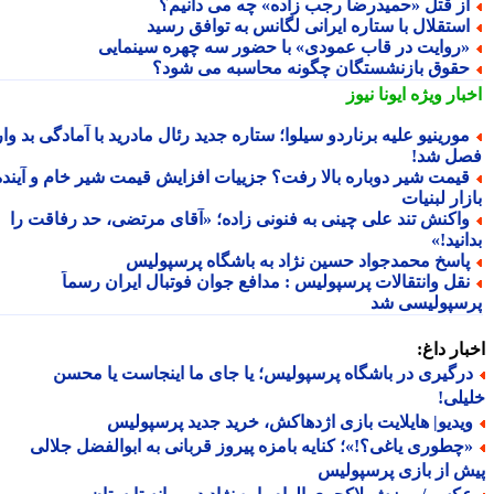
ز قتل «حمیدرضا رجب زاده» چه می دانیم؟
ستقلال با ستاره ایرانی لگانس به توافق رسید
روایت در قاب عمودی» با حضور سه چهره سینمایی
قوق بازنشستگان چگونه محاسبه می شود؟
بار ویژه
ایونا نیوز
ورینیو علیه برناردو سیلوا؛ ستاره جدید رئال مادرید با آمادگی بد وارد
ل شد!
یمت شیر دوباره بالا رفت؟ جزییات افزایش قیمت شیر خام و آینده
ار لبنیات
اکنش تند علی چینی به فنونی زاده؛ «آقای مرتضی، حد رفاقت را
نید!»
اسخ محمدجواد حسین نژاد به باشگاه پرسپولیس
قل وانتقالات پرسپولیس : مدافع جوان فوتبال ایران رسماً
سپولیسی شد
ار داغ:
رگیری در باشگاه پرسپولیس؛ یا جای ما اینجاست یا محسن
لی!
یدیو| هایلایت بازی اژدهاکش، خرید جدید پرسپولیس
چطوری یاغی؟!»؛ کنایه بامزه پیروز قربانی به ابوالفضل جلالی
 از بازی پرسپولیس