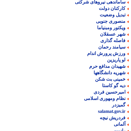
اماندهی نیروهای شرکتی
ارکنان دولت
بدیل وضعیت
نصوری جنوبی
یکتور ومبنیاما
هر عسقلان
اصله گذاری
یامند رحمان
رزش پرورش اندام
و پاریزین
هیدان مدافع حرم
هریه دانشگاهها
مینی بت شکن
یه گو کاستا
میرحسین فردی
ظام ومهوری اسلامی
میزدر
salamat.gov.i
ردریش نیچه
لمانی
ازبین