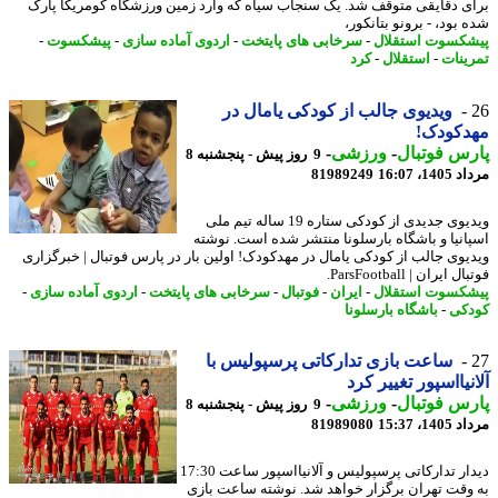
ی دقایقی متوقف شد. یک سنجاب سیاه که وارد زمین ورزشگاه کومریکا پارک
بود، - برونو بتانکور،
کسوت استقلال
-
سرخابی های پایتخت
-
اردوی آماده سازی
-
پیشکسوت
-
ینات
-
استقلال
-
کرد
ویدیوی جالب از کودکی یامال در
دکودک!
س فوتبال
-
ورزشی
-
9 روز پیش - پنجشنبه 8
1، 16:07
81989249
ویدیوی جدیدی از کودکی ستاره 19 ساله تیم ملی
انیا و باشگاه بارسلونا منتشر شده است. نوشته
یوی جالب از کودکی یامال در مهدکودک! اولین بار در پارس فوتبال | خبرگزاری
 ایران | ParsFootball.
کسوت استقلال
-
ایران
-
فوتبال
-
سرخابی های پایتخت
-
اردوی آماده سازی
-
کی
-
باشگاه بارسلونا
ساعت بازی تدارکاتی پرسپولیس با
نیااسپور تغییر کرد
س فوتبال
-
ورزشی
-
9 روز پیش - پنجشنبه 8
1، 15:37
81989080
دیدار تدارکاتی پرسپولیس و آلانیااسپور ساعت 17:30
وقت تهران برگزار خواهد شد. نوشته ساعت بازی