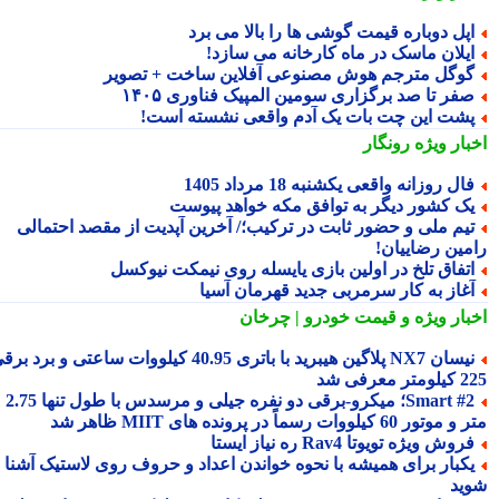
پل دوباره قیمت گوشی ها را بالا می برد
یلان ماسک در ماه کارخانه می سازد!
وگل مترجم هوش مصنوعی آفلاین ساخت + تصویر
فر تا صد برگزاری سومین المپیک فناوری ۱۴۰۵
شت این چت بات یک آدم واقعی نشسته است!
بار ویژه
رونگار
ال روزانه واقعی یکشنبه 18 مرداد 1405
ک کشور دیگر به توافق مکه خواهد پیوست
یم ملی و حضور ثابت در ترکیب؛/ آخرین آپدیت از مقصد احتمالی
مین رضاییان!
تفاق تلخ در اولین بازی یایسله روی نیمکت نیوکسل
غاز به کار سرمربی جدید قهرمان آسیا
بار ویژه
و قیمت خودرو | چرخان
نیسان NX7 پلاگین هیبرید با باتری 40.95 کیلووات ساعتی و برد برقی
 معرفی شد
Smart #2؛ میکرو-برقی دو نفره جیلی و مرسدس با طول تنها 2.75
ور 60 کیلووات رسماً در پرونده های MIIT ظاهر شد
روش ویژه تویوتا Rav4 ره نیاز ایستا
کبار برای همیشه با نحوه خواندن اعداد و حروف روی لاستیک آشنا
ید