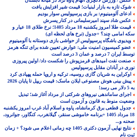
کس / ورزش لاکچری الهام پاوه نژاد در میانه تابستان
وک تازه به بازار لبنیات؛ قیمت شیر افزایش یافت
دعای آلومینیوم: بر بازی پرسپولیس سوار بودیم
کس شاد سپند امیرسلیمانی در کنار پسرش
قیمت طلا امروز یکشنبه 18 مرداد 1405؛ نرخ طلای 18 عیار و
 امامی چند؟ +جدول (نرخ های لحظه ای)
یدیوی باشگاه پرسپولیس از حواشی بازی دوستانه با آلومینیوم
ضو کمیسیون امنیت ملی: عوارض تعیین شده برای تنگه هرمز
ران 7 درصد و عمان 3 درصد است
نعت نفت امیدهای قرمزپوش را شکست داد/ اولین پیروزی
ی در آبادان مقابل پرسپولیس
وکراین به شریان گازی روسیه، ترکیه و اروپا حمله پهپادی کرد
پیش بینی هوش مصنوعی ایلان ماسک: قیمت ریپل تا پایان 2026
!
جرای ساماندهی نیروهای شرکتی از مرداد آغاز شد؛ تبدیل
یت منوط به قانون و آزمون است
دول قطعی برق کرمانشاه، پاوه و اسلام آباد غرب امروز یکشنبه
18 مرداد 1405 +برنامه خاموشی سنقر، گیلانغرب، کنگاور، جوانرود،
ه و...
نتایج نهایی آزمون دکتری 1405 چه زمانی اعلام می شود؟ + زمان
 نام