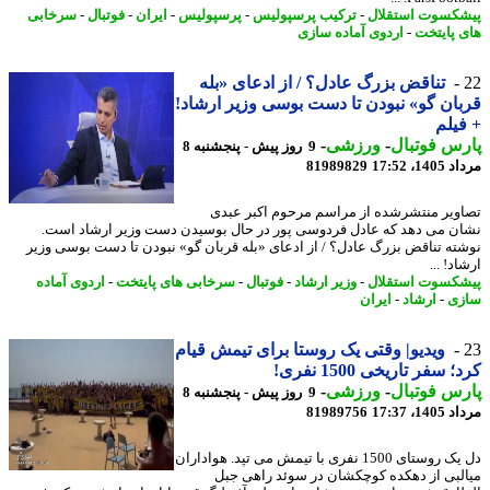
کسوت استقلال
-
ترکیب پرسپولیس
-
پرسپولیس
-
ایران
-
فوتبال
-
سرخابی
 پایتخت
-
اردوی آماده سازی
تناقض بزرگ عادل؟ / از ادعای «بله
ان گو» نبودن تا دست بوسی وزیر ارشاد!
یلم
س فوتبال
-
ورزشی
-
9 روز پیش - پنجشنبه 8
1، 17:52
81989829
ویر منتشرشده از مراسم مرحوم اکبر عبدی
ن می دهد که عادل فردوسی پور در حال بوسیدن دست وزیر ارشاد است.
ته تناقض بزرگ عادل؟ / از ادعای «بله قربان گو» نبودن تا دست بوسی وزیر
د! ...
کسوت استقلال
-
وزیر ارشاد
-
فوتبال
-
سرخابی های پایتخت
-
اردوی آماده
ی
-
ارشاد
-
ایران
ویدیو| وقتی یک روستا برای تیمش قیام
 سفر تاریخی 1500 نفری!
س فوتبال
-
ورزشی
-
9 روز پیش - پنجشنبه 8
1، 17:37
81989756
دل یک روستای 1500 نفری با تیمش می تپد. هواداران
لبی از دهکده کوچکشان در سوئد راهی جبل