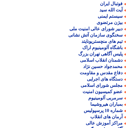
وتبال ایران
یت الله سید
یستم ایمنی
یژن مرتضوی
بیر شورای عالی امنیت ملی
خنگوی سازمان آتش نشانی
یم های منچستریونایتد
اشگاه آلومینیوم اراک
لیس آگاهی تهران بزرگ
شمنان انقلاب اسلامی
حمدجواد حسین نژاد
فاع مقدس و مقاومت
ستگاه های اجرایی
جلس شورای اسلامی
ضو کمیسیون امنیت
رمربی آلومینیوم
مباران هیروشیما
اره 10 پرسپولیس
رمان های انقلاب
راکز آموزش عالی