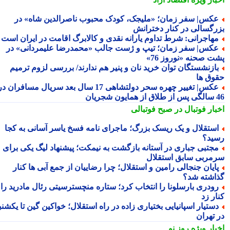
کس| سفر زمان؛ «ملیجک، کودک محبوب ناصرالدین شاه» در
رگسالی در کنار دخترانش
هاجرانی: شرط تداوم یارانه نقدی و کالابرگ اقامت در ایران است
کس| سفر زمان؛ تیپ و ژست جالب «محمدرضا علیمردانی» در
ت صحنه «نوروز 76»
ازنشستگان توان خرید نان و پنیر هم ندارند/ بررسی لزوم ترمیم
وق ها
عکس| تغییر چهره سحر دولتشاهی 17 سال بعد سریال مسافران در
شجریان
بار فوتبال در صبح فوتبالی
ستقلال و یک ریسک بزرگ؛ ماجرای نامه فسخ یاسر آسانی به کجا
ید؟
جتبی جباری در آستانه بازگشت به نیمکت؛ پیشنهاد لیگ یکی برای
مربی سابق استقلال
ایان جنجالی رامین و استقلال؛ چرا رضاییان از جمع آبی ها کنار
اشته شد؟
ودری بارسلونا را انتخاب کرد؛ ستاره منچسترسیتی رئال مادرید را
ر زد
ستیار اسپانیایی بختیاری زاده در راه استقلال؛ خواکین گین تا یکشنبه
 تهران
بار ویژه
روز نو