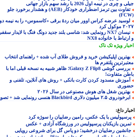
 و چری در نیمه اول 2026 با رشد سهم بازار جهانی
تفاوت بین ترمز اضطراری خودکار (AEB) و هشدار برخورد جلو
وسید عرضه کراس اوور میان ردهٔ برقی «کاسموس» را به نیمه دوم
وکول کرد
نیسان NX7 رونمایی شد: شاسی بلند جدید دونگ فنگ با لایدار سقفی
رتباط با خانواده NX8
بار ویژه
تک ناک
هترین اپلیکیشن خرید و فروش طلای آب شده + راهنمای انتخاب
تبرترین پلتفرم ها
بررسی گوشی Galaxy Z Flip8؛ ظاهر شبیه به نسخه قبلی اما با
طن متفاوت!
موزش مسدود کردن کارت بانکی + روش های آنلاین، تلفنی و
وری
هترین شغل های هوش مصنوعی در سال ۲۰۲۶
رخودروی ۲.۵ میلیون دلاری Blackbird هنسی رونمایی شد + تصویر
ار داغ:
رسپولیس با یک عکس، رامین رضاییان را سوژه کرد
مرین بازیکنان پرسپولیس در ورزشگاه آزادی + عکس
انشین رضاییان درخشید؛ دو پاس گل برای شروعی رویایی