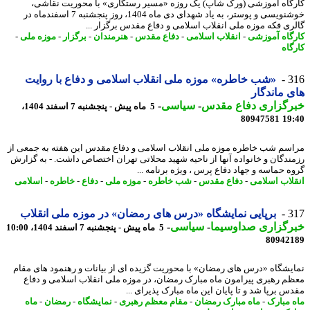
گاه آموزشی (ورک شاپ) یک روزه «مسیر رستگاری» با محوریت نقاشی،
خوشنویسی و پوستر، به یاد شهدای دی ماه 1404، روز پنجشنبه 7 اسفندماه در
ری فکه موزه ملی انقلاب اسلامی و دفاع مقدس برگزار ...
گاه آموزشی
-
انقلاب اسلامی
-
دفاع مقدس
-
هنرمندان
-
برگزار
-
موزه ملی
-
گاه
3
«شب خاطره» موزه ملی انقلاب اسلامی و دفاع با روایت
 ماندگار
رگزاری دفاع مقدس
-
سیاسی
-
5 ماه پیش - پنجشنبه 7 اسفند 1404،
80947581
19
سم شب خاطره موزه ملی انقلاب اسلامی و دفاع مقدس این هفته به جمعی از
ندگان و خانواده آنها از ناحیه شهید محلاتی تهران اختصاص داشت. - به گزارش
ه حماسه و جهاد دفاع پرس ، ویژه برنامه ...
لاب اسلامی
-
دفاع مقدس
-
شب خاطره
-
موزه ملی
-
دفاع
-
خاطره
-
اسلامی
3
برپایی نمایشگاه «درس های رمضان» در موزه ملی انقلاب
رگزاری صداوسیما
-
سیاسی
-
5 ماه پیش - پنجشنبه 7 اسفند 1404، 10:00
80942
یشگاه «درس های رمضان» با محوریت گزیده ای از بیانات و رهنمود های مقام
م رهبری پیرامون ماه مبارک رمضان، در موزه ملی انقلاب اسلامی و دفاع
س برپا شد و تا پایان این ماه مبارک پذیرای ...
 مبارک
-
ماه مبارک رمضان
-
مقام معظم رهبری
-
نمایشگاه
-
رمضان
-
ماه