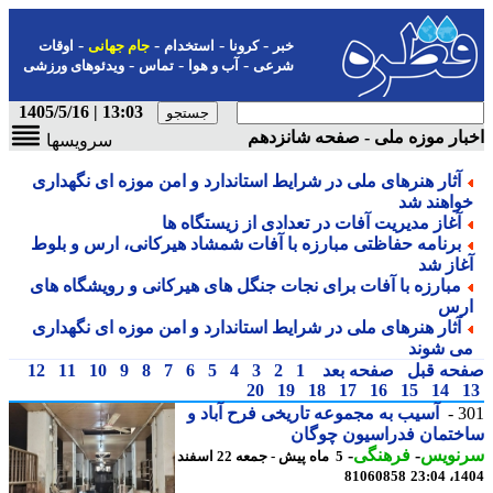
-
-
-
-
خبر
کرونا
استخدام
جام جهانی
اوقات
-
-
-
شرعی
آب و هوا
تماس
ویدئوهای ورزشی
13:03 | 1405/5/16
ار موزه ملی - صفحه شانزدهم
سرویسها
آثار هنرهای ملی در شرایط استاندارد و امن موزه ای نگهداری
واهند شد
آغاز مدیریت آفات در تعدادی از زیستگاه ها
برنامه حفاظتی مبارزه با آفات شمشاد هیرکانی، ارس و بلوط
غاز شد
مبارزه با آفات برای نجات جنگل های هیرکانی و رویشگاه های
رس
آثار هنرهای ملی در شرایط استاندارد و امن موزه ای نگهداری
ی شوند
حه قبل
صفحه بعد
1
2
3
4
5
6
7
8
9
10
11
12
20
19
18
17
16
15
14
3
آسیب به مجموعه تاریخی فرح آباد و
ختمان فدراسیون چوگان
نویس
-
فرهنگی
-
5 ماه پیش - جمعه 22 اسفند
81060858
1404