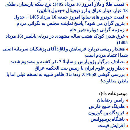
قیمت طلا و دلار امروز 16 مرداد 1405؛ نرخ سکه پارسیان، طلای
مت خودرو های سایپا امروز جمعه 16 مرداد 1405 + جدول
نزین گران می شود؟ پاسخ نماینده مجلس به نگرانی مردم
مزمه گرانی دوباره شیر خام
غرق شدن کودک هشت ساله مشهدی در دریای بابلسر (16 مرداد
14
شدار ربیعی درباره فرسایش وفاق؛ آقای پزشکیان سرمایه اصلی
 اعتماد مردم است
ادف مرگبار پژو پارس و ساینا؛ 7 نفر کشته و مصدوم شدند
یدار وزیر علوم ایران با رییس بیت الحکمه عراق
بررسی گوشی Galaxy Z Flip8؛ ظاهر شبیه به نسخه قبلی اما با
ن متفاوت!
ضوعات داغ:
امین رضاییان
لدینگ خلیج فارس
رودگاه بن گوریون
اشگاه پرسپولیس
فزایش قیمت