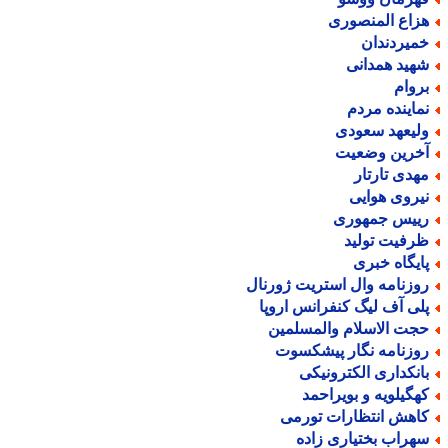
زاع المنصوری
میردندان
هید همدانی
روام
ماینده مردم
لیعهد سعودی
خرین وضعیت
هدی تارتار
یروی هوایی
ییس جمهوری
رفیت تولید
ایگاه خبری
وزنامه وال استریت ژورنال
لی آف لیگ کنفرانس اروپا
جت الاسلام والمسلمین
وزنامه نگار پیشکسوت
انکداری الکترونیکی
هگیلویه و بویراحمد
اهش انتظارات تورمی
هراب بختیاری زاده