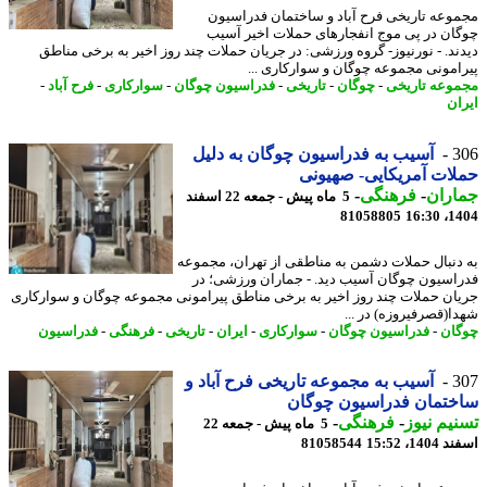
وعه تاریخی فرح آباد و ساختمان فدراسیون
ان در پی موج انفجارهای حملات اخیر آسیب
ند. - نورنیوز- گروه ورزشی: در جریان حملات چند روز اخیر به برخی مناطق
امونی مجموعه چوگان و سوارکاری ...
وعه تاریخی
-
چوگان
-
تاریخی
-
فدراسیون چوگان
-
سوارکاری
-
فرح آباد
-
ان
3
آسیب به فدراسیون چوگان به دلیل
ات آمریکایی- صهیونی
اران
-
فرهنگی
-
5 ماه پیش - جمعه 22 اسفند
81058805
1404
دنبال حملات دشمن به مناطقی از تهران، مجموعه
اسیون چوگان آسیب دید. - جماران ورزشی؛ در
ان حملات چند روز اخیر به برخی مناطق پیرامونی مجموعه چوگان و سوارکاری
ا(قصرفیروزه) در ...
ان
-
فدراسیون چوگان
-
سوارکاری
-
ایران
-
تاریخی
-
فرهنگی
-
فدراسیون
3
آسیب به مجموعه تاریخی فرح آباد و
ختمان فدراسیون چوگان
یم نیوز
-
فرهنگی
-
5 ماه پیش - جمعه 22
14، 15:52
81058544