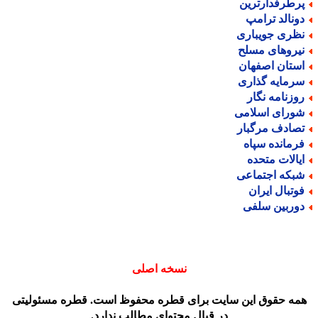
رطرفدارترین
ونالد ترامپ
ظری جویباری
یروهای مسلح
ستان اصفهان
رمایه گذاری
وزنامه نگار
ورای اسلامی
صادف مرگبار
رمانده سپاه
یالات متحده
بکه اجتماعی
وتبال ایران
وربین سلفی
نسخه اصلی
مه حقوق این سایت برای قطره محفوظ است. قطره مسئولیتی
در قبال محتوای مطالب ندارد.