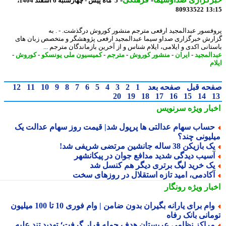
5 ماه پیش - چهارشنبه 6 اسفند 1404،
80933522
13
فسور عبدالمجید ارفعی مترجم منشور کوروش درگذشت. - . به
رش خبرگزاری صداو سیما عبدالمجید ارفعی پژوهشگر و متخصص زبان های
تانی اکدی و ایلامی، ایلام شناس و از آخرین بازماندگان مترجم ...
المجید
-
ایران
-
منشور کوروش
-
مترجم
-
کمیسیون ملی یونسکو
-
کوروش
-
م
حه قبل
صفحه بعد
1
2
3
4
5
6
7
8
9
10
11
12
20
19
18
17
16
15
14
بار ویژه
سرنویس
ساب سهام عدالتی ها پرپول شد| قیمت روز سهام عدالت یک
لیونی چند؟
 بازیکن 38 ساله جانشین مرتضی شریفی شد!
سیب دیدگی شدید مدافع جوان در پیکانشهر
ک خرید لیگ برتری دیگر هم کنسل شد
کادمی، امید تازه استقلال در روزهای سخت
بار ویژه
رونگار
وام برای یارانه بگیران بدون ضامن | وام فوری 10 تا 100 میلیون
مانی بانک رفاه
راکز نظامی عربستان هدف حمله قرار گرفت؛ تهدید تند علیه