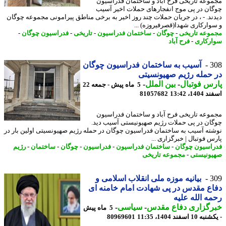
وعه تاریخی فرح آباد و ساختمان فدراسیون
ان در پی موج انفجارهای حملات اخیر آسیب
ند. - ، در جریان حملات چند روز اخیر به برخی مناطق پیرامونی مجموعه چوگان
وارکاری شهدا(قصرفیروزه) ...
وعه تاریخی
-
چوگان
-
ساختمان فدراسیون
-
تاریخی
-
فدراسیون چوگان
-
رکاری
-
فرح آباد
3
آسیب به ساختمان فدراسیون چوگان
حمله رژیم صهیونسیتی
س فوتبال
-
بین الملل
-
5 ماه پیش - جمعه 22
14، 13:42
81057682
وعه تاریخی فرح آباد و ساختمان فدراسیون
ان در پی حملات رژیم صهیونیستی آسیب دید.
ته آسیب به ساختمان فدراسیون چوگان در حمله رژیم صهیونسیتی اولین بار در
س فوتبال | خبرگزاری ...
اسیون چوگان
-
ساختمان فدراسیون
-
فدراسیون
-
چوگان
-
ساختمان
-
رژیم
ونیستی
-
مجموعه تاریخی
3
بیانیه موزه ملی انقلاب اسلامی و
ع مقدس در پی شهادت امام خامنه ای
ه الله علیه
رگزاری دفاع مقدس
-
سیاسی
-
5 ماه پیش
1 اسفند 1404، 11:35
80969601