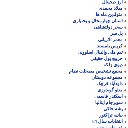
رز دیجیتال
یلاد محمدی
تولدین ماه ها
ستان چهارمحال و بختیاری
حر دولتشاهی
ل سر
عمر الاریانی
ریس بامستد
یم ملی والیبال اسلوونی
روچ پول حقیقی
یوی زلکه
جمع تشخیص مصحلت نظام
جموعه دوستان
اودآباد قرچک
تئو گوندوزی
سکندر قاسمی
وپرجام ایتالیا
شه خاکی
یانیه تراکتور
نتخابات سال 84
هرمان ووشو