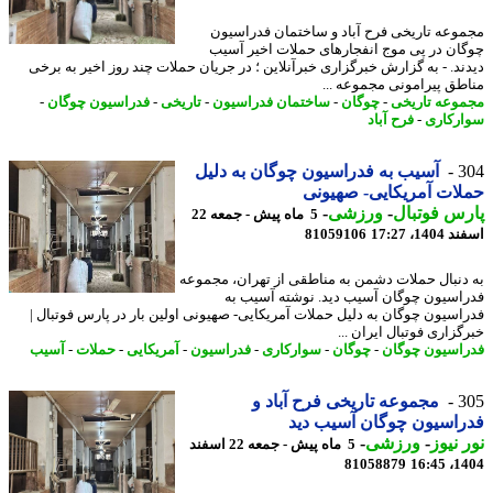
وعه تاریخی فرح آباد و ساختمان فدراسیون
ان در پی موج انفجارهای حملات اخیر آسیب
ند. - به گزارش خبرگزاری خبرآنلاین ؛ در جریان حملات چند روز اخیر به برخی
طق پیرامونی مجموعه ...
وعه تاریخی
-
چوگان
-
ساختمان فدراسیون
-
تاریخی
-
فدراسیون چوگان
-
رکاری
-
فرح آباد
3
آسیب به فدراسیون چوگان به دلیل
ات آمریکایی- صهیونی
س فوتبال
-
ورزشی
-
5 ماه پیش - جمعه 22
14، 17:27
81059106
دنبال حملات دشمن به مناطقی از تهران، مجموعه
اسیون چوگان آسیب دید. نوشته آسیب به
اسیون چوگان به دلیل حملات آمریکایی- صهیونی اولین بار در پارس فوتبال |
زاری فوتبال ایران ...
اسیون چوگان
-
چوگان
-
سوارکاری
-
فدراسیون
-
آمریکایی
-
حملات
-
آسیب
3
مجموعه تاریخی فرح آباد و
اسیون چوگان آسیب دید
 نیوز
-
ورزشی
-
5 ماه پیش - جمعه 22 اسفند
81058879
1404