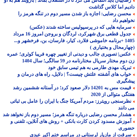
ضاییان باید التماس می کرد تا در استقلال بماند | بازوبند هم به او
یم اما کلاس گذاشت
حسن رضایی: اجازه باز شدن مسیر دوم در تنگه هرمز را
اهیم داد
رمایه هایی که در پرسپولیس ساخته شدند (عکس)
جدول قطعی برق شهرکرد، لردگان و بروجن امروز 16 مرداد
1405 +برنامه خاموشی فلارد، کیار، فارسان، بن، فرخشهر و...
ارمحال و بختیاری )
کس| تصویری جالب و دیدنی از تغییر چهره فریبا کوثری؛ عمره
وم مختار سریال مختارنامه در 59 سالگی؛ سال 1404
بریک مهدی طارمی به هم تیمی سابق خود
واب های آشفته علتش چیست؟ | دلایل، راه های درمان و
شگیری
قیمت مس به 14201 دلار صعود کرد؛ در آستانه ششمین رشد
گی متوالی از 2020
ظرسنجی رویترز: مردم آمریکا جنگ با ایران را عامل بی ثباتی
دانند
شدار محسن رضایی درباره تنگه هرمز؛ مسیر دوم باز نخواهد شد
موزش مسدود کردن کارت بانکی + روش های آنلاین، تلفنی و
وری
رقت از مازیار لرستانی در مراسم ختم اکبر عبدی