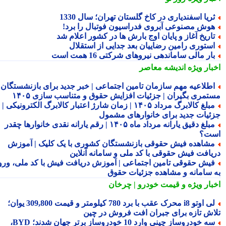
ریا اسفندیاری در کاخ گلستان تهران؛ سال 1330
وش مصنوعی آبروی فدراسیون فوتبال را برد!
اریخ آغاز و پایان اوج بارش ها در کشور اعلام شد
ستوری رامین رضاییان بعد جدایی از استقلال
ار مالی ساماندهی نیروهای شرکتی 16 همت است
بار ویژه
اندیشه معاصر
طلاعیه مهم سازمان تامین اجتماعی | خبر جدید برای بازنشستگان و
تمری بگیران | جزئیات افزایش حقوق و متناسب سازی ۱۴۰۵
مبلغ کالابرگ مرداد ۱۴۰۵ | زمان شارژ اعتبار کالابرگ الکترونیکی |
ئیات جدید برای خانوارهای مشمول
مبلغ دقیق یارانه مرداد ماه ۱۴۰۵ | رقم یارانه نقدی خانوارها چقدر
ت؟
شاهده فیش حقوقی بازنشستگان کشوری با یک کلیک | آموزش
یافت فیش حقوقی با کد ملی و سامانه آنلاین
یش حقوقی تامین اجتماعی | آموزش دریافت فیش با کد ملی، ورود
 سامانه و مشاهده جزئیات حقوق
بار ویژه
و قیمت خودرو | چرخان
لی اوتو i8 محرک عقب با برد 780 کیلومتر و قیمت 309,800 یوان؛
اش تازه برای جبران افت فروش در چین
سه خودروساز چینی وارد 10 خودروساز برتر جهان شدند؛ BYD،