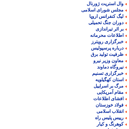
ال استریت ژورنال
جلس شورای اسلامی
یگ کنفرانس اروپا
وران جنگ تحمیلی
ر اثر تیراندازی
طلاعات محرمانه
برگزاری رویترز
رباره پرسپولیس
رفیت تولید برق
عاون وزیر نیرو
یروگاه دماوند
برگزاری تسنیم
ستان کهگیلویه
رگ بر اسراییل
قام آمریکایی
فشای اطلاعات
ولاد خوزستان
نقلاب اسلامی
ییس پلیس راه
وهرنگ و کیار