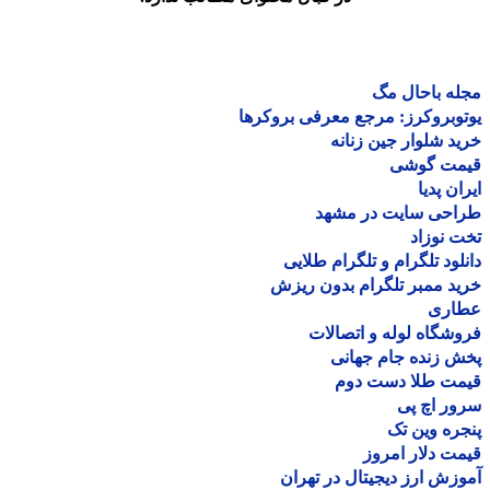
ه باحال مگ
وبروکرز: مرجع معرفی بروکرها
د شلوار جین زنانه
مت گوشی
ان پدیا
احی سایت در مشهد
 نوزاد
لود تلگرام و تلگرام طلایی
د ممبر تلگرام بدون ریزش
اری
شگاه لوله و اتصالات
 زنده جام جهانی
مت طلا دست دوم
ر اچ پی
ره وین تک
ت دلار امروز
زش ارز دیجیتال در تهران