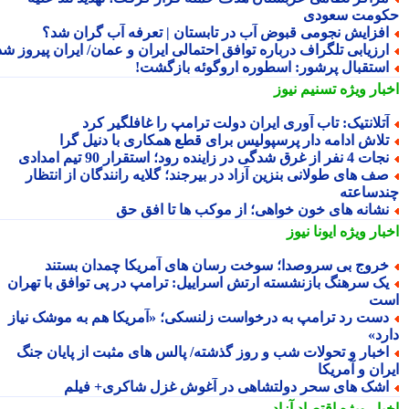
ومت سعودی
فزایش نجومی قبوض آب در تابستان | تعرفه آب گران شد؟
رزیابی تلگراف درباره توافق احتمالی ایران و عمان/ ایران پیروز شد
ستقبال پرشور: اسطوره اروگوئه بازگشت!
بار ویژه
تسنیم نیوز
تلانتیک: تاب آوری ایران دولت ترامپ را غافلگیر کرد
لاش ادامه دار پرسپولیس برای قطع همکاری با دنیل گرا
 4 نفر از غرق شدگی در زاینده رود؛ استقرار 90 تیم امدادی
ف های طولانی بنزین آزاد در بیرجند؛ گلایه رانندگان از انتظار
دساعته
شانه های خون خواهی؛ از موکب ها تا افقِ حق
بار ویژه
ایونا نیوز
روج بی سروصدا؛ سوخت رسان های آمریکا چمدان بستند
ک سرهنگ بازنشسته ارتش اسراییل: ترامپ در پی توافق با تهران
ت
ست رد ترامپ به درخواست زلنسکی؛ «آمریکا هم به موشک نیاز
رد»
خبار و تحولات شب و روز گذشته/ پالس های مثبت از پایان جنگ
ان و آمریکا
شک های سحر دولتشاهی در آغوش غزل شاکری+ فیلم
بار ویژه
اقتصاد آزاد