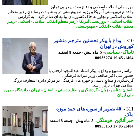
ه ملی انقلاب اسلامی و دفاع مقدس در پی تجاوز
قدام تروریستی آمریکا و رژیم صهیونیستی در به شهادت رساندن رهبر معظم
لاب اسلامی و تجاوز به خاک کشورمان بیانیه ای صادر کرد. - به گزارش ...
لاب اسلامی
-
تروریستی آمریکا
-
رهبر معظم انقلاب اسلامی
-
اسلامی
-
رهبر
م انقلاب
-
انقلاب
-
صهیونیستی
3
وداع با پیکر نخستین مترجم منشور
وش در تهران
ناک
-
سیاسی
-
5 ماه پیش - جمعه 8 اسفند
80956274
1404
سم تشییع و وداع با پیکر استاد عبدالمجید ارفعی با
ر علی اکبر صالحی وزیر میراث فرهنگی،
شگری و صنایع دستی و چهره های فرهنگی در مرکز دایره المعارف بزرگ
امی تهران برگزار شد. ...
تان شناس
-
زبان
-
گردشگری و صنایع دستی
-
باستان
-
تهران
-
دانشگاه
-
موزه
 ایران
3
40 تصویر از سوره های حمدِ موزه
ک
 آنلاین
-
فرهنگی
-
5 ماه پیش - جمعه 8 اسفند
80955153
1404