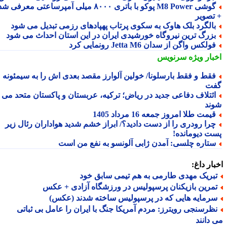
گوشی M8 Power پوکو با باتری ۸۰۰۰ میلی آمپرساعتی معرفی شد
تصویر
الگرد بلک هاوک به سکوی پرتاب پهپادهای رزمی تبدیل می شود
زرگ ترین نیروگاه خورشیدی ایران در این استان احداث می شود
ولکس واگن از سدان Jetta M6 رونمایی کرد
بار ویژه
سرنویس
قط و فقط بارسلونا/ خولین آلوارز مقصد بعدی اش را به سیمئونه
ت
ئتلاف دفاعی جدید در ریاض؛ ترکیه، عربستان و پاکستان متحد می
ند
یمت طلا امروز جمعه 16 مرداد 1405
را رودری را از دست دادید؟/ ابراز خشم شدید هواداران رئال زیر
ت دیومانده!
تاره چلسی: آمدن ژابی آلونسو به نفع من است
ار داغ:
بریک مهدی طارمی به هم تیمی سابق خود
مرین بازیکنان پرسپولیس در ورزشگاه آزادی + عکس
رمایه هایی که در پرسپولیس ساخته شدند (عکس)
ظرسنجی رویترز: مردم آمریکا جنگ با ایران را عامل بی ثباتی
دانند