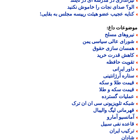
یراندازی در مدرسه ای در تایلند
لو؟ صدای نجات را خاموش نکنید
نایه عجیب عضو هیئت رییسه مجلس به بقایی!
ضوعات داغ:
یروهای مسلح
ورای عالی سیاسی یمن
مسان سازی حقوق
اهش قدرت خرید
قویت حافظه
اور ایرانی
تاره آرژانتینی
یمت طلا و سکه
یمت سکه و طلا
ملیات گسترده
بکه تلویزیونی سی ان ان ترک
هرمانی لیگ والیبال
مانسیو آمارو
اعده نفی سبیل
رکیب ایران
ادان