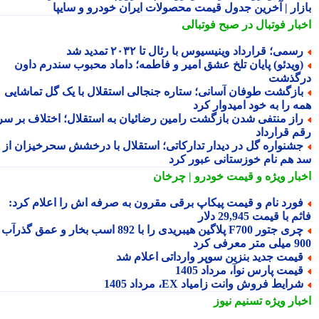
زار | آخرین جدول قیمت محصولات ایران خودرو و سایپا
بار فوتبال در صبح فوتبالی
سمی؛ قرارداد وینیسیوس با رئال تا ۲۰۳۲ تمدید شد
ویدئو) پایان تلخ عشق امیر و فاطمه؛ داماد محبوب سندرم داون
گذشت
ازگشت طوفان آسانی؛ ستاره جنجالی استقلال با یک گل تماشایی
ه را به خود امیدوار کرد
از منتفی شدن بازگشت رامین رضائیان به استقلال؛ اختلاف بر سر
م قرارداد
شنواره گل در دیدار تدارکاتی؛ استقلال با درخشش سحرخیزان از
 هم نام خوزستانی عبور کرد
بار ویژه
و قیمت خودرو | چرخان
ورد نام و قیمت پیکاپ برقی مقرون به صرفه اش را اعلام کرد:
 با قیمت 29,945 دلار
چری جتور F700 پلاگین هیبریدی را با 892 اسب بخار و عمق گذرآب
 معرفی کرد
یمت جدید بنزین سوپر وارداتی اعلام شد
یمت پارس نوآ، مرداد 1405
رایط فروش وانت زامیاد EX، مرداد 1405
بار ویژه
تسنیم نیوز