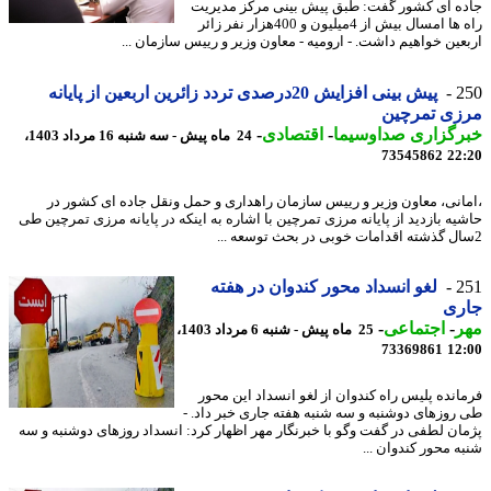
ه ای کشور گفت: طبق پیش بینی مرکز مدیریت
راه ها امسال بیش از 4میلیون و 400هزار نفر زائر
عین خواهیم داشت. - ارومیه - معاون وزیر و رییس سازمان ...
2
پیش بینی افزایش 20درصدی تردد زائرین اربعین از پایانه
زی تمرچین
رگزاری صداوسیما
-
اقتصادی
-
24 ماه پیش - سه شنبه 16 مرداد 1403،
73545862
22
انی، معاون وزیر و رییس سازمان راهداری و حمل ونقل جاده ای کشور در
یه بازدید از پایانه مرزی تمرچین با اشاره به اینکه در پایانه مرزی تمرچین طی
2
لغو انسداد محور کندوان در هفته
ری
ر
-
اجتماعی
-
25 ماه پیش - شنبه 6 مرداد 1403،
73369861
12
انده پلیس راه کندوان از لغو انسداد این محور
روزهای دوشنبه و سه شنبه هفته جاری خبر داد. -
ان لطفی در گفت وگو با خبرنگار مهر اظهار کرد: انسداد روزهای دوشنبه و سه
ه محور کندوان ...