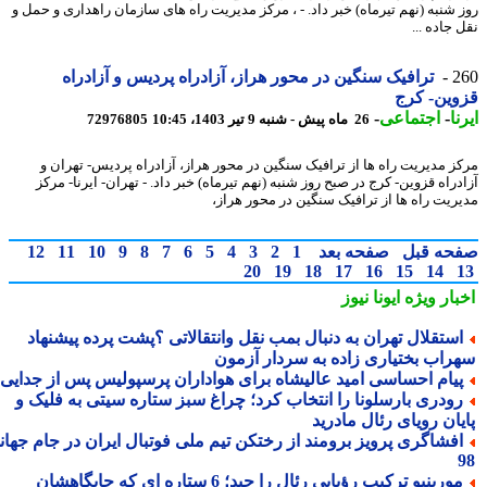
 شنبه (نهم تیرماه) خبر داد. - ، مرکز مدیریت راه های سازمان راهداری و حمل و
جاده ...
2
ترافیک سنگین در محور هراز، آزادراه پردیس و آزادراه
ین- کرج
ا
-
اجتماعی
-
26 ماه پیش - شنبه 9 تیر 1403، 10:45
72976805
ز مدیریت راه ها از ترافیک سنگین در محور هراز، آزادراه پردیس- تهران و
راه قزوین- کرج در صبح روز شنبه (نهم تیرماه) خبر داد. - تهران- ایرنا- مرکز
ریت راه ها از ترافیک سنگین در محور هراز،
حه قبل
صفحه بعد
1
2
3
4
5
6
7
8
9
10
11
12
20
19
18
17
16
15
14
بار ویژه
ایونا نیوز
ستقلال تهران به دنبال بمب نقل وانتقالاتی ؟پشت پرده پیشنهاد
راب بختیاری زاده به سردار آزمون
یام احساسی امید عالیشاه برای هواداران پرسپولیس پس از جدایی
ودری بارسلونا را انتخاب کرد؛ چراغ سبز ستاره سیتی به فلیک و
یان رویای رئال مادرید
فشاگری پرویز برومند از رختکن تیم ملی فوتبال ایران در جام جهانی
مورینیو ترکیب رؤیایی رئال را چید؛ 6 ستاره ای که جایگاهشان