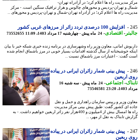
ز مدیریت راه ها اعلام کرد؛ در آزادراه تهران-
ل و تهران-پردیس و محورهای چالوس و هراز ترافیک سنگین است. - مرکز
ریت راه ها اعلام کرد؛ در آزادراه تهران-شمال و تهران-پردیس و محورهای ...
2
افزایش 100 درصدی تردد زائر از مرزهای غربی کشور
بتر
-
اقتصادی
-
24 ماه پیش - چهارشنبه 17 مرداد 1403، 11:09
73552655
یوش امانی، معاون وزیر راه وشهرسازی در برنامه زنده خبری شبکه خبر با بیان
که خوشبختانه از سال گذشته اقدامات بسیار خوبی در مرز باشماق انجام شده
 گفت: - اعتبارات مرز باشماق نسبت ...
2
پیش بینی شمار زائران ایرانی در پیاده
 اربعین
ناک
-
اجتماعی
-
24 ماه پیش - سه شنبه 16
1، 23:20
73546581
ون وزیر و رییس سازمان راهداری و حمل و نقل
ه ای کشور گفت: طبق پیش بینی مرکز مدیریت
راه ها امسال بیش از 4میلیون و 400هزار نفر زائر اربعین خواهیم داشت. - به
ش تابناک به نقل از مهر، ...
2
پیش بینی شمار زائران ایرانی در پیاده
 ربعین