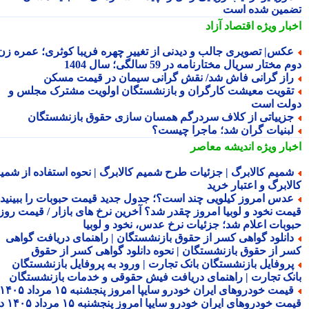
مین شده است
بار ویژه
اقتصاد آزاد
کس| تصویری جالب و دیدنی از تغییر چهره فریبا کوثری؛ عمره زن
 مختار سریال مختارنامه در 59 سالگی؛ سال 1404
از گرانی فاش شد/ نقش گرانی سیمان در قیمت مسکن
قویت معیشت کارگران و بازنشستگان اولویت مشترک مجلس و
لت است
زییاتی از کلاف سردرگم همسان سازی حقوق بازنشستگان
بنیات گران شد؛ ماجرا چیست؟
بار ویژه
اندیشه معاصر
میم کالابرگ | جزئیات طرح شمیم کالابرگ | نحوه استفاده از شمیم
لابرگ و اعتبار خرید
دس امروز کیلویی چند است؟؛ جدول جدید قیمت حبوبات را ببینید /
مت نخود و لوبیا امروز چقدر شد؟ آخرین نرخ های بازار / قیمت روز
وبات اعلام شد؛ جزئیات نرخ عدس، نخود و لوبیا
انلود گواهی کسر از حقوق بازنشستگان | راهنمای دریافت گواهی
ر از حقوق بازنشستگان | نحوه دانلود گواهی کسر از حقوق
روفایل بازنشستگان بانک تجارت | ورود به پروفایل بازنشستگان
نک تجارت | راهنمای دریافت فیش حقوقی و خدمات بازنشستگان
قیمت خودروهای ایران خودرو سایپا امروز پنجشنبه ۱۵ مرداد ۱۴۰۵ |
قیمت خودروهای ایران خودرو سایپا امروز پنجشنبه ۱۵ مرداد ۱۴۰۵ در