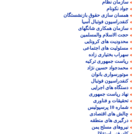
ازمان نظام
واد نکونام
مسان سازی حقوق بازنشستگان
نفدراسیون فوتبال آسیا
ازمان همکاری شانگهای
جت الاسلام والمسلمین
حدودیت های کرونایی
سئولیت های اجتماعی
هراب بختیاری زاده
یاست جمهوری ترکیه
حمدجواد حسین نژاد
وتورسواری بانوان
نفدراسیون فوتبال
ستگاه های اجرایی
هاد ریاست جمهوری
حقیقات و فناوری
اره 10 پرسپولیس
الش های اقتصادی
رگیری های منطقه
یروهای مسلح یمن
ادرفنی استقلال