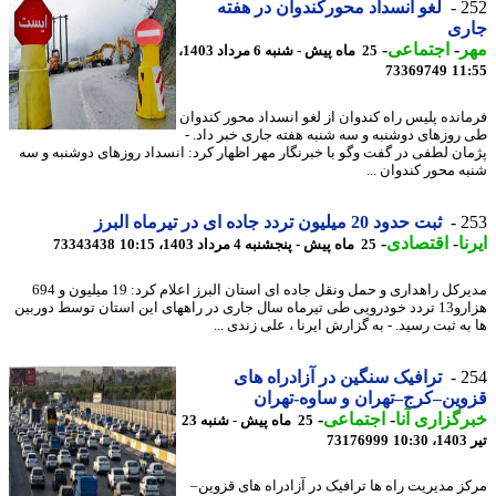
2
لغو انسداد محورکندوان در هفته
ری
ر
-
اجتماعی
-
25 ماه پیش - شنبه 6 مرداد 1403،
73369749
11
انده پلیس راه کندوان از لغو انسداد محور کندوان
روزهای دوشنبه و سه شنبه هفته جاری خبر داد. -
ان لطفی در گفت وگو با خبرنگار مهر اظهار کرد: انسداد روزهای دوشنبه و سه
ه محور کندوان ...
2
ثبت حدود 20 میلیون تردد جاده ای در تیرماه البرز
ا
-
اقتصادی
-
25 ماه پیش - پنجشنبه 4 مرداد 1403، 10:15
73343438
مدیرکل راهداری و حمل ونقل جاده ای استان البرز اعلام کرد: 19 میلیون و 694
هزارو13 تردد خودرویی طی تیرماه سال جاری در راههای این استان توسط دوربین
ه ثبت رسید. - به گزارش ایرنا ، علی زندی ...
2
ترافیک سنگین در آزادراه های
ین–کرج–تهران و ساوه-تهران
گزاری آنا
-
اجتماعی
-
25 ماه پیش - شنبه 23
1
73176999
ز مدیریت راه ها ترافیک در آزادراه های قزوین–