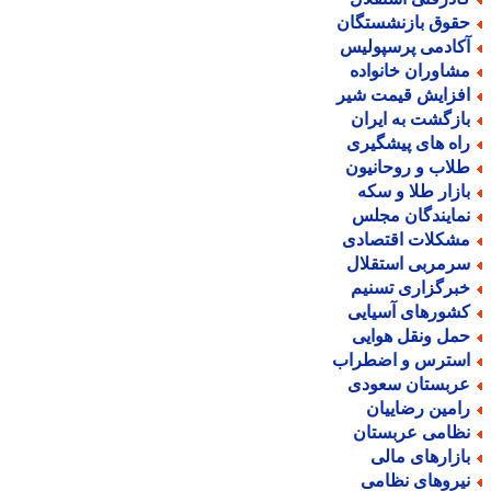
قوق بازنشستگان
کادمی پرسپولیس
شاوران خانواده
فزایش قیمت شیر
ازگشت به ایران
اه های پیشگیری
لاب و روحانیون
ازار طلا و سکه
مایندگان مجلس
شکلات اقتصادی
رمربی استقلال
برگزاری تسنیم
شورهای آسیایی
مل ونقل هوایی
سترس و اضطراب
ربستان سعودی
امین رضاییان
ظامی عربستان
ازارهای مالی
یروهای نظامی