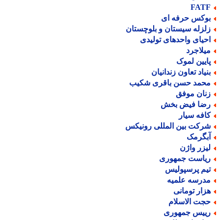
FAT
وکس حرفه ای
لزله سیستان و بلوچستان
حیای واحدهای تولیدی
یلاجرد
ایین لموک
نیاد تعاون زندانیان
حمد حسن باقری شکیب
نان موفق
ضا فیض بخش
افه سیار
رکت بین المللی رونیکس
بگرمک
یزر واژن
یاست جمهوری
یم پرسپولیس
درسه علمیه
زار تومانی
جت الاسلام
ییس جمهوری