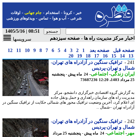
-
-
-
-
خبر
کرونا
استخدام
جام جهانی
اوقات
-
-
-
شرعی
آب و هوا
تماس
ویدئوهای ورزشی
08:51 | 1405/5/16
ار مرکز مدیریت راه ها - صفحه سیزدهم
سرویسها
حه قبل
صفحه بعد
1
2
3
4
5
6
7
8
9
10
11
12
20
19
18
17
16
15
14
2
ترافیک سنگین در آزادراه های تهران-
ل و تهران-پردیس
ان زندگی
-
اجتماعی
-
24 ماه پیش - پنجشنبه
73687236
گزارش گروه اقتصادی خبرگزاری دانشجو، مرکز
ریت راه های سازمان راهداری و حمل ونقل جاده
اعلام کرد، آخرین وضعیت ترافیک محور های شمالی حکایت از ترافیک سنگین در
دراه تهران –شمال ...
2
ترافیک سنگین در آزادراه های تهران-
ل و تهران-پردیس
ر
-
اجتماعی
-
24 ماه پیش - پنجشنبه 25 مرداد