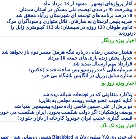
غاز پروازهای نوشهر ـ مشهد از 18 مرداد ماه
شرفت 95 درصدی نهضت ملی مسکن در استان سمنان
 برنامه های توسعه ای شهرستان زرآباد محقق شد
ربه پلیس لرستان به سارقان، قاتل متواری و سوداگران مرگ
تداوم طوفان 120 روزه در سیستان؛ باد 112 کیلومتری زابل را
نوردید
بار ویژه
رونگار
شدار محسن رضایی درباره تنگه هرمز؛ مسیر دوم باز نخواهد شد
دول پخش زنده بازی های جمعه 16 مرداد
رارداد مهم آرسنال تمدید شد
رمایه هایی که در پرسپولیس ساخته شدند (عکس)
تاره سابق برزیل در انگلیس باشگاه می خرد
بار ویژه
روز نو
لاکارد متفاوتی که در تجمعات شبانه دیده شد
نایه عجیب عضو هیئت رییسه مجلس به بقایی!
و برش از علی حسین قاضی زاده سوژه بیسیمچی مدیا شد
وسف پزشکیان: اگر دولت شکست بخورد، ایران شکست می خورد
یمت گذاری عجیب ایران خودرو؛ کارخانه از بازار جلو زد!
بار ویژه
تک ناک
رخودروی ۲.۵ میلیون دلاری Blackbird هنسی رونمایی شد + تصویر