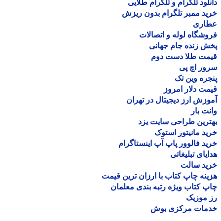
لود تلگرام و تلگرام طلایی
د ممبر تلگرام بدون ریزش
اری
شگاه لوله و اتصالات
 زنده جام جهانی
مت طلا دست دوم
ر اچ پی
ره وین تک
ت دلار امروز
زش ارز دیجیتال در تهران
ت بار
رین طراحی سایت یزد
د مانیتور استوک
د فالوور پاپ آپ اینستاگرام
یای تبلیغاتی
ید سالت
نه چاپ کتاب با ارزان ترین قیمت
 کتاب ویژه رتبه بندی معلمان
موزیک
مات مرکزی بوش