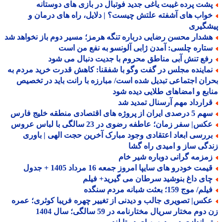
شت پرده غیبت یاغی جدید فوتبال در بازی های دوستانه
واب های آشفته علتش چیست؟ | دلایل، راه های درمان و
شگیری
شدار محسن رضایی درباره تنگه هرمز؛ مسیر دوم باز نخواهد شد
تاره چلسی: آمدن ژابی آلونسو به نفع من است
فع تنش آبی مناطق محروم با جدیت دنبال می شود
ماینده مجلس در گفت وگو با شفقنا: کاهش قدرت خرید مردم به
ان اجتماعی تبدیل شده است/ مبارزه با رانت باید در تخصیص
بع و امضاهای طلایی دیده شود
رارداد مهم آرسنال تمدید شد
صدی ایران از پروژه های اقتصادی منطقه خلیج فارس
س| سفر زمان؛ عاطفه رضوی در 23 سالگی با لباس عروس
ررسی ابعاد اعتقادی وجود مبارک آخرین حجت الهی | باوری
گی ساز و امیدی راه گشا
مزمه گرانی دوباره شیر خام
مت خودرو های سایپا امروز جمعه 16 مرداد 1405 + جدول
ای داغ بنوشید سرطان می گیرید+ فیلم
م/ موج 159؛ بعثت شبانه مردم سنگده
کس| تصویری جالب و دیدنی از تغییر چهره فریبا کوثری؛ عمره
وم مختار سریال مختارنامه در 59 سالگی؛ سال 1404