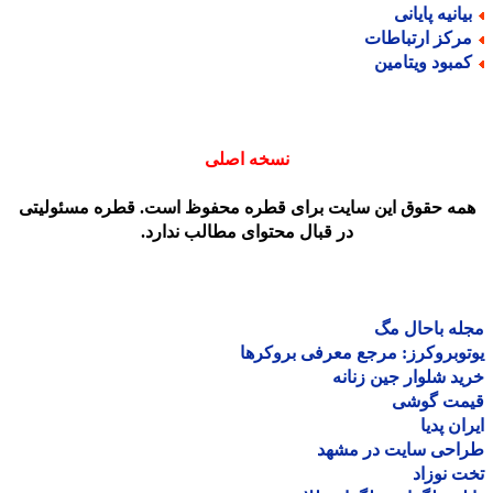
یانیه پایانی
رکز ارتباطات
مبود ویتامین
نسخه اصلی
مه حقوق این سایت برای قطره محفوظ است. قطره مسئولیتی
در قبال محتوای مطالب ندارد.
ه باحال مگ
وبروکرز: مرجع معرفی بروکرها
د شلوار جین زنانه
مت گوشی
ان پدیا
احی سایت در مشهد
 نوزاد