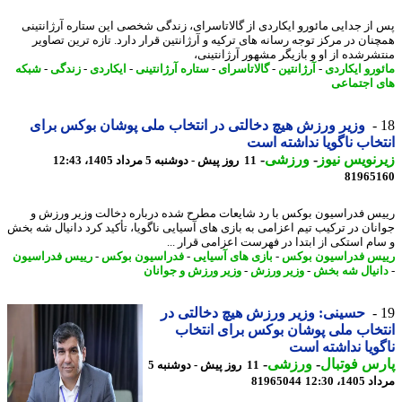
از جدایی مائورو ایکاردی از گالاتاسرای، زندگی شخصی این ستاره آرژانتینی
نان در مرکز توجه رسانه های ترکیه و آرژانتین قرار دارد. تازه ترین تصاویر
شرشده از او و بازیگر مشهور آرژانتینی،
ورو ایکاردی
-
آرژانتین
-
گالاتاسرای
-
ستاره آرژانتینی
-
ایکاردی
-
زندگی
-
شبکه
 اجتماعی
وزیر ورزش هیچ دخالتی در انتخاب ملی پوشان بوکس برای
خاب ناگویا نداشته است
نویس نیوز
-
ورزشی
-
11 روز پیش - دوشنبه 5 مرداد 1405، 12:43
81965
س فدراسیون بوکس با رد شایعات مطرح شده درباره دخالت وزیر ورزش و
نان در ترکیب تیم اعزامی به بازی های آسیایی ناگویا، تأکید کرد دانیال شه بخش
ام استکی از ابتدا در فهرست اعزامی قرار ...
س فدراسیون بوکس
-
بازی های آسیایی
-
فدراسیون بوکس
-
رییس فدراسیون
نیال شه بخش
-
وزیر ورزش
-
وزیر ورزش و جوانان
حسینی: وزیر ورزش هیچ دخالتی در
خاب ملی پوشان بوکس برای انتخاب
ویا نداشته است
س فوتبال
-
ورزشی
-
11 روز پیش - دوشنبه 5
1، 12:30
81965044