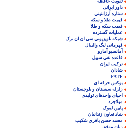
قویت حافظه
اور ایرانی
تاره آرژانتینی
یمت طلا و سکه
یمت سکه و طلا
ملیات گسترده
بکه تلویزیونی سی ان ان ترک
هرمانی لیگ والیبال
مانسیو آمارو
اعده نفی سبیل
رکیب ایران
ادان
FAT
وکس حرفه ای
لزله سیستان و بلوچستان
حیای واحدهای تولیدی
یلاجرد
ایین لموک
نیاد تعاون زندانیان
حمد حسن باقری شکیب
نان موفق