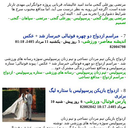
ضی پورعلی گنجی مانند امید عالیشاه، قربانی پروژه جوانگرایی مهدی تارتار
 است، اگرچه این رویه به نظر درست می آید، اما مدافع محبوب سرخ ها
یط دشواری را تجربه می کند. - البته این ...
ضی پورعلی گنجی
-
پرسپولیس
-
پورعلی گنجی
-
مرتضی
-
سپاهان
-
گنجی
-
یم
مراسم ازدواج دو چهره فوتبالی خبرساز شد + عکس
یشه معاصر
-
ورزشی
-
5 روز پیش - یکشنبه 11 مرداد 1405، 01:18
82004
واج بازیکن تیم مردان نساجی و تیم زنان پرسپولیس سوژه رسانه های ورزشی
 - مراسم ازدواج دو چهره فوتبالی خبرساز شد + عکس / پیوند فوتبالی؛ ستاره
پولیس و مدافع نساجی زندگی مشترک خود ...
پولیس
-
تیم زنان پرسپولیس
-
رسانه های ورزشی
-
ستاره پرسپولیس
-
ازدواج
اسم ازدواج
-
مدافع نساجی
ازدواج بازیکن پرسپولیس با ستاره لیگ
ری
س فوتبال
-
ورزشی
-
6 روز پیش - شنبه 10
1، 18:17
82002842
واج بازیکن تیم مردان نساجی و تیم زنان
پولیس سوژه رسانه های ورزشی شد. نوشته
واج بازیکن پرسپولیس با ستاره لیگ برتری/ پیوندی از جنس عشق و فوتبال