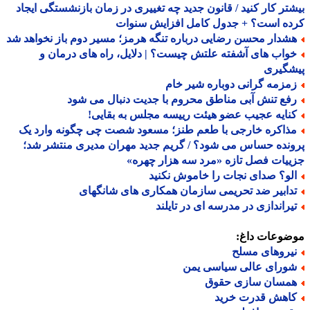
تر کار کنید / قانون جدید چه تغییری در زمان بازنشستگی ایجاد
ده است؟ + جدول کامل افزایش سنوات
شدار محسن رضایی درباره تنگه هرمز؛ مسیر دوم باز نخواهد شد
واب های آشفته علتش چیست؟ | دلایل، راه های درمان و
شگیری
مزمه گرانی دوباره شیر خام
فع تنش آبی مناطق محروم با جدیت دنبال می شود
نایه عجیب عضو هیئت رییسه مجلس به بقایی!
ذاکره خارجی با طعم طنز؛ مسعود شصت چی چگونه وارد یک
نده حساس می شود؟ / گریم جدید مهران مدیری منتشر شد؛
یات فصل تازه «مرد سه هزار چهره»
لو؟ صدای نجات را خاموش نکنید
دابیر ضد تحریمی سازمان همکاری های شانگهای
یراندازی در مدرسه ای در تایلند
ضوعات داغ:
یروهای مسلح
ورای عالی سیاسی یمن
مسان سازی حقوق
اهش قدرت خرید