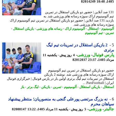
82014249
1405
131 صد آنلاین | حضور دو بازیکن استقلال در تمرین
 آلومینیوم اراک سوژه رسانه های ورزشی شد. به
بازدید:131 صد آنلاین | حضور دو بازیکن استقلال در تمرین تیم آلومینیوم اراک
ه رسانه های ورزشی شد.
مینیوم
-
استقلال
-
آلومینیوم اراک
-
رسانه های ورزشی
-
بازیکن استقلال
-
ین
-
تیم آلومینیوم
2 بازیکن استقلال در تمرینات تیم لیگ
ری
س فوتبال
-
ورزشی
-
4 روز پیش - یکشنبه 11
1، 23:37
82012037
ر دو بازیکن استقلال در تمرین تیم آلومینیوم
اراک سوژه رسانه های ورزشی شد. نوشته 2 بازیکن
قلال در تمرینات تیم لیگ برتری اولین بار در پارس فوتبال | خبرگزاری فوتبال
ParsFootb. ...
قلال
-
بازیکن استقلال
-
آلومینیوم
-
تمرین
-
بازیکن
-
لیگ برتر
-
باز
نه بزرگ مرتضی پورعلی گنجی به منصوریان؛ منتظر پیشنهاد
اهان محرم
بتر
-
ورزشی
-
5 روز پیش - یکشنبه 11 مرداد 1405، 13:22
82008147