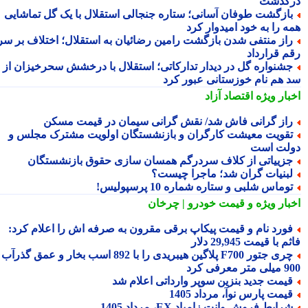
گذشت
ازگشت طوفان آسانی؛ ستاره جنجالی استقلال با یک گل تماشایی
ه را به خود امیدوار کرد
از منتفی شدن بازگشت رامین رضائیان به استقلال؛ اختلاف بر سر
م قرارداد
شنواره گل در دیدار تدارکاتی؛ استقلال با درخشش سحرخیزان از
 هم نام خوزستانی عبور کرد
بار ویژه
اقتصاد آزاد
از گرانی فاش شد/ نقش گرانی سیمان در قیمت مسکن
قویت معیشت کارگران و بازنشستگان اولویت مشترک مجلس و
لت است
زییاتی از کلاف سردرگم همسان سازی حقوق بازنشستگان
بنیات گران شد؛ ماجرا چیست؟
وماس شلبی و ستاره شماره 10 پرسپولیس!
بار ویژه
و قیمت خودرو | چرخان
ورد نام و قیمت پیکاپ برقی مقرون به صرفه اش را اعلام کرد:
 با قیمت 29,945 دلار
چری جتور F700 پلاگین هیبریدی را با 892 اسب بخار و عمق گذرآب
 معرفی کرد
یمت جدید بنزین سوپر وارداتی اعلام شد
یمت پارس نوآ، مرداد 1405
رایط فروش وانت زامیاد EX، مرداد 1405