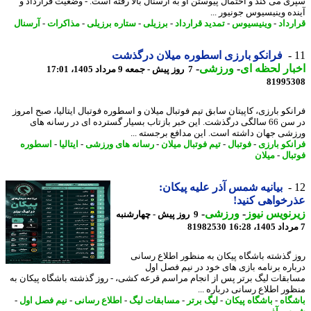
ی می کند و احتمال پیوستن او به آرسنال بالا رفته است. - وضعیت قرارداد و
ده وینیسیوس جونیور ...
رداد
-
وینیسیوس
-
تمدید قرارداد
-
برزیلی
-
ستاره برزیلی
-
مذاکرات
-
آرسنال
فرانکو بارزی اسطوره میلان درگذشت
ار لحظه ای
-
ورزشی
-
7 روز پیش - جمعه 9 مرداد 1405، 17:01
81995
نکو بارزی، کاپیتان سابق تیم فوتبال میلان و اسطوره فوتبال ایتالیا، صبح امروز
در سن 66 سالگی درگذشت. این خبر بازتاب بسیار گسترده ای در رسانه های
شی جهان داشته است. این مدافع برجسته ...
نکو بارزی
-
فوتبال
-
تیم فوتبال میلان
-
رسانه های ورزشی
-
ایتالیا
-
اسطوره
بال
-
میلان
بیانیه شمس آذر علیه پیکان:
خواهی کنید!
نویس نیوز
-
ورزشی
-
9 روز پیش - چهارشنبه
81982530
ز گذشته باشگاه پیکان به منظور اطلاع رسانی
اره برنامه بازی های خود در نیم فصل اول
بقات لیگ برتر پس از انجام مراسم قرعه کشی، - ​روز گذشته باشگاه پیکان به
ور اطلاع رسانی درباره ...
گاه
-
باشگاه پیکان
-
لیگ برتر
-
مسابقات لیگ
-
اطلاع رسانی
-
نیم فصل اول
-