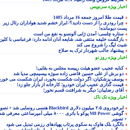
بار ویژه
سرنویس
یمت طلا امروز جمعه 16 مرداد 1405
را رودری را از دست دادید؟/ ابراز خشم شدید هواداران رئال زیر
ت دیومانده!
تاره چلسی: آمدن ژابی آلونسو به نفع من است
ازگشت خلیفه منتفی شد، شایعه آدان ادامه دارد/ فرعباسی با کلین
ت لیگ را شروع می کند
یشنهاد جالب شهردار ترک به صلاح
بار ویژه
روز نو
نایه عجیب عضو هیئت رییسه مجلس به بقایی!
و برش از علی حسین قاضی زاده سوژه بیسیمچی مدیا شد
وسف پزشکیان: اگر دولت شکست بخورد، ایران شکست می خورد
یمت گذاری عجیب ایران خودرو؛ کارخانه از بازار جلو زد!
قای رضاییان؛ دیگر به شرافتت قسم نخور!
بار ویژه
تک ناک
رخودروی ۲.۵ میلیون دلاری Blackbird هنسی رونمایی شد + تصویر
گوشی M8 Power پوکو با باتری ۸۰۰۰ میلی آمپرساعتی معرفی شد
تصویر
الگرد بلک هاوک به سکوی پرتاب پهپادهای رزمی تبدیل می شود
زرگ ترین نیروگاه خورشیدی ایران در این استان احداث می شود