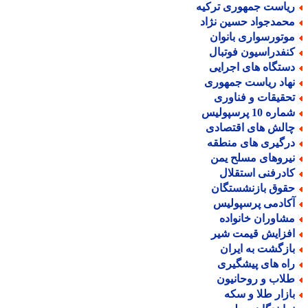
یاست جمهوری ترکیه
حمدجواد حسین نژاد
وتورسواری بانوان
نفدراسیون فوتبال
ستگاه های اجرایی
هاد ریاست جمهوری
حقیقات و فناوری
اره 10 پرسپولیس
الش های اقتصادی
رگیری های منطقه
یروهای مسلح یمن
ادرفنی استقلال
قوق بازنشستگان
کادمی پرسپولیس
شاوران خانواده
فزایش قیمت شیر
ازگشت به ایران
اه های پیشگیری
لاب و روحانیون
ازار طلا و سکه