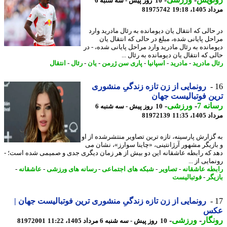
10 روز پیش - سه شنبه 6
1، 19:18
81975742
الی که انتقال یان دیومانده به رئال مادرید وارد
حل پایانی شده، مبلغ در حالی که انتقال یان
مانده به رئال مادرید وارد مراحل پایانی شده، - در
 که انتقال یان دیومانده به رئال ...
ل مادرید
-
مادرید
-
اسپانیا
-
پاری سن ژرمن
-
یان
-
رئال
-
انتقال
رونمایی از زن تازه زندگیِ منشوری
ن فوتبالیست جهان
نه 7
-
ورزشی
-
10 روز پیش - سه شنبه 6
1، 11:35
81972139
گزارش پارسینه، تازه ترین تصاویر منتشرشده از او
ازیگر مشهور آرژانتینی، «چاینا سوارز»، نشان می
 که رابطه عاشقانه این دو بیش از هر زمان دیگری جدی و صمیمی شده است؛ -
ایی از ...
طه عاشقانه
-
تصاویر
-
شبکه های اجتماعی
-
رسانه های ورزشی
-
عاشقانه
-
یگر
-
فوتبالیست
رونمایی از زن تازه زندگیِ منشوری ترین فوتبالیست جهان |
س
گار
-
ورزشی
-
10 روز پیش - سه شنبه 6 مرداد 1405، 11:22
81972001