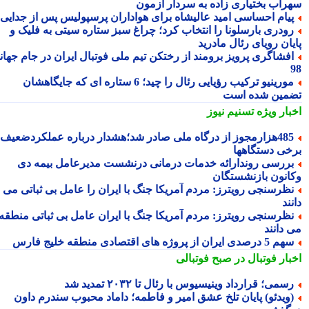
راب بختیاری زاده به سردار آزمون
یام احساسی امید عالیشاه برای هواداران پرسپولیس پس از جدایی
ودری بارسلونا را انتخاب کرد؛ چراغ سبز ستاره سیتی به فلیک و
یان رویای رئال مادرید
فشاگری پرویز برومند از رختکن تیم ملی فوتبال ایران در جام جهانی
مورینیو ترکیب رؤیایی رئال را چید؛ 6 ستاره ای که جایگاهشان
مین شده است
بار ویژه
تسنیم نیوز
485هزارمجوز از درگاه ملی صادر شد؛هشدار درباره عملکردضعیف
خی دستگاهها
ررسی روندارائه خدمات درمانی درنشست مدیرعامل بیمه دی
انون بازنشستگان
ظرسنجی رویترز: مردم آمریکا جنگ با ایران را عامل بی ثباتی می
ند
ظرسنجی رویترز: مردم آمریکا جنگ با ایران عامل بی ثباتی منطقه
 دانند
5 درصدی ایران از پروژه های اقتصادی منطقه خلیج فارس
بار فوتبال در صبح فوتبالی
سمی؛ قرارداد وینیسیوس با رئال تا ۲۰۳۲ تمدید شد
ویدئو) پایان تلخ عشق امیر و فاطمه؛ داماد محبوب سندرم داون