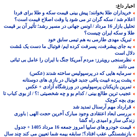
ار داغ:
ریداران طلا بخوانند؛ پیش بینی قیمت سکه و طلا برای فردا
ام شد / سکه گران تر می شود یا وقت اصلاح قیمت است؟
تحلیل بازار 16 مرداد / اونس جهانی در مسیر رشد؛ تأثیر آن بر قیمت
 و سکه ایران چیست؟
بریک مهدی طارمی به هم تیمی سابق خود
ه جای پیشرفت، پسرفت کرده ایم/ فوتبال ما دست یک مُشت
ال است
ظرسنجی رویترز: مردم آمریکا جنگ با ایران را عامل بی ثباتی
دانند
رمایه هایی که در پرسپولیس ساخته شدند (عکس)
شت پرده غیبت یاغی جدید فوتبال در بازی های دوستانه
مرین بازیکنان پرسپولیس در ورزشگاه آزادی + عکس
جیب ترین طالع بینی / کدام بو و چه شخصیتی !؟ / از بوی کباب تا
ی بچه کوچک
رارداد مهم آرسنال تمدید شد
ررسی ابعاد اعتقادی وجود مبارک آخرین حجت الهی | باوری
گی ساز و امیدی راه گشا
مت خودرو های سایپا امروز جمعه 16 مرداد 1405 + جدول
ازنشستگی عقب افتاد؟؛ سابقه بیمه شما تعیین می کند چند سال