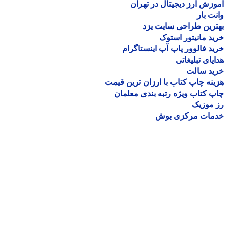
زش ارز دیجیتال در تهران
ت بار
رین طراحی سایت یزد
د مانیتور استوک
د فالوور پاپ آپ اینستاگرام
یای تبلیغاتی
ید سالت
نه چاپ کتاب با ارزان ترین قیمت
 کتاب ویژه رتبه بندی معلمان
موزیک
مات مرکزی بوش