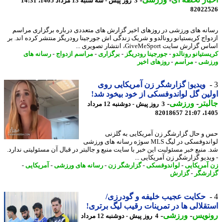
3 روز پیش - سه شنبه 13 مرداد 1405، 14:31
82022
نه های ورزشی در روزهای اخیر گزارش های متعددی درباره برگزاری مراسم
واج کریستیانو رونالدو و شریک زندگی اش جورجینا رودریگز منتشر کرده اند. بر
ارش سایت GiveMeSport، انتشار تصویری ...
ستیانو رونالدو
-
جورجینا رودریگز
-
برگزاری
-
مراسم ازدواج
-
رسانه های
زشی
-
مراسم
-
روزهای اخیر
ویدیو| گزارشگر زن آمریکایی روی
ین گل لواندوفسکی از خود بیخود شد!
بتر
-
ورزشی
-
3 روز پیش - دوشنبه 12 مرداد
82018657
1405
و حال گزارشگر زن آمریکایی به گلزنی
لواندوفسکی در لیگ MLS سوژه رسانه های ورزشی
 منبع خبر مسئولیت این خبر با سایت منبع و جالبتر در قبال آن مسئولیتی ندارد.
یدیو گزارشگر زن آمریکایی ...
آمریکایی
-
لواندوفسکی
-
گزارشگر زن
-
رسانه های ورزشی
-
آمریکایی
-
رشگر
-
گزارش
حکایت عجیب خلیفه و گودرزی/
قلالی ها در تمرینات رقیب لیگ برتری!
نویس
-
ورزشی
-
4 روز پیش - دوشنبه 12 مرداد