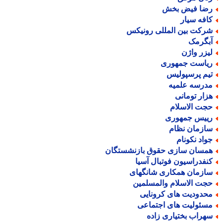
ضا فیض بخش
افه سیار
رکت بین المللی رونیکس
بگرمک
یزر واژن
یاست جمهوری
یم پرسپولیس
درسه علمیه
زار تومانی
جت الاسلام
ییس جمهوری
ازمان نظام
واد نکونام
مسان سازی حقوق بازنشستگان
نفدراسیون فوتبال آسیا
ازمان همکاری شانگهای
جت الاسلام والمسلمین
حدودیت های کرونایی
سئولیت های اجتماعی
هراب بختیاری زاده