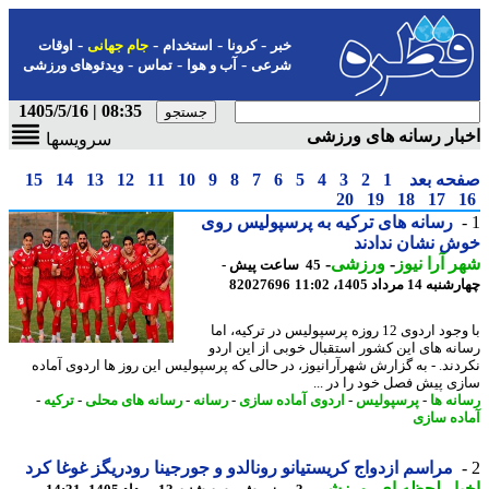
-
-
-
-
خبر
کرونا
استخدام
جام جهانی
اوقات
-
-
-
شرعی
آب و هوا
تماس
ویدئوهای ورزشی
08:35 | 1405/5/16
ار رسانه های ورزشی
سرویسها
حه بعد
1
2
3
4
5
6
7
8
9
10
11
12
13
14
15
20
19
18
17
رسانه های ترکیه به پرسپولیس روی
 نشان ندادند
 آرا نیوز
-
ورزشی
-
45 ساعت پیش -
14 مرداد 1405، 11:02
82027696
با وجود اردوی 12 روزه پرسپولیس در ترکیه، اما
نه های این کشور استقبال خوبی از این اردو
دند. - به گزارش شهرآرانیوز، در حالی که پرسپولیس این روز ها اردوی آماده
ی پیش فصل خود را در ...
نه ها
-
پرسپولیس
-
اردوی آماده سازی
-
رسانه
-
رسانه های محلی
-
ترکیه
-
ده سازی
مراسم ازدواج کریستیانو رونالدو و جورجینا رودریگز غوغا کرد
ار لحظه ای
-
ورزشی
-