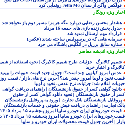
ولکس واگن از سدان Jetta M6 رونمایی کرد
بار ویژه
رونگار
شدار محسن رضایی درباره تنگه هرمز؛ مسیر دوم باز نخواهد شد
دول پخش زنده بازی های جمعه 16 مرداد
رارداد مهم آرسنال تمدید شد
رمایه هایی که در پرسپولیس ساخته شدند (عکس)
تاره سابق برزیل در انگلیس باشگاه می خرد
بار ویژه
اندیشه معاصر
میم کالابرگ | جزئیات طرح شمیم کالابرگ | نحوه استفاده از شمیم
لابرگ و اعتبار خرید
دس امروز کیلویی چند است؟؛ جدول جدید قیمت حبوبات را ببینید /
مت نخود و لوبیا امروز چقدر شد؟ آخرین نرخ های بازار / قیمت روز
وبات اعلام شد؛ جزئیات نرخ عدس، نخود و لوبیا
انلود گواهی کسر از حقوق بازنشستگان | راهنمای دریافت گواهی
ر از حقوق بازنشستگان | نحوه دانلود گواهی کسر از حقوق
روفایل بازنشستگان بانک تجارت | ورود به پروفایل بازنشستگان
نک تجارت | راهنمای دریافت فیش حقوقی و خدمات بازنشستگان
قیمت خودروهای ایران خودرو سایپا امروز پنجشنبه ۱۵ مرداد ۱۴۰۵ |
قیمت خودروهای ایران خودرو سایپا امروز پنجشنبه ۱۵ مرداد ۱۴۰۵ در
زار | آخرین جدول قیمت محصولات ایران خودرو و سایپا