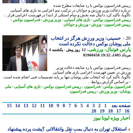
س فدراسیون بوکس با رد شایعات مطرح شده
اره دخالت وزیر ورزش و جوانان در ترکیب تیم اعزامی به بازی های آسیایی
ویا، تأکید کرد دانیال شه بخش و سام استکی از ابتدا در فهرست اعزامی قرار ...
س فدراسیون بوکس
-
بازی های آسیایی
-
وزیر ورزش
-
فدراسیون بوکس
-
س فدراسیون
-
ورزش
-
ورزش و جوانان
حسینی: وزیر ورزش هرگز در انتخاب
ی پوشان بوکس دخالت نکرده است
س فوتبال
-
ورزشی
-
12 روز پیش - یکشنبه 4
1، 19:32
81960458
س فدراسیون بوکس با رد شایعه دخالت وزیر
ش در تعیین فهرست اعزامی بازی های آسیایی
ویا، تأکید کرد که انتخاب ملی پوشان تنها بر پایه تصمیمات فنی انجام شده است.
ر اساس گزارش روابط ...
اسیون بوکس
-
فدراسیون
-
رییس فدراسیون بوکس
-
بازی های آسیایی
-
ملی
ان
-
وزیر ورزش
-
رییس فدراسیون
حه بعد
1
2
3
4
5
6
7
8
9
10
11
12
13
14
15
20
19
18
17
بار ویژه
ایونا نیوز
ستقلال تهران به دنبال بمب نقل وانتقالاتی ؟پشت پرده پیشنهاد