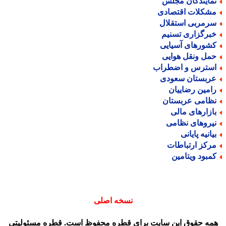
مایندگان مجلس
شکلات اقتصادی
رمربی استقلال
برگزاری تسنیم
شورهای آسیایی
مل ونقل هوایی
سترس و اضطراب
ربستان سعودی
امین رضاییان
ظامی عربستان
ازارهای مالی
یروهای نظامی
یانیه پایانی
رکز ارتباطات
مبود ویتامین
نسخه اصلی
مه حقوق این سایت برای قطره محفوظ است. قطره مسئولیتی