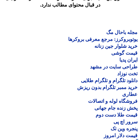
در قبال محتوای مطالب ندارد.
ه باحال مگ
وبروکرز: مرجع معرفی بروکرها
د شلوار جین زنانه
مت گوشی
ان پدیا
احی سایت در مشهد
 نوزاد
لود تلگرام و تلگرام طلایی
د ممبر تلگرام بدون ریزش
اری
شگاه لوله و اتصالات
 زنده جام جهانی
مت طلا دست دوم
ر اچ پی
ره وین تک
ت دلار امروز