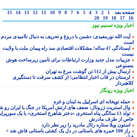
حه بعد
1
2
3
4
5
6
7
8
9
10
11
12
13
14
15
20
19
18
17
بار ویژه
تسنیم نیوز
یت الله نورمفیدی: دشمن با دروغ و تحریف به دنبال ناامیدی مردم
ت
ایستادگی 47 ساله؛ مشکلات اقتصادی سد راه پیمان ملت با ولایت
ست
زییات مدل جدید وزارت ارتباطات برای تأمین زیرساخت هوش
نوعی
رسال بیش از 512 تن گوشت مرغ به تهران
رستان در قاب اخبار انتظامی؛ از کشف سرقت تا دستگیری
اهبردار
بار ویژه
رونگار
مله توپخانه ای اسراییل به لبنان و غزه
ال استریت ژرونال: ضعف های ارتش آمریکا در جنگ با ایران رو شد
تولد 13 سالگی پناه استخری «دختر شاهرخ استخری» با یک سورپرایز
ص از طرف مادرش
ستون ویلا ستاره رئال مادرید را زیر نظر دارد
راز 100 خمره های باستانی در دل یک کشتی باستانی فاش شد +
لم