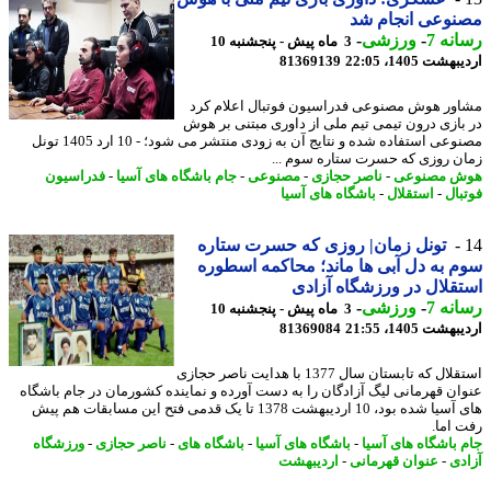
نوعی انجام شد
نه 7
-
ورزشی
-
3 ماه پیش - پنجشنبه 10
شت 1405، 22:05
81369139
ور هوش مصنوعی فدراسیون فوتبال اعلام کرد
بازی درون تیمی تیم ملی از داوری مبتنی بر هوش
مصنوعی استفاده شده و نتایج آن به زودی منتشر می شود؛ - 10 ارد 1405 تونل
ن روزی که حسرت ستاره سوم ...
ش مصنوعی
-
ناصر حجازی
-
مصنوعی
-
جام باشگاه های آسیا
-
فدراسیون
بال
-
استقلال
-
باشگاه های آسیا
تونل زمان| روزی که حسرت ستاره
 به دل آبی ها ماند؛ محاکمه اسطوره
قلال در ورزشگاه آزادی
نه 7
-
ورزشی
-
3 ماه پیش - پنجشنبه 10
شت 1405، 21:55
81369084
استقلال که تابستان سال 1377 با هدایت ناصر حجازی
ان قهرمانی لیگ آزادگان را به دست آورده و نماینده کشورمان در جام باشگاه
های آسیا شده بود، 10 اردیبهشت 1378 تا یک قدمی فتح این مسابقات هم پیش
 اما.
 باشگاه های آسیا
-
باشگاه های آسیا
-
باشگاه های
-
ناصر حجازی
-
ورزشگاه
دی
-
عنوان قهرمانی
-
اردیبهشت