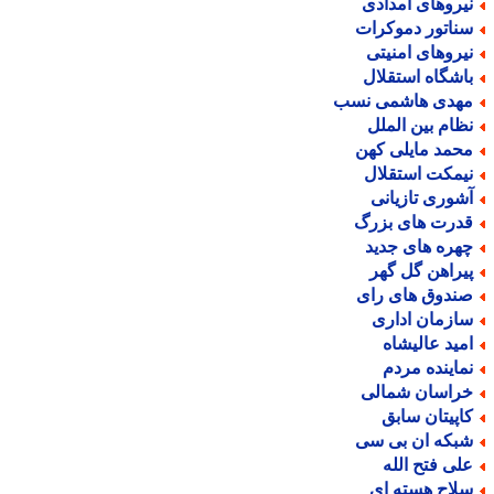
یروهای امدادی
ناتور دموکرات
یروهای امنیتی
اشگاه استقلال
هدی هاشمی نسب
ظام بین الملل
حمد مایلی کهن
یمکت استقلال
شوری تازیانی
درت های بزرگ
هره های جدید
یراهن گل گهر
ندوق های رای
ازمان اداری
مید عالیشاه
ماینده مردم
راسان شمالی
اپیتان سابق
بکه ان بی سی
لی فتح الله
لاح هسته ای