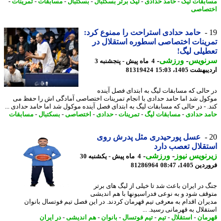
بقات لیگ
-
حامد حدادی
-
لیگ برتر بسکتبال
-
بسکتبال
-
مسابقات
-
تمرینات
-
صاصی
حامد حدادی استراحت را ممنوع کرد:
ینات اختصاصی اسطوره استقلال در
یلی لیگ!
نویس
-
ورزشی
-
4 ماه پیش - پنجشنبه 3
شت 1405، 15:03
81319424
حالی که مسابقات لیگ به ابتدای فصل آینده
ول شد اما حامد حدادی با انجام تمرینات اختصاصی آمادگی اش را حفظ می
. - در حالی که مسابقات لیگ به ابتدای فصل آینده موکول شد اما حامد حدادی ...
د حدادی
-
مسابقات لیگ
-
تمرینات
-
حدادی
-
اختصاصی
-
بسکتبال
-
مسابقات
عسل پورحیدری مثل پدرش روی
قلال تعصب دارد
نویس نیوز
-
ورزشی
-
4 ماه پیش - یکشنبه 30
 1405، 08:47
81286964
 در ایران باعث شد تا خیلی از لیگ های برتر
قف شود و به نوعی فدراسیونها با هم اندیشی
ران اقدام به معرفی تیم قهرمان کردند. در این فصل تیم فوتسال بانوان
قلال به قهرمانی رسید. ...
مان
-
استقلال
-
تیم
-
تیم فوتسال
-
بانوان
-
هم اندیشی
-
در ایران