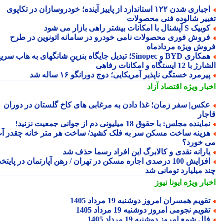
اجباری شدن ۱۲۲ استاندارد از پاییز آینده؛ خودروسازان در تکاپوی
ییر شالوده فنی محصولات
یک S آپشنال با امکانات بیشتر راهی بازار می شود
روش فوری محصولات نامی خودرو در سامانه اتونوین در طرح
وش ویژه مردادماه
همکاری BYD و Sinopec؛ تبدیل جایگاه بنزینِ شانگهای به هاب سریع
ا 12 ایستگاه و امکانات رفاهی
یرمرد خستگی ناپذیر آمریکایی؛ دوج دورانگو ۱۶ ساله شد
بار ویژه
اقتصاد آزاد
کس| سفر زمان؛ غذا دادن به مرغابی های کاخ گلستان در دوران
جار
ماینده مجلس: با حقوق 18 میلیونی دم از جوانی جمعیت نزنید!
زینه ساخت مسکن سر به فلک کشید/ ساخت هر متر خانه چقدر آب
 خورد؟
ارانه نقدی و کالابرگ این افراد رسما حذف شد
افزایش 100 درصدی اجاره مسکن در تهران / رهن آپارتمان در پایتخت
د میلیارد تومانی شد
بار ویژه
ایونا نیوز
قویم همسران امروز دوشنبه 19 مرداد 1405
قویم نجومی امروز دوشنبه 19 مرداد 1405
ال شمع امروز دوشنبه 19 مرداد 1405