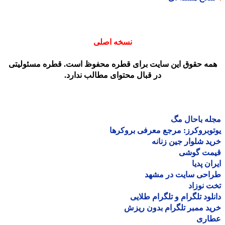
نسخه اصلی
مه حقوق این سایت برای قطره محفوظ است. قطره مسئولیتی
در قبال محتوای مطالب ندارد.
ه باحال مگ
وبروکرز: مرجع معرفی بروکرها
د شلوار جین زنانه
مت گوشی
ان پدیا
احی سایت در مشهد
 نوزاد
لود تلگرام و تلگرام طلایی
د ممبر تلگرام بدون ریزش
اری