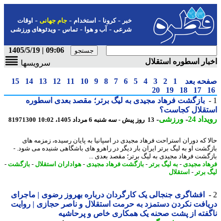
-
-
-
-
خبر
کرونا
استخدام
جام جهانی
اوقات
-
-
-
شرعی
آب و هوا
تماس
ویدئوهای ورزشی
09:06 | 1405/5/19
ار اسطوره استقلال
سرویسها
حه بعد
1
2
3
4
5
6
7
8
9
10
11
12
13
14
15
20
19
18
17
بازگشت فرهاد مجیدی به لیگ برتر؛ مقصد بعدی اسطوره
تقلال کجاست؟
اد 24
-
ورزشی
-
13 روز پیش - سه شنبه 6 مرداد 1405، 10:02
81971300
ا که دوران استراحت فرهاد مجیدی در اسپانیا به پایان رسیده، زمزمه های
گشت او به لیگ برتر ایران بار دیگر در راهرو های باشگاهی شنیده می شود. -
گشت فرهاد مجیدی به لیگ برتر؛ مقصد بعدی ...
اد مجیدی
-
به لیگ برتر
-
بازگشت فرهاد مجیدی
-
هواداران استقلال
-
بازگشت
-
 برتر
-
استقلال
افشاگری جنجالی یک کارگردان درباره بهروز رضوی | ماجرای
افت نکردن دستمزد به حرمت استقلال و ناصر حجازی | روایت
فته از پشت صحنه یک همکاری خاص و پرحاشیه