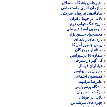
دیرعامل باشگاه استقلال
ازمان اداری و استخدامی
اماندهی نیروهای شرکتی
لالی در فوتبال ایران
اریخ جنگ جهانی دوم
رمربی اسبق تیم ملی
حمدجواد حسین نژاد
ازی های رایانه ای
ییس جمهور آمریکا
ستاندار هرمزگان
اره 10 پرسپولیس
ل گهر در سیرجان
واداران فوتبال
دیران پرسپولیس
میسیون اجتماعی
لیرضا بیرانوند
اشگاه پرسپولیس
ازگشت به ایران
لالی در فوتبال
هره های سرشناس