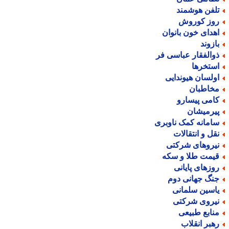
لفن هوشمند
وز کوروش
هدای خون بانوان
ازوند
والفقار عباسی فر
ستخرها
ولسان هیوندایی
خاطبان
امی پیسارو
یرمیشان
امانه کمک ناوبری
قل و انتقالات
یروهای شرکتی
یمت طلا و سکه
وزهای پایانی
نگ جهانی دوم
اسین سلمانی
یروی شرکتی
نابع طبیعی
هبر انقلاب