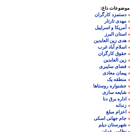
ضوعات داغ:
ستمزد کارگران
هدی تارتار
مریکا و اسراییل
ستان البرز
دی زین العابدین
سلام آباد غرب
قوق کارگران
ین العابدین
ضای سایبری
یمان معادی
نطقه یک
شنواره روستاها
ایعه سازی
داره برق دنا
ندانه
عزام مبلغ
ام جهانی اسکی
هرستان دیلم
ظامی عمان