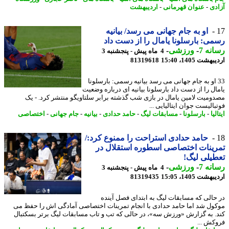
دی
-
عنوان قهرمانی
-
اردیبهشت
او به جام جهانی می رسد/ بیانیه
ی: بارسلونا یامال را از دست داد
نه 7
-
ورزشی
-
4 ماه پیش - پنجشنبه 3
شت 1405، 15:40
81319618
3 او به جام جهانی می رسد بیانیه رسمی: بارسلونا
ال را از دست داد بارسلونا بیانیه ای درباره وضعیت
ومیت لامین یامال در بازی شب گذشته برابر سلتاویگو منتشر کرد. - یک
الیست جوان ایتالیایی ...
لیا
-
بارسلونا
-
مسابقات لیگ
-
حامد حدادی
-
بیانیه
-
جام جهانی
-
اختصاصی
حامد حدادی استراحت را ممنوع کرد:/
ینات اختصاصی اسطوره استقلال در
یلی لیگ!
نه 7
-
ورزشی
-
4 ماه پیش - پنجشنبه 3
شت 1405، 15:05
81319435
حالی که مسابقات لیگ به ابتدای فصل آینده
ول شد اما حامد حدادی با انجام تمرینات اختصاصی آمادگی اش را حفظ می
. به گزارش «ورزش سه»، در حالی که تب و تاب مسابقات لیگ برتر بسکتبال
کش ...