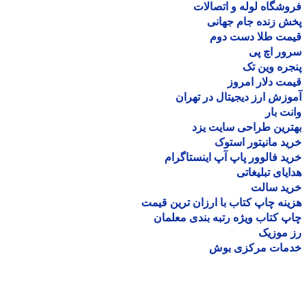
شگاه لوله و اتصالات
 زنده جام جهانی
مت طلا دست دوم
ر اچ پی
ره وین تک
ت دلار امروز
زش ارز دیجیتال در تهران
ت بار
رین طراحی سایت یزد
د مانیتور استوک
د فالوور پاپ آپ اینستاگرام
یای تبلیغاتی
ید سالت
نه چاپ کتاب با ارزان ترین قیمت
 کتاب ویژه رتبه بندی معلمان
موزیک
مات مرکزی بوش