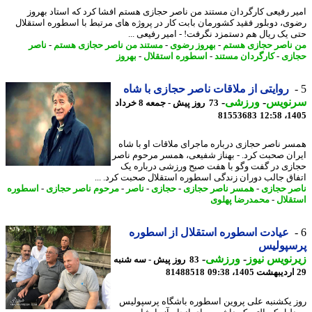
ر رفیعی کارگردان مستند من ناصر حجازی هستم افشا کرد که استاد بهروز
ی، دوبلور فقید کشورمان بابت کار در پروژه های مرتبط با اسطوره استقلال
 یک ریال هم دستمزد نگرفت! - امیر رفیعی ...
ناصر حجازی هستم
-
بهروز رضوی
-
مستند من ناصر حجازی هستم
-
ناصر
زی
-
کارگردان مستند
-
اسطوره استقلال
-
بهروز
روایتی از ملاقات ناصر حجازی با شاه
نویس
-
ورزشی
-
73 روز پیش - جمعه 8 خرداد
81553683
1405
ر ناصر حجازی درباره ماجرای ملاقات او با شاه
ان صحبت کرد. - بهناز شفیعی، همسر مرحوم ناصر
زی در گفت وگو با هفت صبح ورزشی درباره یک
اق جالب دوران زندگی اسطوره استقلال صحبت کرد. ...
ر حجازی
-
همسر ناصر حجازی
-
حجازی
-
ناصر
-
مرحوم ناصر حجازی
-
اسطوره
قلال
-
محمدرضا پهلوی
عیادت اسطوره استقلال از اسطوره
سپولیس
نویس نیوز
-
ورزشی
-
83 روز پیش - سه شنبه
81488518
 یکشنبه علی پروین اسطوره باشگاه پرسپولیس