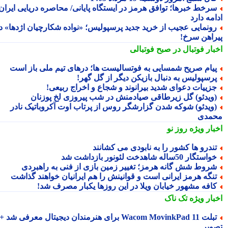
رخط خبرها؛ توافق هرمز در ایستگاه پایانی/ محاصره دریایی ایران
مه دارد
ونمایی عجیب از خرید جدید پرسپولیس؛ «نواده شکارچیان اژدها» در
راهن سرخ!
بار فوتبال در صبح فوتبالی
یام صریح شمسایی به فوتسالیست ها؛ درهای تیم ملی باز است
رسپولیس به دنبال بازیکن دیگر از گل گهر!
زییات دعوای شدید بیرانوند و شجاع و اخراج ربیعی!
ویدئو) گل زیرطاقی صیادمنش در شب پیروزی لخ پوزنان
ویدئو) شوکه شدن گزارشگر روس از پرتاب اوت آکروباتیک نادر
مدی
بار ویژه
روز نو
ندرو ها کشور را به نابودی می کشانند
استگار 50ساله شاهدخت لئونور بازداشت شد
روط شش گانه هرمز؛ تغییر زمین بازی از فنی به راهبردی
نگه هرمز ایرانی است و قوانینش را هم ایرانیان خواهند گذاشت
افه مشهور خیابان ویلا در این روزها یکبار مصرف شد!
بار ویژه
تک ناک
تبلت Wacom MovinkPad 11 برای هنرمندان دیجیتال معرفی شد +
ویر