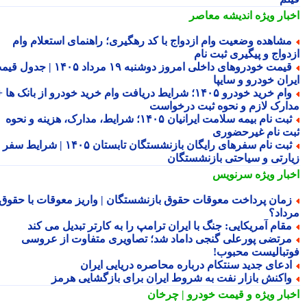
بار ویژه
اندیشه معاصر
شاهده وضعیت وام ازدواج با کد رهگیری؛ راهنمای استعلام وام
دواج و پیگیری ثبت نام
قیمت خودروهای داخلی امروز دوشنبه ۱۹ مرداد ۱۴۰۵ | جدول قیمت
ران خودرو و سایپا
وام خرید خودرو ۱۴۰۵؛ شرایط دریافت وام خرید خودرو از بانک ها +
ارک لازم و نحوه ثبت درخواست
ثبت نام بیمه سلامت ایرانیان ۱۴۰۵؛ شرایط، مدارک، هزینه و نحوه
ت نام غیرحضوری
ثبت نام سفرهای رایگان بازنشستگان تابستان ۱۴۰۵ | شرایط سفر
ارتی و سیاحتی بازنشستگان
بار ویژه
سرنویس
مان پرداخت معوقات حقوق بازنشستگان | واریز معوقات با حقوق
داد؟
قام آمریکایی: جنگ با ایران ترامپ را به کارتر تبدیل می کند
رتضی پورعلی گنجی داماد شد؛ تصاویری متفاوت از عروسی
تبالیست محبوب!
دعای جدید سنتکام درباره محاصره دریایی ایران
اکنش بازار نفت به شروط ایران برای بازگشایی هرمز
بار ویژه
و قیمت خودرو | چرخان