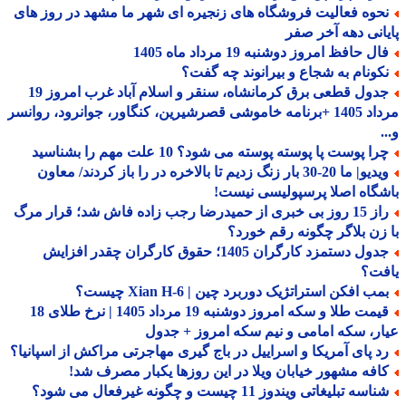
حوه فعالیت فروشگاه های زنجیره ای شهر ما مشهد در روز های
انی دهه آخر صفر
ل حافظ امروز دوشنبه 19 مرداد ماه 1405
کونام به شجاع و بیرانوند چه گفت؟
جدول قطعی برق کرمانشاه، سنقر و اسلام آباد غرب امروز 19
مرداد 1405 +برنامه خاموشی قصرشیرین، کنگاور، جوانرود، روانسر
ا پوست پا پوسته پوسته می شود؟ 10 علت مهم را بشناسید
ویدیو| ما 20-30 بار زنگ زدیم تا بالاخره در را باز کردند/ معاون
گاه اصلا پرسپولیسی نیست!
راز 15 روز بی خبری از حمیدرضا رجب زاده فاش شد؛ قرار مرگ
زن بلاگر چگونه رقم خورد؟
جدول دستمزد کارگران 1405؛ حقوق کارگران چقدر افزایش
فت؟
ب افکن استراتژیک دوربرد چین | Xian H-6 چیست؟
قیمت طلا و سکه امروز دوشنبه 19 مرداد 1405 | نرخ طلای 18
ر، سکه امامی و نیم سکه امروز + جدول
د پای آمریکا و اسراییل در باج گیری مهاجرتی مراکش از اسپانیا؟
افه مشهور خیابان ویلا در این روزها یکبار مصرف شد!
اسه تبلیغاتی ویندوز 11 چیست و چگونه غیرفعال می شود؟