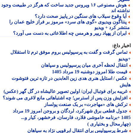
هوش مصنوعی ۱۶ ویروس جدید ساخت که هرگز در طبیعت وجود
شته اند
یا وقوع سیلاب های سنگین در پاییز صحت دارد؟
نتاگون ویدیوی «گوی های سرد» مرموز بر فراز خلیج عمان را
تشر کرد + ویدیو
یران از پهپاد ریپر و هرمس چه اطلاعاتی به دست می آورد؟
ار داغ:
ماس گرفت و گفت به پرسپولیس بروم موفق ترم تا استقلال
دیو
نتقال لحظه آخری میان پرسپولیس و سپاهان
مت طلا امروز دوشنبه 19 مرداد 1405
کس / استایل هنری هدی زین العابدین در تازه ترین فتوشوت
یش
ریبه برای فوتبال ایران/ اولین تصویر عالیشاه در گل گهر (عکس)
فزایش وزن پس از استرس؛ چه اشتباهاتی مانع لاغری می شوند؟
رکش های «مهاجرت» بر یک صنعت پولساز
جدول قطعی برق شهرکرد، لردگان و بروجن امروز 19 مرداد
1405 +برنامه خاموشی فلارد، فارسان، فرخشهر، کیار و...
ارمحال و بختیاری )
رط پرسپولیس برای انتقال ابرقویی نژاد به سپاهان