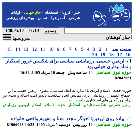
-
-
-
-
خبر
کرونا
استخدام
جام جهانی
اوقات
-
-
-
شرعی
آب و هوا
تماس
ویدئوهای ورزشی
17:10 | 1405/5/17
ار کوهبنان
سرویسها
حه بعد
1
2
3
4
5
6
7
8
9
10
11
12
13
14
15
20
19
18
17
اربعین حسینی، رزمایشی سیاسی برای شکستن غرور استکبار
ماد بیداری جهانی بود
ه نیوز
-
سیاسی
-
24 ساعت پیش - جمعه 16 مرداد 1405، 16:32
82042
ه/ حجت الاسلام ایزدی با اشاره به ابعاد سیاسی، معنوی اربعین حسینی، این
ماع عظیم را رزمایشی برای نمایش اتحاد شکست ناپذیر امت اسلام و سدی در
بر زورگویی های استکباری دانست. به ...
عین حسینی
-
شکست ناپذیر
-
استکبار
-
حجت الاسلام
-
اسلام
-
اربعین
-
رزمایش
پیاده روی اربعین؛ احیاگر مجدد معنا و مفهوم واقعی خانواده
ه نیوز
-
سیاسی
-
12 روز پیش - دوشنبه 5 مرداد 1405، 14:22
81966023