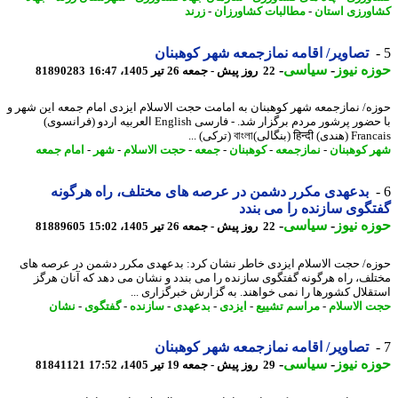
ورزی استان
-
مطالبات کشاورزان
-
زرند
تصاویر/ اقامه نمازجمعه شهر کوهبنان
ه نیوز
-
سیاسی
-
22 روز پیش - جمعه 26 تیر 1405، 16:47
81890283
ه/ نمازجمعه شهر کوهبنان به امامت حجت الاسلام ایزدی امام جمعه این شهر و
با حضور پرشور مردم برگزار شد. - فارسی English العربیه اردو (فرانسوی)
हिन्द (بنگالی)বাংলা (ترکی) ...
 کوهبنان
-
نمازجمعه
-
کوهبنان
-
جمعه
-
حجت الاسلام
-
شهر
-
امام جمعه
بدعهدی مکرر دشمن در عرصه های مختلف، راه هرگونه
گوی سازنده را می بندد
ه نیوز
-
سیاسی
-
22 روز پیش - جمعه 26 تیر 1405، 15:02
81889605
ه/ حجت الاسلام ایزدی خاطر نشان کرد: بدعهدی مکرر دشمن در عرصه های
لف، راه هرگونه گفتگوی سازنده را می بندد و نشان می دهد که آنان هرگز
قلال کشورها را نمی خواهند. به گزارش خبرگزاری ...
 الاسلام
-
مراسم تشییع
-
ایزدی
-
بدعهدی
-
سازنده
-
گفتگوی
-
نشان
تصاویر/ اقامه نمازجمعه شهر کوهبنان
ه نیوز
-
سیاسی
-
29 روز پیش - جمعه 19 تیر 1405، 17:52
81841121