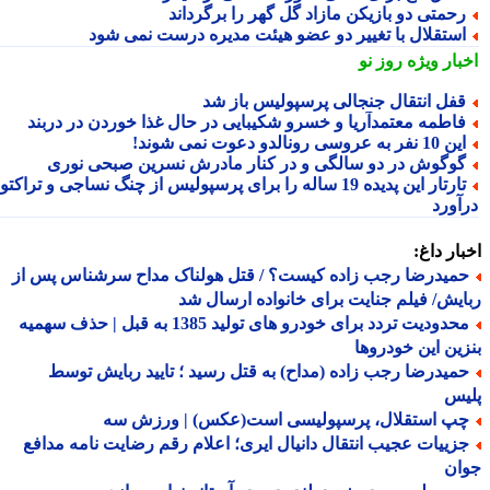
حمتی دو بازیکن مازاد گل گهر را برگرداند
ستقلال با تغییر دو عضو هیئت مدیره درست نمی شود
بار ویژه
روز نو
فل انتقال جنجالی پرسپولیس باز شد
اطمه معتمدآریا و خسرو شکیبایی در حال غذا خوردن در دربند
10 نفر به عروسی رونالدو دعوت نمی شوند!
وگوش در دو سالگی و در کنار مادرش نسرین صبحی نوری
تارتار این پدیده 19 ساله را برای پرسپولیس از چنگ نساجی و تراکتور
آورد
ار داغ:
میدرضا رجب زاده کیست؟ / قتل هولناک مداح سرشناس پس از
یش/ فیلم جنایت برای خانواده ارسال شد
محدودیت تردد برای خودرو های تولید 1385 به قبل | حذف سهمیه
ین این خودروها
میدرضا رجب زاده (مداح) به قتل رسید ؛ تایید ربایش توسط
یس
پ استقلال، پرسپولیسی است(عکس) | ورزش سه
زییات عجیب انتقال دانیال ایری؛ اعلام رقم رضایت نامه مدافع
ان