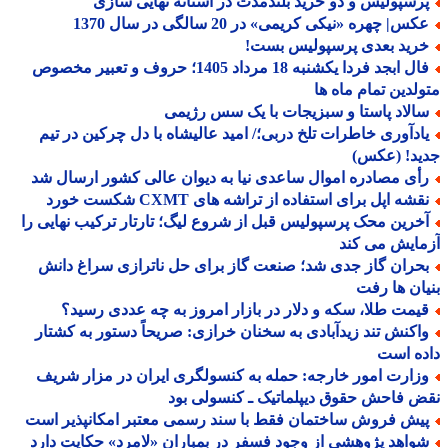
رسپولیس و دو خرید بلندمدت در آستانه نهایی سازی
س| چهره «نیکی کریمی» در 20 سالگی در سال 1370
رید بعدی پرسپولیس بست!
فال ابجد فردا یکشنبه 18 مرداد 1405؛ حروف و تعبیر مخصوص
لدین تمام ماه ها
الاد پاستا و سبزیجات با یک سس رژیمی
ادآوری خاطرات تلخ دربی؛/ امید عالیشاه با دل چرکین در تیم
ید! (عکس)
أی مصادره اموال ساعدی نیا به دیوان عالی کشور ارسال شد
شه اپل برای استفاده از تراشه های CXMT شکست خورد
خرین محک پرسپولیس قبل از شروع لیگ؛ تارتار ترکیب نهایی را
ایش می کند
حران گاز جدی شد؛ صنعت گاز برای حل ناترازی سراغ دانش
ان ها رفت
یمت طلا، سکه و دلار در بازار امروز به چه عددی رسید؟
اکنش تند زیدآبادی به سخنان خرازی: صریحاً دستور به کشتار
ه است
زارت امور خارجه: حمله به کنسولگری ایران در مزار شریف
 فاحش حقوق دیپلماتیک ـ کنسولی بود
یش فروش ساختمان فقط با سند رسمی معتبر امکانپذیر است
واهد پژوهشی از وجود فسفر در بمباران «لامرد» حکایت دارد