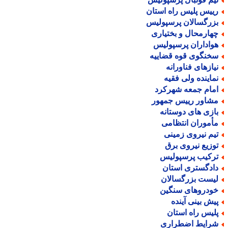
ییس پلیس راه استان
زرگسالان پرسپولیس
هارمحال و بختیاری
واداران پرسپولیس
خنگوی قوه قضاییه
یازهای فناورانه
ماینده ولی فقیه
مام جمعه شهرکرد
شاور رییس جمهور
ازی های دوستانه
أموران انتظامی
یم نیروی زمینی
وزیع نیروی برق
رکیب پرسپولیس
ادگستری استان
یست بزرگسالان
ودروهای سنگین
یش بینی آینده
لیس راه استان
رایط اضطراری