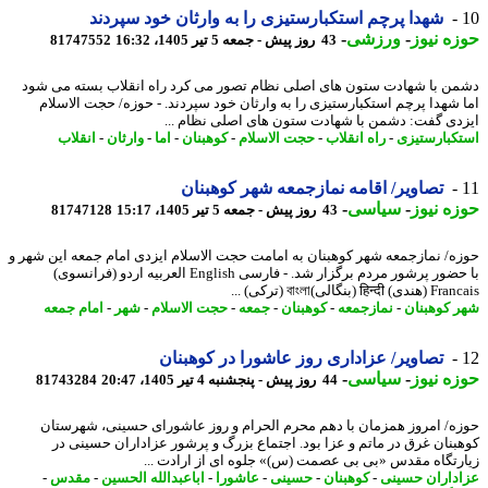
شهدا پرچم استکبارستیزی را به وارثان خود سپردند
ه نیوز
-
ورزشی
-
43 روز پیش - جمعه 5 تیر 1405، 16:32
81747552
ن با شهادت ستون های اصلی نظام تصور می کرد راه انقلاب بسته می شود
 شهدا پرچم استکبارستیزی را به وارثان خود سپردند. - حوزه/ حجت الاسلام
دی گفت: دشمن با شهادت ستون های اصلی نظام ...
کبارستیزی
-
راه انقلاب
-
حجت الاسلام
-
کوهبنان
-
اما
-
وارثان
-
انقلاب
تصاویر/ اقامه نمازجمعه شهر کوهبنان
ه نیوز
-
سیاسی
-
43 روز پیش - جمعه 5 تیر 1405، 15:17
81747128
ه/ نمازجمعه شهر کوهبنان به امامت حجت الاسلام ایزدی امام جمعه این شهر و
با حضور پرشور مردم برگزار شد. - فارسی English العربیه اردو (فرانسوی)
हिन्द (بنگالی)বাংলা (ترکی) ...
 کوهبنان
-
نمازجمعه
-
کوهبنان
-
جمعه
-
حجت الاسلام
-
شهر
-
امام جمعه
تصاویر/ عزاداری روز عاشورا در کوهبنان
ه نیوز
-
سیاسی
-
44 روز پیش - پنجشنبه 4 تیر 1405، 20:47
81743284
ه/ امروز همزمان با دهم محرم الحرام و روز عاشورای حسینی، شهرستان
بنان غرق در ماتم و عزا بود. اجتماع بزرگ و پرشور عزاداران حسینی در
رتگاه مقدس «بی بی عصمت (س)» جلوه ای از ارادت ...
داران حسینی
-
کوهبنان
-
حسینی
-
عاشورا
-
اباعبدالله الحسین
-
مقدس
-