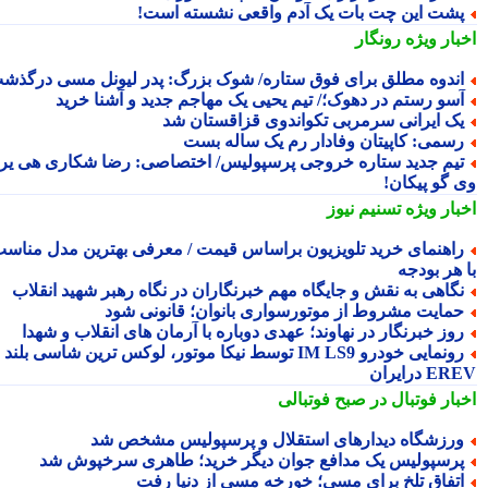
شت این چت بات یک آدم واقعی نشسته است!
بار ویژه
رونگار
ندوه مطلق برای فوق ستاره/ شوک بزرگ: پدر لیونل مسی درگذشت
سو رستم در دهوک؛/ تیم یحیی یک مهاجم جدید و آشنا خرید
ک ایرانی سرمربی تکواندوی قزاقستان شد
سمی: کاپیتان وفادار رم یک ساله بست
یم جدید ستاره خروجی پرسپولیس/ اختصاصی: رضا شکاری هی یر
 گو پیکان!
بار ویژه
تسنیم نیوز
اهنمای خرید تلویزیون براساس قیمت / معرفی بهترین مدل مناسب
 هر بودجه
گاهی به نقش و جایگاه مهم خبرنگاران در نگاه رهبر شهید انقلاب
مایت مشروط از موتورسواری بانوان؛ قانونی شود
وز خبرنگار در نهاوند؛ عهدی دوباره با آرمان های انقلاب و شهدا
رونمایی خودرو IM LS9 توسط نیکا موتور، لوکس ترین شاسی بلند
 درایران
بار فوتبال در صبح فوتبالی
رزشگاه دیدارهای استقلال و پرسپولیس مشخص شد
رسپولیس یک مدافع جوان دیگر خرید؛ طاهری سرخپوش شد
تفاق تلخ برای مسی؛ خورخه مسی از دنیا رفت