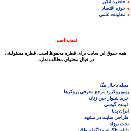
اطره انگیز
وزه اقتصاد
عاونت علمی
نسخه اصلی
مه حقوق این سایت برای قطره محفوظ است. قطره مسئولیتی
در قبال محتوای مطالب ندارد.
ه باحال مگ
وبروکرز: مرجع معرفی بروکرها
د شلوار جین زنانه
مت گوشی
ان پدیا
احی سایت در مشهد
 نوزاد
لود تلگرام و تلگرام طلایی