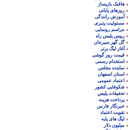
افبک بازیساز
وزهای پایانی
موزش رانندگی
سئولیت پذیری
راسم رونمایی
ییس پلیس راه
ل گهر سیرجان
غاز لیگ برتر
یمت روز گوشی
ستخدام رسمی
ماینده مجلس
ستان اصفهان
عتماد عمومی
کوفایی کشور
حقیقات پلیس
رداخت هزینه
برنگار فارس
قویت اعتماد
یگ های پایه
یلیون دلار