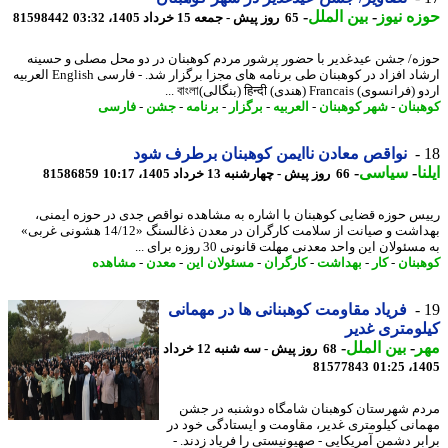
ه نیوز
-
بین الملل
-
65 روز پیش - جمعه 15 خرداد 1405، 03:32
81598442
ه/ جشن عیدغدیر با حضور پرشور مردم کوهبنان در دو محل مصلی و حسینه
ارشاد افزاد در کوهبنان طی برنامه های مجزا برگزار شد. - فارسی English العربیه
وی) Francais (هندی) हिन्दी (بنگالی)বাংলা ...
بنان
-
شهر کوهبنان
-
العربیه
-
برگزار
-
برنامه
-
جشن
-
فارسی
نواقص معادن ناایمن کوهبنان برطرف شود
ا
-
سیاسی
-
66 روز پیش - چهارشنبه 13 خرداد 1405، 10:17
81586859
س حوزه قضایی کوهبنان با اشاره به مشاهده نواقص جدی در حوزه ایمنی،
بهداشت و صیانت از سلامت کارگران در معدن ذغالسنگ «14/12 هشونی غربی»
سئولان این واحد معدنی مهلت قانونی 30 روزه برای ...
بنان
-
کار
-
بهداشت
-
کارگران
-
مسئولان این
-
معدن
-
مشاهده
فریاد مقاومت کوهبنانی ها در مهمانی
ومتری غدیر
ر
-
بین الملل
-
68 روز پیش - سه شنبه 12 خرداد
81577843
1405
م شهرستان کوهبنان شامگاه دوشنبه در جشن
انی کیلومتری غدیر، مقاومت و ایستادگی خود در
بر دشمن آمریکایی - صهیونیستی را فریاد زدند. -