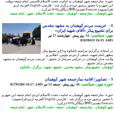
ه/ نمازجمعه شهر کوهبنان به امامت حجت الاسلام قاسمی امام جمعه موقت
این شهر و با حضور پرشور مردم برگزار شد. - فارسی English العربیه اردو
Fra (هندی) हिन्दी (بنگالی)বাংলা (ترکی) ...
 کوهبنان
-
نمازجمعه
-
کوهبنان
-
جمعه
-
حجت الاسلام
-
شهر
-
امام جمعه
عزیمت مردم کوهبنان به مشهد مقدس
ی تشییع پیکر «آقای شهید ایران»
ر
-
سیاسی
-
31 روز پیش - چهارشنبه 17 تیر
81828419
1405
آستانه برگزاری مراسم باشکوه وداع و تشییع پیکر
ر امام شهید، جمعی از مردم مؤمن، انقلابی و
یت مدار کوهبنان، در حرکتی سرشار از عشق، - عزیمت مردم کوهبنان به مشهد
س برای تشییع ...
بنان
-
تشییع پیکر
-
مشهد مقدس
-
تشییع
-
شهید
-
برگزار
-
باشکوه
تصاویر/ اقامه نمازجمعه شهر کوهبنان
ه نیوز
-
سیاسی
-
36 روز پیش - جمعه 12 تیر 1405، 16:17
81795284
ه/ نمازجمعه شهر کوهبنان به امامت حجت الاسلام ایزدی امام جمعه این شهر و
با حضور پرشور مردم برگزار شد. - فارسی English العربیه اردو (فرانسوی)
हिन्द (بنگالی)বাংলা (ترکی) ...
 کوهبنان
-
نمازجمعه
-
کوهبنان
-
جمعه
-
حجت الاسلام
-
شهر
-
امام جمعه