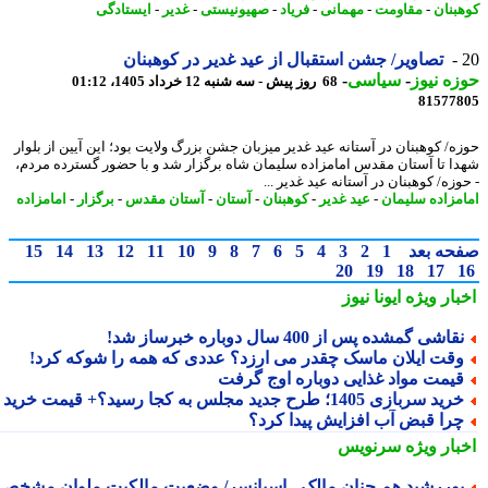
بنان
-
مقاومت
-
مهمانی
-
فریاد
-
صهیونیستی
-
غدیر
-
ایستادگی
تصاویر/ جشن استقبال از عید غدیر در کوهبنان
ه نیوز
-
سیاسی
-
68 روز پیش - سه شنبه 12 خرداد 1405، 01:12
81577
ه/ کوهبنان در آستانه عید غدیر میزبان جشن بزرگ ولایت بود؛ این آیین از بلوار
ا تا آستان مقدس امامزاده سلیمان شاه برگزار شد و با حضور گسترده مردم،
زه/ کوهبنان در آستانه عید غدیر ...
مزاده سلیمان
-
عید غدیر
-
کوهبنان
-
آستان
-
آستان مقدس
-
برگزار
-
امامزاده
حه بعد
1
2
3
4
5
6
7
8
9
10
11
12
13
14
15
20
19
18
17
بار ویژه
ایونا نیوز
قاشی گمشده پس از 400 سال دوباره خبرساز شد!
قت ایلان ماسک چقدر می ارزد؟ عددی که همه را شوکه کرد!
یمت مواد غذایی دوباره اوج گرفت
ید سربازی 1405؛ طرح جدید مجلس به کجا رسید؟+ قیمت خرید
را قبض آب افزایش پیدا کرد؟
بار ویژه
سرنویس
وررشید هم چنان مالک - اسپانسر/ وضعیت مالکیت ملوان مشخص