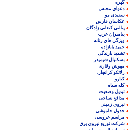
هره
عوای مجلس
فیدی مو
کاسان فارس
نالتی کنعانی زادگان
یامبران عرب
یژگی های زنانه
مید بابازاده
شدید بارندگی
سکتبال شیمیدر
هوش وقاری
لاتکو کرانچار،
نارو
له سیاه
بدیل وضعیت
دافع نساجی
یروی زمینی
دول خاموشی
راسم عروسی
رکت توزیع نیروی برق
یم فوتبال پرسپولیس