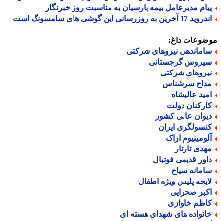
یام مدیرعامل بیمه پارسیان به مناسبت روز خبرنگار
د 17 آخرین به روزرسانی این گوشی های سامسونگ است
ضوعات داغ:
اماندهی نیروهای شرکتی
یروس گرجستانی
یروهای شرکتی
داح سرشناس
مید عالیشاه
ارکنان دولت
یوان عالی کشور
نسولگری ایران
لومینیوم اراک
هدی تارتار
اور قدیمی فوتبال
امانه سیاح
ایحه پلیس ویژه اطفال
کبر صحرایی
اظم خاوازی
انواده های شهدای هسته ای