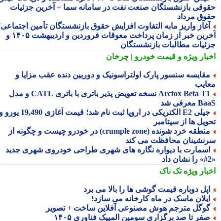
وقی بازنشستگان صنعت نفت در سامانه سما + آخرین جزئیات
وق مرداد
غاز واریز مابه التفاوت افزایش حقوق بازنشستگان تأمین اجتماعی؛
آخرین خبر از زمان پرداخت معوقات فروردین و اردیبهشت ۱۴۰۵ و
ئیات مطالبات بازنشستگان
بار ویژه
و قیمت خودرو | چرخان
قایسه سنسور پارک اولتراسونیک و دوربین دنده عقب مزایا و
ایب
Arcfox Beta T1 نسخه تعویض پذیر باتری با باتری CATL و مدل
معرفی شد
جیلی E2 الکتریکی در اروپا ثبت نام شد؛ قیمت آغازی 19,490 یورو و
ویل ها از سپتامبر
منطقه خرد شونده (crumple zone) در خودرو چیست و چگونه از
نشینان محافظت می کند
سمارت با دیواره نگاره های شهری طراحی خودروی شهری جدید
بار ویژه
تک ناک
پل دوباره قیمت گوشی ها را بالا می برد
یلان ماسک در ماه کارخانه می سازد!
وگل مترجم هوش مصنوعی آفلاین ساخت + تصویر
فر تا صد برگزاری سومین المپیک فناوری ۱۴۰۵