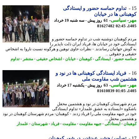
تداوم حماسه حضور و ایستادگی
بنانی ها در خیابان
ر
-
سیاسی
-
61 روز پیش - سه شنبه 19 خرداد
81627482
1405
م کوهبنان دوشنبه شب در تداوم حماسه حضور و
تادگی خود در خیابان ها، فریاد ایران ذلت ناپذیر را
گوش جهانیان رساندند. - نظرات حاوی توهین و هرگونه نسبت ناروا به اشخاص
قی و حقوقی ...
سه حضور
-
ایستادگی
-
کوهبنان
-
خیابان
-
اشخاص حقیقی
-
منتشر
-
تداوم
فریاد ایستادگی کوهبنانی ها در نود و
تمین شب مقاومت ملی
ر
-
سیاسی
-
63 روز پیش - یکشنبه 17 خرداد
81610839
1405
م شهرستان کوهبنان در نود و هشتمین محفلِ
کوهِ «ایستاده به عشقِ علمدار» تداوم ایستادگی
 در جبهه مقاومت ملی را فریاد زدند. - کوهبنان- مردم شهرستان کوهبنان در نود
شتمین محفلِ ...
بنان
-
ایستادگی
-
جبهه مقاومت
-
مقاومت
-
فریاد
-
شهرستان
-
علمدار
تصاویر/ جشن عیدغدیر در شهر کوهبنان