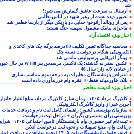
رسنال به سرعت عاشق گیمارش می شود!
صویر دیده نشده از رهبر شهید در لباس نظامی
س از رونالد آرائوخو/ جدایی دو بازیکن دیگر از بارسا قطعی شد
اجرای پیامک مشمول سهمیه جنگ هستید
بار ویژه
اقتصاد آزاد
محاسبه جداگانه تعیین تکلیف 80 درصد برگه چک های کاغذی و
کترونیکی هنگام درخواست دسته چک
ینگر آفریقایی پرسپولیس ماندنی شد
عکس| سفر به گذشته؛ یک تاکسی مرسدس بنز W180 در حال عبور
خیابان لاله زار؛ سال 46
عتراض بازنشستگان مخابرات به مرحه سوم متناسب سازی
انک خاورمیانه فقط 10 فقره وام فرزندآوری داده است
بار ویژه
اندیشه معاصر
کالابرگ مرداد ۱۴۰۵ | زمان شارژ کالابرگ مرداد، مبلغ اعتبار خانوار و
رین خبر از واریز کالابرگ الکترونیکی
ازمان بهزیستی کشور؛ راهنمای کامل ثبت نام و دریافت خدمات
زیستی برای مستمری بگیران + مراحل ثبت درخواست
ثبت نام غیر حضوری وام بازنشستگان تامین اجتماعی ۱۴۰۵ | شرایط
یافت وام، مبلغ تسهیلات و نحوه ثبت درخواست آنلاین
فیش حقوق بازنشستگان نفت ۱۴۰۵ | نحوه مشاهده و دریافت فیش