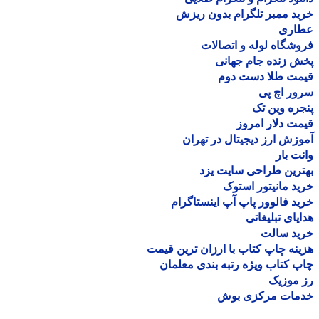
د ممبر تلگرام بدون ریزش
اری
شگاه لوله و اتصالات
 زنده جام جهانی
مت طلا دست دوم
ر اچ پی
ره وین تک
ت دلار امروز
زش ارز دیجیتال در تهران
ت بار
رین طراحی سایت یزد
د مانیتور استوک
د فالوور پاپ آپ اینستاگرام
یای تبلیغاتی
ید سالت
نه چاپ کتاب با ارزان ترین قیمت
 کتاب ویژه رتبه بندی معلمان
موزیک
مات مرکزی بوش