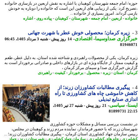
ه/ امام جمعه شهرستان کوهبنان با اشاره به نقش اربعین در بازسازی خانواده
ریح کرد: یکی از زیبایی های اربعین این است که خانواده را دوباره به خودش
ی گرداند. امروز بسیاری از خانواده ...
واده
-
اربعین
-
امام جمعه
-
شهرستان
-
کوهبنان
-
پیاده روی
-
اشاره
زیره کرمان؛ محصولی خوش عطر با شهرت جهانی
رگزاری صداوسیما
-
اقتصادی
-
14 روز پیش - شنبه 3 مرداد 1405، 06:45
81946
ه کرمان، یکی از محصولات راهبردی و شناخته شده استان، به دلیل عطر، طعم
یفیت ممتاز، از جایگاه ویژه ای در بازارهای داخلی و صادراتی برخوردار است به
رش خبرگزاری صدا و سیمای مرکز کرمان ،
ان
-
استان
-
زیره
-
محصول
-
برخوردار
-
کیفیت
-
راهبردی
پیگیری مطالبات کشاورزان زرند؛ از
ش خاموشی چاه های کشاورزی تا راه
ازی صنایع تبدیلی
نا
-
سیاسی
-
21 روز پیش - شنبه 27 تیر 1405،
81899731
22
نشست بررسی مسائل و مشکلات حوزه کشاورزی
ستان زرند که با حضور فرماندار، نماینده مردم زرند و کوهبنان در مجلس،
س سازمان جهاد کشاورزی استان کرمان، - پیگیری مطالبات کشاورزان زرند؛ ...
ورزی
-
چاه های کشاورزی
-
سازمان جهاد کشاورزی
-
شهرستان زرند
-
جهاد