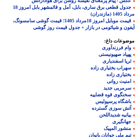
کس / پیام پرمعنای نفیسه روشن برای هوادارانش
جدول قطعی برق ساری، بابل، آمل و قائمشهر بابل امروز 18
1 (مازندران)
قیمت موبایل امروز 18مرداد 1405؛ قیمت گوشی سامسونگ،
ون و شیائومی در بازار + جدول قیمت روز گوشی
ضوعات داغ:
ام فرزندآوری
هپاد صهیونیستی
ریا اسفندیاری
هراب بختیاری زاده
ختیاری زاده
منیت روانی
رمربی جدید
خنگوی قوه قضاییه
اشگاه پرسپولیس
تش سوزی گسترده
یانیه شدیداللحن
هانگیری
نشور المپیک
یم ملی جوانان بانوان