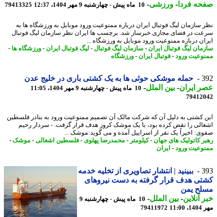
حه فردا
-
ورزشی
-
10 ماه پیش - چهارشنبه 9 مهر 1404، 12:37
79413325
 سازمان لیگ فوتبال ایران درباره ممنوعیت ورود موبایل به ورزشگاه ها به
ت در فضای مجازی خبرساز شد. برچسب ها ایران نظر سازمان لیگ فوتبال
ان درباره ممنوعیت ورود موبایل به ورزشگاه ...
مان لیگ فوتبال ایران
-
سازمان لیگ فوتبال
-
لیگ فوتبال ایران
-
ورزشگاه ها
-
وعیت ورود
-
فوتبال ایران
-
ورزشگاه
3
حمله موشکی حوثی ها به یک کشتی باری در خلیج عدن
 ایران
-
بین الملل
-
10 ماه پیش - چهارشنبه 9 مهر 1404، 11:05
79412
 کشتی به دلیل آن که شرکت مالک آن تصمیم ممنوعیت ورود به بنادر فلسطین
الی را نقض کرده بود، با یک موشک کروز هدف قرار گرفت. - سردار رحیم
ی: اخیراً یک نفر از اسراییل آمده و می گوید:موشک ...
ر کاتولیک های جهان
-
کیلومتر
-
محمدرضا پهلوی
-
فلسطین اشغالی
-
موشک
-
وعیت ورود
-
ایران
3
ببینید | انتشار تصاویری از تخلیه خدمه
ی هدف قرار گرفته به دست نیروهای
لح یمن
 آنلاین
-
بین الملل
-
10 ماه پیش - چهارشنبه 9
11:0
79411972