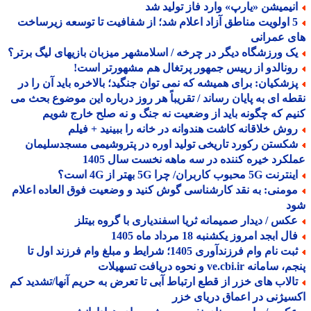
نیمیشن «یارپ» وارد فاز تولید شد
5 اولویت مناطق آزاد اعلام شد؛ از شفافیت تا توسعه زیرساخت
 عمرانی
ک ورزشگاه دیگر در چرخه / اسلامشهر میزبان بازیهای لیگ برتر؟
ونالدو از رییس جمهور پرتغال هم مشهورتر است!
زشکیان: برای همیشه که نمی توان جنگید؛ بالاخره باید آن را در
ه ای به پایان رساند / تقریباً هر روز درباره این موضوع بحث می
م که چگونه باید از وضعیت نه جنگ و نه صلح خارج شویم
وش خلاقانه کاشت هندوانه در خانه را ببینید + فیلم
کستن رکورد تاریخی تولید اوره در پتروشیمی مسجدسلیمان
کرد خیره کننده در سه ماهه نخست سال 1405
نت 5G محبوب کاربران/ چرا 5G بهتر از 4G است؟
ومنی: به نقد کارشناسی گوش کنید و وضعیت فوق العاده اعلام
د
کس / دیدار صمیمانه ثریا اسفندیاری با گروه بیتلز
ل ابجد امروز یکشنبه 18 مرداد ماه 1405
ثبت نام وام فرزندآوری 1405؛ شرایط و مبلغ وام فرزند اول تا
مانه ve.cbi.ir و نحوه دریافت تسهیلات
الاب های خزر از قطع ارتباط آبی تا تعرض به حریم آنها/تشدید کم
یژنی در اعماق دریای خزر