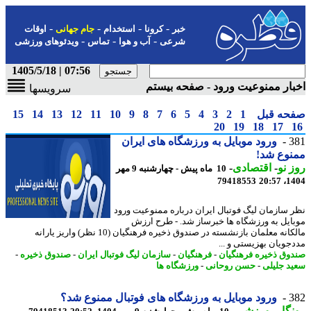
-
-
-
-
خبر
کرونا
استخدام
جام جهانی
اوقات
-
-
-
شرعی
آب و هوا
تماس
ویدئوهای ورزشی
07:56 | 1405/5/18
ار ممنوعیت ورود - صفحه بیستم
سرویسها
حه قبل
1
2
3
4
5
6
7
8
9
10
11
12
13
14
15
20
19
18
17
3
ورود موبایل به ورزشگاه های ایران
وع شد!
 نو
-
اقتصادی
-
10 ماه پیش - چهارشنبه 9 مهر
79418553
1404
 سازمان لیگ فوتبال ایران درباره ممنوعیت ورود
ایل به ورزشگاه ها خبرساز شد. - طرح ارزش
مالکانه معلمان بازنشسته در صندوق ذخیره فرهنگیان (10 نظر) واریز یارانه
جویان بهزیستی و ...
وق ذخیره فرهنگیان
-
فرهنگیان
-
سازمان لیگ فوتبال ایران
-
صندوق ذخیره
-
د جلیلی
-
حسن روحانی
-
ورزشگاه ها
3
ورود موبایل به ورزشگاه های فوتبال ممنوع شد؟
گار
-
ورزشی
-