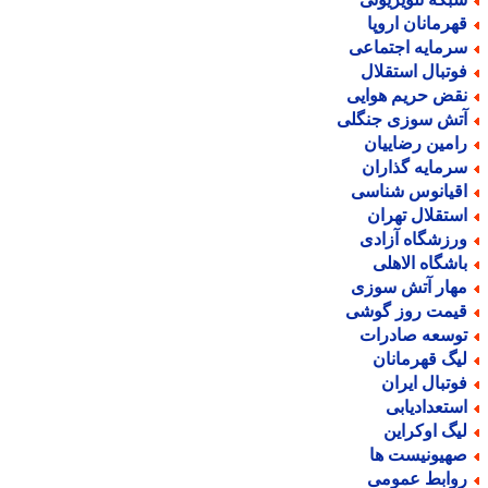
هرمانان اروپا
رمایه اجتماعی
وتبال استقلال
قض حریم هوایی
تش سوزی جنگلی
امین رضاییان
رمایه گذاران
قیانوس شناسی
ستقلال تهران
رزشگاه آزادی
اشگاه الاهلی
هار آتش سوزی
یمت روز گوشی
وسعه صادرات
یگ قهرمانان
وتبال ایران
ستعدادیابی
یگ اوکراین
هیونیست ها
وابط عمومی