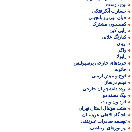
وع دوست
سارت آبگرفتگی
یان لورنزو بلنجینی
میسیون مشترک
ابی کین
یارنگ علایی
ریان
اکر
ایولا
ریدهای خارجی پرسپولیس
اتونه
وچ و میش ارمنی
یلم درساژ
ردد دانشجویان خارجی
یگ دسته دو
رد ون ولیت
یئت فوتبال استان تهران
اشگاه الاهلی عربستان
وسعه صادرات غیرنفتی
پراتورهای ارتباطی