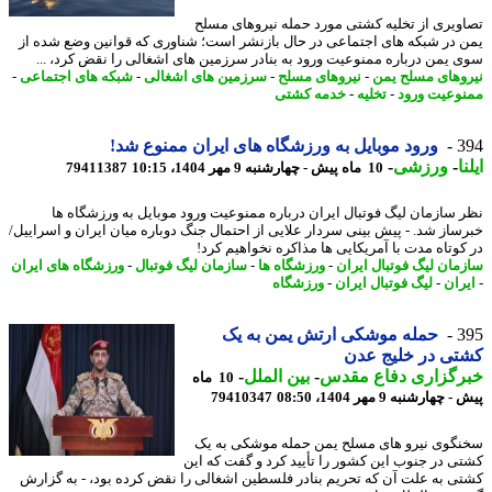
ویری از تخلیه کشتی مورد حمله نیروهای مسلح
 در شبکه های اجتماعی در حال بازنشر است؛ شناوری که قوانین وضع شده از
 یمن درباره ممنوعیت ورود به بنادر سرزمین های اشغالی را نقض کرد، ...
وهای مسلح یمن
-
نیروهای مسلح
-
سرزمین های اشغالی
-
شبکه های اجتماعی
-
وعیت ورود
-
تخلیه
-
خدمه کشتی
3
ورود موبایل به ورزشگاه های ایران ممنوع شد!
ا
-
ورزشی
-
10 ماه پیش - چهارشنبه 9 مهر 1404، 10:15
79411387
 سازمان لیگ فوتبال ایران درباره ممنوعیت ورود موبایل به ورزشگاه ها
ساز شد. - پیش بینی سردار علایی از احتمال جنگ دوباره میان ایران و اسراییل/
کوتاه مدت با آمریکایی ها مذاکره نخواهیم کرد!
مان لیگ فوتبال ایران
-
ورزشگاه ها
-
سازمان لیگ فوتبال
-
ورزشگاه های ایران
ران
-
لیگ فوتبال ایران
-
ورزشگاه
3
حمله موشکی ارتش یمن به یک
ی در خلیج عدن
رگزاری دفاع مقدس
-
بین الملل
-
10 ماه
چهارشنبه 9 مهر 1404، 08:50
79410347
گوی نیرو های مسلح یمن حمله موشکی به یک
ی در جنوب این کشور را تأیید کرد و گفت که این
ی به علت آن که تحریم بنادر فلسطین اشغالی را نقض کرده بود، - به گزارش