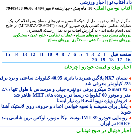
 آفتاب نو | اخبار ورزشی
اب نو
-
بین الملل
-
10 ماه پیش - چهارشنبه 9 مهر 1404، 06:06
79409438
گزارش آفتاب نو به نقل از شبکه المسیره، نیروهای مسلح یمن اعلام کرد یک
عملیات نظامی علیه کشتی باری «مینروا گرچت» (MINERVA GRACHT) در خلیج
 انجام داده اند. - به گزارش آفتاب نو به نقل از شبکه المسیره،
وهای مسلح یمن
-
نیروهای مسلح
-
عملیات نظامی
-
خلیج عدن
-
سخنگوی
وهای مسلح یمن
-
کشتی
-
سخنگوی نیروهای مسلح
حه قبل
1
2
3
4
5
6
7
8
9
10
11
12
13
14
15
20
19
18
17
بار ویژه
و قیمت خودرو | چرخان
نیسان NX7 پلاگین هیبرید با باتری 40.95 کیلووات ساعتی و برد برقی
 معرفی شد
Smart #2؛ میکرو-برقی دو نفره جیلی و مرسدس با طول تنها 2.75
ور 60 کیلووات رسماً در پرونده های MIIT ظاهر شد
روش ویژه تویوتا Rav4 ره نیاز ایستا
کبار برای همیشه با نحوه خواندن اعداد و حروف روی لاستیک آشنا
ید
رونمایی خودرو IM LS9 توسط نیکا موتور، لوکس ترین شاسی بلند
 در ایران
بار فوتبال در صبح فوتبالی