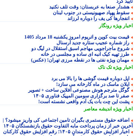
ید کرد
شدار صنعا به عربستان: وقت تلف نکنید
قوط پهپاد صهیونیستی در جنوب لبنان
نفجارها کی یف را دوباره لرزاند
بار ویژه
رونگار
یمت بیت کوین و اتریوم امروز یکشنبه 18 مرداد 1405
از شماره عجیب ستاره جدید آرسنال
روع ماجراجویی مهاجم اسبق استقلال در لیگ دو
رز تهیه کیک انبه ای ساده و مجلسی در خانه
همان ویژه نفتی ها در نقطه مرزی تهران! (عکس)
بار ویژه
تک ناک
پل دوباره قیمت گوشی ها را بالا می برد
یلان ماسک در ماه کارخانه می سازد!
وگل مترجم هوش مصنوعی آفلاین ساخت + تصویر
فر تا صد برگزاری سومین المپیک فناوری ۱۴۰۵
شت این چت بات یک آدم واقعی نشسته است!
بار ویژه
اندیشه معاصر
ضافه حقوق مستمری بگیران تامین اجتماعی کی واریز میشود؟ |
رین خبر از زمان پرداخت مابه التفاوت حقوق بازنشستگان ۱۴۰۵
اخبار افزایش حقوق کارمندان ۱۴۰۵؛ رقم افزایش حقوق کارکنان