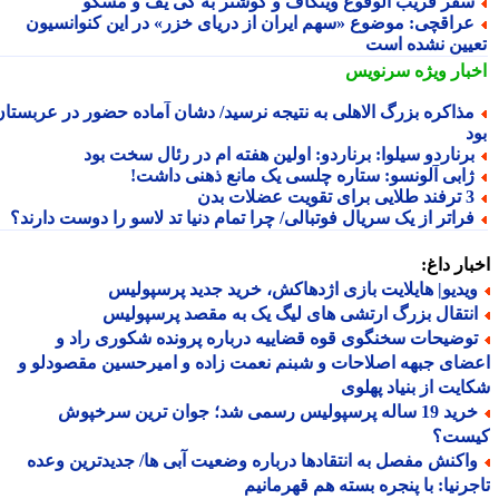
فر قریب الوقوع ویتکاف و کوشنر به کی یف و مسکو
راقچی: موضوع «سهم ایران از دریای خزر» در این کنوانسیون
یین نشده است
بار ویژه
سرنویس
ذاکره بزرگ الاهلی به نتیجه نرسید/ دشان آماده حضور در عربستان
رناردو سیلوا: برناردو: اولین هفته ام در رئال سخت بود
ابی آلونسو: ستاره چلسی یک مانع ذهنی داشت!
لایی برای تقویت عضلات بدن
راتر از یک سریال فوتبالی/ چرا تمام دنیا تد لاسو را دوست دارند؟
ار داغ:
یدیو| هایلایت بازی اژدهاکش، خرید جدید پرسپولیس
نتقال بزرگ ارتشی های لیگ یک به مقصد پرسپولیس
وضیحات سخنگوی قوه قضاییه درباره پرونده شکوری راد و
ای جبهه اصلاحات و شبنم نعمت زاده و امیرحسین مقصودلو و
یت از بنیاد پهلوی
خرید 19 ساله پرسپولیس رسمی شد؛ جوان ترین سرخپوش
ست؟
اکنش مفصل به انتقادها درباره وضعیت آبی ها/ جدیدترین وعده
رنیا: با پنجره بسته هم قهرمانیم