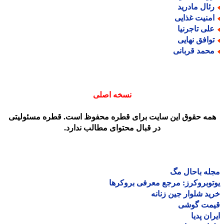
ئال مادرید
منیت غذایی
لی تاجرنیا
وافق نهایی
حمد قربانی
نسخه اصلی
مه حقوق این سایت برای قطره محفوظ است. قطره مسئولیتی
در قبال محتوای مطالب ندارد.
ه باحال مگ
وبروکرز: مرجع معرفی بروکرها
د شلوار جین زنانه
مت گوشی
ان پدیا