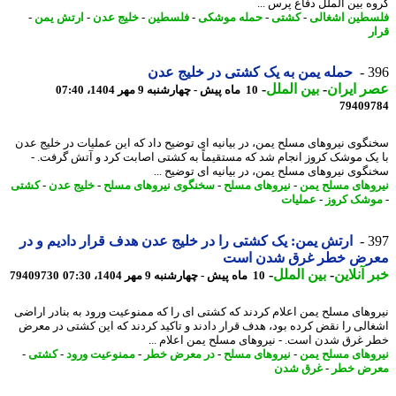
ه بین الملل دفاع پرس ...
طین اشغالی
-
کشتی
-
حمله موشکی
-
فلسطین
-
خلیج عدن
-
ارتش یمن
-
ر
3
حمله یمن به یک کشتی در خلیج عدن
 ایران
-
بین الملل
-
10 ماه پیش - چهارشنبه 9 مهر 1404، 07:40
79409
گوی نیروهای مسلح یمن، در بیانیه ای توضیح داد که این عملیات در خلیج عدن
یک موشک کروز انجام شد که مستقیماً به کشتی اصابت کرد و آتش گرفت. -
گوی نیروهای مسلح یمن، در بیانیه ای توضیح ...
وهای مسلح یمن
-
نیروهای مسلح
-
سخنگوی نیروهای مسلح
-
خلیج عدن
-
کشتی
شک کروز
-
عملیات
3
ارتش یمن: یک کشتی را در خلیج عدن هدف قرار دادیم و در
رض خطر غرق شدن است
 آنلاین
-
بین الملل
-
10 ماه پیش - چهارشنبه 9 مهر 1404، 07:30
79409730
وهای مسلح یمن اعلام کردند که کشتی ای را که ممنوعیت ورود به بنادر اراضی
الی را نقض کرده بود، هدف قرار دادند و تاکید کردند که این کشتی در معرض
 غرق شدن است. - نیروهای مسلح یمن اعلام ...
وهای مسلح یمن
-
نیروهای مسلح
-
در معرض خطر
-
ممنوعیت ورود
-
کشتی
-
رض خطر
-
غرق شدن