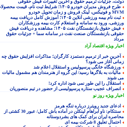
لت، جزئیات ترمیم حقوق و آخرین تغییرات فیش حقوقی
طرح فروش مدیران خودرو ۱۴۰۵؛ شرایط ثبت نام، قیمت محصولات
 لینک فروش و زمان تحویل خودرو
ثبت نام بیمه ورزشی آنلاین ۱۴۰۵؛ آموزش کامل دریافت بیمه
زشی، ورود به سامانه و استعلام کارت بیمه ورزشکاران
فیش حقوق بازنشستگان نفت ۱۴۰۵؛ مشاهده و دریافت فیش
وقی بازنشستگان صنعت نفت در سامانه سما + جزئیات حقوق
داد
بار ویژه
اقتصاد آزاد
خرین خبر از ترمیم دستمزد کارگران؛ مذاکرات افزایش حقوق چه
انی آغاز می شود؟
رزشگاه خانگی پرسپولیس و استقلال اعلام شد
الیات به بلاگرها رسید/ این گروه از هنرمندان هم مشمول مالیات
 شوند
ستقلال را این طور نمی شود اداره کرد!
نصراف عجیب ستاره پرسپولیسی از حضور در تیم منصوریان
بار ویژه
روز نو
دعای جدید رویترز درباره تنگه هرمز
سنتکام: ناو آبراهام لینکلن در آماده باش کامل/ عبور 30 کشتی از
اصره ایران برای کمک های بشردوستانه
حتمال تعلیق 8 شرکت بیمه ای