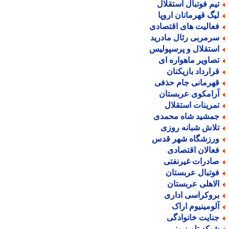
یم فوتبال استقلال
یگ قهرمانان اروپا
عالیت های اقتصادی
رمربی رئال مادرید
ستقلال و پرسپولیس
صاویر ماهواره ای
رارداد بازیکنان
هرمانی جام حذفی
رامکوی عربستان
مرینات استقلال
مشید شاه محمدی
لاش شبانه روزی
رزشگاه شهر قدس
عالان اقتصادی
ادرات غیرنفتی
وتبال عربستان
لاهلی عربستان
روکراسی اداری
لومینیوم اراک
نایت خانوادگی
بکه تلویزیونی