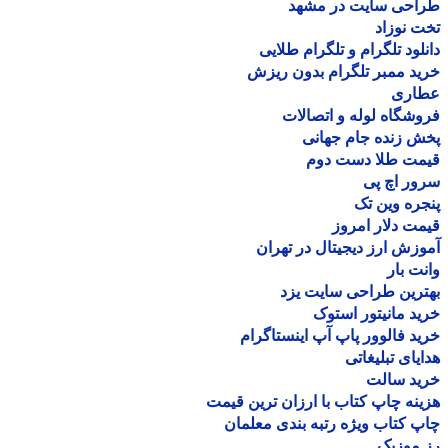
احی سایت در مشهد
 نوزاد
لود تلگرام و تلگرام طلایی
د ممبر تلگرام بدون ریزش
اری
شگاه لوله و اتصالات
 زنده جام جهانی
مت طلا دست دوم
ر اچ پی
ره وین تک
ت دلار امروز
زش ارز دیجیتال در تهران
ت بار
رین طراحی سایت یزد
د مانیتور استوک
د فالوور پاپ آپ اینستاگرام
یای تبلیغاتی
ید سالت
نه چاپ کتاب با ارزان ترین قیمت
 کتاب ویژه رتبه بندی معلمان
موزیک