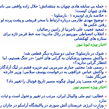
مله بی سابقه هادی چوپان به منتقدانش؛ حلال زاده واقعی می داند
دی چوپان کیست!
لاصه بازی اودینزه ۱ - بارسلونا ۰
وضیح مهدی طارمی درباره ارتباط با سحر قریشی و پشت پرده لو
تن عکس ها
مجید عجیب علی تاجرنیا از رامین رضائیان
نقلاب انضباطی مورینیو در رئال مادرید؛ سه خط قرمز تازه برای
اره های کهکشانی
بار ویژه
ایونا نیوز
وک در بارسلونا؛ جدایی دو ستاره دیگر قطعی شد!
اکنش مسعود پزشکیان به گرانی های اخیر؛ «در جنگ هستیم، اما
تظار گرانی ندارید؟»
سمی شد؛ مجتبی جباری سرمربی تیم جزیره قشم در لیگ آزادگان!
اکنش عباس عراقچی به درخواست یوسف سلامی؛ وزیر خارجه
رنگار نشد!
ورخه مسی؛ پدر لیونل چگونه مسیر تاریخ فوتبال را تغییر داد؟
بار ویژه
تسنیم نیوز
طایی: تیم ملی والیبال ایران، مرتب در تغییر و تحول است و ثبات
رد
زارت انرژی عربستان آتش سوزی در پالایشگاه آرامکو در جازان را