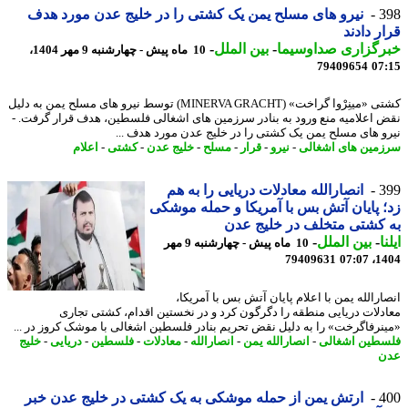
3
نیرو های مسلح یمن یک کشتی را در خلیج عدن مورد هدف
ر دادند
رگزاری صداوسیما
-
بین الملل
-
10 ماه پیش - چهارشنبه 9 مهر 1404،
79409654
07
کشتی «مینِرْوا گراخت» (MINERVA GRACHT) توسط نیرو های مسلح یمن به دلیل
 اعلامیه منع ورود به بنادر سرزمین های اشغالی فلسطین، هدف قرار گرفت. -
و های مسلح یمن یک کشتی را در خلیج عدن مورد هدف ...
مین های اشغالی
-
نیرو
-
قرار
-
مسلح
-
خلیج عدن
-
کشتی
-
اعلام
3
انصارالله معادلات دریایی را به هم
 پایان آتش بس با آمریکا و حمله موشکی
کشتی متخلف در خلیج عدن
ا
-
بین الملل
-
10 ماه پیش - چهارشنبه 9 مهر
79409631
1404
ارالله یمن با اعلام پایان آتش بس با آمریکا،
دلات دریایی منطقه را دگرگون کرد و در نخستین اقدام، کشتی تجاری
نرفاگرخت» را به دلیل نقض تحریم بنادر فلسطین اشغالی با موشک کروز در ...
طین اشغالی
-
انصارالله یمن
-
انصارالله
-
معادلات
-
فلسطین
-
دریایی
-
خلیج
ن
4
ارتش یمن از حمله موشکی به یک کشتی در خلیج عدن خبر