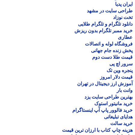
ان پدیا
احی سایت در مشهد
 نوزاد
لود تلگرام و تلگرام طلایی
د ممبر تلگرام بدون ریزش
اری
شگاه لوله و اتصالات
 زنده جام جهانی
مت طلا دست دوم
ر اچ پی
ره وین تک
ت دلار امروز
زش ارز دیجیتال در تهران
ت بار
رین طراحی سایت یزد
د مانیتور استوک
د فالوور پاپ آپ اینستاگرام
یای تبلیغاتی
ید سالت
نه چاپ کتاب با ارزان ترین قیمت