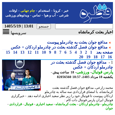
-
-
-
-
خبر
کرونا
استخدام
جام جهانی
اوقات
-
-
-
شرعی
آب و هوا
تماس
ویدئوهای ورزشی
13:01 | 1405/5/19
ار بعثت کرمانشاه
سرویسها
مدافع جوان بعثت به چادرملو پیوست
مدافع جوان فصل گذشته بعثت در چادرملو اردکان + عکس
حه بعد
1
2
3
4
5
6
7
8
9
10
11
12
13
14
15
20
19
18
17
مدافع جوان فصل گذشته بعثت در
رملو اردکان + عکس
س فوتبال
-
ورزشی
-
18 ساعت پیش -
رداد 1405، 18:57
82056560
د زارعی، مدافع جوان فصل گذشته بعثت
انشاه، با امضای قراردادی سه ساله به چادرملو
کان پیوست تا فوتبال خود را زیر نظر سعید اخباری ادامه دهد. - خبرگزاری
بال ایران پارس فوتبال دات کام :
رملو
-
چادرملو اردکان
-
بعثت کرمانشاه
-
سعید اخباری
-
فوتبال
-
قراردادی
-
ن