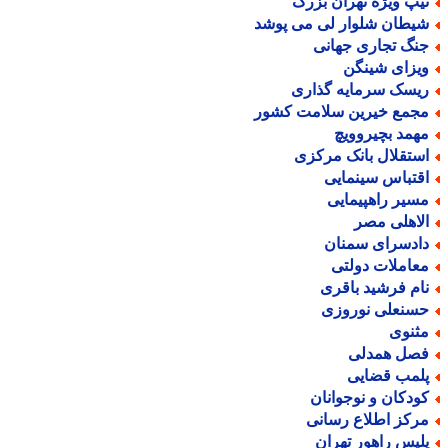
یپ ویژه تهران بزرگ
یطان شلوار لی می پوشد
نگ تجاری جهانی
یزای شینگن
یسک سرمایه گذاری
جمع خیرین سلامت کشور
همد بچیروویچ
ستقلال بانک مرکزی
قتباس سینمایی
سیر راهپیمایی
لاهلی مصر
ادسرای سمنان
عاملات دولتی
ام فرشید باقری
سنعلی نوروزی
ثنوی
صل همدلی
لمب قضایی
ودکان و نوجوانان
رکز اطلاع رسانی
لیس راهور تهران