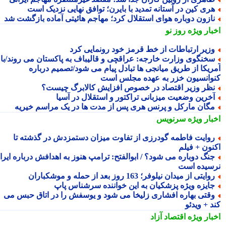
ری کین در آستانه تمدید با بایرن؛ توافق نهایی نزدیک است
ازون دوباره هوای استقلال کرد؛ مهاجم هائیتی آماده بازگشت شد
بار ویژه
روز نو
زیر ارتباطات از خط قرمز خود رونمایی کرد
خنگوی وزارت خارجه: عراقچی و قالیباف به پاکستان می روند/با
ریکا از طریق میانجی ها تبادل پیام می شود/تصمیم درباره
وانسیون خزر به عهده مجلس است
ظر وزیر اقتصاد در خصوص افزایش کالابرگ چیست؟
خرین وضعیت میزبانی تراکتور و استقلال در آسیا
گان مارکل و پرنس هری پس از مدت ها در یک مراسم خیریه
بار ویژه
سرنویس
وایت فاطمه گودرزی از تفاوت میزان دستمزدش در گذشته تا
نون + فیلم
نگ دوباره می شود؟ / ابوالفتح: ترامپ هنوز به اهدافش درباره ایران
سیده است
وایتی از میدان نیلوفر؛ 163 روز بعد از حمله و موشکباران
ایزه ویژه پزشکیان به این خواننده سرشناس پاپ
قتی بهاره افشاری زلیخا می شود و یوسفش را در اتاق حبس می
 + ویدئو
بار ویژه
اقتصاد آزاد