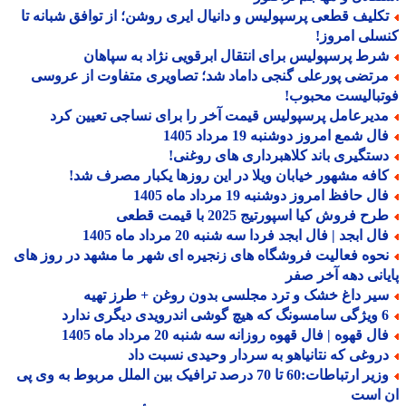
کلیف قطعی پرسپولیس و دانیال ایری روشن؛ از توافق شبانه تا
لی امروز!
رط پرسپولیس برای انتقال ابرقویی نژاد به سپاهان
رتضی پورعلی گنجی داماد شد؛ تصاویری متفاوت از عروسی
بالیست محبوب!
دیرعامل پرسپولیس قیمت آخر را برای نساجی تعیین کرد
ل شمع امروز دوشنبه 19 مرداد 1405
ستگیری باند کلاهبرداری های روغنی!
افه مشهور خیابان ویلا در این روزها یکبار مصرف شد!
ل حافظ امروز دوشنبه 19 مرداد ماه 1405
ح فروش کیا اسپورتیج 2025 با قیمت قطعی
ل ابجد | فال ابجد فردا سه شنبه 20 مرداد ماه 1405
حوه فعالیت فروشگاه های زنجیره ای شهر ما مشهد در روز های
انی دهه آخر صفر
یر داغ خشک و ترد مجلسی بدون روغن + طرز تهیه
درویدی دیگری ندارد
ل قهوه | فال قهوه روزانه سه شنبه 20 مرداد ماه 1405
روغی که نتانیاهو به سردار وحیدی نسبت داد
وزیر ارتباطات:60 تا 70 درصد ترافیک بین الملل مربوط به وی پی
 است