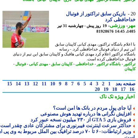
بازیکن سابق تراکتور از فوتبال
احافظی کرد
ر
-
ورزشی
-
19 روز پیش - چهارشنبه 31 تیر
81928676
1405
اعلام باشگاه تراکتور، مهدی کیانی کاپیتان سابق
 تیم از دنیای فوتبال خداحافظی کرد. - رسانه
گاه تراکتور اعلام کرد مهدی کیانی هافبک و کاپیتان سابق این تیم از دنیای
بال خداحافظی کرده است.
کتور
-
باشگاه تراکتور
-
خداحافظی
-
کاپیتان سابق
-
مهدی کیانی
-
فوتبال
-
تان
حه بعد
1
2
3
4
5
6
7
8
9
10
11
12
13
14
15
20
19
18
17
بار ویژه
تک ناک
یا جای پول مردم در بانک ها امن است؟
فزایش نگرانی ها درباره تهدید هوش مصنوعی
وش بازی GTA 5 از ۲۳۰ میلیون نسخه عبور کرد
داکثر سرعت اینترنت فیبرنوری برای مشترکان عادی چقدر است؟
وزیر ارتباطات:۶۰ تا ۷۰ درصد ترافیک بین الملل مربوط به وی پی ان
ت