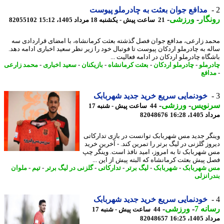
مدافع جوان بعثت به چادرملو پیوست
گار
-
ورزشی
-
21 ساعت پیش - یکشنبه 18 مرداد 1405، 15:12
82055102
د زارعی، مدافع جوان فصل گذشته بعثت کرمانشاه، با امضای قراردادی سه
ه به چادرملو اردکان پیوست تا فوتبال خود را زیر نظر سعید اخباری ادامه دهد.
گاه چادرملو اردکان در ادامه فعالیت ...
رملو
-
چادرملو اردکان
-
بعثت کرمانشاه
-
بازیکنان
-
سعید اخباری
-
محمد زارعی
افع
خودنمایی سریع خرید جدید شهربابک
نویس
-
ورزشی
-
44 ساعت پیش - شنبه 17
1، 16:28
82048676
گر جدید مس شهربابک توانست در بازی تدارکاتی
وز گلزنی در لیگ برتر را تمرین کند. - آخرین خرید
شهربابک تا به امروز، امید نافذ است. وینگر چپ
 پیش بعثت کرمانشاه که البته پیش از این ...
شهربابک
-
شهربابک
-
لیگ برتر
-
تدارکاتی
-
گلزنی در لیگ برتر
-
تیم
-
ملوان
رانزلی
خودنمایی سریع خرید جدید شهربابک
نه 7
-
ورزشی
-
44 ساعت پیش - شنبه 17
1، 16:25
82048657