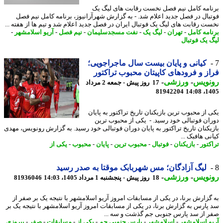
امه کامل نیم فصل نخست رقابت های لیگ یک
بال در فصل جدید اعلام شد. - به گزارش شهرآرانیوز، برنامه کامل نیم فصل
ت رقابت های لیگ یک فوتبال ایران در فصل جدید اعلام شد و تیم ها از هفته ...
امه کامل
-
تهران
-
لیگ یک
-
نفت مسجدسلیمان
-
نیم فصل
-
آریو اسلامشهر
-
 یک فوتبال
کیانی و پایان بیست سال ماجراجویی؛
ز و فرودهای کاپیتان محبوب تراکتور
نویس
-
ورزشی
-
17 روز پیش - جمعه 2 مرداد
81942204
1405
 از محبوب ترین بازیکنان تاریخ تراکتور به پایان
ان فوتبالی خود رسید. - یکی از محبوب ترین
یکنان تاریخ تراکتور به پایان دوران فوتبالی خود رسید. به گزارش رونویس، مهدی
ی هافبک ...
کتور
-
بازیکنان
-
فوتبال
-
محبوب ترین
-
پایان
-
محبوب
-
یکی از
لیگ آزادگان؛ مس شهربابک موقتا به صدر رسید
نویس
-
ورزشی
-
18 روز پیش - پنجشنبه 1 مرداد 1405، 14:03
81936046
گزارش برنا، در یکی از مسابقات امروز آریو اسلامشهر با نتیجه یک بر صفر از
پارس به گزارش برنا، در یکی از مسابقات امروز آریو اسلامشهر با نتیجه یک بر
 از سد پارس جنوبی جم گذشت و سه ...
و اسلامشهر
-
اسلامشهر
-
پارس جنوبی جم
-
یکی از
-
مسابقات
-
صفر
-
پیروزی