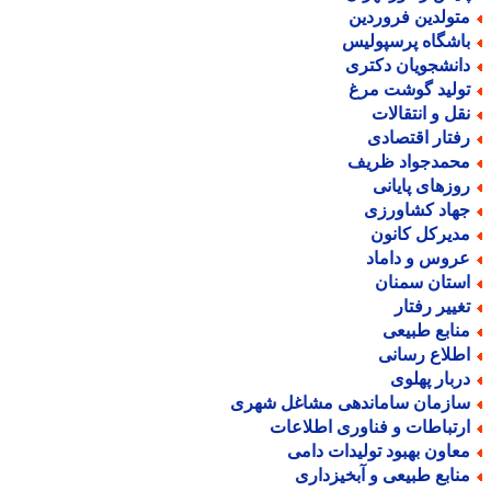
تولدین فروردین
اشگاه پرسپولیس
انشجویان دکتری
ولید گوشت مرغ
قل و انتقالات
فتار اقتصادی
حمدجواد ظریف
وزهای پایانی
هاد کشاورزی
دیرکل کانون
روس و داماد
ستان سمنان
غییر رفتار
نابع طبیعی
طلاع رسانی
ربار پهلوی
ازمان ساماندهی مشاغل شهری
رتباطات و فناوری اطلاعات
عاون بهبود تولیدات دامی
نابع طبیعی و آبخیزداری