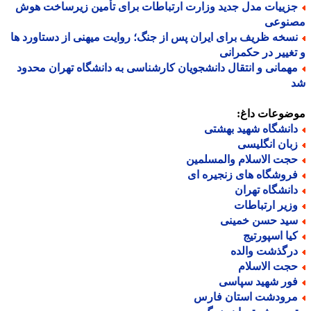
زییات مدل جدید وزارت ارتباطات برای تأمین زیرساخت هوش
نوعی
سخه ظریف برای ایران پس از جنگ؛ روایت میهنی از دستاورد ها
غییر در حکمرانی
همانی و انتقال دانشجویان کارشناسی به دانشگاه تهران محدود
ضوعات داغ:
انشگاه شهید بهشتی
بان انگلیسی
جت الاسلام والمسلمین
روشگاه های زنجیره ای
انشگاه تهران
زیر ارتباطات
ید حسن خمینی
یا اسپورتیج
رگذشت والده
جت الاسلام
ور شهید سپاسی
رودشت استان فارس