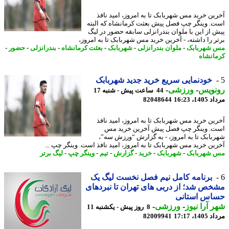
ین خرید مس شهربابک تا به امروز، امید نافذ
. وینگر چپ فصل پیش بعثت کرمانشاه که البته
 از این با ملوان بندرانزلی سابقه حضور در لیگ
ر را داشته، - آخرین خرید مس شهربابک تا به امروز،
شهربابک
-
ملوان بندرانزلی
-
شهربابک
-
بعثت کرمانشاه
-
بندرانزلی
-
حضور
-
انشاه
خودنمایی سریع خرید جدید شهربابک
نویس
-
ورزشی
-
44 ساعت پیش - شنبه 17
1، 16:23
82048644
ین خرید مس شهربابک تا به امروز، امید نافذ
. وینگر چپ فصل پیش آخرین خرید مس
بابک تا به امروز، - به گزارش “ورزش سه”،
ین خرید مس شهربابک تا به امروز، امید نافذ است. وینگر چپ ...
شهربابک
-
شهربابک
-
خرید
-
گزارش
-
تیم
-
وینگر چپ
-
لیگ برتر
برنامه کامل نیم فصل نخست لیگ یک
ص شد؛ از دربی های تهران تا نبردهای
اس استانی
 آرا نیوز
-
ورزشی
-
8 روز پیش - یکشنبه 11
1، 17:17
82009941