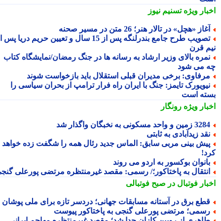
بار ویژه
تسنیم نیوز
غاز «هچل» در تالار هنر؛ 26 متن در مسیر صحنه
تصویب طرح جامع بندرلنگه پس از 15 سال و تعیین حریم دریا پس از
م قرن
مره بالای وزیر ارشاد به رسانه ها در جنگ رمضان/نمایشگاه کتاب
 می شود
رفاوی: برخی مدیران قبلی استقلال باید بازخواست شوند
یویورک تایمز: جنگ با ایران راه فرار ترامپ از بحران سیاسی را
ته است
بار ویژه
رونگار
3 زمین و واحد مسکونی به نخبگان واگذار شد
قد زیدآبادی به ثابتی
یش بینی مربی سابق: الماس جدید رئال همه را شگفت زده خواهد
د!
انوان بوکسور به اردو می روند
نتقال به پاختاکور؛/ رسمی: مقصد غیرمنتظره مرتضی پورعلی گنجی
بار فوتبال در صبح فوتبالی
طع برق در آستانه مسابقات جهانی؛ دردسر تازه برای ملی پوشان
سمی؛ مرتضی پورعلی گنجی به پاختاکور پیوست
اهری از روبین کازان جدا شد؛ مقصد غیرمنتظره مهاجم ایرانی