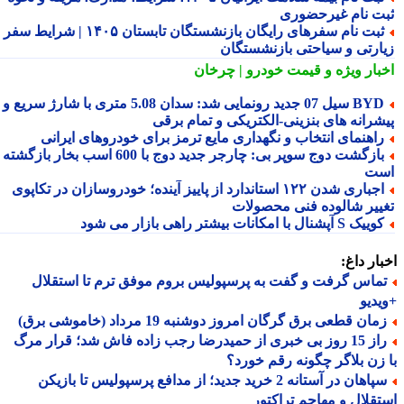
ت نام غیرحضوری
ثبت نام سفرهای رایگان بازنشستگان تابستان ۱۴۰۵ | شرایط سفر
ارتی و سیاحتی بازنشستگان
بار ویژه
و قیمت خودرو | چرخان
BYD سیل 07 جدید رونمایی شد: سدان 5.08 متری با شارژ سریع و
شرانه های بنزینی-الکتریکی و تمام برقی
اهنمای انتخاب و نگهداری مایع ترمز برای خودروهای ایرانی
بازگشت دوج سوپر بی: چارجر جدید دوج با 600 اسب بخار بازگشته
ت
اجباری شدن ۱۲۲ استاندارد از پاییز آینده؛ خودروسازان در تکاپوی
ییر شالوده فنی محصولات
یک S آپشنال با امکانات بیشتر راهی بازار می شود
ار داغ:
ماس گرفت و گفت به پرسپولیس بروم موفق ترم تا استقلال
دیو
ان قطعی برق گرگان امروز دوشنبه 19 مرداد (خاموشی برق)
راز 15 روز بی خبری از حمیدرضا رجب زاده فاش شد؛ قرار مرگ
زن بلاگر چگونه رقم خورد؟
سپاهان در آستانه 2 خرید جدید؛ از مدافع پرسپولیس تا بازیکن
قلال و مهاجم تراکتور