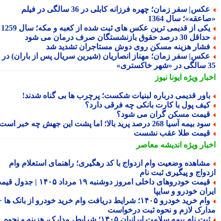
عکس| سفر زمان؛ چهره فرزانه کابلی در 36 سالگی در فیلم
عقه»؛ سال 1364
کی از قدیمی ترین عکس های ثبت شده از کعبه و مکه؛ سال 1259
اقل 30 درصد حقوق بازنشستگان صرف درمان می شود
شار هزینه مسکن روی دوش مستاجران تشدید شد
کس| سفر زمان؛ مهناز انصاریان (شیرین سریال پس از باران) در
تری»
بار ویژه
ایونا نیوز
اور قدیمی درباره لبنیات شکست؛ پرچرب ها بی گناه شدند!
یف پول با کارت بانکی چه فرقی دارد؟
یمت مسکن گران می شود؟
د بیمه آسیا 268 درصد پرید بالا؛ اما پشت این جهش چه خبر است؟
یمت طلا عقب نشست
بار ویژه
اندیشه معاصر
شاهده وضعیت وام ازدواج با کد رهگیری؛ راهنمای استعلام وام
دواج و پیگیری ثبت نام
قیمت خودروهای داخلی امروز دوشنبه ۱۹ مرداد ۱۴۰۵ | جدول قیمت
ران خودرو و سایپا
وام خرید خودرو ۱۴۰۵؛ شرایط دریافت وام خرید خودرو از بانک ها +
ارک لازم و نحوه ثبت درخواست
ثبت نام بیمه سلامت ایرانیان ۱۴۰۵؛ شرایط، مدارک، هزینه و نحوه