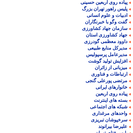
یاده روی اربعین حسینی
لیس راهور تهران بزرگ
دبیات و علوم انسانی
فت وگو با خبرنگاران
ازمان جهاد کشاورزی
هاد کشاورزی استان
اوود معظمی گودرزی
دیرکل منابع طبیعی
دیرعامل پرسپولیس
فزایش تولید گوشت
یزبانی از زائران
رتباطات و فناوری
رتضی پورعلی گنجی
انوارهای ایرانی
یاده روی اربعین
سته های اینترنت
بکه های اجتماعی
احدهای مرغداری
رخپوشان تبریزی
لیرضا بیرانوند
لیس فتای تهران