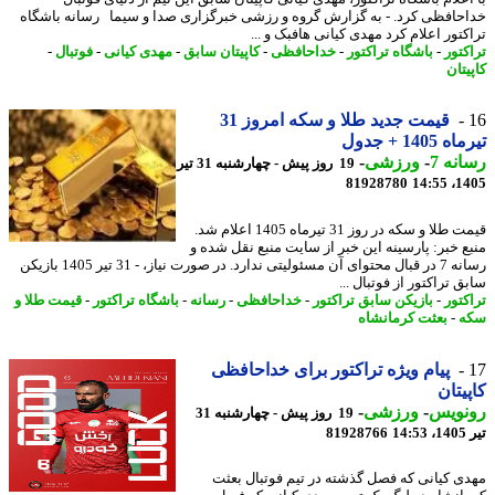
حافظی کرد. - به گزارش گروه و رزشی خبرگزاری صدا و سیما رسانه باشگاه
تور اعلام کرد مهدی کیانی هافبک و ...
کتور
-
باشگاه تراکتور
-
خداحافظی
-
کاپیتان سابق
-
مهدی کیانی
-
فوتبال
-
تان
قیمت جدید طلا و سکه امروز 31
1405 + جدول
نه 7
-
ورزشی
-
19 روز پیش - چهارشنبه 31 تیر
81928780
1405
قیمت طلا و سکه در روز 31 تیرماه 1405 اعلام شد.
ع خبر: پارسینه این خبر از سایت منبع نقل شده و
رسانه 7 در قبال محتوای آن مسئولیتی ندارد. در صورت نیاز، - 31 تیر 1405 بازیکن
 تراکتور از فوتبال ...
کتور
-
بازیکن سابق تراکتور
-
خداحافظی
-
رسانه
-
باشگاه تراکتور
-
قیمت طلا و
ه
-
بعثت کرمانشاه
پیام ویژه تراکتور برای خداحافظی
یتان
نویس
-
ورزشی
-
19 روز پیش - چهارشنبه 31
1
81928766
ی کیانی که فصل گذشته در تیم فوتبال بعثت