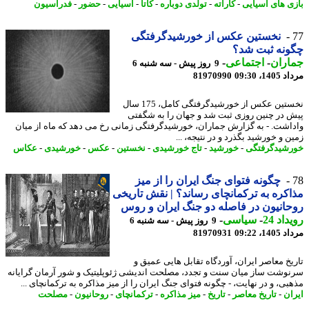
ی های آسیایی
-
کاراته
-
تولدی دوباره
-
کاتا
-
آسیایی
-
حضور
-
فدراسیون
نخستین عکس از خورشیدگرفتگی
نه ثبت شد؟
اران
-
اجتماعی
-
9 روز پیش - سه شنبه 6
1، 09:30
81970990
نخستین عکس از خورشیدگرفتگی کامل، 175 سال
 در چنین روزی ثبت شد و جهان را به شگفتی
اشت. - به گزارش جماران، خورشیدگرفتگی زمانی رخ می دهد که ماه از میان
 و خورشید بگذرد و در نتیجه، ...
شیدگرفتگی
-
خورشید
-
تاج خورشیدی
-
نخستین
-
عکس
-
خورشیدی
-
عکاس
چگونه فتوای جنگ ایران را از میز
کره به ترکمانچای رساند؟ | نقش تاریخی
انیون در فاصله دو جنگ ایران و روس
اد 24
-
سیاسی
-
9 روز پیش - سه شنبه 6
1، 09:22
81970931
یخ معاصر ایران، آوردگاه تقابل هایی عمیق و
وشت ساز میان سنت و تجدد، مصلحت اندیشی ژئوپلیتیک و شور آرمان گرایانه
بی، و در نهایت، - چگونه فتوای جنگ ایران را از میز مذاکره به ترکمانچای ...
ان
-
تاریخ معاصر
-
تاریخ
-
میز مذاکره
-
ترکمانچای
-
روحانیون
-
مصلحت