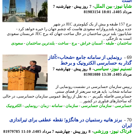
ت
ا نیوز
-
بین الملل
-
7 روز پیش - چهارشنبه 7
1، 18:01
81983154
برج 157 طبقه و بیش از یک کیلومتری JEC در شهر
 پروژه بلندپروازانه سعودی هاست که چشم جهان را خیره خواهد کرد -
شایانیوز- بلند ترین ساختمان در حال ساخت جهان که برج JEC عربستان سعودی
 به تازجگی ...
تمان
-
طبقه
-
آسمان خراش
-
برج
-
ساخت
-
بلندترین ساختمان
-
سعودی
رونمایی از سامانه جامع «شحاب»؛آغاز
ر به حسابرسی الکترونیک و برخط
یم نیوز
-
سیاسی
-
8 روز پیش - چهارشنبه 7
1، 13:30
81981080
س سازمان حسابرسی در نشست رونمایی از
انه شحاب: باید هرچه سریعتر از فضای سنتی
برسی فاصله بگیریم. - ، به نقل از روابط عمومی سازمان حسابرسی، در حالی
ساختارهای فناوری در کشور ...
ابرسی
-
سازمان حسابرسی
-
سازمان
-
سامانه
-
زمان
-
رونمایی
-
الکترونیک
برنز هانیه رستمیان در هانگژو؛ نقطه عطفی برای تیراندازی
ان
اک نیوز
-
ورزشی
-
8 روز پیش - چهارشنبه 7 مرداد 1405، 11:10
81979785