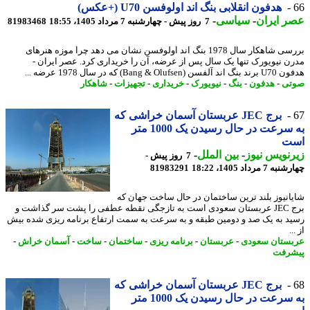
هدفون انقلابی بنگ اند اولوفسن U70 (+عکس)
 ایران
-
سیاسی
-
7 روز پیش - چهارشنبه 7 مرداد 1405، 18:55
81983468
بررسی شاهکار سال 1978 بنگ اند اولوفسن نشان می دهد چرا موزه هنرهای
ن نیویورک تنها یک سال پس از عرضه، آن را خریداری کرد. عصر ایران -
 (Bang & Olufsen) که در سال 1978 عرضه ...
تی
-
هدفون
-
بنگ
-
نیویورک
-
خریداری
-
تجهیزات
-
شاهکار
برج JEC عربستان آسمان خراشی که
به سرعت در حال رسیدن یک 1000 متر
ت
نویس نیوز
-
بین الملل
-
7 روز پیش -
7 مرداد 1405، 18:22
81983291
انیوز بلند ترین ساختمان در حال ساخت جهان که
برج JEC عربستان سعودی است به تازجگی نقطه عطفی را پشت سر گذاشت و
د به یک صد و دومین طبقه و به سرعت به سمت ارتفاع برنامه ریزی شده بیش
.
ستان سعودی
-
عربستان
-
برنامه ریزی
-
ساختمان
-
ساخت
-
آسمان خراش
-
رفت
برج JEC عربستان آسمان خراشی که
به سرعت در حال رسیدن یک 1000 متر