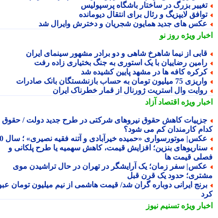
غییر بزرگ در ساختار باشگاه پرسپولیس
وافق لایپزیگ و رئال برای انتقال دیومانده
کس های جدید همایون شجریان و دخترش وایرال شد
بار ویژه
روز نو
ابی از نیما شاهرخ شاهی و دو برادر مشهور سینمای ایران
امین رضاییان با یک استوری به جنگ بختیاری زاده رفت
رکره کافه ها در مشهد پایین کشیده شد
یزی 75 میلیون تومان به حساب بازنشستگان بانک صادرات
وایت وال استریت ژورنال از قمار خطرناک ایران
بار ویژه
اقتصاد آزاد
زییات کاهش حقوق نیروهای شرکتی در طرح جدید دولت / حقوق
ام کارمندان کم می شود؟
کس| موتورسواری «حمیده خیرآبادی و آتنه فقیه نصیری» ؛ سال 70
ناریوهای بنزین؛ افزایش قیمت، کاهش سهمیه یا طرح پلکانی و
لی قیمت ها
کس| سفر زمان؛ یک آرایشگر در تهران در حال تراشیدن موی
تری؛ حدود یک قرن قبل
رنج ایرانی دوباره گران شد/ قیمت هاشمی از نیم میلیون تومان عبور
د
بار ویژه
تسنیم نیوز