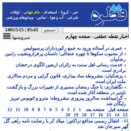
-
-
-
-
خبر
کرونا
استخدام
جام جهانی
اوقات
-
-
-
شرعی
آب و هوا
تماس
ویدئوهای ورزشی
05:43 | 1405/5/15
ار نقطه عطفی - صفحه چهارم
سرویسها
عمری در آستانه ورود به جمع رکوردداران پرسپولیس
از محبوب سکوها تا چهره جنجالی؛ داستان پرفرازونشیب رامین
ضاییان
خدمت رسانی اهل سنت به زائران اربعین الگوی درخشان
رادری است
پزشکیان: مشروطه نماد بیداری، قانون گرایی و مردم سالاری
لت ایران است
نگاهداری: با جنگ رمضان مسیری از تغییرات بزرگ و بازگشت
اپذیر در منطقه آغاز شده است
گرامیداشت سالروز پیروزی مشروطه؛ مترو و اتوبوس تبریز
ایگان شد
حه قبل
صفحه بعد
1
2
3
4
5
6
7
8
9
10
11
12
20
19
18
17
16
15
14
انتقال رسمی مدافع تراکتور؛ میلاد کر با رضایت نامه راهی گل
ر سیرجان شد