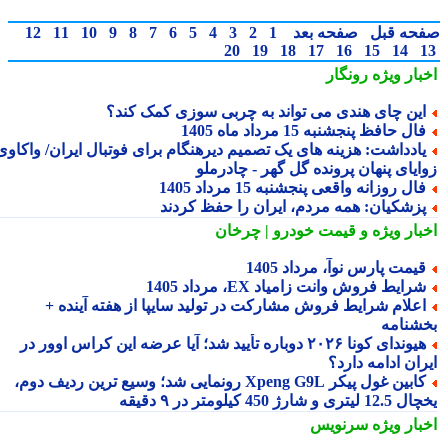
حه قبل
صفحه بعد
1
2
3
4
5
6
7
8
9
10
11
12
20
19
18
17
16
15
14
بار ویژه
رونگار
ین چای هندی می تواند به چربی سوزی کمک کند؟
ال حافظ پنجشنبه 15 مرداد ماه 1405
ادداشت: هزینه های یک تصمیم دیرهنگام برای فوتبال ایران/ واکاوی
ایای پنهان پرونده گل گهر - چادرملو
ال روزانه واقعی پنجشنبه 15 مرداد 1405
زشکیان: همه مردم، ایران را حفظ کردند
بار ویژه
و قیمت خودرو | چرخان
یمت پارس نوآ، مرداد 1405
رایط فروش وانت زامیاد EX، مرداد 1405
علام شرایط فروش مشارکت در تولید سایپا از هفته آینده +
شنامه
هیوندای کونا ۲۰۲۶ دوباره تأیید شد؛ آیا عرضه این کراس اوور در
ان ادامه دارد؟
کابین غول پیکر Xpeng G9L رونمایی شد؛ وسیع ترین ردیف دوم،
ری و شارژ 450 کیلومتر در ۹ دقیقه
بار ویژه
سرنویس