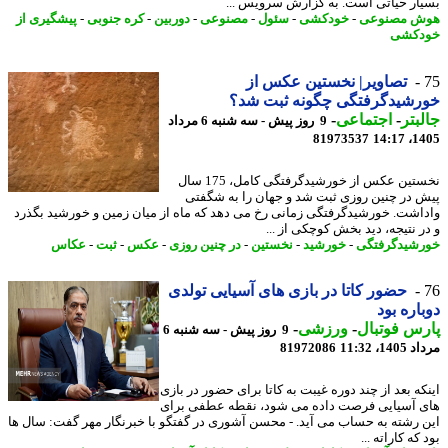
ار حیاتی است. به گزارش سرویس ...
ش مصنوعی
-
خودکشی
-
سئول
-
مصنوعی
-
دوربین
-
کره جنوبی
-
پیشگیری از
دکشی
تصاویر| نخستین عکس از
رشیدگرفتگی چگونه ثبت شد؟
بتر
-
اجتماعی
-
9 روز پیش - سه شنبه 6 مرداد
81973537
1405
نخستین عکس از خورشیدگرفتگی کامل، 175 سال
 در چنین روزی ثبت شد و جهان را به شگفتی
اشت. خورشیدگرفتگی زمانی رخ می دهد که ماه از میان زمین و خورشید بگذرد
ر نتیجه، دید بخش کوچکی از ...
شیدگرفتگی
-
خورشید
-
نخستین
-
در چنین روزی
-
عکس
-
ثبت
-
عکاس
حضور کاتا در بازی های آسیایی تولدی
اره بود
س فوتبال
-
ورزشی
-
9 روز پیش - سه شنبه 6
1، 11:32
81972086
که بعد از چند دوره غیبت به کاتا برای حضور در بازی
 آسیایی فرصت داده می شود، نقطه عطفی برای
 رشته به حساب می آید. - محسن آشوری در گفتگو با خبرنگار مهر گفت: سال ها
که کاراته ...