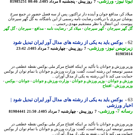
نا نیوز
-
ورزشی
-
7 روز پیش - پنجشنبه 8 مرداد 1405، 00:46
81985251
اد کر، مدافع جوان و آینده دار تراکتور، پس از سه فصل حضور در جمع سرخ
ان تبریزی با دریافت رضایت نامه رسمی از این باشگاه، به گل گهر سیرجان
ست. این انتقال با نظر مستقیم مهدی رحمتی ...
گهر سیرجان
-
گهر سیرجان
-
میلاد کر
-
رضایت نامه
-
مدافع
-
سیرجان
-
گل گهر
بوکس باید به یکی از رشته های مدال آور ایران تبدیل شود
نویس نیوز
-
ورزشی
-
7 روز پیش - چهارشنبه 7 مرداد 1405، 23:42
81985
ر ورزش و جوانان با تأکید بر اینکه افتتاح مرکز ملی بوکس نقطه عطفی در
ر توسعه این رشته است، گفت: وزارت ورزش و جوانان با تمام توان از بوکس
یت می کند تا این رشته به یکی از مدال آوران ...
ش و جوانان
-
وزیر ورزش و جوانان
-
وزارت ورزش و جوانان
-
جوانان
-
بوکس
-
ر ورزش
-
افتتاح
بوکس باید به یکی از رشته های مدال آور ایران تبدیل شود |
ار ورزشی
نه 7
-
ورزشی
-
7 روز پیش - چهارشنبه 7 مرداد 1405، 21:50
81984441
ر ورزش و جوانان با تأکید بر اینکه افتتاح مرکز ملی بوکس نقطه عطفی در
ر توسعه این رشته است، گفت: وزارت ورزش و جوانان با تمام توان از بوکس
یت می کند تا این رشته به یکی از مدال آوران ...