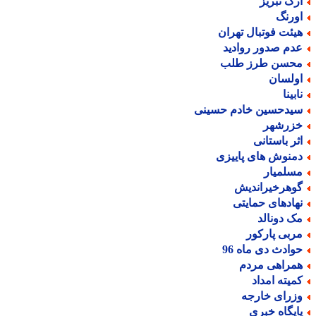
رک تبریز
ورنگ
یئت فوتبال تهران
دم صدور روادید
حسن طرز طلب
ولسان
بینا
یدحسین خادم حسینی
زرشهر
ثر باستانی
منوش های پاییزی
سلمیار
وهرخیراندیش
هادهای حمایتی
ک دونالد
ربی پارکور
وادث دی ماه 96
مراهی مردم
میته امداد
زرای خارجه
ایگاه خبری