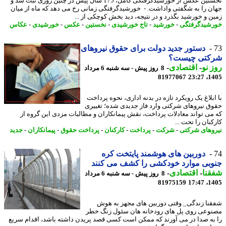
نخستین عکس از خورشیدگرفتگی کامل، 175 سال پیش در چنین روزی ثبت شد و
ن را به شگفتی واداشت. - خورشیدگرفتگی زمانی رخ می دهد که ماه از میان
ن و خورشید بگذرد و در نتیجه، دید بخش کوچکی از ...
شیدگرفتگی
-
خورشید
-
تاج خورشیدی
-
نخستین
-
عکس
-
خورشیدی
-
عکاس
دستور جدید دولت برای حقوق نیروهای
کتی چیست؟
 نو
-
اقتصادی
-
8 روز پیش - سه شنبه 6 مرداد
81977067
1405
ابلاغ یک رویکرد تازه در بدنه اداری، نحوه پرداخت
ق نیروهای شرکتی وارد فاز جدیدی شده؛ تغییری
می تواند معادلات پرداخت، نقش پیمانکاران و مطالبات مزدی این گروه از
نان را تحت ...
وهای شرکتی
-
شرکت
-
پرداخت
-
کارکنان
-
پرداخت حقوق
-
پیمانکاران
-
جدید
دوربین های هوشمند پایتخت کره
بی موارد خودکشی را کشف می کنند
نا
-
اقتصادی
-
8 روز پیش - سه شنبه 6 مرداد
81975159
1405
نا زندگی_ وقتی دوربین های مجهز به هوش
وعی روی پل های رودخانه هان سئول زنگ خطر
به صدا در می آورند که ممکن است کسی قصد پریدن داشته باشد، اقدام سریع