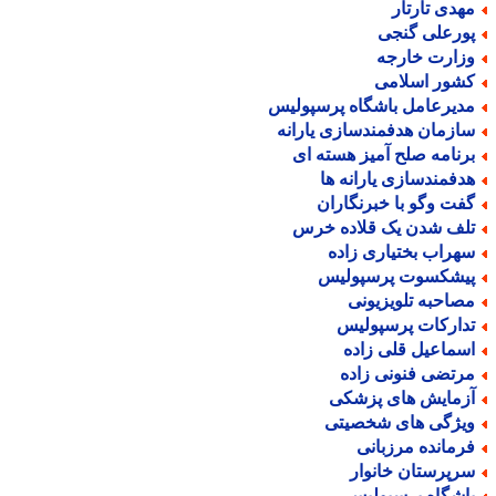
هدی تارتار
ورعلی گنجی
زارت خارجه
شور اسلامی
دیرعامل باشگاه پرسپولیس
ازمان هدفمندسازی یارانه
رنامه صلح آمیز هسته ای
دفمندسازی یارانه ها
فت وگو با خبرنگاران
لف شدن یک قلاده خرس
هراب بختیاری زاده
یشکسوت پرسپولیس
صاحبه تلویزیونی
دارکات پرسپولیس
سماعیل قلی زاده
رتضی فنونی زاده
زمایش های پزشکی
یژگی های شخصیتی
رمانده مرزبانی
رپرستان خانوار
اشگاه پرسپولیس