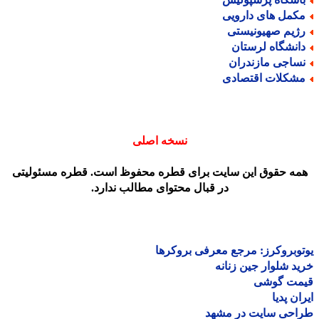
کمل های دارویی
ژیم صهیونیستی
انشگاه لرستان
ساجی مازندران
شکلات اقتصادی
نسخه اصلی
مه حقوق این سایت برای قطره محفوظ است. قطره مسئولیتی
در قبال محتوای مطالب ندارد.
وبروکرز: مرجع معرفی بروکرها
د شلوار جین زنانه
مت گوشی
ان پدیا
احی سایت در مشهد