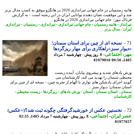
هانیه رستمیان در جام جهانی تیراندازی 2026 در هانگژو موفق به کسب مدال برنز
و این موفقیت نشان دهنده توانایی ایران در این رشته است. - به گزارش
 نیوز؛ جام جهانی تیراندازی 2026 در هانگژو ...
نداز
-
هانیه رستمیان
-
جام جهانی تیراندازی
-
تیراندازی
-
رستمیان
-
تیراندازی
ان
-
مدال برنز
نسخه ای از چین برای استان سمنان؛
وار سبز»راهکاری برای مهار ریزگردها
ر
-
اجتماعی
-
8 روز پیش - چهارشنبه 7 مرداد
81979010
1405
 بادهای شدید و پیشروی بیابان، آینده زیست
طی سمنان را تهدید می کند، کارشناسان می
ند اجرای بادشکن های نواری با الهام از تجربه چین، - نسخه ای از چین برای
ان سمنان؛ دیوار سبز ...
ان
-
استان سمنان
-
استان
-
وزش بادهای
-
ریزگردها
-
زیست محیطی
-
شناسان
نخستین عکس از خورشیدگرفتگی چگونه ثبت شد؟(+عکس)
 ایران
-
اجتماعی
-
8 روز پیش - چهارشنبه 7 مرداد 1405، 02:35
81977