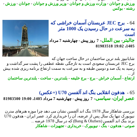
ش و جوانان
-
وزارت ورزش و جوانان
-
وزیر ورزش و جوانان
-
جوانان
-
ورزش
-
ه
-
بوکس
برج JEC عربستان آسمان خراشی که
به سرعت در حال رسیدن یک 1000 متر
ت
بتر
-
بین الملل
-
7 روز پیش - چهارشنبه 7 مرداد
81983518
1405
انیوز بلند ترین ساختمان در حال ساخت جهان که
برج JEC عربستان سعودی است به تازجگی نقطه عطفی را پشت سر گذاشت و
د به یک صد و دومین طبقه و به سرعت به سمت ارتفاع برنامه ریزی شده بیش
.
فاع
-
آسمان خراش
-
برج
-
برج خلیفه
-
بلندترین
-
ساخت
-
بلندترین ساختمان
هدفون انقلابی بنگ اند آلفسن U70 (+عکس)
 ایران
-
سیاسی
-
7 روز پیش - چهارشنبه 7 مرداد 1405، 19:00
81983500
بررسی شاهکار سال 1978 بنگ اند آلفسن نشان می دهد چرا موزه هنرهای مدرن
نیویورک تنها یک سال پس از عرضه، آن را خریداری کرد. عصر ایران - هدفون U70
اند آلفسن (Bang & Olufsen) که در سال 1978 عرضه ...
تی
-
هدفون
-
بنگ
-
نیویورک
-
خریداری
-
تجهیزات
-
شاهکار