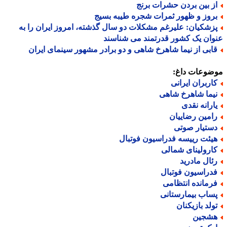
ز بین بردن حشرات برنج
روز و ظهور ثمرات شجره طیبه بسیج
زشکیان: علیرغم مشکلات دو سال گذشته، امروز ایران را به
ان یک کشور قدرتمند می شناسند
ابی از نیما شاهرخ شاهی و دو برادر مشهور سینمای ایران
ضوعات داغ:
اربران ایرانی
یما شاهرخ شاهی
ارانه نقدی
امین رضاییان
ستیار صوتی
یئت رییسه فدراسیون فوتبال
ارولینای شمالی
ئال مادرید
دراسیون فوتبال
رمانده انتظامی
ساب بیمارستانی
ولد بازیکنان
شجین