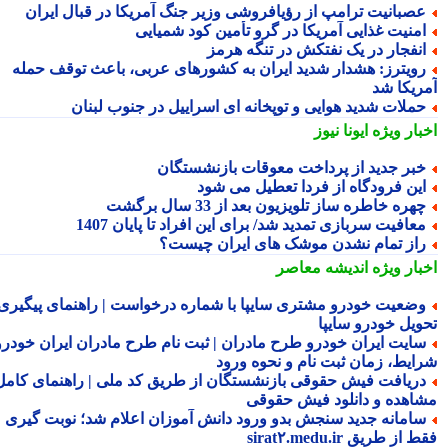
صبانیت ترامپ از رؤیافروشی وزیر جنگ آمریکا در قبال ایران
منیت غذایی آمریکا در گرو تأمین کود شمیایی
نفجار در یک نفتکش در تنگه هرمز
ویترز: هشدار شدید ایران به کشورهای عربی، باعث توقف حمله
ریکا شد
ملات شدید هوایی و توپخانه ای اسراییل در جنوب لبنان
بار ویژه
ایونا نیوز
بر جدید از پرداخت معوقات بازنشستگان
ین فرودگاه از فردا تعطیل می شود
هره خاطره ساز تلویزیون بعد از 33 سال برگشت
عافیت سربازی تمدید شد/ برای این افراد تا پایان 1407
از تمام نشدن موشک های ایران چیست؟
بار ویژه
اندیشه معاصر
ضعیت خودرو مشتری سایپا با شماره درخواست | راهنمای پیگیری
ویل خودرو سایپا
ایت ایران خودرو طرح مادران | ثبت نام طرح مادران ایران خودرو،
ایط، زمان ثبت نام و نحوه ورود
ریافت فیش حقوقی بازنشستگان از طریق کد ملی | راهنمای کامل
اهده و دانلود فیش حقوقی
امانه جدید سنجش بدو ورود دانش آموزان اعلام شد؛ نوبت گیری
از طریق sirat۲.medu.ir