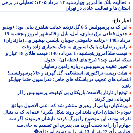
فعالیت بانک ها امروز چهارشنبه ۱۴ مرداد ۱۴۰۵؛ تعطیلی در برخی
تان ها و فعالیت عادی در تهران
ار داغ:
 که به پرسپولیس 5-6 گل نزدیم خیانت شاهرخ بیانی بود! +ویدیو
جدول قطعی برق ساری، آمل، بابل و قائمشهر امروز پنجشنبه 15
جویبار، بابلسر، بهشهر و... (مازندران)
امین رضاییان با یک استوری به جنگ بختیاری زاده رفت
قیمت طلا امروز پنجشنبه 15 مرداد 1405؛ قیمت طلای 18 عیار و
 امامی چند؟ (نرخ های لحظه ای) +جدول
غییر عقیده پرسپولیس درباره رامین رضاییان
یئت رییسه تراکتوری، استقلالی، گل گهری و حالا پرسپولیسی!
صاب های عجیب در باشگاه های خاص؛ فدراسیون حتما جوابگو
د
وقع از تارتار بالاست/ بازیکنان بی کیفیت، پرسپولیس را از
مانی دور کردند
زشکیان: پیامی از رهبری منتشر شد که «علی الاصول موافق
دم»؛ ایشان اجازه دادند این روند شکل بگیرد / عده ای که به دنبال
قه بودند، این موضوع را بزرگ کردند / ایشان فرمودند اگر سه
رم آرا را به دست آورد، می پذیرم، این تصمیم به جای سه
 12 نفر از 13 نفر را به دست آورد؛ ای�