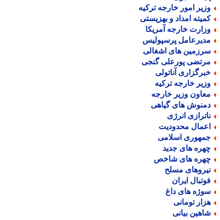
زیر امور خارجه ترکیه
میته امداد و بهزیستی
زارت خارجه آمریکا
دیرعامل پرسپولیس
رزمین های اشغالی
رتضی پورعلی گنجی
برگزاری آناتولی
زیر خارجه ترکیه
عاون وزیر خارجه
منوش های گیاهی
اترازی انرژی
عمال محدودیت
مهوری اسلامی
هره های جدید
هره های شاخص
یروهای مسلح
وتبال ایران
وژه های داغ
زار تومانی
اهین بیانی