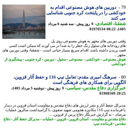
دوربین های هوش مصنوعی اقدام به
کشی را در پایتخت کره جنوبی شناسایی
کنند
نا
-
اقتصادی
-
9 روز پیش - سه شنبه 6 مرداد
81970534
1405
ی دوربین های مجهز به هوش مصنوعی روی پل
 رودخانه هان سئول زنگ خطر را به صدا در می آورند که ممکن است کسی
 پریدن داشته باشد، اقدام سریع بسیار حیاتی است. - شفقنا- وقتی دوربین های
 ...
ش مصنوعی
-
خودکشی
-
مصنوعی
-
سئول
-
دوربین
-
کره جنوبی
-
پیشگیری از
دکشی
سرهنگ امیری مقدم: تعامل تیپ 116 و حفظ آثار قزوین،
ویی برای همکاری های فرهنگی است
رگزاری دفاع مقدس
-
سیاسی
-
9 روز پیش - دوشنبه 5 مرداد 1405،
81968569
20
رکل حفظ آثار و نشر ارزش های دفاع مقدس و مقاومت استان قزوین در دیدار
با فرمانده تیپ 116 مکانیزه هجومی شهید صفوی، با گرامیداشت سالروز عملیات
اد، - به گزارش خبرنگار دفاع پرس از قزوین، ...
ع مقدس و مقاومت
-
استان قزوین
-
قزوین
-
عملیات
-
مدیرکل حفظ آثار
-
دفاع
دس
-
فرمانده تیپ