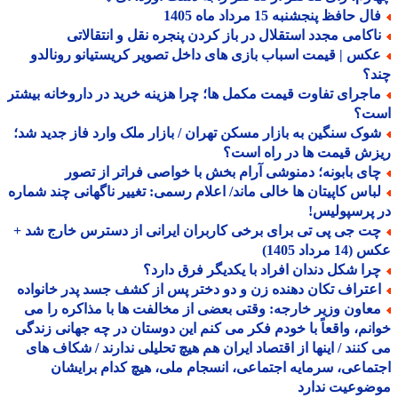
ل حافظ پنجشنبه 15 مرداد ماه 1405
اکامی مجدد استقلال در باز کردن پنجره نقل و انتقالاتی
کس | قیمت اسباب بازی های داخل تصویر کریستیانو رونالدو
د؟
اجرای تفاوت قیمت مکمل ها؛ چرا هزینه خرید در داروخانه بیشتر
ت؟
وک سنگین به بازار مسکن تهران / بازار ملک وارد فاز جدید شد؛
ش قیمت ها در راه است؟
ای بابونه؛ دمنوشی آرام بخش با خواصی فراتر از تصور
باس کاپیتان ها خالی ماند/ اعلام رسمی: تغییر ناگهانی چند شماره
پرسپولیس!
ت جی پی تی برای برخی کاربران ایرانی از دسترس خارج شد +
 مرداد 1405)
را شکل دندان افراد با یکدیگر فرق دارد؟
عتراف تکان دهنده زن و دو دختر پس از کشف جسد پدر خانواده
عاون وزیر خارجه: وقتی بعضی از مخالفت ها با مذاکره را می
نم، واقعاً با خودم فکر می کنم این دوستان در چه جهانی زندگی
کنند / اینها از اقتصاد ایران هم هیچ تحلیلی ندارند / شکاف های
ماعی، سرمایه اجتماعی، انسجام ملی، هیچ کدام برایشان
ضوعیت ندارد