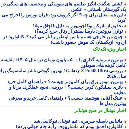
شف شگفت انگیز طلسم های سوسکی و مجسمه های سنگی در
 گورستان باستانی + عکس
ین همه تعلل برای چه؟/ اگر کرویف بود، فران تورس را اخراج می
د!
حقیق از بازیکن بوکاجونیورز به دلیل قاچاق مواد!
وازن دروغین: بارسا بیشتر از رئال خرج کرده؟!
ون من خارجی هستم با من اینطور رفتار می کنید؟/ کاناوارو: در
دوی ازبکستان یک موش حضور داشت!
بار ویژه
تک ناک
بهترین سرمایه گذاری با ۵۰۰ میلیون تومان در سال ۱۴۰۵؛ مقایسه
مل گزینه های سودآور
بررسی Galaxy Z Fold8 Ultra ؛ بهترین گوشی تاشو سامسونگ برای
2026
هترین موتور برق برای کامپیوتر چیست؟ + راهنمای کامل خرید
اتری سیلیکون کربن چیست؟ + بررسی نحوه عملکرد، مزایا و
ایب
ینک آفتابی هوشمند چیست؟ + راهنمای کامل خرید و معرفی
ترین مدل ها
بار فوتبال در صبح فوتبالی
اتیاس یایسله سرمربی تیم فوتبال نیوکاسل شد
اناوارو: احمق بودم که ماشاریپوف را به جام جهانی بردم!