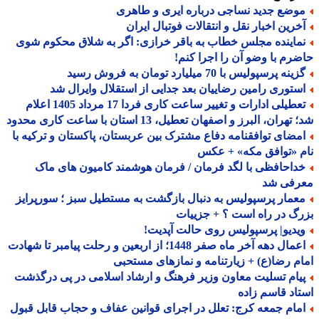
وضع جدید نساجی درباره ایری و طاهری
خرین اخبار نقل و انتقالات فوتبال ایران
ماینده مجلس خطاب به باقر خرازی: اگر به شلاق محکوم شوی
رم با وضو آن را اجرا کنم!
ینه پرسپولیس با 70 میلیارد تومان به فروش رسید
ستوری رامین رضاییان بعد جدایی از استقلال وایرال شد
تعطیلی ادارات و تغییر ساعت کاری فردا 17 مرداد 1405 اعلام
هران، البرز و اصفهان تعطیل، 13 استان با ساعت کاری محدود
مضای توافقنامه دفاع مشترک بین عربستان، پاکستان و ترکیه با
 «توافق مکه» + عکس
داحافظی با لگد فرمان / فرمان هوشمند کامیون های ماک
رفی شد
عمار پرسپولیس به دنبال بازگشت به مستطیل سبز ؛ سورپرایز
گ در راه است ؟ + جزییات
یدیو| پرسپولیس روی حالت آپدیت!
اعمال دهه آخر ماه صفر 1448؛ از اربعین و رحلت پیامبر تا شهادت
م رضا(ع) + زیارتنامه و نمازهای مستحبی
یام تسلیت معاون وزیر فرهنگ و ارشاد اسلامی در پی درگذشت
اد قاسم زاده
مام جمعه کرج: تعلل در اجرای قوانین عفاف و حجاب قابل قبول