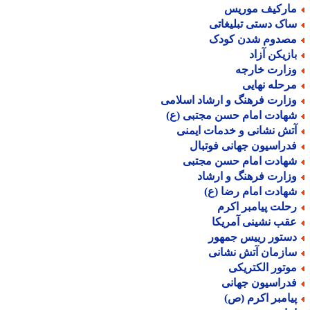
ارکیف موریس
اک دستی تبلیغاتی
صدوم شدن کودک
ازیکن آزاد
زارت خارجه
رحله نهایی
زارت فرهنگ و ارشاد اسلامی
هادت امام حسن مجتبی (ع)
تش نشانی و خدمات ایمنی
دراسیون جهانی فوتبال
هادت امام حسن مجتبی
زارت فرهنگ و ارشاد
هادت امام رضا (ع)
حلت پیامبر اکرم
قب نشینی آمریکا
ستور رییس جمهور
ازمان آتش نشانی
وتور الکتریکی
دراسیون جهانی
یامبر اکرم (ص)