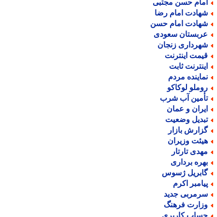
مام حسن مجتبی
هادت امام رضا
هادت امام حسن
ربستان سعودی
هرداری زنجان
یمت اینترنت
ینترنت ثابت
ماینده مردم
وملو لوکاکو
أمین آب شرب
یران و عمان
بدیل وضعیت
زارش بازار
یئت وزیران
هدی تارتار
هره برداری
ابریل ژسوس
یامبر اکرم
رمربی جدید
زارت فرهنگ
ساب کاربری