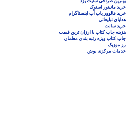
رین طراحی سایت یزد
د مانیتور استوک
د فالوور پاپ آپ اینستاگرام
یای تبلیغاتی
ید سالت
نه چاپ کتاب با ارزان ترین قیمت
 کتاب ویژه رتبه بندی معلمان
موزیک
مات مرکزی بوش