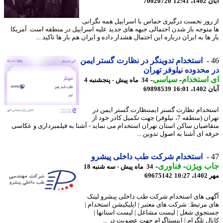
12:41
70020720
روز نخست درگیری حماس با اسراییل همه نگرانی
متوجه باز شدن احتمالی جبهه های جدید علیه اسراییل در منطقه است. آمریکا
ها به ایران درباره این احتمال هشدار داده و ایران هم بار ها تاکید ...
استخدام تدوینگر در نظارت گستر ایمن
محدوده نیلوفر تهران
استخدام
-
سیاسی
-
34 ماه پیش - پنجشنبه 4
16:01
69898539
خدام نظارت گستر ایمننظارت گستر ایمن در
تهران (منطقه 7، نیلوفر) جهت تکمیل کادر خود از
اضیان ساکن استان تهران استخدام می نماید - آشنا به فیلمبرداری و عکاسی
ه ای آشنا به اصول تدوین ...
استخدام شرکت طب داخلی پیشرو
ب ویژن
-
فناوری
-
34 ماه پیش - سه شنبه 18
10:2
69675142
ی های استخدام شرکت طب داخلی پیشرو لینک
 مرتبط: شرکت های معتبر | اپلیکیشن استخدام |
جوی شغل | لیست مشاغل | لیست استانها |
ال تلگرام | اینستاگرام جهت عضویت در ...