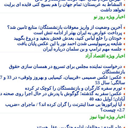
لمشاط به عربستان: تمام جهان را هم بسیج کنی فایده ای برایت
واهد داشت
بار ویژه
روز نو
خرین وضعیت از واریز معوقات بازنشستگان/ منابع تامین شد؟
رداخت عوارض به ایران بهتر از ادامه تنش است
ودتان را خلع لباس کنید، بعدش فحش بدهید و دروغ بگویید
ایعه پرسپولیسی شدن احمد نور با این عکس پایان یافت
لسه مهم ترامپ و بن سلمان درباره ایران
بار ویژه
اقتصاد آزاد
رخواست نماینده مجلس برای تسریع در همسان سازی حقوق
زنشستگان
عکس| عکس صمیمی «قریبیان، کیمیایی و بهروز وثوقی» در 33 و 37
لگی؛ سال 53
ورم سفره کارگران و بازنشستگان را کوچک تر کرده
کس| سفر به گذشته؛ گوگوش با پدرش در حال اجرا روی صحنه در
دان؛ اوایل دهه 40
یا اپراتورها بی صدا اینترنت را گران کرده اند؟ / ماجرای «ضریب
ست؟
بار ویژه
ایونا نیوز
لم الهدی: مخالفان ادامه جنگ بی عقل هستند