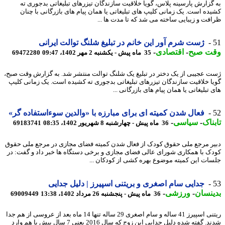
گزارش پارسینه پلاس، گویا خلاقیت سازندگان تیزرهای تبلیغاتی بدجوری ته
ده است. یک زمانی کلیپ های تبلیغاتی یا همان پیام های بازرگانی با چنان
فت و زیبایی ساخته می شد که تا مدت ها ...
ژست شرم آور این خانم در تبلیغ شلنگ توالت ایرانی
ت صبح
-
اقتصادی
-
35 ماه پیش - یکشنبه 2 مهر 1402، 09:47
69472280
 عجیبی از یک دختر در تبلیغ یک شلنگ توالت منتشر شد. به گزارش وقت صبح،
ا خلاقیت سازندگان تیزرهای تبلیغاتی بدجوری ته کشیده است. یک زمانی کلیپ
تبلیغاتی یا همان پیام های بازرگانی ...
فعال شدن کمیته ای برای مبارزه با «والدین سوءاستفاده گر»
ناک
-
سیاسی
-
36 ماه پیش - چهارشنبه 8 شهریور 1402، 08:35
69183741
ر مرجع ملی حقوق کودک از فعال شدن کمیته فضای مجازی در مرجع ملی حقوق
ک با همکاری شورای عالی فضای مجازی و برخی دستگاه ­ها خبر داد و گفت: در
ات این کمیته موضوع بهره کشی از کودکان ...
جدایی سام اصغری و بریتنی اسپیرز | دلیل جدایی
نسان
-
ورزشی
-
36 ماه پیش - پنجشنبه 26 مرداد 1402، 13:38
69009449
ریتنی اسپیرز 41 ساله و سام اصغری 29 ساله تنها 14 ماه بعد از عروسی از هم جدا
شدند. گفته شده دلیل جدایی این زوج که سال 2016 یعنی 7 سال پیش با هم وارد