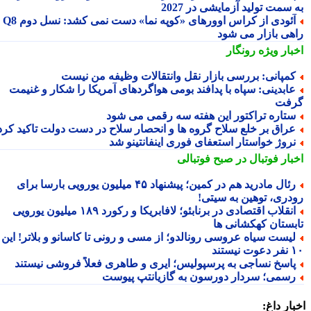
سمت تولید آزمایشی در 2027
آئودی از کراس اوورهای «کوپه نما» دست نمی کشد: نسل دوم Q8
هی بازار می شود
بار ویژه
رونگار
مپانی: بررسی بازار نقل وانتقالات وظیفه من نیست
ابدینی: سپاه با پدافند بومی هواگردهای آمریکا را شکار و غنیمت
فت
تاره تراکتور این هفته سه رقمی می شود
راق بر خلع سلاح گروه ها و انحصار سلاح در دست دولت تاکید کرد
روژ خواستار استعفای فوری اینفانتینو شد
بار فوتبال در صبح فوتبالی
رئال مادرید هم در کمین؛ پیشنهاد ۴۵ میلیون یورویی بارسا برای
دری، توهین به سیتی!
انقلاب اقتصادی در برنابئو؛ لافابریکا و رکورد ۱۸۹ میلیون یورویی
بستان کهکشانی ها
یست سیاه عروسی رونالدو؛ از مسی و رونی تا کاسانو و بلاتر! این
یستند
اسخ نساجی به پرسپولیس؛ ایری و طاهری فعلاً فروشی نیستند
سمی؛ سردار دورسون به گازیانتپ پیوست
ار داغ: