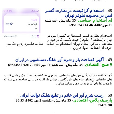
استخدام گرافیست در نظارت گستر
ن در محدوده نیلوفر تهران
استخدام
-
سیاسی
-
35 ماه پیش - سه شنبه
69588743
خدام نظارت گستر ایمننظارت گستر ایمن در
تهران (منطقه 7، نیلوفر) جهت تکمیل کادر خود از
اضیان ساکن استان تهران استخدام می نماید - آشنا به فیلمبرداری و عکاسی
ه ای آشنا به اصول تدوین ...
آگهی فضاحت بار و شرم آور شلنگ دستشویی در ایران
-
اقتصادی
-
35 ماه پیش - سه شنبه 11 مهر 1402، 02:17
69583544
ا خلاقیت سازندگان تیزرهای تبلیغاتی بدجوری ته کشیده است. یک زمانی کلیپ
 تبلیغاتی یا همان پیام های بازرگانی با چنان ظرافت و زیبایی ساخته می شد که
مدت ها نام آن برند در ذهن تماشاچیان ...
ژست شرم آور این خانم در تبلیغ شلنگ توالت ایرانی
سینه پلاس
-
اقتصادی
-
35 ماه پیش - یکشنبه 2 مهر 1402، 20:53
69478