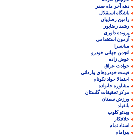
هه آخر ماه صفر
اشگاه استقلال
امین رضاییان
شید رضاپور
رونده داوری
زمون استخدامی
یانسرا
نجمن جهانی خودرو
وض زاده
وادث عراق
یمت خودروهای وارداتی
حتمالا جواد نکونام
شاوره خانواده
رکز تحقیقات گلستان
رزش سمنان
انفیلد
یدئو کلوپ
لافکار
ستاد تمام
یرامام