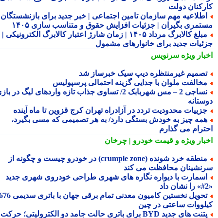
رکنان دولت
طلاعیه مهم سازمان تامین اجتماعی | خبر جدید برای بازنشستگان و
تمری بگیران | جزئیات افزایش حقوق و متناسب سازی ۱۴۰۵
مبلغ کالابرگ مرداد ۱۴۰۵ | زمان شارژ اعتبار کالابرگ الکترونیکی |
ئیات جدید برای خانوارهای مشمول
بار ویژه
سرنویس
صمیم غیرمنتظره دیپ سیک خبرساز شد
خالفت ملوان با جدایی گزینه احتمالی پرسپولیس
نساجی 2 – مس شهربابک 2/ تساوی جذاب تازه واردهای لیگ در بازی
ستانه
زییات محدودیت تردد در آزادراه تهران کرج قزوین تا ماه آینده
مه چیز به خودش بستگی دارد/ به هر تصمیمی که مسی بگیرد،
ترام می گذارم
بار ویژه
و قیمت خودرو | چرخان
منطقه خرد شونده (crumple zone) در خودرو چیست و چگونه از
نشینان محافظت می کند
سمارت با دیواره نگاره های شهری طراحی خودروی شهری جدید
تحویل نخستین کامیون معدنی تمام برقی جهان با باتری سدیمی 676
لووات ساعتی در چین
پتنت های جدید BYD برای باتری حالت جامد دو الکترولیتی؛ حرکت