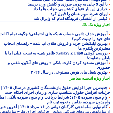
این 9 چایی به چربی سوزی و کاهش وزن برسید
رازی این بار فتوای کشتن بی حجاب ها را داد
یران شرط مهم عمان را قبول کرد
یلمی از آشفتگی فرودگاه امام که وایرال شد
بار ویژه
تک ناک
موزش حذف دائمی حساب شبکه های اجتماعی؛ چگونه تمام اکانت
ی خود را دیلیت کنیم؟
هترین اپلیکیشن خرید و فروش طلای آب شده + راهنمای انتخاب
تبرترین پلتفرم ها
بررسی گوشی Galaxy Z Flip8؛ ظاهر شبیه به نسخه قبلی اما با
طن متفاوت!
موزش مسدود کردن کارت بانکی + روش های آنلاین، تلفنی و
وری
هترین شغل های هوش مصنوعی در سال ۲۰۲۶
بار ویژه
اندیشه معاصر
جدیدترین خبر افزایش حقوق بازنشستگان کشوری در سال ۱۴۰۵ |
ئیات افزایش حقوق، متناسب سازی و زمان اجرای احکام جدید
وام بدون سپرده ۱۴۰۵؛ شرایط دریافت وام بدون سپرده بانکی | مبلغ
م بدون سپرده، ضامن و نحوه ثبت نام
گام نهایی ساماندهی کارکنان دولتی در ۱۶ مرداد ۱۴۰۵ | آخرین خبر
 ساماندهی نیروهای شرکتی دولت | جزئیات اجرای طرح ساماندهی