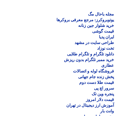
ه باحال مگ
وبروکرز: مرجع معرفی بروکرها
د شلوار جین زنانه
مت گوشی
ان پدیا
احی سایت در مشهد
 نوزاد
لود تلگرام و تلگرام طلایی
د ممبر تلگرام بدون ریزش
اری
شگاه لوله و اتصالات
 زنده جام جهانی
مت طلا دست دوم
ر اچ پی
ره وین تک
ت دلار امروز
زش ارز دیجیتال در تهران
ت بار