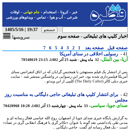
-
-
-
-
خبر
کرونا
استخدام
جام جهانی
اوقات
-
-
-
شرعی
آب و هوا
تماس
ویدئوهای ورزشی
19:37 | 1405/5/16
ار کلیپ های تبلیغاتی - صفحه سوم
سرویسها
حه قبل
صفحه بعد
1
2
3
4
5
6
7
رسوایی اخلاقی در سنای آمریکا
-
بین الملل
-
32 ماه پیش - شنبه 25 آذر 1402، 23:15
70548619
از انتشار یک فیلم مستهجن با همجنس گرایان که در اتاق کنفرانس سنای
یکا فیلمبرداری شده بود، خبر این رسوایی در واشنگتن منتشر شد. - سایت
الر (The Daily Caller) کلیپی از این ویدئو ...
برای انتشار کلیپ های تبلیغاتی حاجی دلیگانی به مناسبت روز
لس
ی جویا
-
سیاسی
-
33 ماه پیش - چهارشنبه 15 آذر 1402، 10:28
70420968
گزارش پایگاه خبری صدای جویا از اصفهان، روح الله عباسی فعال رسانه ای و
ی طی یادداشتی نقد گونه با عنوان «تکاثر گری با فرهنگ انقلابی گری در تضاد»
. - یک فعال رسانه ای گفت: حاجی دلیگانی ...