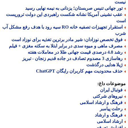
ست
ور جهانی تنیس صربستان؛ یزدانی به نیمه نهایی رسید
قب نشینی آمریکا نشانه شکست راهبردی این دولت تروریست
ت
استقرار تجهیزات تصفیه خانه RO سیه رود با هدف رفع مشکل آب
ب
وق تخصص نوزادان: شیر مادر برترین تغذیه برای نوزاد است
صرف ماهی و میوه سدی در برابر ابتلا به سکته مغزی + فیلم
 درصدی قیمت جهانی طلا در معاملات هفته
ازی 3 مصدوم تصادف در جاده قدیم زنجان - تبریز
یلا هدایی درگذشت
ذف محدودیت مهم کاربران رایگان ChatGPT
ضوعات داغ:
وتبال ایران
یروهای شرکتی
رهنگ و ارشاد اسلامی
حلت پیامبر
رهنگ و ارشاد
رشاد اسلامی
فزایش تعرفه