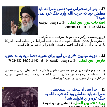
پس از سخنرانی سیدحسن نصرالله باید
ئن بود که حزب الله وارد جنگ غزه نمی
د؟
احات نیوز
-
بین الملل
-
34 ماه پیش - دوشنبه
70030004
روز نخست درگیری حماس با اسراییل همه نگرانی
متوجه باز شدن احتمالی جبهه های جدید علیه اسراییل در منطقه است. آمریکا
ها به ایران درباره این احتمال هشدار داده و ایران هم بار ها تاکید ...
هزینه میلیون دلاری تل آویو برای تشبیه «حماس» به «داعش»
رس
-
بین الملل
-
34 ماه پیش - یکشنبه 14 آبان 1402، 16:55
70024832
رت امور خارجه رژیم صهیونیستی میلیون ها دلار در کشورهای غربی هزینه می
 تا حمله به غزه و حماس، مشروعیت پیدا کند. - تبلیغ حماس = داعش با هواپیما
کنار سواحل تفریحی در آمریکا! بر اساس ...
چرا پس از سخنرانی سیدحسن
الله باید مطمئن بود که حزب الله به
 غزه وارد نخواهد شد؟
اد 24
-
بین الملل
-
34 ماه پیش - یکشنبه 14