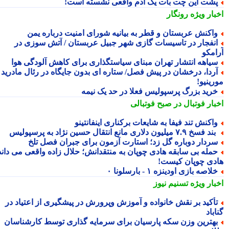
شت این چت بات یک آدم واقعی نشسته است!
بار ویژه
رونگار
اکنش عربستان و قطر به بیانیه شورای امنیت درباره یمن
نفجار در تاسیسات گازی شهر جبیل عربستان / آتش سوزی در
امکو
یاهه انتشار تهران مبنای سیاستگذاری برای کاهش آلودگی هوا
ردا، درخشان در پیش فصل/ ستاره ای بدون جایگاه در رئال مادرید
رینیو!
رید بزرگ پرسپولیس فعلا در حد یک نیمه
بار فوتبال در صبح فوتبالی
اکنش تند فیفا به شایعات برکناری اینفانتینو
د فسخ ۷.۹ میلیون دلاری مانع انتقال حسین نژاد به پرسپولیس
ردار دوباره گل زد؛ استارت آزمون برای جبران فصل تلخ
مله بی سابقه هادی چوپان به منتقدانش؛ حلال زاده واقعی می داند
دی چوپان کیست!
لاصه بازی اودینزه ۱ - بارسلونا ۰
بار ویژه
تسنیم نیوز
أکید بر نقش خانواده و آموزش وپرورش در پیشگیری از اعتیاد در
باد
هترین وزن سکه پارسیان برای سرمایه گذاری توسط کارشناسان