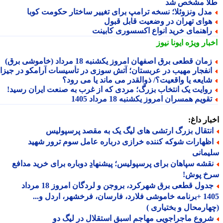
ا مشخص شد
دل ونزوئلا؛ نسخه ترامپ برای تغییر ساختار حکومت کوبا
وای تهران در وضعیت قابل قبول
اهنمای خرید انواع اکسسوری کابینت
بار ویژه
ایونا نیوز
مان قطعی برق اصفهان امروز یکشنبه 18 مرداد (خاموشی برق)
نفجار مهیب در عربستان؛ آتش سوزی در تأسیسات آرامکو در جیزان
ایعه یا واقعیت؟/ ذوالقدر می ماند یا می رود؟
وایت یک انتخاب بزرگ؛ مردی که از غرب به صنعت ایران رسید!
قویم همسران امروز یکشنبه 18 مرداد 1405
ار داغ:
نتقال بزرگ ارتشی های لیگ یک به مقصد پرسپولیس
ظهارات شوکه کننده خرازی درباره عامل سوم ترور شهید
مانی
قشه سپاهان برای پرسپولیس؛ پیشنهادِ دوباره برای خرید مدافع
خ پوش!
جدول قطعی برق شهرکرد، بروجن و لردگان امروز 18 مرداد
1405 +برنامه خاموشی فلارد، فارسان، فرخشهر، اردل و...
ارمحال و بختیاری )
روع ماجراجویی مهاجم اسبق استقلال در لیگ دو