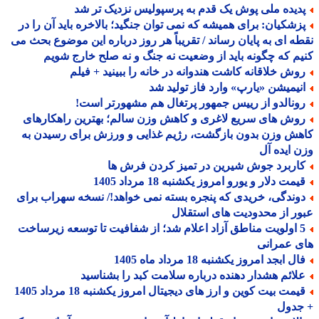
دیده ملی پوش یک قدم به پرسپولیس نزدیک تر شد
زشکیان: برای همیشه که نمی توان جنگید؛ بالاخره باید آن را در
ه ای به پایان رساند / تقریباً هر روز درباره این موضوع بحث می
م که چگونه باید از وضعیت نه جنگ و نه صلح خارج شویم
وش خلاقانه کاشت هندوانه در خانه را ببینید + فیلم
نیمیشن «یارپ» وارد فاز تولید شد
ونالدو از رییس جمهور پرتغال هم مشهورتر است!
وش های سریع لاغری و کاهش وزن سالم؛ بهترین راهکارهای
ش وزن بدون بازگشت، رژیم غذایی و ورزش برای رسیدن به
 ایده آل
اربرد جوش شیرین در تمیز کردن فرش ها
مت دلار و یورو امروز یکشنبه 18 مرداد 1405
وندگی، خریدی که پنجره بسته نمی خواهد!/ نسخه سهراب برای
ر از محدودیت های استقلال
5 اولویت مناطق آزاد اعلام شد؛ از شفافیت تا توسعه زیرساخت
 عمرانی
ل ابجد امروز یکشنبه 18 مرداد ماه 1405
لائم هشدار دهنده درباره سلامت کبد را بشناسید
قیمت بیت کوین و ارز های دیجیتال امروز یکشنبه 18 مرداد 1405
جدول