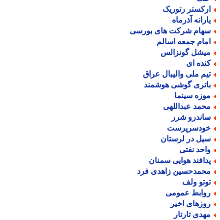
رکستر رتوریک
ارانه آذرماه
هام شرکت های بورسی
مام جمعه اسالم
یشل گونزالس
نده ای
یم ملی والیبال عراق
اتری گوشی هوشمند
وزه سینما
حمد عبداللهی
اندرو شرر
ودسرپرست
یل در لرستان
احد نفتی
دافند هوایی سمنان
حمدحسین زاهدی فرد
وتو ولف
وابط عمومی
وزهای اخیر
هدی تارتار