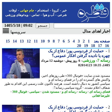
-
-
-
-
خبر
کرونا
استخدام
جام جهانی
اوقات
-
-
-
شرعی
آب و هوا
تماس
ویدئوهای ورزشی
09:02 | 1405/5/18
ار اهدای مدال
سرویسها
حه بعد
1
2
3
4
5
6
7
8
9
10
11
12
13
14
15
20
19
18
17
حمایت از فردوسی پور؛ دفاع از یک
ه یا نادیده گرفتن افکار عمومی؟
نه 7
-
ورزشی
-
6 روز پیش - دوشنبه 12 مرداد
82014123
1405
مسدود شدن سایت «فوتبال 360» طی روزهای اخیر،
نش های گسترده ای را در فضای رسانه ای و
سی کشور به دنبال داشته است. هرچند تاکنون علت رسمی این اقدام به طور
ف اعلام نشده، - گروه سیاسی رسانه7:
ی رسانه ای
-
رسانه
-
رسانه ای و
-
مسدود شدن
-
سیاسی
-
فوتبال 360
-
رضا فغانی
حمایت از فردوسی پور؛ دفاع از یک
ه یا نادیده گرفتن افکار عمومی؟