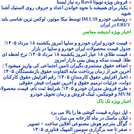
روش ویژه تویوتا Rav4 ره نیاز ایستا
کبار برای همیشه با نحوه خواندن اعداد و حروف روی لاستیک آشنا
ید
رونمایی خودرو IM LS9 توسط نیکا موتور، لوکس ترین شاسی بلند
 در ایران
بار ویژه
اندیشه معاصر
قیمت خودرو ایران خودرو و سایپا امروز یکشنبه ۱۸ مرداد ۱۴۰۵؛
ول قیمت محصولات ایران خودرو و سایپا در بازار
قیمت طلای ۱۸ عیار امروز یکشنبه ۱۸ مرداد ۱۴۰۵؛ نرخ لحظه ای
ا، قیمت سکه و پیش بینی بازار امروز
ضافه حقوق مستمری بگیران تامین اجتماعی کی واریز میشود؟ |
رین خبر از زمان پرداخت مابه التفاوت حقوق بازنشستگان ۱۴۰۵
اخبار افزایش حقوق کارمندان ۱۴۰۵؛ رقم افزایش حقوق کارکنان
لت، جزئیات ترمیم حقوق و آخرین تغییرات فیش حقوقی
طرح فروش مدیران خودرو ۱۴۰۵؛ شرایط ثبت نام، قیمت محصولات
 لینک فروش و زمان تحویل خودرو
بار ویژه
تک ناک
پل دوباره قیمت گوشی ها را بالا می برد
یلان ماسک در ماه کارخانه می سازد!
وگل مترجم هوش مصنوعی آفلاین ساخت + تصویر
فر تا صد برگزاری سومین المپیک فناوری ۱۴۰۵