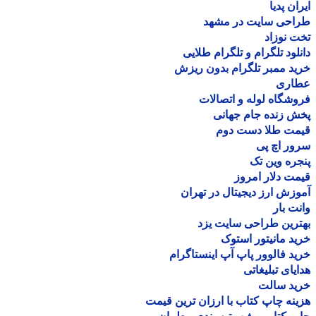
ان پدیا
احی سایت در مشهد
 نوزاد
لود تلگرام و تلگرام طلایی
د ممبر تلگرام بدون ریزش
اری
شگاه لوله و اتصالات
 زنده جام جهانی
مت طلا دست دوم
ر اچ پی
ره وین تک
ت دلار امروز
زش ارز دیجیتال در تهران
ت بار
رین طراحی سایت یزد
د مانیتور استوک
د فالوور پاپ آپ اینستاگرام
یای تبلیغاتی
ید سالت
نه چاپ کتاب با ارزان ترین قیمت