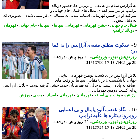
گزارش سلام نو به نقل از برترین ها، حضور دونالد
مپ در مراسم اهدای مدال های فینال جام جهانی و
ت او در جشن قهرمانی اسپانیا تبدیل به مساله ای فرامتنی شده؛ تصویری که
لیل تنش ...
ال جام جهانی
-
جشن قهرمانی
-
قهرمانی اسپانیا
-
اسپانیا
-
جام جهانی
-
قهرمان
نالد ترامپ
سکوت مطلق مسی، آرژانتین را به کما
نویس نیوز
-
ورزشی
-
20 روز پیش - دوشنبه
81913790
ش آرژانتین برای کسب دومین قهرمانی پیاپی
جهان، با شکست 1 بر 0 مقابل اسپانیا در وقت های
فه به پایان رسید. درحالی که قهرمانان جدید جشن گرفته بودند، - تلاش آرژانتین
ی کسب دومین قهرمانی ...
نتین
-
وقت های اضافه
-
قهرمانان
-
قهرمانی
-
اسپانیا
-
مسی
-
ورزش
نگاه غضب آلود یامال و بی اعتنایی
رو؛ ستاره ها علیه ترامپ
نویس نیوز
-
ورزشی
-
20 روز پیش - دوشنبه
81913754