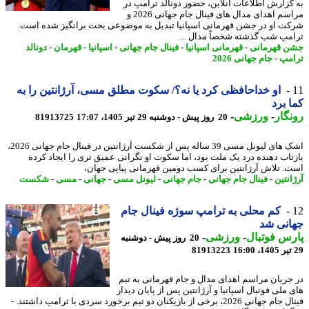
گزارش اطلاعات آنلاین، حضور دونالد ترامپ در
مراسم اهدای مدال های فینال جام جهانی 2026 و
ت او در جشن قهرمانی اسپانیا تبدیل به موضوعی بحث برانگیز شده است.
مپ شب گذشته شخصاً مدال ...
 قهرمانی
-
قهرمانی اسپانیا
-
فینال جام جهانی
-
اسپانیا
-
قهرمان
-
دونالد
مپ
-
جام جهانی 2026
او خداحافظی کرد یا نه؟/ سکوت مطلق مسی، آرژانتین را به
 برد
گار
-
ورزشی
-
20 روز پیش - دوشنبه 29 تیر 1405، 17:07
81913725
اشک های لیونل مسی 39 ساله پس از شکست آرژانتین در فینال جام جهانی 2026،
تاب دهنده درد یک ملت بود، اما سکوت او نگرانی عمیق تری را ایجاد کرده
. تلاش آرژانتین برای کسب دومین قهرمانی پیاپی جهان،
نتین
-
فینال جام جهانی
-
جام جهانی
-
لیونل مسی
-
جهانی
-
مسی
-
شکست
کم محلی به ترامپ سوژه فینال جام
انی شد
س فوتبال
-
ورزشی
-
20 روز پیش - دوشنبه
81913223
جریان مراسم اهدای مدال و جام قهرمانی به تیم
ملی فوتبال اسپانیا و آرژانتین پس از پایان دیدار
فینال جام جهانی 2026، برخی از بازیکنان دو تیم برخورد سردی با ترامپ داشتند. -