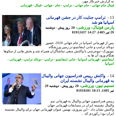
گزارش خبرنگار مهر،
ال جام جهانی
-
جام جهانی
-
ترامپ
-
جام
-
جهانی
-
فینال
-
قهرمانی
ترامپ جنایت کار در جشن قهرمانی
انیا هو شد
س فوتبال
-
ورزشی
-
20 روز پیش - دوشنبه
81912437
پس از قهرمانی اسپانیا در جام جهانی 2026، حضور
الد ترامپ و جانی اینفانتینو در زمین ورزشگاه
یورک–نیوجرسی با واکنش منفی تماشاگران همراه شد و بخش هایی از سکوها
م ورود آن ها به ...
انتینو
-
قهرمانی اسپانیا
-
جانی اینفانتینو
-
ترامپ
-
دونالد ترامپ
-
قهرمانی
-
نیا
واکنش رییس فدراسیون جهانی والیبال
قهرمانی والیبال نشسته ایران
یم نیوز
-
ورزشی
-
20 روز پیش - دوشنبه 29
1
81910201
س فدراسیون جهانی والیبال به قهرمانی تیم
یبال نشسته ایران در مسابقات قهرمانی جهان
نش نشان داد. - این پیروزی، نهمین عنوان قهرمانی جهان برای والیبال نشسته
ن بود؛ رکوردی که ...