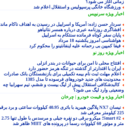
انی آغاز می شود؟
رزشگاه خانگی پرسپولیس و استقلال اعلام شد
بار ویژه
سرنویس
ردار حسن زاده: آمریکا و اسراییل در رسیدن به اهداف ناکام ماندند
فشاگری روزنامه عبری درباره همسر نتانیاهو
ایان سفر کوتاه فرمانده سنتکام به اسراییل
واشناسی امروز یکشنبه 18 مرداد
یفا کمپین بی رحمانه علیه اینفانتینو را محکوم کرد
بار ویژه
روز نو
فتتاح محلی نا امن برای حیوانات در بندر انزلی
یران با اقتدارتر از گذشته در تنگه هرمز حضور دارد
علام مهلت ثبت نام بیمه تکمیلی برای بازنشستگان بانک صادرات
حدودیت های جدید خودروهای فرسوده تا مدل 1385
البدشکافی استقلال پیش از لیگ بیست و ششم، تیم سهراببا چه
عیتی وارد لیگ می شود؟
بار ویژه
و قیمت خودرو | چرخان
نیسان NX7 پلاگین هیبرید با باتری 40.95 کیلووات ساعتی و برد برقی
 معرفی شد
Smart #2؛ میکرو-برقی دو نفره جیلی و مرسدس با طول تنها 2.75
ور 60 کیلووات رسماً در پرونده های MIIT ظاهر شد