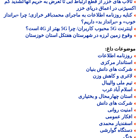
الاب های خزر از قطع ارتباط آبی تا تعرض به حریم آنها/تشدید کم
یژنی در اعماق دریای خزر
نایه روزنامه اطلاعات به ماجرای محمدباقر خرازی؛ چرا «برانداز
» و «برانداز بد» داریم؟
نت 5G محبوب کاربران/ چرا 5G بهتر از 4G است؟
قوع زمین لرزه در شهرستان هفتکل استان خوزستان
ضوعات داغ:
وزنامه اطلاعات
ستاندار مرکزی
رکت های دانش بنیان
اغری و کاهش وزن
یم ملی والیبال
سلام آباد غرب
ستان چهارمحال و بختیاری
رکت های دانش
منیت روانی
فکار عمومی
سفندیار محمدی
ستگاه گوارشی
نگ