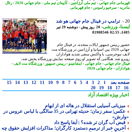
مانی جام جهانی
-
تیم ملی آرژانتین
-
کاپیتان تیم ملی
-
جام جهانی 2026
-
رئال
رید
-
سرخیو راموس
-
جام قهرمانی
ترامپ در فینال جام جهانی هو شد
نا
-
ورزشی
-
20 روز پیش - دوشنبه 29 تیر
81908546
1405
ر رییس جمهور ایالات متحده، در فینال جام
جهانی 2026 بین اسپانیا و آرژانتین در ورزشگاه مت
ف نیوجرسی، با واکنش منفی شدید هواداران
رو شد. هنگامی که تصویر او روی صفحه نمایش ورزشگاه پخش شد،
ال جام جهانی
-
جام جهانی
-
اینفانتینو
-
رییس جمهور
-
ورزشگاه مت لایف
-
داران
-
جام جهانی 2026
حه بعد
1
2
3
4
5
6
7
8
9
10
11
12
13
14
15
20
19
18
17
بار ویژه
اقتصاد آزاد
یزبانی آسیایی استقلال در هاله ای از ابهام
عکس| سفر زمان؛ حدیثه تهرانی در 35 سالگی با لباس عروس در
ارش»
بض آب گران تر شده؟ | آبفا پاسخ داد
خرین خبر از ترمیم دستمزد کارگران؛ مذاکرات افزایش حقوق چه