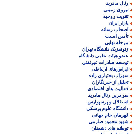
ئال مادرید
یروی زمینی
قویت روحیه
ازار ایران
صحاب رسانه
أمین امنیت
رحله نهایی
ئوفیزیک دانشگاه تهران
ضو هیئت علمی دانشگاه
وسعه صادرات غیرنفتی
پراتورهای ارتباطی
هراب بختیاری زاده
جلیل از خبرنگاران
عالیت های اقتصادی
رمربی رئال مادرید
ستقلال و پرسپولیس
انشگاه علوم پزشکی
هرمان جام جهانی
هید محمود صارمی
وطئه های دشمنان