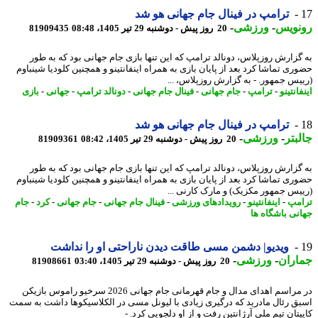
ترامپ در فینال جام جهانی هو شد
نویس
-
ورزشی
-
20 روز پیش - دوشنبه 29 تیر 1405، 08:48
81909435
گزارش روزپلاس، دونالد ترامپ که این تنها بازی جام جهانی بود که به طور
ری تماشا کرد بعد از پایان بازی به همراه اینفانتینو و همچنین کلودیا شینباوم
یس جمهور. - به گزارش روزپلاس، ...
انتینو
-
ترامپ
-
جام جهانی
-
فینال جام جهانی
-
دونالد ترامپ
-
جهانی
-
بازی
ترامپ در فینال جام جهانی هو شد
بتر
-
ورزشی
-
20 روز پیش - دوشنبه 29 تیر 1405، 08:42
81909361
گزارش روزپلاس، دونالد ترامپ که این تنها بازی جام جهانی بود که به طور
ری تماشا کرد بعد از پایان بازی به همراه اینفانتینو و همچنین کلودیا شینباوم
یس جمهور مکزیک) و مارک کارنی ...
مپ
-
اینفانتینو
-
رویدادهای ورزشی
-
فینال جام جهانی
-
جام جهانی
-
کرد
-
جام
نی باشگاه ها
ویدیو| دشمن مسی طاقت دیدن ناراحتی او را نداشت
اران
-
ورزشی
-
20 روز پیش - دوشنبه 29 تیر 1405، 03:40
81908661
در مراسم اهدای مدال و جام قهرمانی جام جهانی 2026 سرخیو راموس بازیکن
ق رئال مادرید که درگیری زیادی با لیونل مسی در الکلاسیکوها داشت به سمت
تان تیم ملی آرژانتین رفت و از او دلجویی کرد. -