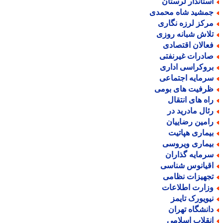
ستاندار لرستان
مشید شاه محمدی
رکز لرزه نگاری
لاش شبانه روزی
عالان اقتصادی
ادرات غیرنفتی
روکراسی اداری
رمایه اجتماعی
رفیت های بومی
اه های انتقال
ئال مادرید در
امین رضاییان
یماری هپاتیت
یماری ویروسی
رمایه گذاران
قیانوس شناسی
جهیزات نظامی
زارت اطلاعات
یویورک تایمز
انشگاه تهران
نقلاب اسلامی