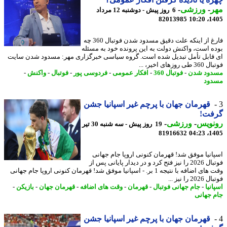
ر
-
ورزشی
-
6 روز پیش - دوشنبه 12 مرداد
82013985
1405
فارغ از اینکه علت دقیق مسدود شدن فوتبال 360 چه
ه است، واکنش دولت به این پرونده خود به مسئله
قابل تأمل تبدیل شده است. گروه سیاسی خبرگزاری مهر: مسدود شدن سایت
 روزهای اخیر، ...
ود شدن
-
فوتبال 360
-
افکار عمومی
-
فردوسی پور
-
فوتبال
-
واکنش
-
ود
قهرمان جهان با پرچم غیر اسپانیا جشن
فت!
نویس
-
ورزشی
-
19 روز پیش - سه شنبه 30 تیر
81916632
1405
انیا موفق شد! قهرمان کنونی اروپا جام جهانی
فوتبال 2026 را نیز فتح کرد و در دیدار پایانی پس از
وقت های اضافه با نتیجه 1 بر. - اسپانیا موفق شد! قهرمان کنونی اروپا جام جهانی
2 را نیز ...
نیا
-
جام جهانی فوتبال
-
قهرمان
-
وقت های اضافه
-
قهرمان جهان
-
بازیکن
-
 جهانی
قهرمان جهان با پرچم غیر اسپانیا جشن