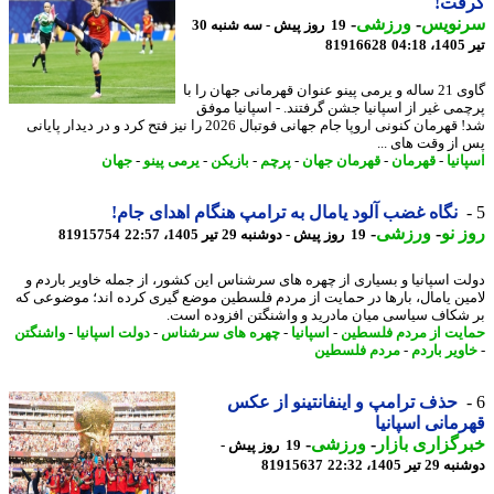
فت!
نویس
-
ورزشی
-
19 روز پیش - سه شنبه 30
0
81916628
گاوی 21 ساله و یرمی پینو عنوان قهرمانی جهان را با
می غیر از اسپانیا جشن گرفتند. - اسپانیا موفق
شد! قهرمان کنونی اروپا جام جهانی فوتبال 2026 را نیز فتح کرد و در دیدار پایانی
از وقت های ...
نیا
-
قهرمان
-
قهرمان جهان
-
پرچم
-
بازیکن
-
یرمی پینو
-
جهان
نگاه غضب آلود یامال به ترامپ هنگام اهدای جام!
 نو
-
ورزشی
-
19 روز پیش - دوشنبه 29 تیر 1405، 22:57
81915754
ت اسپانیا و بسیاری از چهره های سرشناس این کشور، از جمله خاویر باردم و
ین یامال، بارها در حمایت از مردم فلسطین موضع گیری کرده اند؛ موضوعی که
شکاف سیاسی میان مادرید و واشنگتن افزوده است.
یت از مردم فلسطین
-
اسپانیا
-
چهره های سرشناس
-
دولت اسپانیا
-
واشنگتن
ویر باردم
-
مردم فلسطین
حذف ترامپ و اینفانتینو از عکس
مانی اسپانیا
گزاری بازار
-
ورزشی
-
19 روز پیش -
تیر 1405، 22:32
81915637