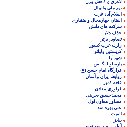
اغری و کاهش وزن
یم ملی والیبال
سلام آباد غرب
ستان چهارمحال و بختیاری
رکت های دانش
ذف دلار
صاویر برتر
لزله غرب کشور
ریستین ولپاتو
هرآرا
ارسلونا لگانس
رارگاه امام حسن (ع)
وابط ایران و آلمان
لعه کمیز
راوری معادن
حمدحسین بحرینی
شاور معاون اول
لی بهره مند
لفبت
یاض
نیلی رییس یوونتوس