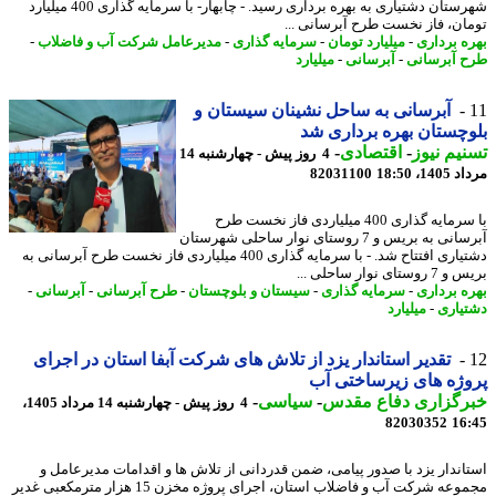
شهرستان دشتیاری به بهره برداری رسید. - چابهار- با سرمایه گذاری 400 میلیارد
ان، فاز نخست طرح آبرسانی ...
ه برداری
-
میلیارد تومان
-
سرمایه گذاری
-
مدیرعامل شرکت آب و فاضلاب
-
 آبرسانی
-
آبرسانی
-
میلیارد
آبرسانی به ساحل نشینان سیستان و
چستان بهره برداری شد
یم نیوز
-
اقتصادی
-
4 روز پیش - چهارشنبه 14
1، 18:50
82031100
با سرمایه گذاری 400 میلیاردی فاز نخست طرح
آبرسانی به بریس و 7 روستای نوار ساحلی شهرستان
دشتیاری افتتاح شد. - با سرمایه گذاری 400 میلیاردی فاز نخست طرح آبرسانی به
ستای نوار ساحلی ...
ه برداری
-
سرمایه گذاری
-
سیستان و بلوچستان
-
طرح آبرسانی
-
آبرسانی
-
یاری
-
میلیارد
تقدیر استاندار یزد از تلاش های شرکت آبفا استان در اجرای
ژه های زیرساختی آب
رگزاری دفاع مقدس
-
سیاسی
-
4 روز پیش - چهارشنبه 14 مرداد 1405،
82030352
16
اندار یزد با صدور پیامی، ضمن قدردانی از تلاش ها و اقدامات مدیرعامل و
مجموعه شرکت آب و فاضلاب استان، اجرای پروژه مخزن 15 هزار مترمکعبی غدیر