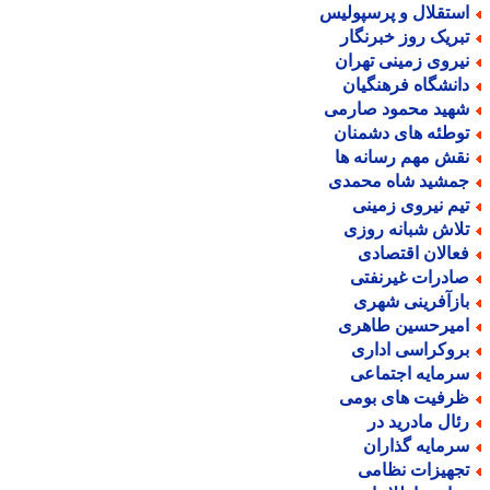
ستقلال و پرسپولیس
بریک روز خبرنگار
یروی زمینی تهران
انشگاه فرهنگیان
هید محمود صارمی
وطئه های دشمنان
قش مهم رسانه ها
مشید شاه محمدی
یم نیروی زمینی
لاش شبانه روزی
عالان اقتصادی
ادرات غیرنفتی
ازآفرینی شهری
میرحسین طاهری
روکراسی اداری
رمایه اجتماعی
رفیت های بومی
ئال مادرید در
رمایه گذاران
جهیزات نظامی