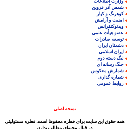
زارت اطلاعات
مس آذر قزوین
وهرنگ و کیار
منیت و آرامش
یدئوکنفرانس
ضو هیأت علمی
وسعه صادرات
شمنان ایران
یران اسلامی
یگ دسته دوم
نگ رسانه ای
مارش معکوس
ماره گذاری
وابط عمومی
نسخه اصلی
مه حقوق این سایت برای قطره محفوظ است. قطره مسئولیتی
در قبال محتوای مطالب ندارد.