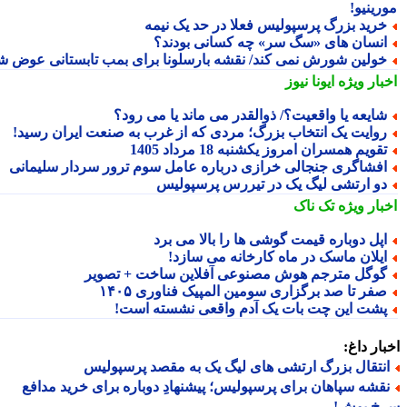
رینیو!
رید بزرگ پرسپولیس فعلا در حد یک نیمه
نسان های «سگ سر» چه کسانی بودند؟
ولین شورش نمی کند/ نقشه بارسلونا برای بمب تابستانی عوض شد
بار ویژه
ایونا نیوز
ایعه یا واقعیت؟/ ذوالقدر می ماند یا می رود؟
وایت یک انتخاب بزرگ؛ مردی که از غرب به صنعت ایران رسید!
قویم همسران امروز یکشنبه 18 مرداد 1405
فشاگری جنجالی خرازی درباره عامل سوم ترور سردار سلیمانی
و ارتشی لیگ یک در تیررس پرسپولیس
بار ویژه
تک ناک
پل دوباره قیمت گوشی ها را بالا می برد
یلان ماسک در ماه کارخانه می سازد!
وگل مترجم هوش مصنوعی آفلاین ساخت + تصویر
فر تا صد برگزاری سومین المپیک فناوری ۱۴۰۵
شت این چت بات یک آدم واقعی نشسته است!
ار داغ:
نتقال بزرگ ارتشی های لیگ یک به مقصد پرسپولیس
قشه سپاهان برای پرسپولیس؛ پیشنهادِ دوباره برای خرید مدافع
خ پوش!