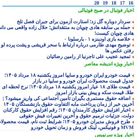
20
19
18
17
بار فوتبال در صبح فوتبالی
ردار دوباره گل زد؛ استارت آزمون برای جبران فصل تلخ
مله بی سابقه هادی چوپان به منتقدانش؛ حلال زاده واقعی می داند
دی چوپان کیست!
لاصه بازی اودینزه ۱ - بارسلونا ۰
وضیح مهدی طارمی درباره ارتباط با سحر قریشی و پشت پرده لو
تن عکس ها
مجید عجیب علی تاجرنیا از رامین رضائیان
بار ویژه
اندیشه معاصر
قیمت خودرو ایران خودرو و سایپا امروز یکشنبه ۱۸ مرداد ۱۴۰۵؛
ول قیمت محصولات ایران خودرو و سایپا در بازار
قیمت طلای ۱۸ عیار امروز یکشنبه ۱۸ مرداد ۱۴۰۵؛ نرخ لحظه ای
ا، قیمت سکه و پیش بینی بازار امروز
ضافه حقوق مستمری بگیران تامین اجتماعی کی واریز میشود؟ |
رین خبر از زمان پرداخت مابه التفاوت حقوق بازنشستگان ۱۴۰۵
اخبار افزایش حقوق کارمندان ۱۴۰۵؛ رقم افزایش حقوق کارکنان
لت، جزئیات ترمیم حقوق و آخرین تغییرات فیش حقوقی
طرح فروش مدیران خودرو ۱۴۰۵؛ شرایط ثبت نام، قیمت محصولات
 لینک فروش و زمان تحویل خودرو
بار ویژه
سرنویس