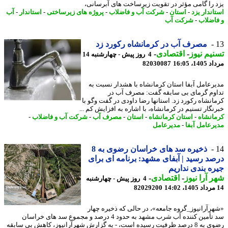
 را گامی مؤثر در تقویت زیرساخت های آبرسانی،
اندار یزد
-
استان
-
شرکت آب و فاضلاب
-
پروژه های زیرساختی
-
استاندار
-
آب
اضلاب
-
شرکت آب
مصرف آب در کرمانشاه رکورد زد
یم نیوز
-
اقتصادی
-
4 روز پیش - چهارشنبه 14
1، 16:05
82030087
رعامل آبفا استان کرمانشاه با هشدار نسبت به
وم گرمای بی سابقه گفت: مصرف آب در
انشاه رکورد زد. استانها رضا داودی در گفت وگو با
نگار تسنیم در کرمانشاه، با اشاره به افزایش کم ...
انشاه
-
استان کرمانشاه
-
استان
-
مصرف آب
-
شرکت آب و فاضلاب
-
رعامل آبفا
-
مدیرعامل
ذخیره سد های خراسان رضوی به 8
د رسید | آبفای مشهد: برنامه ای برای
ه بندی نداریم
 آرا نیوز
-
اقتصادی
-
4 روز پیش - چهارشنبه
82029200
رآرانیوز_گروه جامعه»، در حالی که ذخیره چهار
سد تأمین کننده آب شرب مشهد به حدود 4 درصد و مجموع سد های خراسان
رضوی به 8 درصد ظرفیت رسیده است، - به گزارش شهرآرانیوز، کاهش بی سابقه