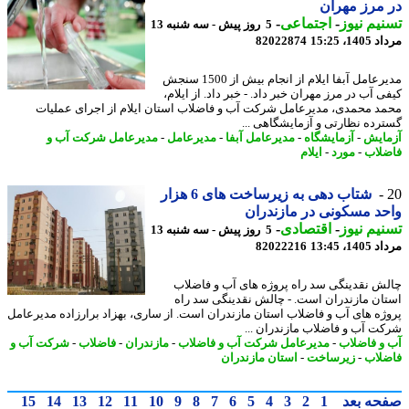
مرز مهران
یم نیوز
-
اجتماعی
-
5 روز پیش - سه شنبه 13
1، 15:25
82022874
مدیرعامل آبفا ایلام از انجام بیش از 1500 سنجش
 آب در مرز مهران خبر داد. - خبر داد. از ایلام،
د محمدی، مدیرعامل شرکت آب و فاضلاب استان ایلام از اجرای عملیات
رده نظارتی و آزمایشگاهی ...
ایش
-
آزمایشگاه
-
مدیرعامل آبفا
-
مدیرعامل
-
مدیرعامل شرکت آب و
لاب
-
مورد
-
ایلام
شتاب دهی به زیرساخت های 6 هزار
د مسکونی در مازندران
یم نیوز
-
اقتصادی
-
5 روز پیش - سه شنبه 13
1، 13:45
82022216
ش نقدینگی سد راه پروژه های آب و فاضلاب
ان مازندران است. - چالش نقدینگی سد راه
ژه های آب و فاضلاب استان مازندران است. از ساری، بهزاد برارزاده مدیرعامل
ت آب و فاضلاب مازندران ...
و فاضلاب
-
مدیرعامل شرکت آب و فاضلاب
-
مازندران
-
فاضلاب
-
شرکت آب و
لاب
-
زیرساخت
-
استان مازندران
حه بعد
1
2
3
4
5
6
7
8
9
10
11
12
13
14
15