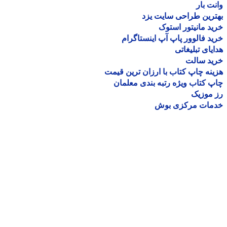
ت بار
رین طراحی سایت یزد
د مانیتور استوک
د فالوور پاپ آپ اینستاگرام
یای تبلیغاتی
ید سالت
نه چاپ کتاب با ارزان ترین قیمت
 کتاب ویژه رتبه بندی معلمان
موزیک
مات مرکزی بوش