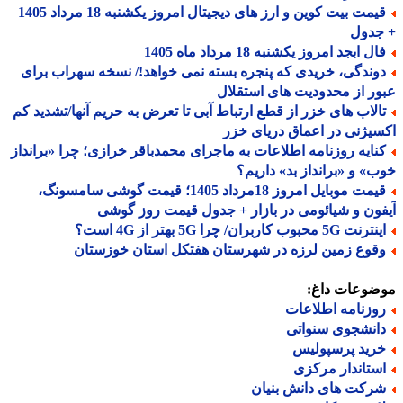
قیمت بیت کوین و ارز های دیجیتال امروز یکشنبه 18 مرداد 1405
جدول
ل ابجد امروز یکشنبه 18 مرداد ماه 1405
وندگی، خریدی که پنجره بسته نمی خواهد!/ نسخه سهراب برای
ر از محدودیت های استقلال
الاب های خزر از قطع ارتباط آبی تا تعرض به حریم آنها/تشدید کم
یژنی در اعماق دریای خزر
نایه روزنامه اطلاعات به ماجرای محمدباقر خرازی؛ چرا «برانداز
» و «برانداز بد» داریم؟
قیمت موبایل امروز 18مرداد 1405؛ قیمت گوشی سامسونگ،
ون و شیائومی در بازار + جدول قیمت روز گوشی
نت 5G محبوب کاربران/ چرا 5G بهتر از 4G است؟
قوع زمین لرزه در شهرستان هفتکل استان خوزستان
ضوعات داغ:
وزنامه اطلاعات
انشجوی سنواتی
رید پرسپولیس
ستاندار مرکزی
رکت های دانش بنیان