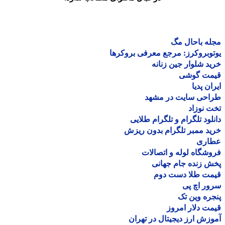
ه باحال مگ
وبروکرز: مرجع معرفی بروکرها
د شلوار جین زنانه
مت گوشی
ان پدیا
احی سایت در مشهد
 نوزاد
لود تلگرام و تلگرام طلایی
د ممبر تلگرام بدون ریزش
اری
شگاه لوله و اتصالات
 زنده جام جهانی
مت طلا دست دوم
ر اچ پی
ره وین تک
ت دلار امروز
زش ارز دیجیتال در تهران