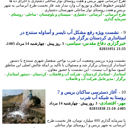
 آبرسانی شهر بریس و هفت روستای نوار ساحلی دشتیاری با اجرای ده ها
ومتر خطوط انتقال و توزیع آب وارد مدار شد. فاز نخست طرح آبرسانی به شهر
س و هفت روستای نوار ساحلی شهرستان دشتیاری ...
 آبرسانی
-
آبرسانی
-
دشتیاری
-
سیستان و بلوچستان
-
ساحلی
-
روستای
-
ایه گذاری
نشست ویژه رفع مشکل آب نایسر و آساوله سنندج در
انداری کردستان برگزار شد
رگزاری دفاع مقدس
-
سیاسی
-
3 روز پیش - چهارشنبه 14 مرداد 1405،
82031951
21
ت ویژه بررسی وضعیت آب شرب نواحی منفصل شهری سنندج با دستور
اندار کردستان برگزار شد و مسئولان با تأکید بر اینکه چالش اصلی این مناطق
ود منابع آب نیست، - این نشست با حضور معاون ...
اندار
-
استاندار کردستان
-
شرکت آب و فاضلاب
-
کردستان
-
دستور استاندار
-
زار
-
مدیرعامل شرکت آب و فاضلاب
آغاز دسترسی ساکنان بریس و 7
ستا به شبکه آب شرب
ر
-
اقتصادی
-
3 روز پیش - چهارشنبه 14 مرداد
82031838
1405
با سرمایه گذاری 400 میلیارد تومان، فاز نخست طرح
آبرسانی به شهر بریس و 7 روستای نوار ساحلی