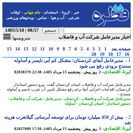
-
-
-
-
خبر
کرونا
استخدام
جام جهانی
اوقات
-
-
-
شرعی
آب و هوا
تماس
ویدئوهای ورزشی
08:57 | 1405/5/18
ار مدیرعامل شرکت آب و فاضلاب
سرویسها
حه بعد
1
2
3
4
5
6
7
8
9
10
11
12
13
14
15
20
19
18
17
مدیرعامل آبفای کردستان: مشکل کم آبی نایسر و آساوله
دج بزودی رفع می شود
ا
-
اقتصادی
-
2 روز پیش - پنجشنبه 15 مرداد 1405، 22:30
82038379
رعامل شرکت آب و فاضلاب استان کردستان گفت: پیرو دستور استاندار
ستان، اقدامات اجرایی آبفا برای رفع مشکل تامین آب شرب نایسر و آساوله
دج، -
رعامل شرکت آب و فاضلاب
-
کردستان
-
مدیرعامل
-
شرکت آب و فاضلاب
-
ور استاندار
-
استان کردستان
-
آساوله
بیش از 450 میلیارد تومان برای توسعه آبرسانی گیلانغرب هزینه
ا
-
اقتصادی
-
3 روز پیش - پنجشنبه 15 مرداد 1405، 17:50
82037009