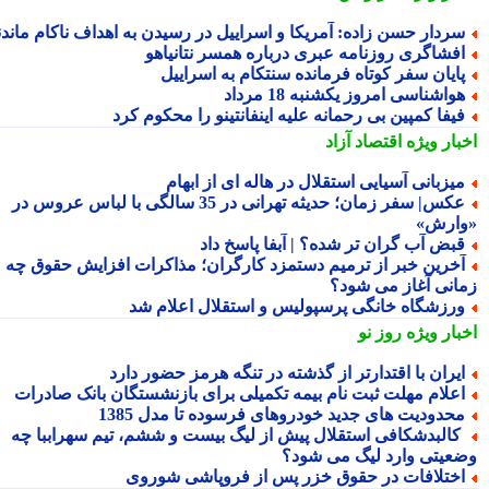
ردار حسن زاده: آمریکا و اسراییل در رسیدن به اهداف ناکام ماندند
فشاگری روزنامه عبری درباره همسر نتانیاهو
ایان سفر کوتاه فرمانده سنتکام به اسراییل
واشناسی امروز یکشنبه 18 مرداد
یفا کمپین بی رحمانه علیه اینفانتینو را محکوم کرد
بار ویژه
اقتصاد آزاد
یزبانی آسیایی استقلال در هاله ای از ابهام
عکس| سفر زمان؛ حدیثه تهرانی در 35 سالگی با لباس عروس در
ارش»
بض آب گران تر شده؟ | آبفا پاسخ داد
خرین خبر از ترمیم دستمزد کارگران؛ مذاکرات افزایش حقوق چه
انی آغاز می شود؟
رزشگاه خانگی پرسپولیس و استقلال اعلام شد
بار ویژه
روز نو
یران با اقتدارتر از گذشته در تنگه هرمز حضور دارد
علام مهلت ثبت نام بیمه تکمیلی برای بازنشستگان بانک صادرات
حدودیت های جدید خودروهای فرسوده تا مدل 1385
البدشکافی استقلال پیش از لیگ بیست و ششم، تیم سهراببا چه
عیتی وارد لیگ می شود؟
ختلافات در حقوق خزر پس از فروپاشی شوروی