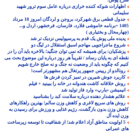
ظهارات شوکه کننده خرازی درباره عامل سوم ترور شهید
مانی
جدول قطعی برق شهرکرد، بروجن و لردگان امروز 18 مرداد
1405 +برنامه خاموشی فلارد، فارسان، فرخشهر، اردل و...
ارمحال و بختیاری )
دیده ملی پوش یک قدم به پرسپولیس نزدیک تر شد
روع ماجراجویی مهاجم اسبق استقلال در لیگ دو
زشکیان: برای همیشه که نمی توان جنگید؛ بالاخره باید آن را در
ه ای به پایان رساند / تقریباً هر روز درباره این موضوع بحث می
م که چگونه باید از وضعیت نه جنگ و نه صلح خارج شویم
ونالدو از رییس جمهور پرتغال هم مشهورتر است!
اربرد جوش شیرین در تمیز کردن فرش ها
وش خلاقانه کاشت هندوانه در خانه را ببینید + فیلم
نیمیشن «یارپ» وارد فاز تولید شد
لائم هشدار دهنده درباره سلامت کبد را بشناسید
وش های سریع لاغری و کاهش وزن سالم؛ بهترین راهکارهای
ش وزن بدون بازگشت، رژیم غذایی و ورزش برای رسیدن به
 ایده آل
5 اولویت مناطق آزاد اعلام شد؛ از شفافیت تا توسعه زیرساخت
 عمرانی