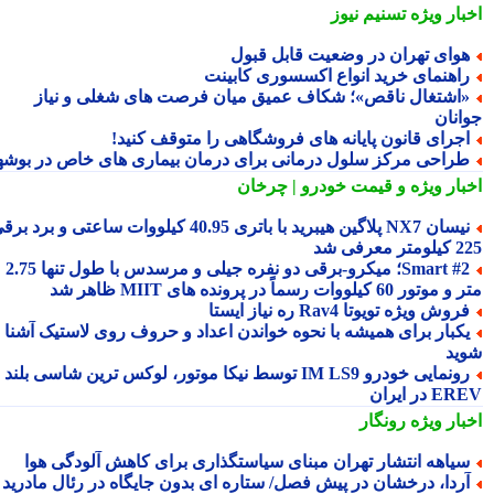
بار ویژه
تسنیم نیوز
وای تهران در وضعیت قابل قبول
اهنمای خرید انواع اکسسوری کابینت
اشتغال ناقص»؛ شکاف عمیق میان فرصت های شغلی و نیاز
انان
جرای قانون پایانه های فروشگاهی را متوقف کنید!
راحی مرکز سلول درمانی برای درمان بیماری های خاص در بوشهر
بار ویژه
و قیمت خودرو | چرخان
نیسان NX7 پلاگین هیبرید با باتری 40.95 کیلووات ساعتی و برد برقی
 معرفی شد
Smart #2؛ میکرو-برقی دو نفره جیلی و مرسدس با طول تنها 2.75
ور 60 کیلووات رسماً در پرونده های MIIT ظاهر شد
روش ویژه تویوتا Rav4 ره نیاز ایستا
کبار برای همیشه با نحوه خواندن اعداد و حروف روی لاستیک آشنا
ید
رونمایی خودرو IM LS9 توسط نیکا موتور، لوکس ترین شاسی بلند
 در ایران
بار ویژه
رونگار
یاهه انتشار تهران مبنای سیاستگذاری برای کاهش آلودگی هوا
ردا، درخشان در پیش فصل/ ستاره ای بدون جایگاه در رئال مادرید