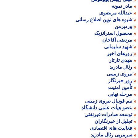
ادر نمونه
بدالله مرتضوی
یوه های نوین اطلاع رسانی
ردبرمن
حصول استراتژیک
رتضی آقاخان
هید سلیمانی
وزهای اخیر
هدی تارتار
ئال مادرید
یروی زمینی
وز خبرنگار
أمین امنیت
رحله نهایی
یم فوتبال نیروی زمینی
ضو هیأت علمی دانشگاه
وسعه صادرات غیرنفتی
جلیل از خبرنگاران
عالیت های اقتصادی
رمربی رئال مادرید