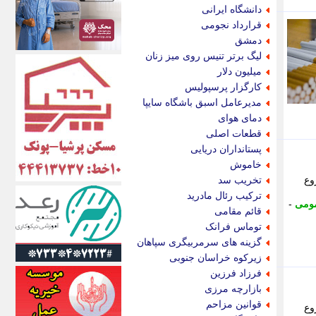
الف
دانشگاه ایرانی
انتشار آنلاین
قرارداد نجومی
اندیشه قرن
دمشق
اندیشه معاصر
لیگ برتر تنیس روی میز زنان
اندیشه ها
میلیون دلار
انرژی پرس
کارگزار پرسپولیس
ای استخدام
مدیرعامل اسبق باشگاه سایپا
ایتنا
دمای هوای
ایراف
قطعات اصلی
ایران آرت
پستانداران دریایی
ایران آنلاین
خاموش
ایران زندگی
وع
تخریب سد
ایران فوری
ترکیب رئال مادرید
مومی
-
ایرانی روز
قائم مقامی
ایرانیتال
توماس فرانک
ایرنا
گزینه های سرمربیگری سپاهان
ایسکانیوز
زیرکوه خراسان جنوبی
ایسنا
فرزاد فرزین
ایکنا
بازارچه مرزی
ایلنا
قوانین مزاحم
وع
اینتیتر