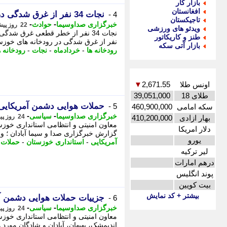
بازار کار
افغانستان
نجات 34 نفر از غرق شدگی در رودخانه های خوزستان در خردادماه امسال
4 -
تاجیکستان
-
-
خبرگزاری صداوسیما
حوادث
22 روز پیش - چهارشنبه 24 تیر 1405، 13:45
ویدئو های ورزشی
طنز و کاریکاتور
نفر از غرق شدگی در رودخانه های خوزس
بازار آتی سکه
رودخانه ها
-
خردادماه
-
نجات
-
رودخانه 
اونس طلا
2,671.55
▼
طلای 18
39,051,000
حملات هوایی دشمن آمریکایی صهیونیست
5 -
سکه امامی
460,900,000
-
-
خبرگزاری صداوسیما
سیاسی
24 روز پیش - دوشنبه 22 تیر 1405، 07:45
بهار ازادی
410,200,000
دلار امریکا
گزارش خبرگزاری صدا و سیما آبادان ؛ ولی
یورو
آمریکایی
-
استانداری خوزستان
-
حملات 
لیر ترکیه
درهم امارات
پوند انگلیس
بیت کویین
بیشتر + کد نمایش
جزییات حملات هوایی دشمن آمریکایی_صهیونیستی به
6 -
-
-
خبرگزاری صداوسیما
سیاسی
24 روز پیش - دوشنبه 22 تیر 1405، 02:35
معاون امنیتی و انتظامی استانداری خوزس
اندیمشک، بهبهان، آبادان و شادگان مور