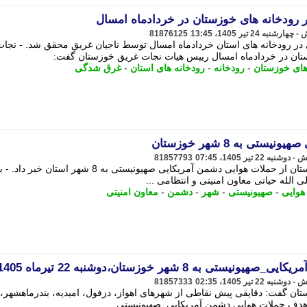
81876125
تان در خردادماه امسال رییس هیات نجات غریق خوزستان گفت:
های خوزستان
-
رودخانه
-
رودخانه های استان
-
غرق شدگی
ی به 8 شهر خوزستان
81857793
معاون امنیتی و انتظامی استانداری خوزستان از حملات هوایی دشمن آمریکایی صهیونیستی به 8 شهر استان خبر داد
 الله حیاتی معاون امنیتی و انتظامی ...
هوایی
-
صهیونیستی
-
شهر
-
دشمن
-
معاون امنیتی
 8 شهر خوزستان،دوشنبه 22 تیرماه 1405
81857333
تان گفت: دقایقی پیش نقاطی از شهرهای اهواز، دزفول، امیدیه، بندرماهشهر،
د هدف حملات هوایی دشمن آمریکایی_صهیونیستی ...