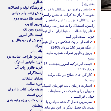
عطاری
بختیاری )
فروشگاه لوله و اتصالات
جانشین رامین در استقلال با قرارداد
پخش زنده جام جهانی
نجومی / راز مذاکرات جانشین رامین
قیمت طلا دست دوم
در استقلال فاش شد / این جانشین
سرور اچ پی
رامین، استقلال را به صدر می رساند؟
پنجره وین تک
تاجرنیا خطاب به هواداران: حال تیم
قیمت دلار امروز
خوب است،باور کنید
آموزش ارز دیجیتال در
2 انفجار در یک نفتکش در حال عبور
تهران
از تنگه هرمز (15 مرداد 1405)
وانت بار
بروز و ظهور ثمرات شجره طیبه
بهترین طراحی سایت یزد
بسیج
خرید مانیتور استوک
قیمت لیر ترکیه امروز پنجشنبه 15
خرید فالوور پاپ آپ
مرداد 1405
اینستاگرام
کاراگر: جای صلاح در لیگ ترکیه
هدایای تبلیغاتی
نیست!
خرید سالت
استارت درمان نایب قهرمان المپیک
هزینه چاپ کتاب با ارزان
و جهان برای شرکت در مسابقات
ترین قیمت
جهانی قزاقستان
چاپ کتاب ویژه رتبه بندی
سرمربی فصل گذشته سپاهان با
معلمان
تمدید یک فصل دیگر در این تیم ماند +