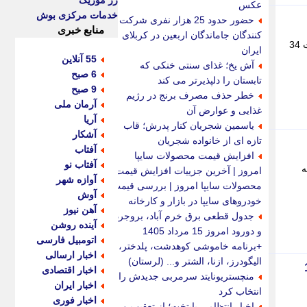
رز موزیک
عکس
خدمات مرکزی بوش
حضور حدود 25 هزار نفری شرکت
منابع خبری
کنندگان جاماندگان اربعین در کربلای
نجات 34 نفر از خطر قطعی غرق شدگی در رودخانه های استان خردادماه امسال توسط ناجیان غریق محقق شد. - نجات 34
ایران
55 آنلاین
آش یخ؛ غذای سنتی خنکی که
6 صبح
تابستان را دلپذیرتر می کند
9 صبح
خطر حذف مصرف برنج در رژیم
آرمان ملی
غذایی و عوارض آن
آریا
یاسمین شجریان کنار پدرش؛ قاب
آشکار
تازه ای از خانواده شجریان
آفتاب
افزایش قیمت محصولات سایپا
آفتاب نو
. - به
امروز | آخرین جزییات افزایش قیمت
آوازه شهر
محصولات سایپا امروز | بررسی قیمت
آوش
خودروهای سایپا در بازار و کارخانه
آهن نیوز
جدول قطعی برق خرم آباد، بروجرد
آینده روشن
و دورود امروز 15 مرداد 1405
اتومبیل فارسی
+برنامه خاموشی کوهدشت، پلدختر،
اخبار ارسالی
الیگودرز، ازنا، الشتر و... (لرستان)
اخبار اقتصادی
منچستریونایتد سرمربی جدیدش را
اخبار ایران
انتخاب کرد
اخبار فوری
اخبار انتظامی پایتخت؛ از تعقیب و