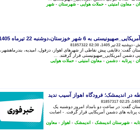
ن
-
معاون امنیتی
-
حملات هوایی
-
شهرستان
-
شهر
 6 شهر خوزستان،دوشنبه 22 تیرماه 1405
81857322
تان گفت: دقایقی پیش نقاطی از شهرهای اهواز، دزفول، امیدیه، بندرماهشهر،
ی دشمن آمریکایی_صهیونیستی قرار گرفتند. ...
ن
-
پرتابه
-
دشمن
-
معاون امنیتی
-
حملات هوایی
ه در اندیمشک؛ فرودگاه اهواز آسیب ندید
81857317
ستان گفت: در ساعت دو بامداد امروز دوشنبه یک
پرتابه های دشمن آمریکایی قرار گرفت. - اصابت
ابه
-
شهرستان اندیمشک
-
اندیمشک
-
اهواز
-
معاون