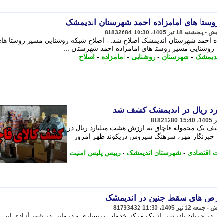
وستا های امامزاده احمد شهرستان اندیمشک
81832684
ه احمد شهرستان اندیمشک اصلاح شد. - اصلاح شبکه روشنایی مسیر روستا ها
روشنایی مسیر روستا های امامزاده احمد شهرستان ...
ندیمشک
-
شهرستان
-
روشنایی
-
امامزاده
-
اصلاح
81821280
یف یک محموله قاچاق به ارزش هشت میلیارد ریال در
 خبرنگار مهر، سرهنگ سیروس دریکوند ظهر امروز
ت اقتصادی
-
شهرستان اندیمشک
-
رییس پلیس امنیت
رص های سقط جنین در اندیمشک
81793432
 در جریان بازرسی از یک مرکز خدمات پرستاری و درمانی در شهر آزادی این