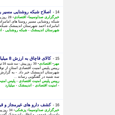
اصلاح شبکه روشنایی مسیر ر
14 -
-
-
خبرگزاری صداوسیما
اقتصادی
28 روز پیش - پنجشنبه 18 تیر 1405، 10:30
شبکه روشنایی مسیر روستا های امامزاد
امامزاده احمد شهرستان اندیمشک شبکه 
شهرستان اندیمشک
-
شبکه روشنایی
-
ا
کالای قاچاق به ارزش 8 میلیارد ریال در اندیمشک کشف شد
15 -
-
-
مهر
اقتصادی
30 روز پیش - سه شنبه 16 تیر 1405، 15:40
رییس پلیس امنیت اقتصادی استان از توق
شهرستان اندیمشک خبر داد. - به گزارش
سه شنبه در گفتگویی رسانه ...
رییس پلیس امنیت اقتصادی
-
پلیس امنی
-
امنیت اقتصادی
-
اندیمشک
-
میلیارد
کشف دارو های غیرمجاز و ق
16 -
-
-
خبرگزاری صداوسیما
پزشکی
34 روز پیش - جمعه 12 تیر 1405، 11:30
دادستان عمومی و انقلاب اندیمشک گفت: