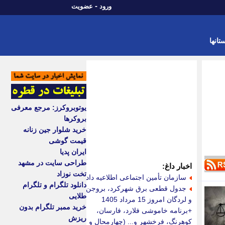
-
ورود
عضویت
تانها
یوتوبروکرز: مرجع معرفی
بروکرها
خرید شلوار جین زنانه
قیمت گوشی
ایران پدیا
طراحی سایت در مشهد
اخبار داغ:
تخت نوزاد
سازمان تأمین اجتماعی اطلاعیه داد
دانلود تلگرام و تلگرام
جدول قطعی برق شهرکرد، بروجن
طلایی
و لردگان امروز 15 مرداد 1405
خرید ممبر تلگرام بدون
+برنامه خاموشی فلارد، فارسان،
ریزش
کوهرنگ، فرخشهر و... (چهارمحال و