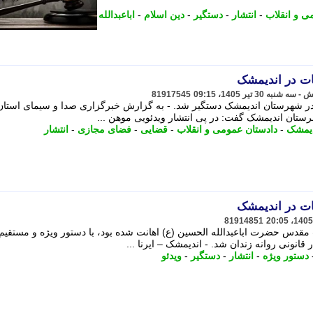
ی و انقلاب
-
انتشار
-
دستگیر
-
دین اسلام
-
اباعبدالله
ات در اندیمشک
81917545
 در شهرستان اندیمشک دستگیر شد. - به گزارش خبرگزاری صدا و سیمای استان
ستان اندیمشک گفت: در پی انتشار ویدئویی موهن ...
دیمشک
-
دادستان عمومی و انقلاب
-
قضایی
-
فضای مجازی
-
انتشار
ات در اندیمشک
81914851
 مقدس حضرت اباعبدالله الحسین (ع) اهانت شده بود، با دستور ویژه و مستقیم
انونی روانه زندان شد. - اندیمشک – ایرنا ...
دستور ویژه
-
انتشار
-
دستگیر
-
ویدئو