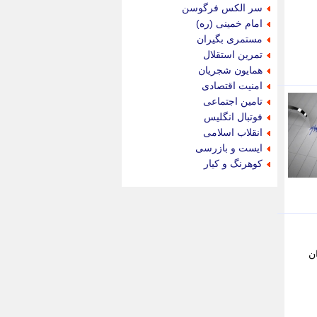
جدید پرس
سر الکس فرگوسن
جماران
امام خمینی (ره)
جوان ایرانی
مستمری بگیران
جهان مانا
تمرین استقلال
جهان نگر
همایون شجریان
جهان نیوز
امنیت اقتصادی
چطور
تامین اجتماعی
چمپیونات
فوتبال انگلیس
چمدون
انقلاب اسلامی
چه خبر
ایست و بازرسی
حادثه 24
کوهرنگ و کیار
حرف تو
حوادث پلاس
حوزه نیوز
خبر آنلاین
خبر جنوب
خبر سیاسی
یان
خبر گردون
خبر ورزشی
خبرجو
خبرجو 24