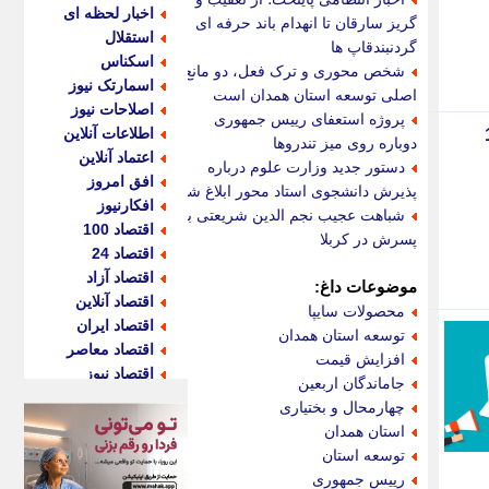
اخبار لحظه ای
گریز سارقان تا انهدام باند حرفه ای
استقلال
گردنبندقاپ ها
اسکناس
شخص محوری و ترک فعل، دو مانع
اسمارتک نیوز
اصلی توسعه استان همدان است
اصلاحات نیوز
پروژه استعفای رییس جمهوری
اطلاعات آنلاین
دوباره روی میز تندروها
اعتماد آنلاین
دستور جدید وزارت علوم درباره
افق امروز
پذیرش دانشجوی استاد محور ابلاغ شد
افکارنیوز
شباهت عجیب نجم الدین شریعتی به
اقتصاد 100
پسرش در کربلا
اقتصاد 24
اقتصاد آزاد
موضوعات داغ:
اقتصاد آنلاین
محصولات سایپا
اقتصاد ایران
توسعه استان همدان
اقتصاد معاصر
افزایش قیمت
اقتصاد نیوز
جاماندگان اربعین
اکو ایران
چهارمحال و بختیاری
اکوفارس
استان همدان
اکونگار
توسعه استان
اکونیوز
رییس جمهوری