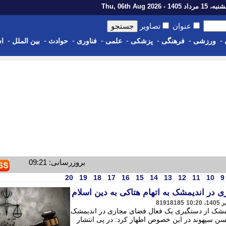
رداد 1405 - Thu, 06th Aug 2026
عنوان
تصاویر
-
-
-
-
-
-
-
-
ورزشی
فرهنگی
پزشکی
علمی
فناوری
حوادث
بین الملل
اس
بروزرسانی: 09:21
20
19
18
17
16
15
14
13
12
11
10
9
در اندیمشک به اتهام هتاکی به دین اسلام
81918185
یمشک از دستگیری یک فعال فضای مجازی در اندیمشک
 حسن سپهوند در این خصوص اطهار کرد: در پی انتشار