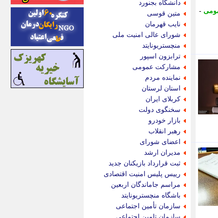
دانشگاه بجنورد
ایونا نیوز
مومی
-
متین قوسی
بازتاب آنلاین
نایب قهرمان
باشگاه خبرنگاران
شورای عالی امنیت ملی
باغستان نیوز
منچستریونایتد
بامبوک
ترابزون اسپور
ببین و بخون
مشارکت عمومی
بدینسان
نماینده مردم
بنکر
استان لرستان
بیت ران
کربلای ایران
پارس فوتبال
سخنگوی دولت
پارسینه
بازار خودرو
پارسینه پلاس
رهبر انقلاب
پاز آنلاین
اعضای شورای
پاس گل
مدیران ارشد
پانا
ثبت قرارداد بازیکنان جدید
پرتو نیوز
رییس پلیس امنیت اقتصادی
پرسون
مراسم جاماندگان اربعین
پنجره نیوز
باشگاه منچستریونایتد
پویامگ
سازمان تأمین اجتماعی
پویه آنلاین
سازمان تامین اجتماعی