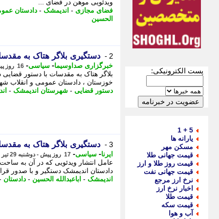
ویدئویی موهن در فضای ...
فضای مجازی
-
اندیمشک
-
دادستان عموم
الحسین
دستگیری بلاگر هتاک به مقدس
2 -
-
-
خبرگزاری صداوسیما
سیاسی
16 روز پیش - سه شنبه 30 تیر 1405، 09:15
پست الکترونیکی:
بلاگر هتاک به مقدسات با دستور قضایی
خوزستان ، دادستان عمومی و انقلاب شهر
دستور قضایی
-
شهرستان اندیمشک
-
ان
5 + 1
یارانه ها
دستگیری بلاگر هتاک به مقدس
3 -
مسکن مهر
-
-
ایرنا
سیاسی
قیمت جهانی طلا
17 روز پیش - دوشنبه 29 تیر 1405، 20:05
عامل انتشار ویدئویی که در آن به ساحت
قیمت روز طلا و ارز
دادستان اندیمشک دستگیر و با صدور قرار ق
قیمت جهانی نفت
اندیمشک
-
اباعبدالله الحسین
-
دادستان
-
نرخ ارز مرجع
اخبار نرخ ارز
قیمت طلا
قیمت سکه
آب و هوا