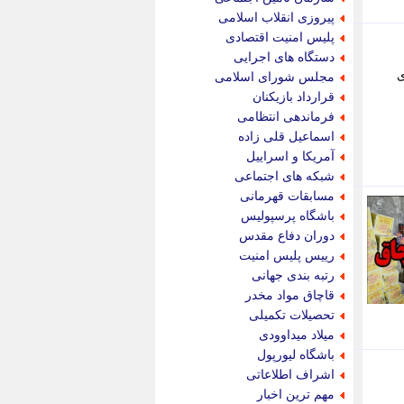
پیام نفت
پیروزی انقلاب اسلامی
تابناک
پلیس امنیت اقتصادی
تازه نیوز
دستگاه های اجرایی
تبیان
ی
مجلس شورای اسلامی
تجارت نیوز
قرارداد بازیکنان
تحریریه
فرماندهی انتظامی
ترابر نیوز
اسماعیل قلی زاده
ترفندباز
آمریکا و اسراییل
تریبون اقتصاد
شبکه های اجتماعی
تسنیم نیوز
مسابقات قهرمانی
تک ناک
باشگاه پرسپولیس
تکراتو
دوران دفاع مقدس
توریسم آنلاین
رییس پلیس امنیت
تولید نیوز
رتبه بندی جهانی
تیتر فوری
قاچاق مواد مخدر
تیکنا
تحصیلات تکمیلی
جاب ویژن
میلاد میداوودی
جار نیوز
باشگاه لیورپول
جالبتر
اشراف اطلاعاتی
جام جم
مهم ترین اخبار