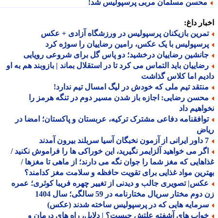
حسن مسلمان مربی پرسپولیس شد!
ار داغ:
مرین بازیکنان پرسپولیس در ورزشگاه آزادی + عکس
رسپولیس با یک عکس، رامین رضاییان را سوژه کرد
انشین رضاییان درخشید؛ دو پاس گل برای شروعی رویایی
ضاییان باید التماس می کرد تا در استقلال بماند | بازوبند هم به او
یم اما کلاس گذاشت
نتقد تیم ملی که خودش در لیگ امسال تیم ندارد!
حسن رضایی: اجازه باز شدن مسیر دوم در تنگه هرمز را
اهیم داد
وافقنامه دفاعی مشترک ترکیه، عربستان و پاکستان؛ امضا در
اض
 سربلند بیرون آمدند
گر می خواهید آلزایمر نگیرید، این خوراکی ها را فراموش نکنید /
هایی که مغز شما را جوان نگه می دارند؛ از ماهی تا مغزها /
رین مواد غذایی برای تقویت حافظه و سلامت مغز کدامند؟
کس| تصویری جالب و دیدنی از تغییر چهره فریبا کوثری؛ عمره
وم مختار سریال مختارنامه در 59 سالگی؛ سال 1404
رمایه هایی که در پرسپولیس ساخته شدند (عکس)
واب های آشفته علتش چیست؟ | دلایل، راه های درمان و