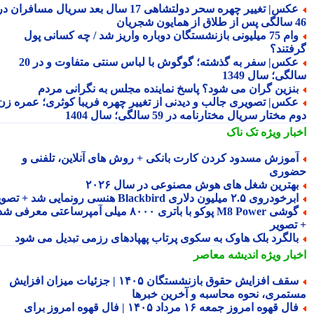
عکس| تغییر چهره سحر دولتشاهی 17 سال بعد سریال مسافران در
شجریان
وام 75 میلیونی بازنشستگان دوباره واریز شد / چه کسانی پول
فتند؟
عکس| سفر به گذشته؛ گوگوش با لباس سنتی متفاوت و در 20
گی؛ سال 1349
نزین گران می شود؟ پاسخ نماینده مجلس به نگرانی مردم
کس| تصویری جالب و دیدنی از تغییر چهره فریبا کوثری؛ عمره زن
 مختار سریال مختارنامه در 59 سالگی؛ سال 1404
بار ویژه
تک ناک
موزش مسدود کردن کارت بانکی + روش های آنلاین، تلفنی و
وری
هترین شغل های هوش مصنوعی در سال ۲۰۲۶
رخودروی ۲.۵ میلیون دلاری Blackbird هنسی رونمایی شد + تصویر
گوشی M8 Power پوکو با باتری ۸۰۰۰ میلی آمپرساعتی معرفی شد
تصویر
الگرد بلک هاوک به سکوی پرتاب پهپادهای رزمی تبدیل می شود
بار ویژه
اندیشه معاصر
سقف افزایش حقوق بازنشستگان ۱۴۰۵ | جزئیات میزان افزایش
تمری، نحوه محاسبه و آخرین خبرها
فال قهوه امروز جمعه ۱۶ مرداد ۱۴۰۵ | فال قهوه امروز برای