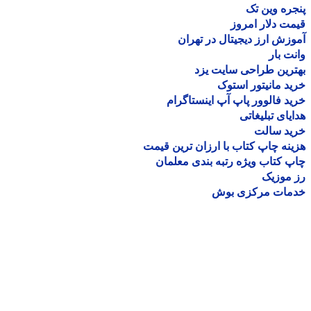
ره وین تک
ت دلار امروز
زش ارز دیجیتال در تهران
ت بار
رین طراحی سایت یزد
د مانیتور استوک
د فالوور پاپ آپ اینستاگرام
یای تبلیغاتی
ید سالت
نه چاپ کتاب با ارزان ترین قیمت
 کتاب ویژه رتبه بندی معلمان
موزیک
مات مرکزی بوش