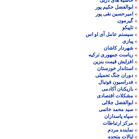
اشیه های دربی
بوالفضل حکیم پور
میرحسین نقی پور
یرمون
اپیکو
یستم عامل آی او اس
یازی
هردار کاشان
یاست جمهوری ترکیه
فزایش قیمت بنزین
ستاندار خوزستان
وران جنگ تحمیلی
دراسیون فوتبال
ازیکنان آکادمی
شکلات اقتصادی
بوالفضل جلالی
ید محمد خاتمی
پاه پاسداران
رکز ارتباطات
ماینده مردم
یالات متحده