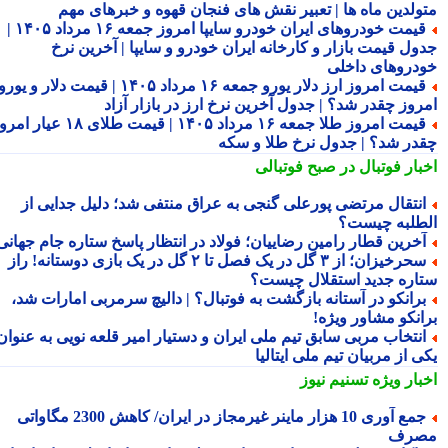
ولدین ماه ها | تعبیر نقش های فنجان قهوه و خبرهای مهم
قیمت خودروهای ایران خودرو سایپا امروز جمعه ۱۶ مرداد ۱۴۰۵ |
ول قیمت بازار و کارخانه ایران خودرو و سایپا | آخرین نرخ
دروهای داخلی
قیمت امروز ارز دلار یورو جمعه ۱۶ مرداد ۱۴۰۵ | قیمت دلار و یورو
روز چقدر شد؟ | جدول آخرین نرخ ارز در بازار آزاد
قیمت امروز طلا جمعه ۱۶ مرداد ۱۴۰۵ | قیمت طلای ۱۸ عیار امروز
در شد؟ | جدول نرخ طلا و سکه
بار فوتبال در صبح فوتبالی
نتقال مرتضی پورعلی گنجی به عراق منتفی شد؛ دلیل جدایی از
طلبه چیست؟
خرین قطار رامین رضاییان؛ فولاد در انتظار پاسخ ستاره جام جهانی
سحرخیزان؛ از ۳ گل در یک فصل تا ۲ گل در یک بازی دوستانه! راز
اره جدید استقلال چیست؟
رانکو در آستانه بازگشت به فوتبال؟ | دالیچ سرمربی امارات شد،
انکو مشاور ویژه!
نتخاب مربی سابق تیم ملی ایران و دستیار امیر قلعه نویی به عنوان
 از مربیان تیم ملی ایتالیا
بار ویژه
تسنیم نیوز
جمع آوری 10 هزار ماینر غیرمجاز در ایران/ کاهش 2300 مگاواتی
رف