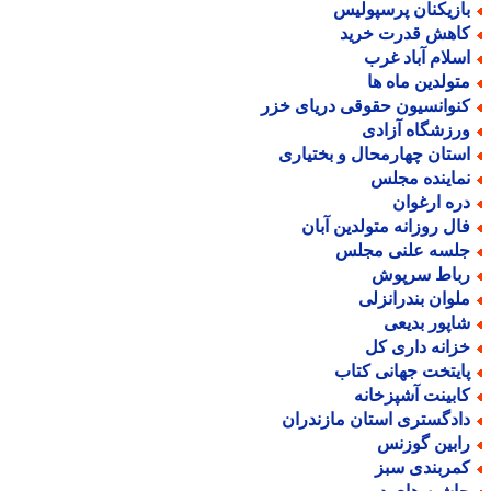
ازیکنان پرسپولیس
اهش قدرت خرید
سلام آباد غرب
تولدین ماه ها
نوانسیون حقوقی دریای خزر
رزشگاه آزادی
ستان چهارمحال و بختیاری
ماینده مجلس
ره ارغوان
ال روزانه متولدین آبان
لسه علنی مجلس
باط سرپوش
لوان بندرانزلی
اپور بدیعی
زانه داری کل
ایتخت جهانی کتاب
ابینت آشپزخانه
ادگستری استان مازندران
ابین گوزنس
مربندی سبز