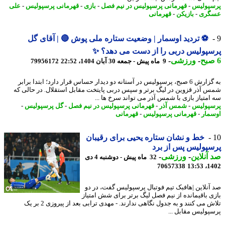
پولیس
-
قهرمانی پرسپولیس در نیم فصل
-
بازی
-
قهرمانی پرسپولیس
-
علی
گری
-
بازیکن
-
قهرمانی
⚽ تردید اوسمار | وضعیت ستاره ملی پوش 🔴 | آقای گل
پولیس دربی را از دست می دهد؟ ✨
-
ورزشی
-
9 ماه پیش - جمعه 30 آبان 1404، 22:52
79956172
به گزارش 6 صبح، پرسپولیس در آستانه دو دیدار حساس قرار دارد؛ ابتدا برابر
 آذر قزوین در لیگ برتر و سپس دربی پایتخت مقابل استقلال. در حالی که
امتیاز بازی با شمس آذر می تواند سرخ ها ...
پولیس
-
شمس آذر
-
قهرمانی پرسپولیس در نیم فصل
-
گل پرسپولیس
-
مار
-
قهرمانی پرسپولیس
-
قهرمانی
خط و نشان ستاره یحیی برای رقیبان
پولیس پس از برد
آنلاین
-
ورزشی
-
32 ماه پیش - دوشنبه 4 دی
70657338
1402
آنلاین |هافبک تیم فوتبال پرسپولیس گفت، در دو
ی باقیمانده از نیم فصل لیگ برتر برای شش امتیاز
تلاش می کنند و به جدول نگاهی ندارند. - مهدی ترابی بعد از پیروزی 2 بر یک
پولیس مقابل ...