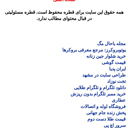
مه حقوق این سایت برای قطره محفوظ است. قطره مسئولیتی
در قبال محتوای مطالب ندارد.
ه باحال مگ
وبروکرز: مرجع معرفی بروکرها
د شلوار جین زنانه
مت گوشی
ان پدیا
احی سایت در مشهد
 نوزاد
لود تلگرام و تلگرام طلایی
د ممبر تلگرام بدون ریزش
اری
شگاه لوله و اتصالات
 زنده جام جهانی
مت طلا دست دوم
ر اچ پی