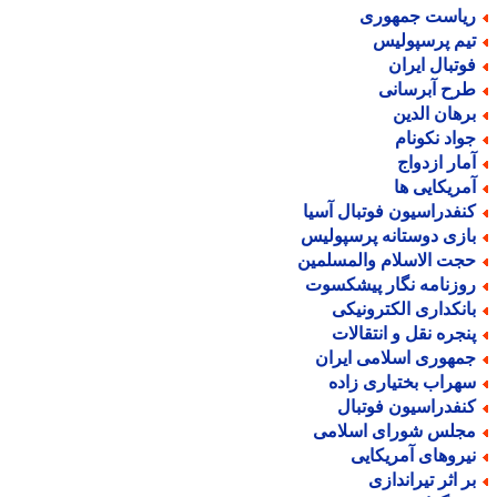
یاست جمهوری
یم پرسپولیس
وتبال ایران
رح آبرسانی
رهان الدین
واد نکونام
مار ازدواج
مریکایی ها
نفدراسیون فوتبال آسیا
ازی دوستانه پرسپولیس
جت الاسلام والمسلمین
وزنامه نگار پیشکسوت
انکداری الکترونیکی
نجره نقل و انتقالات
مهوری اسلامی ایران
هراب بختیاری زاده
نفدراسیون فوتبال
جلس شورای اسلامی
یروهای آمریکایی
ر اثر تیراندازی