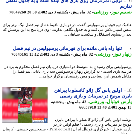
ترابی: تمرکزمان روی بازی های آینده است و به جدول نگاهی
ریم
یم نیوز
-
ورزشی
-
32 ماه پیش - یکشنبه 3 دی 1402، 20:50
70649260
بک تیم فوتبال پرسپولیس گفت، در دو بازی باقیمانده از نیم فصل لیگ برتر برای
امتیاز تلاش می کنند و به جدول نگاهی ندارند. - وی در پاسخ به این پرسش که
 از تساوی استقلال و شکست سپاهان ...
تنها راه باقی مانده برای قهرمانی پرسپولیس در نیم فصل
ار نیوز
-
ورزشی
-
32 ماه پیش - یکشنبه 3 دی 1402، 15:12
70645161
پولیس برای رسیدن به متوسط دو امتیازی در پایان نیم فصل محکوم به برد در
سه بازی است. - به گزارش زنهار؛ پرسپولیس سه بازی پایانی نیم فصل را
بل شمس آذر، نساجی و مس رفسنجان برگزار خواهد ...
اولین پاس گل ژائو کانسلو با پیراهن
رن مونیخ در تمرینات و بازی رسمی
س فوتبال
-
ورزشی
-
43 ماه پیش - پنجشنبه
66657918
ته اولین پاس گل ژائو کانسلو با پیراهن بایرن
یخ در تمرینات و بازی رسمی / فیلم اولین بار در
پارس فوتبال | خبرگزاری فوتبال ایران | ParsFootball. - سیدحسین حسینی ، کاپیتان