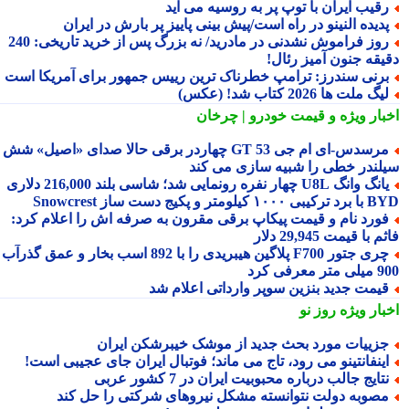
قیب ایران با توپ پر به روسیه می آید
دیده النینو در راه است/پیش بینی پاییز پر بارش در ایران
روز فراموش نشدنی در مادرید/ نه بزرگ پس از خرید تاریخی: 240
یقه جنون آمیز رئال!
رنی سندرز: ترامپ خطرناک ترین رییس جمهور برای آمریکا است
یگ ملت ها 2026 کتاب شد! (عکس)
بار ویژه
و قیمت خودرو | چرخان
مرسدس‑ای ام جی GT 53 چهاردر برقی حالا صدای «اصیل» شش
لندر خطی را شبیه سازی می کند
یانگ وانگ U8L چهار نفره رونمایی شد؛ شاسی بلند 216,000 دلاری
۱ کیلومتر و پکیج دست ساز Snowcrest
ورد نام و قیمت پیکاپ برقی مقرون به صرفه اش را اعلام کرد:
 با قیمت 29,945 دلار
چری جتور F700 پلاگین هیبریدی را با 892 اسب بخار و عمق گذرآب
 معرفی کرد
یمت جدید بنزین سوپر وارداتی اعلام شد
بار ویژه
روز نو
زییات مورد بحث جدید از موشک خیبرشکن ایران
ینفانتینو می رود، تاج می ماند؛ فوتبال ایران جای عجیبی است!
تایج جالب درباره محبوبیت ایران در 7 کشور عربی
صوبه دولت نتوانسته مشکل نیروهای شرکتی را حل کند