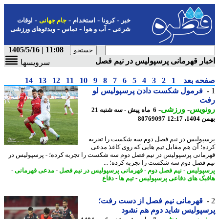
-
-
-
-
خبر
کرونا
استخدام
جام جهانی
اوقات
-
-
-
شرعی
آب و هوا
تماس
ویدئوهای ورزشی
11:08 | 1405/5/16
ار قهرمانی پرسپولیس در نیم فصل
سرویسها
حه بعد
1
2
3
4
5
6
7
8
9
10
11
12
13
14
فرمول شکست دادن پرسپولیس لو
ت
نویس
-
ورزشی
-
6 ماه پیش - سه شنبه 21
، 12:17
80769097
پولیس در نیم فصل دوم سه شکست را تجربه
ه؛ آن هم مقابل تیم هایی که روی کاغذ مدعی
مانی پرسپولیس در نیم فصل دوم سه شکست را تجربه کرده؛ - پرسپولیس در
 فصل دوم سه شکست را تجربه کرده؛ ...
پولیس
-
نیم فصل دوم
-
قهرمانی پرسپولیس در نیم فصل
-
مدعی قهرمانی
-
بک های دفاعی پرسپولیس
-
تیم ها
-
دفاع
قهرمانی نیم فصل از دست رفت؛
پولیس شاید دوم هم نشود