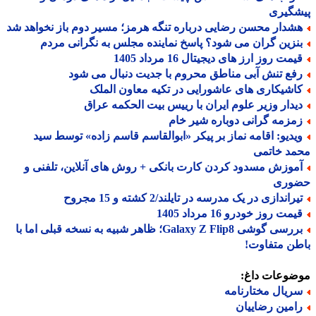
شگیری
شدار محسن رضایی درباره تنگه هرمز؛ مسیر دوم باز نخواهد شد
نزین گران می شود؟ پاسخ نماینده مجلس به نگرانی مردم
مت روز ارز های دیجیتال 16 مرداد 1405
فع تنش آبی مناطق محروم با جدیت دنبال می شود
اشیکاری های عاشورایی در تکیه معاون الملک
یدار وزیر علوم ایران با رییس بیت الحکمه عراق
مزمه گرانی دوباره شیر خام
یدیو: اقامه نماز بر پیکر «ابوالقاسم قاسم زاده» توسط سید
مد خاتمی
موزش مسدود کردن کارت بانکی + روش های آنلاین، تلفنی و
وری
راندازی در یک مدرسه در تایلند/2 کشته و 15 مجروح
مت روز خودرو 16 مرداد 1405
بررسی گوشی Galaxy Z Flip8؛ ظاهر شبیه به نسخه قبلی اما با
ن متفاوت!
ضوعات داغ:
ریال مختارنامه
امین رضاییان