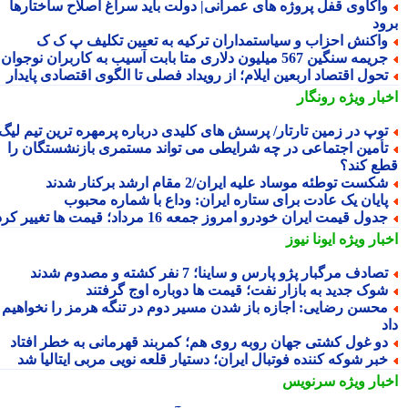
اکاوی قفل پروژه های عمرانی| دولت باید سراغ اصلاح ساختارها
ود
اکنش احزاب و سیاستمداران ترکیه به تعیین تکلیف پ ک ک
یمه سنگین 567 میلیون دلاری متا بابت آسیب به کاربران نوجوان
حول اقتصاد اربعین ایلام؛ از رویداد فصلی تا الگوی اقتصادی پایدار
بار ویژه
رونگار
وپ در زمین تارتار/ پرسش های کلیدی درباره پرمهره ترین تیم لیگ!
أمین اجتماعی در چه شرایطی می تواند مستمری بازنشستگان را
ع کند؟
کست توطئه موساد علیه ایران/2 مقام ارشد برکنار شدند
ایان یک عادت برای ستاره ایران: وداع با شماره محبوب
دول قیمت ایران خودرو امروز جمعه 16 مرداد؛ قیمت ها تغییر کرد
بار ویژه
ایونا نیوز
صادف مرگبار پژو پارس و ساینا؛ 7 نفر کشته و مصدوم شدند
وک جدید به بازار نفت؛ قیمت ها دوباره اوج گرفتند
حسن رضایی: اجازه باز شدن مسیر دوم در تنگه هرمز را نخواهیم
و غول کشتی جهان روبه روی هم؛ کمربند قهرمانی به خطر افتاد
بر شوکه کننده فوتبال ایران؛ دستیار قلعه نویی مربی ایتالیا شد
بار ویژه
سرنویس