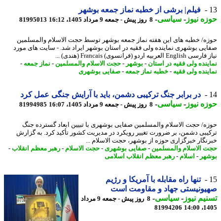
فیلم| برشی از خطبه نماز جمعه بوشهر
ه نیوز
-
سیاسی
-
8 روز پیش - جمعه 9 مرداد 1405، 16:12
81995013
ه/ خطبه های این هفته نماز جمعه بوشهر توسط حجت الاسلام والمسلمین
یی بوشهری نماینده ولی فقیه در استان بوشهر ایراد شد. - سایت های مورد
En العربیه اردو (فرانسوی) Francais (هندی) ...
ینده ولی فقیه در استان
-
بوشهر
-
حجت الاسلام والمسلمین
-
نماز جمعه
-
ینده ولی فقیه
-
خطبه نماز جمعه
-
صفایی بوشهری
در برابر جنگ ترکیبی دشمن، باید با آرایش جنگی عمل کرد
ه نیوز
-
سیاسی
-
8 روز پیش - جمعه 9 مرداد 1405، 16:07
81994985
ه/ حجت الاسلام والمسلمین صفایی بوشهری با تبیین ابعاد گسترده جنگ
یبی دشمن، بر ضرورت تغییر رویکرد در مدیریت کشور تأکید کرد. به گزارش
نگار خبرگزاری حوزه از بوشهر، حجت الاسلام ...
 الاسلام والمسلمین
-
صفایی بوشهری
-
حجت الاسلام
-
رهبر معظم انقلاب
-
هر
-
اسلام
-
رهبر معظم انقلاب اسلامی
تنها راه مقابله با آمریکا و رژیم
یونیستی جهاد و مقاومت است
یم نیوز
-
سیاسی
-
8 روز پیش - جمعه 9 مرداد
81994206
1405