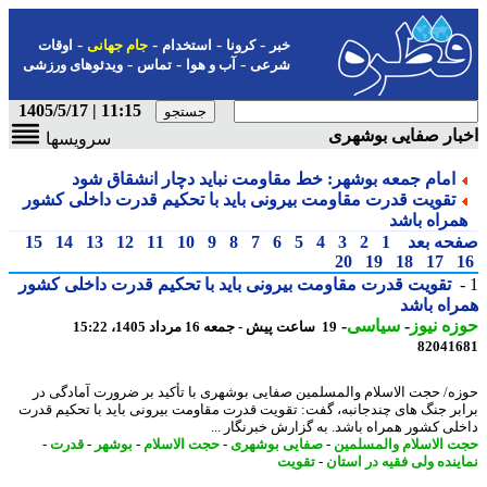
-
-
-
-
خبر
کرونا
استخدام
جام جهانی
اوقات
-
-
-
شرعی
آب و هوا
تماس
ویدئوهای ورزشی
11:15 | 1405/5/17
ار صفایی بوشهری
سرویسها
امام جمعه بوشهر: خط مقاومت نباید دچار انشقاق شود
تقویت قدرت مقاومت بیرونی باید با تحکیم قدرت داخلی کشور
مراه باشد
حه بعد
1
2
3
4
5
6
7
8
9
10
11
12
13
14
15
20
19
18
17
تقویت قدرت مقاومت بیرونی باید با تحکیم قدرت داخلی کشور
اه باشد
ه نیوز
-
سیاسی
-
19 ساعت پیش - جمعه 16 مرداد 1405، 15:22
82041
ه/ حجت الاسلام والمسلمین صفایی بوشهری با تأکید بر ضرورت آمادگی در
بر جنگ های چندجانبه، گفت: تقویت قدرت مقاومت بیرونی باید با تحکیم قدرت
لی کشور همراه باشد. به گزارش خبرنگار ...
 الاسلام والمسلمین
-
صفایی بوشهری
-
حجت الاسلام
-
بوشهر
-
قدرت
-
ینده ولی فقیه در استان
-
تقویت