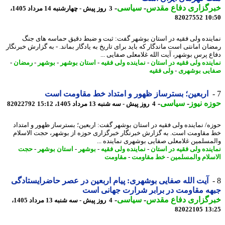
رگزاری دفاع مقدس
-
سیاسی
-
3 روز پیش - چهارشنبه 14 مرداد 1405،
82027552
10
ینده ولی فقیه در استان بوشهر گفت: ثبت و ضبط دقیق حماسه های جنگ
ان امانتی است ماندگار که باید برای تاریخ به یادگار بماند. - به گزارش خبرنگار
ع پرس بوشهر، آیت الله غلامعلی صفایی ...
ینده ولی فقیه در استان
-
نماینده ولی فقیه
-
استان بوشهر
-
بوشهر
-
رمضان
-
یی بوشهری
-
ولی فقیه
اربعین؛ بسترساز ظهور و امتداد خط مقاومت است
ه نیوز
-
سیاسی
-
4 روز پیش - سه شنبه 13 مرداد 1405، 15:12
82022792
ه/ نماینده ولی فقیه در استان بوشهر گفت: اربعین؛ بسترساز ظهور و امتداد
مقاومت است. به گزارش خبرنگار خبرگزاری حوزه از بوشهر، حجت الاسلام
مسلمین غلامعلی صفایی بوشهری نماینده ...
ینده ولی فقیه در استان
-
نماینده ولی فقیه
-
بوشهر
-
استان بوشهر
-
حجت
سلام والمسلمین
-
خط مقاومت
-
مقاومت
آیت الله صفایی بوشهری: پیام اربعین در عصر حاضرایستادگی
ه مقاومت در برابر شرارت جهانی است
رگزاری دفاع مقدس
-
سیاسی
-
4 روز پیش - سه شنبه 13 مرداد 1405،
82022105
13