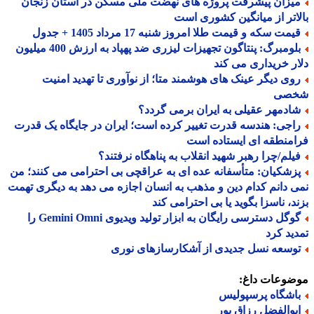
یزان پیشرفت پروژه های نهضت ملی مسکن در استان زنجان
اتر از میانگین کشوری است
مت سکه و قیمت طلا امروز شنبه 17 مرداد 1405 + جدول
بلومبرگ: پنتاگون تجهیزات لیزری ضد پهپاد به ارزش 400 میلیون
ر خریداری می کند
وی دیگر عینک های هوشمند متا؛ از نوآوری تا تهدید امنیت
صی
ادمهر عقیلی به ایران برمی گردد؟
اجی: هندسه قدرت تغییر کرده است؛ ایران در جایگاه یک قدرت
منطقه ای ایستاده است
یلم/چرا رهبر شهید انقلاب به پناهگاه نرفتند؟
زشکیان: متأسفانه عده ای به عراقچی بی احترامی می کنند؛ من
 دانم کدام دین و مذهب به انسان اجازه می دهد به دیگری تهمت
د، ناسزا بگوید یا بی احترامی کند
گوگل دسترسی رایگان به ابزار تولید ویدیوی Gemini Omni را
ید کرد
وسعه نسل جدیدی از آشکارسازهای نوری
ضوعات داغ:
اشگاه پرسپولیس
بوالفضل رزاق پور