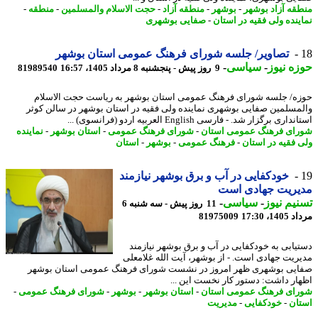
قه آزاد بوشهر
-
بوشهر
-
منطقه آزاد
-
حجت الاسلام والمسلمین
-
منطقه
-
ینده ولی فقیه در استان
-
صفایی بوشهری
تصاویر/ جلسه شورای فرهنگ عمومی استان بوشهر
ه نیوز
-
سیاسی
-
9 روز پیش - پنجشنبه 8 مرداد 1405، 16:57
81989540
ه/ جلسه شورای فرهنگ عمومی استان بوشهر به ریاست حجت الاسلام
مسلمین صفایی بوشهری نماینده ولی فقیه در استان بوشهر در سالن کوثر
ری برگزار شد. - فارسی English العربیه اردو (فرانسوی) ...
ای فرهنگ عمومی استان
-
شورای فرهنگ عمومی
-
استان بوشهر
-
نماینده
 فقیه در استان
-
فرهنگ عمومی
-
بوشهر
-
استان
خودکفایی در آب و برق بوشهر نیازمند
یریت جهادی است
یم نیوز
-
سیاسی
-
11 روز پیش - سه شنبه 6
1، 17:30
81975009
یابی به خودکفایی در آب و برق بوشهر نیازمند
ریت جهادی است. - از بوشهر، آیت الله غلامعلی
یی بوشهری ظهر امروز در نشست شورای فرهنگ عمومی استان بوشهر
ار داشت: دستور کار نخست این ...
ای فرهنگ عمومی استان
-
استان بوشهر
-
بوشهر
-
شورای فرهنگ عمومی
-
ان
-
خودکفایی
-
مدیریت