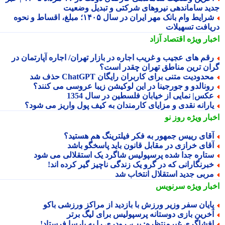
ید ساماندهی نیروهای شرکتی و تبدیل وضعیت
شرایط وام بانک مهر ایران در سال ۱۴۰۵؛ مبلغ، اقساط و نحوه
یافت تسهیلات
بار ویژه
اقتصاد آزاد
قم های عجیب و غریب اجاره در بازار تهران/ اجاره آپارتمان در
ان ترین مناطق تهران چقدر است؟
حدودیت متنی برای کاربران رایگان ChatGPT حذف شد
ونالدو و جورجینا در این لوکیشن زیبا عروسی می کنند؟
کس| نمایی از خیابان فلسطین در سال 1354
ارانه نقدی و مزایای کارمندان به کیف پول واریز می شود؟
بار ویژه
روز نو
قای رییس جمهور به فکر فیلترینگ هم هستید؟
قای خرازی در مقابل قانون باید پاسخگو باشد
تاره جدا شده پرسپولیس شاگرد یک استقلالی می شود
برنگارانی که در گرو یک زندگی ناچیز گیر کرده اند!
ربی جدید استقلال انتخاب شد
بار ویژه
سرنویس
ایان سفر وزیر ورزش با بازدید از مراکز ورزشی باکو
خرین بازی دوستانه پرسپولیس برای لیگ برتر
فشاگری غیرمنتظره: پپ، رودری را به بارسا فرستاد!