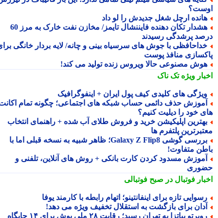
ست؟
انده ارچل شغل جدیدش را لو داد
هشدار تکان دهنده فایننشال تایمز/ مخازن نفت خارک به مرز 60
صد پرشدگی رسیدند
داحافظی با جوش های سرسیاه بینی و چانه/ لایه بردار خانگی برای
کسازی منافذ پوست
وش مصنوعی حالا ویروس زنده تولید می کند!
بار ویژه
تک ناک
یژگی های کلیدی کیف پول ایران + اینفوگرافیک
موزش حذف دائمی حساب شبکه های اجتماعی؛ چگونه تمام اکانت
ی خود را دیلیت کنیم؟
هترین اپلیکیشن خرید و فروش طلای آب شده + راهنمای انتخاب
تبرترین پلتفرم ها
بررسی گوشی Galaxy Z Flip8؛ ظاهر شبیه به نسخه قبلی اما با
طن متفاوت!
موزش مسدود کردن کارت بانکی + روش های آنلاین، تلفنی و
وری
بار فوتبال در صبح فوتبالی
سوایی تازه برای اینفانتینو؛ اتهام رابطه با کارمند یوفا
دان برای بازگشت به استقلال تخفیف ویژه می دهد!
وبرتو پیاتزا به تهران رسید؛ رقابت ۲۸ ملی پوش برای ۱۴ جایگاه