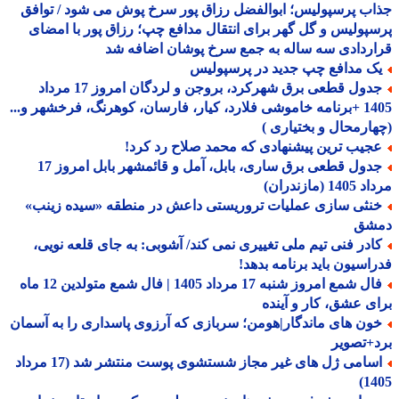
ب پرسپولیس؛ ابوالفضل رزاق پور سرخ پوش می شود / توافق
پولیس و گل گهر برای انتقال مدافع چپ؛ رزاق پور با امضای
ردادی سه ساله به جمع سرخ پوشان اضافه شد
ک مدافع چپ جدید در پرسپولیس
جدول قطعی برق شهرکرد، بروجن و لردگان امروز 17 مرداد
1405 +برنامه خاموشی فلارد، کیار، فارسان، کوهرنگ، فرخشهر و...
ارمحال و بختیاری )
جیب ترین پیشنهادی که محمد صلاح رد کرد!
جدول قطعی برق ساری، بابل، آمل و قائمشهر بابل امروز 17
1 (مازندران)
نثی سازی عملیات تروریستی داعش در منطقه «سیده زینب»
شق
ادر فنی تیم ملی تغییری نمی کند/ آشوبی: به جای قلعه نویی،
اسیون باید برنامه بدهد!
فال شمع امروز شنبه 17 مرداد 1405 | فال شمع متولدین 12 ماه
ی عشق، کار و آینده
ون های ماندگار|هومن؛ سربازی که آرزوی پاسداری را به آسمان
+تصویر
اسامی ژل های غیر مجاز شستشوی پوست منتشر شد (17 مرداد
14