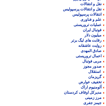
قل و انتقالات
قل و انتقالات پرسپولیس
نتقالات پرسپولیس
لم و فناوری
ملیات تروریستی
وتبال ایران
یلیون دلار
قابت های لیگ برتر
وایت عاشقانه
ادق المهدی
عمال تروریستی
ربی فوتبال
دور مجوز
ستقلال
ریزمان
خفیف عوارض
لومنیوم اراک
دیرکل اوقاف کردستان
رز زمینی
یمز جفری