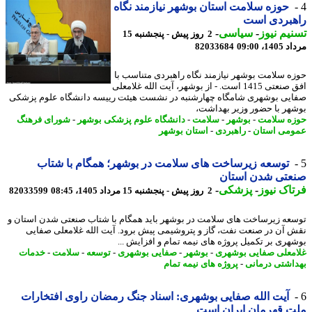
حوزه سلامت استان بوشهر نیازمند نگاه
هبردی است
یم نیوز
-
سیاسی
-
2 روز پیش - پنجشنبه 15
1، 09:00
82033684
ه سلامت بوشهر نیازمند نگاه راهبردی متناسب با
افق صنعتی 1415 است. - از بوشهر، آیت الله غلامعلی
یی بوشهری شامگاه چهارشنبه در نشست هیئت رییسه دانشگاه علوم پزشکی
هر با حضور وزیر بهداشت،
ه سلامت
-
بوشهر
-
سلامت
-
دانشگاه علوم پزشکی بوشهر
-
شورای فرهنگ
می استان
-
راهبردی
-
استان بوشهر
توسعه زیرساخت های سلامت در بوشهر؛ همگام با شتاب
عتی شدن استان
اک نیوز
-
پزشکی
-
2 روز پیش - پنجشنبه 15 مرداد 1405، 08:45
82033599
عه زیرساخت های سلامت در بوشهر باید همگام با شتاب صنعتی شدن استان و
 آن در صنعت نفت، گاز و پتروشیمی پیش برود. آیت الله غلامعلی صفایی
هری بر تکمیل پروژه های نیمه تمام و افزایش ...
معلی صفایی بوشهری
-
بوشهر
-
صفایی بوشهری
-
توسعه
-
سلامت
-
خدمات
اشتی درمانی
-
پروژه های نیمه تمام
آیت الله صفایی بوشهری: اسناد جنگ رمضان راوی افتخارات
 قهرمان ایران است