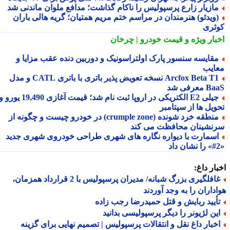
ازیار زارع پرسپولیس را ناکام گذاشت؛ مدافع ملوان ماندنی شد
ویدئو) هنرمندان در مراسم ختم مریم همتیان؛ گریه هالی باران
ثری
بار ویژه
و قیمت خودرو | چرخان
قایسه سنسور پارک اولتراسونیک و دوربین دنده عقب مزایا و
ایب
Arcfox Beta T1 نسخه تعویض پذیر باتری با باتری CATL و مدل
معرفی شد
جیلی E2 الکتریکی در اروپا ثبت نام شد؛ قیمت آغازی 19,490 یورو و
ویل ها از سپتامبر
منطقه خرد شونده (crumple zone) در خودرو چیست و چگونه از
نشینان محافظت می کند
سمارت با دیواره نگاره های شهری طراحی خودروی شهری جدید
ار داغ:
غافلگیری بزرگ شبانه/ مدیران پرسپولیس با 2 قرارداد همزمان،
داران را به وجد آوردند
أیید ربایش و قتل حمیدرضا رجب زاده
ین لژیونر را دیگر پرسپولیسی بدانید
خبار داغ نقل و انتقالات پرسپولیس | تصمیم نهایی برای گزینه