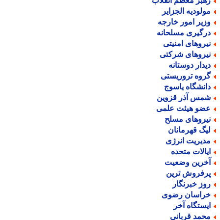
هبر معظم انقلاب
ولودیه الجزایر
زیر امور خارجه
رگیری مسلحانه
یروهای امنیتی
یروهای شرکتی
یدار دوستانه
روه تروریستی
انشگاه یاسوج
مس آذر قزوین
ضو هیئت علمی
یروهای مسلح
یگ قهرمانان
دیریت انرژی
یالات متحده
خرین وضعیت
رفروش ترین
وز خبرنگار
راسان رضوی
یستگاه آخر
حمد قربانی