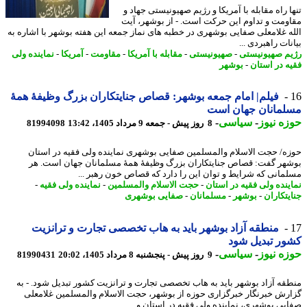
 راه مقابله با آمریکا و رژیم صهیونیستی جهاد و
ومت و تداوم این حرکت است. - از بوشهر، آیت
ه غلامعلی صفایی بوشهری در خطبه های نماز جمعه این هفته بوشهر با اشاره به
ات راهبردی ...
م صهیونیستی
-
صهیونیستی
-
مقابله با آمریکا
-
مقاومت
-
آمریکا
-
نماینده ولی
ه در استان
-
بوشهر
فیلم| امام جمعه بوشهر: قصاص جنایتکاران بزرگ وظیفهٔ همهٔ
لمانان جهان است
ه نیوز
-
سیاسی
-
8 روز پیش - جمعه 9 مرداد 1405، 13:42
81994098
ه/ حجت الاسلام والمسلمین صفایی بوشهری نماینده ولی فقیه در استان
هر گفت: قصاص جنایتکاران بزرگ وظیفهٔ همهٔ مسلمانان جهان است. هر
مانی که شرایط و توان این را دارد که قصاص خون رهبر ...
ینده ولی فقیه در استان
-
حجت الاسلام والمسلمین
-
نماینده ولی فقیه
-
یتکاران
-
بوشهر
-
مسلمانان
-
صفایی بوشهری
منطقه آزاد بوشهر باید به هاب تخصصی تجارت و ترانزیت
ر تبدیل شود
ه نیوز
-
سیاسی
-
9 روز پیش - پنجشنبه 8 مرداد 1405، 20:02
81990431
قه آزاد بوشهر باید به هاب تخصصی تجارت و ترانزیت کشور تبدیل شود. - به
رش خبرنگار خبرگزاری حوزه از بوشهر، حجت الاسلام والمسلمین غلامعلی
یی بوشهری، نماینده ولی فقیه در استان و ...