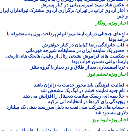
کس شاد سپند امیرسلیمانی در کنار پسرش
غاز اردوی تراپ در تهران/ برگزاری اردوی مشترک تیراندازان ایران
چین
بار ویژه
رونگار
دعای جنجالی درباره اینفانتینو؛ اتهام پرداخت پول به معشوقه با
آمد یوفا
اب خانوادگی رضا کیانیان در کنار خواهرش
ضور یک نماینده ایران در مسابقات شیرجه قهرمانی
شکست‎ های فراموش نشدنی رئال از رقیب/ هایجک های تاریخی
رسا: وقتی دشمن خواب بود!
ریا اسفندیاری بعد از طلاق و در دیدار با گروه بیتلز
بار ویژه
تسنیم نیوز
عالیت فرهنگی باید محور خدمت به زائران باشد
ام جدید نماینده قشم در لیگ یک مشخص شد
لأ بیمه ای، ریسک سلامت دیجیتال را افزایش می دهد
یچیدگی رای کردها در انتخابات آتی ترکیه
ساب های شرکت ملی نفت به دلیل سررسید بدهی یک میلیارد
اری مسدود شد
بار ویژه
ایونا نیوز
نایه های سیاسی میثم نیلی تمامی ندارد؛ این بار قالیباف در تیررس