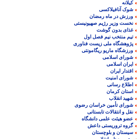
یلانه
وک آنافیلاکسی
رزش در ماه رمضان
خست وزیر رژیم صهیونیستی
ذای بدون گوشت
یم منتخب نیم فصل اول
ژوهشگاه ملی زیست فناوری
رزشگاه ماریو ریگامونتی
ورای اسلامی
یران اسلامی
قتدار ایران
ورای امنیت
طلاع رسانی
ستان کرمان
هید انقلاب
ورای تأمین خراسان رضوی
قل و انتقالات تابستانی
ضو هیئت علمی دانشگاه
روه تروریستی داعش
یستان و بلوچستان