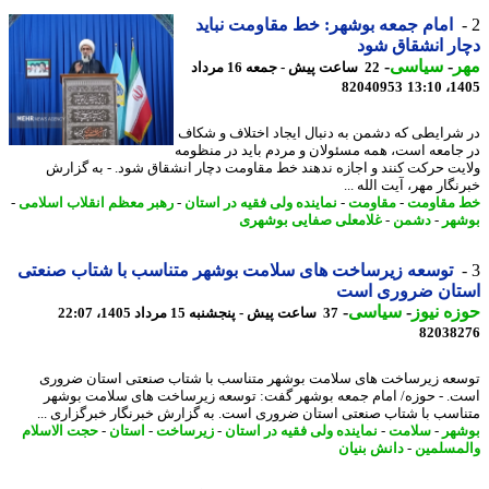
امام جمعه بوشهر: خط مقاومت نباید
ر انشقاق شود
ر
-
سیاسی
-
22 ساعت پیش - جمعه 16 مرداد
82040953
1405
شرایطی که دشمن به دنبال ایجاد اختلاف و شکاف
جامعه است، همه مسئولان و مردم باید در منظومه
یت حرکت کنند و اجازه ندهند خط مقاومت دچار انشقاق شود. - به گزارش
گار مهر، آیت الله ...
مقاومت
-
مقاومت
-
نماینده ولی فقیه در استان
-
رهبر معظم انقلاب اسلامی
-
هر
-
دشمن
-
غلامعلی صفایی بوشهری
توسعه زیرساخت های سلامت بوشهر متناسب با شتاب صنعتی
تان ضروری است
ه نیوز
-
سیاسی
-
37 ساعت پیش - پنجشنبه 15 مرداد 1405، 22:07
82038
عه زیرساخت های سلامت بوشهر متناسب با شتاب صنعتی استان ضروری
. - حوزه/ امام جمعه بوشهر گفت: توسعه زیرساخت های سلامت بوشهر
اسب با شتاب صنعتی استان ضروری است. به گزارش خبرنگار خبرگزاری ...
هر
-
سلامت
-
نماینده ولی فقیه در استان
-
زیرساخت
-
استان
-
حجت الاسلام
مسلمین
-
دانش بنیان