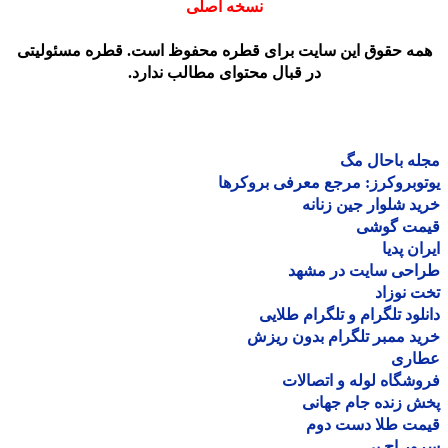
نسخه اصلی
مه حقوق این سایت برای قطره محفوظ است. قطره مسئولیتی
در قبال محتوای مطالب ندارد.
ه باحال مگ
وبروکرز: مرجع معرفی بروکرها
د شلوار جین زنانه
مت گوشی
ان پدیا
احی سایت در مشهد
 نوزاد
لود تلگرام و تلگرام طلایی
د ممبر تلگرام بدون ریزش
اری
شگاه لوله و اتصالات
 زنده جام جهانی
مت طلا دست دوم
ر اچ پی