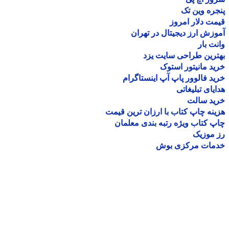
ره وین تک
ت دلار امروز
زش ارز دیجیتال در تهران
ت بار
رین طراحی سایت یزد
د مانیتور استوک
د فالوور پاپ آپ اینستاگرام
یای تبلیغاتی
ید سالت
نه چاپ کتاب با ارزان ترین قیمت
 کتاب ویژه رتبه بندی معلمان
موزیک
مات مرکزی بوش