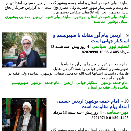
ینده ولی فقیه در استان و امام جمعه بوشهر گفت: اربعین حسینی، امتداد پیام
ومت و بسترساز ظهور حضرت ولی عصر (عج) است. - به گزارش خبرنگار دفاع
 بوشهر، آیت الله غلامعلی صفایی بوشهری ...
ینده ولی فقیه در استان
-
بوشهر
-
نماینده ولی فقیه
-
اربعین
-
صفایی بوشهری
-
ان بوشهر
-
نماینده
اربعین پیام آور مقابله با صهیونیسم و
کبار جهانی است
یم نیوز
-
سیاسی
-
4 روز پیش - سه شنبه 13
1، 10:35
82020990
 جمعه بوشهر اربعین را پیام آور مقابله با
ونیسم و استکبار جهانی و ایستادگی در مقابل
مان دانست. استانها آیت الله غلامعلی صفایی بوشهری نماینده ولی فقیه در
ان و امام جمعه ...
م جمعه بوشهر
-
استکبار جهانی
-
اربعین
-
امام جمعه
-
بوشهر
-
صهیونیسم
-
ینده ولی فقیه در استان
امام جمعه بوشهر: اربعین حسینی
داد پیام مقاومت است
ر
-
سیاسی
-
4 روز پیش - سه شنبه 13 مرداد
82019710
1405
ینده ولی فقیه در استان و امام جمعه بوشهر گفت: