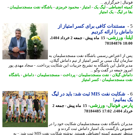
ال | خبرگزاری ...
ته انضباطی
-
لیگ یک
-
امتیاز
-
محمود خرمزی
-
باشگاه نفت مسجدسلیمان
-
در لیگ
-
یک امتیاز
مستندات کافی برای کسر امتیاز از
اش را ارائه کردیم
ا
-
ورزشی
-
15 ماه پیش - جمعه 2 خرداد 1404،
78184876
18
از اعتراض رسمی باشگاه نفت مسجدسلیمان به
مان لیگ مبنی بر کسر امتیاز از تیم داماش گیلان،
رعامل این باشگاه به تشریح جزییات این شکایت پرداخت. - سجاد مهدی پور
وز جمعه در گفت وگو ...
اش گیلان
-
نفت مسجدسلیمان
-
پرداخت
-
مسجدسلیمان
-
داماش
-
باشگاه
 مسجدسلیمان
-
کسر امتیاز
شکایت نفت MIS ثبت شد: باید در لیگ
بمانیم!
س فوتبال
-
ورزشی
-
15 ماه پیش - جمعه 2
14، 17:02
78184485
ران باشگاه نفت مسجدسلیمان شکایت خود را در
ص بازگشت یک امتیاز داماش ثبت کردند و
منتظر تصمیم کمیته انضباطی هستند. نوشته شکایت نفت MIS ثبت شد: - به