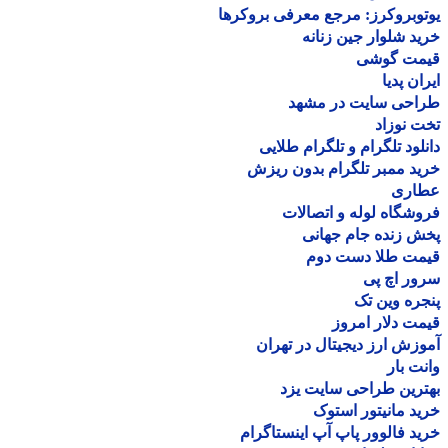
وبروکرز: مرجع معرفی بروکرها
د شلوار جین زنانه
مت گوشی
ان پدیا
احی سایت در مشهد
 نوزاد
لود تلگرام و تلگرام طلایی
د ممبر تلگرام بدون ریزش
اری
شگاه لوله و اتصالات
 زنده جام جهانی
مت طلا دست دوم
ر اچ پی
ره وین تک
ت دلار امروز
زش ارز دیجیتال در تهران
ت بار
رین طراحی سایت یزد
د مانیتور استوک
د فالوور پاپ آپ اینستاگرام