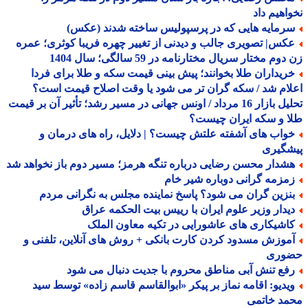
اهیم داد
رمایه هایی که در پرسپولیس ساخته شدند (عکس)
کس| تصویری جالب و دیدنی از تغییر چهره فریبا کوثری؛ عمره
وم مختار سریال مختارنامه در 59 سالگی؛ سال 1404
ریداران طلا بخوانند؛ پیش بینی قیمت سکه و طلا برای فردا
ام شد / سکه گران تر می شود یا وقت اصلاح قیمت است؟
تحلیل بازار 16 مرداد / اونس جهانی در مسیر رشد؛ تأثیر آن بر قیمت
 و سکه ایران چیست؟
واب های آشفته علتش چیست؟ | دلایل، راه های درمان و
شگیری
شدار محسن رضایی درباره تنگه هرمز؛ مسیر دوم باز نخواهد شد
مزمه گرانی دوباره شیر خام
نزین گران می شود؟ پاسخ نماینده مجلس به نگرانی مردم
یدار وزیر علوم ایران با رییس بیت الحکمه عراق
اشیکاری های عاشورایی در تکیه معاون الملک
موزش مسدود کردن کارت بانکی + روش های آنلاین، تلفنی و
وری
فع تنش آبی مناطق محروم با جدیت دنبال می شود
یدیو: اقامه نماز بر پیکر «ابوالقاسم قاسم زاده» توسط سید
مد خاتمی