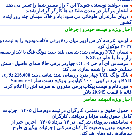
ی خواهید نویسنده شوید؟ این 7 راز مسیر شما را تغییر می دهد
نفجار مرگبار در معدن طلا؛ ده ها کارگر گرفتار شدند
ریای مازندران طوفانی می شود؛ باد و خاک مهمان چند روز آینده
ور
بار ویژه
و قیمت خودرو | چرخان
وسید عرضه کراس اوور میان ردهٔ برقی «کاسموس» را به نیمه دوم
وکول کرد
نیسان NX7 رونمایی شد: شاسی بلند جدید دونگ فنگ با لایدار سقفی
رتباط با خانواده NX8
مرسدس‑ای ام جی GT 53 چهاردر برقی حالا صدای «اصیل» شش
لندر خطی را شبیه سازی می کند
یانگ وانگ U8L چهار نفره رونمایی شد؛ شاسی بلند 216,000 دلاری
۱ کیلومتر و پکیج دست ساز Snowcrest
ورد نام و قیمت پیکاپ برقی مقرون به صرفه اش را اعلام کرد:
 با قیمت 29,945 دلار
بار ویژه
اندیشه معاصر
جدول حقوق و دستمزد کارگران در نیمه دوم سال ۱۴۰۵ | جزئیات
مل حقوق پایه، مزایا و دریافتی کارگران
ساماندهی نیروهای شرکتی در ۱۶ مرداد ۱۴۰۵ | آخرین خبر از
عیت تبدیل وضعیت کارکنان شرکتی | جزئیات پیگیری طرح
ماندهی نیروهای شرکتی