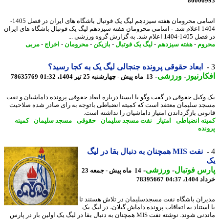
80006
­اسامی محرومان هفته سیزدهم لیگ یک فوتبال باشگاه های ایران در فصل 1405-
1404 اعلام شد. - ­اسامی محرومان هفته سیزدهم لیگ یک فوتبال باشگاه های ایران
علام شد. به گزارش گروه ورزشی ...
وم
-
هفته سیزدهم
-
لیگ یک فوتبال
-
بازیکن
-
محرومان
-
اخراج
-
مربی
ابعاد حقوقی پرونده جنجالی لیگ یک به کجا رسید؟
ارنیوز
-
ورزشی
-
13 ماه پیش - چهارشنبه 25 تیر 1404، 01:32
78635769
وکیل حقوقی در گفت وگو با ایسنا درباره ابعاد حقوقی پرونده داماشیان و نفت
د سلیمان معتقد است که کمیته انضباطی باتوجه به رای صادر شده صلاحیت
ونی بازگرداندن امتیاز داماشیان را نداشته است.
ته انضباطی
-
امتیاز
-
نفت مسجد سلیمان
-
حقوقی
-
مسجد سلیمان
-
کمیته
-
نده
نفت MIS همچنان به دنبال بقا در لیگ
س فوتبال
-
ورزشی
-
14 ماه پیش - جمعه 23
14، 04:37
78395667
ران باشگاه نفت مسجدسلیمان در تلاش هستند تا
استناد به اتفاقات پرونده داماش گیلان، در لیگ یک
ماندنی شوند. نوشته نفت MIS همچنان به دنبال بقا در لیگ یک اولین بار در پارس