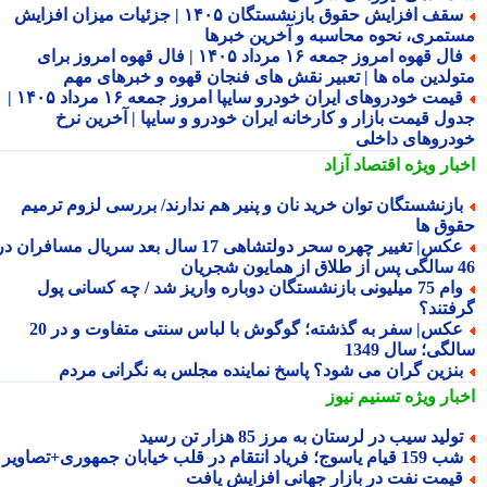
سقف افزایش حقوق بازنشستگان ۱۴۰۵ | جزئیات میزان افزایش
تمری، نحوه محاسبه و آخرین خبرها
فال قهوه امروز جمعه ۱۶ مرداد ۱۴۰۵ | فال قهوه امروز برای
ولدین ماه ها | تعبیر نقش های فنجان قهوه و خبرهای مهم
قیمت خودروهای ایران خودرو سایپا امروز جمعه ۱۶ مرداد ۱۴۰۵ |
ول قیمت بازار و کارخانه ایران خودرو و سایپا | آخرین نرخ
دروهای داخلی
بار ویژه
اقتصاد آزاد
ازنشستگان توان خرید نان و پنیر هم ندارند/ بررسی لزوم ترمیم
وق ها
عکس| تغییر چهره سحر دولتشاهی 17 سال بعد سریال مسافران در
شجریان
وام 75 میلیونی بازنشستگان دوباره واریز شد / چه کسانی پول
فتند؟
عکس| سفر به گذشته؛ گوگوش با لباس سنتی متفاوت و در 20
گی؛ سال 1349
نزین گران می شود؟ پاسخ نماینده مجلس به نگرانی مردم
بار ویژه
تسنیم نیوز
ولید سیب در لرستان به مرز 85 هزار تن رسید
15 قیام یاسوج؛ فریاد انتقام در قلب خیابان جمهوری+تصاویر
یمت نفت در بازار جهانی افزایش یافت