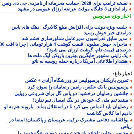
سخه ترامپ برای 2028؛ حمایت محرمانه از نامزدی جی دی ونس
ه اندازی 8 جایگاه موقت عرضه ارزاق عمومی در مشهد
بار ویژه
سرنویس
لسه ویژه دولت برای افزایش مبلغ کالابرگ | دهک های پایین
آمدی خبر خوش رسید
دیر سابق فدراسیون مدیرعامل شناورسازی قشم شد
ماجرای جهش میلیونی قیمت گوشت 4 هزار تومانی | چرا با افت 30
صدی قیمت دام، گوشت ارزان نمی شود؟
ک ژاپنی مشهور جایگزین بهترین بازیکن لیگ ملت ها
شدار اطلاعاتی آمریکا درباره حمله روسیه به ناتو
ار داغ:
مرین بازیکنان پرسپولیس در ورزشگاه آزادی + عکس
رسپولیس با یک عکس، رامین رضاییان را سوژه کرد
انشین رضاییان درخشید؛ دو پاس گل برای شروعی رویایی
نتقد تیم ملی که خودش در لیگ امسال تیم ندارد!
ضاییان باید التماس می کرد تا در استقلال بماند | بازوبند هم به او
یم اما کلاس گذاشت
وافقنامه دفاعی مشترک ترکیه، عربستان و پاکستان؛ امضا در
اض
حسن رضایی: اجازه باز شدن مسیر دوم در تنگه هرمز را