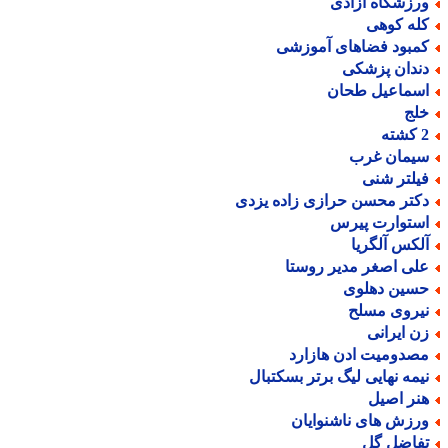
رزشگاه آزادی
له کوهی
مبود فضاهای آموزشی
ندان پزشکی
سماعیل طحان
لج
ته
یمان غرب
یلتر شنی
کتر محسن حرازی زاده یزدی
ستوارت پیرس
لکس آلگریا
لی اصغر مدیر روستا
سین دهلوی
یروی مسلح
ن ایرانی
صدومیت ادن هازارد
یمه نهایی لیگ برتر بسکتبال
نر اصیل
رزش های ناشنوایان
فاضل گل