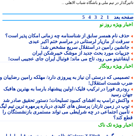
رگذار در تیم ملی و باشگاه شباب الاهلی ...
حه بعد
1
2
3
4
5
بار ویژه
روز نو
ذف نام همسر سابق از شناسنامه چه زمانی امکان پذیر است؟
رقت از مازیار لرستانی در مراسم ختم اکبر عبدی
انشین رامین در استقلال سریع مشخص شد!
زییات مورد بحث جدید از موشک خیبرشکن ایران
ینفانتینو می رود، تاج می ماند؛ فوتبال ایران جای عجیبی است!
بار ویژه
رونگار
صمیمی که درستی آن نیاز به پیروزی دارد/ مهلکه رامین رضاییان و
ب شست استقلال!
ودری فورا در ترکیب فلیک/ اولین پیشنهاد بارسا به بهترین هافبک
ان رسید
اکنش ترامپ به افشای کمبود تسلیحات؛ دستور تحقیق صادر شد
وپ در زمین تارتار/ پرسش های کلیدی درباره پرمهره ترین تیم لیگ!
أمین اجتماعی در چه شرایطی می تواند مستمری بازنشستگان را
ع کند؟
بار ویژه
تک ناک