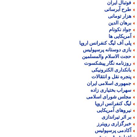
وتبال ایران
رح آبرسانی
زار تومانی
رهان الدین
واد نکونام
مریکایی ها
لی آف لیگ کنفرانس اروپا
ازی دوستانه پرسپولیس
جت الاسلام والمسلمین
وزنامه نگار پیشکسوت
انکداری الکترونیکی
نجره نقل و انتقالات
مهوری اسلامی ایران
هراب بختیاری زاده
جلس شورای اسلامی
یگ کنفرانس اروپا
یروهای آمریکایی
ر اثر تیراندازی
برگزاری رویترز
کادمی پرسپولیس