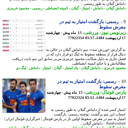
اش گیلان به طور رسمی ...
اش گیلان
-
داماش
-
امتیاز
-
گیلان
-
کمیته انضباطی
-
رسمی
-
محمود خرمزی
رسمی: بازگشت امتیاز به تیم در
رض سقوط
نویس نیوز
-
ورزشی
-
15 ماه پیش - چهارشنبه
77922354
گزارش «ورزش سه»، تیم داماش گیلان در حالی به
ال فرار از منطقه سقوط به لیگ دو قرار دارد که در
 جاری به دلیل شکایت محمود خرمزی مربی سابق این تیم بابت دریافت
لباتش و با حکم کمیته انضباطی،
ود خرمزی
-
داماش گیلان
-
یک امتیاز
-
گیلان
-
امتیاز
-
داماش
-
لیگ دو
رسمی: بازگشت امتیاز به تیم در
رض سقوط
س فوتبال
-
ورزشی
-
15 ماه پیش - چهارشنبه
77922324
یاز کسر شده از داماش گیلان به طور رسمی به
ب این تیم برگشت. نوشته رسمی: بازگشت
یاز به تیم در معرض سقوط اولین بار در پارس فوتبال | خبرگزاری فوتبال ایران |
Pars. - داماش گیلان ...
اش گیلان
-
امتیاز
-
کمیته انضباطی
-
رسمی
-
محمود خرمزی
-
گیلان
-
داماش