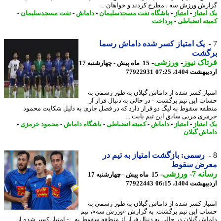
رش ورزش سه ، مطرح کردند و خواهان ...
امتیاز
-
امتیاز
-
باشگاه نفت مسجدسلیمان
-
داماش
-
نفت مسجدسلیمان
-
ته انضباطی
-
پرداخت
یک امتیاز کسر شده داماش رسما
گشت
اک نیوز
-
ورزشی
-
15 ماه پیش - چهارشنبه 17
شت 1404، 07:25
77922931
یاز کسر شده از داماش گیلان به طور رسمی به
ب این تیم برگشت. - در حالی به دنبال فرار از
قه سقوط به لیگ دو قرار دارد که در فصل جاری به دلیل شکایت محمود
زی مربی سابق این تیم بابت ...
امتیاز
-
امتیاز
-
داماش
-
کمیته انضباطی
-
باشگاه داماش
-
محمود خرمزی
-
اش گیلان
رسمی: بازگشت امتیاز به تیم در
رض سقوط
نه 7
-
ورزشی
-
15 ماه پیش - چهارشنبه 17
شت 1404، 06:15
77922443
یاز کسر شده از داماش گیلان به طور رسمی به
ب این تیم برگشت. به گزارش «ورزش سه»، تیم
اش گیلان در حالی به دنبال فرار از منطقه سقوط به... - امتیاز کسر شده از