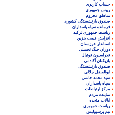
ساب کاربری
ییس جمهوری
ناطق محروم
ندوق بازنشستگی کشوری
رمانده سپاه پاسداران
یاست جمهوری ترکیه
فزایش قیمت بنزین
ستاندار خوزستان
وران جنگ تحمیلی
دراسیون فوتبال
ازیکنان آکادمی
ندوق بازنشستگی
بوالفضل جلالی
ید محمد خاتمی
پاه پاسداران
رکز ارتباطات
ماینده مردم
یالات متحده
یاست جمهوری
یم پرسپولیس