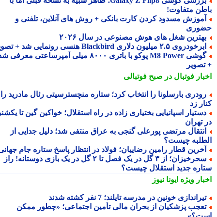
بررسی گوشی Galaxy Z Flip8؛ ظاهر شبیه به نسخه قبلی اما با
طن متفاوت!
موزش مسدود کردن کارت بانکی + روش های آنلاین، تلفنی و
وری
هترین شغل های هوش مصنوعی در سال ۲۰۲۶
رخودروی ۲.۵ میلیون دلاری Blackbird هنسی رونمایی شد + تصویر
گوشی M8 Power پوکو با باتری ۸۰۰۰ میلی آمپرساعتی معرفی شد
تصویر
بار فوتبال در صبح فوتبالی
ودری بارسلونا را انتخاب کرد؛ ستاره منچسترسیتی رئال مادرید را
ر زد
ستیار اسپانیایی بختیاری زاده در راه استقلال؛ خواکین گین تا یکشنبه
 تهران
نتقال مرتضی پورعلی گنجی به عراق منتفی شد؛ دلیل جدایی از
طلبه چیست؟
خرین قطار رامین رضاییان؛ فولاد در انتظار پاسخ ستاره جام جهانی
سحرخیزان؛ از ۳ گل در یک فصل تا ۲ گل در یک بازی دوستانه! راز
اره جدید استقلال چیست؟
بار ویژه
ایونا نیوز
یراندازی خونین در مدرسه تایلند؛ 7 نفر کشته شدند
عجب پزشکیان از بحران مالی تأمین اجتماعی؛ «چطور ممکن
ت؟»