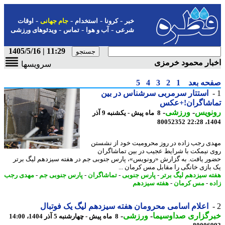
-
-
-
-
خبر
کرونا
استخدام
جام جهانی
اوقات
-
-
-
شرعی
آب و هوا
تماس
ویدئوهای ورزشی
11:29 | 1405/5/16
ار محمود خرمزی
سرویسها
حه بعد
1
2
3
4
5
استتار سرمربی سرشناس در بین
اشاگران!+عکس
نویس
-
ورزشی
-
8 ماه پیش - یکشنبه 9 آذر
80052352
1404
ی رجب زاده در روز محرومیت خود از نشستن
 نیمکت با شرایط عجیب در بین تماشاگران
ر یافت. به گزارش «رونویس»، پارس جنوبی جم در هفته سیزدهم لیگ برتر
بازی خانگی را مقابل مس کرمان ...
ه سیزدهم لیگ برتر
-
پارس جنوبی
-
تماشاگران
-
پارس جنوبی جم
-
مهدی رجب
ه
-
مس کرمان
-
هفته سیزدهم
اعلام اسامی محرومان هفته سیزدهم لیگ یک فوتبال
رگزاری صداوسیما
-
ورزشی
-
8 ماه پیش - چهارشنبه 5 آذر 1404، 14:00