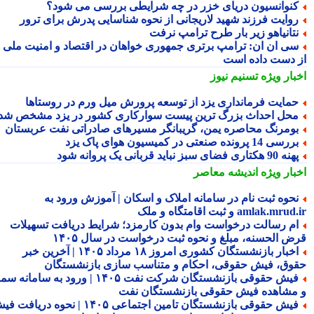
نوانسیون دریای خزر در چه شرایطی بررسی می شود؟
وایت فرزند شهید لاریجانی از نحوه شناسایی پدرش برای ترور
تانیاهو زیر بار طرح ترامپ نرفت
ی ان ان: ترامپ برتری جمهوری خواهان در اقتصاد و امنیت ملی را
 دست داده است
بار ویژه
تسنیم نیوز
مایت فرمانداری یزد از توسعه پرورش میل ورم در روستاها
حل احداث بزرگ ترین پیست سوارکاری کشور در یزد مشخص شد
ومرنگ محاصره یمن، گریبانگر مسیرهای صادراتی نفت عربستان
رسی 14 پرونده صنعتی در کمیسیون هوای پاک یزد
 90 هکتاری فضای سبز نباید قربانی یک پروانه شود
بار ویژه
اندیشه معاصر
حوه ثبت نام در سامانه املاک و اسکان | آموزش ورود به
amlak.mr و ثبت اقامتگاه و ملک
م رسالت درخواست وام بدون کارمزد؛ شرایط دریافت تسهیلات
ض الحسنه، مبلغ و نحوه ثبت درخواست در سال ۱۴۰۵
اخبار بازنشستگان کشوری امروز ۱۸ مرداد ۱۴۰۵ | آخرین خبر
وق، فیش حقوقی، احکام و متناسب سازی بازنشستگان
فیش حقوقی بازنشستگان شرکت نفت ۱۴۰۵ | ورود به سامانه سما
مشاهده فیش حقوقی بازنشستگان نفت
فیش حقوقی بازنشستگان تامین اجتماعی ۱۴۰۵ | نحوه دریافت فیش