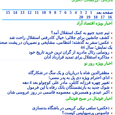
رکاتی
-
بزرگسالان
-
دختران
حه بعد
1
2
3
4
5
6
7
8
9
10
11
12
13
14
15
20
19
18
17
بار ویژه
اقتصاد آزاد
یم جدید جنپو به کمک استقلال آمد؟
شف جانشین برای جلالی/ خیال کادرفنی استقلال راحت شد
کس| سفر به گذشته؛ انتظامی، مشایخی و نصیریان در پشت صحنه
 نمایش؛ سال 44
ونمایی رئال مادرید از گران ترین خرید تاریخ خود
ذاکره استقلال برای تمدید قرارداد آدان
بار ویژه
روز نو
ظفرالدین شاه با درباریان و یک سگ در شکارگاه
دای احترام ویژه دی پل به پدر مسی!
غییر چهره فرزانه کابلی، مادر علی کوچولو بعد 4 دهه
وک جدید به بازنشستگان بانک رفاه با این فرمول
کبر عبدی و همسرش، معصومه قاسمی در روز عروسی شان
بار فوتبال در صبح فوتبالی
عکس) سلفی نیکی کریمی در باشگاه بدنسازی
اسوس پرسپولیس کیست؟