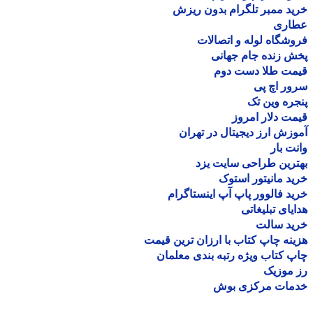
د ممبر تلگرام بدون ریزش
اری
شگاه لوله و اتصالات
 زنده جام جهانی
مت طلا دست دوم
ر اچ پی
ره وین تک
ت دلار امروز
زش ارز دیجیتال در تهران
ت بار
رین طراحی سایت یزد
د مانیتور استوک
د فالوور پاپ آپ اینستاگرام
یای تبلیغاتی
ید سالت
نه چاپ کتاب با ارزان ترین قیمت
 کتاب ویژه رتبه بندی معلمان
موزیک
مات مرکزی بوش