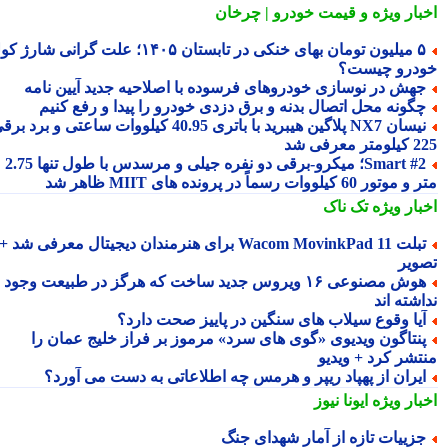
بار ویژه
و قیمت خودرو | چرخان
۵ میلیون تومان بهای خنکی در تابستان ۱۴۰۵؛ علت گرانی شارژ کولر
درو چیست؟
هش در نوسازی خودروهای فرسوده با اصلاحیه جدید آیین نامه
گونه محل اتصال بدنه و برق دزدی خودرو را پیدا و رفع کنیم
نیسان NX7 پلاگین هیبرید با باتری 40.95 کیلووات ساعتی و برد برقی
 معرفی شد
Smart #2؛ میکرو-برقی دو نفره جیلی و مرسدس با طول تنها 2.75
ور 60 کیلووات رسماً در پرونده های MIIT ظاهر شد
بار ویژه
تک ناک
تبلت Wacom MovinkPad 11 برای هنرمندان دیجیتال معرفی شد +
ویر
هوش مصنوعی ۱۶ ویروس جدید ساخت که هرگز در طبیعت وجود
شته اند
یا وقوع سیلاب های سنگین در پاییز صحت دارد؟
نتاگون ویدیوی «گوی های سرد» مرموز بر فراز خلیج عمان را
تشر کرد + ویدیو
یران از پهپاد ریپر و هرمس چه اطلاعاتی به دست می آورد؟
بار ویژه
ایونا نیوز
زییات تازه از آمار شهدای جنگ