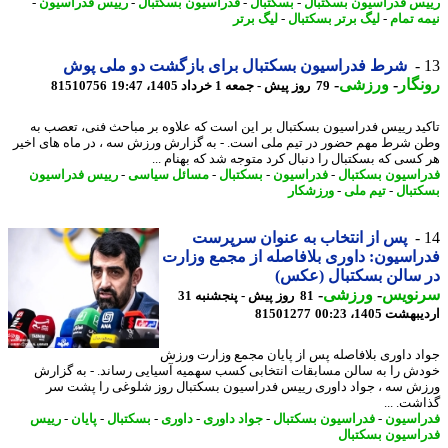
س فدراسیون بسکتبال
-
بسکتبال
-
فدراسیون بسکتبال
-
رییس فدراسیون
-
ه تمام
-
لیگ برتر بسکتبال
-
لیگ برتر
شرط فدراسیون بسکتبال برای بازگشت دو ملی پوش
گار
-
ورزشی
-
79 روز پیش - جمعه 1 خرداد 1405، 19:47
81510756
ید رییس فدراسیون بسکتبال بر این است که علاوه بر مباحث فنی، تعصب به
 شرط مهم حضور در تیم ملی است. - به گزارش ورزش سه ، در ماه های اخیر
کسی که بسکتبال را دنبال کرد متوجه شد که بهنام ...
اسیون بسکتبال
-
فدراسیون
-
بسکتبال
-
مسائل سیاسی
-
رییس فدراسیون
تبال
-
تیم ملی
-
ورزشکار
پس از انتخاب به عنوان سرپرست
اسیون: داوری بلافاصله از مجمع وزارت
سالن بسکتبال (عکس)
نویس
-
ورزشی
-
81 روز پیش - پنجشنبه 31
شت 1405، 00:23
81501277
د داوری بلافاصله پس از پایان مجمع وزارت ورزش
ش را به سالن مسابقات انتخابی کسب سهمیه آسیایی رساند. - به گزارش
ش سه ، جواد داوری رییس فدراسیون بسکتبال روز شلوغی را پشت سر
شت. ...
اسیون
-
فدراسیون بسکتبال
-
جواد داوری
-
داوری
-
بسکتبال
-
پایان
-
رییس
اسیون بسکتبال