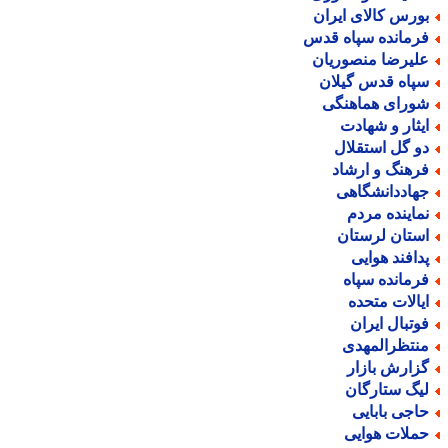
ورس کالای ایران
رمانده سپاه قدس
لیرضا منصوریان
پاه قدس گیلان
ورای هماهنگی
یثار و شهادت
و گل استقلال
رهنگ و ارشاد
هاددانشگاهی
ماینده مردم
ستان لرستان
دافند هوایی
رمانده سپاه
یالات متحده
وتبال ایران
نتظرالمهدی
زارش بازار
یگ ستارگان
اجی بابایی
ملات هوایی