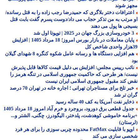
هز شوند
عترافات دختر بلاگری که حمیدرضا رجب زاده را به قتل رسانده/
مرتب به من تذکر حجاب می داد/دوست پسرم گفت بابت قتل
جی ها پول می دهند
 | تویوتا اول شد
پایان معاملات در بازار بورس امروز؛ 18 مرداد 1405 | افزایش
هم افزایی دستگاه ها و رسانه عامل شکوه کنگره 8 شهدای گیلان
ائب رییس مجلس: افزایش بی دلیل قیمت کالاها قابل پذیرش
ت/ هر طرحی که حاکمیت جمهوری اسلامی در تنگه هرمز را
 کند مقبول جمهوری اسلامی ایران نیست
خبر تلخ برای مستاجران تهرانی ؛ اجاره خانه در تهران 70 درصد
ن تر شد
ایر نفت آمریکا به کف 40 ساله رسید
جدول قطعی برق دورود، بروجرد و خرم آباد امروز 18 مرداد 1405
نامه خاموشی کوهدشت، پلدختر، الیگودرز، چگنی، الشتر و...
ستان)
اوپو با قابلیت FatMax محدوده چربی سوزی را برای هر فرد
صی سازی می کند