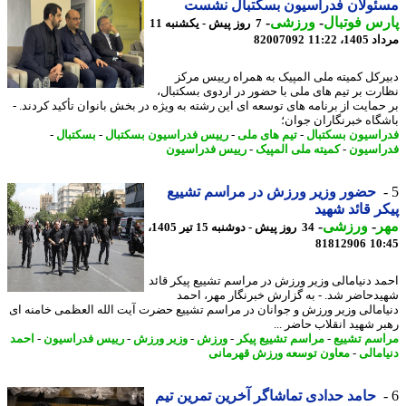
ئولان فدراسیون بسکتبال نشست
س فوتبال
-
ورزشی
-
7 روز پیش - یکشنبه 11
1، 11:22
82007092
رکل کمیته ملی المپیک به همراه رییس مرکز
رت بر تیم های ملی با حضور در اردوی بسکتبال،
حمایت از برنامه های توسعه ای این رشته به ویژه در بخش بانوان تأکید کردند. -
گاه خبرنگاران جوان؛
اسیون بسکتبال
-
تیم های ملی
-
رییس فدراسیون بسکتبال
-
بسکتبال
-
اسیون
-
کمیته ملی المپیک
-
رییس فدراسیون
حضور وزیر ورزش در مراسم تشییع
ر قائد شهید
ر
-
ورزشی
-
34 روز پیش - دوشنبه 15 تیر 1405،
81812906
10
د دنیامالی وزیر ورزش در مراسم تشییع پیکر قائد
دحاضر شد. - به گزارش خبرنگار مهر، احمد
امالی وزیر ورزش و جوانان در مراسم تشییع حضرت آیت الله العظمی خامنه ای
ر شهید انقلاب حاضر ...
سم تشییع
-
مراسم تشییع پیکر
-
ورزش
-
وزیر ورزش
-
رییس فدراسیون
-
احمد
امالی
-
معاون توسعه ورزش قهرمانی
حامد حدادی تماشاگر آخرین تمرین تیم