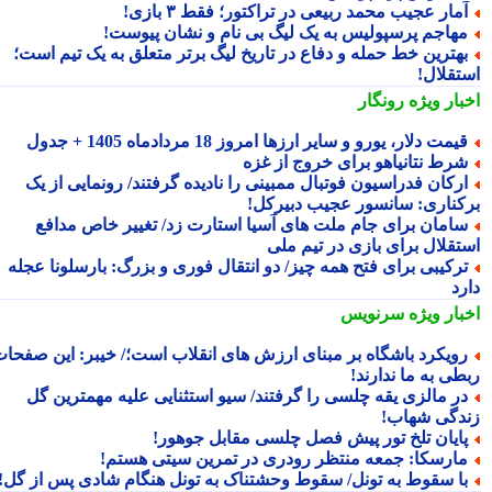
مار عجیب محمد ربیعی در تراکتور؛ فقط ۳ بازی!
هاجم پرسپولیس به یک لیگ بی نام و نشان پیوست!
هترین خط حمله و دفاع در تاریخ لیگ برتر متعلق به یک تیم است؛
تقلال!
بار ویژه
رونگار
یمت دلار، یورو و سایر ارزها امروز 18 مردادماه 1405 + جدول
رط نتانیاهو برای خروج از غزه
رکان فدراسیون فوتبال ممبینی را نادیده گرفتند/ رونمایی از یک
کناری: سانسور عجیب دبیرکل!
امان برای جام ملت های آسیا استارت زد/ تغییر خاص مدافع
تقلال برای بازی در تیم ملی
رکیبی برای فتح همه چیز/ دو انتقال فوری و بزرگ: بارسلونا عجله
رد
بار ویژه
سرنویس
ویکرد باشگاه بر مبنای ارزش های انقلاب است؛/ خیبر: این صفحات
طی به ما ندارند!
ر مالزی یقه چلسی را گرفتند/ سیو استثنایی علیه مهمترین گل
دگی شهاب!
ایان تلخ تور پیش فصل چلسی مقابل جوهور!
ارسکا: جمعه منتظر رودری در تمرین سیتی هستم!
ا سقوط به تونل/ سقوط وحشتناک به تونل هنگام شادی پس از گل!