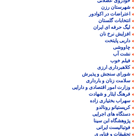
ودروی عضلانی
هرستان رزن
عتراضات در اکوادور
نتخابات گلستان
یگ حرفه ای ایران
فزایش نرخ نان
اربی پایتخت
اووشی
شت آب
یلم خوب
لاهبرداری ارزی
ورای سنجش و پذیرش
لامت زنان و بارداری
زارت امور اقتصادی و دارایی
رهنگ ایثار و شهادت
هراب بختیاری زاده
ریستیانو رونالدو
ستگاه های اجرایی
ژوهشگاه ابن سینا
وتبالیست ایرانی
حقیقات و فناوری