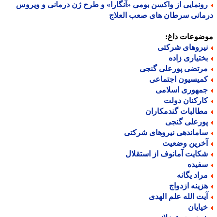
ونمایی از واکسن بومی «آنگارا» و طرح ژن درمانی و ویروس
انی سرطان های صعب العلاج
ضوعات داغ:
یروهای شرکتی
ختیاری زاده
رتضی پورعلی گنجی
میسیون اجتماعی
مهوری اسلامی
ارکنان دولت
طالبات گندمکاران
ورعلی گنجی
اماندهی نیروهای شرکتی
خرین وضعیت
کایت آمانوف از استقلال
فیده
راد یگانه
زینه ازدواج
یت الله علم الهدی
یایان