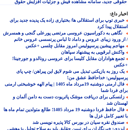
وقی جدید، سامانه مشاهده فیش و جزئیات افزایش حقوق
ار داغ:
بری توپ برای استقلالی ها/ بختیاری زاده یک پدیده جدید برای
قلال پیدا کرد
گاهی به دکوراسیون عروسی مرتضی پورعلی گنجی و همسرش
ز ورود زیبای عروس و داماد تا لباس پرنسسی عروس خانم
هاجم پیشین پرسپولیس امروز مقابل چلسی +عکس
اکنش ابرقویی به پیشنهاد سپاهان
جمع هواداران مقابل کلیسا برای عروسی رونالدو و جورجینا!
کس
ک روز به بازیکنی تبدیل می شوم لایق این پیراهن/ چپ پای
سپولیس: خداحافظ عشق من!
فال ارمنی دوشنبه 19مرداد ماه 1405 | پیام الهه خوشبختی ارمنی
ی فردا شما
لنسکی برای دریافت موشک پاتریوت دست به دامن آلمان و
ستان شد
فال حافظ فردا دوشنبه 19 مرداد 1405؛ طالع متولدین تمام ماه ها
تعبیر کامل غزل ها
ندوق نقره سیان در بورس کالا پذیره نویسی شد
یزدی: خبرنگاران برای تبیین حقایق باید به سلاح تحلیل پژوهشی