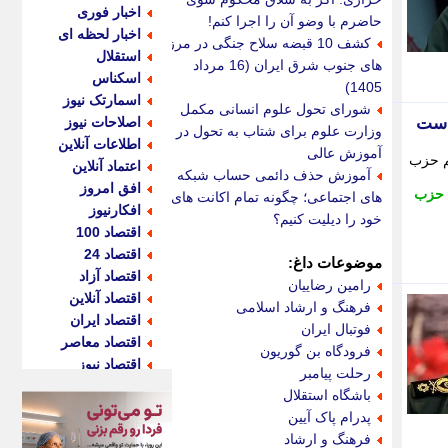
اخبار فوری
حاضرم با وضو آن را اجرا کنم!
اخبار لحظه ای
کشف 10 قبضه سلاح جنگی در مرز
استقلال
های جنوب شرق ایران (16 مرداد
اسکناس
1405)
اسمارتک نیوز
شورای تحول علوم انسانی مکمل
است
اصلاحات نیوز
وزارت علوم برای شتاب به تحول در
اطلاعات آنلاین
آموزش عالی
م حزب
اعتماد آنلاین
آموزش حذف دائمی حساب شبکه
افق امروز
حزب
های اجتماعی؛ چگونه تمام اکانت های
افکارنیوز
خود را دیلیت کنیم؟
اقتصاد 100
اقتصاد 24
موضوعات داغ:
اقتصاد آزاد
رامین رضاییان
اقتصاد آنلاین
فرهنگ و ارشاد اسلامی
اقتصاد ایران
فوتبال ایران
اقتصاد معاصر
فرودگاه بن گوریون
اقتصاد نیوز
رحلت پیامبر
اکو ایران
باشگاه استقلال
اکوفارس
پدرام پاک آیین
اکونگار
فرهنگ و ارشاد