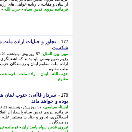
از لبنان و مقابله با زیاده خواهی های رژیم
فرمانده نیروی قدس سپاه
-
حزب الله
-
ر
تجاوز و جنایات اراده ملت م
177 -
شکست
-
-
مهر
بین الملل
57 روز پیش - پنجشنبه 21 خرداد 1405، 20:00
رژیم صهیونیستی باید بداند که اشغالگری
اراده ملت مقاوم لبنان و رزمندگان حزب ا
ملت مقاوم ...
حزب الله
-
لبنان
-
اراده ملت
-
فرمانده 
مقاوم
سردار قاآنی: جنوب لبنان 
178 -
بوده و خواهد ماند
-
-
ایسنا
سیاسی
57 روز پیش - پنجشنبه 21 خرداد 1405، 19:55
فرمانده نیروی قدس سپاه پاسداران انقلاب
اشغالگری، تجاوز و جنایات مستمر علیه م
رزمندگان ...
نیروی قدس سپاه پاسداران
-
فرمانده نی