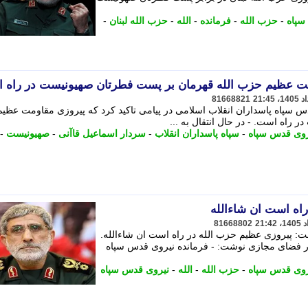
سپاه
-
حزب الله
-
فرمانده
-
الله
-
حزب الله لبنان
-
ومت عظیم حزب الله قهرمان بر پست فطرتان صهیونیست در راه 
81668821
س سپاه پاسداران انقلاب اسلامی در پیامی تاکید کرد که پیروزی مقاومت عظی
 راه است. - در ﺣﺎل اﻧﺘﻘﺎل ﺑﻪ ...
روی قدس سپاه
-
سپاه پاسداران انقلاب
-
سردار اسماعیل قاآنی
-
صهیونیست
-
اه است ان شاءالله
81668802
: پیروزی عظیم حزب الله در راه است ان شاءالله.
در فضای مجازی نوشت: - فرمانده نیروی قدس سپاه
روی قدس سپاه
-
حزب الله
-
الله
-
نیروی قدس سپاه