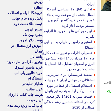
ریزش
ایران
عطاری
ادعای کانال 12 اسراییل: آمریکا
فروشگاه لوله و اتصالات
انتقال بخشی از سوخت رسان های
پخش زنده جام جهانی
خود را که در فرودگاه بن گوریون
قیمت طلا دست دوم
مستقر بودند، آغاز کرده
سرور اچ پی
این خوراکی ها را بخورید تا آلزایمر
پنجره وین تک
نگیرید
قیمت دلار امروز
استوری رامین رضاییان بعد جدایی از
آموزش ارز دیجیتال در
استقلال
تهران
تعطیلی ادارات و تغییر ساعت کاری
وانت بار
فردا 17 مرداد 1405 اعلام شد؛ تهران،
بهترین طراحی سایت یزد
البرز و اصفهان تعطیل، 13 استان با
خرید مانیتور استوک
ساعت کاری محدود
خرید فالوور پاپ آپ
مقصد غیرمنتظره برای سرمربی
اینستاگرام
استقلالی در فوتبال ایران + جزییات
فاعی
هدایای تبلیغاتی
استعلام استقلال از فیفا در مورد
خرید سالت
زی
جذب بازیکن آزاد و پنجره تیم بانوان
هزینه چاپ کتاب با ارزان
قیمت مس به 14201 دلار صعود
ترین قیمت
کرد؛ در آستانه ششمین رشد هفتگی
چاپ کتاب ویژه رتبه بندی
متوالی از 2020