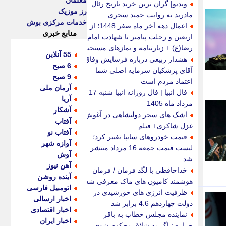
معلمان
ویدیو| گران ترین خرید تاریخ رئال
رز موزیک
مادرید به روایت حمید سحری
خدمات مرکزی بوش
اعمال دهه آخر ماه صفر 1448؛ از
منابع خبری
اربعین و رحلت پیامبر تا شهادت امام
رضا(ع) + زیارتنامه و نمازهای مستحبی
55 آنلاین
هشدار ربیعی درباره فرسایش وفاق؛
6 صبح
آقای پزشکیان سرمایه اصلی شما
9 صبح
اعتماد مردم است
آرمان ملی
فال انبیا | فال روزانه انبیا شنبه 17
آریا
مرداد ماه 1405
آشکار
اشک های سحر دولتشاهی در آغوش
آفتاب
غزل شاکری+ فیلم
آفتاب نو
قیمت خودروهای سایپا تغییر کرد؛
آوازه شهر
لیست قیمت جمعه 16 مرداد منتشر
آوش
شد
آهن نیوز
خداحافظی با لگد فرمان / فرمان
آینده روشن
هوشمند کامیون های ماک معرفی شد
اتومبیل فارسی
ظرفیت انرژی های خورشیدی در
اخبار ارسالی
دولت چهاردهم 4.6 برابر شد
اخبار اقتصادی
نماینده مجلس خطاب به باقر
اخبار ایران
خرازی: اگر به شلاق محکوم شوی