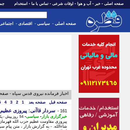
-
-
-
-
-
صفحه اصلی
خبر
آب و هوا
اوقات شرعی
تماس با ما
استخدام
جمعه، 16 مرداد 05
-
-
-
صفحه اصلی
سیاسی
اقتصادی
اجتماعی
اخبار فرمانده نیروی قدس سپاه - صفح
صفحه قبل
صفحه بعد
1
2
3
4
5
سردار قاآنی: پیروزی عظیم
161 -
-
-
خبرگزاری بازار
سیاسی
54 روز پیش - یکشنبه 24 خرداد 1405، 22:38
پیروزی مقاومت عظیم حزب الله قهرمان
شاءالله. - به گزارش بازار ، متن پیام س