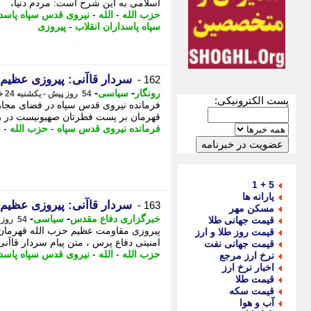
اسلامی به این شرح است: مردم دنیا،
حزب الله
-
الله
-
نیروی قدس سپاه پاسدا
سپاه پاسداران انقلاب
-
پیروزی
سردار قاآنی: پیروزی عظیم
162 -
-
-
رونگار
سیاسی
54 روز پیش - یکشنبه 24 خرداد 1405، 22:17
پست الکترونیکی:
فرمانده نیروی قدس سپاه در فضای مجازی
قهرمان بر پست فطرتان صهیونیست در ر
فرمانده نیروی قدس سپاه
-
حزب الله
-
ا
5 + 1
یارانه ها
سردار قاآنی: پیروزی عظیم
163 -
مسکن مهر
-
-
خبرگزاری دفاع مقدس
سیاسی
قیمت جهانی طلا
54 روز پیش - یکشنبه 24 خرداد 1405، 22:10
پیروزی مقاومت عظیم حزب الله قهرمان 
قیمت روز طلا و ارز
امنیتی دفاع پرس ، متن پیام سردار قاآنی
قیمت جهانی نفت
حزب الله
-
الله
-
نیروی قدس سپاه پاسدا
نرخ ارز مرجع
اخبار نرخ ارز
قیمت طلا
قیمت سکه
آب و هوا