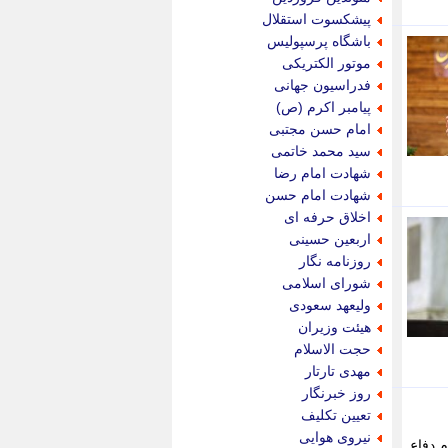
پویه آنلاین
پیشکسوت استقلال
پیام نفت
باشگاه پرسپولیس
تابناک
موتور الکتریکی
تازه نیوز
فدراسیون جهانی
تبیان
پیامبر اکرم (ص)
تجارت نیوز
امام حسن مجتبی
تحریریه
سید محمد خاتمی
ترابر نیوز
شهادت امام رضا
ترفندباز
شهادت امام حسن
تریبون اقتصاد
اخلاق حرفه ای
تسنیم نیوز
اربعین حسینی
تک ناک
روزنامه نگار
تکراتو
شورای اسلامی
توریسم آنلاین
ولیعهد سعودی
تولید نیوز
هیئت وزیران
تیتر فوری
حجت الاسلام
تیکنا
مهدی تارتار
جاب ویژن
روز خبرنگار
جار نیوز
تعیین تکلیف
جالبتر
نیروی هوایی
 دفاع