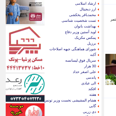
اکونیوز
ارشاد اسلامی
الف
ارز دیجیتال
انتشار آنلاین
محمدباقر یخکشی
اندیشه قرن
تمر
تست شخصیت شناسی
اندیشه معاصر
بهداشت بانوان
اندیشه ها
لوید آستین وزیر دفاع
انرژی پرس
پمکس مکزیک
ای استخدام
برزیل
ایتنا
شورای هماهنگی جبهه اصلاحات
ایراف
آکنه
ایران آرت
سریال فوق لیسانسه
ایران آنلاین
30 هزار
ایران زندگی
علی اصغر حداد
ایران فوری
پاندمی
ایرانی روز
الی عبادی
ایرانیتال
اقکند
ایرنا
هفته
ایسکانیوز
هشام المشیشی نخست وزیر تونس
ایسنا
گابی
ایکنا
دی زربی
ایلنا