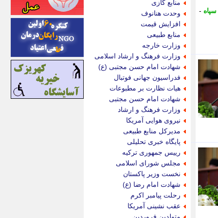
منابع گازی
اینتیتر
سپاه
-
وحدت هنانوف
ایونا نیوز
افزایش قیمت
بازتاب آنلاین
منابع طبیعی
باشگاه خبرنگاران
وزارت خارجه
باغستان نیوز
وزارت فرهنگ و ارشاد اسلامی
بامبوک
شهادت امام حسن مجتبی (ع)
ببین و بخون
فدراسیون جهانی فوتبال
بدینسان
هیات نظارت بر مطبوعات
بنکر
شهادت امام حسن مجتبی
بیت ران
وزارت فرهنگ و ارشاد
پارس فوتبال
نیروی هوایی آمریکا
پارسینه
مدیرکل منابع طبیعی
پارسینه پلاس
پایگاه خبری تحلیلی
پاز آنلاین
رییس جمهوری ترکیه
پاس گل
مجلس شورای اسلامی
پانا
نخست وزیر پاکستان
پرتو نیوز
شهادت امام رضا (ع)
پرسون
رحلت پیامبر اکرم
پنجره نیوز
عقب نشینی آمریکا
پویامگ
متولدین فروردین