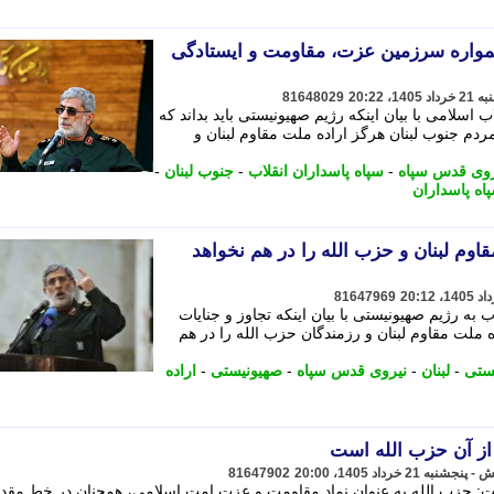
همواره سرزمین عزت، مقاومت و ایستادگی
81648029
 اسلامی با بیان اینکه رژیم صهیونیستی باید بداند که
ردم جنوب لبنان هرگز اراده ملت مقاوم لبنان و
روی قدس سپاه
-
سپاه پاسداران انقلاب
-
جنوب لبنان
-
اه پاسداران
قاوم لبنان و حزب الله را در هم نخواهد
81647969
ه رژیم صهیونیستی با بیان اینکه تجاوز و جنایات
 ملت مقاوم لبنان و رزمندگان حزب الله را در هم
ستی
-
لبنان
-
نیروی قدس سپاه
-
صهیونیستی
-
اراده
 از آن حزب الله است
81647902
ت: حزب الله به عنوان نماد مقاومت و عزت امت اسلامی، همچنان در خط مقدم