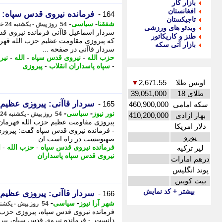
بازار کار
افغانستان
ف️رمانده نیروی قدس سپاه:
164 -
تاجیکستان
-
-
شفقنا
سیاسی
54 روز پیش - یکشنبه 24 خرداد 1405، 22:07
ویدئو های ورزشی
سردار اسماعیل قاآنی فرمانده نیروی قدس
طنز و کاریکاتور
که پیروزی مقاومت عظیم حزب الله قهرم
بازار آتی سکه
سردار قاآنی در صفحه ...
حزب الله
-
نیروی قدس سپاه
-
الله
-
نیر
-
سپاه پاسداران انقلاب
-
پیروزی
اونس طلا
2,671.55
▼
طلای 18
39,051,000
سردار قاآنی: پیروزی عظیم
165 -
سکه امامی
460,900,000
-
-
نور نیوز
سیاسی
54 روز پیش - یکشنبه 24 خرداد 1405، 21:55
بهار ازادی
410,200,000
پیروزی مقاومت عظیم حزب الله قهرمان
دلار امریکا
- فرمانده نیروی قدس سپاه گفت: پیرو
یورو
صهیونیست در راه است.ان ...
فرمانده نیروی قدس سپاه
-
حزب الله
-
ا
لیر ترکیه
نیروی قدس سپاه پاسداران
درهم امارات
پوند انگلیس
بیت کویین
بیشتر + کد نمایش
سردار قاآنی: پیروزی عظیم 
166 -
-
-
شهر آرا نیوز
سیاسی
54 روز پیش - یکشنبه 24 خرداد 1405، 21:47
فرمانده نیروی قدس سپاه، پیروزی حزب 
دانست. - فرمانده نیروی قدس سپاه، پیر