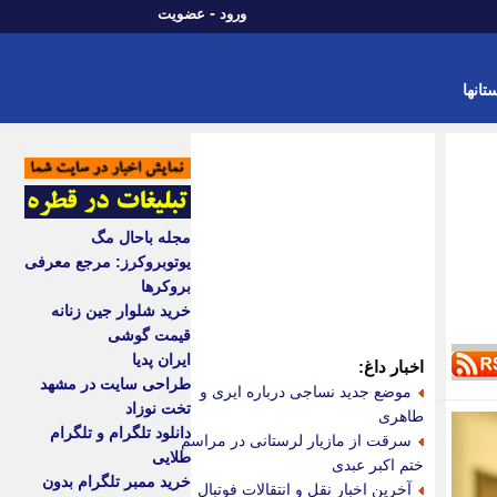
-
ورود
عضویت
تانها
مجله باحال مگ
یوتوبروکرز: مرجع معرفی
بروکرها
خرید شلوار جین زنانه
قیمت گوشی
ایران پدیا
اخبار داغ:
طراحی سایت در مشهد
موضع جدید نساجی درباره ایری و
تخت نوزاد
طاهری
دانلود تلگرام و تلگرام
سرقت از مازیار لرستانی در مراسم
طلایی
ختم اکبر عبدی
خرید ممبر تلگرام بدون
آخرین اخبار نقل و انتقالات فوتبال