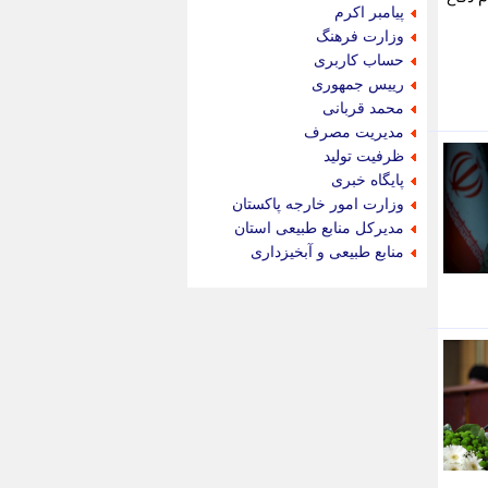
جام جم
پیامبر اکرم
جدید پرس
وزارت فرهنگ
جماران
حساب کاربری
جوان ایرانی
رییس جمهوری
جهان مانا
محمد قربانی
جهان نگر
مدیریت مصرف
جهان نیوز
ظرفیت تولید
چطور
پایگاه خبری
چمپیونات
وزارت امور خارجه پاکستان
چمدون
مدیرکل منابع طبیعی استان
چه خبر
منابع طبیعی و آبخیزداری
حادثه 24
حرف تو
حوادث پلاس
حوزه نیوز
خبر آنلاین
خبر جنوب
خبر سیاسی
خبر گردون
خبر ورزشی
خبرجو