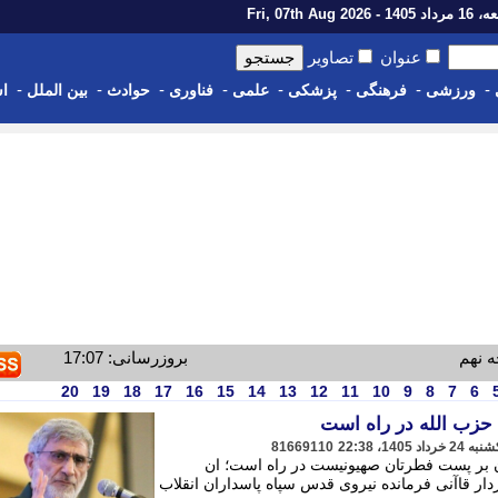
14 - Fri, 07th Aug 2026
عنوان
تصاویر
-
-
-
-
-
-
-
-
ورزشی
فرهنگی
پزشکی
علمی
فناوری
حوادث
بین الملل
اس
ه نهم
بروزرسانی: 17:07
20
19
18
17
16
15
14
13
12
11
10
9
8
7
6
 حزب الله در راه است
81669110
 بر پست فطرتان صهیونیست در راه است؛ ان
ردار قاآنی فرمانده نیروی قدس سپاه پاسداران انقلاب