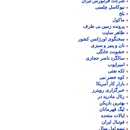
رکت فرابورس ایران
یوکاسل چلسی
لخ
اکول
رونده زمین بی طرف
اهر سایت
خنگوی اورژانس کشور
ان و پنیر و سبزی
شونت خانگی
الگرد ناصر حجازی
میرایوب
که نفتی
وه خضر نبی
ازار کار آمریکا
برگزاری رویترز
ئال مادرید در
هترین بازیکن
یگ قهرمانان
یالات متحده
وتبال ایران
یمه اول سال