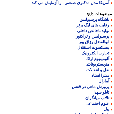
مریکا مدل «دکتری صنعتی» را آزمایش می کند
ضوعات داغ:
اشگاه پرسپولیس
قابت های لیگ برتر
ولید ناخالص داخلی
رسپولیس و تراکتور
بوالفضل رزاق پور
یشکسوت استقلال
جارت الکترونیک
لومینیوم اراک
نچستریونایتد
قل و انتقالات
یترا استاد
مارال
رورش ماهی در قفس
ابلو شهدا
الاب میانگران
لوم اجتماعی
یل