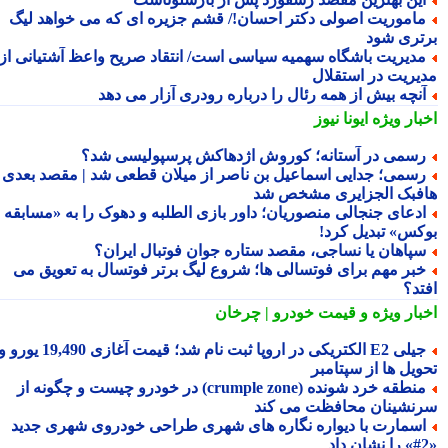
اموریت اصولی دکتر احسان!/ قشم جزیره ای که می خواهد لیگ
تری شود
دیریت باشگاه سهمیه سیاسی است/ انتقاد صریح واعظ آشتیانی از
یریت در استقلال
نچه بیش از همه رئال را درباره رودری آزار می دهد
بار ویژه
ایونا نیوز
سمی در آستانه؛ کوروش اژدهاکش پرسپولیسی شد؟
سمی؛ جدایی اسماعیل بن ناصر از میلان قطعی شد | مقصد بعدی
فبک الجزایری مشخص شد
دعای جنجالی منصوریان؛ داور بازی الطلبه و دهوک را به «مسابقه
کس» تبدیل کرد!
پاهان یا نساجی، مقصد ستاره جوان فوتبال ایران؟
بر مهم برای فوتسالی ها؛ شروع لیگ برتر فوتسال به تعویق می
تد؟
بار ویژه
و قیمت خودرو | چرخان
جیلی E2 الکتریکی در اروپا ثبت نام شد؛ قیمت آغازی 19,490 یورو و
ویل ها از سپتامبر
منطقه خرد شونده (crumple zone) در خودرو چیست و چگونه از
نشینان محافظت می کند
سمارت با دیواره نگاره های شهری طراحی خودروی شهری جدید