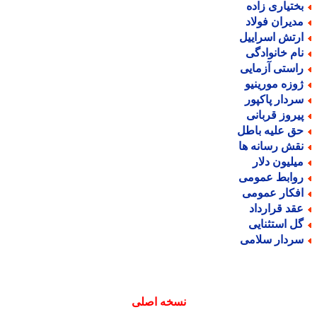
ختیاری زاده
دیران فولاد
رتش اسراییل
ام خانوادگی
استی آزمایی
وزه مورینیو
ردار پاکپور
یروز قربانی
ق علیه باطل
قش رسانه ها
یلیون دلار
وابط عمومی
فکار عمومی
قد قرارداد
ل استثنایی
ردار سلامی
نسخه اصلی