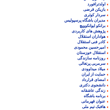
ولدترافورد
ازیکن قرضی
ردار کوثری
دیران باشگاه پرسپولیس
رانکو ایوانکوویچ
ژوهش های کاربردی
واداران استقلال
ادر فنی استقلال
میرحسین محمودی
ستقلال خوزستان
وزنامه سازندگی
رمربی پرتغالی
یلاد میداوودی
مایت از ایران
مضای قرارداد
انشجوی دکتری
ندگی عاشقانه
رنامه باشگاه
نوان قهرمانی
افبک تیم ملی