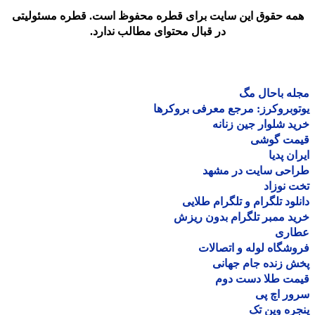
مه حقوق این سایت برای قطره محفوظ است. قطره مسئولیتی
در قبال محتوای مطالب ندارد.
ه باحال مگ
وبروکرز: مرجع معرفی بروکرها
د شلوار جین زنانه
مت گوشی
ان پدیا
احی سایت در مشهد
 نوزاد
لود تلگرام و تلگرام طلایی
د ممبر تلگرام بدون ریزش
اری
شگاه لوله و اتصالات
 زنده جام جهانی
مت طلا دست دوم
ر اچ پی
ره وین تک