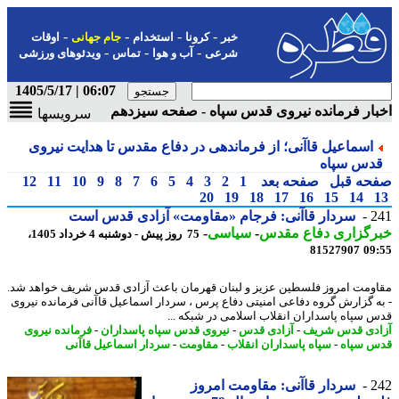
-
-
-
-
خبر
کرونا
استخدام
جام جهانی
اوقات
-
-
-
شرعی
آب و هوا
تماس
ویدئوهای ورزشی
06:07 | 1405/5/17
ار فرمانده نیروی قدس سپاه - صفحه سیزدهم
سرویسها
اسماعیل قاآنی؛ از فرماندهی در دفاع مقدس تا هدایت نیروی
دس سپاه
حه قبل
صفحه بعد
1
2
3
4
5
6
7
8
9
10
11
12
20
19
18
17
16
15
14
2
سردار قاآنی: فرجام «مقاومت» آزادی قدس است
رگزاری دفاع مقدس
-
سیاسی
-
75 روز پیش - دوشنبه 4 خرداد 1405،
81527907
09
ومت امروز فلسطین عزیز و لبنان قهرمان باعث آزادی قدس شریف خواهد شد.
ه گزارش گروه دفاعی امنیتی دفاع پرس ، سردار اسماعیل قاآنی فرمانده نیروی
 سپاه پاسداران انقلاب اسلامی در شبکه ...
دی قدس شریف
-
آزادی قدس
-
نیروی قدس سپاه پاسداران
-
فرمانده نیروی
 سپاه
-
سپاه پاسداران انقلاب
-
مقاومت
-
سردار اسماعیل قاآنی
2
سردار قاآنی: مقاومت امروز