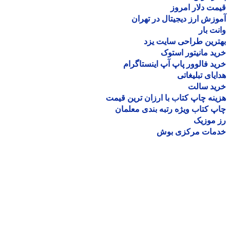
ت دلار امروز
زش ارز دیجیتال در تهران
ت بار
رین طراحی سایت یزد
د مانیتور استوک
د فالوور پاپ آپ اینستاگرام
یای تبلیغاتی
ید سالت
نه چاپ کتاب با ارزان ترین قیمت
 کتاب ویژه رتبه بندی معلمان
موزیک
مات مرکزی بوش