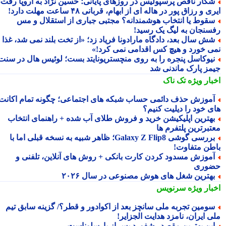
کار ناقص پرسپولیس در روزهای پایانی؛ حسین نژاد به اروپا رفت،
ی و رزاق پور در هاله ای از ابهام، قربانی ۴۸ ساعت مهلت دارد!
قوط یا انتخاب هوشمندانه؟ مجتبی جباری از استقلال و مس
سنجان به لیگ یک رسید!
ش سال بعد، دادگاه مارادونا فریاد زد؛ «از تخت بلند نمی شد، غذا
ی خورد و هیچ کس اقدامی نمی کرد!»
یوکاسل پنجره را به روی منچستریونایتد بست؛ لوئیس هال در سنت
مز پارک ماندنی شد
بار ویژه
تک ناک
موزش حذف دائمی حساب شبکه های اجتماعی؛ چگونه تمام اکانت
ی خود را دیلیت کنیم؟
هترین اپلیکیشن خرید و فروش طلای آب شده + راهنمای انتخاب
تبرترین پلتفرم ها
بررسی گوشی Galaxy Z Flip8؛ ظاهر شبیه به نسخه قبلی اما با
طن متفاوت!
موزش مسدود کردن کارت بانکی + روش های آنلاین، تلفنی و
وری
هترین شغل های هوش مصنوعی در سال ۲۰۲۶
بار ویژه
سرنویس
ومین تجربه ملی سانچز بعد از اکوادور و قطر؟/ گزینه سابق تیم
ی ایران، نامزد هدایت الجزایر!
ین بهترین مقصد رشفورد پس از بارسلوناست