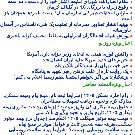
قام انصارالله: شورای امنیت اعتبار خود را از دست داده است
قوع زلزله با بزرگای 4.6 در گلباف کرمان
اراتن انتخابات دبیرکلی سازمان ملل؛ لیست نامزدها همچنان باز
ت
بینید|انتشار تصاویر محرمانه از تعقیب یک شیء ناشناس در آسمان
ورمیانه
ورش شبانه اشغالگران اسراییلی به نقاط مختلف کرانه باختری
بار ویژه
روز نو
اکنش فوری همتی به ادعای وزیر خزانه داری آمریکا
حریم های جدید آمریکا علیه ایران اعمال شد
بر خوب برای بازنشستگان بانک رفاه
ک روایت تازه از علت نرفتن رهبر شهید به پناهگاه
زشکیان: من اگر بخواهم استعفا بدهم رسما اعلام می کنم!
بار ویژه
اندیشه معاصر
وام اجاره مسکن ۱۴۰۵ | شرایط ثبت نام، مبلغ وام ودیعه مسکن،
ارک لازم و نحوه دریافت تسهیلات مستاجران
قوق بیمه بیکاری کی واریز میشود؟ | زمان پرداخت مقرری بیمه
تاریخ واریز و نحوه پیگیری با کد ملی
قیمت بیمه موتور سیکلت ۱۴۰۵ اعلام شد | جدول نرخ بیمه موتور
کلت، هزینه بیمه شخص ثالث و عوامل موثر بر مبلغ نهایی
یمه سلامت روستایی چیست؟ | شرایط بیمه سلامت روستایی