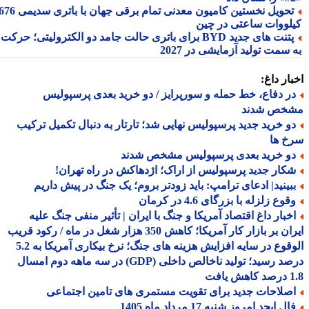
تحویل نخستین کامیون معدنی تمام برقی جهان با باتری سدیمی 676
لووات ساعتی در چین
پتنت های جدید BYD برای باتری حالت جامد دو الکترولیتی؛ حرکت
سمت تولید آزمایشی در 2027
ار داغ:
ر دفاع، خط حمله و سورپرایز / دو خرید بعدی پرسپولیس
خص شدند
و خرید جدید پرسپولیس نهایی شد؛ تارتار به دنبال تکمیل ترکیب
خ ها
و خرید بعدی پرسپولیس مشخص شدند
کار جدید پرسپولیس از اراک؛ اژدهاکش در راه تهران!
بینید| ادعای ترامپ: باید زودتر بروم؛ یک جنگ در پیش داریم
وع زلزله با بزرگای 4.6 در کرمان
خبار داغ اقتصاد آمریکا و جنگ با ایران | تأثیر منفی جنگ علیه
ایران بر بازار کار آمریکا؛ کاهش 350 هزار شغل در ماه / رکود قریب
الوقوع در سایه افزایش هزینه های جنگ؛ نرخ بیکاری آمریکا به 5.2
درصد رسید؛ تولید ناخالص داخلی (GDP) در سه ماهه دوم امسال
افت
صلاحات جدید برای تقویت مستمری های تامین اجتماعی
ل ابجد امروز شنبه 17 مرداد ماه 1405