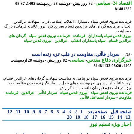
اد 24
-
سیاسی
-
82 روز پیش - دوشنبه 28 اردیبهشت 1405، 08:37
81481
انده نیروی قدس سپاه پاسداران انقلاب اسلامی در پی شهادت عزالدین
داد، فرمانده گردان های عزالدین قسام تصریح کرد: ترور خائنانه فرمانده بزرگ
اهد، -
وی قدس سپاه پاسداران
-
فرمانده
-
فرمانده نیروی قدس سپاه
-
گردان های
لدین قسام
-
سپاه پاسداران انقلاب
-
عزالدین
-
نیروی قدس سپاه
2
سردار قاآنی: مقاومت در قلب غزه زنده است
رگزاری دفاع مقدس
-
سیاسی
-
82 روز پیش - دوشنبه 28 اردیبهشت
81481132
1405
انده نیروی قدس سپاه در پیامی به مناسبت شهادت گردان های عزالدین قسام،
ر خائنانه او از سوی صهیونیست های بزدل را نمایانگر زنده بودن مقاومت به
ه در قلب غزه قهرمان دانست. - به گزارش ...
انده نیروی قدس سپاه
-
نیروی قدس سپاه
-
سردار قاآنی
-
عزالدین
-
فرمانده
-
ومت
-
سردار اسماعیل قاآنی
حه قبل
صفحه بعد
1
2
3
4
5
6
7
8
9
10
11
12
20
19
18
17
16
15
14
بار ویژه
تسنیم نیوز