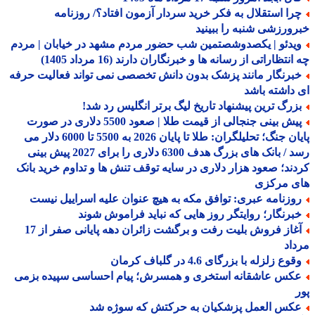
را استقلال به فکر خرید سردار آزمون افتاد؟/ روزنامه
ورزشی شنبه را ببینید
یدئو | یکصدوشصتمین شب حضور مردم مشهد در خیابان | مردم
نتظاراتی از رسانه ها و خبرنگاران دارند (16 مرداد 1405)
برنگار مانند پزشک بدون دانش تخصصی نمی تواند فعالیت حرفه
داشته باشد
زرگ ترین پیشنهاد تاریخ لیگ برتر انگلیس رد شد!
پیش بینی جنجالی از قیمت طلا | صعود 5500 دلاری در صورت
پایان جنگ؛ تحلیلگران: طلا تا پایان 2026 به 5500 تا 6000 دلار می
رسد / بانک های بزرگ هدف 6300 دلاری را برای 2027 پیش بینی
ند؛ صعود هزار دلاری در سایه توقف تنش ها و تداوم خرید بانک
ی مرکزی
وزنامه عبری: توافق مکه به هیچ عنوان علیه اسراییل نیست
برنگار؛ روایتگر روز هایی که نباید فراموش شوند
آغاز فروش بلیت رفت و برگشت زائران دهه پایانی صفر از 17
اد
وع زلزله با بزرگای 4.6 در گلباف کرمان
کس عاشقانه استخری و همسرش؛ پیام احساسی سپیده بزمی
کس العمل پزشکیان به حرکتش که سوژه شد