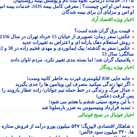
نحوه ثبت نام و پوشش بیمه روستاییان
بیمه اس او اس چیست؟ | معرفی کامل بیمه SOS، خدمات بیمه اس
 اس و مزایای آن برای بیمه شدگان
بار ویژه
اقتصاد آزاد
یمت برق گران شده است؟
کس| سفر زمان؛ تصویری از خیابان 15 خرداد تهران در سال 1356
وش استعلام دهک یارانه ای و اعتراض به تغییرات جدید
عکس| سفر به گذشته؛ بیک ایمانوردی و مهدی فخیم زاده در 38 و 32
لگی؛ سال 53
لاستیک گران شد؛ اما بسته بندی تغییر نکرد، مردم تاوان دادند
بار ویژه
رونگار
به جایی 830 کیلومتری غیرت به خاطر کانیه وست!
گر تنها زندگی میکنید مصرف این ویتامین ها را جدی بگیرید
دال مرگ و زندگی در خط حمله تیم جوانان/ زاده عطار بازوبند را
 گرفت (عکس)
ا این وضع، سیتی ششم یا هفتم می شود!
مدید قرارداد وینیسیوس به ضرر بارسلونا شد
بار فوتبال در صبح فوتبالی
شاهکار اقتصادی لایپزیگ؛ ۵۴۷ میلیون یورو درآمد از فروش ستاره
سود خالص!