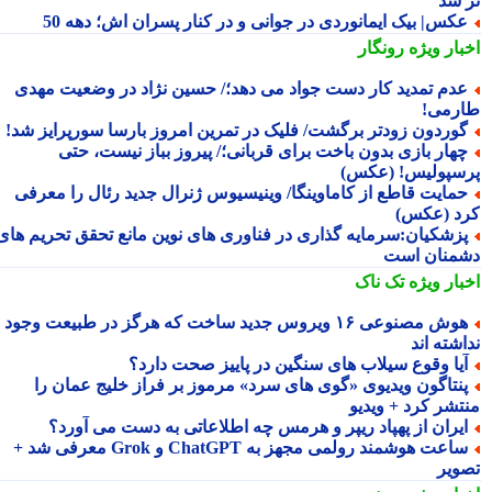
 شد
کس| بیک ایمانوردی در جوانی و در کنار پسران اش؛ دهه 50
بار ویژه
رونگار
دم تمدید کار دست جواد می دهد؛/ حسین نژاد در وضعیت مهدی
رمی!
وردون زودتر برگشت/ فلیک در تمرین امروز بارسا سورپرایز شد!
هار بازی بدون باخت برای قربانی؛/ پیروز بباز نیست، حتی
سپولیس! (عکس)
مایت قاطع از کاماوینگا/ وینیسیوس ژنرال جدید رئال را معرفی
د (عکس)
زشکیان:سرمایه گذاری در فناوری های نوین مانع تحقق تحریم های
منان است
بار ویژه
تک ناک
هوش مصنوعی ۱۶ ویروس جدید ساخت که هرگز در طبیعت وجود
شته اند
یا وقوع سیلاب های سنگین در پاییز صحت دارد؟
نتاگون ویدیوی «گوی های سرد» مرموز بر فراز خلیج عمان را
تشر کرد + ویدیو
یران از پهپاد ریپر و هرمس چه اطلاعاتی به دست می آورد؟
ساعت هوشمند رولمی مجهز به ChatGPT و Grok معرفی شد +
ویر