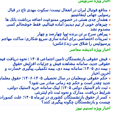
بار ویژه
سرنویس
نافع فوتبال ایران در انفعال نیست/ سکوت مهدی تاج در قبال
ایی جهانی اینفانتینیو
شدار جدی همتی در خصوص ممنوعیت اضافه برداشت بانک ها
یزهای خوبی از تیم دیدیم/ آماده فینالیم، فقط خوشحالم کسی
دوم نشد
یراهن سرخ بر تن برنده توپا چهارصد و چهار
مرینات اختصاصی برای آماده سازی سریع شکاری/ ساکت مهاجم
سپولیس را شلاق می زند!(عکس)
بار ویژه
اندیشه معاصر
فیش حقوقی بازنشستگان تامین اجتماعی ۱۴۰۵ | نحوه دریافت فیش
وقی جدید، سامانه مشاهده فیش و جزئیات افزایش حقوق
بیمه دی ۱۴۰۵؛ سامانه بیمه دی، بیمه تکمیلی، پیگیری خسارت و
رین اخبار
حکم حقوقی نومعلمان در سال تحصیلی ۱۴۰۵-۱۴۰۶؛ حقوق معلمان
ید چقدر است و حکم چه زمانی صادر می شود؟
ثبت نام لاستیک دولتی ۱۴۰۵؛ لینک سامانه خرید لاستیک دولتی،
ایط دریافت، مدارک و نحوه ثبت نام اینترنتی
کسر از حقوق بازنشستگان کشوری در تیرماه ۱۴۰۵؛ علت کسورات
ست و بازنشستگان چگونه پیگیری کنند؟
بار ویژه
تسنیم نیوز