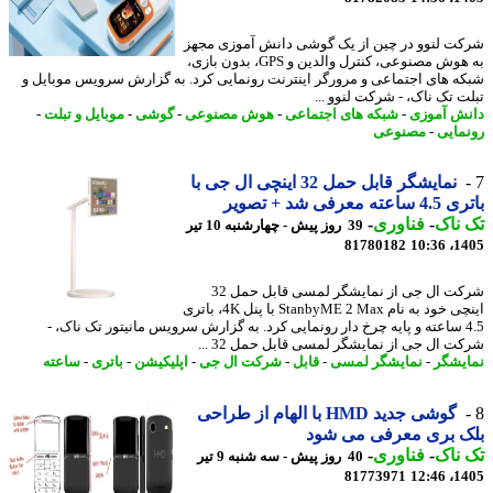
ت لنوو در چین از یک گوشی دانش آموزی مجهز
به هوش مصنوعی، کنترل والدین و GPS، بدون بازی،
ه های اجتماعی و مرورگر اینترنت رونمایی کرد. به گزارش سرویس موبایل و
ت تک ناک، - شرکت لنوو ...
ش آموزی
-
شبکه های اجتماعی
-
هوش مصنوعی
-
گوشی
-
موبایل و تبلت
-
مایی
-
مصنوعی
نمایشگر قابل حمل 32 اینچی ال جی با
ه معرفی شد + تصویر
ناک
-
فناوری
-
39 روز پیش - چهارشنبه 10 تیر
81780182
1405
شرکت ال جی از نمایشگر لمسی قابل حمل 32
اینچی خود به نام StanbyME 2 Max با پنل 4K، باتری
4.5 ساعته و پایه چرخ دار رونمایی کرد. به گزارش سرویس مانیتور تک ناک، -
ت ال جی از نمایشگر لمسی قابل حمل 32 ...
یشگر
-
نمایشگر لمسی
-
قابل
-
شرکت ال جی
-
اپلیکیشن
-
باتری
-
ساعته
گوشی جدید HMD با الهام از طراحی
ک بری معرفی می شود
ناک
-
فناوری
-
40 روز پیش - سه شنبه 9 تیر
81773971
1405