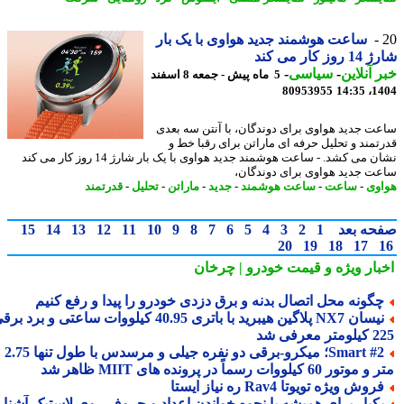
ساعت هوشمند جدید هواوی با یک بار
ز کار می کند
 آنلاین
-
سیاسی
-
5 ماه پیش - جمعه 8 اسفند
80953955
1404
ت جدید هواوی برای دوندگان، با آنتن سه بعدی
تمند و تحلیل حرفه ای ماراتن برای رقبا خط و
نشان می کشد. - ساعت هوشمند جدید هواوی با یک بار شارژ 14 روز کار می کند
ت جدید هواوی برای دوندگان،
وی
-
ساعت
-
ساعت هوشمند
-
جدید
-
ماراتن
-
تحلیل
-
قدرتمند
حه بعد
1
2
3
4
5
6
7
8
9
10
11
12
13
14
15
20
19
18
17
بار ویژه
و قیمت خودرو | چرخان
گونه محل اتصال بدنه و برق دزدی خودرو را پیدا و رفع کنیم
نیسان NX7 پلاگین هیبرید با باتری 40.95 کیلووات ساعتی و برد برقی
 معرفی شد
Smart #2؛ میکرو-برقی دو نفره جیلی و مرسدس با طول تنها 2.75
ور 60 کیلووات رسماً در پرونده های MIIT ظاهر شد
روش ویژه تویوتا Rav4 ره نیاز ایستا
کبار برای همیشه با نحوه خواندن اعداد و حروف روی لاستیک آشنا