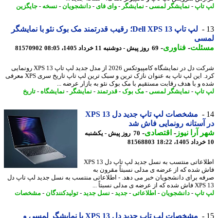
تاپ
-
نمایشگر لمسی
-
نمایشگر
-
وای فای
-
دانشجویان
-
نسخه
-
جایگزین
لپ تاپ Dell XPS 13؛ رقیب قدرتمند مک بوک نئو با نمایشگر
سی
ئلت
-
فناوری
-
69 روز پیش - دوشنبه 11 خرداد 1405، 08:05
81570902
شرکت دل در نمایشگاه کامپیوتکس 2026 از مدل جدید لپ تاپ XPS 13 رونمایی
کرد. این لپ تاپ به عنوان نازک ترین و سبک ترین لپ تاپ تاریخ سری XPS معرفی
 و با هدف رقابت مستقیم با مک بوک نئو به بازار عرضه ...
تاپ
-
نمایشگر لمسی
-
مک بوک
-
قدرتمند
-
نمایشگر
-
نمایشگاه
-
تاریخ
مشخصات لپ تاپ جدید دل XPS 13
آستانه رونمایی فاش شد
 آرا نیوز
-
اقتصادی
-
70 روز پیش - یکشنبه
81568803
اطلاعاتی منتسب به نسل جدید لپ تاپ دل XPS 13
 شده که از عرضه ی مدلی نسبتاً مقرون به
ه برای دانشجویان خبر می دهد. - اطلاعاتی منتسب به نسل جدید لپ تاپ دل
از عرضه ی مدلی نسبتاً ...
تاپ
-
دانشجویان
-
اطلاعاتی
-
جدید
-
نسل جدید
-
تولیدکنندگان
-
مشخصات
مشخصات لپ تاپ جدید دل XPS 13 با نمایشگر لمسی و