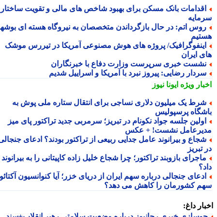
قدامات بانک مسکن برای بهبود شاخص های مالی و تقویت ساختار
مایه
وس اتم: در حال بازگرداندن متخصصان به نیروگاه هسته ای بوشهر
تیم
ینفوگرافیک/ پروژه های هوش مصنوعی آمریکا در تیررس موشک
ی ایران
شست خبری سرپرست وزارت دفاع با خبرنگاران
ردار رضایی: پیروز نبرد با آمریکا و اسراییل شدیم
بار ویژه
ایونا نیوز
رط یک میلیون دلاری نساجی برای انتقال ستاره ملی پوش به
شگاه پرسپولیس
ولین جلسه جواد نکونام در تبریز؛ سرمربی جدید تراکتور پای میز
یرعامل نشست! + عکس
جاع و بیرانوند عامل جدایی ربیعی از تراکتور بودند؟ ادعای جنجالی
تبریز
اجرای بازوبند تراکتور؛ چرا شجاع خلیل زاده کاپیتانی را به بیرانوند
د؟
دعای جنجالی درباره سهم ایران از دریای خزر؛ آیا کنوانسیون آکتائو
م کشورمان را کاهش می دهد؟
ار داغ:
وسازی خبری رجانیوز درباره وضعیت سلامتی رهبر انقلاب+سند