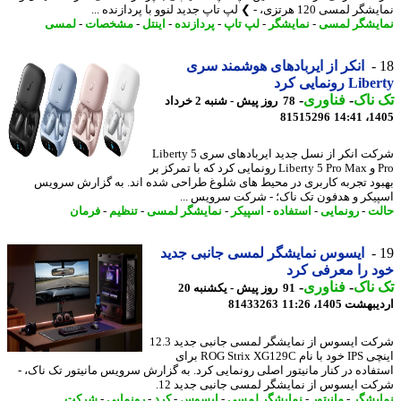
 120 هرتزی، - ❯ لپ تاپ جدید لنوو با پردازنده ...
یشگر لمسی
-
نمایشگر
-
لپ تاپ
-
پردازنده
-
اینتل
-
مشخصات
-
لمسی
انکر از ایربادهای هوشمند سری
L رونمایی کرد
ناک
-
فناوری
-
78 روز پیش - شنبه 2 خرداد
81515296
1405
شرکت انکر از نسل جدید ایربادهای سری Liberty 5
Pro و Liberty 5 Pro Max رونمایی کرد که با تمرکز بر
ود تجربه کاربری در محیط های شلوغ طراحی شده اند. به گزارش سرویس
یکر و هدفون تک ناک؛ - شرکت سرویس ...
ت
-
رونمایی
-
استفاده
-
اسپیکر
-
نمایشگر لمسی
-
تنظیم
-
فرمان
ایسوس نمایشگر لمسی جانبی جدید
 را معرفی کرد
ناک
-
فناوری
-
91 روز پیش - یکشنبه 20
شت 1405، 11:26
81433263
شرکت ایسوس از نمایشگر لمسی جانبی جدید 12.3
اینچی IPS خود با نام ROG Strix XG129C برای
فاده در کنار مانیتور اصلی رونمایی کرد. به گزارش سرویس مانیتور تک ناک، -
ت ایسوس از نمایشگر لمسی جانبی جدید 12.
یشگر
-
مانیتور
-
نمایشگر لمسی
-
ایسوس
-
کرد
-
رونمایی
-
شرکت