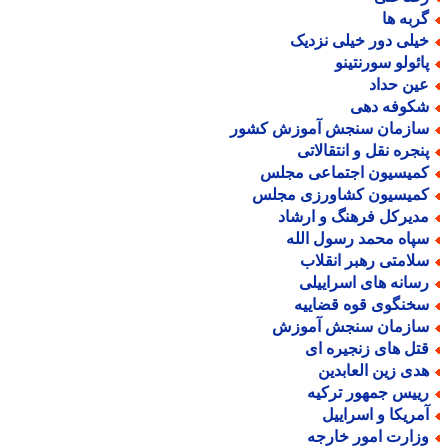
ربه ها
یلی دور خیلی نزدیک
ائولو سورنتینو
ین حداد
کوفه دهی
ازمان سنجش آموزش کشور
نجره نقل و انتقالاتی
میسیون اجتماعی مجلس
میسیون کشاورزی مجلس
دیرکل فرهنگ و ارشاد
پاه محمد رسول الله
لامتی رهبر انقلاب
سانه های اسراییلی
خنگوی قوه قضاییه
ازمان سنجش آموزش
تل های زنجیره ای
دی زین العابدین
ییس جمهور ترکیه
مریکا و اسراییل
زارت امور خارجه