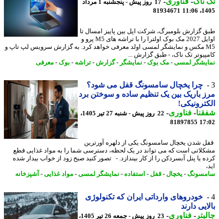
ناک
-
فناوری
-
17 روز پیش - پنجشنبه 1 مرداد
81934671
1405
 گزارش بلومبرگ، شرکت اپل بین پاییز امسال تا
اوایل 2027 مک بوک اولترا را با تراشه های M5 پرو و
M5 مکس و نمایشگر لمسی اولد معرفی خواهد کرد. به گزارش سرویس لپ تاپ و
پیوتر تک ناک، - طبق گزارش ...
یشگر لمسی
-
مک بوک
-
نمایشگر
-
گزارش
-
تراشه
-
بوک
-
معرفی
چرا یخچال سامسونگ قفل می شود؟
 باریک بین یک تنظیم ساده و سوختن برد
ترونیکی!
نا
-
فناوری
-
22 روز پیش - شنبه 27 تیر 1405،
81897855
17
 شدن یخچال سامسونگ یکی از دلهره آورترین
لاتی است که می تواند در یک لحظه، دسترسی شما را به مواد غذایی قطع
ه یا پنل آبسردکن را از کار بیندازد. - تصور کنید صبح زود از خواب بیدار شده
مسونگ
-
یخچال
-
قفل
-
استفاده
-
نمایشگر لمسی
-
مواد غذایی
-
آشپزخانه
خودروهای وارداتی ایران که تکنولوژی
ایی دارند
بتر
-
فناوری
-
23 روز پیش - جمعه 26 تیر 1405،