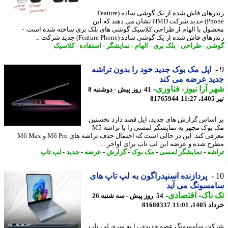
رندرهای فاش شده از یک گوشی ساده (Feature
Phone) جدید شرکت HMD نشان می دهند که این
ول با الهام از طراحی کلاسیک گوشی های بلک بری ساخته شده است. -
ای فاش شده از یک گوشی ساده (Feature Phone) جدید شرکت ...
شی
-
طراحی
-
بلک بری
-
الهام
-
نمایشگر
-
استفاده
-
کلاسیک
اپل مک بوک جدید خود را بدون تراشه
د عرضه می کند
 آرا نیوز
-
فناوری
-
41 روز پیش - دوشنبه 8
1
81765944
اساس گزارش های جدید، اپل قصد دارد نخستین
مک بوک مجهز به نمایشگر لمسی را با تراشه M5
معرفی کند. این در حالی است که احتمال حذف تراشه های M6 Pro و M6 Max
ح شده و عرضه این لپ تاپ برای اواخر ...
شه
-
نمایشگر لمسی
-
مک بوک
-
گزارش
-
عرضه
-
جدید
-
لپ تاپ
پردازنده اسنپدراگون به لپ تاپ های
مسونگ می آید
ناک
-
اقتصادی
-
54 روز پیش - سه شنبه 26
14، 11:01
81680337
ت سامسونگ عضو جدیدی را به سری لپ تاپ