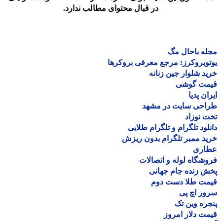
در قبال محتوای مطالب ندارد.
ه باحال مگ
وبروکرز: مرجع معرفی بروکرها
د شلوار جین زنانه
مت گوشی
ان پدیا
احی سایت در مشهد
 نوزاد
لود تلگرام و تلگرام طلایی
د ممبر تلگرام بدون ریزش
اری
شگاه لوله و اتصالات
 زنده جام جهانی
مت طلا دست دوم
ر اچ پی
ره وین تک
ت دلار امروز