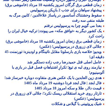
ان قطعی برق گرگان امروز یکشنبه 18 مرداد (خاموشی برق)
شنهاد سپاهان برای جذب 2 بازیکن پرسپولیس
قوط وحشتناک آسانسور در پاساژ علاءالدین / کابین مرگ به
قه منفی سه رفت
عدا می گویم چرا به پرسپولیس نرفتم
ک کشور دیگر به «توافق مکه» می پیوندد| ترکیه خیال ایران را
حت کرد
ان قطعی برق زنجان امروز یکشنبه 18 مرداد (خاموشی برق)
لالی لای زرورق در پرسپولیس! (عکس)
ویدیو| خلاصه بازی بارسلونا مقابل ناتینگام و اودینزه/ تورنمنت 45
قه ای!
امل اصلی قتل حمیدرضا رجب زاده دستگیر شد
یازمند روی لبه ی تیغ؛ تکرارِ اشتباهاتِ فصل قبل در بازی با
مینیوم!
دی زین العابدین با یک عکس هنری متفاوت دوباره خبرساز شد!
ل ابجد | فال ابجد فردا دوشنبه 19 مرداد ماه 1405
مت دلار، طلا و سکه امروز 18 مرداد 1405
ارتار روی خرید استقلالی ریسک نکرد؛/ جلالی لای زرورق در
سپولیس! (عکس)
یک پروتیینی با گیلاس و شکلات