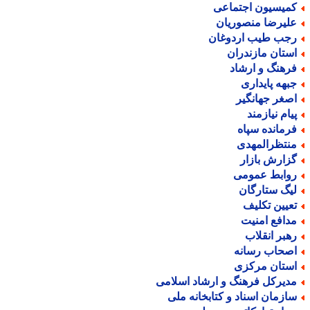
میسیون اجتماعی
لیرضا منصوریان
جب طیب اردوغان
ستان مازندران
رهنگ و ارشاد
بهه پایداری
صغر جهانگیر
یام نیازمند
رمانده سپاه
نتظرالمهدی
زارش بازار
وابط عمومی
یگ ستارگان
عیین تکلیف
دافع امنیت
هبر انقلاب
صحاب رسانه
ستان مرکزی
دیرکل فرهنگ و ارشاد اسلامی
ازمان اسناد و کتابخانه ملی