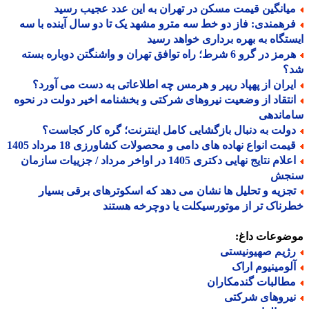
یانگین قیمت مسکن در تهران به این عدد عجیب رسید
رهمندی: فاز دو خط سه مترو مشهد یک تا دو سال آینده با سه
تگاه به بهره برداری خواهد رسید
هرمز در گرو 6 شرط؛ راه توافق تهران و واشنگتن دوباره بسته
؟
یران از پهپاد ریپر و هرمس چه اطلاعاتی به دست می آورد؟
نتقاد از وضعیت نیروهای شرکتی و بخشنامه اخیر دولت در نحوه
ماندهی
ولت به دنبال بازگشایی کامل اینترنت؛ گره کار کجاست؟
یمت انواع نهاده های دامی و محصولات کشاورزی 18 مرداد 1405
اعلام نتایج نهایی دکتری 1405 در اواخر مرداد / جزییات سازمان
جش
جزیه و تحلیل ها نشان می دهد که اسکوترهای برقی بسیار
ناک تر از موتورسیکلت یا دوچرخه هستند
ضوعات داغ:
ژیم صهیونیستی
لومینیوم اراک
طالبات گندمکاران
یروهای شرکتی