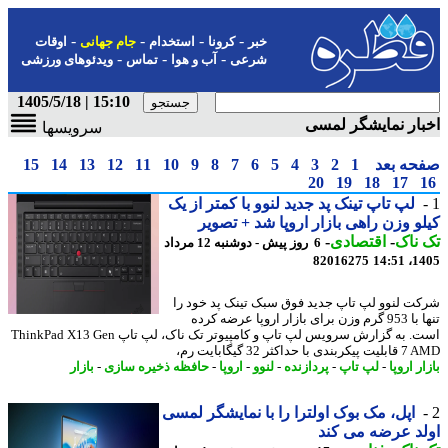
-
-
-
-
خبر
کرونا
استخدام
جام جهانی
اوقات
-
-
-
شرعی
آب و هوا
تماس
ویدئوهای ورزشی
15:10 | 1405/5/18
ار نمایشگر لمسی
سرویسها
حه بعد
1
2
3
4
5
6
7
8
9
10
11
12
13
14
15
20
19
18
17
لپ تاپ تینک پد جدید لنوو با کمتر از یک
و وزن راهی بازار اروپا شد + تصویر
ناک
-
اقتصادی
-
6 روز پیش - دوشنبه 12 مرداد
82016275
1405
ت لنوو لپ تاپ جدید فوق سبک تینک پد خود را
تنها با 953 گرم وزن برای بازار اروپا عرضه کرده
است. به گزارش سرویس لپ تاپ و کامپیوتر تک ناک، لپ تاپ ThinkPad X13 Gen
ی با حداکثر 32 گیگابایت رم،
ر اروپا
-
لپ تاپ
-
پردازنده
-
لنوو
-
اروپا
-
حافظه ذخیره سازی
-
بازار
اپل، مک بوک اولترا را با نمایشگر لمسی
د عرضه می کند