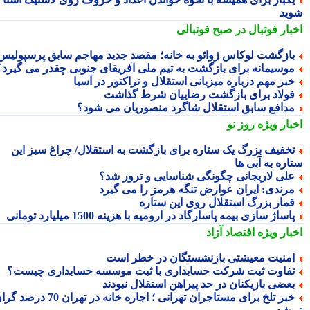
ید
بار فوتبال در صبح فوتبالی
ازگشت لوکاس ژوائو به خانه؛ مقصد جدید مهاجم سابق پرسپولیس
وسیمانه برای بازگشت به تیم ملی آفریقای جنوبی چقدر می گیرد؟
بر مهم درباره میزبانی استقلال و تراکتور در آسیا
ولاد برای بازگشت رضاییان شرط گذاشت
دافع سابق استقلال شاگرد منصوریان می شود؟
بار ویژه
روز نو
خفیف بزرگ یک ستاره برای بازگشت به استقلال/ چراغ سبز این
اره به آبی ها
لی لاریجانی چگونگی شناسایی و ترور شد؟
رندی: ایران عوارض تنگه هرمز را می گیرد
مار بزرگ استقلال روی این ستاره
اساژ سازی بیمه پاسارگاد در ارومیه با هزینه 1500 میلیارد تومانی
بار ویژه
اقتصاد آزاد
منیت معیشتی بازنشستگان در خطر است
فاوت ثبت شرکت حسابداری با ثبت موسسه حسابداری چیست؟
عضی بازیکنان در حد پیراهن استقلال نبودند
خبر تلخ برای مستاجران تهرانی ؛ اجاره خانه در تهران 70 درصد گران