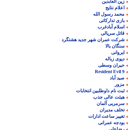
ین العابدین
علام نتایج
حمد رسول الله
ازی تدارکاتی
سلام آبادغرب
اتل سریالی
رکت عمران شهر جدید هشتگرد
نگان بالا
یروانی
پوی زباله
یران وسطی
Resident Evil 
ید آباد
زور
بت نام داوطلبین انتخابات
یئت عالی جذب
رمربی آلمان
خلف مدیران
غییر ساعت ادارات
ودجه عمرانی
ضاعلی