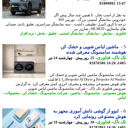
81889092
13
نقل از اسب بخار، تا همین چند سال پیش اگر
خودرویی نمایشگر لمسی بزرگ، دوربین 360
ه یا کروز کنترل تطبیقی داشت، - سه نمایشگر سراسری، تعلیق بادی، صندلی
ژور، AR-HUD، شارژر بی ...
وری
-
نمایش
-
نمایشگر
-
نمایشگر لمسی
-
تعلیق
-
بخش
-
نرم افزار
ماشین لباس شویی و خشک کن
شمند سامسونگ معرفی شدند
ناک
-
فناوری
-
25 روز پیش - چهارشنبه 24 تیر
81876506
1405
ت سامسونگ ماشین لباس شویی و خشک کن
Bespoke AI Washer و Bespoke AI Dryer را با قابلیت
 هوش مصنوعی پیشرفته و مصرف انرژی کمتر معرفی کرد. به گزارش
یس فناوری تک ناک، - شرکت سامسونگ ماشین لباس شویی ...
ش مصنوعی
-
سامسونگ
-
ماشین
-
شرکت سامسونگ
-
خشک کن
-
محصولات
-
س
لنوو از گوشی دانش آموزی مجهز به
ش مصنوعی رونمایی کرد
ناک
-
فناوری
-
39 روز پیش - چهارشنبه 10 تیر
81782083
1405