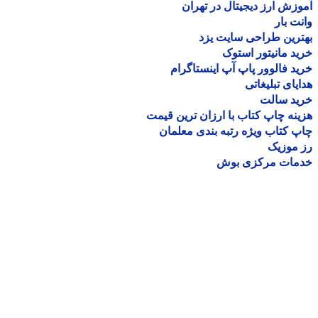
زش ارز دیجیتال در تهران
ت بار
رین طراحی سایت یزد
د مانیتور استوک
د فالوور پاپ آپ اینستاگرام
یای تبلیغاتی
ید سالت
نه چاپ کتاب با ارزان ترین قیمت
 کتاب ویژه رتبه بندی معلمان
موزیک
مات مرکزی بوش