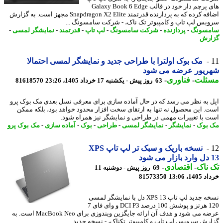
های پرچم دار خود در قالب Galaxy Book 6 Edge
اضافه کرده که به پردازنده قدرتمند Snapdragon X2 Elite مجهز است. به گزارش
یس لپ تاپ و کامپیوتر تک ناک، - شرکت سامسونگ ...
مسونگ
-
پردازنده
-
شرکت سامسونگ
-
لپ تاپ
-
قدرتمند
-
نمایشگر لمسی
-
رش
مک بوک اولترا با طراحی جدید و نمایشگر لمسی احتمالا
ریور عرضه می شود
ئلت
-
فناوری
-
63 روز پیش - یکشنبه 17 خرداد 1405، 23:26
81618570
 به نظر می رسد که در حال آماده سازی برای معرفی نسل بعدی مک بوک پرو
. این محصول نه تنها به ارتقای سخت افزار محدود خواهد بود، بلکه ممکن
 با تغییرات مهمی در طراحی و نمایشگر نیز همراه شود.
بوک
-
نمایشگر
-
نمایشگر لمسی
-
طراحی
-
بوک
-
آماده سازی
-
مک بوک پرو
نسخه باریک و سبک تر لپ تاپ XPS
ناک
-
اقتصادی
-
69 روز پیش - دوشنبه 11
14، 13:06
81573350
نسخه جدید لپ تاپ XPS 13 دل با نمایشگر لمسی
120 هرتز و پوشش 100 درصد DCI P3 و وای فای 7
عرضه می شود و هدف آن ارائه جایگزین ویندوزی برای MacBook Neo است. به
رش سرویس لپ تاپ و کامپیوتر تکناک، - نسخه جدید ...