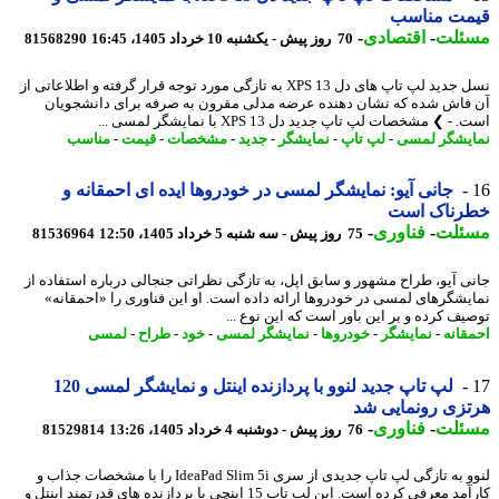
مت مناسب
ئلت
-
اقتصادی
-
70 روز پیش - یکشنبه 10 خرداد 1405، 16:45
81568290
نسل جدید لپ تاپ های دل XPS 13 به تازگی مورد توجه قرار گرفته و اطلاعاتی از
فاش شده که نشان دهنده عرضه مدلی مقرون به صرفه برای دانشجویان
- ❯ مشخصات لپ تاپ جدید دل XPS 13 با نمایشگر لمسی ...
یشگر لمسی
-
لپ تاپ
-
نمایشگر
-
جدید
-
مشخصات
-
قیمت
-
مناسب
جانی آیو: نمایشگر لمسی در خودروها ایده ای احمقانه و
رناک است
ئلت
-
فناوری
-
75 روز پیش - سه شنبه 5 خرداد 1405، 12:50
81536964
ی آیو، طراح مشهور و سابق اپل، به تازگی نظراتی جنجالی درباره استفاده از
یشگرهای لمسی در خودروها ارائه داده است. او این فناوری را «احمقانه»
یف کرده و بر این باور است که این نوع ...
قانه
-
نمایشگر
-
خودروها
-
نمایشگر لمسی
-
خود
-
طراح
-
لمسی
لپ تاپ جدید لنوو با پردازنده اینتل و نمایشگر لمسی 120
زی رونمایی شد
ئلت
-
فناوری
-
76 روز پیش - دوشنبه 4 خرداد 1405، 13:26
81529814
لنوو به تازگی لپ تاپ جدیدی از سری IdeaPad Slim 5i را با مشخصات جذاب و
کارآمد معرفی کرده است. این لپ تاپ 15 اینچی با پردازنده های قدرتمند اینتل و