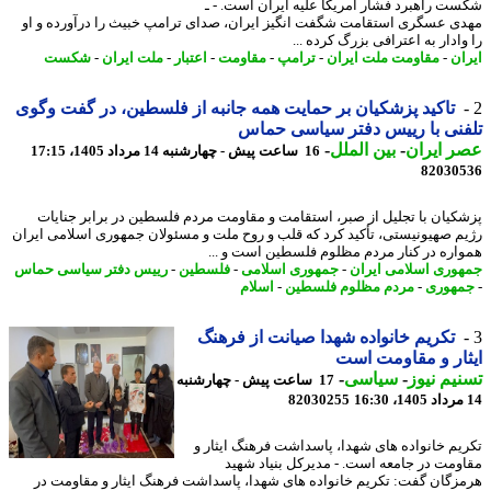
ت راهبرد فشار آمریکا علیه ایران است. - ـ
ی عسگری استقامت شگفت انگیز ایران، صدای ترامپ خبیث را درآورده و او
ادار به اعترافی بزرگ کرده ...
ان
-
مقاومت ملت ایران
-
ترامپ
-
مقاومت
-
اعتبار
-
ملت ایران
-
شکست
تاکید پزشکیان بر حمایت همه جانبه از فلسطین، در گفت وگوی
نی با رییس دفتر سیاسی حماس
 ایران
-
بین الملل
-
16 ساعت پیش - چهارشنبه 14 مرداد 1405، 17:15
82030
کیان با تجلیل از صبر، استقامت و مقاومت مردم فلسطین در برابر جنایات
م صهیونیستی، تأکید کرد که قلب و روح ملت و مسئولان جمهوری اسلامی ایران
اره در کنار مردم مظلوم فلسطین است و ...
وری اسلامی ایران
-
جمهوری اسلامی
-
فلسطین
-
رییس دفتر سیاسی حماس
هوری
-
مردم مظلوم فلسطین
-
اسلام
تکریم خانواده شهدا صیانت از فرهنگ
ار و مقاومت است
یم نیوز
-
سیاسی
-
17 ساعت پیش - چهارشنبه
82030255
یم خانواده های شهدا، پاسداشت فرهنگ ایثار و
ومت در جامعه است. - مدیرکل بنیاد شهید
زگان گفت: تکریم خانواده های شهدا، پاسداشت فرهنگ ایثار و مقاومت در