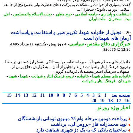
: بسیاری از حوادث و مشکلات به برکت دعای حضرت ولی عصر(عج) از جامعه
امی دور می شود؛ - سخنران ...
قامت و پایداری
-
جامعه اسلامی
-
حرم مطهر
-
حجت الاسلام والمسلمین
-
اهل
-
سخنران
-
ملت ایران
تجلیل از خانواده شهدا، تکریم صبر و استقامت و پاسداشت
ان های شهیدان است
رگزاری دفاع مقدس
-
سیاسی
-
4 روز پیش - یکشنبه 11 مرداد 1405،
82007642
12
واده های معظم شهدا با صبر، استقامت و ایستادگی، نقش ارزشمندی در حفظ
رویج فرهنگ ایثار و شهادت دارند و تجلیل از آنان، - به گزارش دفاع پرس از
هان، سرهنگ اصغر معتضدیان فرمانده گروه ...
واده های معظم شهدا
-
خانواده
-
ترویج فرهنگ ایثار و شهادت
-
شهدا
-
شهید
-
دان
-
فرهنگ ایثار و شهادت
حه بعد
1
2
3
4
5
6
7
8
9
10
11
12
13
14
15
20
19
18
17
بار ویژه
روز نو
رداخت دومین مرحله وام 75 میلیون تومانی بازنشستگان
وید محمدزاده فاز «بروس لی» برداشت
اختمان بانکی که به یک دژ شهری شباهت دارد