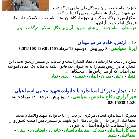
ه/ امام جمعه آران وبیدگل طی پیامی در گذشت
 شهید بزرگوار عباسعلی زاهدی را تسلیت گفت. -
گزارش خبرنگارخبرگزاری حوزه از کاشان، متن پیام حجت الاسلام علیرضا
نگ امام جمعه آران و ...
سعلی
-
امام جمعه
-
زاهدی
-
شهید
-
آران وبیدگل
-
سلام
-
درگذشت پدر
ارتش، خادم در دو میدان
ا
-
سیاسی
-
3 روز پیش - دوشنبه 12 مرداد 1405، 12:30
82015108
ح در دست ما ارتشیان، نماد اقتدار است و خدمت در مسیر اربعین تجلی این
دار، ما در ارتش نظم را نه به عنوان یک قانون بلکه به مثابه یک ایمان آموخته
، ایمانی که از بیدارباش های صحبگاهی ...
ار
-
ارتش
-
میدان
-
ایمان
-
خدمت
-
اربعین
-
نماد
دیدار مدیرکل استاندارد با خانواده شهید مجتبی اسماعیلی
رگزاری دفاع مقدس
-
سیاسی
-
3 روز پیش - دوشنبه 12 مرداد 1405،
82015038
12
رکل استاندارد استان مرکزی، در دیداری با خانواده شهید والامقام مجتبی
اعیلی از فراجا، از ایثار بی مثال این شهید در مسیر تأمین امنیت کشور و از
 و استقامت خانواده ایشان به عنوان ...
رکل استاندارد
-
مدیرکل استاندارد استان
-
خانواده
-
استاندارد
-
استان
-
اعیلی
-
شهید