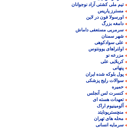
یم ملی کشتی آزاد نوجوانان
سترز پاریس
ورسولا فون در لاین
امغه بزرگ
رمربی مستعفی داماش
هر سمنان
لی سوادکوهی
ولتراهای یوونتوس
زرعه نو
ربلایی علی
نهانی
ول بلوکه شده ایران
والات رایج پزشکی
میره
نسرت لس آنجلس
عهدات هسته ای
لومینیوم اراک
نچستریونایتد
حله های تهران
رمایه انسانی