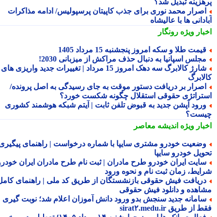
هزینه تبدیل شد؟
صرار محمد نوری برای جذب کاپیتان پرسپولیس/ ادامه مذاکرات
دانی ها با عالیشاه
بار ویژه
رونگار
یمت طلا و سکه امروز پنجشنبه 15 مرداد 1405
جلس اسپانیا به دنبال حذف مراکش از میزبانی 2030!
شارژ کالابرگ سه دهک امروز 15 مرداد | تغییرات جدید واریزی های
لابرگ
صرار بر دریافت دستور موقت به جای رسیدگی به اصل پرونده/
تراتژی حقوقی استقلال چگونه شکست خورد؟
رود آپشن جدید به قبوض تلفن ثابت | آیتم شبکه هوشمند کشوری
ست؟
بار ویژه
اندیشه معاصر
ضعیت خودرو مشتری سایپا با شماره درخواست | راهنمای پیگیری
ویل خودرو سایپا
ایت ایران خودرو طرح مادران | ثبت نام طرح مادران ایران خودرو،
ایط، زمان ثبت نام و نحوه ورود
ریافت فیش حقوقی بازنشستگان از طریق کد ملی | راهنمای کامل
اهده و دانلود فیش حقوقی
امانه جدید سنجش بدو ورود دانش آموزان اعلام شد؛ نوبت گیری
از طریق sirat۲.medu.ir