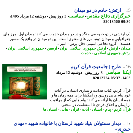
ارتش؛ خادم در دو میدان
رگزاری دفاع مقدس
-
سیاسی
-
3 روز پیش - دوشنبه 12 مرداد 1405،
82013566
09
ارتشی در دو جبهه می جنگد و در دو میدان خدمت می کند؛ میدان اول، مرز های
افیایی و میدان دوم، مرز های معنوی است. این دو میدان در واقع یک مسیر
ند؛ - گروه دفاعی امنیتی دفاع پرس - امیر ...
ان
-
ارتش
-
ارتش جمهوری اسلامی ایران
-
اربعین
-
جمهوری اسلامی ایران
-
ش جمهوری اسلامی
-
خدمت
طرح | جامعیتِ قرآن کریم
نا
-
سیاسی
-
3 روز پیش - دوشنبه 12 مرداد
82012724
1405
ن کریم، کتاب هدایت و بیداری انسان، در آیات
 پیام هایی روشن و راهگشا برای همه زمان ها و
 انسان ها ارائه می کند؛ پیام هایی که از مراقبت
ایمان و اخلاق فردی تا استقامت در سختی ...
ن کریم
-
پیام
-
انسان
-
آیات
-
قرآن
-
هایی
-
انسان ها
دیدار مسئولان بنیاد شهید لرستان با خانواده شهید «مهدی
دری»