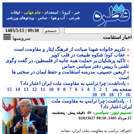
-
-
-
-
خبر
کرونا
استخدام
جام جهانی
اوقات
-
-
-
شرعی
آب و هوا
تماس
ویدئوهای ورزشی
09:30 | 1405/5/15
ار استقامت
سرویسها
تکریم خانواده شهدا صیانت از فرهنگ ایثار و مقاومت است
عقاب کوه؛ شکوه طبیعت در قلب کویر
تاکید پزشکیان بر حمایت همه جانبه از فلسطین، در گفت وگوی
لفنی با رییس دفتر سیاسی حماس
اربعین حسینی، مدرسه استقامت و حفظ ایمان در سختی ها
ست
یادداشت| چرا ترامپ به مقاومت ملت ایران اعتبار داد؟
حه بعد
1
2
3
4
5
6
7
8
9
10
11
12
13
14
15
20
19
18
17
یادداشت| چرا ترامپ به مقاومت ملت
ان اعتبار داد؟
یم نیوز
-
سیاسی
-
40 دقیقه پیش - پنجشنبه
82033627
راف ترامپ به مقاومت ملت ایران، نشانه