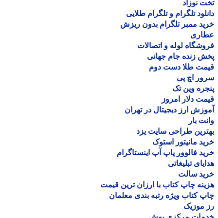
 نوزاد
لود تلگرام و تلگرام طلایی
د ممبر تلگرام بدون ریزش
اری
شگاه لوله و اتصالات
 زنده جام جهانی
مت طلا دست دوم
ر اچ پی
ره وین تک
ت دلار امروز
زش ارز دیجیتال در تهران
ت بار
رین طراحی سایت یزد
د مانیتور استوک
د فالوور پاپ آپ اینستاگرام
یای تبلیغاتی
ید سالت
نه چاپ کتاب با ارزان ترین قیمت
 کتاب ویژه رتبه بندی معلمان
موزیک
مات مرکزی بوش