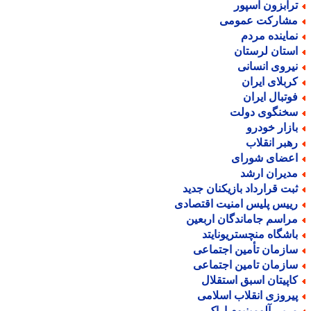
رابزون اسپور
شارکت عمومی
ماینده مردم
ستان لرستان
یروی انسانی
ربلای ایران
وتبال ایران
خنگوی دولت
ازار خودرو
هبر انقلاب
عضای شورای
دیران ارشد
بت قرارداد بازیکنان جدید
ییس پلیس امنیت اقتصادی
راسم جاماندگان اربعین
اشگاه منچستریونایتد
ازمان تأمین اجتماعی
ازمان تامین اجتماعی
اپیتان اسبق استقلال
یروزی انقلاب اسلامی
ربی آلومینیوم اراک