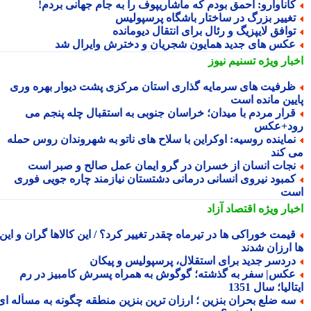
اناوارو: احمق بودم که ماشاریپوف را به جام جهانی بردم!
غییر بزرگ در ساختار باشگاه پرسپولیس
وافق لایپزیگ و رئال برای انتقال دیومانده
کس های جدید همایون شجریان و دخترش وایرال شد
بار ویژه
تسنیم نیوز
رفیت های سرمایه گذاری استان مرکزی پشت دیوار بهره وری
یین مانده است
رار مردم با میدان؛ خراسان جنوبی به استقبال چله پنجم می
د+عکس
ماینده روسیه: اوکراین با سلاح های ناتو به شهروندان روس حمله
 کند
جات انسان از خسران در گرو ایمان عمل صالح و صبر است
مبود نیروی انسانی درمانی دشتستان نیازمند چاره جویی فوری
ت
بار ویژه
اقتصاد آزاد
یمت خوراکی ها در تیرماه چقدر تغییر کرد؟ / این کالاها گران و این
 ارزان شدند
ردسر جدید برای استقلال، پرسپولیس و پیکان
کس| سفر به گذشته؛ گوگوش به همراه پسرش کامبیز در رم
الیا؛ سال 1351
ه ضلع بحران بنزین ؛ ارزان ترین بنزین منطقه چگونه به مسأله ای