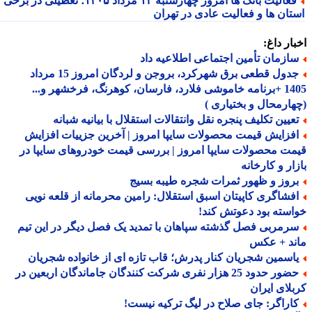
فعالیت بانک ها امروز چهارشنبه ۱۴ مرداد ۱۴۰۵؛ تعطیلی در برخی
تان ها و فعالیت عادی در تهران
ار داغ:
ازمان تأمین اجتماعی اطلاعیه داد
جدول قطعی برق شهرکرد، بروجن و لردگان امروز 15 مرداد
1405 +برنامه خاموشی فلارد، فارسان، کوهرنگ، فرخشهر و...
ارمحال و بختیاری )
عیین تکلیف پنجره نقل وانتقالات استقلال با بیانیه شبانه
فزایش قیمت محصولات سایپا امروز | آخرین جزییات افزایش
ت محصولات سایپا امروز | بررسی قیمت خودروهای سایپا در
ار و کارخانه
روز و ظهور ثمرات شجره طیبه بسیج
فشاگری کاپیتان اسبق استقلال: رامین محرمانه از قلعه نویی
سته بود دعوتش کند!
رمربی فصل گذشته سپاهان با تمدید یک فصل دیگر در این تیم
ند + عکس
اسمین شجریان کنار پدرش؛ قاب تازه ای از خانواده شجریان
حضور حدود 25 هزار نفری شرکت کنندگان جاماندگان اربعین در
لای ایران
اراگر: جای صلاح در لیگ ترکیه نیست!