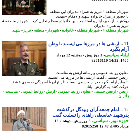
شهردار منطقه 4 تبریز به همراه مدیران این منطقه
حضور در منزل خانواده شهید والامقام «مهدی
روکش»، از صبر، ایثار و استقامت این خانواده معظم تجلیل کرد. - شهردار منطقه 4
ز به همراه مدیران ...
دار منطقه 4
-
شهردار منطقه
-
خانواده
-
شهردار
-
منطقه
-
تبریز
-
شهید
ارتشی ها در مرزها می ایستند تا وطن
م بگیرد
ا
-
سیاسی
-
3 روز پیش - دوشنبه 12 مرداد
82016110
1405
ون روابط عمومی و رسانه ارتش به مناسبت
عین حسینی، گفت: ارتشی ها در مرزها می ایستند
وطن آرام بگیرد و در اربعین می ایستند تا زائران با آسودگی به سوی عشق
 کنند. به گزارش ایلنا، ...
عین
-
اربعین حسینی
-
معاون روابط عمومی
-
ارتش
-
روابط عمومی
-
مناسبت
-
ران
امام جمعه آران وبیدگل درگذشت
شهید عباسعلی زاهدی را تسلیت گفت
ه نیوز
-
سیاسی
-
3 روز پیش - دوشنبه 12
1، 12:47
82015250