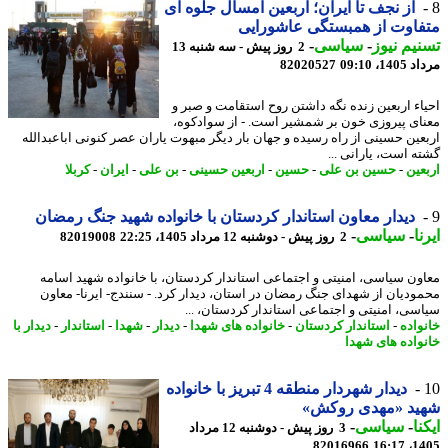
از نجف تا ایران؛ اربعین امسال جلوه ای
اوت از همبستگی عاشورایی
یم نیوز
-
سیاسی
-
2 روز پیش - سه شنبه 13
1، 09:10
82020527
اء اربعین زنده نگه داشتن روح استقامت و صبر و
ای پیروزی خون بر شمشیر است. - از سوادکوه،
عین حسینی از راه رسیده و جهان بار دیگر مبهوت یاران عصر کنونی اباعبدالله
ه است، یارانی ...
عین
-
حسین بن علی
-
حسین
-
اربعین حسینی
-
بن علی
-
ایران
-
کربلا
دیدار معاون استاندار کردستان با خانواده شهید جنگ رمضان
ا
-
سیاسی
-
2 روز پیش - دوشنبه 12 مرداد 1405، 22:25
82019008
ون سیاسی، امنیتی و اجتماعی استاندار کردستان، با خانواده شهید اسامه
ودیان از شهدای جنگ رمضان در استان، دیدار کرد. - سنندج- ایرنا- معاون
سی، امنیتی و اجتماعی استاندار کردستان، ...
واده
-
استاندار کردستان
-
خانواده های شهدا
-
دیدار
-
شهدا
-
استاندار
-
دیدار با
واده های شهدا
دیدار شهردار منطقه 4 تبریز با خانواده
ید «مهدی روکش»
نا
-
سیاسی
-
3 روز پیش - دوشنبه 12 مرداد
82016966
1405