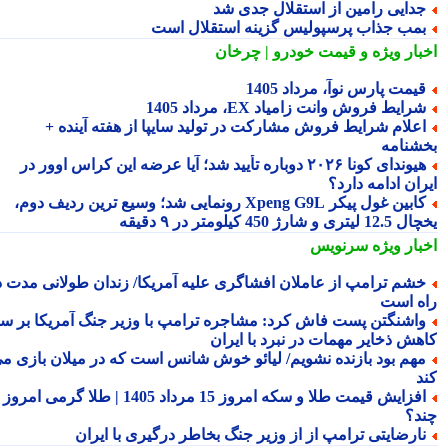
دایی رامین از استقلال جدی شد
مب جذاب پرسپولیس گزینه استقلال است
بار ویژه
و قیمت خودرو | چرخان
یمت پارس نوآ، مرداد 1405
رایط فروش وانت زامیاد EX، مرداد 1405
علام شرایط فروش مشارکت در تولید سایپا از هفته آینده +
شنامه
هیوندای کونا ۲۰۲۶ دوباره تأیید شد؛ آیا عرضه این کراس اوور در
ان ادامه دارد؟
کابین غول پیکر Xpeng G9L رونمایی شد؛ وسیع ترین ردیف دوم،
ری و شارژ 450 کیلومتر در ۹ دقیقه
بار ویژه
سرنویس
شم ترامپ از عاملان افشاگری علیه آمریکا/ زندان طولانی مدت در
ه است
اشنگتن پست فاش کرد: مشاجره ترامپ با وزیر جنگ آمریکا بر سر
هش ذخایر مهمات در نبرد با ایران
هم بود بازنده نشویم/ لیائو خوش شانس است که در میلان بازی می
د
افزایش قیمت طلا و سکه امروز 15 مرداد 1405 | طلا گرمی امروز
د؟
ارضایتی ترامپ از از وزیر جنگ بخاطر درگیری با ایران