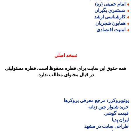
مام خمینی (ره)
ستمری بگیران
ارشناسی ارشد
مایون شجریان
منیت اقتصادی
نسخه اصلی
مه حقوق این سایت برای قطره محفوظ است. قطره مسئولیتی
در قبال محتوای مطالب ندارد.
وبروکرز: مرجع معرفی بروکرها
د شلوار جین زنانه
مت گوشی
ان پدیا
احی سایت در مشهد