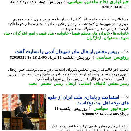
رگزاری دفاع مقدس
-
سیاسی
-
3 روز پیش - دوشنبه 12 مرداد 1405،
82012134
00
ولان بنیاد شهید و امور ایثارگران لرستان با حضور در منزل شهید «مهدی
ری» در شهرستان کوهدشت، بر تداوم تکریم خانواده های معظم شهدا تأکید
د. - در این دیدار، مسئولان بنیاد شهید ...
واده ها
-
خانواده های معظم شهدا
-
خانواده
-
بنیاد شهید و امور ایثارگران
-
بنیاد
د
-
مسئولان
-
ایثارگران
رییس مجلس ارتحال مادر شهیدان آدمی را تسلیت گفت
نویس
-
سیاسی
-
4 روز پیش - یکشنبه 11 مرداد 1405، 18:18
82010321
د باقر قالیباف، رییس مجلس شورای اسلامی، در پیامی نوشت: خبر ارتحال
وی مؤمنه، صبور و سرافراز، حاجیه محمد باقر قالیباف، رییس مجلس شورای
امی، - محمد باقر قالیباف، رییس مجلس شورای اسلامی،
س مجلس
-
قالیباف
-
اسلامی
-
ارتحال
-
رییس
-
مجلس
-
محمد
استقامت و پایداری ملت ایران از جلوه
 توجه اهل بیت (ع) است
ه نیوز
-
سیاسی
-
4 روز پیش - یکشنبه 11
1، 14:27
82008672
ران حرم مطهر بانوی کرامت با اشاره به نقش
، صدقه و عنایت امام زمان(عج) در دفع بلاها،