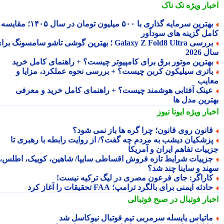
بار ویژه
تک ناک
بهترین سرمایه گذاری با ۵۰۰ میلیون تومان در سال ۱۴۰۵؛ مقایسه
مل گزینه های سودآور
بررسی Galaxy Z Fold8 Ultra ؛ بهترین گوشی تاشو سامسونگ برای
2026
هترین موتور برق برای کامپیوتر چیست؟ + راهنمای کامل خرید
اتری سیلیکون کربن چیست؟ + بررسی نحوه عملکرد، مزایا و
ایب
ینک آفتابی هوشمند چیست؟ + راهنمای کامل خرید و معرفی
ترین مدل ها
بار ویژه
ایونا نیوز
انون روی قانون؛ چرا گره ها باز نمی شود؟
زشکیان دیشب به مردم چه گفت؟/ از روایت رابطه با رهبری تا
ییات تفاهم ایران و آمریکا
زییات شرایط تازه فروش اقساطی سایپا/ شاهین، کوییک، اطلس،
ند و ساینا چند شد؟
اراگر: جای فرعون مصری در لیگ ترکیه نیست!
ادثه ایمنی برای بالگرد ترامپ؛ FAA تحقیقات را آغاز کرد
بار فوتبال در صبح فوتبالی
اتیاس یایسله سرمربی تیم فوتبال نیوکاسل شد