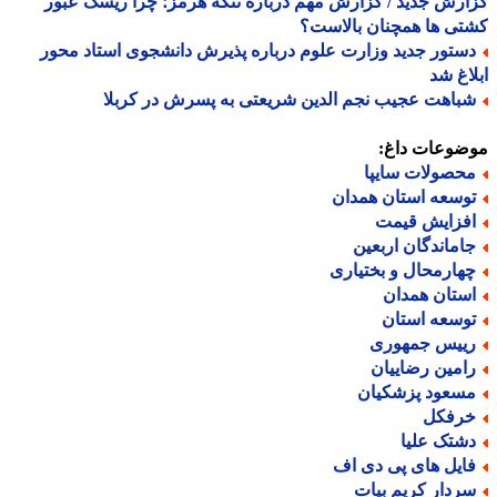
رش جدید / گزارش مهم درباره تنگه هرمز؛ چرا ریسک عبور
ی ها همچنان بالاست؟
ستور جدید وزارت علوم درباره پذیرش دانشجوی استاد محور
اغ شد
باهت عجیب نجم الدین شریعتی به پسرش در کربلا
ضوعات داغ:
حصولات سایپا
وسعه استان همدان
فزایش قیمت
اماندگان اربعین
هارمحال و بختیاری
ستان همدان
وسعه استان
ییس جمهوری
امین رضاییان
سعود پزشکیان
رفکل
شتک علیا
ایل های پی دی اف
ردار کریم بیات