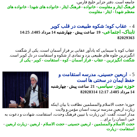
عه است. دفتر جزایر خلیج فارس،
نگ ایثار و مقاومت
-
خانواده
-
فرهنگ ایثار
-
خانواده های شهدا
-
خانواده های
م شهدا
-
ایثار
-
مقاومت
عقاب کوه؛ شکوه طبیعت در قلب کویر
ناک
-
اجتماعی
-
19 ساعت پیش - چهارشنبه 14 مرداد 1405، 14:25
82029
ب کوه با سیمایی که یادآور عقابی بر فراز آسمان است، یکی از شگفت
یزترین جلوه های طبیعی یزد و نمادی از شکوه و استقامت در دل کویر است.
ت انگیزترین
-
عقاب
-
فراز آسمان
-
کوه
-
استقامت
-
کویر
-
یکی از
اربعین حسینی، مدرسه استقامت و
 ایمان در سختی ها است
ه نیوز
-
سیاسی
-
21 ساعت پیش - چهارشنبه
82028314
ه/ حجت الاسلام والمسلمین نظافت با بیان اینکه
رت اربعین مدرسه تربیت انسان مؤمن و ولایت
ر است، گفت: این زیارت با تبیین فرهنگ وحدت، استقامت، شهادت و دعوت به
 انسان را برای ...
 الاسلام والمسلمین
-
اربعین حسینی
-
حجت الاسلام
-
اربعین
-
زیارت اربعین
-
قامت
-
زیارت