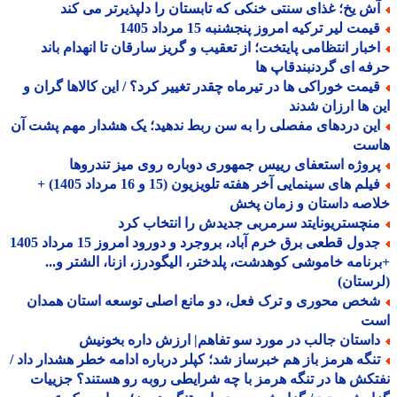
ش یخ؛ غذای سنتی خنکی که تابستان را دلپذیرتر می کند
مت لیر ترکیه امروز پنجشنبه 15 مرداد 1405
خبار انتظامی پایتخت؛ از تعقیب و گریز سارقان تا انهدام باند
ه ای گردنبندقاپ ها
یمت خوراکی ها در تیرماه چقدر تغییر کرد؟ / این کالاها گران و
 ها ارزان شدند
ین دردهای مفصلی را به سن ربط ندهید؛ یک هشدار مهم پشت آن
ست
روژه استعفای رییس جمهوری دوباره روی میز تندروها
فیلم های سینمایی آخر هفته تلویزیون (15 و 16 مرداد 1405) +
صه داستان و زمان پخش
نچستریونایتد سرمربی جدیدش را انتخاب کرد
جدول قطعی برق خرم آباد، بروجرد و دورود امروز 15 مرداد 1405
نامه خاموشی کوهدشت، پلدختر، الیگودرز، ازنا، الشتر و...
ستان)
خص محوری و ترک فعل، دو مانع اصلی توسعه استان همدان
ت
استان جالب در مورد سو تفاهم| ارزش داره بخونیش
نگه هرمز باز هم خبرساز شد؛ کپلر درباره ادامه خطر هشدار داد /
کش ها در تنگه هرمز با چه شرایطی روبه رو هستند؟ جزییات