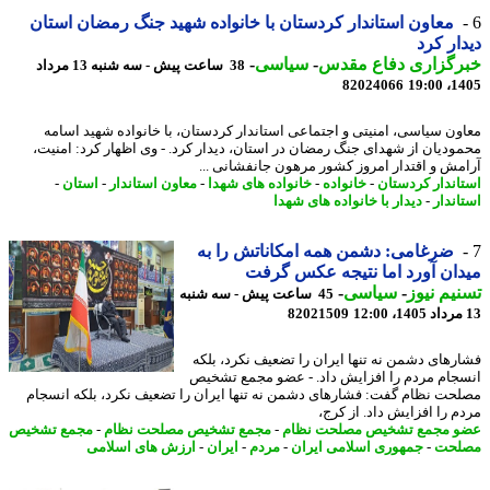
معاون استاندار کردستان با خانواده شهید جنگ رمضان استان
ار کرد
رگزاری دفاع مقدس
-
سیاسی
-
38 ساعت پیش - سه شنبه 13 مرداد
82024066
1405
ون سیاسی، امنیتی و اجتماعی استاندار کردستان، با خانواده شهید اسامه
ودیان از شهدای جنگ رمضان در استان، دیدار کرد. - وی اظهار کرد: امنیت،
مش و اقتدار امروز کشور مرهون جانفشانی ...
اندار کردستان
-
خانواده
-
خانواده های شهدا
-
معاون استاندار
-
استان
-
اندار
-
دیدار با خانواده های شهدا
ضرغامی: دشمن همه امکاناتش را به
ان آورد اما نتیجه عکس گرفت
یم نیوز
-
سیاسی
-
45 ساعت پیش - سه شنبه
82021509
رهای دشمن نه تنها ایران را تضعیف نکرد، بلکه
جام مردم را افزایش داد. - عضو مجمع تشخیص
حت نظام گفت: فشارهای دشمن نه تنها ایران را تضعیف نکرد، بلکه انسجام
م را افزایش داد. از کرج،
 مجمع تشخیص مصلحت نظام
-
مجمع تشخیص مصلحت نظام
-
مجمع تشخیص
لحت
-
جمهوری اسلامی ایران
-
مردم
-
ایران
-
ارزش های اسلامی