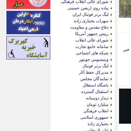
شورای عالی انقلاب فرهنگی
اینتیتر
پیاده روی اربعین حسینی
ایونا نیوز
لیگ برتر فوتبال ایران
بازتاب آنلاین
سهراب بختیاری زاده
باشگاه خبرنگاران
دفاع مقدس و مقاومت
باغستان نیوز
رییس جمهور آمریکا
بامبوک
شورای عالی انقلاب
ببین و بخون
سامانه جامع تجارت
 خبر
بدینسان
شبکه های اجتماعی
بنکر
وینیسیوس جونیور
بیت ران
لیگ برتر فوتبال
پارس فوتبال
مدیرکل حفظ آثار
پارسینه
نمایندگان مجلس
پارسینه پلاس
باشگاه استقلال
پاز آنلاین
استقبال گسترده
پاس گل
دیدار دوستانه
پانا
میلیارد تومان
پرتو نیوز
انقلاب فرهنگی
پرسون
جمهوری اسلامی
پنجره نیوز
بختیاری زاده
پویامگ
علی لاریجانی