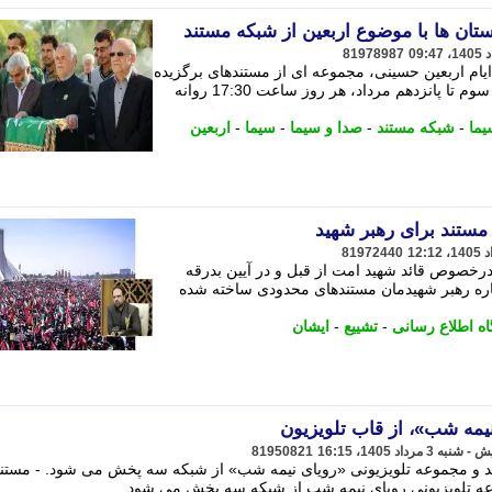
ان ها با موضوع اربعین از شبکه مستند
81978987
یام اربعین حسینی، مجموعه ای از مستندهای برگزیده
تولید مراکز استان های صدا و سیما را از سوم تا پانزدهم مرداد، هر روز ساعت 17:30 روانه
یما
-
شبکه مستند
-
صدا و سیما
-
سیما
-
اربعین
81972440
درخصوص قائد شهید امت از قبل و در آیین بدرقه
اره رهبر شهیدمان مستندهای محدودی ساخته شده
گاه اطلاع رسانی
-
تشییع
-
ایشان
نیمه شب»، از قاب تلویزیون
81950821
ند و مجموعه تلویزیونی «رویای نیمه شب» از شبکه سه پخش می شود. - مستن
وعه تلویزیونی رویای نیمه شب از شبکه سه پخش می شود.