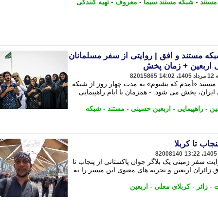
مستند
-
شبکه مستند سیما
-
معروف
-
تهیه کنندگی
که مستند و افق | روایتی از سفر مسلمانان
ی اربعین + زمان پخش
82015865
، مستند «آمدم که بشنوم» به مدت چهار روز از شبکه
یران، پخش می شود. - همزمان با ایام راهپیمایی
ین
-
راهپیمایی
-
اربعین حسینی
-
مستند
-
شبکه
جاب تا کربلا
82008140
یت سفر زمینی یک بلاگر جوان پاکستانی از پنجاب تا
 زائران اربعین و تجربه های معنوی این مسیر را به
ت
-
زائر
-
کربلای معلی
-
اربعین