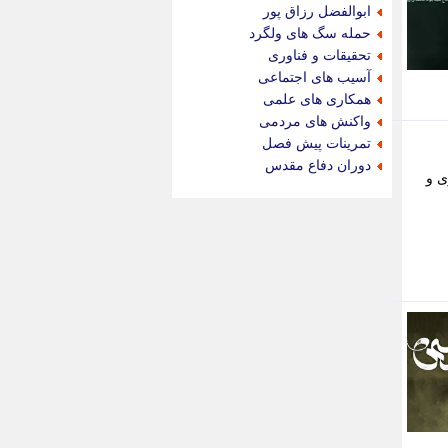
جام جم
ابوالفضل رزاق پور
جدید پرس
حمله سگ های ولگرد
جماران
تحقیقات و فناوری
جوان ایرانی
آسیب های اجتماعی
جهان مانا
همکاری های علمی
جهان نگر
واکنش های مردمی
جهان نیوز
تمرینات پیش فصل
چطور
دوران دفاع مقدس
ی و
چمپیونات
چمدون
چه خبر
حادثه 24
حرف تو
حوادث پلاس
حوزه نیوز
خبر آنلاین
خبر جنوب
خبر سیاسی
خبر گردون
خبر ورزشی
خبرجو