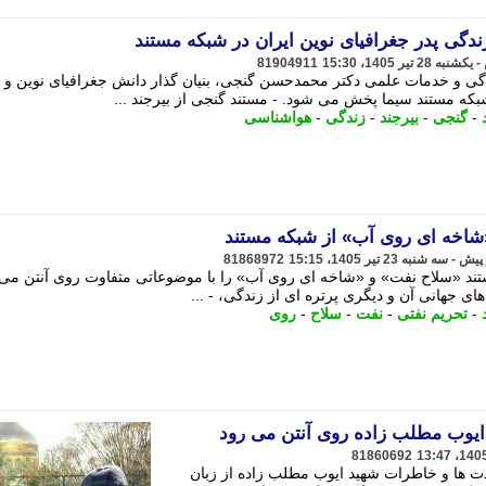
زندگی پدر جغرافیای نوین ایران در شبکه مستند
81904911
ندگی و خدمات علمی دکتر محمدحسن گنجی، بنیان گذار دانش جغرافیای نوین و
-
گنجی
-
بیرجند
-
زندگی
-
هواشناسی
«شاخه ای روی آب» از شبکه مستند
81868972
ند «سلاح نفت» و «شاخه ای روی آب» را با موضوعاتی متفاوت روی آنتن می 
-
تحریم نفتی
-
نفت
-
سلاح
-
روی
یوب مطلب زاده روی آنتن می رود
81860692
دت ها و خاطرات شهید ایوب مطلب زاده از زبان