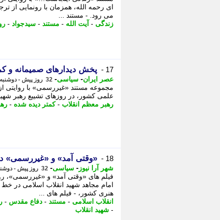
ای رحمه الله، همزمان با رونمایی از تر
می رود. - مستند ...
زندگی
-
آیت الله
-
مستند
-
سیدجواد
-
رو
پخش دیدارهای صمیمانه و کم
17 -
-
-
عصر ایران
سیاسی
32 روز پیش - دوشنبه 15 تیر 1405، 16:20
مجموعه مستند «غیررسمی» با روایتی از د
علمی کشور، در روزهای تشییع رهبر شهید،
رهبر معظم انقلاب
-
کمتر دیده شده
-
رهب
«وقتی آمد» و «غیررسمی» د
18 -
-
-
شهر آرا نیوز
سیاسی
32 روز پیش - دوشنبه 15 تیر 1405، 13:52
فیلم های «وقتی آمد» و «غیررسمی»، رو
امام مجاهد شهید انقلاب اسلامی در خط م
هنری کشور، - فیلم های ...
انقلاب اسلامی
-
مستند
-
دفاع مقدس
-
ر
-
شهید انقلاب