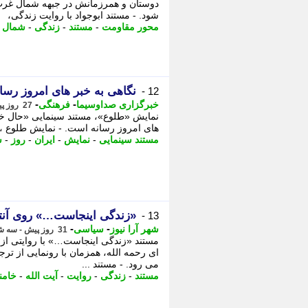
شود. - مستند ابوجواد با روایت زندگی،
محور مقاومت
-
مستند
-
زندگی
-
شمال 
نگاهی به خبر های امروز رسان
12 -
-
-
خبرگزاری صداوسیما
فرهنگی
27 روز پیش - شنبه 20 تیر 1405، 10:00
نمایش «طلوع»، مستند سینمایی «حال خونی
های امروز رسانه است. - نمایش طلوع ، م
مستند سینمایی
-
نمایش
-
ایران
-
روز
-
س
«زندگی اینجاست…» روی آنت
13 -
-
-
شهر آرا نیوز
سیاسی
31 روز پیش - سه شنبه 16 تیر 1405، 11:52
مستند «زندگی اینجاست…» با روایتی از 
ای رحمه الله، همزمان با رونمایی از تر
می رود. - مستند ...
مستند
-
زندگی
-
روایت
-
آیت الله
-
خامن