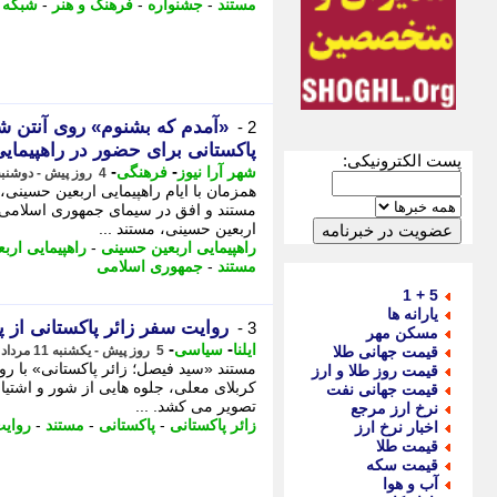
مستند
-
جشنواره
-
فرهنگ و هنر
-
شبکه 
«آمدم که بشنوم» روی آنتن شب
2 -
پاکستانی برای حضور در راهپیمای
پست الکترونیکی:
-
-
شهر آرا نیوز
فرهنگی
4 روز پیش - دوشنبه 12 مرداد 1405، 14:02
همزمان با ایام راهپیمایی اربعین حسینی
مستند و افق در سیمای جمهوری اسلامی ا
اربعین حسینی، مستند ...
راهپیمایی اربعین حسینی
-
راهپیمایی اربع
مستند
-
جمهوری اسلامی
5 + 1
یارانه ها
روایت سفر زائر پاکستانی از پن
3 -
مسکن مهر
-
-
ایلنا
سیاسی
قیمت جهانی طلا
5 روز پیش - یکشنبه 11 مرداد 1405، 13:22
مستند «سید فیصل؛ زائر پاکستانی» با روا
قیمت روز طلا و ارز
کربلای معلی، جلوه هایی از شور و اشتیاق
قیمت جهانی نفت
تصویر می کشد. ...
نرخ ارز مرجع
زائر پاکستانی
-
پاکستانی
-
مستند
-
روای
اخبار نرخ ارز
قیمت طلا
قیمت سکه
آب و هوا