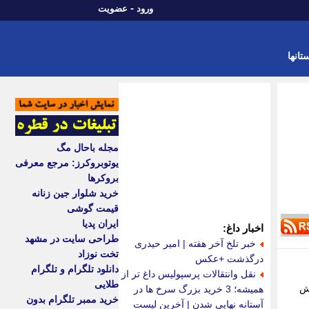
-
ورود
عضویت
تانها
مجله باحال مگ
یوتوبروکرز: مرجع معرفی
بروکرها
خرید شلوار جین زنانه
قیمت گوشی
ایران پدیا
اخبار داغ:
طراحی سایت در مشهد
خبر تلخ آخر هفته | امیر حیدری
تخت نوزاد
درگذشت +عکس
دانلود تلگرام و تلگرام
نقل وانتقالات پرسپولیس داغ تر از
طلایی
رش
همیشه؛ 3 خرید بزرگ سرخ ها در
خرید ممبر تلگرام بدون
آستانه نهایی شدن | آخرین لیست