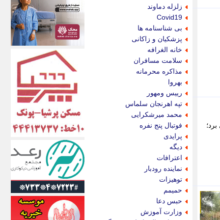
اکونیوز
زلزله دماوند
الف
Covid19
انتشار آنلاین
بی شناسنامه ها
اندیشه قرن
پزشکیان و زاکانی
اندیشه معاصر
خانه الغرافه
اندیشه ها
سلامت مسافران
انرژی پرس
مذاکره محرمانه
ای استخدام
بهروا
ایتنا
رییس ومهور
ایراف
تپه اهرنجان سلماس
ایران آرت
محمد میرشکرایی
ایران آنلاین
برد؛
فوتبال پنج نفره
ایران زندگی
پرایدی
ایران فوری
دیگه
ایرانی روز
اعترافات
ایرانیتال
نماینده رودبار
ایرنا
توهیزات
ایسکانیوز
حمیمم
ایسنا
حبس دعا
ایکنا
وزارت آموزش
ایلنا