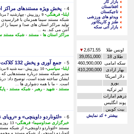
بازار کار
افغانستان
پخش ویژه مستندهای مراکز است
4 -
تاجیکستان
-
-
ایلنا
فرهنگی
9 روز پیش - چهارشنبه 7 مرداد 1405، 09:47
ویدئو های ورزشی
شبکه مستند سیما همزمان با فرارسیدن ا
طنز و کاریکاتور
بازار آتی سکه
آنتن می کند. به ...
مراکز استان ها
-
مستند
-
شبکه مستند س
اونس طلا
2,671.55
▼
طلای 18
39,051,000
جمع آوری و پخش 132 کلاکت مستند برای رهبر شهید
5 -
سکه امامی
460,900,000
-
-
ایلنا
سیاسی
10 روز پیش - سه شنبه 6 مرداد 1405، 12:12
بهار ازادی
410,200,000
مدیر شبکه مستند درباره مستندهایی که 
دلار امریکا
ایشان ساخته شده است، توضیح داد: درب
یورو
است. - ما با همه دشواری ها ...
مستند
-
شهید
-
رهبر
-
شبکه مستند
-
پای
لیر ترکیه
درهم امارات
پوند انگلیس
بیت کویین
بیشتر + کد نمایش
«لئوناردو داوینچی» و «رویای 
6 -
-
-
خبرگزاری صداوسیما
فرهنگی
13 روز پیش - شنبه 3 مرداد 1405، 16:15
مستند «لئوناردو داوینچی» از شبکه مست
لئوناردو داوینچی از شبکه مستند و مجم