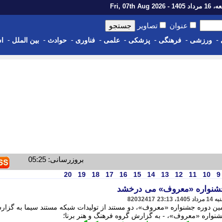
14 - Fri, 07th Aug 2026
عنوان
تصاویر
-
-
-
-
-
-
-
-
ورزشی
فرهنگی
پزشکی
علمی
فناوری
حوادث
بین الملل
اس
بروزرسانی: 05:25
20
19
18
17
16
15
14
13
12
11
10
9
جشنواره «معروف» می درخشد
82032417
مین دوره جشنواره «معروف»، دو مستند از تولیدات شبکه مستند سیما به گزا
جشنواره «معروف»، - به گزارش گروه فرهنگ و هنر برنا؛