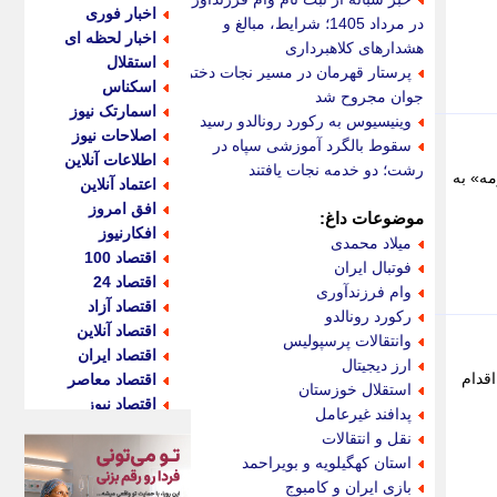
اخبار فوری
در مرداد 1405؛ شرایط، مبالغ و
اخبار لحظه ای
هشدارهای کلاهبرداری
استقلال
پرستار قهرمان در مسیر نجات دختر
اسکناس
جوان مجروح شد
اسمارتک نیوز
وینیسیوس به رکورد رونالدو رسید
اصلاحات نیوز
سقوط بالگرد آموزشی سپاه در
اطلاعات آنلاین
رشت؛ دو خدمه نجات یافتند
مه» به
اعتماد آنلاین
افق امروز
موضوعات داغ:
افکارنیوز
میلاد محمدی
اقتصاد 100
فوتبال ایران
اقتصاد 24
وام فرزندآوری
اقتصاد آزاد
رکورد رونالدو
اقتصاد آنلاین
وانتقالات پرسپولیس
اقتصاد ایران
ارز دیجیتال
ین اقدام
اقتصاد معاصر
استقلال خوزستان
اقتصاد نیوز
پدافند غیرعامل
اکو ایران
نقل و انتقالات
اکوفارس
استان کهگیلویه و بویراحمد
اکونگار
بازی ایران و کامبوج