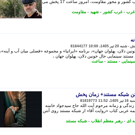
دوستان و همرزمانش در جبهه شمال غرب کشور و محور مقاومت، امروز ساعت 17 پخش می
غرب
-
غرب کشور
-
شهید
-
مقاومت
ه
81844177
ن دلان، پهلوان جهان»، برنامه «ایرانیا» و مجموعه «فصلی میان آب و آینه»،
ستند سینمایی حال خونین دلان، پهلوان جهان ،
ینمایی
-
مستند
-
ساعت
ن شبکه مستند+ زمان پخش
81819773
زندگی و زمانه مرحوم آیت الله حاج سیدجواد خامنه
جمه عربی کتاب «روایت آقا» از شبکه مستند روی آنتن
ه ای
-
رهبر معظم انقلاب
-
شبکه مستند