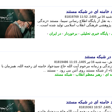
 خامنه ای در شبکه مستند
81819769
به نقل از پایگاه اطلاع رسانی سیما، مستند «زندگی
پژوهشی فرهنگی انقلاب اسلامی تولید شده است، -
-
پایگاه خبری تحلیلی
-
برخوردار
-
در ایران
-
در شبکه مستند
81819486
زندگی و زمانه مرحوم آیت الله حاج سیدجواد خامنه ای رحمه الله، همزمان با
» از شبکه مستند روی آنتن می رود. - مستند ...
ه ای
-
رهبر معظم انقلاب
-
شبکه مستند
 خامنه ای در شبکه مستند
81819363
زندگی و زمانه مرحوم آیت الله حاج سیدجواد خامنه