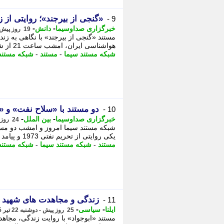
«گنجی از بیرجند»؛ روایتی از 
9 -
-
-
خبرگزاری صداوسیما
دانش
19 روز پیش - یکشنبه 28 تیر 1405، 15:30
مستند «گنجی از بیرجند» با نگاهی به ز
هواشناسی ایران، امشب ساعت 21 از شبکه مستند سیما پخش می شود. - مستند گنجی از بیرجند ...
شبکه مستند سیما
-
مستند
-
شبکه مستند
دو مستند با «سلاح نفت» و 
10 -
-
-
خبرگزاری صداوسیما
بین الملل
24 روز پیش - سه شنبه 23 تیر 1405، 15:15
شبکه مستند سیما امروز و امشب دو مست
یکی روایتی از تحریم نفتی 1973 و پیامد های جهانی آن و دیگری پرتره ای از زندگی، - ...
مستند
-
شبکه مستند سیما
-
شبکه مستند
زندگی و مجاهدت های شهید ا
11 -
-
-
ایلنا
سیاسی
25 روز پیش - دوشنبه 22 تیر 1405، 13:47
مستند «ابوجواد» با روایت زندگی، مجاه