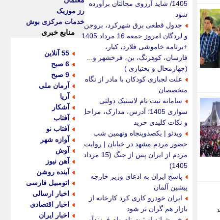
معلمان
1405/ شاید آرزوی محالتان برآورده
رز موزیک
شود
خدمات مرکزی بوش
جدول قطعی برق شهرکرد، بروجن
منابع خبری
و لردگان امروز جمعه 16 مرداد 1405
+برنامه خاموشی فلارد، کیار،
55 آنلاین
فارسان، کوهرنگ، بن، فرخشهر و...
6 صبح
(چهارمحال و بختیاری )
9 صبح
علت لجبازی کودکان با مادر از نگاه
آرمان ملی
متخصصان
آریا
سامانه ثبت نام لاستیک دولتی
آشکار
سواری 1405؛ آدرس، مدارک، مراحل
آفتاب
و نکات کلیدی خرید
آفتاب نو
ویدئو | یکصدوپنجاه ونهمین شب
آوازه شهر
حضور مردم مشهد در خیابان | روایت
آوش
مردم از ایران پس از جنگ (15 مرداد
آهن نیوز
1405)
آینده روشن
پاسخ ایران به ادعای وزیر خارجه
اتومبیل فارسی
پیشین آلمان
اخبار ارسالی
ایران خودرو کاری کرد کارخانه از
اخبار اقتصادی
بازار هم گران تر شود
د
اخبار ایران
خبر شبانه از ثبت نام وام فرزندآوری