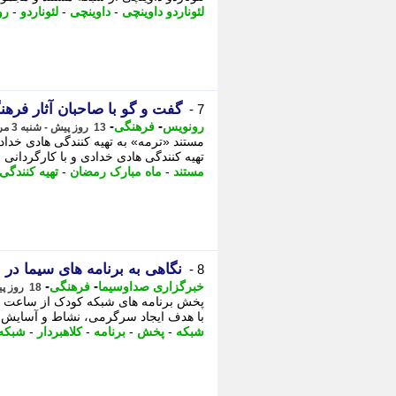
لئوناردو داوینچی
-
داوینچی
-
لئوناردو
-
رو
گفت و گو با صاحبان آثار فره
7 -
-
-
رونویس
فرهنگی
13 روز پیش - شنبه 3 مرداد 1405، 09:13
مستند «ترمه» به تهیه کنندگی هادی خدا
تهیه کنندگی هادی خدادی و با کارگردانی 
مستند
-
ماه مبارک رمضان
-
تهیه کنندگی
نگاهی به برنامه های سیما در 
8 -
-
-
خبرگزاری صداوسیما
فرهنگی
18 روز پیش - دوشنبه 29 تیر 1405، 10:00
با هدف ایجاد سرگرمی، نشاط و آسایش ب
شبکه
-
پخش
-
برنامه
-
کلاهبردار
-
شبکه