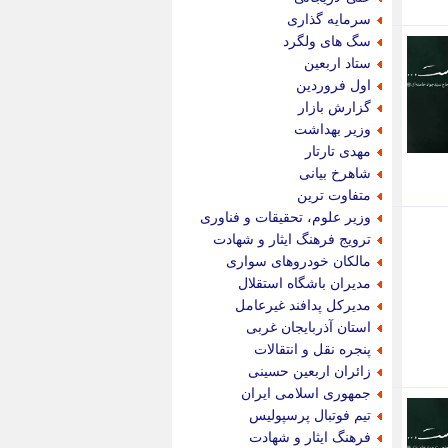
پویه آنلاین
سرمایه گذاری
پیام نفت
سگ های ولگرد
تابناک
ستاد اربعین
تازه نیوز
اول فروردین
تبیان
گزارش بازار
تجارت نیوز
وزیر بهداشت
تحریریه
مهدی تارتار
ترابر نیوز
شاهرخ بیانی
ترفندباز
متفاوت ترین
تریبون اقتصاد
وزیر علوم، تحقیقات و فناوری
تسنیم نیوز
ترویج فرهنگ ایثار و شهادت
تک ناک
مالکان خودروهای سواری
تکراتو
مدیران باشگاه استقلال
توریسم آنلاین
مدیرکل پدافند غیرعامل
تولید نیوز
استان آذربایجان غربی
تیتر فوری
پنجره نقل و انتقالات
تیکنا
زائران اربعین حسینی
جاب ویژن
جمهوری اسلامی ایران
جار نیوز
تیم فوتبال پرسپولیس
جالبتر
فرهنگ ایثار و شهادت