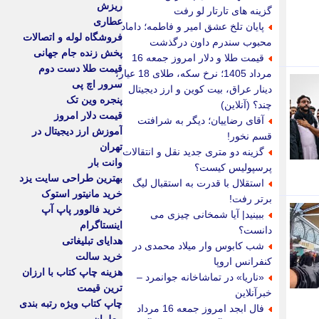
ریزش
گزینه های تارتار لو رفت
عطاری
پایان تلخ عشق امیر و فاطمه؛ داماد
فروشگاه لوله و اتصالات
محبوب سندرم داون درگذشت
پخش زنده جام جهانی
قیمت طلا و دلار امروز جمعه 16
قیمت طلا دست دوم
مرداد 1405؛ نرخ سکه، طلای 18 عیار،
سرور اچ پی
دینار عراق، بیت کوین و ارز دیجیتال
پنجره وین تک
چند؟ (آنلاین)
قیمت دلار امروز
آقای رضاییان؛ دیگر به شرافتت
آموزش ارز دیجیتال در
قسم نخور!
تهران
گزینه دو متری جدید نقل و انتقالات
وانت بار
پرسپولیس کیست؟
بهترین طراحی سایت یزد
استقلال با قدرت به استقبال لیگ
خرید مانیتور استوک
برتر رفت!
خرید فالوور پاپ آپ
ببینید| آیا شمخانی چیزی می
اینستاگرام
دانست؟
هدایای تبلیغاتی
شب کابوس وار میلاد محمدی در
خرید سالت
کنفرانس اروپا
هزینه چاپ کتاب با ارزان
«ناریا» در تماشاخانه جوانمرد –
ترین قیمت
خبرآنلاین
چاپ کتاب ویژه رتبه بندی
فال ابجد امروز جمعه 16 مرداد