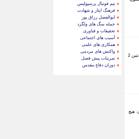
جام جم
تیم فوتبال پرسپولیس
جدید پرس
فرهنگ ایثار و شهادت
جماران
ابوالفضل رزاق پور
جوان ایرانی
حمله سگ های ولگرد
جهان مانا
تحقیقات و فناوری
جهان نگر
آسیب های اجتماعی
جهان نیوز
همکاری های علمی
چطور
واکنش های مردمی
در این ویدئو، لحظه اصابت موشک ایرانی به پایگاه آمریکایی در بحرین را مشاهده کنید. - 2 خلاصه بازی انگلیس 1 - آرژانتین 2
چمپیونات
تمرینات پیش فصل
چمدون
دوران دفاع مقدس
چه خبر
حادثه 24
حرف تو
حوادث پلاس
حوزه نیوز
خبر آنلاین
خبر جنوب
ان رهبری: هیچ
خبر سیاسی
خبر گردون
خبر ورزشی
خبرجو