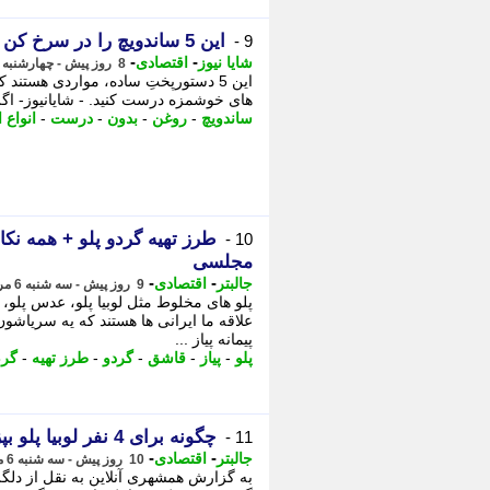
این 5 ساندویچ را در سرخ کن بدون روغن درست کنید و لذت ببرید
9 -
-
-
شایا نیوز
اقتصادی
8 روز پیش - چهارشنبه 7 مرداد 1405، 19:16
این 5 دستورپختِ ساده، مواردی هستن
های خوشمزه درست کنید. - شایانیوز- اگر 
ساندویچ
-
روغن
-
بدون
-
درست
-
انواع ا
طرز تهیه گردو پلو + همه نک
10 -
مجلسی
-
-
جالبتر
اقتصادی
9 روز پیش - سه شنبه 6 مرداد 1405، 19:12
پلو های مخلوط مثل لوبیا پلو، عدس پلو، هو
پیمانه پیاز ...
پلو
-
پیاز
-
قاشق
-
گردو
-
طرز تهیه
-
گر
چگونه برای 4 نفر لوبیا پلو بپزیم؟ ؛ راز خوشمزه شدن لوبیا پلو
11 -
-
-
جالبتر
اقتصادی
10 روز پیش - سه شنبه 6 مرداد 1405، 00:12
به گزارش همشهری آنلاین به نقل از دلگرم