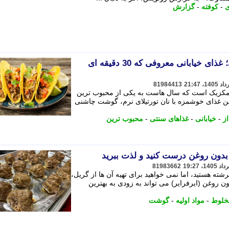
-
کوفته
-
گزارش
طرز تهیه تاکو گوشت مکزیکی؛ غذای خیابانی معروفی که 30 دقیقه ای
81984413
 مکزیک است که سال هاست به یکی از محبوب ترین
ین غذای خوشمزه با نان تورتیلای نرم، گوشت چاشنی
ز
-
خیابانی
-
غذاهای سنتی
-
محبوب ترین
81983662
شته هستید، اما نمی خواهید برای تهیه آن ها از گریل،
ون روغن (ایرفرایر) می تواند به زودی به بهترین
خلوط
-
مواد اولیه
-
گوشت