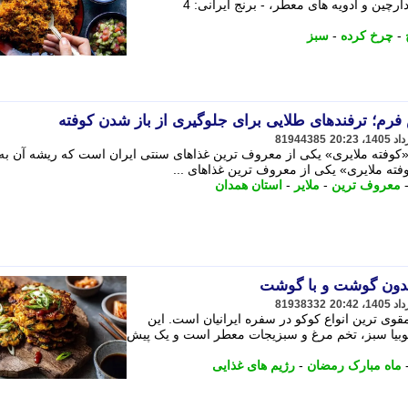
گوشت چرخ کرده یا تکه ای، رب گوجه، دارچین و ادویه های معطر، - برنج ایرانی: 4
-
چرخ کرده
-
سبز
فرم؛ ترفندهای طلایی برای جلوگیری از باز شدن کوفته
81944385
کوفته ملایری» یکی از معروف ترین غذاهای سنتی ایران است که ریشه آن به 
ته ملایری» یکی از معروف ترین غذاهای ...
معروف ترین
-
ملایر
-
استان همدان
بدون گوشت و با گوشت
81938332
قوی ترین انواع کوکو در سفره ایرانیان است. این
لوبیا سبز، تخم مرغ و سبزیجات معطر است و یک پیش
ماه مبارک رمضان
-
رژیم های غذایی