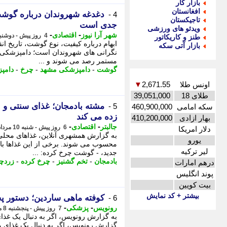
بازار کار
افغانستان
دغدغه شهروندان درباره گوش
4 -
تاجیکستان
جدی است
ویدئو های ورزشی
-
-
شهر آرا نیوز
اقتصادی
4 روز پیش - دوشنبه 12 مرداد 1405، 11:22
طنز و کاریکاتور
ابهام درباره کیفیت، نوع گوشت، تاریخ ا
بازار آتی سکه
نگرانی های شهروندان است؛ دامپزشکی م
مستمر رصد می شوند و ...
گوشت
-
دامپزشکی مشهد
-
چرخ
-
دامپ
اونس طلا
2,671.55
▼
طلای 18
39,051,000
مشته بادمجان؛ غذای سنتی و 
5 -
سکه امامی
460,900,000
زده می کند
بهار ازادی
410,200,000
-
-
جالبتر
اقتصادی
6 روز پیش - شنبه 10 مرداد 1405، 15:52
دلار امریکا
به گزارش همشهری آنلاین، غذاهای محلی
یورو
محسوب می شوند. برخی از این غذاها با
لیر ترکیه
جدید، - گوشت چرخ کرده: ...
بادمجان
-
تخم گشنیز
-
چرخ کرده
-
زردچو
درهم امارات
پوند انگلیس
بیت کویین
بیشتر + کد نمایش
کوفته ماهی ساردین؛ دستور پخ
6 -
-
-
رونویس
پزشکی
7 روز پیش - پنجشنبه 8 مرداد 1405، 21:23
به گزارش رونویس، اگر به دنبال یک غذ
گزارش رونویس، اگر به دنبال یک غذای مت