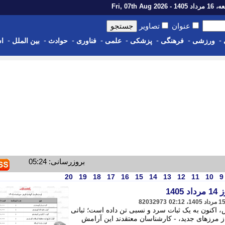
14 - Fri, 07th Aug 2026
عنوان
تصاویر
-
-
-
-
-
-
-
-
ورزشی
فرهنگی
پزشکی
علمی
فناوری
حوادث
بین الملل
اس
بروزرسانی: 05:24
20
19
18
17
16
15
14
13
12
11
10
9
14
82032973
 اکنون به یک ثبات سرد و نسبی تن داده است؛ ثباتی
ز مرزهای جدید، - کارشناسان معتقدند این آرامش