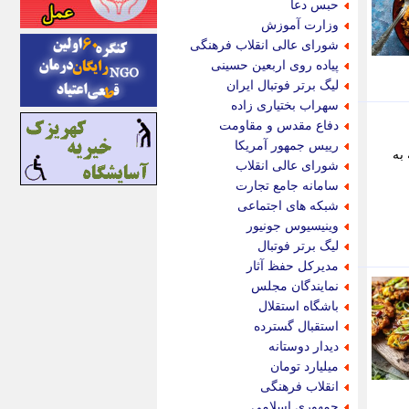
حبس دعا
اینتیتر
وزارت آموزش
ایونا نیوز
شورای عالی انقلاب فرهنگی
بازتاب آنلاین
پیاده روی اربعین حسینی
باشگاه خبرنگاران
لیگ برتر فوتبال ایران
باغستان نیوز
سهراب بختیاری زاده
بامبوک
دفاع مقدس و مقاومت
ببین و بخون
رییس جمهور آمریکا
به
بدینسان
شورای عالی انقلاب
بنکر
سامانه جامع تجارت
بیت ران
شبکه های اجتماعی
پارس فوتبال
وینیسیوس جونیور
پارسینه
لیگ برتر فوتبال
پارسینه پلاس
مدیرکل حفظ آثار
پاز آنلاین
نمایندگان مجلس
پاس گل
باشگاه استقلال
پانا
استقبال گسترده
پرتو نیوز
دیدار دوستانه
پرسون
میلیارد تومان
پنجره نیوز
انقلاب فرهنگی
پویامگ
جمهوری اسلامی