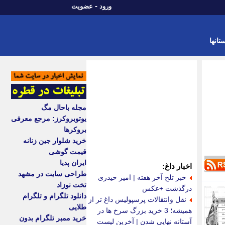
-
ورود
عضویت
تانها
مجله باحال مگ
یوتوبروکرز: مرجع معرفی
بروکرها
خرید شلوار جین زنانه
قیمت گوشی
ایران پدیا
اخبار داغ:
طراحی سایت در مشهد
خبر تلخ آخر هفته | امیر حیدری
تخت نوزاد
درگذشت +عکس
دانلود تلگرام و تلگرام
نقل وانتقالات پرسپولیس داغ تر از
طلایی
همیشه؛ 3 خرید بزرگ سرخ ها در
خرید ممبر تلگرام بدون
آستانه نهایی شدن | آخرین لیست