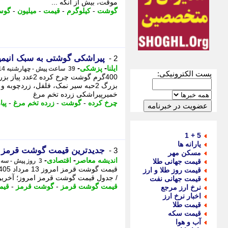
موقت، بیش از آنکه ...
گوشت
-
کیلوگرم
-
قیمت
-
میلیون
-
گوس
پیراشکی گوشتی به سبک انیمی
2 -
-
-
ایلنا
پزشکی
39 ساعت پیش - چهارشنبه 14 مرداد 1405، 13:37
پست الکترونیکی:
خمیرپیراشکی زرده تخم مرغ
چرخ کرده
-
گوشت
-
زرده تخم مرغ
-
پیا
5 + 1
یارانه ها
جدیدترین قیمت گوشت قرمز در 
3 -
مسکن مهر
-
-
اندیشه معاصر
اقتصادی
قیمت جهانی طلا
3 روز پیش - سه شنبه 13 مرداد 1405، 15:03
قیمت روز طلا و ارز
/ جدول قیمت گوشت قرمز امروز؛ آخرین تغیی
قیمت جهانی نفت
قیمت گوشت قرمز
-
گوشت قرمز
-
قیم
نرخ ارز مرجع
اخبار نرخ ارز
قیمت طلا
قیمت سکه
آب و هوا