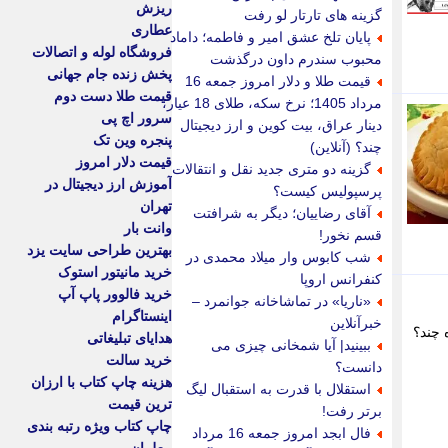
ریزش
گزینه های تارتار لو رفت
عطاری
پایان تلخ عشق امیر و فاطمه؛ داماد
فروشگاه لوله و اتصالات
محبوب سندرم داون درگذشت
پخش زنده جام جهانی
قیمت طلا و دلار امروز جمعه 16
قیمت طلا دست دوم
مرداد 1405؛ نرخ سکه، طلای 18 عیار،
سرور اچ پی
دینار عراق، بیت کوین و ارز دیجیتال
پنجره وین تک
چند؟ (آنلاین)
قیمت دلار امروز
گزینه دو متری جدید نقل و انتقالات
آموزش ارز دیجیتال در
پرسپولیس کیست؟
تهران
آقای رضاییان؛ دیگر به شرافتت
وانت بار
قسم نخور!
بهترین طراحی سایت یزد
شب کابوس وار میلاد محمدی در
خرید مانیتور استوک
کنفرانس اروپا
خرید فالوور پاپ آپ
«ناریا» در تماشاخانه جوانمرد –
اینستاگرام
خبرآنلاین
رده چند؟
هدایای تبلیغاتی
ببینید| آیا شمخانی چیزی می
خرید سالت
دانست؟
هزینه چاپ کتاب با ارزان
استقلال با قدرت به استقبال لیگ
ترین قیمت
برتر رفت!
چاپ کتاب ویژه رتبه بندی
فال ابجد امروز جمعه 16 مرداد