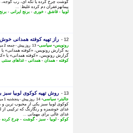
پیمانهزعفران دم کرده غلیظ: ...
لوبیا
-
قاشق
-
خوری
-
برنج ایرانی
-
برنج
راز تهیه کوفته همدانی خوش 
12 -
-
-
رونویس
سیاسی
13 روز پیش - جمعه 2 مرداد 1405، 20:23
به گزارش رونویس، «کوفته همدانی» یا «
گزارش رونویس، «کوفته همدانی» یا «کوف
کوفته
-
همدان
-
همدانی
-
غذاهای سنتی
-
روش تهیه کوکوی لوبیا سبز 
13 -
-
-
جالبتر
سیاسی
14 روز پیش - پنجشنبه 1 مرداد 1405، 20:42
کوکوی لوبیا سبز یکی از محبوب ترین و م
غذای خوشمزه و رنگارنگ که ترکیبی از 
غذای عالی برای مهمانی ...
کوکو
-
لوبیا
-
سبز
-
گوشت
-
چرخ کرده
-