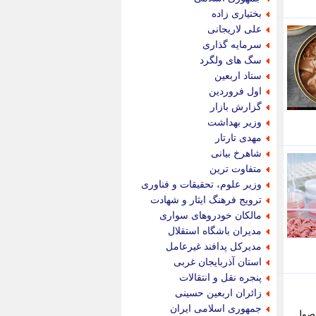
پویه آنلاین
بختیاری زاده
پیام نفت
علی لاریجانی
تابناک
سرمایه گذاری
تازه نیوز
سگ های ولگرد
تبیان
ستاد اربعین
تجارت نیوز
اول فروردین
تحریریه
گزارش بازار
ترابر نیوز
وزیر بهداشت
ترفندباز
مهدی تارتار
تریبون اقتصاد
شاهرخ بیانی
تسنیم نیوز
متفاوت ترین
تک ناک
وزیر علوم، تحقیقات و فناوری
تکراتو
ترویج فرهنگ ایثار و شهادت
توریسم آنلاین
مالکان خودروهای سواری
تولید نیوز
مدیران باشگاه استقلال
تیتر فوری
مدیرکل پدافند غیرعامل
تیکنا
استان آذربایجان غربی
جاب ویژن
پنجره نقل و انتقالات
جار نیوز
زائران اربعین حسینی
جالبتر
جمهوری اسلامی ایران
حصول