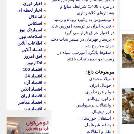
اخبار فوری
در مرداد 1405؛ شرایط، مبالغ و
اخبار لحظه ای
هشدارهای کلاهبرداری
استقلال
وینیسیوس به رکورد رونالدو رسید
اسکناس
تجربه ایران در توسعه آموزش عالی
اسمارتک نیوز
در اختیار عراق قرار می گیرد
اصلاحات نیوز
پرستار قهرمان در مسیر نجات دختر
اطلاعات آنلاین
جوان مجروح شد
اعتماد آنلاین
سقوط بالگرد آموزشی سپاه در
افق امروز
رشت؛ دو خدمه نجات یافتند
افکارنیوز
اقتصاد 100
موضوعات داغ:
اقتصاد 24
میلاد محمدی
اقتصاد آزاد
فوتبال ایران
اقتصاد آنلاین
وام فرزندآوری
اقتصاد ایران
رکورد رونالدو
اقتصاد معاصر
وانتقالات پرسپولیس
اقتصاد نیوز
ارز دیجیتال
اکو ایران
استقلال خوزستان
اکوفارس
پدافند غیرعامل
اکونگار
نقل و انتقالات