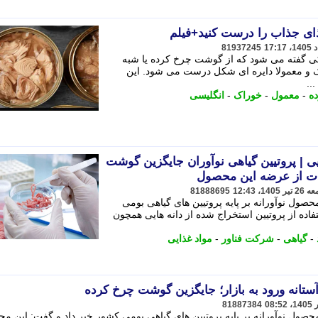
ذای جذاب را درست کنید+فیلم
81937245
کی گفته می شود که از گوشت چرخ کرده یا شبه
 معمولا دایره ای شکل درست می شود. این
..
ه
-
معمول
-
خوراک
-
انگلیسی
یی | پروتیین گیاهی نوآوران جایگزین گوشت
ات از عرضه این محصول
81888695
صول نوآورانه بر پایه پروتیین های گیاهی بومی
اده از پروتیین استخراج شده از دانه هایی همچون
-
گیاهی
-
شرکت فناور
-
مواد غذایی
آستانه ورود به بازار؛ جایگزین گوشت چرخ کرده
81887384
حصول نوآورانه بر پایه پروتیین های گیاهی بومی کشور خبر داد و گفت: این م