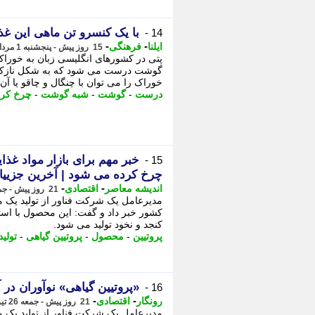
با یک کنسرو تن ماهی این غ
14 -
-
-
ایلنا
فرهنگی
15 روز پیش - پنجشنبه 1 مرداد 1405، 17:17
پتی در کشورهای انگلیسی زبان به خورا
گوشت درست می شود که به شکل نازک و
خوراک را می توان با چنگال و چاقو یا آن .
درست
-
گوشت
-
شبه گوشت
-
چرخ کرد
خبر مهم برای بازار مواد غذا
15 -
چرخ کرده می شود | آخرین جزیی
-
-
اندیشه معاصر
اقتصادی
21 روز پیش - جمعه 26 تیر 1405، 12:43
مدیرعامل یک شرکت فناور از تولید یک مح
کشور خبر داد و گفت: این محصول با استف
کنجد و نخود تولید می شود.
پروتیین
-
محصول
-
پروتیین گیاهی
-
تولید
«پروتیین گیاهی» نوآوران در 
16 -
-
-
رونگار
اقتصادی
21 روز پیش - جمعه 26 تیر 1405، 08:52
مدیرعامل یک شرکت فناور از تولید یک م