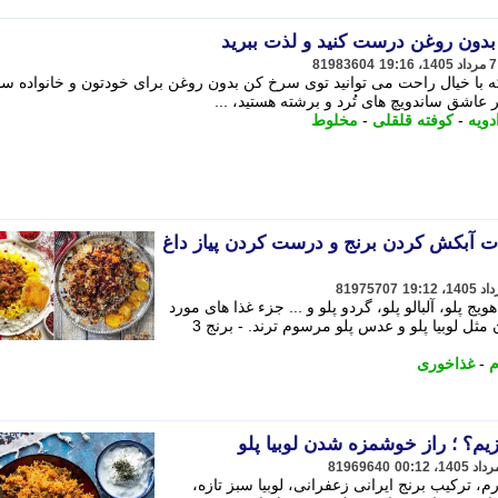
81983604
د که با خیال راحت می توانید توی سرخ کن بدون روغن برای خودتون و خانواده سا
عاشق ساندویچ های تُرد و برشته هستید، ...
دویه
-
کوفته قلقلی
-
مخلوط
ات آبکش کردن برنج و درست کردن پیاز داغ
81975707
یج پلو، آلبالو پلو، گردو پلو و ... جزء غذا های مورد
علاقه ما ایرانی ها هستند که یه سریاشون مثل لوبیا پلو و عدس پلو مرسوم ترند. - برنج 3
م
-
غذاخوری
81969640
، ترکیب برنج ایرانی زعفرانی، لوبیا سبز تازه،