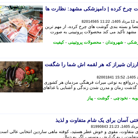
ت چرخ کرده | دامپزشکی مشهد: نظارت ها
82014565
نقضا و بسته بندی گوشت های چرخ کرده، از مهم ترین
شهد تأکید می کند محصولات پروتیینی به صورت
زشکی
-
شهروندان
-
محصولات پروتیینی
-
کیفیت
ارزان شیراز که هر لقمه اش شما را شگفت
82001841
 درواقع به نوعی میراث فرهنگی مردمان هر کشوری
 گذشت زمان و مدرن شدن زندگی و آشنایی با غذاهای
به
-
نخودچی
-
گوشت
-
پیاز
تی آسان برای یک شام متفاوت و لذیذ
81990843
ای متفاوت، مقوی و خوش عطر هستید، کوفته ماهی ساردین انتخابی عالی است.
فاوت، - به گزارش رونویس، اگر به دنبال ...