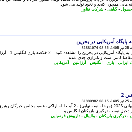
انه هایی همچون کنجد و نخود تولید می شود.
حصول
-
گیاهی
-
شرکت فناور
پایگاه آمریکایی در بحرین
81881074
قاضا کمتر است و ناترازی جدی شده ...
ایرانی
-
بازی
-
انگلیس
-
آرژانتین
-
آمریکایی
81880982
آرژانتین 2 در چارچوب رقابت های جام جهانی 2026 (مرحله نیمه نهایی) - 2 آیت الله اراکی، عضو مجلس خبرگ
دخیل نیست درگیری بازیکنان انگلیس و ...
س
-
درگیری بازیکنان
-
والیبال
-
داریوش فرضیایی