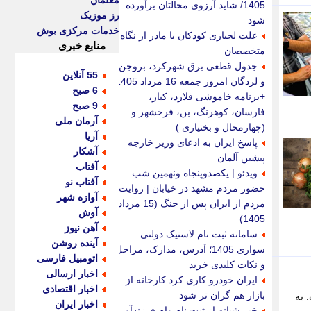
معلمان
1405/ شاید آرزوی محالتان برآورده
رز موزیک
شود
خدمات مرکزی بوش
علت لجبازی کودکان با مادر از نگاه
منابع خبری
متخصصان
جدول قطعی برق شهرکرد، بروجن
55 آنلاین
و لردگان امروز جمعه 16 مرداد 1405
6 صبح
+برنامه خاموشی فلارد، کیار،
9 صبح
فارسان، کوهرنگ، بن، فرخشهر و...
آرمان ملی
(چهارمحال و بختیاری )
آریا
پاسخ ایران به ادعای وزیر خارجه
آشکار
پیشین آلمان
آفتاب
ویدئو | یکصدوپنجاه ونهمین شب
آفتاب نو
حضور مردم مشهد در خیابان | روایت
آوازه شهر
مردم از ایران پس از جنگ (15 مرداد
آوش
1405)
آهن نیوز
سامانه ثبت نام لاستیک دولتی
آینده روشن
سواری 1405؛ آدرس، مدارک، مراحل
اتومبیل فارسی
و نکات کلیدی خرید
اخبار ارسالی
ایران خودرو کاری کرد کارخانه از
اخبار اقتصادی
بازار هم گران تر شود
 به
اخبار ایران
خبر شبانه از ثبت نام وام فرزندآوری