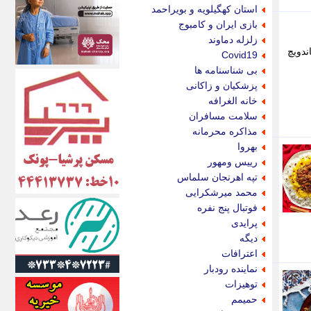
اکونیوز
استان کهگیلویه و بویراحمد
الف
بازی ایران و کامبوج
انتشار آنلاین
زلزله دماوند
اندیشه قرن
ندویچ
Covid19
اندیشه معاصر
بی شناسنامه ها
اندیشه ها
پزشکیان و زاکانی
انرژی پرس
خانه الغرافه
ای استخدام
سلامت مسافران
ایتنا
مذاکره محرمانه
ایراف
بهروا
ایران آرت
رییس ومهور
ایران آنلاین
تپه اهرنجان سلماس
ایران زندگی
محمد میرشکرایی
ایران فوری
فوتبال پنج نفره
ایرانی روز
پرایدی
ایرانیتال
دیگه
ایرنا
اعترافات
ایسکانیوز
نماینده رودبار
ایسنا
توهیزات
ایکنا
حمیمم
ایلنا