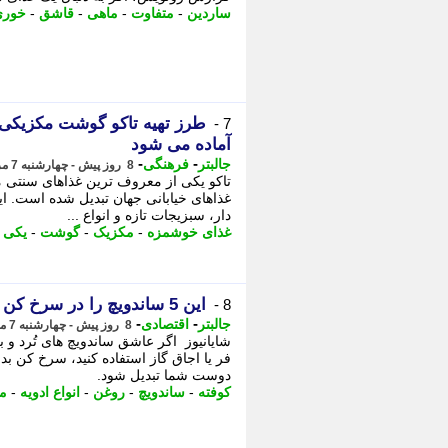
ساردین
-
متفاوت
-
ماهی
-
قاشق
-
خوری
7 -
آماده می شود
-
-
جالبتر
فرهنگی
8 روز پیش - چهارشنبه 7 مرداد 1405، 21:47
تاکو یکی از معروف ترین غذاهای سنتی
غذاهای خیابانی جهان تبدیل شده است. ا
دار، سبزیجات تازه و انواع ...
غذای خوشمزه
-
مکزیک
-
گوشت
-
یکی ا
این 5 ساندویچ را در سرخ کن بدون روغن درست کنید و لذت ببرید
8 -
-
-
جالبتر
اقتصادی
8 روز پیش - چهارشنبه 7 مرداد 1405، 19:27
شایانیوز اگر عاشق ساندویچ های تُرد و بر
فر یا اجاق گاز استفاده کنید، سرخ کن بد
دوست شما تبدیل شود.
کوفته
-
ساندویچ
-
روغن
-
انواع ادویه
-
م