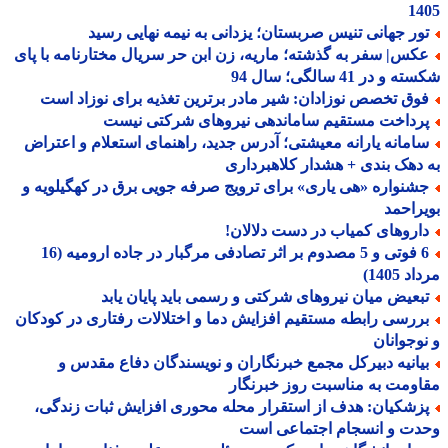
14
ور جهانی تنیس صربستان؛ یزدانی به نیمه نهایی رسید
کس| سفر به گذشته؛ ماریه، زن ابن حر سریال مختارنامه با پای
و در 41 سالگی؛ سال 94
وق تخصص نوزادان: شیر مادر برترین تغذیه برای نوزاد است
رداخت مستقیم ساماندهی نیروهای شرکتی نیست
امانه یارانه معیشتی؛ آدرس جدید، راهنمای استعلام و اعتراض
دهک بندی + هشدار کلاهبرداری
شنواره «هی یاری» برای ترویج صرفه جویی برق در کهگیلویه و
راحمد
اروهای کمیاب در دست دلالان!
6 فوتی و 5 مصدوم بر اثر تصادفی مرگبار در جاده ارومیه (16
 1405)
بعیض میان نیروهای شرکتی و رسمی باید پایان یابد
ررسی رابطه مستقیم افزایش دما و اختلالات رفتاری در کودکان
وجوانان
یانیه دبیرکل مجمع خبرنگاران و نویسندگان دفاع مقدس و
ومت به مناسبت روز خبرنگار
زشکیان: هدف از استقرار محله محوری افزایش ثبات زندگی،
دت و انسجام اجتماعی است