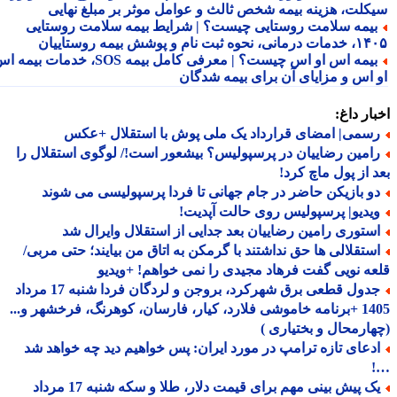
کلت، هزینه بیمه شخص ثالث و عوامل موثر بر مبلغ نهایی
یمه سلامت روستایی چیست؟ | شرایط بیمه سلامت روستایی
نحوه ثبت نام و پوشش بیمه روستاییان
بیمه اس او اس چیست؟ | معرفی کامل بیمه SOS، خدمات بیمه اس
 اس و مزایای آن برای بیمه شدگان
ار داغ:
سمی| امضای قرارداد یک ملی پوش با استقلال +عکس
امین رضاییان در پرسپولیس؟ بیشعور است!/ لوگوی استقلال را
 از پول ماچ کرد!
و بازیکن حاضر در جام جهانی تا فردا پرسپولیسی می شوند
یدیو| پرسپولیس روی حالت آپدیت!
ستوری رامین رضاییان بعد جدایی از استقلال وایرال شد
ستقلالی ها حق نداشتند با گرمکن به اتاق من بیایند؛ حتی مربی/
ه نویی گفت فرهاد مجیدی را نمی خواهم! +ویدیو
جدول قطعی برق شهرکرد، بروجن و لردگان فردا شنبه 17 مرداد
1405 +برنامه خاموشی فلارد، کیار، فارسان، کوهرنگ، فرخشهر و...
ارمحال و بختیاری )
دعای تازه ترامپ در مورد ایران: پس خواهیم دید چه خواهد شد
یک پیش بینی مهم برای قیمت دلار، طلا و سکه شنبه 17 مرداد