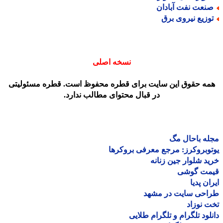
نعت نفت آبادان
وزیع نیروی برق
نسخه اصلی
مه حقوق این سایت برای قطره محفوظ است. قطره مسئولیتی
در قبال محتوای مطالب ندارد.
ه باحال مگ
وبروکرز: مرجع معرفی بروکرها
د شلوار جین زنانه
مت گوشی
ان پدیا
احی سایت در مشهد
 نوزاد
لود تلگرام و تلگرام طلایی