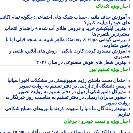
بار ویژه
تک ناک
موزش حذف دائمی حساب شبکه های اجتماعی؛ چگونه تمام اکانت
ی خود را دیلیت کنیم؟
هترین اپلیکیشن خرید و فروش طلای آب شده + راهنمای انتخاب
تبرترین پلتفرم ها
بررسی گوشی Galaxy Z Flip8؛ ظاهر شبیه به نسخه قبلی اما با
طن متفاوت!
موزش مسدود کردن کارت بانکی + روش های آنلاین، تلفنی و
وری
هترین شغل های هوش مصنوعی در سال ۲۰۲۶
بار ویژه
تسنیم نیوز
حتمال دست داشتن رژیم صهیونیستی در مشکلات اخیر اسپانیا
ییس دانشگاه آزاد اردبیل در دفتر تسنیم به روایت تصویر
دیرکل دامپزشکی اردبیل در دفتر تسنیم به روایت تصویر
ضور مدیران اردبیلی در دفتر تسنیم به مناسبت روز خبرنگار به
ایت تصویر
بینید|رزمندگان ما دنیا را مبهوت کردند/با نیروهای مسلح شکافی
اریم
بار ویژه
و قیمت خودرو | چرخان
جیلی E2 الکتریکی در اروپا ثبت نام شد؛ قیمت آغازی 19,490 یورو و