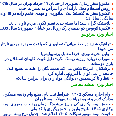
کس| سفر زمان؛ تصویری از خیابان 15 خرداد تهران در سال 1356
وش استعلام دهک یارانه ای و اعتراض به تغییرات جدید
عکس| سفر به گذشته؛ بیک ایمانوردی و مهدی فخیم زاده در 38 و 32
لگی؛ سال 53
لاستیک گران شد؛ اما بسته بندی تغییر نکرد، مردم تاوان دادند
کس| اتوبوس دو طبقه پارک رویال در خیابان جمهوری؛ سال 1339
بار ویژه
سرنویس
رافیک شدید در خط میانی؛/ تصاویری که باعث سردرد مهدی تارتار
 شود!
ولین تجربه نوری، فردا مقابل پرسپولیس!
هراب درباره روزبه ریسک نکرد/ دلیل غیبت کاپیتان استقلال در
زی دوستانه
زشکیان: آمریکا تلاش می کند همسایگان را علیه ما بسیج کند/
معه را نمی توان با امرونهی اداره کرد
نتظار تا کریسمس / دیوانگی هواداران برای پیراهن شالکه
بار ویژه
اندیشه معاصر
وام اجاره مسکن ۱۴۰۵ | شرایط ثبت نام، مبلغ وام ودیعه مسکن،
ارک لازم و نحوه دریافت تسهیلات مستاجران
قوق بیمه بیکاری کی واریز میشود؟ | زمان پرداخت مقرری بیمه
تاریخ واریز و نحوه پیگیری با کد ملی
قیمت بیمه موتور سیکلت ۱۴۰۵ اعلام شد | جدول نرخ بیمه موتور