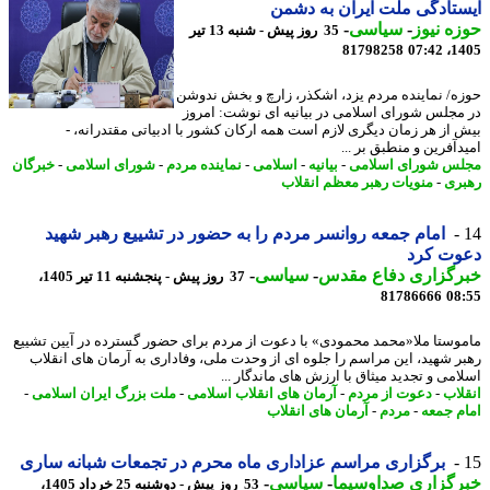
تادگی ملت ایران به دشمن
ه نیوز
-
سیاسی
-
35 روز پیش - شنبه 13 تیر
81798258
1405
ه/ نماینده مردم یزد، اشکذر، زارچ و بخش ندوشن
مجلس شورای اسلامی در بیانیه ای نوشت: امروز
 از هر زمان دیگری لازم است همه ارکان کشور با ادبیاتی مقتدرانه، -
دآفرین و منطبق بر ...
س شورای اسلامی
-
بیانیه
-
اسلامی
-
نماینده مردم
-
شورای اسلامی
-
خبرگان
ری
-
منویات رهبر معظم انقلاب
امام جمعه روانسر مردم را به حضور در تشییع رهبر شهید
وت کرد
رگزاری دفاع مقدس
-
سیاسی
-
37 روز پیش - پنجشنبه 11 تیر 1405،
81786666
08
وستا ملا«محمد محمودی» با دعوت از مردم برای حضور گسترده در آیین تشییع
ر شهید، این مراسم را جلوه ای از وحدت ملی، وفاداری به آرمان های انقلاب
امی و تجدید میثاق با ارزش های ماندگار ...
لاب
-
دعوت از مردم
-
آرمان های انقلاب اسلامی
-
ملت بزرگ ایران اسلامی
-
م جمعه
-
مردم
-
آرمان های انقلاب
برگزاری مراسم عزاداری ماه محرم در تجمعات شبانه ساری
رگزاری صداوسیما
-
سیاسی
-
53 روز پیش - دوشنبه 25 خرداد 1405،