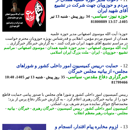
م و حوزویان جهت شرکت در تشییع
ی شهید ایران
ه نیوز
-
سیاسی
-
34 روز پیش - شنبه 13 تیر
81800889
1405
ه/ آیت الله موسوی اصفهانی مدیر حوزه علمیه
ان از عموم مردم مؤمن، انقلابی و قدرشناس بویژه حوزویان محترم خواست
مراسم تشییع آقای شهید ایران شرکت کنند. - به گزارش خبرنگار خبرگزاری ...
 الله موسوی اصفهانی
-
مدیر حوزه علمیه همدان
-
موسوی اصفهانی
-
مراسم
یع
-
حوزویان
-
ایران
-
ملت بزرگ ایران اسلامی
حمایت «رییس کمیسیون امور داخلی کشور و شوراهای
س» از بیانیه مجلس خبرگان
رگزاری دفاع مقدس
-
سیاسی
-
35 روز پیش - شنبه 13 تیر 1405، 10:40
81799
س کمیسیون امور داخلی کشور و شورا های مجلس با صدور پیامی حمایت قاطع
 را از بیانیه خبرگان رهبری اعلام کرد. - به گزارش خبرنگار دفاع پرس از یزد؛
دصالح جوکار نماینده مردم شریف یزد، اشکذر،
سیون امور داخلی کشور
-
رییس کمیسیون
-
خبرگان رهبری
-
خبرگان
-
بیانیه
-
لس
-
منویات رهبر معظم انقلاب
لزوم مخابره پیام اقتدار، انسجام و