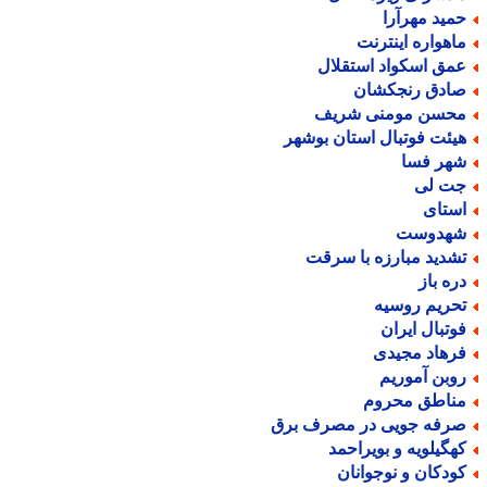
مید مهرآرا
اهواره اینترنت
مق اسکواد استقلال
ادق رنجکشان
حسن مومنی شریف
یئت فوتبال استان بوشهر
هر فسا
ت لی
ستای
هدوست
شدید مبارزه با سرقت
ره باز
حریم روسیه
وتبال ایران
رهاد مجیدی
وبن آموریم
ناطق محروم
رفه جویی در مصرف برق
هگیلویه و بویراحمد
ودکان و نوجوانان