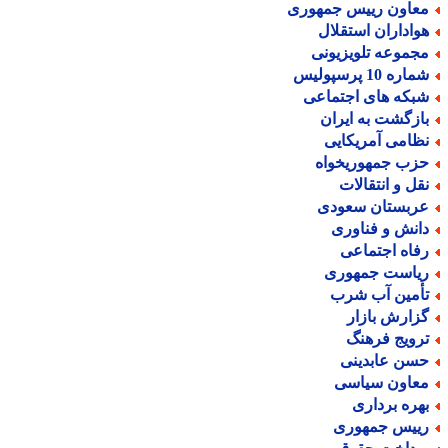
عاون رییس جمهوری
واداران استقلال
جموعه تلویزیونی
اره 10 پرسپولیس
بکه های اجتماعی
ازگشت به ایران
ظامی آمریکایی
زب جمهوریخواه
قل و انتقالات
ربستان سعودی
انش و فناوری
فاه اجتماعی
یاست جمهوری
أمین آب شرب
زارش بازار
رویج فرهنگ
سن عابدینی
عاون سیاسی
هره برداری
ییس جمهوری