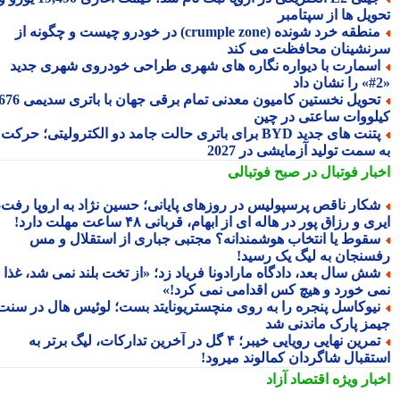
ویل ها از سپتامبر
منطقه خرد شونده (crumple zone) در خودرو چیست و چگونه از
نشینان محافظت می کند
سمارت با دیواره نگاره های شهری طراحی خودروی شهری جدید
تحویل نخستین کامیون معدنی تمام برقی جهان با باتری سدیمی 676
لووات ساعتی در چین
پتنت های جدید BYD برای باتری حالت جامد دو الکترولیتی؛ حرکت
سمت تولید آزمایشی در 2027
بار فوتبال در صبح فوتبالی
کار ناقص پرسپولیس در روزهای پایانی؛ حسین نژاد به اروپا رفت،
ی و رزاق پور در هاله ای از ابهام، قربانی ۴۸ ساعت مهلت دارد!
قوط یا انتخاب هوشمندانه؟ مجتبی جباری از استقلال و مس
سنجان به لیگ یک رسید!
ش سال بعد، دادگاه مارادونا فریاد زد؛ «از تخت بلند نمی شد، غذا
ی خورد و هیچ کس اقدامی نمی کرد!»
یوکاسل پنجره را به روی منچستریونایتد بست؛ لوئیس هال در سنت
مز پارک ماندنی شد
تمرین نهایی رویایی خیبر؛ ۴ گل در آخرین تدارکات، لیگ برتر به
تقبال شاگردان کمالوند میرود!
بار ویژه
اقتصاد آزاد