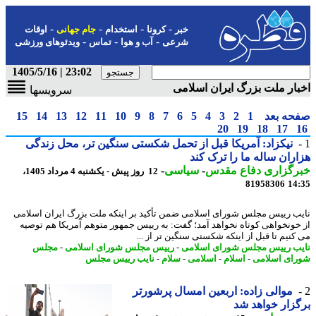
-
-
-
-
خبر
کرونا
استخدام
جام جهانی
اوقات
-
-
-
شرعی
آب و هوا
تماس
ویدئوهای ورزشی
23:02 | 1405/5/16
ار ملت بزرگ ایران اسلامی
سرویسها
حه بعد
1
2
3
4
5
6
7
8
9
10
11
12
13
14
15
20
19
18
17
نیکزاد: آمریکا قبل از تحمل شکستی سنگین تر، محل زندگی
ران ساله ما را ترک کند
رگزاری دفاع مقدس
-
سیاسی
-
12 روز پیش - یکشنبه 4 مرداد 1405،
81958306
14
ب رییس مجلس شورای اسلامی ضمن تأکید بر اینکه ملت بزرگ ایران اسلامی
خونخواهی کوتاه نخواهد آمد؛ گفت: به رییس جمهور متوهم آمریکا هم توصیه
کنیم تا قبل از اینکه شکستی سنگین تر از ...
ب رییس مجلس شورای اسلامی
-
رییس مجلس شورای اسلامی
-
مجلس
ای اسلامی
-
اسلام
-
اسلامی
-
سلام
-
نایب رییس مجلس
موالی زاده: اربعین امسال پرشورتر
زار خواهد شد