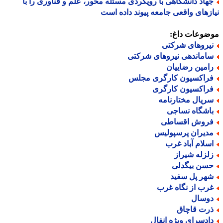
هاد دانشگاهی با رویکردی مسئله محور، علم و فناوری را با
زهای واقعی جامعه پیوند داده است
ضوعات داغ:
یروهای شرکتی
اماندهی نیروهای شرکتی
امین رضاییان
راکسیون کارگری مجلس
راکسیون کارگری
ریال مختارنامه
اشگاه نساجی
روش اقساطی
دیران پرسپولیس
سلام آباد غرب
لزله شیراز
سن بیگدلی
هر پل سفید
رب از نگاه غرب
وسال
رت قاچاق
ادسرای ویژه انفال