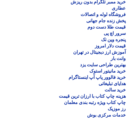
د ممبر تلگرام بدون ریزش
اری
شگاه لوله و اتصالات
 زنده جام جهانی
مت طلا دست دوم
ر اچ پی
ره وین تک
ت دلار امروز
زش ارز دیجیتال در تهران
ت بار
رین طراحی سایت یزد
د مانیتور استوک
د فالوور پاپ آپ اینستاگرام
یای تبلیغاتی
ید سالت
نه چاپ کتاب با ارزان ترین قیمت
 کتاب ویژه رتبه بندی معلمان
موزیک
مات مرکزی بوش