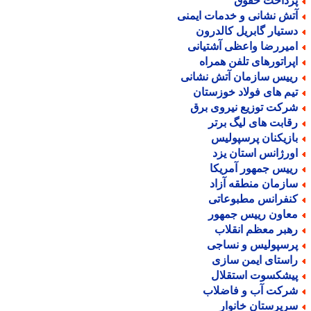
رداخت حقوق
تش نشانی و خدمات ایمنی
ستیار گابریل کالدرون
میررضا واعظی آشتیانی
پراتورهای تلفن همراه
ییس سازمان آتش نشانی
یم های فولاد خوزستان
رکت توزیع نیروی برق
قابت های لیگ برتر
ازیکنان پرسپولیس
ورژانس استان یزد
ییس جمهور آمریکا
ازمان منطقه آزاد
نفرانس مطبوعاتی
عاون رییس جمهور
هبر معظم انقلاب
رسپولیس و نساجی
استای ایمن سازی
یشکسوت استقلال
رکت آب و فاضلاب
رپرستان خانوار