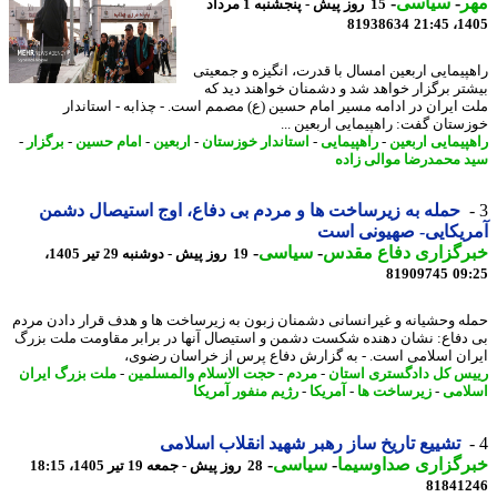
ر
-
سیاسی
-
15 روز پیش - پنجشنبه 1 مرداد
81938634
1405
پیمایی اربعین امسال با قدرت، انگیزه و جمعیتی
تر برگزار خواهد شد و دشمنان خواهند دید که
 ایران در ادامه مسیر امام حسین (ع) مصمم است. - چذابه - استاندار
ستان گفت: راهپیمایی اربعین ...
پیمایی اربعین
-
راهپیمایی
-
استاندار خوزستان
-
اربعین
-
امام حسین
-
برگزار
-
 محمدرضا موالی زاده
حمله به زیرساخت ها و مردم بی دفاع، اوج استیصال دشمن
یکایی- صهیونی است
رگزاری دفاع مقدس
-
سیاسی
-
19 روز پیش - دوشنبه 29 تیر 1405،
81909745
09
ه وحشیانه و غیرانسانی دشمنان زبون به زیرساخت ها و هدف قرار دادن مردم
دفاع: نشان دهنده شکست دشمن و استیصال آنها در برابر مقاومت ملت بزرگ
ان اسلامی است. - به گزارش دفاع پرس از خراسان رضوی،
س کل دادگستری استان
-
مردم
-
حجت الاسلام والمسلمین
-
ملت بزرگ ایران
امی
-
زیرساخت ها
-
آمریکا
-
رژیم منفور آمریکا
تشییع تاریخ ساز رهبر شهید انقلاب اسلامی
رگزاری صداوسیما
-
سیاسی
-
28 روز پیش - جمعه 19 تیر 1405، 18:15
81841