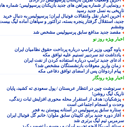
ونمایی از شماره پیراهن های جدید بازیکنان پرسپولیس؛ شماره های
ریخی به نسل جدید رسید
خرین اخبار نقل وانتقالات فوتبال ایران؛ پرسپولیس به دنبال خرید
ید، استقلال گرفتار پنجره بسته، تراکتور و سپاهان آماده لیگ بیست
شم
قصد جدید مدافع سابق پرسپولیس مشخص شد
بار ویژه
روز نو
اوه گویی وزیر ترامپ درباره پرداخت حقوق نظامیان ایران
ادداشت تند سردبیر تسنیم علیه توافق مکه
دعای جدید ترامپ درباره استفاده کردن از نفت ایران
مان واریز معوقات بازنشستگان مشخص شد؟
یام اردوغان پس از امضای توافق دفاعی مکه
بار ویژه
رونگار
رنوشت چین در انتظار عربستان / پول سعودی ته کشید، پایان
ریک لیگ روشن!
زشکیان: هدف از استقرار محله محوری افزایش ثبات زندگی،
دت و انسجام اجتماعی است
تاره سابق پرسپولیس در آستانه پیوستن به فجر
غاز دوره جدید برای کاپیتان سابق ملوان/ خانم گل فوتبال ایران
مربی تیم لیگ برتری شد
نای آمریکا لایحه تحریم ایران و روسیه را تصویب کرد