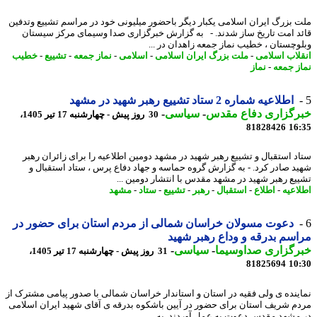
 بزرگ ایران اسلامی یکبار دیگر باحضور میلیونی خود در مراسم تشییع وتدفین
د امت تاریخ ساز شدند. - به گزارش خبرگزاری صدا وسیمای مرکز سیستان
وچستان ، خطیب نماز جمعه زاهدان در ...
لاب اسلامی
-
ملت بزرگ ایران اسلامی
-
اسلامی
-
نماز جمعه
-
تشییع
-
خطیب
ز جمعه
-
نماز
اطلاعیه شماره 2 ستاد تشییع رهبر شهید در مشهد
رگزاری دفاع مقدس
-
سیاسی
-
30 روز پیش - چهارشنبه 17 تیر 1405،
81828426
16
د استقبال و تشییع رهبر شهید در مشهد دومین اطلاعیه را برای زائران رهبر
د صادر کرد. - به گزارش گروه حماسه و جهاد دفاع پرس ، ستاد استقبال و
یع رهبر شهید در مشهد مقدس با انتشار دومین ...
اعیه
-
اطلاع
-
استقبال
-
رهبر
-
تشییع
-
ستاد
-
مشهد
دعوت مسولان خراسان شمالی از مردم استان برای حضور در
سم بدرقه و وداع رهبر شهید
رگزاری صداوسیما
-
سیاسی
-
31 روز پیش - چهارشنبه 17 تیر 1405،
81825694
10
ینده ی ولی فقیه در استان و استاندار خراسان شمالی با صدور پیامی مشترک از
م شریف استان برای حضور در آیین باشکوه بدرقه ی آقای شهید ایران اسلامی
مشهد مقدس دعوت به عمل آوردند. به ...