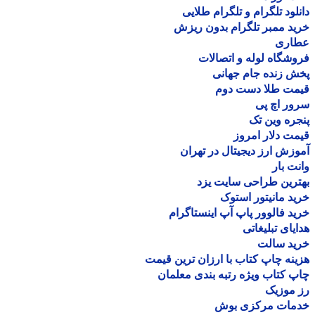
لود تلگرام و تلگرام طلایی
د ممبر تلگرام بدون ریزش
اری
شگاه لوله و اتصالات
 زنده جام جهانی
مت طلا دست دوم
ر اچ پی
ره وین تک
ت دلار امروز
زش ارز دیجیتال در تهران
ت بار
رین طراحی سایت یزد
د مانیتور استوک
د فالوور پاپ آپ اینستاگرام
یای تبلیغاتی
ید سالت
نه چاپ کتاب با ارزان ترین قیمت
 کتاب ویژه رتبه بندی معلمان
موزیک
مات مرکزی بوش