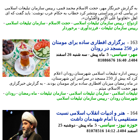
گزارش خبرنگار مهر، حجت الاسلام محمد قمی، رییس سازمان تبلیغات اسلامی
پیامی که در ویراستی منتشر کرد خطاب به حکام عرب نوشت: باید گفت که ای
«تَعَاوَنوا عَلَی الْإِثمِ وَالْعُدْوان»،
واج
-
رییس سازمان تبلیغات اسلامی
-
حجت الاسلام
-
سازمان تبلیغات اسلامی
-
س سازمان تبلیغات
-
فرزندآوری
-
برخوردار
1
برگزاری افطاری ساده برای مومنان
دان
ر
-
سیاسی
-
5 ماه پیش - سه شنبه 26 اسفند
81086676
1404
س اداره تبلیغات اسلامی شهرستان رودان اعلام
کرد که بیش از 250 مسجد در سراسر این شهرستان،
ماه رمضان میزبان افطاری ساده برای مومنان بودند. - به گزارش خبرگزاری
 حجت الاسلام، میثم ...
یغات اسلامی
-
سازمان تبلیغات اسلامی
-
سازمان تبلیغات
-
ماه رمضان
-
رودان
-
ستان رودان
-
رییس سازمان تبلیغات اسلامی
1
هنر و ادبیات انقلاب اسلامی نسبت
قیمی با امام شهیدمان داشت
ه نیوز
-
سیاسی
-
5 ماه پیش - دوشنبه 25
14، 14:12
81078516