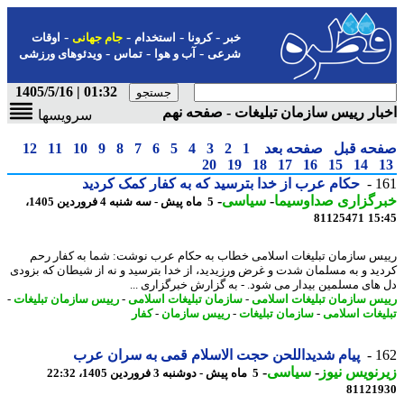
-
-
-
-
خبر
کرونا
استخدام
جام جهانی
اوقات
-
-
-
شرعی
آب و هوا
تماس
ویدئوهای ورزشی
01:32 | 1405/5/16
ار رییس سازمان تبلیغات - صفحه نهم
سرویسها
حه قبل
صفحه بعد
1
2
3
4
5
6
7
8
9
10
11
12
20
19
18
17
16
15
14
1
حکام عرب از خدا بترسید که به کفار کمک کردید
رگزاری صداوسیما
-
سیاسی
-
5 ماه پیش - سه شنبه 4 فروردین 1405،
81125471
15
س سازمان تبلیغات اسلامی خطاب به حکام عرب نوشت: شما به کفار رحم
ید و به مسلمان شدت و غرض ورزیدید، از خدا بترسید و نه از شیطان که بزودی
های مسلمین بیدار می شود. - به گزارش خبرگزاری ...
س سازمان تبلیغات اسلامی
-
سازمان تبلیغات اسلامی
-
رییس سازمان تبلیغات
-
یغات اسلامی
-
سازمان تبلیغات
-
رییس سازمان
-
کفار
1
پیام شدیداللحن حجت الاسلام قمی به سران عرب
نویس نیوز
-
سیاسی
-
5 ماه پیش - دوشنبه 3 فروردین 1405، 22:32
81121