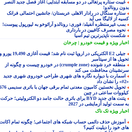
یبت ستاره پرتغالی در دو مسابقه ابتدایی/ آغاز فصل جدید النصر
ون رونالدو!
تاره سنگال در رادار الاهلی عربستان/ جانشین احتمالی فرانک
ه از لالیگا می آید
مب غیرمنتظره آنفیلد/ فوری: رونالدو آرائوخو به لیورپول پیوست!
حوه مصرف کافیین در بارداری
کست ناپذیرترین تیم آسیا
بار ویژه
و قیمت خودرو | چرخان
جیلی E2 الکتریکی در اروپا ثبت نام شد؛ قیمت آغازی 19,490 یورو و
ویل ها از سپتامبر
منطقه خرد شونده (crumple zone) در خودرو چیست و چگونه از
نشینان محافظت می کند
سمارت با دیواره نگاره های شهری طراحی خودروی شهری جدید
تحویل نخستین کامیون معدنی تمام برقی جهان با باتری سدیمی 676
لووات ساعتی در چین
پتنت های جدید BYD برای باتری حالت جامد دو الکترولیتی؛ حرکت
سمت تولید آزمایشی در 2027
بار ویژه
تک ناک
موزش حذف دائمی حساب شبکه های اجتماعی؛ چگونه تمام اکانت
ی خود را دیلیت کنیم؟