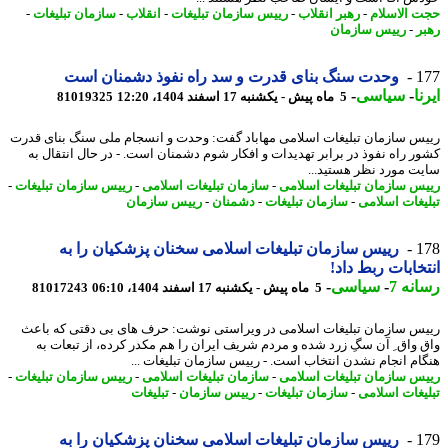
 الاسلام
-
رهبر انقلاب
-
رییس سازمان تبلیغات
-
انقلاب
-
سازمان تبلیغات
-
ر
-
رییس سازمان
1
وحدت سنگ بنای قدرت و سد راه نفوذ دشمنان است
ا
-
سیاسی
-
5 ماه پیش - یکشنبه 17 اسفند 1404، 12:20
81019325
س سازمان تبلیغات اسلامی مهاباد گفت: وحدت و انسجام ملی سنگ بنای قدرت
ر راه نفوذ در برابر تهدیدات و افکار شوم دشمنان است. - در ﺣﺎل اﻧﺘﻘﺎل ﺑﻪ
ﺖ ﻣﻮرد ﻧﻈﺮ ﻫﺴﺘﯿﺪ...
س سازمان تبلیغات اسلامی
-
سازمان تبلیغات اسلامی
-
رییس سازمان تبلیغات
-
یغات اسلامی
-
سازمان تبلیغات
-
دشمنان
-
رییس سازمان
1
رییس سازمان تبلیغات اسلامی سخنان پزشکیان را به
خابات ربط داد!
نه 7
-
سیاسی
-
5 ماه پیش - یکشنبه 17 اسفند 1404، 06:10
81017243
س سازمان تبلیغات اسلامی در ویراستی نوشت: حرف های بی دقتی که باعث
 واق ِ آن سگِ زرد شده و مردم شریف ایران را هم مکدر کرده، از تبعات به
ام انجام نشدن انتخاب است. - رییس سازمان تبلیغات ...
س سازمان تبلیغات اسلامی
-
سازمان تبلیغات اسلامی
-
رییس سازمان تبلیغات
-
یغات اسلامی
-
سازمان تبلیغات
-
رییس سازمان
-
تبلیغات
1
رییس سازمان تبلیغات اسلامی سخنان پزشکیان را به