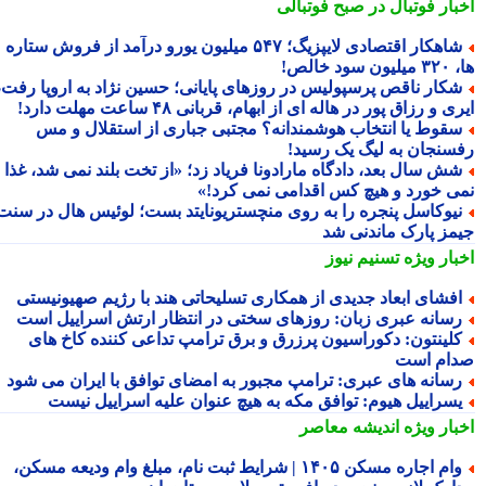
بار فوتبال در صبح فوتبالی
شاهکار اقتصادی لایپزیگ؛ ۵۴۷ میلیون یورو درآمد از فروش ستاره
سود خالص!
کار ناقص پرسپولیس در روزهای پایانی؛ حسین نژاد به اروپا رفت،
ی و رزاق پور در هاله ای از ابهام، قربانی ۴۸ ساعت مهلت دارد!
قوط یا انتخاب هوشمندانه؟ مجتبی جباری از استقلال و مس
سنجان به لیگ یک رسید!
ش سال بعد، دادگاه مارادونا فریاد زد؛ «از تخت بلند نمی شد، غذا
ی خورد و هیچ کس اقدامی نمی کرد!»
یوکاسل پنجره را به روی منچستریونایتد بست؛ لوئیس هال در سنت
مز پارک ماندنی شد
بار ویژه
تسنیم نیوز
فشای ابعاد جدیدی از همکاری تسلیحاتی هند با رژیم صهیونیستی
سانه عبری زبان: روزهای سختی در انتظار ارتش اسراییل است
لینتون: دکوراسیون پرزرق و برق ترامپ تداعی کننده کاخ های
ام است
سانه های عبری: ترامپ مجبور به امضای توافق با ایران می شود
سراییل هیوم: توافق مکه به هیچ عنوان علیه اسراییل نیست
بار ویژه
اندیشه معاصر
وام اجاره مسکن ۱۴۰۵ | شرایط ثبت نام، مبلغ وام ودیعه مسکن،