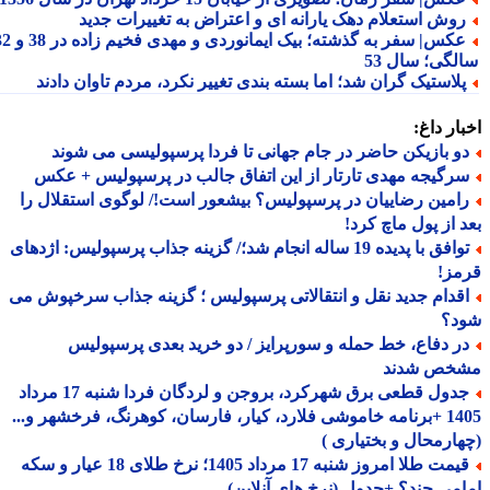
وش استعلام دهک یارانه ای و اعتراض به تغییرات جدید
عکس| سفر به گذشته؛ بیک ایمانوردی و مهدی فخیم زاده در 38 و 32
لگی؛ سال 53
لاستیک گران شد؛ اما بسته بندی تغییر نکرد، مردم تاوان دادند
ار داغ:
و بازیکن حاضر در جام جهانی تا فردا پرسپولیسی می شوند
رگیجه مهدی تارتار از این اتفاق جالب در پرسپولیس + عکس
امین رضاییان در پرسپولیس؟ بیشعور است!/ لوگوی استقلال را
 از پول ماچ کرد!
توافق با پدیده 19 ساله انجام شد؛/ گزینه جذاب پرسپولیس: اژدهای
مز!
قدام جدید نقل و انتقالاتی پرسپولیس ؛ گزینه جذاب سرخپوش می
د؟
ر دفاع، خط حمله و سورپرایز / دو خرید بعدی پرسپولیس
خص شدند
جدول قطعی برق شهرکرد، بروجن و لردگان فردا شنبه 17 مرداد
1405 +برنامه خاموشی فلارد، کیار، فارسان، کوهرنگ، فرخشهر و...
ارمحال و بختیاری )
قیمت طلا امروز شنبه 17 مرداد 1405؛ نرخ طلای 18 عیار و سکه
می چند؟ +جدول (نرخ های آنلاین)