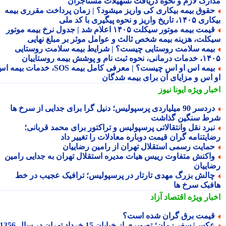
ارک لازم و نحوه دریافت تسهیلات مستاجران
قوق بیمه بیکاری کی واریز میشود؟ | زمان پرداخت مقرری بیمه
تاریخ واریز و نحوه پیگیری با کد ملی
قیمت بیمه موتور سیکلت ۱۴۰۵ اعلام شد | جدول نرخ بیمه موتور
کلت، هزینه بیمه شخص ثالث و عوامل موثر بر مبلغ نهایی
یمه سلامت روستایی چیست؟ | شرایط بیمه سلامت روستایی
نحوه ثبت نام و پوشش بیمه روستاییان
بیمه اس او اس چیست؟ | معرفی کامل بیمه SOS، خدمات بیمه اس
 اس و مزایای آن برای بیمه شدگان
بار ویژه
ایونا نیوز
دردسر 90 میلیاردی پرسپولیس؛ دنیل گرا برای جدایی از سرخ ها
ط سنگین گذاشت
برد نقل وانتقالاتی پرسپولیس و تراکتور برای محمد قربانی؛
ایتنامه گران قیمت دوباره معادلات را تغییر داد
مایت رسمی استقلال تهران از رامین رضاییان
اکنش متفاوت رییس هیات مدیره استقلال تهران به جدایی رامین
اییان
الش بزرگ مهدی تارتار در پرسپولیس؛ ترافیک عجیب در خط
فبک سرخ ها
بار ویژه
اقتصاد آزاد
یمت برق گران شده است؟
کس| سفر زمان؛ تصویری از خیابان 15 خرداد تهران در سال 1356