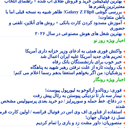
هترین اپلیکیشن خرید و فروش طلای آب شده + راهنمای انتخاب
تبرترین پلتفرم ها
بررسی گوشی Galaxy Z Flip8؛ ظاهر شبیه به نسخه قبلی اما با
طن متفاوت!
موزش مسدود کردن کارت بانکی + روش های آنلاین، تلفنی و
وری
هترین شغل های هوش مصنوعی در سال ۲۰۲۶
بار ویژه
روز نو
اکنش فوری همتی به ادعای وزیر خزانه داری آمریکا
حریم های جدید آمریکا علیه ایران اعمال شد
بر خوب برای بازنشستگان بانک رفاه
ک روایت تازه از علت نرفتن رهبر شهید به پناهگاه
زشکیان: من اگر بخواهم استعفا بدهم رسما اعلام می کنم!
بار ویژه
رونگار
وری: رونالدو آرائوخو به لیورپول پیوست!
یمار سه بار تا نزدیکی پیوستن به رئال پیش رفت
ر دفاع، خط حمله و سورپرایز / دو خرید بعدی پرسپولیس مشخص
ند
ستفاده از فناوری اف وی اس در فوتبال فرانسه / اولین کارت قرمز
ل زد فوتبال جهان!
نصوریان: داور مشت زد و بازی را تمام کردیم