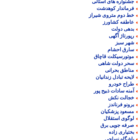
شنواره های استانی
رماندار کوهدشت
ط دوم متروی شیراز
اطفه کشاورز
دهی دولت
پورتاژ آگهی
هر سبز
ارق احشام
وتورسیکلت قاچاق
حر دولت شاهی
ناطق بحرانی
ایحه تبادل زندانیان
راح خودرو
منه سادات ذبیح پور
جالت نکش
رونو فرناندز
سعود پزشکیان
وگوی استقلال
رفه جویی برق
ختیاری زاده
اشگاه نساجی