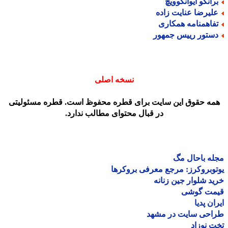
رانکو ایوانکوویچ
لیرضا عنایت زاده
فاهمنامه همکاری
ستور رییس جمهور
نسخه اصلی
مه حقوق این سایت برای قطره محفوظ است. قطره مسئولیتی
در قبال محتوای مطالب ندارد.
ه باحال مگ
وبروکرز: مرجع معرفی بروکرها
د شلوار جین زنانه
مت گوشی
ان پدیا
احی سایت در مشهد
 نوزاد