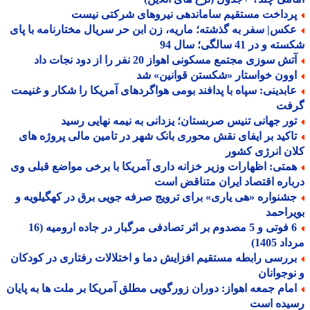
رداخت مستقیم ساماندهی نیروهای شرکتی نیست
کس| سفر به گذشته؛ ماریه، زن ابن حر سریال مختارنامه با پای
و در 41 سالگی؛ سال 94
ش سوزی مجتمع مسکونی اهواز 20 نفر را از دود نجات داد
وون خواستار «شکستن قوانین» شد
ابدینی: سپاه با پدافند بومی هواگردهای آمریکا را شکار و غنیمت
فت
ور جهانی تنیس صربستان؛ یزدانی به نیمه نهایی رسید
اکید بر ایفای نقش محوری بانک شهر در تامین مالی پروژه های
ن انرژی کشور
متی: اظهارات وزیر خزانه داری آمریکا با برخی مواضع قبلی وی
اره اقتصاد ایران متناقض است
شنواره «هی یاری» برای ترویج صرفه جویی برق در کهگیلویه و
راحمد
6 فوتی و 5 مصدوم بر اثر تصادفی مرگبار در جاده ارومیه (16
 1405)
ررسی رابطه مستقیم افزایش دما و اختلالات رفتاری در کودکان
وجوانان
مام جمعه اهواز: دوران زورگویی مطلق آمریکا بر ملت ها به پایان
یده است