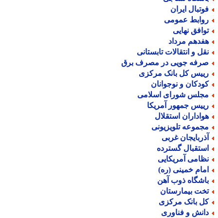
وتبال ایران
وابط عمومی
وافق نهایی
فدهم مرداد
قل و انتقالات تابستانی
رفه جویی در مصرف برق
ییس کل بانک مرکزی
ودکان و نوجوانان
جلس شورای اسلامی
ییس جمهور آمریکا
واداران استقلال
جموعه تلویزیونی
ذربایجان غربی
ستقبال گسترده
ظامی آمریکایی
مام خمینی (ره)
اشگاه ذوب آهن
خت بیمارستان
ل بانک مرکزی
انش و فناوری