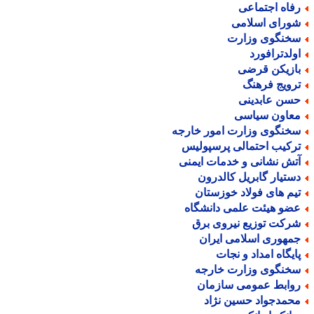
فاه اجتماعی
ورای اسلامی
خنگوی وزارت
ولدترافورد
ازیکن قرضی
رویج فرهنگ
سن عابدینی
عاون سیاسی
خنگوی وزارت امور خارجه
رکیب احتمالی پرسپولیس
تش نشانی و خدمات ایمنی
ستیار گابریل کالدرون
یم های فولاد خوزستان
ضو هیئت علمی دانشگاه
رکت توزیع نیروی برق
مهوری اسلامی ایران
ایگاه امداد و نجات
خنگوی وزارت خارجه
وابط عمومی سازمان
حمدجواد حسین نژاد