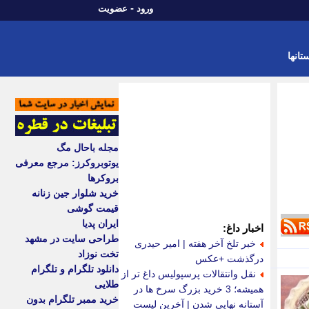
-
ورود
عضویت
تانها
مجله باحال مگ
یوتوبروکرز: مرجع معرفی
بروکرها
خرید شلوار جین زنانه
قیمت گوشی
ایران پدیا
اخبار داغ:
طراحی سایت در مشهد
خبر تلخ آخر هفته | امیر حیدری
تخت نوزاد
درگذشت +عکس
دانلود تلگرام و تلگرام
نقل وانتقالات پرسپولیس داغ تر از
طلایی
همیشه؛ 3 خرید بزرگ سرخ ها در
خرید ممبر تلگرام بدون
آستانه نهایی شدن | آخرین لیست