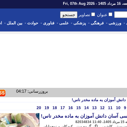
14 - Fri, 07th Aug 2026
عنوان
تصاویر
-
-
-
-
-
-
-
-
ورزشی
فرهنگی
پزشکی
علمی
فناوری
حوادث
بین الملل
اس
بروزرسانی: 04:17
انش آموزان به ماده مخدر ناس!
20
19
18
17
16
15
14
13
12
11
10
9
ی آسان دانش آموزان به ماده مخدر ناس!
82034834
زیستی کاشمر ، اگر گروه سنی کودکان و نوجوانان