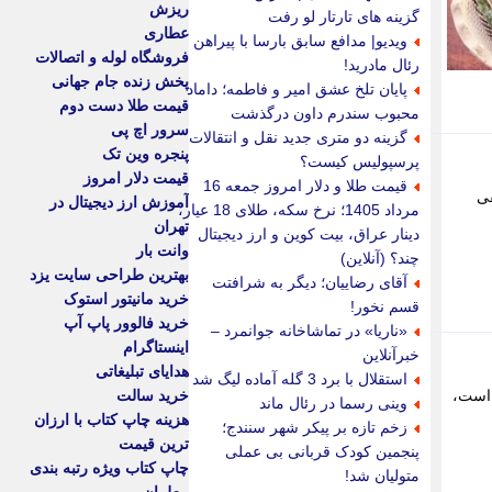
ریزش
گزینه های تارتار لو رفت
عطاری
ویدیو| مدافع سابق بارسا با پیراهن
فروشگاه لوله و اتصالات
رئال مادرید!
پخش زنده جام جهانی
پایان تلخ عشق امیر و فاطمه؛ داماد
قیمت طلا دست دوم
محبوب سندرم داون درگذشت
سرور اچ پی
گزینه دو متری جدید نقل و انتقالات
پنجره وین تک
پرسپولیس کیست؟
قیمت دلار امروز
قیمت طلا و دلار امروز جمعه 16
فی
آموزش ارز دیجیتال در
مرداد 1405؛ نرخ سکه، طلای 18 عیار،
تهران
دینار عراق، بیت کوین و ارز دیجیتال
وانت بار
چند؟ (آنلاین)
بهترین طراحی سایت یزد
آقای رضاییان؛ دیگر به شرافتت
خرید مانیتور استوک
قسم نخور!
خرید فالوور پاپ آپ
«ناریا» در تماشاخانه جوانمرد –
اینستاگرام
خبرآنلاین
هدایای تبلیغاتی
استقلال با برد 3 گله آماده لیگ شد
 است،
خرید سالت
وینی رسما در رئال ماند
هزینه چاپ کتاب با ارزان
زخم تازه بر پیکر شهر سنندج؛
ترین قیمت
پنجمین کودک قربانی بی عملی
چاپ کتاب ویژه رتبه بندی
متولیان شد!