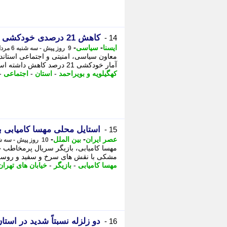
کاهش 21 درصدی خودکشی در کهگیلویه و بویراحمد در سال 1404
14 -
-
-
ایسنا
سیاسی
9 روز پیش - سه شنبه 6 مرداد 1405، 21:50
آمار خودکشی 21 درصد کاهش داشته است. - فتاح محمدی شامگاه سه شنبه ششم مرداد در نشست ...
کهگیلویه و بویراحمد
-
استان
-
اجتماعی
-
استایل محلی مهسا کامیابی ب
15 -
-
-
عصر ایران
بین الملل
10 روز پیش - سه شنبه 6 مرداد 1405، 11:55
مهسا کامیابی، بازیگر سریال پرمخاطب «ب
مشکی با نقش های سرخ و سفید و روسری هماه
مهسا کامیابی
-
بازیگر
-
خیابان های تهران
دو زلزله نسبتاً شدید در است
16 -