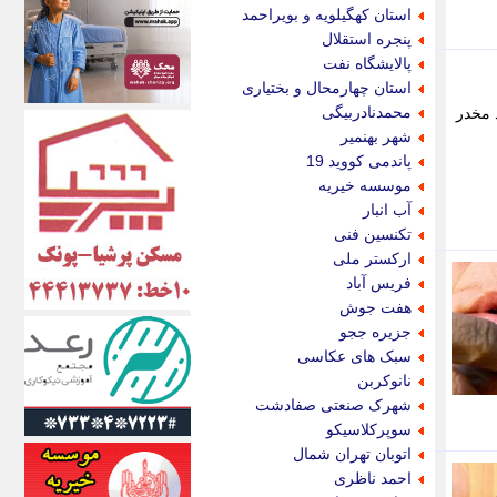
اکونیوز
استان کهگیلویه و بویراحمد
الف
پنجره استقلال
انتشار آنلاین
پالایشگاه نفت
اندیشه قرن
استان چهارمحال و بختیاری
اندیشه معاصر
محمدنادربیگی
 مخدر
اندیشه ها
شهر بهنمیر
انرژی پرس
پاندمی کووید 19
ای استخدام
موسسه خیریه
ایتنا
آب انبار
ایراف
تکنسین فنی
ایران آرت
ارکستر ملی
ایران آنلاین
فریس آباد
ایران زندگی
هفت جوش
ایران فوری
جزیره ججو
ایرانی روز
سبک های عکاسی
ایرانیتال
نانوکربن
ایرنا
شهرک صنعتی صفادشت
ایسکانیوز
سوپرکلاسیکو
ایسنا
اتوبان تهران شمال
ایکنا
احمد ناظری
ایلنا