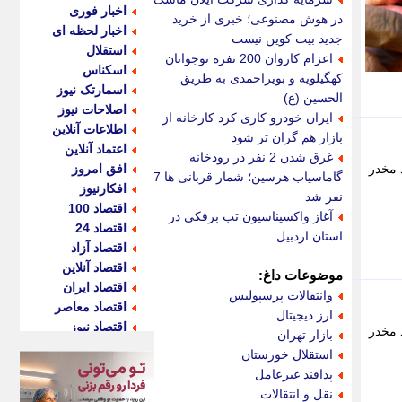
اخبار فوری
در هوش مصنوعی؛ خبری از خرید
اخبار لحظه ای
جدید بیت کوین نیست
استقلال
اعزام کاروان 200 نفره نوجوانان
اسکناس
کهگیلویه و بویراحمدی به طریق
اسمارتک نیوز
الحسین (ع)
اصلاحات نیوز
ایران خودرو کاری کرد کارخانه از
اطلاعات آنلاین
بازار هم گران تر شود
اعتماد آنلاین
غرق شدن 2 نفر در رودخانه
 مخدر
افق امروز
گاماسیاب هرسین؛ شمار قربانی ها 7
افکارنیوز
نفر شد
اقتصاد 100
آغاز واکسیناسیون تب برفکی در
اقتصاد 24
استان اردبیل
اقتصاد آزاد
اقتصاد آنلاین
موضوعات داغ:
اقتصاد ایران
وانتقالات پرسپولیس
اقتصاد معاصر
ارز دیجیتال
اقتصاد نیوز
 مخدر
بازار تهران
اکو ایران
استقلال خوزستان
اکوفارس
پدافند غیرعامل
اکونگار
نقل و انتقالات