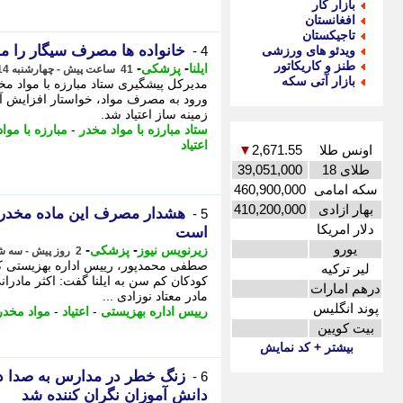
بازار کار
افغانستان
تاجیکستان
خانواده ها مصرف سیگار را م
ویدئو های ورزشی
4 -
طنز و کاریکاتور
-
-
ایلنا
پزشکی
41 ساعت پیش - چهارشنبه 14 مرداد 1405، 10:32
بازار آتی سکه
مدیرکل پیشگیری ستاد مبارزه با مواد مخ
ورود به مصرف مواد، خواستار افزایش آگ
زمینه ساز اعتیاد شد.
ستاد مبارزه با مواد مخدر
-
مبارزه با موا
اعتیاد
اونس طلا
2,671.55
▼
طلای 18
39,051,000
سکه امامی
460,900,000
بهار ازادی
410,200,000
هشدار مصرف این ماده مخدر 
5 -
دلار امریکا
است
یورو
-
-
زیرنویس نیوز
پزشکی
2 روز پیش - سه شنبه 13 مرداد 1405، 20:42
صطفی محمدپور، رییس اداره بهزیستی کاش
لیر ترکیه
کودکان کم سن به ایلنا گفت: اکثر مادرانی
درهم امارات
مادر معتاد نوزادی ...
پوند انگلیس
رییس اداره بهزیستی
-
اعتیاد
-
مواد مخدر
بیت کویین
بیشتر + کد نمایش
زنگ خطر در مدارس به صدا د
6 -
دانش آموزان نگران کننده شد