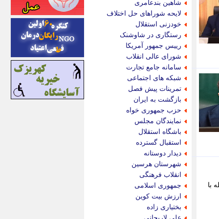
شاهین بندعامری
اینتیتر
لایحه شوراهای حل اختلاف
ایونا نیوز
خودزنی استقلال
بازتاب آنلاین
رستگاری در شاوشنک
باشگاه خبرنگاران
رییس جمهور آمریکا
باغستان نیوز
شورای عالی انقلاب
بامبوک
سامانه جامع تجارت
ببین و بخون
شبکه های اجتماعی
بدینسان
تمرینات پیش فصل
بنکر
بازگشت به ایران
بیت ران
حزب جمهوری خواه
پارس فوتبال
نمایندگان مجلس
پارسینه
باشگاه استقلال
پارسینه پلاس
استقبال گسترده
پاز آنلاین
دیدار دوستانه
پاس گل
شهرستان هرسین
پانا
انقلاب فرهنگی
پرتو نیوز
 با
جمهوری اسلامی
پرسون
ارزش بیت کوین
پنجره نیوز
بختیاری زاده
پویامگ
علی لاریجانی