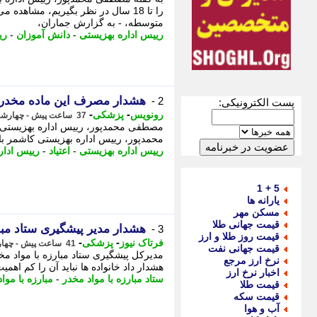
را تا 18 سال در نظر بگیریم، مشاهده
متوسطه، - به گزارش جماران،
رییس اداره بهزیستی
-
دانش آموزان
-
ری
هشدار مصرف این ماده مخدر 
2 -
پست الکترونیکی:
-
-
رونویس
پزشکی
37 ساعت پیش - چهارشنبه 14 مرداد 1405، 15:13
مصطفی محمدپور، رییس اداره بهزیستی ک
محمدپور، رییس اداره بهزیستی کاشمر با ا
رییس اداره بهزیستی
-
اعتیاد
-
رییس ادار
5 + 1
یارانه ها
مسکن مهر
قیمت جهانی طلا
هشدار مدیر پیشگیری ستاد مب
3 -
قیمت روز طلا و ارز
-
-
فرتاک نیوز
پزشکی
41 ساعت پیش - چهارشنبه 14 مرداد 1405، 11:05
قیمت جهانی نفت
مدیرکل پیشگیری ستاد مبارزه با مواد مخ
نرخ ارز مرجع
هشدار داد خانواده ها نباید آن را کم اهمیت
اخبار نرخ ارز
ستاد مبارزه با مواد مخدر
-
مبارزه با موا
قیمت طلا
قیمت سکه
آب و هوا