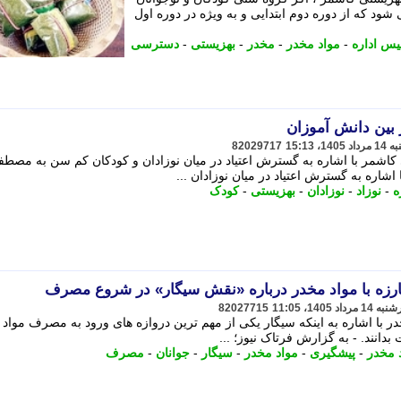
 می شود که از دوره دوم ابتدایی و به ویژه در دوره اول
یس اداره
-
مواد مخدر
-
مخدر
-
بهزیستی
-
دسترسی
بین دانش آموزان
82029717
اشمر با اشاره به گسترش اعتیاد در میان نوزادان و کودکان کم سن به مصط
شاره به گسترش اعتیاد در میان نوزادان ...
ه
-
نوزاد
-
نوزادان
-
بهزیستی
-
کودک
ارزه با مواد مخدر درباره «نقش سیگار» در شروع مصرف
82027715
در با اشاره به اینکه سیگار یکی از مهم ترین دروازه های ورود به مصرف مواد
 بدانند. - به گزارش فرتاک نیوز؛ ...
د مخدر
-
پیشگیری
-
مواد مخدر
-
سیگار
-
جوانان
-
مصرف