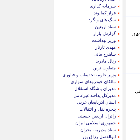
پویه آنلاین
سرمایه گذاری
پیام نفت
فراز کمالوند
تابناک
سگ های ولگرد
تازه نیوز
ستاد اربعین
تبیان
گزارش بازار
معاون سیاسی، امنیتی و اجتماعی استانداری کهگیلویه و بویراحمد گفت: در این استان طی سال 1404 نسبت به سال 1403،
تجارت نیوز
وزیر بهداشت
تحریریه
مهدی تارتار
ترابر نیوز
شاهرخ بیانی
ترفندباز
رئال مادرید
تریبون اقتصاد
متفاوت ترین
تسنیم نیوز
وزیر علوم، تحقیقات و فناوری
تک ناک
مالکان خودروهای سواری
تکراتو
مدیران باشگاه استقلال
تی
توریسم آنلاین
مدیرکل پدافند غیرعامل
تولید نیوز
استان آذربایجان غربی
تیتر فوری
پنجره نقل و انتقالات
تیکنا
زائران اربعین حسینی
جاب ویژن
جمهوری اسلامی ایران
جار نیوز
ستاد مدیریت بحران
جالبتر
ابوالفضل رزاق پور