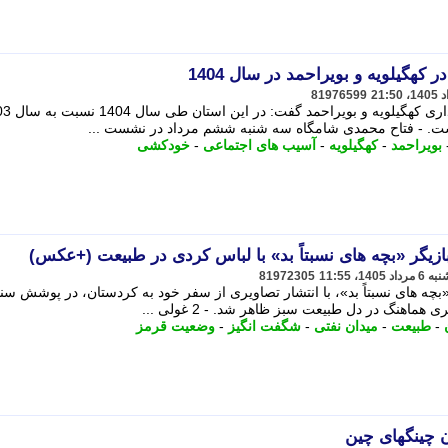
81976599
بویراحمد
-
کهگیلویه
-
آسیب های اجتماعی
-
خودکشی
ازیگر «بچه های نسبتاً بد» با لباس کردی در طبیعت (+عکس)
81972305
چه های نسبتاً بد»، با انتشار تصاویری از سفر خود به کردستان، در پوشش سن
نگ در دل طبیعت سبز ظاهر شد. - 2 غولی ...
-
طبیعت
-
میدان نفتی
-
شگفت انگیز
-
وضعیت قرمز
ان چینگهای چین