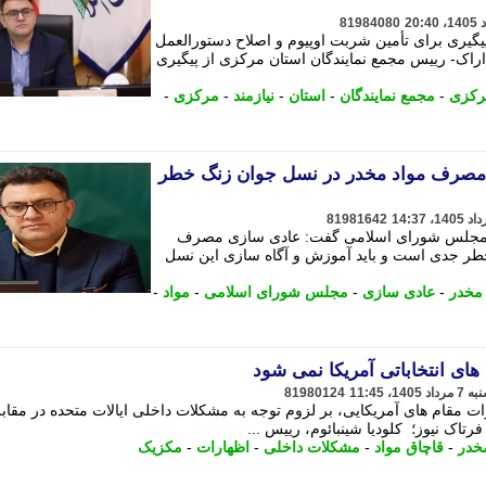
81984080
یگیری برای تأمین شربت اوپیوم و اصلاح دستورالعمل
 اراک- رییس مجمع نمایندگان استان مرکزی از پیگیری
رکزی
-
مجمع نمایندگان
-
استان
-
نیازمند
-
مرکزی
-
 مصرف مواد مخدر در نسل جوان زنگ خطر
81981642
در مجلس شورای اسلامی گفت: عادی سازی مصرف
طر جدی است و باید آموزش و آگاه سازی این نسل
 مخدر
-
عادی سازی
-
مجلس شورای اسلامی
-
مواد
-
های انتخاباتی آمریکا نمی شود
81980124
مقام های آمریکایی، بر لزوم توجه به مشکلات داخلی ایالات متحده در مقابله
رتاک نیوز؛ کلودیا شینبائوم، رییس ...
خدر
-
قاچاق مواد
-
مشکلات داخلی
-
اظهارات
-
مکزیک