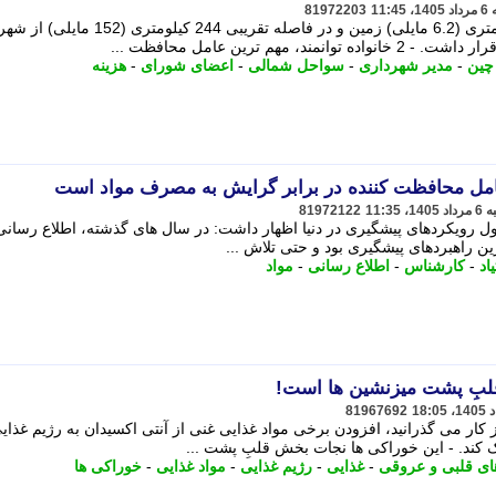
81972203
کانون هر دو زمین لرزه در عمق 10 کیلومتری (6.2 مایلی) زمین و در فاصله تقریبی 244 کیلومتری (152 مایلی) از ش
هم ترین عامل محافظت ...
چین
-
مدیر شهرداری
-
سواحل شمالی
-
اعضای شورای
-
هزینه
 عامل محافظت کننده در برابر گرایش به مصرف مواد است
81972122
حول رویکردهای پیشگیری در دنیا اظهار داشت: در سال های گذشته، اطلاع رسانی
ین راهبردهای پیشگیری بود و حتی تلاش ...
یاد
-
کارشناس
-
اطلاع رسانی
-
مواد
لبِ پشت میزنشین ها است!
81967692
کار می گذرانید، افزودن برخی مواد غذایی غنی از آنتی اکسیدان به رژیم غذا
کند. - این خوراکی ها نجات بخش قلبِ پشت ...
ای قلبی و عروقی
-
غذایی
-
رژیم غذایی
-
مواد غذایی
-
خوراکی ها