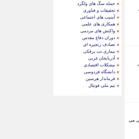
جام جم
حمله سگ های ولگرد
جدید پرس
هر
تحقیقات و فناوری
جماران
آسیب های اجتماعی
جوان ایرانی
همکاری های علمی
جهان مانا
واکنش های مردمی
جهان نگر
دوران دفاع مقدس
جهان نیوز
تصادف زنجیره ای
چطور
بیماری تب برفکی
چمپیونات
آذربایجان غربی
چمدون
مشکلات اقتصادی
چه خبر
دانشگاه فردوسی
حادثه 24
فرماندار هرسین
حرف تو
تیم ملی فوتبال
حوادث پلاس
حوزه نیوز
خبر آنلاین
خبر جنوب
خبر سیاسی
یی می
خبر گردون
خبر ورزشی
خبرجو