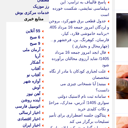
معلمان
پاسخ قالیباف به ترامپ: این
رز موزیک
دیپلماسی نمایشی، شکست خورده
خدمات مرکزی بوش
است
منابع خبری
جدول قطعی برق شهرکرد، بروجن
و لردگان امروز جمعه 16 مرداد 1405
55 آنلاین
+برنامه خاموشی فلارد، کیار،
6 صبح
فارسان، کوهرنگ، بن، فرخشهر و...
9 صبح
(چهارمحال و بختیاری )
آرمان ملی
فال ابجد امروز جمعه 16 مرداد
آریا
1405/ شاید آرزوی محالتان برآورده
آشکار
شود
آفتاب
علت لجبازی کودکان با مادر از نگاه
آفتاب نو
متخصصان
آوازه شهر
ببینید| آیا شمخانی چیزی می
آوش
دانست؟
آهن نیوز
سامانه ثبت نام لاستیک دولتی
آینده روشن
سواری 1405؛ آدرس، مدارک، مراحل
اتومبیل فارسی
و نکات کلیدی خرید
اخبار ارسالی
پنتاگون جلسه اضطراری برای تأمین
اخبار اقتصادی
تسلیحات برگزار می کند
اخبار ایران
سرمایه گذاری شرکت ایلان ماسک