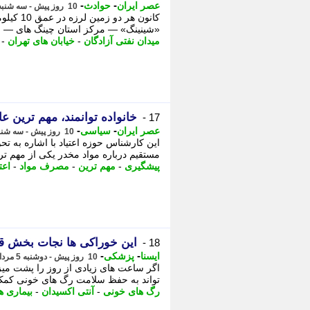
-
-
عصر ایران
حوادث
10 روز پیش - سه شنبه 6 مرداد 1405، 11:45
«شینینگ» — مرکز استان چینگ های — قرار داشت. - 2 خانواده توانمند، م
میدان نفتی آزادگان
-
خیابان های تهران
-
خانواده توانمند، مهم ترین
17 -
-
-
عصر ایران
سیاسی
10 روز پیش - سه شنبه 6 مرداد 1405، 11:35
این کارشناس حوزه اعتیاد با اشاره به ت
مستقیم درباره مواد مخدر یکی از مهم تر
پیشگیری
-
مهم ترین
-
مصرف مواد
-
اعت
این خوراکی ها نجات بخش ق
18 -
-
-
ایسنا
پزشکی
10 روز پیش - دوشنبه 5 مرداد 1405، 18:05
اگر ساعت های زیادی از روز را پشت میز 
تواند به حفظ سلامت رگ های خونی کمک 
رگ های خونی
-
آنتی اکسیدان
-
بیماری ه