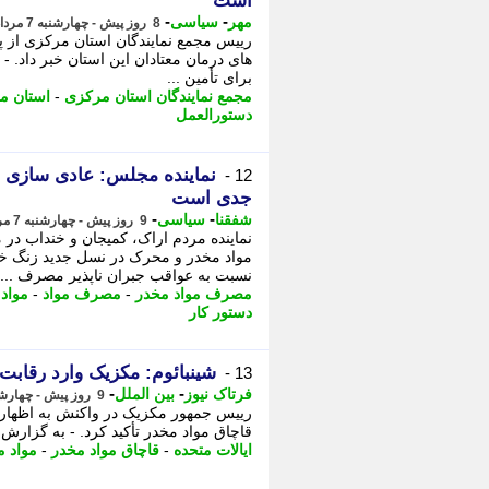
است
-
-
مهر
سیاسی
8 روز پیش - چهارشنبه 7 مرداد 1405، 20:40
رییس مجمع نمایندگان استان مرکزی از پ
های درمان معتادان این استان خبر داد. -
برای تأمین ...
مجمع نمایندگان استان مرکزی
-
استان م
دستورالعمل
نماینده مجلس: عادی سازی
12 -
جدی است
-
-
شفقنا
سیاسی
9 روز پیش - چهارشنبه 7 مرداد 1405، 14:37
نماینده مردم اراک، کمیجان و خنداب 
مواد مخدر و محرک در نسل جدید زنگ خ
نسبت به عواقب جبران ناپذیر مصرف ...
مصرف مواد مخدر
-
مصرف مواد
-
مواد
دستور کار
شینبائوم: مکزیک وارد رقابت 
13 -
-
-
فرتاک نیوز
بین الملل
9 روز پیش - چهارشنبه 7 مرداد 1405، 11:45
رییس جمهور مکزیک در واکنش به اظهارات 
قاچاق مواد مخدر تأکید کرد. - به گزارش ف
ایالات متحده
-
قاچاق مواد مخدر
-
مواد م