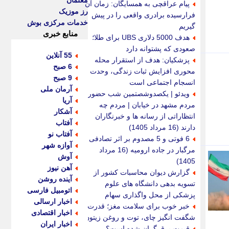
معلمان
پیام عراقچی به همسایگان: زمان آن
رز موزیک
فرارسیده برادری واقعی را در پیش
خدمات مرکزی بوش
گیریم
منابع خبری
هدف 5000 دلاری UBS برای طلا؛
صعودی که پشتوانه دارد
55 آنلاین
پزشکیان: هدف از استقرار محله
6 صبح
محوری افزایش ثبات زندگی، وحدت و
9 صبح
انسجام اجتماعی است
آرمان ملی
ویدئو | یکصدوشصتمین شب حضور
آریا
مردم مشهد در خیابان | مردم چه
آشکار
انتظاراتی از رسانه ها و خبرنگاران
آفتاب
دارند (16 مرداد 1405)
آفتاب نو
6 فوتی و 5 مصدوم بر اثر تصادفی
آوازه شهر
مرگبار در جاده ارومیه (16 مرداد
آوش
1405)
آهن نیوز
گزارش دیوان محاسبات کشور از
آینده روشن
تسویه بدهی دانشگاه های علوم
اتومبیل فارسی
پزشکی از محل واگذاری سهام
اخبار ارسالی
خبر خوب برای سلامت مغز؛ قدرت
اخبار اقتصادی
شگفت انگیز چای، توت و روغن زیتون
اخبار ایران
قیمت برق گران شده است؟