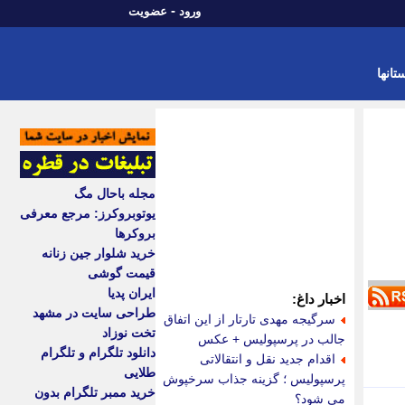
-
ورود
عضویت
تانها
مجله باحال مگ
یوتوبروکرز: مرجع معرفی
بروکرها
خرید شلوار جین زنانه
قیمت گوشی
ایران پدیا
اخبار داغ:
طراحی سایت در مشهد
سرگیجه مهدی تارتار از این اتفاق
تخت نوزاد
جالب در پرسپولیس + عکس
دانلود تلگرام و تلگرام
اقدام جدید نقل و انتقالاتی
طلایی
پرسپولیس ؛ گزینه جذاب سرخپوش
خرید ممبر تلگرام بدون
می شود؟