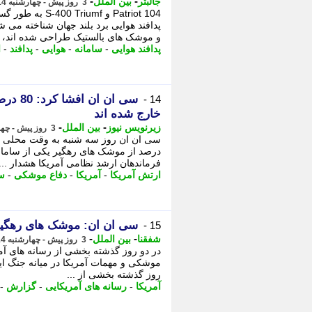
-
-
جالبتر
بین الملل
3 روز پیش - چهارشنبه 14 مرداد 1405، 12:32
104 Patriot و mf
پدافند هوایی برد بلند جهان شناخته می 
و موشک های بالستیک طراحی شده اند،
پدافند هوایی
-
سامانه
-
هوایی
-
پدافند
-
ا
سی ان 
14 -
خارج شده اند
-
-
زیرنویس نیوز
بین الملل
3 روز پیش - چهارشنبه 14 مرداد 1405، 09:53
درصد از موشک های رهگیر یکی از سامانه
فرماندهان ارشد نظامی آمریکا هشدار ...
ارتش آمریکا
-
آمریکا
-
دفاع موشکی
-
س
سی ان ان: موشک های رهگیر تاد آمریکا تا 80
15 -
-
-
شفقنا
بین الملل
3 روز پیش - چهارشنبه 14 مرداد 1405، 07:47
در دو روز گذشته بخشی از رسانه های آمر
موشکی و مهمات آمریکا در میانه جنگ ایر
روز گذشته بخشی از ...
آمریکا
-
رسانه های آمریکایی
-
گزارش
-