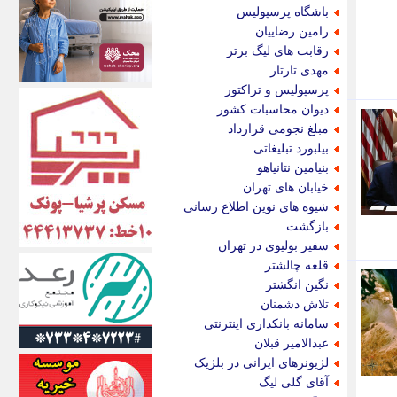
اکونیوز
باشگاه پرسپولیس
الف
رامین رضاییان
انتشار آنلاین
رقابت های لیگ برتر
اندیشه قرن
مهدی تارتار
اندیشه معاصر
پرسپولیس و تراکتور
اندیشه ها
دیوان محاسبات کشور
انرژی پرس
مبلغ نجومی قرارداد
ای استخدام
بیلبورد تبلیغاتی
ایتنا
بنیامین نتانیاهو
ایراف
خیابان های تهران
ایران آرت
شیوه های نوین اطلاع رسانی
ایران آنلاین
بازگشت
ایران زندگی
سفیر بولیوی در تهران
ایران فوری
قلعه چالشتر
ایرانی روز
نگین انگشتر
ایرانیتال
تلاش دشمنان
ایرنا
سامانه بانکداری اینترنتی
ایسکانیوز
عبدالامیر قبلان
ایسنا
لژیونرهای ایرانی در بلژیک
ایکنا
آقای گلی لیگ
ایلنا