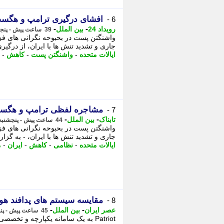
افشای درگیری ترامپ و هگست 
6 -
-
-
رویداد 24
بین الملل
39 ساعت پیش - پنجشنبه 15 مرداد 1405، 13:02
واشنگتن پست در بحبوحه نگرانی های فزا
جاری و تشدید تنش ها با ایران، از درگیری
ایالات متحده
-
واشنگتن پست
-
کاهش
-
مشاجره لفظی ترامپ و هگست 
7 -
-
-
تابناک
بین الملل
44 ساعت پیش - پنجشنبه 15 مرداد 1405، 08:20
واشنگتن پست در بحبوحه نگرانی های فزا
جاری و تشدید تنش ها با ایران، - به گزارش
ایالات متحده
-
نظامی
-
کاهش
-
ایران
-
م
مقایسه سیستم های پدافند هوایی MIM-104 Patriot آمریکا و 00 Triumf
8 -
-
-
عصر ایران
بین الملل
45 ساعت پیش - پنجشنبه 15 مرداد 1405، 06:35
Patriot به یک سامانه یکپارچه و ت