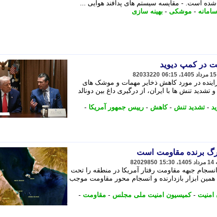
شده است. - مقایسه سیستم های پدافند هوایی ...
امانه
-
موشکی
-
بهینه سازی
ت در کمپ دیوید
82033220
اینده در مورد کاهش ذخایر مهمات و موشک های
 تشدید تنش ها با ایران، از درگیری داغ بین دونالد
د
-
تشدید تنش
-
کاهش
-
رییس جمهور آمریکا
-
برگ برنده مقاومت است
82029850
جام جبهه مقاومت رفتار آمریکا در منطقه را تحت
: همین ابزار بازدارنده و انسجام محور مقاومت موجب
امنیت
-
کمیسیون امنیت ملی مجلس
-
مقاومت
-