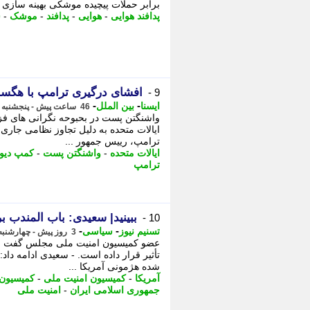
برابر حملات پیچیده موشکی بهینه سازی 
پدافند هوایی
-
هوایی
-
پدافند
-
موشک
-
س
افشای درگیری ترامپ با هگس
9 -
-
-
ایسنا
بین الملل
46 ساعت پیش - پنجشنبه 15 مرداد 1405، 06:15
واشنگتن پست در بحبوحه نگرانی های فز
ایالات متحده به دلیل تجاوز نظامی جاری و
ترامپ، رییس جمهور ...
ایالات متحده
-
واشنگتن پست
-
کمپ دیوی
ترامپ
ببینید| سعیدی: باب المندب 
10 -
-
-
تسنیم نیوز
سیاسی
3 روز پیش - چهارشنبه 14 مرداد 1405، 15:30
عضو کمیسیون امنیت ملی مجلس گفت انس
تأثیر قرار داده است. - سعیدی ادامه داد
شده هژمونی آمریکا ...
آمریکا
-
کمیسیون امنیت ملی
-
کمیسیون 
جمهوری اسلامی ایران
-
امنیت ملی