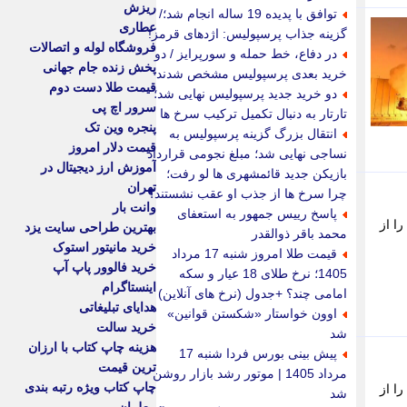
ریزش
توافق با پدیده 19 ساله انجام شد؛/
عطاری
گزینه جذاب پرسپولیس: اژدهای قرمز!
فروشگاه لوله و اتصالات
در دفاع، خط حمله و سورپرایز / دو
پخش زنده جام جهانی
خرید بعدی پرسپولیس مشخص شدند
قیمت طلا دست دوم
دو خرید جدید پرسپولیس نهایی شد؛
سرور اچ پی
تارتار به دنبال تکمیل ترکیب سرخ ها
پنجره وین تک
انتقال بزرگ گزینه پرسپولیس به
قیمت دلار امروز
نساجی نهایی شد؛ مبلغ نجومی قرارداد
آموزش ارز دیجیتال در
بازیکن جدید قائمشهری ها لو رفت؛
تهران
چرا سرخ ها از جذب او عقب نشستند؟
وانت بار
پاسخ رییس جمهور به استعفای
ا از
بهترین طراحی سایت یزد
محمد باقر ذوالقدر
خرید مانیتور استوک
قیمت طلا امروز شنبه 17 مرداد
خرید فالوور پاپ آپ
1405؛ نرخ طلای 18 عیار و سکه
اینستاگرام
امامی چند؟ +جدول (نرخ های آنلاین)
هدایای تبلیغاتی
اوون خواستار «شکستن قوانین»
خرید سالت
شد
هزینه چاپ کتاب با ارزان
پیش بینی بورس فردا شنبه 17
ترین قیمت
مرداد 1405 | موتور رشد بازار روشن
چاپ کتاب ویژه رتبه بندی
ا از
شد