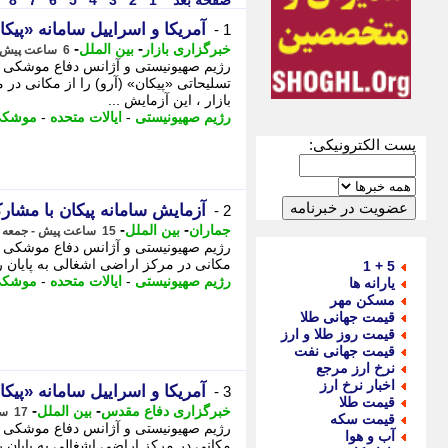
صفحه بعد
1
2
3
4
5
6
7
8
آمریکا و اسراییل سامانه «پیک
1 -
-
-
خبرگزاری بازار
بین الملل
6 ساعت پیش - جمعه 16 مرداد 1405، 22:07
رژیم صهیونیستی و آژانس دفاع موشکی ا
تسلیحاتی «پیکان» (آرو) را از مکانی در 
بازار ، این آزمایش ...
رژیم صهیونیستی
-
ایالات متحده
-
موشک
پست الکترونیکی:
آزمایش سامانه پیکان با مشار
2 -
-
-
جماران
بین الملل
15 ساعت پیش - جمعه 16 مرداد 1405، 13:05
رژیم صهیونیستی و آژانس دفاع موشکی ای
مکانی در مرکز اراضی اشغالی به پایان ر
5 + 1
رژیم صهیونیستی
-
ایالات متحده
-
موشک
یارانه ها
مسکن مهر
قیمت جهانی طلا
قیمت روز طلا و ارز
قیمت جهانی نفت
نرخ ارز مرجع
اخبار نرخ ارز
آمریکا و اسراییل سامانه «پیک
3 -
قیمت طلا
-
-
خبرگزاری دفاع مقدس
بین الملل
17 ساعت پیش - جمعه 16 مرداد 1405، 11:05
قیمت سکه
رژیم صهیونیستی و آژانس دفاع موشکی ای
آب و هوا
مکانی در مرکز اراضی اشغالی به پایان ر