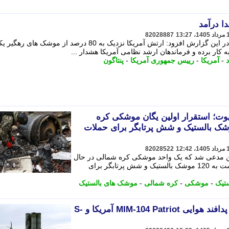
ا درآمد
82028887
سی ان ان روز سه شنبه به وقت محلی در این گزارش افزود: ارتش آمریکا نزدیک به 80 درصد از موشک ه
 کار برده و فرماندهان ارشد نظامی آمریکا هشدار ...
د
-
آمریکا
-
رییس جمهوری آمریکا
-
پنتاگون
وت؛ استقرار اولین یگان موشکی کره
 در روسیه با تجهیز 120 موشک بالستیک و شش پرتابگر برای حملات
82028522
ین مدعی شد که یک واحد موشکی کره شمالی در حال
استقرار در غرب روسیه بوده و ممکن است به 120 موشک بالستیک و شش پرتابگر برای
ستیک
-
موشکی
-
کره شمالی
-
موشک های بالستیک
تصاویر| مقایسه سیستم های پدافند هوایی MIM-104 Patriot آمریکا و S-