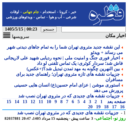
-
-
-
-
خبر
کرونا
استخدام
جام جهانی
اوقات
-
-
-
شرعی
آب و هوا
تماس
ویدئوهای ورزشی
00:23 | 1405/5/15
ار مکان
سرویسها
این نقشه جدید متروی تهران شما را به تمام جاهای دیدنی شهر
ی رساند + ویدئو
اخبار فوری جنگ و امنیت ملی | نحوه ردیابی شهید علی لاریجانی
اش شد؛ سردار کوثری: یک تماس تلفنی لو داد
بین النهرین چگونه به مهد تمدن تبدیل شد؟(+عکس)
جزییات نقشه های تازه متروی تهران؛ راهنمای جدید برای
سافران
استوری موشن | عزای امام حسین(ع) انسان هایی حسینی
رورش می دهد
جزییات نقشه های جدیدی که در متروی تهران نصب شد
حه بعد
1
2
3
4
5
6
7
8
9
10
11
12
13
14
15
20
19
18
17
جزییات نقشه های جدیدی که در متروی تهران نصب شد
 نو
-
اجتماعی
-
3 ساعت پیش - پنجشنبه 15 مرداد 1405، 20:47
82037881