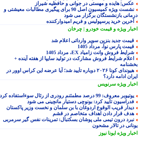
کس| هایده و مهستی در جوانی و حافظیه شیراز
نشست ویژه کمیسیون اصل 90 برای پیگیری مطالبات معیشتی و
مانی بازنشستگان برگزار می شود
خرین خرید پرسپولیس و فریم امیدوارکننده
بار ویژه
و قیمت خودرو | چرخان
یمت جدید بنزین سوپر وارداتی اعلام شد
یمت پارس نوآ، مرداد 1405
رایط فروش وانت زامیاد EX، مرداد 1405
علام شرایط فروش مشارکت در تولید سایپا از هفته آینده +
شنامه
هیوندای کونا ۲۰۲۶ دوباره تأیید شد؛ آیا عرضه این کراس اوور در
ان ادامه دارد؟
بار ویژه
سرنویس
تیوبر معروف: 99 درصد مطمئنم رودری از رئال سوءاستفاده کرد
دراسیون تأیید کرد: بونوچی دستیار مانچینی می شود
یدار قریب الوقوع اردوغان با بن سلمان و نخست وزیر پاکستان
دف قرار دادن اهداف متخاصم در قشم
برد درون تیمی ملی پوشان بسکتبال: ‏تمرینات نفس گیر سرمربی
نانی در تالار مشحون
بار ویژه
ایونا نیوز