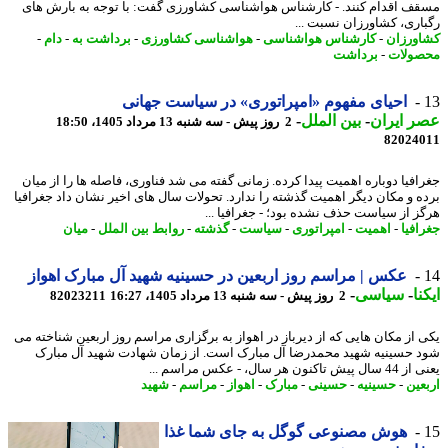
ف اقدام کنند. - کارشناس هواشناسی کشاورزی گفت: با توجه به بارش های
اری، کشاورزان نسبت ...
ورزان
-
کارشناس هواشناسی
-
هواشناسی کشاورزی
-
برداشت به
-
دام
-
ولات
-
برداشت
احیای مفهوم «امپراتوری» در سیاست جهانی
 ایران
-
بین الملل
-
2 روز پیش - سه شنبه 13 مرداد 1405، 18:50
82024
افیا دوباره اهمیت پیدا کرده. زمانی گفته می شد فناوری، فاصله ها را از میان
ه و مکان دیگر اهمیت گذشته را ندارد. تحولات سال های اخیر نشان داد جغرافیا
ز از سیاست حذف نشده بود؛ - جغرافیا ...
افیا
-
اهمیت
-
امپراتوری
-
سیاست
-
گذشته
-
روابط بین الملل
-
میان
عکس | مراسم روز اربعین در حسینیه شهید آل مبارک اهواز
نا
-
سیاسی
-
2 روز پیش - سه شنبه 13 مرداد 1405، 16:27
82023211
 از مکان هایی که از دیرباز در اهواز به برگزاری مراسم روز اربعین شناخته می
 حسینیه شهید محمدرضا آل مبارک است. از زمان شهادت شهید آل مبارک
اکنون هر سال، - عکس مراسم ...
عین
-
حسینیه
-
حسینی
-
مبارک
-
اهواز
-
مراسم
-
شهید
هوش مصنوعی گوگل به جای شما غذا