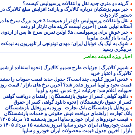
زینه دو متری جدید نقل و انتقالات پرسپولیس کیست؟
بر مهم پزشکیان درباره کالابرگ و یارانه؛ افزایش مبلغ کالابرگ در
تور کار دولت
نقل وانتقالات پرسپولیس داغ تر از همیشه؛ 3 خرید بزرگ سرخ ها در
تانه نهایی شدن | آخرین لیست گزینه های تارتار لو رفت
بر خوش برای پرسپولیسی ها؛ اولین تمرین سرخ ها پس از اردوی
کیه با بازگشت بیفوما
وک به لیگ یک فوتبال ایران؛ مهدی توتونچی از تلویزیون به نیمکت
بیگری رسید
بار ویژه
اندیشه معاصر
میم کالابرگ | جزئیات طرح شمیم کالابرگ | نحوه استفاده از شمیم
لابرگ و اعتبار خرید
دس امروز کیلویی چند است؟؛ جدول جدید قیمت حبوبات را ببینید /
مت نخود و لوبیا امروز چقدر شد؟ آخرین نرخ های بازار / قیمت روز
وبات اعلام شد؛ جزئیات نرخ عدس، نخود و لوبیا
انلود گواهی کسر از حقوق بازنشستگان | راهنمای دریافت گواهی
ر از حقوق بازنشستگان | نحوه دانلود گواهی کسر از حقوق
روفایل بازنشستگان بانک تجارت | ورود به پروفایل بازنشستگان
نک تجارت | راهنمای دریافت فیش حقوقی و خدمات بازنشستگان
قیمت خودروهای ایران خودرو سایپا امروز پنجشنبه ۱۵ مرداد ۱۴۰۵ |
قیمت خودروهای ایران خودرو سایپا امروز پنجشنبه ۱۵ مرداد ۱۴۰۵ در
زار | آخرین جدول قیمت محصولات ایران خودرو و سایپا