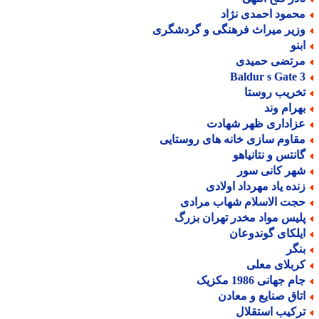
حمود احمدی نژاد
زیر میراث فرهنگی و گردشگری
بنو
رتضی حمیدی
Baldur s Gate 
خریب روستا
هرام وند
زاداری ظهر شهادت
قاوم سازی خانه های روستایی
انتس و نتانیاهو
هر کانی سور
نده یاد مهرداد اولادی
جت الاسلام شهاب مرادی
لیس مواد مخدر تهران بزرگ
یلکای گوندوعان
نگر
ربلای معلی
م جهانی 1986 مکزیک
تاق صنایع و معادن
رکیب استقلال