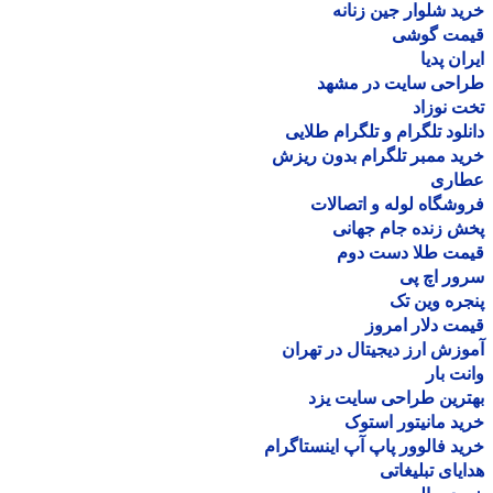
د شلوار جین زنانه
مت گوشی
ان پدیا
احی سایت در مشهد
 نوزاد
لود تلگرام و تلگرام طلایی
د ممبر تلگرام بدون ریزش
اری
شگاه لوله و اتصالات
 زنده جام جهانی
مت طلا دست دوم
ر اچ پی
ره وین تک
ت دلار امروز
زش ارز دیجیتال در تهران
ت بار
رین طراحی سایت یزد
د مانیتور استوک
د فالوور پاپ آپ اینستاگرام
یای تبلیغاتی