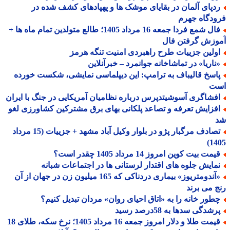
دپای آلمان در بقایای موشک ها و پهپادهای کشف شده در
دگاه جهرم
فال شمع فردا جمعه 16 مرداد 1405؛ طالع متولدین تمام ماه ها +
وزش گرفتن فال
ولین جزییات طرح راهبردی امنیت تنگه هرمز
ناریا» در تماشاخانه جوانمرد – خبرآنلاین
اسخ قالیباف به ترامپ: این دیپلماسی نمایشی، شکست خورده
ت
فشاگری آسوشیتدپرس درباره نظامیان آمریکایی در جنگ با ایران
فزایش تعرفه و تصاعد پلکانی بهای برق مشترکین کشاورزی لغو
تصادف مرگبار پژو در بلوار وکیل آباد مشهد + جزییات (15 مرداد
14
مت بیت کوین امروز 14 مرداد 1405 چقدر است؟
مایش جلوه های اقتدار لرستانی ها در اجتماعات شبانه
«آندومتریوز» بیماری دردناکی که 165 میلیون زن در جهان از آن
 می برند
طور خانه را به «اتاق احیای روان» مردان تبدیل کنیم؟
شدگی سدها به 58درصد رسید
قیمت طلا و دلار امروز جمعه 16 مرداد 1405؛ نرخ سکه، طلای 18