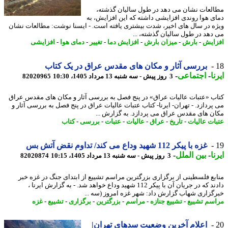
لعات نشان می دهد در طول سالیان گذشته،
ی هوا روندی افزایشی داشته که این افزایش، به
ه در سال های اخیر، شدت بیشتری یافته است. - ایسنا نوشت: مطالعات نشان
دهد در طول سالیان گذشته، ...
ایش
-
بارش
-
میزان بارش
-
افزایش دما
-
تغییر
-
دمای هوا
-
افزایشی
بررسی آثار و مکان های مقدس عراق در یک کتاب
ا
-
اجتماعی
-
3 روز پیش - سه شنبه 13 مرداد 1405، 10:30
82020965
ب «عتبات عالیات عراق» در پنج فصل به بررسی آثار و مکان های مقدس عراق
پردازد. - تهران- ایرنا- کتاب عتبات عالیات عراق در پنج فصل به بررسی آثار و
ن های مقدس عراق می پردازد. به گزارش ...
ات عالیات
-
تاریخ
-
عراق
-
عالیات
-
عتبات
-
بررسی
-
کتاب
غزه با پیکر 112 شهید وداع می کند/ تداوم نقض آتش بس
ا
-
بین الملل
-
3 روز پیش - سه شنبه 13 مرداد 1405، 10:15
82020874
بع فلسطینی از برگزاری بزرگترین مراسم تشییع از ابتدای جنگ در غزه خبر
دادند که در جریان آن با پیکر 112 شهید وداع خواهد شد. - به گزارش ایرنا ،
گزاری شهاب گزارش داد: شهر غزه امروز (سه ...
سم تشییع
-
تشییع جنازه
-
مراسم
-
بزرگترین
-
برگزاری
-
تشییع
-
غزه
اعلام آخرین وضعیت سدهای تهران|