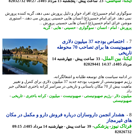
نا
-
سیاسی
-
23 ساعت پیش - پنجشنبه 15 مرداد 1405، 00:27
82032732
واری امام حسین(ع)، افراد خوار و ذلیل پرورش نمی دهد، گریه کننده پرورش
 دهد. عزای امام حسین(ع) انسان هایی حسینی پرورش می دهد، - استوری
ن عزای امام حسین(ع) انسان هایی حسینی پرورش ...
رش
-
امام
-
انسان
-
سوگواری
-
حسینی
-
هایی
-
گریه
اختصاص بودجه 37 میلیون دلاری
صهیونیست ها برای تصاحب 70 محوطه
یخی
نا
-
بین الملل
-
33 ساعت پیش - چهارشنبه 14
1، 14:37
82029441
ادامه سیاست های توسعه طلبانه و اشغالگرانه،
رژیم صهیونیستی از تصویب بودجه جدید 37 میلیون دلاری برای کنترل و تغییر
ماهیت بیش از 70 مکان باستانی و تاریخی در سراسر کرانه باختری اشغالی خبر
ون دلار
-
رژیم صهیونیستی
-
صهیونیست
-
میلیون
-
کرانه باختری
-
تاریخی
-
ونیستی
هشدار انجمن داروسازان درباره فروش دارو و مکمل در مکان
 غیرمجاز
اک نیوز
-
پزشکی
-
39 ساعت پیش - چهارشنبه 14 مرداد 1405، 09:15
82026