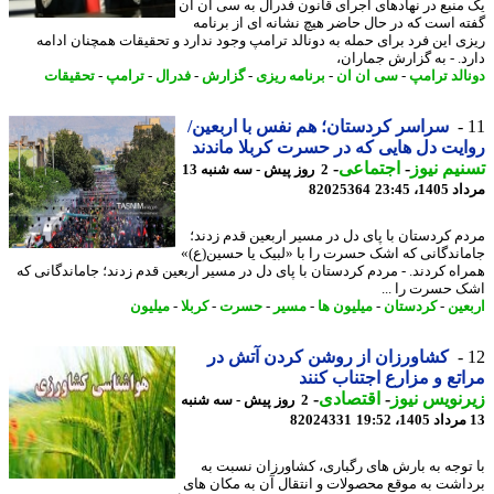
منبع در نهادهای اجرای قانون فدرال به سی ان ان
ه است که در حال حاضر هیچ نشانه ای از برنامه
ی این فرد برای حمله به دونالد ترامپ وجود ندارد و تحقیقات همچنان ادامه
د. - به گزارش جماران،
الد ترامپ
-
سی ان ان
-
برنامه ریزی
-
گزارش
-
فدرال
-
ترامپ
-
تحقیقات
سراسر کردستان؛ هم نفس با اربعین/
یت دل هایی که در حسرت کربلا ماندند
یم نیوز
-
اجتماعی
-
2 روز پیش - سه شنبه 13
1، 23:45
82025364
م کردستان با پای دل در مسیر اربعین قدم زدند؛
اندگانی که اشک حسرت را با «لبیک یا حسین(ع)»
اه کردند. - مردم کردستان با پای دل در مسیر اربعین قدم زدند؛ جاماندگانی که
 حسرت را ...
عین
-
کردستان
-
میلیون ها
-
مسیر
-
حسرت
-
کربلا
-
میلیون
کشاورزان از روشن کردن آتش در
تع و مزارع اجتناب کنند
نویس نیوز
-
اقتصادی
-
2 روز پیش - سه شنبه
82024331
توجه به بارش های رگباری، کشاورزان نسبت به
اشت به موقع محصولات و انتقال آن به مکان های