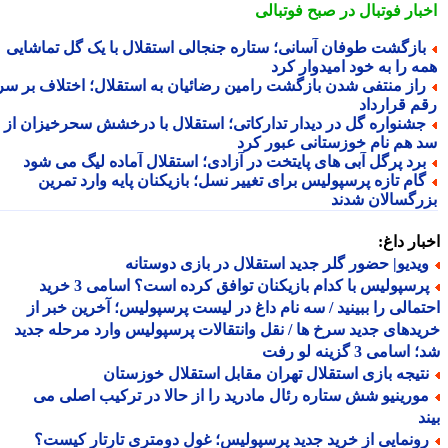
بار فوتبال در صبح فوتبالی
ازگشت طوفان آسانی؛ ستاره جنجالی استقلال با یک گل تماشایی
ه را به خود امیدوار کرد
از منتفی شدن بازگشت رامین رضائیان به استقلال؛ اختلاف بر سر
م قرارداد
شنواره گل در دیدار تدارکاتی؛ استقلال با درخشش سحرخیزان از
 هم نام خوزستانی عبور کرد
رد پرگل آبی های پایتخت در آزادی؛ استقلال آماده لیگ می شود
ام تازه پرسپولیس برای تغییر نسل؛ بازیکنان پایه وارد تمرین
رگسالان شدند
ار داغ:
یدیو| حضور گلر جدید استقلال در بازی دوستانه
پرسپولیس با کدام بازیکنان توافق کرده است؟ اسامی 3 خرید
مالی را ببینید / سه نام داغ در لیست پرسپولیس؛ آخرین خبر از
دهای جدید سرخ ها / نقل وانتقالات پرسپولیس وارد مرحله جدید
سامی 3 گزینه لو رفت
تیجه بازی استقلال تهران مقابل استقلال خوزستان
ورینیو شش ستاره رئال مادرید را از حالا در ترکیب اصلی می
د
ونمایی از خرید جدید پرسپولیس؛ غول دومتری تارتار کیست؟