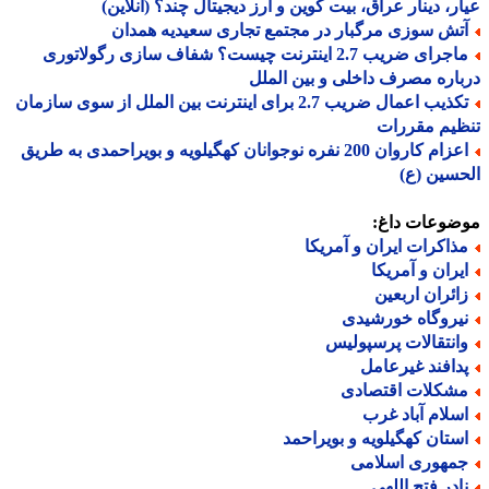
ر، دینار عراق، بیت کوین و ارز دیجیتال چند؟ (آنلاین)
تش سوزی مرگبار در مجتمع تجاری سعیدیه همدان
ماجرای ضریب 2.7 اینترنت چیست؟ شفاف سازی رگولاتوری
اره مصرف داخلی و بین الملل
تکذیب اعمال ضریب 2.7 برای اینترنت بین الملل از سوی سازمان
یم مقررات
اعزام کاروان 200 نفره نوجوانان کهگیلویه و بویراحمدی به طریق
سین (ع)
ضوعات داغ:
ذاکرات ایران و آمریکا
یران و آمریکا
ائران اربعین
یروگاه خورشیدی
انتقالات پرسپولیس
دافند غیرعامل
شکلات اقتصادی
سلام آباد غرب
ستان کهگیلویه و بویراحمد
مهوری اسلامی
ادر فتح اللهی