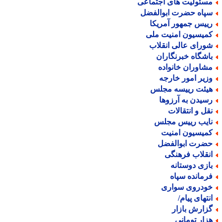
سئولیت های اجتماعی
پاه حضرت ابوالفضل
ییس جمهور آمریکا
میسیون امنیت ملی
ورای عالی انقلاب
اشگاه خبرنگاران
شاوران خانواده
زیر امور خارجه
یئت رییسه مجلس
سیدن به آرزوها
قل و انتقالات
ایب رییس مجلس
میسیون امنیت
ضرت ابوالفضل
نقلاب فرهنگی
ازی دوستانه
رمانده سپاه
ودروی سواری
نتهای پیام/
زارش بازار
زار تومانی