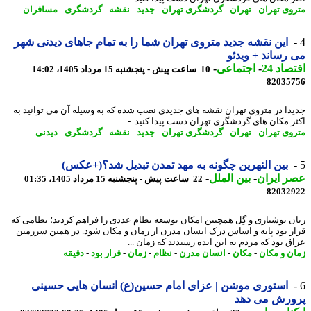
وی تهران
-
تهران
-
گردشگری تهران
-
جدید
-
نقشه
-
گردشگری
-
مسافران
این نقشه جدید متروی تهران شما را به تمام جاهای دیدنی شهر
رساند + ویدئو
اد 24
-
اجتماعی
-
10 ساعت پیش - پنجشنبه 15 مرداد 1405، 14:02
82035
دا در متروی تهران نقشه های جدیدی نصب شده که به وسیله آن می توانید به
ر مکان های گردشگری تهران دست پیدا کنید. -
وی تهران
-
تهران
-
گردشگری تهران
-
جدید
-
نقشه
-
گردشگری
-
دیدنی
بین النهرین چگونه به مهد تمدن تبدیل شد؟(+عکس)
 ایران
-
بین الملل
-
22 ساعت پیش - پنجشنبه 15 مرداد 1405، 01:35
82032
ن نوشتاری و گِل همچنین امکان توسعه نظام عددی را فراهم کردند؛ نظامی که
ر بود پایه و اساس درک انسان مدرن از زمان و مکان شود. در همین سرزمین
ق بود که مردم به این ایده رسیدند که زمان ...
ن و مکان
-
مکان
-
انسان مدرن
-
نظام
-
زمان
-
قرار بود
-
دقیقه
استوری موشن | عزای امام حسین(ع) انسان هایی حسینی
ورش می دهد