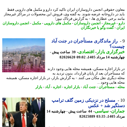
ون حقوقی انجمن داروسازان ایران تاکید کرد دارو و مکمل های دارویی فقط
د در داروخانه عرضه شوند. به گفته وی، فروش این محصولات در مراکز غیرمجاز
ند برخی عطاری ها، - به گزارش فرتاک نیوز؛
و
-
غیرمجاز
-
انجمن داروسازان
-
مکمل های دارویی
-
مکمل
-
انجمن داروسازان
ان
-
گفت وگو با خبرنگاران
راز ماندگاری مستأجران در جنت آباد
ست؟
گزاری بازار
-
اقتصادی
-
39 ساعت پیش -
14 مرداد 1405، 09:02
82026620
بازار اجاره مسکن، همیشه محله هایی وجود دارند
مستأجران بعد از پایان قرارداد، بدون تردید به
ه دیگری نقل مکان می کنند. - به گزارش بازار، در بازار اجاره مسکن، همیشه
ه هایی وجود ...
ه
-
مستأجران
-
جنت آباد
-
بازار اجاره
-
اجاره
-
آباد
-
بازار
مسلح در نزدیکی زمین گلف ترامپ
تگیر شد + عکس
اران
-
سیاسی
-
44 ساعت پیش - چهارشنبه 14
1، 03:35
82025889