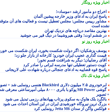
بار ویژه
رونگار
خراج دو مأمور ارشد «موساد»؛
اسخ ایران به ادعای وزیر خارجه پیشین آلمان
شاور رییس مجلس: مجلس تعطیل نیست و فعالیت های آن متوقف
ده است
هترین مقاصد دریاچه های نزدیک تهران
ر ششم اوت؛ وقتی هیروشیما در دیگ قیر می جوشید
بار ویژه
روز نو
وسف پزشکیان: اگر دولت شکست بخورد، ایران شکست می خورد
یمت گذاری عجیب ایران خودرو؛ کارخانه از بازار جلو زد!
قای رضاییان؛ دیگر به شرافتت قسم نخور!
ویت دستور تعطیلی تنها مدرسه ایرانی را صادر کرد
اسخ قوه قضاییه به ادعای جنجالی درباره شهادت علی لاریجانی
بار ویژه
تک ناک
رخودروی ۲.۵ میلیون دلاری Blackbird هنسی رونمایی شد + تصویر
گوشی M8 Power پوکو با باتری ۸۰۰۰ میلی آمپرساعتی معرفی شد
تصویر
الگرد بلک هاوک به سکوی پرتاب پهپادهای رزمی تبدیل می شود
زرگ ترین نیروگاه خورشیدی ایران در این استان احداث می شود
ولکس واگن از سدان Jetta M6 رونمایی کرد