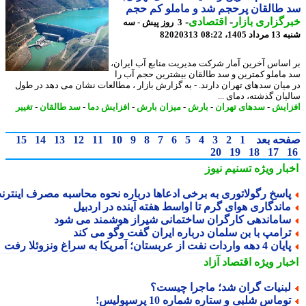
طالقان پرحجم شد و ماملو کم حجم
گزاری بازار
-
اقتصادی
-
3 روز پیش - سه
1405، 08:22
82020313
اساس آخرین آمار شرکت مدیریت منابع آب ایران،
ماملو کمترین و سد طالقان بیشترین حجم آب را
میان سدهای تهران دارند. - به گزارش بازار ، مطالعات نشان می دهد در طول
یان گذشته، دمای ...
ایش
-
سدهای تهران
-
بارش
-
میزان بارش
-
افزایش دما
-
سد طالقان
-
تغییر
حه بعد
1
2
3
4
5
6
7
8
9
10
11
12
13
14
15
20
19
18
17
بار ویژه
تسنیم نیوز
اسخ رگولاتوری به برخی ادعاها درباره نحوه محاسبه مصرف اینترنت
اندگاری هوای گرم تا اواسط هفته آینده در اردبیل
اماندهی کارگران ساختمانی شیراز هوشمند می شود
رامپ با بن سلمان درباره ایران گفت وگو می کند
ن 4 دهه واردات نفت از عربستان؛ آمریکا به سراغ ونزوئلا رفت
بار ویژه
اقتصاد آزاد
بنیات گران شد؛ ماجرا چیست؟
وماس شلبی و ستاره شماره 10 پرسپولیس!