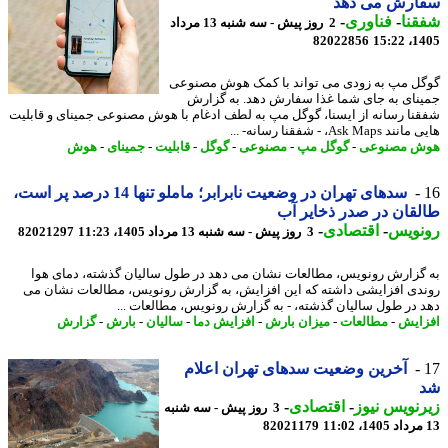
ارش می دهد
نا
-
فناوری
-
2 روز پیش - سه شنبه 13 مرداد
82022856
1405
ل مپ به زودی می تواند با کمک هوش مصنوعی
نای به جای شما غذا سفارش دهد. به گزارش
نا رسانه از ایسنا، گوگل مپ به لطف ادغام با هوش مصنوعی جمینای و قابلیت
Ask Maps، - شفقنا رسانه- ...
ش مصنوعی
-
گوگل مپ
-
مصنوعی
-
گوگل
-
قابلیت
-
جمینای
-
هوش
سدهای تهران در وضعیت نابرابر؛ ماملو تنها 14 درصد پر است،
قان در صدر ذخایر آب
نویس
-
اقتصادی
-
3 روز پیش - سه شنبه 13 مرداد 1405، 11:23
82021297
گزارش رونویس، مطالعات نشان می دهد در طول سالیان گذشته، دمای هوا
دی افزایشی داشته که این افزایش، به گزارش رونویس، مطالعات نشان می
 در طول سالیان گذشته، - به گزارش رونویس، مطالعات ...
ایش
-
مطالعات
-
میزان بارش
-
افزایش دما
-
سالیان
-
بارش
-
گزارش
آخرین وضعیت سدهای تهران اعلام
نویس نیوز
-
اقتصادی
-
3 روز پیش - سه شنبه
82021179