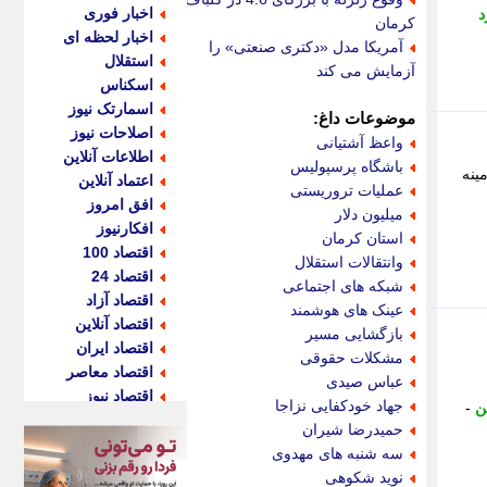
اخبار فوری
د
کرمان
اخبار لحظه ای
آمریکا مدل «دکتری صنعتی» را
استقلال
آزمایش می کند
اسکناس
اسمارتک نیوز
موضوعات داغ:
اصلاحات نیوز
واعظ آشتیانی
اطلاعات آنلاین
باشگاه پرسپولیس
ینه
اعتماد آنلاین
عملیات تروریستی
افق امروز
میلیون دلار
افکارنیوز
استان کرمان
اقتصاد 100
وانتقالات استقلال
اقتصاد 24
شبکه های اجتماعی
اقتصاد آزاد
عینک های هوشمند
اقتصاد آنلاین
بازگشایی مسیر
اقتصاد ایران
مشکلات حقوقی
اقتصاد معاصر
عباس صیدی
اقتصاد نیوز
جهاد خودکفایی نزاجا
ن
-
اکو ایران
حمیدرضا شیران
اکوفارس
سه شنبه های مهدوی
اکونگار
نوید شکوهی