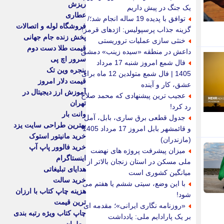
ریزش
یک جنگ در پیش داریم
عطاری
توافق با پدیده 19 ساله انجام شد؛/
فروشگاه لوله و اتصالات
گزینه جذاب پرسپولیس: اژدهای قرمز!
پخش زنده جام جهانی
خنثی سازی عملیات تروریستی
قیمت طلا دست دوم
داعش در منطقه «سیده زینب» دمشق
سرور اچ پی
فال شمع امروز شنبه 17 مرداد
پنجره وین تک
1405 | فال شمع متولدین 12 ماه برای
قیمت دلار امروز
عشق، کار و آینده
آموزش ارز دیجیتال در
عجیب ترین پیشنهادی که محمد صلاح
تهران
رد کرد!
وانت بار
جدول قطعی برق ساری، بابل، آمل
بهترین طراحی سایت یزد
و قائمشهر بابل امروز 17 مرداد 1405
خرید مانیتور استوک
(مازندران)
خرید فالوور پاپ آپ
میزان پیشرفت پروژه های نهضت
اینستاگرام
ملی مسکن در استان زنجان بالاتر از
هدایای تبلیغاتی
میانگین کشوری است
خرید سالت
با این وضع، سیتی ششم یا هفتم می
هزینه چاپ کتاب با ارزان
شود!
ترین قیمت
«روزنامه نگاری ایرانی»؛ مقدمه ای
چاپ کتاب ویژه رتبه بندی
بر یک پارادایم ملی: یادداشت