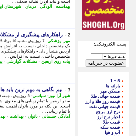
است و نباید آن را نشانه ضعف ...
بهداشت
-
آلودگی
-
درمان
-
شهرستان ابه
راهکارهای پیشگیری از مشکلات
2 -
-
-
مهر
پزشکی
7 روز پیش - شنبه 10 مرداد 1405، 07:20
پست الکترونیکی:
یک متخصص داخلی، نسبت به افزایش مشک
اربعین هشدار داد. - راهکارهای پیشگیری
متخصص داخلی، نسبت به افزایش ...
پیاده روی اربعین
-
مشکلات گوارشی
-
پی
5 + 1
یارانه ها
نیم نگاهی به مهم ترین باید ها
3 -
مسکن مهر
-
-
شهر آرا نیوز
سیاسی
قیمت جهانی طلا
8 روز پیش - جمعه 9 مرداد 1405، 14:37
سفر اربعین با تمام زیبایی های معنوی ا
قیمت روز طلا و ارز
است. این نکته در مورد بانوان اهمیت بی
قیمت جهانی نفت
با تمام زیبایی ...
نرخ ارز مرجع
آمادگی جسمانی
-
بانوان
-
بهداشت
-
بهد
اخبار نرخ ارز
قیمت طلا
قیمت سکه
آب و هوا