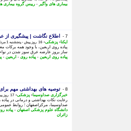
بیماری های واگیر
-
رییس گروه بیماری ها
اطلاع نگاشت | پیشگیری از عر
7 -
-
-
ایکنا
پزشکی
16 روز پیش - پنجشنبه 1 مرداد 1405، 09:32
پیاده روی اربعین، با وجود همه برکات مع
ساز بروز عارضه عرق سوز شدن در نواحی
پیاده روی اربعین
-
پیاده روی
-
اربعین
-
پ
توصیه های بهداشتی مهم برای 
8 -
-
-
خبرگزاری صداوسیما
پزشکی
17 روز پیش - چهارشنبه 31 تیر 1405، 16:30
رعایت نکات بهداشتی و درمانی در پیاد
صداوسیما، مرکزاصفهان ؛ روابط عمومی د
دانشگاه علوم پزشکی اصفهان
-
پیاده رو
زائران