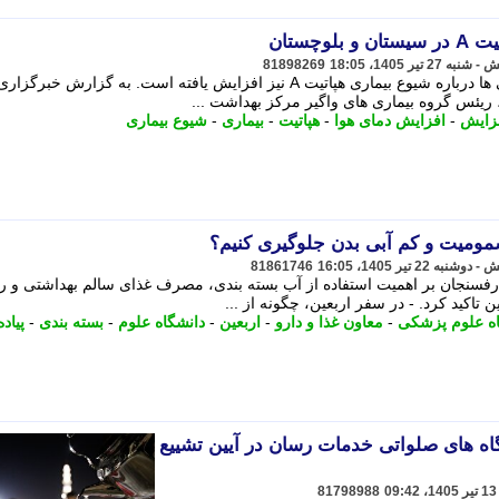
چستان
81898269
با افزایش دمای هوا در این استان نگرانی ها درباره شیوع بیماری هپاتیت A نیز افزایش یافته است. به گزارش خبرگزار
یئس گروه بیماری های واگیر مرکز بهداشت ...
زایش
-
افزایش دمای هوا
-
هپاتیت
-
بیماری
-
شیوع بیماری
مومیت و کم آبی بدن جلوگیری کنیم؟
81861746
رفسنجان بر اهمیت استفاده از آب بسته بندی، مصرف غذای سالم بهداشتی و ر
تاکید کرد. - در سفر اربعین، چگونه از ...
اه علوم پزشکی
-
معاون غذا و دارو
-
اربعین
-
دانشگاه علوم
-
بسته بندی
-
پیاد
اه های صلواتی خدمات رسان در آیین تشییع
81798988