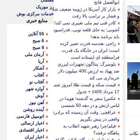
معلمان
ابوالفضل فاتح
رز موزیک
بازار کار آمریکا در ژوییه ضعیف شد
خدمات مرکزی بوش
و فشار بر ترامپ بالا رفت
منابع خبری
کادر فنی تیم ملی تغییری نمی کند/
آشوبی: به جای قلعه نویی، فدراسیون
55 آنلاین
باید برنامه بدهد!
6 صبح
راجی: هندسه قدرت تغییر کرده
9 صبح
است؛ ایران در جایگاه یک قدرت
آرمان ملی
فرامنطقه ای ایستاده است
آریا
بلومبرگ: پنتاگون تجهیزات لیزری
آشکار
ضد پهپاد به ارزش 400 میلیون دلار
آفتاب
خریداری می کند
آفتاب نو
قیمت سکه و قیمت طلا امروز شنبه
آوازه شهر
17 مرداد 1405 + جدول
آوش
عکس| سفر به گذشته؛ هویدا در
آهن نیوز
لباس ارتش و در دهه 50 شمسی
آینده روشن
عراقچی: وقت آن رسیده که برادری
اتومبیل فارسی
واقعی در پیش بگیریم
اخبار ارسالی
فیلم/چرا رهبر شهید انقلاب به
اخبار اقتصادی
پناهگاه نرفتند؟
 نکات
اخبار ایران
وقوع زلزله با بزرگای 4.6 در گلباف