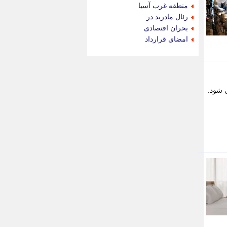
جام جم
منطقه غرب آسیا
جدید پرس
رئال مادرید در
جماران
بحران اقتصادی
جوان ایرانی
امضای قرارداد
جهان مانا
جهان نگر
جهان نیوز
چطور
 شود.
چمپیونات
چمدون
چه خبر
حادثه 24
حرف تو
حوادث پلاس
حوزه نیوز
خبر آنلاین
خبر جنوب
خبر سیاسی
خبر گردون
خبر ورزشی
خبرجو