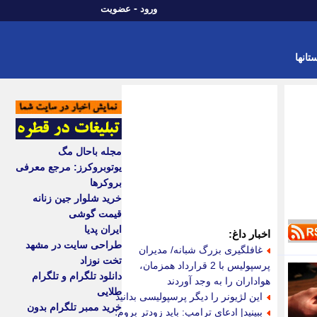
-
ورود
عضویت
تانها
مجله باحال مگ
یوتوبروکرز: مرجع معرفی
بروکرها
خرید شلوار جین زنانه
قیمت گوشی
ایران پدیا
اخبار داغ:
طراحی سایت در مشهد
غافلگیری بزرگ شبانه/ مدیران
تخت نوزاد
پرسپولیس با 2 قرارداد همزمان،
دانلود تلگرام و تلگرام
هواداران را به وجد آوردند
طلایی
این لژیونر را دیگر پرسپولیسی بدانید
خرید ممبر تلگرام بدون
ببینید| ادعای ترامپ: باید زودتر بروم؛