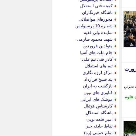
پویه آنلاین
کمیته فنی استقلال
پیام نفت
باشگاه خبرنگاران
تابناک
محورهای مواصلاتی
تازه نیوز
شماره 10 پرسپولیس
تبیان
نماینده ولی فقیه
تجارت نیوز
شهید محمود صارمی
تحریریه
متولدین فروردین
ترابر نیوز
جام ملت های آسیا
ترفندباز
کادر فنی تیم ملی
تریبون اقتصاد
تیم های استقلال
رورت
تسنیم نیوز
مرکز لرزه نگاری
تک ناک
بند فسخ قرارداد
تکراتو
بازگشت به ایران
ب شرب
توریسم آنلاین
فناوری های نوین
تولید نیوز
 علوم
موشک های ایرانی
تیتر فوری
کارشناس فوتبال
تیکنا
باشگاه استقلال
جاب ویژن
امیر قلعه نویی
جار نیوز
نقاط حادثه خیز
جالبتر
امام خمینی (ره)