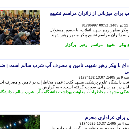
 برای میزبانی از زائران مراسم تشییع
81786997
پیکر مطهر رهبر شهید انقلاب، با حضور مسئولان
به زائران مراسم تشییع پیکر مطهر رهبر شهید
 پیکر
-
تشییع
-
مراسم
-
رهبر
-
برگزار
اع با پیکر رهبر شهید، تامین و مصرف آب شرب سالم است | ض
ی
81774132
اشت دانشگاه علوم پزشکی مشهد گفت: عمده مخاطرات در تامین و مصرف آ
لیان در امر پذیرایی صورت گرفته است. - به گزارش ...
زشکی مشهد
-
مخاطرات
-
معاونت بهداشت دانشگاه
-
آب شرب سالم
-
دانشگاه
ی برای عزاداری محرم
81740525
هه اول محرم به منظور پیشگیری از بیماری ها