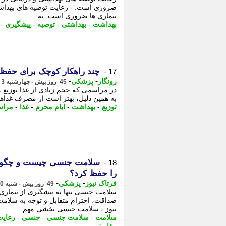
ضروری است. - رعایت توصیه های بهداشت
بیماری ها ضروری است. به ...
بهداشت
-
بهداشتی
-
توصیه
-
پیشگیری
-
چند راهکار کوچک برای حفظ 
17 -
-
-
رونگار
پزشکی
45 روز پیش - چهارشنبه 3 تیر 1405، 15:27
در مراسمی که حجم زیادی از غذا توزیع
به همین دلیل، بهتر است از مصرف غذاه
توزیع
-
بهداشت
-
ایام محرم
-
غذا
-
مراس
سلامت جنسی چیست و چگونه 
18 -
را حفظ کرد؟
-
-
فرتاک نیوز
پزشکی
49 روز پیش - شنبه 30 خرداد 1405، 00:20
سلامت جنسی تنها به پیشگیری از بیمار
صداقت، احترام متقابل و توجه به سلا
نیوز ، سلامت جنسی بخشی مهم ...
سلامت
-
سلامت جنسی
-
جنسی
-
رعایت