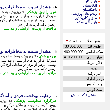
بازار کار
افغانستان
هشدار نسبت به مخاطرات پوس
4 -
تاجیکستان
-
-
شهر آرا نیوز
پزشکی
9 روز پیش - پنجشنبه 8 مرداد 1405، 10:17
ویدئو های ورزشی
مدیرکل فرآورده های آرایشی و بهداشتی 
طنز و کاریکاتور
پوست، پرهیز از تردد در ساعات اوج گرم
بازار آتی سکه
اربعین تأکید کرد. به گزارش ...
مراقبت از پوست
-
آرایشی و بهداشتی
-
اونس طلا
2,671.55
▼
طلای 18
39,051,000
هشدار نسبت به مخاطرات پوس
5 -
سکه امامی
460,900,000
-
-
مهر
پزشکی
9 روز پیش - پنجشنبه 8 مرداد 1405، 09:15
بهار ازادی
410,200,000
مدیرکل فرآورده های آرایشی و بهداشتی 
دلار امریکا
پوست، پرهیز از تردد در ساعات اوج گرم
یورو
اربعین تأکید کرد. به گزارش ...
مراقبت از پوست
-
آرایشی و بهداشتی
-
لیر ترکیه
درهم امارات
پوند انگلیس
بیت کویین
بیشتر + کد نمایش
رعایت بهداشت فردی و آمادگی 
6 -
-
-
خبرگزاری صداوسیما
پزشکی
13 روز پیش - یکشنبه 4 مرداد 1405، 15:15
رییس گروه بیماری های واگیر مرکز بهداش
پیشگیرانه، از ابتلا به بیماری های واگیر