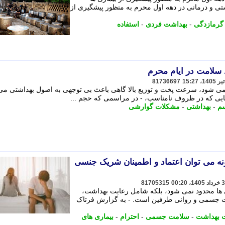
ی و درمانی در دهه اول محرم به منظور پیشگیری از
گرمازدگی
-
بهداشت فردی
-
استفاده
سلامت در ایام محرم
81736697
 می شود، سرعت پخت و توزیع بالا گاهی باعث بی توجهی به اصول بهداشتی می
ایی که در ظروف نامناسب، - در مراسمی که حجم ...
م
-
بهداشتی
-
مشکلات گوارشی
می توان اعتماد و اطمینان شریک جنسی
81705315
ی ها محدود نمی شود، بلکه شامل رعایت بهداشت،
مت جسمی و روانی طرفین است. - به گزارش فرتاک
 بهداشت
-
سلامت جسمی
-
احترام
-
بیماری های