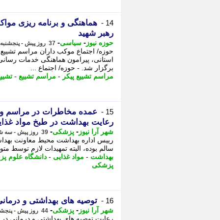
هماهنگی و برنامه ریزی مواکب
14 -
رهبر شهید
-
-
حوزه نیوز
سیاسی
37 روز پیش - پنجشنبه 11 تیر 1405، 09:52
حوزه/ اجتماع موکب داران مراسم تشییع 
استانی، پیرامون هماهنگی خدمات رسانی 
برگزار شد. - حوزه/ اجتماع ...
مراسم تشییع پیکر
-
مراسم تشییع
-
تشییع
عمده مخاطرات در مراسم ود
15 -
رعایت بهداشت در طبخ مواد غذای
-
-
شهر آرا نیوز
پزشکی
39 روز پیش - سه شنبه 9 تیر 1405، 13:07
رییس اداره بهداشت محیط معاونت بهد
سالم بوده، البته تمهیدات لازم توسط متو
بهداشت
-
مواد غذایی
-
دانشگاه علوم پ
پزشکی
توصیه های بهداشتی و درمان
16 -
-
-
شهر آرا نیوز
پزشکی
44 روز پیش - پنجشنبه 4 تیر 1405، 10:37
رعایت توصیه های بهداشتی و درمانی در د