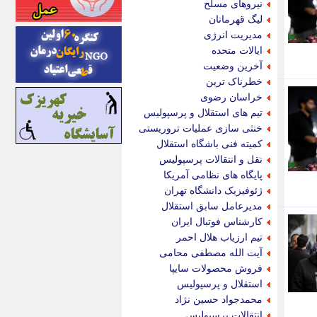
نیروهای مسلح
اینتیتر
لیگ قهرمانان
ایونا نیوز
مدیریت انرژی
بازتاب آنلاین
ایالات متحده
باشگاه خبرنگاران
آخرین وضعیت
باغستان نیوز
خطرناک ترین
بامبوک
خراسان رضوی
ببین و بخون
تیم های استقلال و پرسپولیس
بدینسان
خنثی سازی عملیات تروریستی
بنکر
کمیته فنی باشگاه استقلال
بیت ران
نقل و انتقالات پرسپولیس
پارس فوتبال
پایگاه های نظامی آمریکا
پارسینه
ژئوفیزیک دانشگاه تهران
پارسینه پلاس
مدیرعامل سابق استقلال
پاز آنلاین
کارشناس فوتبال ایران
پاس گل
تیم ارزیاب هلال احمر
پانا
آیت الله مصطفی محامی
پرتو نیوز
فروش محصولات سایپا
پرسون
استقلال و پرسپولیس
پنجره نیوز
محمدجواد حسین نژاد
پویامگ
انتقالات پرسپولیس