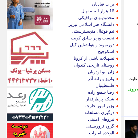
اکونیوز
برات قبادیان
الف
16 هزار اصله نهال
انتشار آنلاین
محدودیتهای ترافیکی
اندیشه قرن
ی
دانشگاه هنر اسلامی تبریز
اندیشه معاصر
تیم فوتبال منچسترسیتی
اندیشه ها
نخست وزیر سابق کویت
انرژی پرس
دورتموند و هولشتاین کیل
ای استخدام
اسکوچیچ
ایتنا
تسهیلات ناشی از کرونا
ایراف
روستای تاریخی کندوان
ایران آرت
ژان ایو لودریان
ایران آنلاین
عایت
واریز یارانه آذر
ایران زندگی
فلسطینیان
ه روی
ایران فوری
رضا شفیع زاده
ایرانی روز
شبکه پرطرفدار
ایرانیتال
وزیر امور خارجه
ایرنا
درگیری مسلحانه
ایسکانیوز
نیروهای امنیتی
ایسنا
گروه تروریستی
ایکنا
الوحده امارات
ایلنا