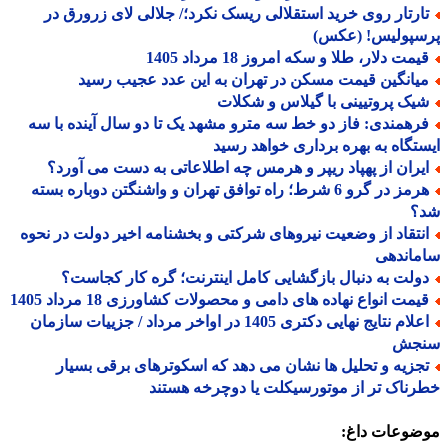
ارتار روی خرید استقلالی ریسک نکرد؛/ جلالی لای زرورق در
سپولیس! (عکس)
مت دلار، طلا و سکه امروز 18 مرداد 1405
یانگین قیمت مسکن در تهران به این عدد عجیب رسید
یک پروتیینی با گیلاس و شکلات
رهمندی: فاز دو خط سه مترو مشهد یک تا دو سال آینده با سه
تگاه به بهره برداری خواهد رسید
یران از پهپاد ریپر و هرمس چه اطلاعاتی به دست می آورد؟
هرمز در گرو 6 شرط؛ راه توافق تهران و واشنگتن دوباره بسته
؟
نتقاد از وضعیت نیروهای شرکتی و بخشنامه اخیر دولت در نحوه
ماندهی
ولت به دنبال بازگشایی کامل اینترنت؛ گره کار کجاست؟
یمت انواع نهاده های دامی و محصولات کشاورزی 18 مرداد 1405
اعلام نتایج نهایی دکتری 1405 در اواخر مرداد / جزییات سازمان
جش
جزیه و تحلیل ها نشان می دهد که اسکوترهای برقی بسیار
ناک تر از موتورسیکلت یا دوچرخه هستند
ضوعات داغ: