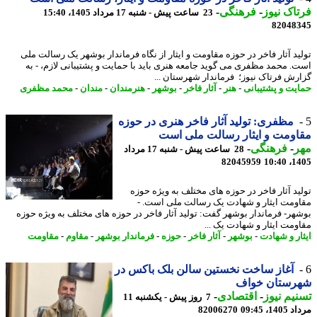
اک نیوز
-
فرهنگی
-
23 ساعت پیش - شنبه 17 مرداد 1405، 15:40
82048
ید آثار فاخر در حوزه مقاومت و ایثار از نگاه فرماندار بوشهر یک رسالت ملی
. محمد مظفری می گوید جامعه هنری باید با حمایت و پشتیبانی لازم، - به
رش فرتاک نیوز؛ فرماندار شهرستان ...
یت و پشتیبانی
-
هنر
-
آثار فاخر
-
بوشهر
-
هنرمندان
-
مندان
-
محمد مظفری
مظفری: تولید آثار فاخر هنری در حوزه
ومت و ایثار رسالت ملی است
ر
-
فرهنگی
-
28 ساعت پیش - شنبه 17 مرداد
82045959
1405
ید آثار فاخر در حوزه های مختلف به ویژه حوزه
ومت ایثار و شهادت یک رسالت ملی است. -
هر- فرماندار بوشهر گفت: تولید آثار فاخر در حوزه های مختلف به ویژه حوزه
ومت ایثار و شهادت یک ...
ار و شهادت
-
بوشهر
-
آثار فاخر
-
حوزه
-
فرماندار بوشهر
-
مقاوم
-
مقاومت
آغاز ساخت نخستین سالن بلک باکس در
رستان خواف
یم نیوز
-
اقتصادی
-
7 روز پیش - یکشنبه 11
1، 09:45
82006270