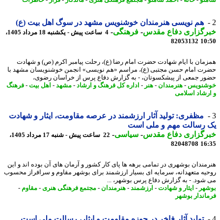
هم نویسی هنرمندان خوشنویس مشهد در سوگ اهل بیت (ع)
رگزاری دفاع مقدس
-
فرهنگی
-
4 ساعت پیش - یکشنبه 18 مرداد 1405،
82053132
10
مان با ایام شهادت حضرت امام رضا (ع)، رحلت پیامبر اکرم (ص) و شهادت
ت امام حسن مجتبی (ع)، مراسم «هم نویسی» انجمن خوشنویسان مشهد با
ر جمعی از پیشکسوتان، - به گزارش دفاع پرس از خراسان رضوی،
شنویس
-
هنرمندان
-
هنر
-
اداره کل فرهنگ و ارشاد
-
مشهد
-
اهل بیت
-
فرهنگ
رشاد اسلامی
مظفری: تولید آثار ارزشمند در عرصه مقاومت، ایثار و شهادت
 رسالت مهم و ملی است
رگزاری دفاع مقدس
-
سیاسی
-
22 ساعت پیش - شنبه 17 مرداد 1405،
82048708
16
مندان بوشهری در تمامی برهه ها پای کار کشور و آرمان های آن بوده اند و این
یه متعهدانه، سرمایه ای بسیار ارزشمند برای بوشهر مقاوم و سرافراز محسوب
شود. - به گزارش دفاع پرس بوشهر، ...
هر
-
ایثار و شهادت
-
ارزشمند
-
هنرمندان
-
مجتمع فرهنگی هنری
-
مقاوم
-
اندار بوشهر
تولید آثار فاخر در حوزه مقاومت و ایثار، رسالت ملی است