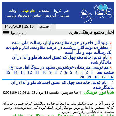
-
-
-
-
خبر
کرونا
استخدام
جام جهانی
اوقات
-
-
-
شرعی
آب و هوا
تماس
ویدئوهای ورزشی
15:15 | 1405/5/18
ار مجتمع فرهنگی هنری
سرویسها
تولید آثار فاخر در حوزه مقاومت و ایثار، رسالت ملی است
مظفری: تولید آثار ارزشمند در عرصه مقاومت، ایثار و شهادت
ک رسالت مهم و ملی است
ایام قدیم؛ خانه دهه چهل که عشق احمد شاملو و آیدا در آن
اندگار شده
هم نویسی هنرمندان خوشنویس مشهد در سوگ اهل بیت (ع)
حه بعد
1
2
3
4
5
6
7
8
9
10
11
12
13
14
15
20
19
18
17
ایام قدیم؛ خانه دهه چهل که عشق احمد شاملو و آیدا در آن
دگار شده
ا نیوز
-
فرهنگی
-
4 ساعت پیش - یکشنبه 18 مرداد 1405، 10:56
82053180
یس آخرین خونه شاملو بود، اما اینجا تو خیابون ویلا،نبش کوچه خسرو، خونه ای
که عشقش به آیدا رو توش موندگار کرد. - لینک کوتاه کپی شد نویسنده: پرستو
دی خانه شاملو در فردیس، آخرین ...
لو
-
خانه
-
احمد شاملو
-
مجتمع فرهنگی هنری
-
ماندگار
-
قرار
-
خاطرات