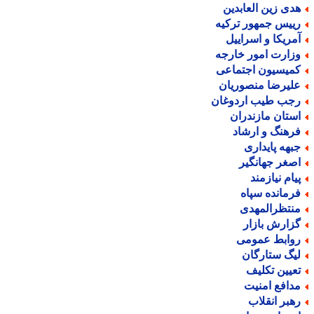
دی زین العابدین
ییس جمهور ترکیه
مریکا و اسراییل
زارت امور خارجه
میسیون اجتماعی
لیرضا منصوریان
جب طیب اردوغان
ستان مازندران
رهنگ و ارشاد
بهه پایداری
صغر جهانگیر
یام نیازمند
رمانده سپاه
نتظرالمهدی
زارش بازار
وابط عمومی
یگ ستارگان
عیین تکلیف
دافع امنیت
هبر انقلاب