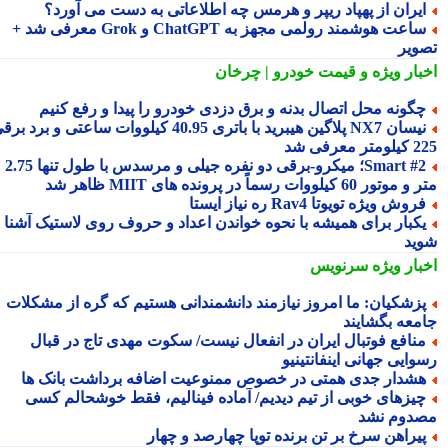
یران از پهپاد ریپر و هرمس چه اطلاعاتی به دست می آورد؟
ساعت هوشمند رولمی مجهز به ChatGPT و Grok معرفی شد +
ویر
بار ویژه
و قیمت خودرو | چرخان
گونه محل اتصال بدنه و برق دزدی خودرو را پیدا و رفع کنیم
نیسان NX7 پلاگین هیبرید با باتری 40.95 کیلووات ساعتی و برد برقی
 معرفی شد
Smart #2؛ میکرو-برقی دو نفره جیلی و مرسدس با طول تنها 2.75
ور 60 کیلووات رسماً در پرونده های MIIT ظاهر شد
روش ویژه تویوتا Rav4 ره نیاز ایستا
کبار برای همیشه با نحوه خواندن اعداد و حروف روی لاستیک آشنا
ید
بار ویژه
سرنویس
زشکیان: ما امروز نیازمند دانشمندانی هستیم که گره از مشکلات
معه بگشایند
نافع فوتبال ایران در انفعال نیست/ سکوت مهدی تاج در قبال
ایی جهانی اینفانتینیو
شدار جدی همتی در خصوص ممنوعیت اضافه برداشت بانک ها
یزهای خوبی از تیم دیدیم/ آماده فینالیم، فقط خوشحالم کسی
دوم نشد
یراهن سرخ بر تن برنده توپا چهارصد و چهار