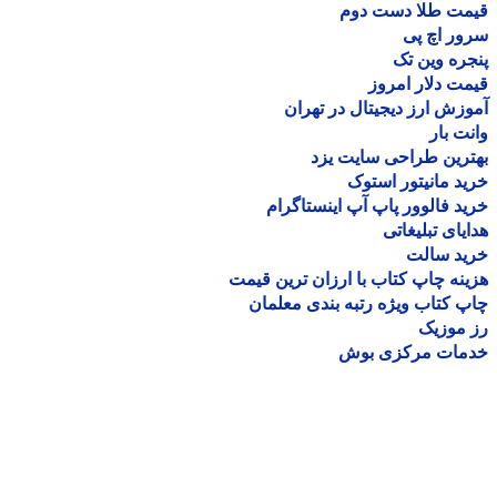
مت طلا دست دوم
ر اچ پی
ره وین تک
ت دلار امروز
زش ارز دیجیتال در تهران
ت بار
رین طراحی سایت یزد
د مانیتور استوک
د فالوور پاپ آپ اینستاگرام
یای تبلیغاتی
ید سالت
نه چاپ کتاب با ارزان ترین قیمت
 کتاب ویژه رتبه بندی معلمان
موزیک
مات مرکزی بوش