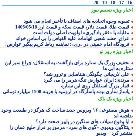
20
19
18
17
بار ویژه
تسنیم نیوز
سویه وجوه اتحادیه های اصناف با تأخیر انجام می شود
یمت طلا، قیمت دلار، قیمت سکه و قیمت ارز 1405/05/18
قابله با «فقر یادگیری» اولویت اصلی دولت است
راق| حشد شعبی اتهامات علیه الفیاض را بی اساس خواند
رودگاه امام خمینی در «ری»؛ نماینده رباط کریم پیگیر عوارض!
بار ویژه
روز نو
خفیف بزرگ یک ستاره برای بازگشت به استقلال/ چراغ سبز این
اره به آبی ها
لی لاریجانی چگونگی شناسایی و ترور شد؟
رندی: ایران عوارض تنگه هرمز را می گیرد
مار بزرگ استقلال روی این ستاره
اساژ سازی بیمه پاسارگاد در ارومیه با هزینه 1500 میلیارد تومانی
بار ویژه
تک ناک
هوش مصنوعی ۱۶ ویروس جدید ساخت که هرگز در طبیعت وجود
شته اند
یا وقوع سیلاب های سنگین در پاییز صحت دارد؟
نتاگون ویدیوی «گوی های سرد» مرموز بر فراز خلیج عمان را
تشر کرد + ویدیو