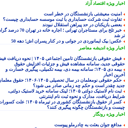
بار ویژه
اقتصاد آزاد
منیت معیشتی بازنشستگان در خطر است
فاوت ثبت شرکت حسابداری با ثبت موسسه حسابداری چیست؟
عضی بازیکنان در حد پیراهن استقلال نبودند
خبر تلخ برای مستاجران تهرانی ؛ اجاره خانه در تهران 70 درصد گران
 شد
کس| بیک ایمانوردی در جوانی و در کنار پسران اش؛ دهه 50
بار ویژه
اندیشه معاصر
فیش حقوقی بازنشستگان تامین اجتماعی ۱۴۰۵ | نحوه دریافت فیش
وقی جدید، سامانه مشاهده فیش و جزئیات افزایش حقوق
بیمه دی ۱۴۰۵؛ سامانه بیمه دی، بیمه تکمیلی، پیگیری خسارت و
رین اخبار
حکم حقوقی نومعلمان در سال تحصیلی ۱۴۰۵-۱۴۰۶؛ حقوق معلمان
ید چقدر است و حکم چه زمانی صادر می شود؟
ثبت نام لاستیک دولتی ۱۴۰۵؛ لینک سامانه خرید لاستیک دولتی،
ایط دریافت، مدارک و نحوه ثبت نام اینترنتی
کسر از حقوق بازنشستگان کشوری در تیرماه ۱۴۰۵؛ علت کسورات
ست و بازنشستگان چگونه پیگیری کنند؟
بار ویژه
رونگار
دافع جوان بعثت به چادرملو پیوست