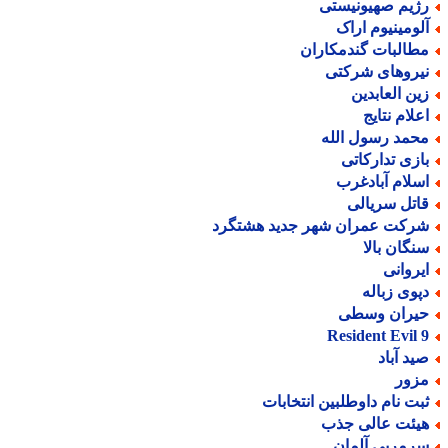
ژیم صهیونیستی
لومینیوم اراک
طالبات گندمکاران
یروهای شرکتی
ین العابدین
علام نتایج
حمد رسول الله
ازی تدارکاتی
سلام آبادغرب
اتل سریالی
رکت عمران شهر جدید هشتگرد
نگان بالا
یروانی
پوی زباله
یران وسطی
Resident Evil 
ید آباد
زور
بت نام داوطلبین انتخابات
یئت عالی جذب
رمربی آلمان