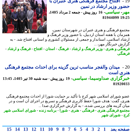
افتتاح مجتمع فرهنگی هنری عنبران با
ر وزیر ارشاد در نمین
ر
-
سیاسی
-
16 روز پیش - جمعه 2 مرداد 1405،
81944099
19
مع فرهنگی و هنری عنبران در شهرستان نمین،
مان با هفته استان اردبیل، با حضور وزیر فرهنگ و
اد اسلامی، استاندار و جمعی از مسئولان کشوری و استانی افتتاح شد. - به
رش خبرنگار مهر، ...
نگی و هنری
-
وزیر فرهنگ و ارشاد
-
فرهنگ
-
استان
-
افتتاح
-
فرهنگ و ارشاد
-
نگی
میدان والفجر مناسب ترین گزینه برای احداث مجتمع فرهنگی
ری است
رگزاری صداوسیما
-
سیاسی
-
19 روز پیش - سه شنبه 30 تیر 1405، 13:45
81920
 شورای اسلامی شهر کرج با تأکید بر حمایت شورا از احداث مجتمع فرهنگی
ی، گفت: هدف شورا حفظ کاربری فرهنگی و تسریع در اجرای آن است و در
ن گزینه های بررسی شده، - به گزارش خبرگزاری صدا ...
مع فرهنگی هنری
-
فرهنگی
-
هنری
-
شورا
-
برنامه زنده
-
شورای اسلامی شهر
-
شورای شهر
حه بعد
1
2
3
4
5
6
7
8
9
10
11
12
13
14
15