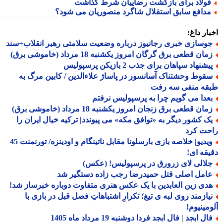
ولاد برای بازگشت رضاییان شرط گذاشت
دافع سابق استقلال شاگرد منصوریان می شود؟
ار داغ:
وسازی خبری رجانیوز درباره وضعیت سلامتی رهبر انقلاب+سند
ان قطعی برق گرگان امروز یکشنبه 18 مرداد (خاموشی برق)
شنهاد سپاهان برای جذب 2 بازیکن پرسپولیس
قوط وحشتناک آسانسور در پاساژ علاءالدین / کابین مرگ به
قه منفی سه رفت
عدا می گویم چرا به پرسپولیس نرفتم
ان قطعی برق زنجان امروز یکشنبه 18 مرداد (خاموشی برق)
ک کشور دیگر به «توافق مکه» می پیوندد| ترکیه خیال ایران را
حت کرد
ویدیو| خلاصه بازی بارسلونا مقابل ناتینگام و اودینزه/ تورنمنت 45
قه ای!
لالی لای زرورق در پرسپولیس! (عکس)
امل اصلی قتل حمیدرضا رجب زاده دستگیر شد
دی زین العابدین با یک عکس هنری متفاوت دوباره خبرساز شد!
یازمند روی لبه ی تیغ؛ تکرارِ اشتباهاتِ فصل قبل در بازی با
مینیوم!
ل ابجد | فال ابجد فردا دوشنبه 19 مرداد ماه 1405