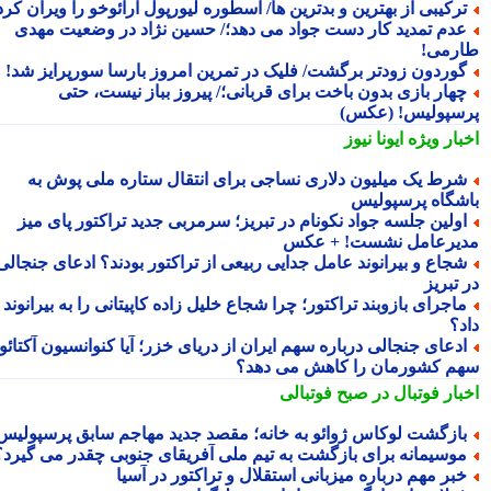
رکیبی از بهترین و بدترین ها/ اسطوره لیورپول آرائوخو را ویران کرد!
دم تمدید کار دست جواد می دهد؛/ حسین نژاد در وضعیت مهدی
رمی!
وردون زودتر برگشت/ فلیک در تمرین امروز بارسا سورپرایز شد!
هار بازی بدون باخت برای قربانی؛/ پیروز بباز نیست، حتی
سپولیس! (عکس)
بار ویژه
ایونا نیوز
رط یک میلیون دلاری نساجی برای انتقال ستاره ملی پوش به
شگاه پرسپولیس
ولین جلسه جواد نکونام در تبریز؛ سرمربی جدید تراکتور پای میز
یرعامل نشست! + عکس
جاع و بیرانوند عامل جدایی ربیعی از تراکتور بودند؟ ادعای جنجالی
تبریز
اجرای بازوبند تراکتور؛ چرا شجاع خلیل زاده کاپیتانی را به بیرانوند
د؟
دعای جنجالی درباره سهم ایران از دریای خزر؛ آیا کنوانسیون آکتائو
م کشورمان را کاهش می دهد؟
بار فوتبال در صبح فوتبالی
ازگشت لوکاس ژوائو به خانه؛ مقصد جدید مهاجم سابق پرسپولیس
وسیمانه برای بازگشت به تیم ملی آفریقای جنوبی چقدر می گیرد؟
بر مهم درباره میزبانی استقلال و تراکتور در آسیا