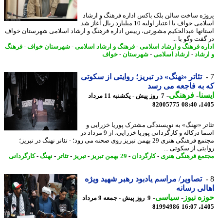
ژه ساخت سالن بلک باکس اداره فرهنگ و ارشاد
اسلامی خواف با اعتبار اولیه 10 میلیارد ریال آغاز شد.
انها عبدالحکیم مشورتی، رییس اداره فرهنگ و ارشاد اسلامی شهرستان خواف
فت وگو با ...
ره فرهنگ و ارشاد اسلامی
-
فرهنگ و ارشاد اسلامی
-
شهرستان خواف
-
فرهنگ
رشاد
-
ارشاد اسلامی
-
شهرستان
-
خواف
تئاتر «نهنگ» در تبریز؛ روایتی از سکوتی
به فاجعه می رسد
نا
-
فرهنگی
-
7 روز پیش - یکشنبه 11 مرداد
82005775
1405
تر «نهنگ» به نویسندگی مشترک پوریا خزرایی و
اسما درکاله و کارگردانی پوریا خزرایی، از 9 مرداد در
مجتمع فرهنگی هنری 29 بهمن تبریز روی صحنه می رود؛ - تئاتر نهنگ در تبریز؛
یتی از سکوتی ...
مع فرهنگی هنری
-
کارگردان
-
29 بهمن تبریز
-
تبریز
-
تئاتر
-
نهنگ
-
کارگردانی
تصاویر/ مراسم یادبود رهبر شهید ویژه
لی رسانه
ه نیوز
-
سیاسی
-
9 روز پیش - جمعه 9 مرداد
81994986
1405