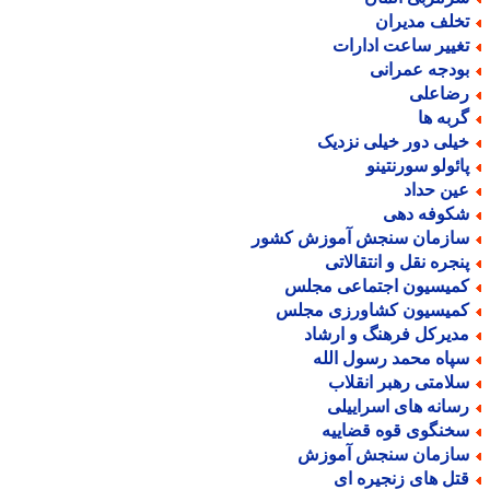
خلف مدیران
غییر ساعت ادارات
ودجه عمرانی
ضاعلی
ربه ها
یلی دور خیلی نزدیک
ائولو سورنتینو
ین حداد
کوفه دهی
ازمان سنجش آموزش کشور
نجره نقل و انتقالاتی
میسیون اجتماعی مجلس
میسیون کشاورزی مجلس
دیرکل فرهنگ و ارشاد
پاه محمد رسول الله
لامتی رهبر انقلاب
سانه های اسراییلی
خنگوی قوه قضاییه
ازمان سنجش آموزش
تل های زنجیره ای