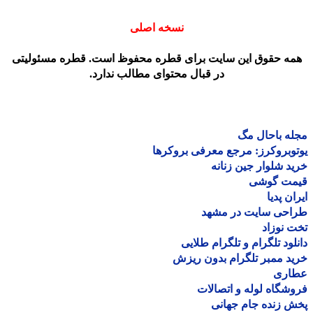
نسخه اصلی
مه حقوق این سایت برای قطره محفوظ است. قطره مسئولیتی
در قبال محتوای مطالب ندارد.
ه باحال مگ
وبروکرز: مرجع معرفی بروکرها
د شلوار جین زنانه
مت گوشی
ان پدیا
احی سایت در مشهد
 نوزاد
لود تلگرام و تلگرام طلایی
د ممبر تلگرام بدون ریزش
اری
شگاه لوله و اتصالات
 زنده جام جهانی