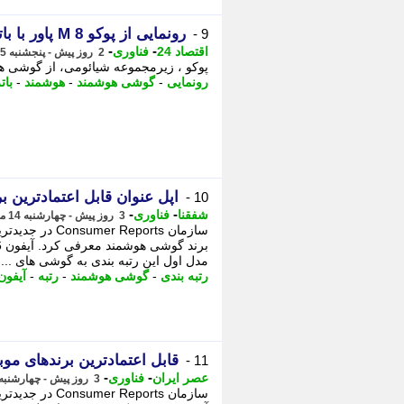
رونمایی از پوکو M 8 پاور با باتری 8000 میلی آمپرساعتی
9 -
-
-
اقتصاد 24
فناوری
2 روز پیش - پنجشنبه 15 مرداد 1405، 02:07
پوکو ، زیرمجموعه شیائومی، از گوشی هوشمند جدید خود با ن
رونمایی
-
گوشی هوشمند
-
هوشمند
-
بات
اپل عنوان قابل اعتمادترین
10 -
-
-
شفقنا
فناوری
3 روز پیش - چهارشنبه 14 مرداد 1405، 13:22
سازمان  Reports
مدل اول این رتبه بندی به گوشی های ...
رتبه بندی
-
گوشی هوشمند
-
رتبه
-
آیفون
قابل اعتمادترین برندهای موبایل / رتبه بندی
11 -
-
-
عصر ایران
فناوری
3 روز پیش - چهارشنبه 14 مرداد 1405، 13:00
سازمان eports