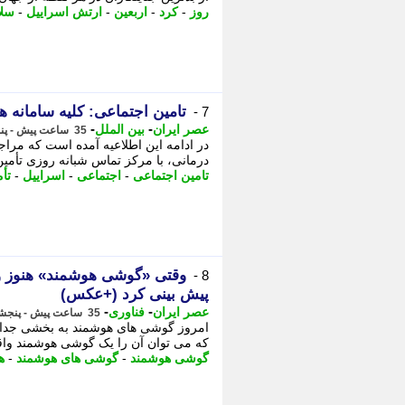
روز
-
کرد
-
اربعین
-
ارتش اسراییل
-
سلا
تامین اجتماعی: کلیه سامانه
7 -
-
-
عصر ایران
بین الملل
35 ساعت پیش - پنجشنبه 15 مرداد 1405، 21:55
در ادامه این اطلاعیه آمده است که مرا
درمانی، با مرکز تماس شبانه روزی تأمین اجتماع
تامین اجتماعی
-
اجتماعی
-
اسراییل
-
تأ
8 -
پیش بینی کرد (+عکس)
-
-
عصر ایران
فناوری
35 ساعت پیش - پنجشنبه 15 مرداد 1405، 21:25
امروز گوشی های هوشمند به بخشی جدایی 
که می توان آن را یک گوشی هوشمند واق
گوشی هوشمند
-
گوشی های هوشمند
-
ه