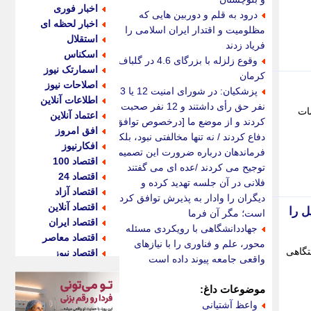
اخبار فوری
درود به قلم و دوربین هایی که
اخبار لحظه ای
مظلومیت و اقتدار ایران اسلامی را
استقلال
فریاد زدند
اسکناس
وقوع زلزله با بزرگای 4.6 در گلباف
اسمارتک نیوز
کرمان
اصلاحات نیوز
پزشکیان: در شورای امنیت 12 یا 13
اطلاعات آنلاین
نفر حق رأی داشتند و 12 نفر صحبت
ات
اعتماد آنلاین
کردند و از موضع ما [درخصوص توافق]
افق امروز
دفاع کردند / نه تنها مخالفتی نبود، بلکه
افکارنیوز
فرماندهان درباره ضرورت این تصمیم
اقتصاد 100
توجیح می کردند /عده ای می گفتند
اقتصاد 24
فلانی در آن جلسه تهدید کرده و
اقتصاد آزاد
دیگران را وادار به پذیرش توافق کرده
اقتصاد آنلاین
ینده موبایل را
است؛ مگر آن فرما
اقتصاد ایران
جهاددانشگاهی با رویکردی مسئله
اقتصاد معاصر
محور، علم و فناوری را با نیازهای
تگاهی
اقتصاد نیوز
واقعی جامعه پیوند داده است
اکو ایران
اکوفارس
موضوعات داغ:
اکونگار
واعظ آشتیانی