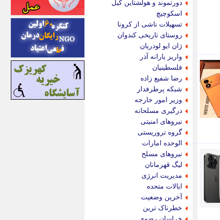
دورتموند و هولشتاین کیل
اینتیتر
اسکوچیچ
ایونا نیوز
تسهیلات ناشی از کرونا
بازتاب آنلاین
روستای تاریخی کندوان
باشگاه خبرنگاران
ژان ایو لودریان
باغستان نیوز
واریز یارانه آذر
بامبوک
فلسطینیان
ببین و بخون
رضا شفیع زاده
بدینسان
شبکه پرطرفدار
بنکر
وزیر امور خارجه
بیت ران
درگیری مسلحانه
پارس فوتبال
نیروهای امنیتی
پارسینه
گروه تروریستی
پارسینه پلاس
الوحده امارات
پاز آنلاین
نیروهای مسلح
پاس گل
لیگ قهرمانان
پانا
مدیریت انرژی
پرتو نیوز
ایالات متحده
پرسون
آخرین وضعیت
پنجره نیوز
خطرناک ترین
پویامگ
خراسان رضوی