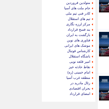
جام جم
متولدین فروردین
جدید پرس
جام ملت های آسیا
جماران
کادر فنی تیم ملی
جوان ایرانی
تیم های استقلال
جهان مانا
مرکز لرزه نگاری
جهان نگر
بند فسخ قرارداد
جهان نیوز
بازگشت به ایران
چطور
فناوری های نوین
چمپیونات
موشک های ایرانی
چمدون
کارشناس فوتبال
چه خبر
باشگاه استقلال
حادثه 24
امیر قلعه نویی
حرف تو
نقاط حادثه خیز
حوادث پلاس
امام خمینی (ره)
حوزه نیوز
منطقه غرب آسیا
خبر آنلاین
رئال مادرید در
خبر جنوب
بحران اقتصادی
خبر سیاسی
امضای قرارداد
خبر گردون
خبر ورزشی
خبرجو