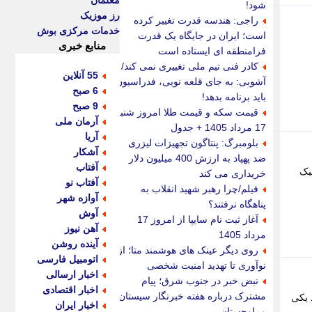
معلمان
شود!
رز موزیک
راجی: هندسه قدرت تغییر کرده
خدمات مرکزی بوش
است؛ ایران در جایگاه یک قدرت
منابع خبری
فرامنطقه ای ایستاده است
کادر فنی تیم ملی تغییری نمی کند/
55 آنلاین
آشوبی: به جای قلعه نویی، فدراسیون
6 صبح
باید برنامه بدهد!
9 صبح
قیمت سکه و قیمت طلا امروز شنبه
آرمان ملی
17 مرداد 1405 + جدول
آریا
بلومبرگ: پنتاگون تجهیزات لیزری
آشکار
ضد پهپاد به ارزش 400 میلیون دلار
آفتاب
افیک
خریداری می کند
آفتاب نو
فیلم/چرا رهبر شهید انقلاب به
آوازه شهر
پناهگاه نرفتند؟
آوش
آغاز ثبت نام سایپا از امروز 17
آهن نیوز
مرداد 1405
آینده روشن
روی دیگر عینک های هوشمند متا؛ از
اتومبیل فارسی
نوآوری تا تهدید امنیت شخصی
اخبار ارسالی
نبض خبر در جنوب شرق؛ پیام
اخبار اقتصادی
مشترک درباره هفته خبرنگار سیستان
 یکی
اخبار ایران
و بلوچستان