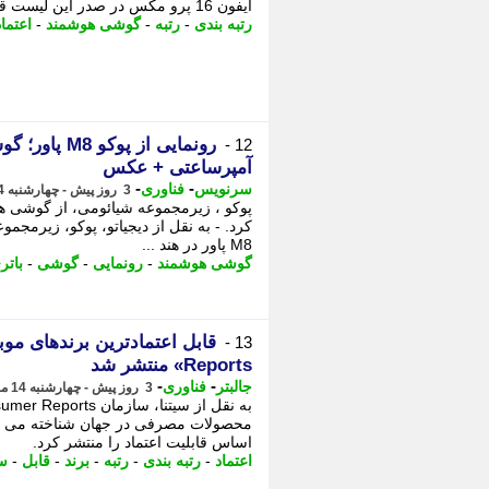
آیفون 16 پرو مکس در صدر این لیست قرار گرفته و 13 مدل اول این رتبه بندی به گوشی های ...
رتبه بندی
-
رتبه
-
گوشی هوشمند
-
اعتماد
12 -
آمپرساعتی + عکس
-
-
سرنویس
فناوری
3 روز پیش - چهارشنبه 14 مرداد 1405، 11:48
کرد. - به نقل از دیجیاتو، پوکو، زیرمجم
M8 پاور در هند ...
گوشی هوشمند
-
رونمایی
-
گوشی
-
باتر
13 -
Reports» منتشر شد
-
-
جالبتر
فناوری
3 روز پیش - چهارشنبه 14 مرداد 1405، 10:27
محصولات مصرفی در جهان شناخته می شو
اساس قابلیت اعتماد را منتشر کرد.
اعتماد
-
رتبه بندی
-
رتبه
-
برند
-
قابل
-
س