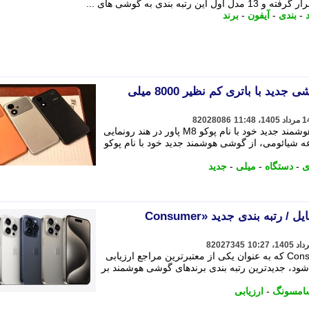
-
بندی
-
آیفون
-
برند
رونمایی از پوکو M8 پاور؛ گوشی جدید با باتری کم نظیر 8000 میلی
82028086
پوکو ، زیرمجموعه شیائومی، از گوشی هوشمند جدید خود با نام پوکو M8 پاور در هند رونمایی
وعه شیائومی، از گوشی هوشمند جدید خود با نام پوکو
ی
-
دستگاه
-
میلی
-
جدید
قابل اعتمادترین برندهای موبایل / رتبه بندی جدید «Consumer
82027345
به نقل از سیتنا، سازمان Consumer Reports که به عنوان یکی از معتبرترین مراجع ارزیابی
د، جدیدترین رتبه بندی برندهای گوشی هوشمند بر
امسونگ
-
ارزیابی