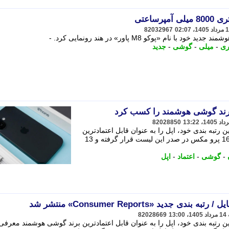
82032967
ام «پوکو M8 پاور» در هند رونمایی کرد. -
ری
-
میلی
-
گوشی
-
جدید
 برند گوشی هوشمند را کسب کرد
82028850
Consumer در جدیدترین رتبه بندی خود، اپل را به عنوان قابل اعتمادترین
برند گوشی هوشمند معرفی کرد. آیفون 16 پرو مکس در صدر این لیست قرار گرفته و 13
-
گوشی
-
اعتماد
-
اپل
 جدید «Consumer Reports» منتشر شد
82028669
Consumer R در جدیدترین رتبه بندی خود، اپل را به عنوان قابل اعتمادترین برند گوشی هوشمند معرف