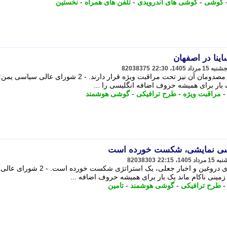
گوشی
-
گوشی های اندرویدی
-
تلفن های همراه
-
نخستین
82038375
علت این حادثه در دست بررسی است و مصدومان آن نیز تحت مراقبت ویژه قرار دارند. - 2 شورای 
ک بار برای همیشه حروف اضافه انگلیسی را ...
مراقبت ویژه
-
طرح ترافیکی
-
گوشی هوشمند
لماسی نمایشی، شکست خورده است
82038303
استفاده از زور و تهدید، همراه با وعده های دروغین و اخبار جعلی، یک استراتژی شکست خورده است. - 2 شورای عالی
مینی ناکام ماند یک بار برای همیشه حروف اضافه ...
طرح ترافیکی
-
گوشی هوشمند
-
تامین