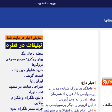
-
ورود
عضویت
تانها
مجله باحال مگ
یوتوبروکرز: مرجع معرفی
بروکرها
خرید شلوار جین زنانه
قیمت گوشی
ایران پدیا
اخبار داغ:
طراحی سایت در مشهد
غافلگیری بزرگ شبانه/ مدیران
تخت نوزاد
پرسپولیس با 2 قرارداد همزمان،
دانلود تلگرام و تلگرام
هواداران را به وجد آوردند
طلایی
تگاهی
این لژیونر را دیگر پرسپولیسی بدانید
خرید ممبر تلگرام بدون
اخبار داغ نقل و انتقالات پرسپولیس |