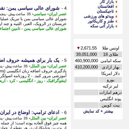
بازار کار
افغانستان
شورای عالی سیاسی یمن: نقشه 
4 -
تاجیکستان
-
-
عصر ایران
سیاسی
35 ساعت پیش - پنجشنبه 15 مرداد 1405، 22:05
ویدئو های ورزشی
شورای عالی سیاسی یمن با تبریک عملیات
طنز و کاریکاتور
عربستان در الرویک، العبر، الثنیه و چند اردوگاه دیگر، - 2 ادعا
بازار آتی سکه
شورای عالی سیاسی یمن
-
تامین اجتما
اونس طلا
2,671.55
▼
طلای 18
39,051,000
یک بار برای همیشه حروف اضافه
5 -
سکه امامی
460,900,000
-
-
عصر ایران
بین الملل
35 ساعت پیش - پنجشنبه 15 مرداد 1405، 22:00
بهار ازادی
410,200,000
دلار امریکا
آموزشی مرور کنید. - 2 روزنامه اصولگرا: تلویزیون هر روز کم مخاطب تر از دیروز شده/ ...
یورو
اینفوگرافیک
-
روز
-
انگلیسی
-
کرد
-
اربع
لیر ترکیه
درهم امارات
پوند انگلیس
بیت کویین
بیشتر + کد نمایش
ادعای ترامپ: اوضاع در ایرا
6 -
-
-
عصر ایران
بین الملل
35 ساعت پیش - پنجشنبه 15 مرداد 1405، 22:00
همه چیز فوق العاده بوده است؛ از جمله ح
از بدترین جنایتکاران در هر نقطه از جهان، - 2 روزنامه اصولگرا: تلویزیو