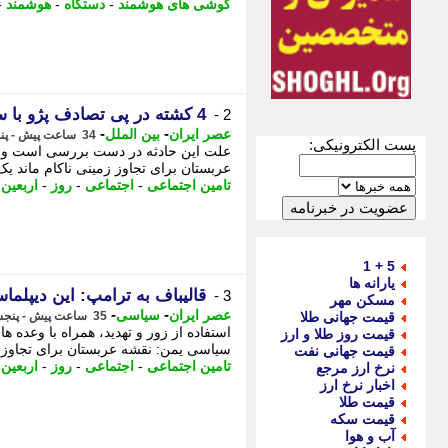
گوشی های هوشمند
-
دستگاه
-
هوشمند
-
4 کشته در پی تصادف پژو با ساینا در اصفهان
2 -
-
-
عصر ایران
بین الملل
34 ساعت پیش - پنجشنبه 15 مرداد 1405، 22:30
پست الکترونیکی:
عربستان برای تجاوز زمینی ناکام ماند ی
تامین اجتماعی
-
اجتماعی
-
روز
-
اربعین
-
5 + 1
یارانه ها
قالیباف به ترامپ: این دیپ
3 -
مسکن مهر
-
-
عصر ایران
سیاسی
قیمت جهانی طلا
35 ساعت پیش - پنجشنبه 15 مرداد 1405، 22:15
قیمت روز طلا و ارز
سیاسی یمن: نقشه عربستان برای تجاوز ز
قیمت جهانی نفت
تامین اجتماعی
-
اجتماعی
-
روز
-
اربعین
-
نرخ ارز مرجع
اخبار نرخ ارز
قیمت طلا
قیمت سکه
آب و هوا