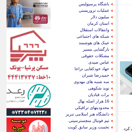
اکونیوز
باشگاه پرسپولیس
الف
عملیات تروریستی
انتشار آنلاین
میلیون دلار
اندیشه قرن
استان کرمان
اندیشه معاصر
وانتقالات استقلال
اندیشه ها
شبکه های اجتماعی
انرژی پرس
عینک های هوشمند
ای استخدام
بازگشایی مسیر
ایتنا
مشکلات حقوقی
ایراف
عباس صیدی
ایران آرت
جهاد خودکفایی نزاجا
ایران آنلاین
حمیدرضا شیران
ایران زندگی
سه شنبه های مهدوی
ایران فوری
نوید شکوهی
ایرانی روز
برات قبادیان
ایرانیتال
16 هزار اصله نهال
ایرنا
محدودیتهای ترافیکی
ایسکانیوز
دانشگاه هنر اسلامی تبریز
ایسنا
تیم فوتبال منچسترسیتی
ایکنا
نخست وزیر سابق کویت
ی کرد.
ایلنا