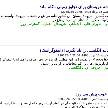
عربستان برای تجاوز زمینی ناکام ماند
82038260
 گسترده نیروهای مسلح این کشور علیه مواضع و تجمعات نیروهای وابسته به
ی ترامپ: اوضاع در ...
عی
-
شورای عالی
-
اجتماعی
-
عربستان
-
عملیات گسترده
-
روز
 انگلیسی را یاد بگیرید! (اینفوگرافیک)
82038244
یادگیری حروف اضافه زبان انگلیسی (Prepositions) با تصویر! در این مطلب کاربرد حروف اضافه را همراه با اینفوگر
ین
-
حروف
-
زبان انگلیسی
ن خوب پیش می رود
82038243
مله ما به ونزوئلا، که نتیجه آن در کمتر از یک روز حاصل شد و به ما اجازه داد
ن ...