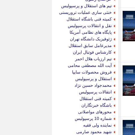
پویه آنلاین
تیم های استقلال و پرسپولیس
پیام نفت
خنثی سازی عملیات تروریستی
تابناک
کمیته فنی باشگاه استقلال
تازه نیوز
نقل و انتقالات پرسپولیس
تبیان
پایگاه های نظامی آمریکا
تجارت نیوز
ژئوفیزیک دانشگاه تهران
تحریریه
مدیرعامل سابق استقلال
ترابر نیوز
کارشناس فوتبال ایران
ترفندباز
تیم ارزیاب هلال احمر
تریبون اقتصاد
آیت الله مصطفی محامی
تسنیم نیوز
فروش محصولات سایپا
تک ناک
استقلال و پرسپولیس
تکراتو
محمدجواد حسین نژاد
توریسم آنلاین
انتقالات پرسپولیس
تولید نیوز
کمیته فنی استقلال
تیتر فوری
باشگاه خبرنگاران
تیکنا
محورهای مواصلاتی
جاب ویژن
شماره 10 پرسپولیس
جار نیوز
نماینده ولی فقیه
جالبتر
شهید محمود صارمی