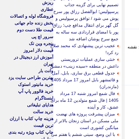
ریزش
تصمیم نهایی برای گزینه جذاب
عطاری
پرسپولیس؛ ابوالفضل رزاق پور سرخ
فروشگاه لوله و اتصالات
پوش می شود / توافق پرسپولیس و
پخش زنده جام جهانی
گل گهر برای انتقال مدافع چپ؛ رزاق
قیمت طلا دست دوم
پور با امضای قراردادی سه ساله به
سرور اچ پی
جمع سرخ پوشان اضافه شد
پنجره وین تک
عجیب ترین پیشنهادی که محمد صلاح
عالی سیاسی یمن: نقشه
قیمت دلار امروز
رد کرد!
آموزش ارز دیجیتال در
خنثی سازی عملیات تروریستی
تهران
داعش در منطقه «سیده زینب» دمشق
وانت بار
جدول قطعی برق ساری، بابل، آمل
بهترین طراحی سایت یزد
و قائمشهر بابل امروز 17 مرداد 1405
خرید مانیتور استوک
(مازندران)
خرید فالوور پاپ آپ
فال شمع امروز شنبه 17 مرداد
اینستاگرام
1405 | فال شمع متولدین 12 ماه برای
هدایای تبلیغاتی
عشق، کار و آینده
خرید سالت
میزان پیشرفت پروژه های نهضت
هزینه چاپ کتاب با ارزان
ملی مسکن در استان زنجان بالاتر از
ترین قیمت
میانگین کشوری است
چاپ کتاب ویژه رتبه بندی
با این وضع، سیتی ششم یا هفتم می