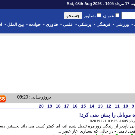
1 - Sat, 08th Aug 2026
عنوان
تصاویر
-
-
-
-
-
-
-
-
ورزشی
فرهنگی
پزشکی
علمی
فناوری
حوادث
بین الملل
اس
بروزرسانی: 09:20
20
19
18
17
16
15
14
13
12
11
10
9
82039221
ناپذیر از زندگی روزمره تبدیل شده اند، اما کمتر کسی می داند نخستین دس
 نامید، - در حالی که بسیاری آغاز عصر ...