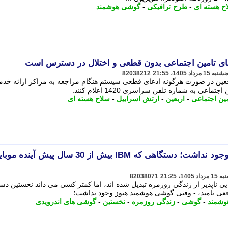
ح هسته ای
-
طرح ترافیکی
-
گوشی هوشمند
 های تامین اجتماعی بدون قطعی و اختلال در دسترس است
82038212
جعین در صورت هرگونه ادعای قطعی سیستم هنگام مراجعه به مراکز ارائه خدم
ی به شماره تلفن سراسری 1420 اعلام کنند.
مین اجتماعی
-
اربعین
-
ارتش اسراییل
-
سلاح هسته ای
وقتی «گوشی هوشمند» هنوز وجود نداشت؛ دستگاهی که IBM بیش از 30 سال پیش آ
82038071
ناپذیر از زندگی روزمره تبدیل شده اند، اما کمتر کسی می داند نخستین دس
عی نامید، - وقتی گوشی هوشمند هنوز وجود نداشت؛
وشمند
-
گوشی
-
زندگی روزمره
-
نخستین
-
گوشی های اندرویدی