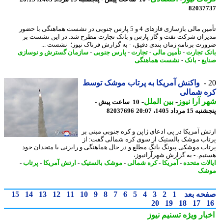
82037
تأمین مالی بازسازی فازهای 4 و 5 پارس جنوبی در نشست هماهنگی با حضور
ران شرکت نفت و گاز پارس و بانک تجارت مطرح شد. در این نشست بر
رت برنامه زمان بندی دقیق، - به گزارش فرتاک نیوز؛ نشست ...
ک تجارت
-
تأمین مالی
-
تجارت
-
پارس جنوبی
-
سازمان گسترش و نوسازی
یع
-
بانک
-
نشست هماهنگی
واکنش آمریکا به پرتاب موشک توسط
ه شمالی
 آرا نیوز
-
بین الملل
-
10 ساعت پیش -
 مرداد 1405، 20:07
82037696
ش آمریکا در پی ادعای ژاپن و کره جنوبی مبنی بر
اب موشک بالستیک از سوی کره شمالی گفت: از
اب موشکی پیونگ یانگ مطلع و در حال هماهنگی و رایزنی با متحدان خود
یم. - به گزارش شهرآرانیوز،
لات متحده
-
آمریکا
-
کره شمالی
-
موشک بالستیک
-
ارتش آمریکا
-
پرتاب
-
شک
حه بعد
1
2
3
4
5
6
7
8
9
10
11
12
13
14
15
20
19
18
17
بار ویژه
تسنیم نیوز