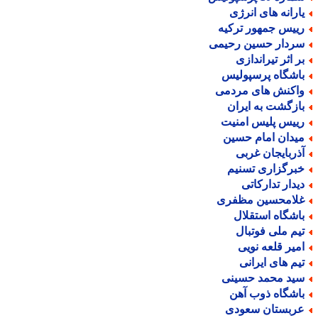
ارانه های انرژی
ییس جمهور ترکیه
ردار حسین رحیمی
ر اثر تیراندازی
اشگاه پرسپولیس
اکنش های مردمی
ازگشت به ایران
ییس پلیس امنیت
یدان امام حسین
ذربایجان غربی
برگزاری تسنیم
یدار تدارکاتی
لامحسین مظفری
اشگاه استقلال
یم ملی فوتبال
میر قلعه نویی
یم های ایرانی
ید محمد حسینی
اشگاه ذوب آهن
ربستان سعودی