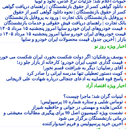
وبات اعلام شد؛ جزئیات نرخ عدس، نخود و لوبیا
انلود گواهی کسر از حقوق بازنشستگان | راهنمای دریافت گواهی
ر از حقوق بازنشستگان | نحوه دانلود گواهی کسر از حقوق
روفایل بازنشستگان بانک تجارت | ورود به پروفایل بازنشستگان
نک تجارت | راهنمای دریافت فیش حقوقی و خدمات بازنشستگان
قیمت خودروهای ایران خودرو سایپا امروز پنجشنبه ۱۵ مرداد ۱۴۰۵ |
قیمت خودروهای ایران خودرو سایپا امروز پنجشنبه ۱۵ مرداد ۱۴۰۵ در
زار | آخرین جدول قیمت محصولات ایران خودرو و سایپا
بار ویژه
روز نو
وسف پزشکیان: اگر دولت شکست بخورد، ایران شکست می خورد
یمت گذاری عجیب ایران خودرو؛ کارخانه از بازار جلو زد!
قای رضاییان؛ دیگر به شرافتت قسم نخور!
ویت دستور تعطیلی تنها مدرسه ایرانی را صادر کرد
اسخ قوه قضاییه به ادعای جنجالی درباره شهادت علی لاریجانی
بار ویژه
اقتصاد آزاد
بنیات گران شد؛ ماجرا چیست؟
وماس شلبی و ستاره شماره 10 پرسپولیس!
کس| هایده و مهستی در جوانی و حافظیه شیراز
نشست ویژه کمیسیون اصل 90 برای پیگیری مطالبات معیشتی و
مانی بازنشستگان برگزار می شود
خرین خرید پرسپولیس و فریم امیدوارکننده