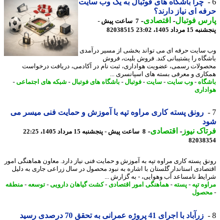
چرا باشگاه های فوتبال به یک وب سایت
ه ای نیاز دارند؟
س فوتبال
-
اقتصادی
-
7 ساعت پیش -
 مرداد 1405، 23:02
82038515
سایت حرفه ای می تواند بخشی از مسیر درآمدی
گاه را پشتیبانی کند. فروش بلیت، فروش
ولات رسمی، عضویت هواداری، ثبت نام در آکادمی، دریافت درخواست
اری و معرفی بسته های اسپانسری ...
گاه
-
وب سایت
-
سایت
-
فوتبال
-
باشگاه های فوتبال
-
شبکه های اجتماعی
-
داری
رونق پسته کاری مراوه تپه با آموزش و حمایت فنی میسر می
د
اک نیوز
-
اقتصادی
-
8 ساعت پیش - پنجشنبه 15 مرداد 1405، 22:25
82038
ق پسته کاری مراوه تپه به آموزش و حمایت فنی نیاز دارد. معاون هماهنگی امور
صادی استاندار گلستان با اشاره به نبود محصول در سال زراعی جاری به دلیل
یط نامساعد آب وهوایی، - به گزارش ...
وه تپه
-
پسته
-
هماهنگی امور اقتصادی
-
کشت گیاهان دارویی
-
توسعه
-
منطقه
صول
زرآباد با اجرای 41 پروژه عمرانی به تحقق 70 درصدی رسید