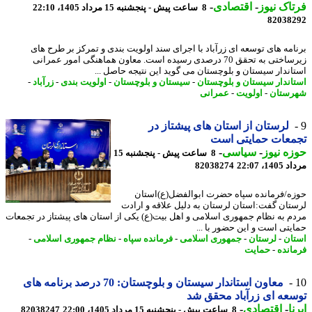
اک نیوز
-
اقتصادی
-
8 ساعت پیش - پنجشنبه 15 مرداد 1405، 22:10
82038
امه های توسعه ای زرآباد با اجرای سند اولویت بندی و تمرکز بر طرح های
زیرساختی به تحقق 70 درصدی رسیده است. معاون هماهنگی امور عمرانی
اندار سیستان و بلوچستان می گوید این نتیجه حاصل ...
اندار سیستان و بلوچستان
-
سیستان و بلوچستان
-
اولویت بندی
-
زرآباد
-
ستان
-
اولویت
-
عمرانی
لرستان از استان های پیشتاز در
معات حمایتی است
ه نیوز
-
سیاسی
-
8 ساعت پیش - پنجشنبه 15
1، 22:07
82038274
ه/فرمانده سپاه حضرت ابوالفضل(ع)استان
تان گفت:استان لرستان به دلیل علاقه و ارادت
م به نظام جمهوری اسلامی و اهل بیت(ع) یکی از استان های پیشتاز در تجمعات
یتی است و این حضور با ...
ان
-
لرستان
-
جمهوری اسلامی
-
فرمانده سپاه
-
نظام جمهوری اسلامی
-
انده
-
حمایت
معاون استاندار سیستان و بلوچستان: 70 درصد برنامه های
عه ای زرآباد محقق شد
ا
-
اقتصادی
-
8 ساعت پیش - پنجشنبه 15 مرداد 1405، 22:00
82038247