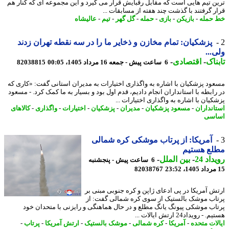
ن تیم هایی است که مقابل رقبایش قرار می گیرد و این مجموعه ای که کنار هم
ر گرفتند با گذشت چند هفته از مسابقات ...
حمله
-
بازیکن
-
بازی
-
حمله
-
گل گهر
-
تیم
-
عالیشاه
پزشکیان: تمام مخازن و ذخایر ما را در سه نقطه تهران زدند
...
ناک
-
اقتصادی
-
6 ساعت پیش - جمعه 16 مرداد 1405، 00:05
82038815
ود پزشکیان با اشاره به واگذاری اختیارات به مدیران استانی گفت: «کاری که
رابطه با استانداران انجام دادیم، قدم اول بود و بسیار به ما کمک کرد. - مسعود
کیان با اشاره به واگذاری اختیارات ...
انداران
-
مسعود پزشکیان
-
مدیران
-
پزشکیان
-
اختیارات
-
واگذاری
-
کالاهای
اسی
آمریکا: از پرتاب موشکی کره شمالی
لع هستیم
اد 24
-
بین الملل
-
6 ساعت پیش - پنجشنبه
82038767
ش آمریکا در پی ادعای ژاپن و کره جنوبی مبنی بر
اب موشک بالستیک از سوی کره شمالی گفت: از
اب موشکی پیونگ یانگ مطلع و در حال هماهنگی و رایزنی با متحدان خود
- رویداد24 ارتش ایالات ...
لات متحده
-
آمریکا
-
کره شمالی
-
موشک بالستیک
-
ارتش آمریکا
-
پرتاب
-