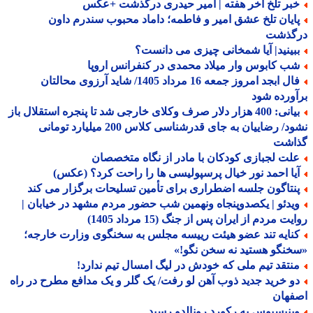
بر تلخ آخر هفته | امیر حیدری درگذشت +عکس
ایان تلخ عشق امیر و فاطمه؛ داماد محبوب سندرم داون
گذشت
بینید| آیا شمخانی چیزی می دانست؟
ب کابوس وار میلاد محمدی در کنفرانس اروپا
فال ابجد امروز جمعه 16 مرداد 1405/ شاید آرزوی محالتان
ورده شود
بیانی: 400 هزار دلار صرف وکلای خارجی شد تا پنجره استقلال باز
نشود/ رضاییان به جای قدرشناسی کلاس 200 میلیارد تومانی
اشت
لت لجبازی کودکان با مادر از نگاه متخصصان
یا احمد نور خیال پرسپولیسی ها را راحت کرد؟ (عکس)
نتاگون جلسه اضطراری برای تأمین تسلیحات برگزار می کند
یدئو | یکصدوپنجاه ونهمین شب حضور مردم مشهد در خیابان |
ت مردم از ایران پس از جنگ (15 مرداد 1405)
نایه تند عضو هیئت رییسه مجلس به سخنگوی وزارت خارجه؛
نگو هستید نه سخن نگو!»
نتقد تیم ملی که خودش در لیگ امسال تیم ندارد!
و خرید جدید ذوب آهن لو رفت/ یک گلر و یک مدافع مطرح در راه
فهان
ینیسیوس به رکورد رونالدو رسید