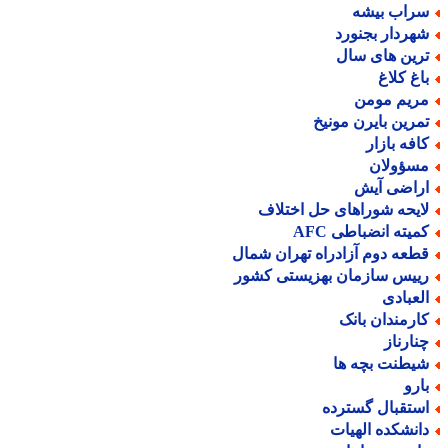
راب بیشه
هردار بجنورد
رین های سال
اغ کلاغ
ریم مومن
مرین بایرن مونیخ
افه بازار
سؤولان
راضی آیش
ایحه شوراهای حل اختلاف
میته انضباطی AFC
طعه دوم آزادراه تهران شمال
ییس سازمان بهزیستی کشور
لعبادی
ارمندان بانک
نارناز
یطنت بچه ها
ارو
ستقبال گسترده
انشکده الهیات