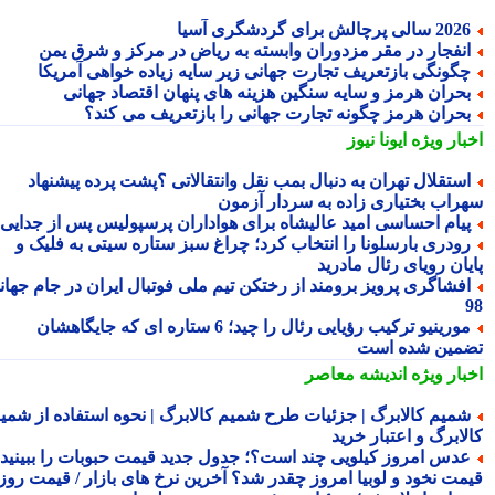
2 سالی پرچالش برای گردشگری آسیا
نفجار در مقر مزدوران وابسته به ریاض در مرکز و شرق یمن
گونگی بازتعریف تجارت جهانی زیر سایه زیاده خواهی آمریکا
حران هرمز و سایه سنگین هزینه های پنهان اقتصاد جهانی
حران هرمز چگونه تجارت جهانی را بازتعریف می کند؟
بار ویژه
ایونا نیوز
ستقلال تهران به دنبال بمب نقل وانتقالاتی ؟پشت پرده پیشنهاد
راب بختیاری زاده به سردار آزمون
یام احساسی امید عالیشاه برای هواداران پرسپولیس پس از جدایی
ودری بارسلونا را انتخاب کرد؛ چراغ سبز ستاره سیتی به فلیک و
یان رویای رئال مادرید
فشاگری پرویز برومند از رختکن تیم ملی فوتبال ایران در جام جهانی
مورینیو ترکیب رؤیایی رئال را چید؛ 6 ستاره ای که جایگاهشان
مین شده است
بار ویژه
اندیشه معاصر
میم کالابرگ | جزئیات طرح شمیم کالابرگ | نحوه استفاده از شمیم
لابرگ و اعتبار خرید
دس امروز کیلویی چند است؟؛ جدول جدید قیمت حبوبات را ببینید /
مت نخود و لوبیا امروز چقدر شد؟ آخرین نرخ های بازار / قیمت روز