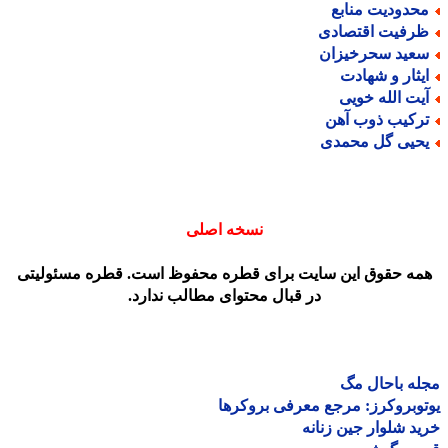
حدودیت منابع
رفیت اقتصادی
عید سحرخیزان
یثار و شهادت
یت الله خویی
رکیب ذوب آهن
حیی گل محمدی
نسخه اصلی
مه حقوق این سایت برای قطره محفوظ است. قطره مسئولیتی
در قبال محتوای مطالب ندارد.
ه باحال مگ
وبروکرز: مرجع معرفی بروکرها
د شلوار جین زنانه