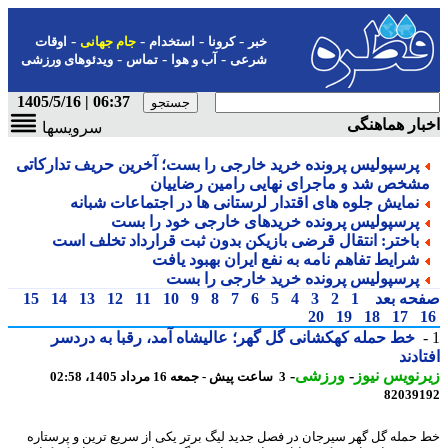
-
-
-
-
خبر
کرونا
استخدام
جام جهانی
اوقات
-
-
-
شرعی
آب و هوا
تماس
ویدئوهای ورزشی
06:37 | 1405/5/16
ار هماهنگی
سرویسها
پرسپولیس پرونده خرید خارجی را بست؛ آخرین حریف تدارکاتی
شخص شد و ماجرای نهایی رامین رضاییان
نمایش جلوه های اقتدار لرستانی ها در اجتماعات شبانه
پرسپولیس پرونده خریدهای خارجی خود را بست
باختر: انتقال قرضی بازیکن بدون ثبت قرارداد تخلف است
شرایط تفاهم نامه به نفع ایران بهبود یافت
پرسپولیس پرونده خرید خارجی را بست
حه بعد
1
2
3
4
5
6
7
8
9
10
11
12
13
14
15
20
19
18
17
خط حمله کهکشانی گل گهر؛ عالیشاه آمد، رقبا به دردسر
ادند
نویس نیوز
-
ورزشی
-
3 ساعت پیش - جمعه 16 مرداد 1405، 02:58
82039
حمله گل گهر سیرجان در فصل جدید لیگ برتر یکی از سریع ترین و پرستاره