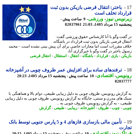
باختر: انتقال قرضی بازیکن بدون ثبت
رداد تخلف است
نویس نیوز
-
ورزشی
-
9 ساعت پیش -
 مرداد 1405، 21:03
82037961
گفت وگو با آنا کارشناس حقوق ورزشی گفت:
قال قرضی بازیکن بدون ثبت قرارداد در باشگاه،
ف مقررات است اما مجازات خاصی برای آن پیش بینی نشده است. - محمد
ل باختر در گفت وگو با خبرگزاری آنا،
یکن
-
بازی
-
قرارداد
-
باشگاه
-
انتقال
-
استقلال
-
انتقال قرضی
ترفندهای ساده برای افزایش عمر ظروف چوبی در آشپزخانه
نویس
-
اقتصادی
-
10 ساعت پیش - پنجشنبه 15 مرداد 1405، 20:23
82037
گزارش رونویس، ظروف چوبی به دلیل زیبایی طبیعی، دوام بالا و هماهنگی با
 های مدرن و سنتی، جایگاه به گزارش رونویس، ظروف چوبی به دلیل زیبایی
عی، - به گزارش رونویس، ظروف چوبی به ...
ی
-
چوب
-
ظروف
-
آشپزخانه
-
زیبایی
-
طبیعی
-
گزارش
تأمین مالی بازسازی فازهای 4 و 5 پارس جنوبی توسط بانک
ارت
اک نیوز
-
اقتصادی
-
10 ساعت پیش - پنجشنبه 15 مرداد 1405، 20:15