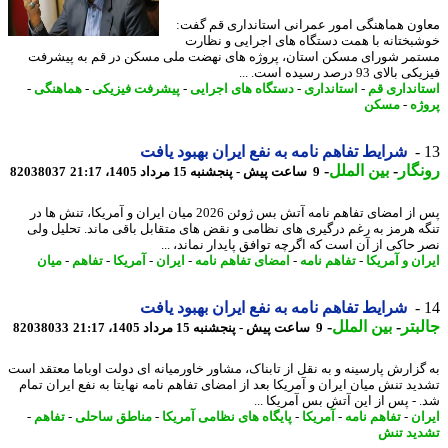
ون هماهنگی امور عمرانی استانداری قم گفت:
بختانه با همت دستگاه های اجرایی و نظارت
مر شورای مسکن استان، پروژه های نهضت ملی مسکن در قم به پیشرفت
الای 93 درصد رسیده است. ...
انداری قم
-
استانداری
-
دستگاه های اجرایی
-
پیشرفت فیزیکی
-
هماهنگی
-
ژه
-
مسکن
شرایط تفاهم نامه به نفع ایران بهبود یافت
گار
-
بین الملل
-
9 ساعت پیش - پنجشنبه 15 مرداد 1405، 21:17
82038037
پس از امضای تفاهم نامه آتش بس ژوئن 2026 میان ایران و آمریکا، تنش ها در
ه هرمز به رغم درگیری های نظامی و نقض های متقابل باقی ماند. تحلیل ولی
 حاکی از آن است که اگرچه توافق پایدار نماند، ...
ن و آمریکا
-
تفاهم نامه
-
امضای تفاهم نامه
-
ایران
-
آمریکا
-
تفاهم
-
میان
شرایط تفاهم نامه به نفع ایران بهبود یافت
بتر
-
بین الملل
-
9 ساعت پیش - پنجشنبه 15 مرداد 1405، 21:17
82038033
گزارش پارسینه و به نقل از تابناک، مشاور خاورمیانه ای دولت اوباما معتقد است
ید تنش میان ایران و آمریکا بعد از امضای تفاهم نامه نهایتا به نفع ایران تمام
 - پس از این آتش بس آمریکا ...
ان
-
تفاهم نامه
-
آمریکا
-
پایگاه های نظامی آمریکا
-
مناطق ساحلی
-
تفاهم
-
ید تنش