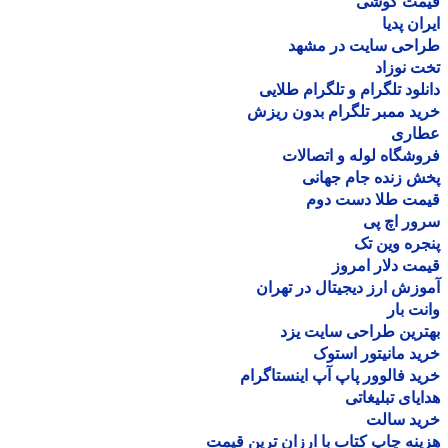
مت گوشی
ان پدیا
احی سایت در مشهد
 نوزاد
لود تلگرام و تلگرام طلایی
د ممبر تلگرام بدون ریزش
اری
شگاه لوله و اتصالات
 زنده جام جهانی
مت طلا دست دوم
ر اچ پی
ره وین تک
ت دلار امروز
زش ارز دیجیتال در تهران
ت بار
رین طراحی سایت یزد
د مانیتور استوک
د فالوور پاپ آپ اینستاگرام
یای تبلیغاتی
ید سالت
نه چاپ کتاب با ارزان ترین قیمت