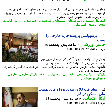
ون هماهنگی امور عمرانی استاندار سیستان و بلوچستان گفت: اجرای سند
ویت بندی توسعه شهرستان زرآباد با هدایت هدفمند اعتبارات و تمرکز بر پروژه
زیرساختی، - چابهار - ایرنا - معاون ...
اندار سیستان و بلوچستان
-
سیستان و بلوچستان
-
شهرستان
-
زرآباد
-
اولویت
ی
-
توسعه
-
استاندار
پرسپولیس پرونده خرید خارجی را
ت
بتر
-
ورزشی
-
9 ساعت پیش - پنجشنبه 15
1، 21:27
82038084
گزارش حیات، با وجود آنکه یکی از فعال ترین تیم
 لیگ برتر در نقل وانتقالات تابستانی بوده و
نون هشت بازیکن جدید را به خدمت گرفته است، - در هفته های اخیر، گمانه زنی
 متعددی درباره ...
یکن
-
بازیکن خارجی
-
تابستانی
-
پرسپولیس
-
جذب بازیکن خارجی
-
خارجی
-
ران پرسپولیس
پیشرفت 93 درصدی پروژه های نهضت
ی مسکن در قم
نا
-
اقتصادی
-
9 ساعت پیش - پنجشنبه 15
1، 21:27
82038082