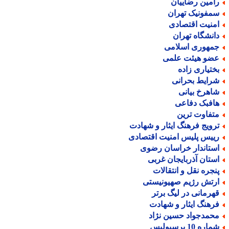
امین رضاییان
مفونیک تهران
منیت اقتصادی
انشگاه تهران
مهوری اسلامی
ضو هیئت علمی
ختیاری زاده
رایط بحرانی
اهرخ بیانی
افبک دفاعی
تفاوت ترین
رویج فرهنگ ایثار و شهادت
ییس پلیس امنیت اقتصادی
ستاندار خراسان رضوی
ستان آذربایجان غربی
نجره نقل و انتقالات
رتش رژیم صهیونیستی
هرمانی در لیگ برتر
رهنگ ایثار و شهادت
حمدجواد حسین نژاد
اره 10 پرسپولیس