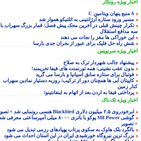
بار ویژه
رونگار
 پنهان ویتامین C
سیر ورود ستاره آرژانتینی به اتلتیکو هموار شد
کرار چینش قبلی در آخرین محک پیش فصل/ قمار بزرگ سهراب با
 مدافع استقلال
ین خوراکی ها مغز را نجات می دهند
ش راه حل فلیک برای عبور از بحران جدی بارسا
بار ویژه
سرنویس
یشنهاد جالب شهردار ترک به صلاح
دون عقب نشینی: همه تورنمنت های فیفا تحریمند!
وتبال برای ستاره سابق اسپانیا و بارسا می گرید
اپیتان آبی ها همچنان دور از ترکیب/ روزبه دستیار نمادین سهراب
ار زمین
رداختی فیفا به اردن بعد از اتهام به اینفانتینو!
بار ویژه
تک ناک
رخودروی ۲.۵ میلیون دلاری Blackbird هنسی رونمایی شد + تصویر
گوشی M8 Power پوکو با باتری ۸۰۰۰ میلی آمپرساعتی معرفی شد
تصویر
الگرد بلک هاوک به سکوی پرتاب پهپادهای رزمی تبدیل می شود
زرگ ترین نیروگاه خورشیدی ایران در این استان احداث می شود