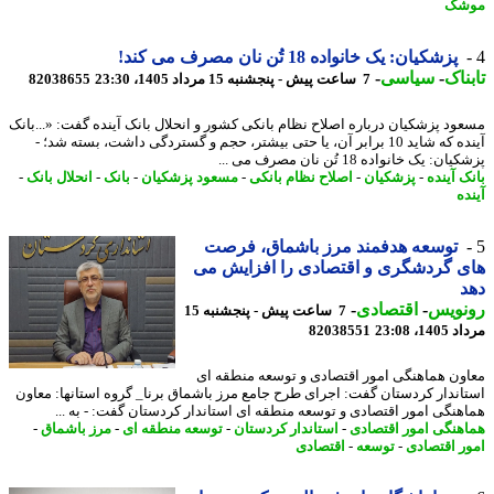
شک
پزشکیان: یک خانواده 18 تُن نان مصرف می کند!
ناک
-
سیاسی
-
7 ساعت پیش - پنجشنبه 15 مرداد 1405، 23:30
82038655
ود پزشکیان درباره اصلاح نظام بانکی کشور و انحلال بانک آینده گفت: «...بانک
آینده که شاید 10 برابر آن، یا حتی بیشتر، حجم و گستردگی داشت، بسته شد؛ -
ن: یک خانواده 18 تُن نان مصرف می ...
 آینده
-
پزشکیان
-
اصلاح نظام بانکی
-
مسعود پزشکیان
-
بانک
-
انحلال بانک
-
ه
توسعه هدفمند مرز باشماق، فرصت
 گردشگری و اقتصادی را افزایش می
نویس
-
اقتصادی
-
7 ساعت پیش - پنجشنبه 15
1، 23:08
82038551
ون هماهنگی امور اقتصادی و توسعه منطقه ای
اندار کردستان گفت: اجرای طرح جامع مرز باشماق برنا_ گروه استانها: معاون
هنگی امور اقتصادی و توسعه منطقه ای استاندار کردستان گفت: - به ...
هنگی امور اقتصادی
-
استاندار کردستان
-
توسعه منطقه ای
-
مرز باشماق
-
ر اقتصادی
-
توسعه
-
اقتصادی