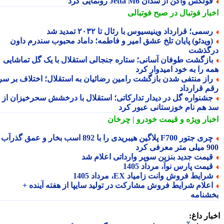
ولکس واگن از سدان Jetta M6 رونمایی کرد
بار فوتبال در صبح فوتبالی
سمی؛ قرارداد وینیسیوس با رئال تا ۲۰۳۲ تمدید شد
ویدئو) پایان تلخ عشق امیر و فاطمه؛ داماد محبوب سندرم داون
گذشت
ازگشت طوفان آسانی؛ ستاره جنجالی استقلال با یک گل تماشایی
ه را به خود امیدوار کرد
از منتفی شدن بازگشت رامین رضائیان به استقلال؛ اختلاف بر سر
م قرارداد
شنواره گل در دیدار تدارکاتی؛ استقلال با درخشش سحرخیزان از
 هم نام خوزستانی عبور کرد
بار ویژه
و قیمت خودرو | چرخان
چری جتور F700 پلاگین هیبریدی را با 892 اسب بخار و عمق گذرآب
 معرفی کرد
یمت جدید بنزین سوپر وارداتی اعلام شد
یمت پارس نوآ، مرداد 1405
رایط فروش وانت زامیاد EX، مرداد 1405
علام شرایط فروش مشارکت در تولید سایپا از هفته آینده +
شنامه
ار داغ: