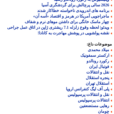
الی پرچالش برای گردشگری آسیا
رنامه های اندرویدی ناخواسته خطاکار شدند
اجراجویی آمریکا در هرمز و اقتصاد «آسه آن»
هار ماسک خانگی برای داشتن موهای نرم و شفاف
دئو| لحظه وقوع زلزله 7.1 ریشتری ژاپن در اتاق عمل جراحی
قشه پولشویی در پوشش مهاجرت به کانادا!
ضوعات داغ:
یلاد محمدی
رکستر سمفونیک
کورد رونالدو
وتبال ایران
قل و انتقالات
نجره استقلال
ستقلال تهران
لی آف لیگ کنفرانس اروپا
قل و انتقالات پرسپولیس
نتقالات پرسپولیس
هایی مستضعفین
ومان