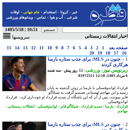
-
-
-
-
خبر
کرونا
استخدام
جام جهانی
اوقات
-
-
-
شرعی
آب و هوا
تماس
ویدئوهای ورزشی
10:51 | 1405/5/18
ار انتقالات زمستانی
سرویسها
حه بعد
1
2
3
4
5
6
7
8
9
10
11
12
13
14
15
20
19
18
17
جنون در MLS: برای جذب ستاره بارسا
اری کردند
نویس نیوز
-
ورزشی
-
12 روز پیش - سه شنبه
81972511
رداد لواندوفسکی با بارسا در ژوئن گذشته به پایان
د و این مهاجم لهستانی تصمیم گرفت به شیکاگو
 بپیوندد، پس از آن که این باشگاه از تمدید قرارداد او خودداری کرد، - قرارداد
ندوفسکی ...
رداد
-
بارسا
-
تمدید قرارداد
-
شیکاگو فایر
-
لواندوفسکی
-
انتقالات زمستانی
-
جم
جنون در MLS: برای جذب ستاره بارسا
اری کردند