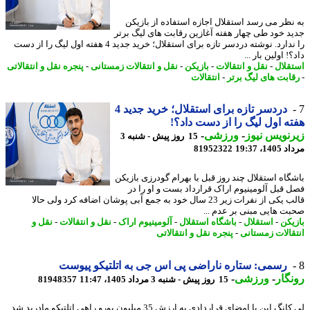
نظر می رسد استقلال اجازه استفاده از بازیکن
د خود طی چهار هفته آغازین رقابت های لیگ برتر
را ندارد. نوشته دردسر تازه برای استقلال؛ خرید جدید 4 هفته اول لیگ را از دست
! اولین بار ...
قلال
-
نقل و انتقالات
-
بازیکن
-
نقل و انتقالات زمستانی
-
پنجره نقل و انتقالاتی
ابت های لیگ برتر
-
انتقالات
دردسر تازه برای استقلال؛ خرید جدید 4
ه اول لیگ را از دست داد؟!
نویس نیوز
-
ورزشی
-
15 روز پیش - شنبه 3
1، 19:37
81952322
گاه استقلال چند روز قبل با بهرام گودرزی بازیکن
 قبل آلومینیوم اراک قرارداد بست و او را در
قالب یکی از نفرات زیر 23 سال خود به جمع آبی پوشان اضافه کرد ولی حالا
ت هایی مبنی بر عدم ...
یکن
-
استقلال
-
باشگاه استقلال
-
آلومینیوم اراک
-
نقل و انتقالات
-
نقل و
قالات زمستانی
-
پنجره نقل و انتقالاتی
رسمی: ستاره ناراضی پی اس جی به اتلتیکو پیوست
گار
-
ورزشی
-
15 روز پیش - شنبه 3 مرداد 1405، 11:47
81948357
لی کانگ این با امضای قراردادی به ارزش 35 میلیون یورو راهی اتلتیکو مادرید شد.