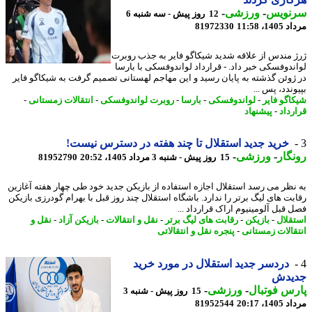
نویس
-
ورزشی
-
12 روز پیش - سه شنبه 6
1، 11:58
81972330
 مندس از علاقه شدید شیکاگو فایر به جذب روبرت
ندوفسکی خبر داد. - قرارداد لواندوفسکی با بارسا
ژوئن گذشته به پایان رسید و این مهاجم لهستانی تصمیم گرفت به شیکاگو فایر
ندد، پس ...
اگو فایر
-
لواندوفسکی
-
بارسا
-
روبرت لواندوفسکی
-
انتقالات زمستانی
-
رداد
-
پیشنهاد
خرید جدید استقلال تا چند هفته در دسترس نیست!
گار
-
ورزشی
-
15 روز پیش - شنبه 3 مرداد 1405، 20:52
81952790
نظر می رسد استقلال اجازه استفاده از بازیکن جدید خود طی چهار هفته آغازین
بت های لیگ برتر را ندارد. باشگاه استقلال چند روز قبل با بهرام گودرزی بازیکن
 قبل آلومینیوم اراک قرارداد ...
قلال
-
بازیکن
-
رقابت های لیگ برتر
-
نقل و انتقالات
-
بازیکن آزاد
-
نقل و
قالات زمستانی
-
پنجره نقل و انتقالاتی
دردسر جدید استقلال در مورد خرید
یدش
س فوتبال
-
ورزشی
-
15 روز پیش - شنبه 3
1، 20:17
81952544