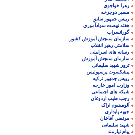
هرا خواجوی
سیر دوچرخه
ییس جمهور سابق
فته نهضت سوادآموزی
ورانسراب
ازمان سنجش آموزش کشور
لامتی رهبر انقلاب
سانه های اسراییلی
ازمان سنجش آموزش
رور شهید سلیمانی
یشکسوت پرسپولیس
ییس جمهور ترکیه
زارت امور خارجه
بکه های اجتماعی
جب طیب اردوغان
لومینیوم اراک
بهه پایداری
رتضی آقاخان
هید سلیمانی
یام نیازمند