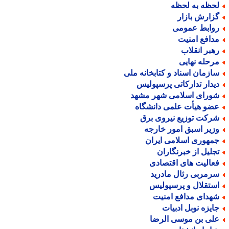
حظه به لحظه
زارش بازار
وابط عمومی
دافع امنیت
هبر انقلاب
رحله نهایی
ازمان اسناد و کتابخانه ملی
یدار تدارکاتی پرسپولیس
ورای اسلامی شهر مشهد
ضو هیأت علمی دانشگاه
رکت توزیع نیروی برق
زیر اسبق امور خارجه
مهوری اسلامی ایران
جلیل از خبرنگاران
عالیت های اقتصادی
رمربی رئال مادرید
ستقلال و پرسپولیس
هدای مدافع امنیت
ایزه نوبل ادبیات
لی بن موسی الرضا