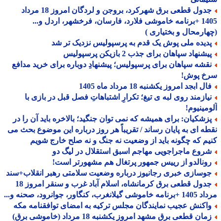
جدول قطعی برق شهرکرد، بروجن و لردگان امروز 18 مرداد
1405 +برنامه خاموشی فلارد، فارسان، فرخشهر، اردل و...
ارمحال و بختیاری )
دیده ملی پوش یک قدم به پرسپولیس نزدیک تر شد
شنهاد سپاهان برای جذب 2 بازیکن پرسپولیس
قشه سپاهان برای پرسپولیس؛ پیشنهادِ دوباره برای خرید مدافع
خ پوش!
ل ابجد امروز یکشنبه 18 مرداد ماه 1405
یازمند روی لبه ی تیغ؛ تکرارِ اشتباهاتِ فصل قبل در بازی با
مینیوم!
زشکیان: برای همیشه که نمی توان جنگید؛ بالاخره باید آن را در
ه ای به پایان رساند / تقریباً هر روز درباره این موضوع بحث می
م که چگونه باید از وضعیت نه جنگ و نه صلح خارج شویم
روع ماجراجویی مهاجم اسبق استقلال در لیگ دو
ونالدو از رییس جمهور پرتغال هم مشهورتر است!
وسازی خبری رجانیوز درباره وضعیت سلامتی رهبر انقلاب+سند
جدول قطعی برق کرمانشاه، اسلام آباد غرب و سنقر امروز 18
 گیلانغرب، کنگاور، جوانرود، صحنه و...
اکنش عجیب نمایندگان مجلس ترکیه به امضای توافقنامه مکه
ان قطعی برق مشهد امروز یکشنبه 18 مرداد (خاموشی برق)