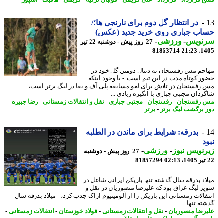
 قرارداد
-
قرارداد
-
علی کریمی
-
فوتبال ترکیه
-
کریمی
-
هافبک
-
اسپور
در انتظار گل دوم برای نارنجی ها؛/
اب جباری روی خرید جدید (عکس)
نویس
-
ورزشی
-
27 روز پیش - دوشنبه 22 تیر
81863714
1405
جم مس رفسنجان به دنبال دومین گل خود در
ر کوتاه مدت در این تیم است. - با وجود اینکه
رفسنجان در تلاش برای لغو مسابقه پلی آف و بقا در لیگ برتر است،
ردان مجتبی جباری با انگیزه زیادی ...
رفسنجان
-
رفسنجان
-
مجتبی جباری
-
نقل و انتقالات زمستانی
-
رضا جبیره
-
 برگشت لیگ برتر
-
برتر
بدرقه: شرایط برای ماندن در الطلبه
د
نویس نیوز
-
ورزشی
-
27 روز پیش - دوشنبه
81857294
اد بدرقه سال گذشته تنها بازیکن ایرانی شاغل در
ر لیگ عراق بود که علیرضا منصوریان در نقل و
قالات زمستانی این بازیکن را از آلومینیوم اراک جذب کرد، - میلاد بدرقه سال
ه تنها ...
رضا منصوریان
-
نقل و انتقالات زمستانی
-
فولاد خوزستان
-
انتقالات زمستانی
-