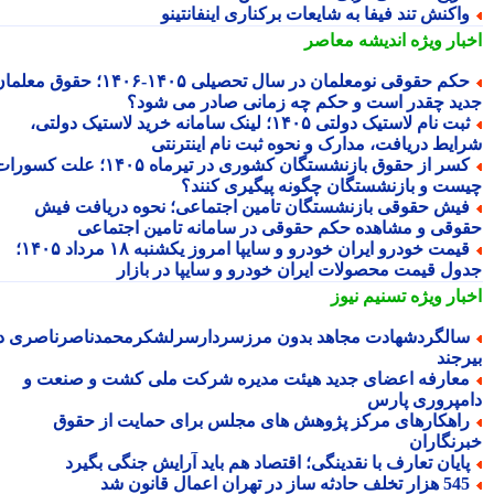
اکنش تند فیفا به شایعات برکناری اینفانتینو
بار ویژه
اندیشه معاصر
حکم حقوقی نومعلمان در سال تحصیلی ۱۴۰۵-۱۴۰۶؛ حقوق معلمان
ید چقدر است و حکم چه زمانی صادر می شود؟
ثبت نام لاستیک دولتی ۱۴۰۵؛ لینک سامانه خرید لاستیک دولتی،
ایط دریافت، مدارک و نحوه ثبت نام اینترنتی
کسر از حقوق بازنشستگان کشوری در تیرماه ۱۴۰۵؛ علت کسورات
ست و بازنشستگان چگونه پیگیری کنند؟
یش حقوقی بازنشستگان تامین اجتماعی؛ نحوه دریافت فیش
وقی و مشاهده حکم حقوقی در سامانه تامین اجتماعی
قیمت خودرو ایران خودرو و سایپا امروز یکشنبه ۱۸ مرداد ۱۴۰۵؛
ول قیمت محصولات ایران خودرو و سایپا در بازار
بار ویژه
تسنیم نیوز
الگردشهادت مجاهد بدون مرزسردارسرلشکرمحمدناصرناصری در
رجند
عارفه اعضای جدید هیئت مدیره شرکت ملی کشت و صنعت و
مپروری پارس
اهکارهای مرکز پژوهش های مجلس برای حمایت از حقوق
رنگاران
ایان تعارف با نقدینگی؛ اقتصاد هم باید آرایش جنگی بگیرد
هزار تخلف حادثه ساز در تهران اعمال قانون شد