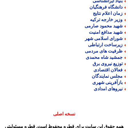
نیاد ایرانشناسی
انشگاه فرهنگیان
مان اعلام نتایج
زیر خارجه ترکیه
هید محمود صارمی
هید مدافع امنیت
ورای اسلامی شهر
یرساخت ارتباطی
رفیت های مردمی
مشید شاه محمدی
وزیع نیروی برق
عالان اقتصادی
جلس نمایندگان
ازآفرینی شهری
یروهای امدادی
نسخه اصلی
مه حقوق این سایت برای قطره محفوظ است. قطره مسئولیتی