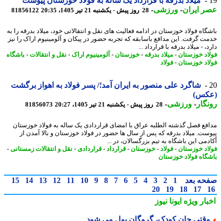
میلاد بدرقه با قرارداد یک ساله به فولاد خوزستان پیوست
 ایران
-
ورزشی
-
28 روز پیش - یکشنبه 21 تیر 1405، 20:35
81856122
گاه فولاد خوزستان در ادامه فعالیت های نقل و انتقالاتی خود، میلاد بدرقه را به
ت گرفت. این مدافع باسابقه که تجربه حضور در پیکان و آلومینیوم اراک را نیز
، - میلاد بدرقه با قرارداد ...
اد خوزستان
-
میلاد بدرقه
-
خوزستان
-
آلومینیوم اراک
-
نقل و انتقالات
-
باشگاه
اد خوزستان
-
فولاد
شاگرد علی منصور به ایران آمد؛/ پسر فولاد به اهواز برگشت
کس)
گار
-
ورزشی
-
28 روز پیش - یکشنبه 21 تیر 1405، 20:27
81856073
فع فصل گذشته الطلبه عراق با امضای قراردادی یک ساله به فولاد خوزستان
ست. میلاد بدرقه که پس از سال ها حضور در فولاد خوزستان و بالا آمدن از
می این باشگاه به تیم بزرگسالان، در ...
اد خوزستان
-
فولاد
-
خوزستان
-
قرارداد
-
قراردادی
-
نقل و انتقالات زمستانی
-
گاه فولاد خوزستان
حه بعد
1
2
3
4
5
6
7
8
9
10
11
12
13
14
15
20
19
18
17
بار ویژه
ایونا نیوز
قتی جان کودک، گروگان پول می شود