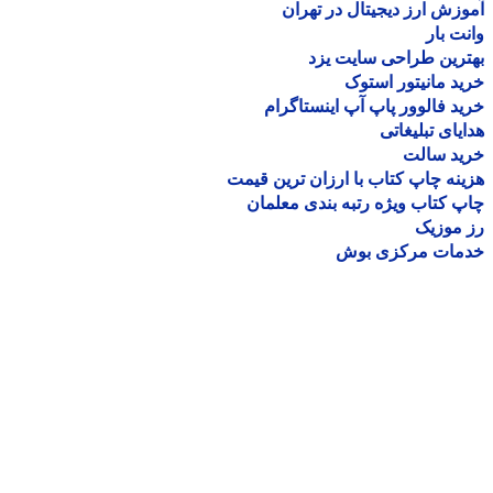
زش ارز دیجیتال در تهران
ت بار
رین طراحی سایت یزد
د مانیتور استوک
د فالوور پاپ آپ اینستاگرام
یای تبلیغاتی
ید سالت
نه چاپ کتاب با ارزان ترین قیمت
 کتاب ویژه رتبه بندی معلمان
موزیک
مات مرکزی بوش