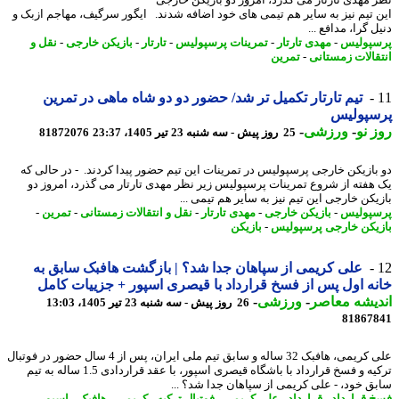
 تیم نیز به سایر هم تیمی های خود اضافه شدند. ایگور سرگیف، مهاجم ازبک و
 گرا، مدافع ...
پولیس
-
مهدی تارتار
-
تمرینات پرسپولیس
-
تارتار
-
بازیکن خارجی
-
نقل و
قالات زمستانی
-
تمرین
تیم تارتار تکمیل تر شد/ حضور دو دو شاه ماهی در تمرین
سپولیس
 نو
-
ورزشی
-
25 روز پیش - سه شنبه 23 تیر 1405، 23:37
81872076
بازیکن خارجی پرسپولیس در تمرینات این تیم حضور پیدا کردند. - در حالی که
هفته از شروع تمرینات پرسپولیس زیر نظر مهدی تارتار می گذرد، امروز دو
یکن خارجی این تیم نیز به سایر هم تیمی ...
پولیس
-
بازیکن خارجی
-
مهدی تارتار
-
نقل و انتقالات زمستانی
-
تمرین
-
یکن خارجی پرسپولیس
-
بازیکن
علی کریمی از سپاهان جدا شد؟ | بازگشت هافبک سابق به
ه اول پس از فسخ قرارداد با قیصری اسپور + جزییات کامل
یشه معاصر
-
ورزشی
-
26 روز پیش - سه شنبه 23 تیر 1405، 13:03
81867
علی کریمی، هافبک 32 ساله و سابق تیم ملی ایران، پس از 4 سال حضور در فوتبال
ترکیه و فسخ قرارداد با باشگاه قیصری اسپور، با عقد قراردادی 1.5 ساله به تیم
ق خود، - علی کریمی از سپاهان جدا شد؟ ...