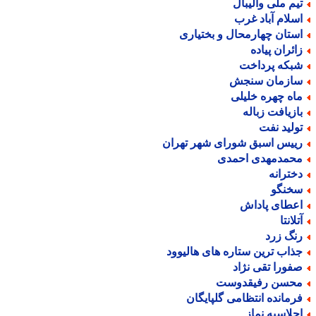
یم ملی والیبال
سلام آباد غرب
ستان چهارمحال و بختیاری
ائران پیاده
بکه پرداخت
ازمان سنجش
اه چهره خلیلی
ازیافت زباله
ولید نفت
ییس اسبق شورای شهر تهران
حمدمهدی احمدی
خترانه
خنگو
عطای پاداش
لانتا
نگ زرد
ذاب ترین ستاره های هالیوود
فورا تقی نژاد
حسن رفیقدوست
رمانده انتظامی گلپایگان
جلاسیه نماز