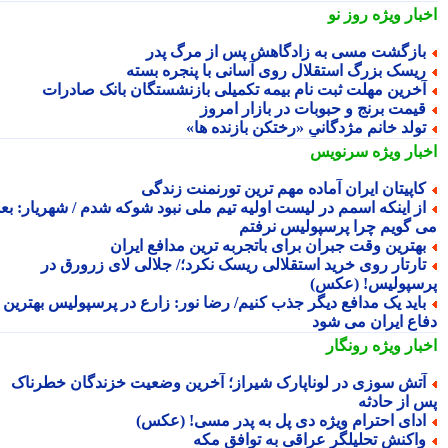
بار ویژه
روز نو
ازگشت مسی به زادگاهش پس از مرگ پدر
یسک بزرگ استقلال روی آسانی با پنجره بسته
خرین مهلت ثبت نام بیمه تکمیلی بازنشستگان بانک صادرات
یمت برنج و حبوبات در بازار امروز
ولد خانم مژدگانیِِ «رختکن بازنده ها»
بار ویژه
سرنویس
اپیتان ایران آماده مهم ترین تورنمنت زندگی
ز اینکه اسمم در لیست اولیه تیم ملی نبود شوکه شدم / شهریار: بعدا
 گویم چرا پرسپولیس نرفتم
هترین وقت جبران برای باتجربه ترین مدافع ایران
ارتار روی خرید استقلالی ریسک نکرد؛/ جلالی لای زرورق در
سپولیس! (عکس)
اید یک مدافع دیگر جذب کنیم/ رضا نور: زارع در پرسپولیس بهترین
اع ایران می شود
بار ویژه
رونگار
تش سوزی در لوناپارک شیراز؛ آخرین وضعیت خزندگان خطرناک
 از حادثه
دای احترام ویژه دی پل به پدر مسی! (عکس)
اکنش تحلیلگر عراقی به توافق مکه