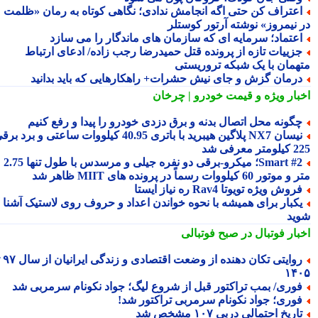
عتراف کن حتی اگه انجامش ندادی؛ نگاهی کوتاه به رمان «ظلمت
 نیمروز» نوشته آرتور کوستلر
عتماد؛ سرمایه ای که سازمان های ماندگار را می سازد
زییات تازه از پرونده قتل حمیدرضا رجب زاده/ ادعای ارتباط
همان با یک شبکه تروریستی
رمان گزش و جای نیش حشرات+ راهکارهایی که باید بدانید
بار ویژه
و قیمت خودرو | چرخان
گونه محل اتصال بدنه و برق دزدی خودرو را پیدا و رفع کنیم
نیسان NX7 پلاگین هیبرید با باتری 40.95 کیلووات ساعتی و برد برقی
 معرفی شد
Smart #2؛ میکرو-برقی دو نفره جیلی و مرسدس با طول تنها 2.75
ور 60 کیلووات رسماً در پرونده های MIIT ظاهر شد
روش ویژه تویوتا Rav4 ره نیاز ایستا
کبار برای همیشه با نحوه خواندن اعداد و حروف روی لاستیک آشنا
ید
بار فوتبال در صبح فوتبالی
روایتی تکان دهنده از وضعت اقتصادی و زندگی ایرانیان از سال ۹۷ تا
۱۴
وری/ بمب تراکتور قبل از شروع لیگ؛ جواد نکونام سرمربی شد
وری؛ جواد نکونام سرمربی تراکتور شد!
اریخ احتمالی دربی ۱۰۷ مشخص شد