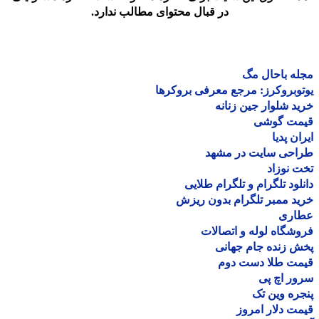
در قبال محتوای مطالب ندارد.
ه باحال مگ
وبروکرز: مرجع معرفی بروکرها
د شلوار جین زنانه
مت گوشی
ان پدیا
احی سایت در مشهد
 نوزاد
لود تلگرام و تلگرام طلایی
د ممبر تلگرام بدون ریزش
اری
شگاه لوله و اتصالات
 زنده جام جهانی
مت طلا دست دوم
ر اچ پی
ره وین تک
ت دلار امروز