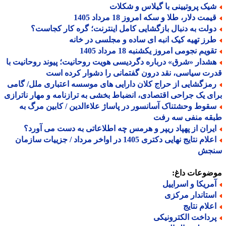
یک پروتیینی با گیلاس و شکلات
مت دلار، طلا و سکه امروز 18 مرداد 1405
ولت به دنبال بازگشایی کامل اینترنت؛ گره کار کجاست؟
رز تهیه کیک انبه ای ساده و مجلسی در خانه
ویم نجومی امروز یکشنبه 18 مرداد 1405
شدار «شرق» درباره دگردیسی هویت روحانیت؛ پیوند روحانیت با
ت سیاسی، نقد درون گفتمانی را دشوار کرده است
مزگشایی از حراج کلان دارایی های موسسه اعتباری ملل/ گامی
ی یک جراحی اقتصادی، انضباط بخشی به ترازنامه و مهار ناترازی
قوط وحشتناک آسانسور در پاساژ علاءالدین / کابین مرگ به
قه منفی سه رفت
یران از پهپاد ریپر و هرمس چه اطلاعاتی به دست می آورد؟
اعلام نتایج نهایی دکتری 1405 در اواخر مرداد / جزییات سازمان
جش
ضوعات داغ:
مریکا و اسراییل
ستاندار مرکزی
علام نتایج
رداخت الکترونیکی