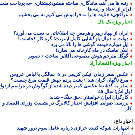
تبه ها می آیند، ماندگاری ساخته میشود؛پیشتازی «به پرداخت ملت
تر از اعداد و رتبه ها
راقچی: جنایت ها را نه فراموش می کنیم نه می بخشیم
بار ویژه
تک ناک
یران از پهپاد ریپر و هرمس چه اطلاعاتی به دست می آورد؟
ولت به دنبال بازگشایی کامل اینترنت؛ گره کار کجاست؟
پل دوباره قیمت گوشی ها را بالا می برد
یلان ماسک در ماه کارخانه می سازد!
وگل مترجم هوش مصنوعی آفلاین ساخت + تصویر
بار ویژه
اقتصاد آزاد
کس| سفر زمان؛ نیکی کریمی در 19 سالگی با لباس عروس
رغ ناگهان گران شد! / پشت پرده جهش قیمت مرغ چیست؟
فر به گذشته؛ عکسی کمتر دیده شده از گوگوش در مراسم ازدواج
ل اش؛ سال 46
ارگران ایران خواستار «حق جنگ» شدند
ررسی ضوابط افزایش اعتبار کالابرگ در نشست وزرای اقتصاد و
ر
ار داغ:
ظهارات شوکه کننده خرازی درباره عامل سوم ترور شهید
مانی