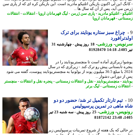
انگ این لی اکنون بازیکن اتلتیکو مادرید است. این بازیکن کره ای که از پاری سن
ن می آید، پس از آن که سال ها ...
یکو
-
اتلتیکو مادرید
-
پاری سن ژرمن
-
لیگ قهرمانان اروپا
-
انتقالات
-
انتقالات
تانی
-
قهرمانان اروپا
چراغ سبز ستاره یونایتد برای ترک
دترافورد
نویس
-
ورزشی
-
18 روز پیش - چهارشنبه 31
1
81928470
وا زیرکزی آماده است تا منچستریونایتد را در
ره تابستانی پیش رو ترک کند. - زیرکزی که در سال
2024 با مبلغ 36.5 میلیون پوند از بولونیا به منچستریونایتد پیوست، گفته می شود
از دورانی دشوار ...
یتد
-
منچستریونایتد
-
نقل و انتقالات زمستانی
-
پنجره نقل و انتقالات
-
منچستر
تقالات زمستانی
-
لیگ برتر
تیم تارتار تکمیل تر شد/ حضور دو دو
 ماهی در تمرین پرسپولیس
نویس
-
ورزشی
-
25 روز پیش - سه شنبه 23 تیر
81872142
1405
حالی که یک هفته از شروع تمرینات پرسپولیس زیر
 مهدی تارتار می گذرد، امروز دو بازیکن خارجی