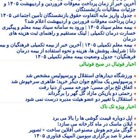
آخرین خبر از زمان پرداخت معوقات فروردین و اردیبهشت ۱۴۰۵ و
ئیات مطالبات بازنشستگان
جدول واریز مابه التفاوت حقوق بازنشستگان تأمین اجتماعی ۱۴۰۵؛
ان پرداخت معوقات فروردین و اردیبهشت اعلام شد؟
بیمه معلم سیناد ۱۴۰۵ | ورود به سامانه سیناد بیمه معلم و پیگیری
ارت درمان تکمیلی | لینک مستقیم و راهنمای ثبت هزینه های
مان
بیمه معلم تکمیلی ۱۴۰۵ | آخرین خبر از بیمه تکمیلی فرهنگیان و بیمه
نا | شرایط، پوشش ها، هزینه و نحوه استفاده از بیمه درمان
هنگیان+ جدول وضعیت بیمه معلم تکمیلی ۱۴۰۵
بار فوتبال در صبح فوتبالی
رزشگاه دیدارهای استقلال و پرسپولیس مشخص شد
رسپولیس یک مدافع جوان دیگر خرید؛ طاهری سرخپوش شد
تفاق تلخ برای مسی؛ خورخه مسی از دنیا رفت
حمتی دو بازیکن مازاد گل گهر را برگرداند
ستقلال با تغییر دو عضو هیئت مدیره درست نمی شود
بار ویژه
تک ناک
پل دوباره قیمت گوشی ها را بالا می برد
یلان ماسک در ماه کارخانه می سازد!
وگل مترجم هوش مصنوعی آفلاین ساخت + تصویر
فر تا صد برگزاری سومین المپیک فناوری ۱۴۰۵