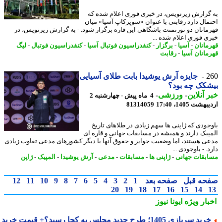
گزارش زیرنویس، در خبری فوری اعلام شده که
مال دارد رقابتی با عنوان «سوپرکاپ آسیا» میان
مانان دو تورنمنت باشگاهی این قاره برگزار شود. - به گزارش زیرنویس، در
ی فوری اعلام شده ...
مانان
-
آسیا
-
برگزار
-
کنفدراسیون فوتبال آسیا
-
کنفدراسیون فوتبال
-
لیگ
مانان آسیا
-
رقابت
2
جایزه آرش یوشیدا بابت طلای آسیایی
کک چه بود؟
 آنلاین
-
ورزشی
-
4 ماه پیش - چهارشنبه 2
شت 1405، 17:40
81314059
جودی که ژاپنی ها سهم زیادی در طلاهای تاریخ
پیک دارند و همیشه در مسابقات جهانی و قاره ای
ی هستند، اما وضعیت جوایز و حقوق آنها با دیگر کشورهای مدعی تفاوت زیادی
. - باوجودی ...
بقات جهانی
-
ژاپنی ها
-
مسابقات
-
مدعی
-
آرش یوشیدا
-
المپیک
-
ژاپن
حه قبل
صفحه بعد
1
2
3
4
5
6
7
8
9
10
11
12
20
19
18
17
16
15
14
بار ویژه
ایونا نیوز
ید سربازی 1405؛ طرح جدید مجلس به کجا رسید؟+ قیمت خرید