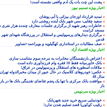
شت این چت بات یک آدم واقعی نشسته است!
بار ویژه
تسنیم نیوز
مدید قرارداد اوزجان بیزاتی با آبی پوشان
فید چقایی: مس شهر بابک آینده روشنی دارد
اطرات رهبر شهید از برگزاری جلسات معارف چندده هزار نفری در
جد کرامت
رگزاری دیدارهای پرسپولیس و استقلال در ورزشگاه شهدای شهر
س
ف مطالبات در استانداری کهگیلویه و بویراحمد+تصاویر
بار ویژه
اقتصاد آزاد
عتراض بازنشستگان مخابرات به مرحه سوم متناسب سازی
انک خاورمیانه فقط 10 فقره وام فرزندآوری داده است
لاقات اسطوره های استقلال و پرسپولیس در عراق!
کس| خودروهای کلاسیک در حال عبور از میدان مخبرالدوله تهران؛
 48
وافقت بانک مرکزی با تنها یک پنجم تقاضای نقدینگی بانک ها در بازار
بار ویژه
سرنویس
ودنمایی سریع خرید جدید شهربابک
قیب کوکوریا قصد تسلیم شدن ندارد!