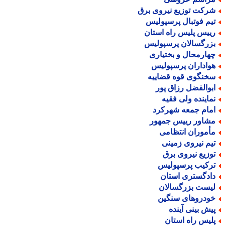
رکت توزیع نیروی برق
یم فوتبال پرسپولیس
ییس پلیس راه استان
زرگسالان پرسپولیس
هارمحال و بختیاری
واداران پرسپولیس
خنگوی قوه قضاییه
بوالفضل رزاق پور
ماینده ولی فقیه
مام جمعه شهرکرد
شاور رییس جمهور
أموران انتظامی
یم نیروی زمینی
وزیع نیروی برق
رکیب پرسپولیس
ادگستری استان
یست بزرگسالان
ودروهای سنگین
یش بینی آینده
لیس راه استان