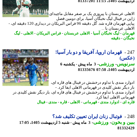
شت 1405، 11:15
81337201
هلی عربستان با پیروزی یک بر صفر مقابل ماچیدای
ن در فینال لیگ نخبگان آسیا، برای دومین فصل
پیاپی قهرمان قاره شد. گل دقیقه 96 فراس البریکان در دیداری 120 دقیقه ای، -
لی عربستان با ...
مان
-
لیگ نخبگان آسیا
-
الاهلی عربستان
-
فراس البریکان
-
الاهلی
-
لیگ
گان
-
دقیقه
2
قهرمان اروپا، آفریقا و دو بار آسیا!
کس)
نویس
-
ورزشی
-
3 ماه پیش - یکشنبه 6
شت 1405، 07:58
81335676
ارد مندی با تداوم درخشش در فینال های قاره ای،
 دیگر نقش کلیدی در قهرمانی الاهلی ایفا کرد. -
ارد مندی با تداوم درخشش در فینال های قاره ای، بار دیگر نقش کلیدی در
مانی الاهلی ایفا کرد.
ه ای
-
ادوارد مندی
-
قهرمانی
-
الاهلی
-
قاره
-
مندی
-
فینال
2
فوتبال زنان ایران تعیین تکلیف شد؟
ن و بخون
-
ورزشی
-
3 ماه پیش - شنبه 5 اردیبهشت 1405، 17:05
81332