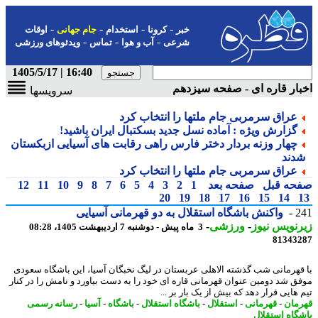
-
-
-
-
خبر
کرونا
استخدام
جام جهانی
اوقات
-
-
-
شرعی
آب و هوا
تماس
ویدئوهای ورزشی
16:40 | 1405/5/17
ار قاره ای - صفحه سیزدهم
سرویسها
عراق سرمربی جام ملتها را انتخاب کرد
گزارش ویژه : آماده نسل جدید بسکتبال ایران باشید!
چهار وزنه بردار دختر فارس راهی رقابت های آسیایی ازبکستان
دند
عراق سرمربی جام ملتها را انتخاب کرد
حه قبل
صفحه بعد
1
2
3
4
5
6
7
8
9
10
11
12
20
19
18
17
16
15
14
2
واکنش باشگاه استقلال به دو قهرمانی آسیایی
نویس نیوز
-
ورزشی
-
3 ماه پیش - دوشنبه 7 اردیبهشت 1405، 08:28
81343
قهرمانی شب گذشته الاهلی عربستان در لیگ نخبگان آسیا، این باشگاه سعودی
ق شد دومین عنوان قهرمانی قاره ای خود را به دست بیاورد و نامش را در کنار
هایی قرار دهد که بیش از یک بار بر ...
مان
-
قهرمانی
-
استقلال
-
باشگاه استقلال
-
باشگاه
-
آسیا
-
رسانه رسمی
گاه استقلال