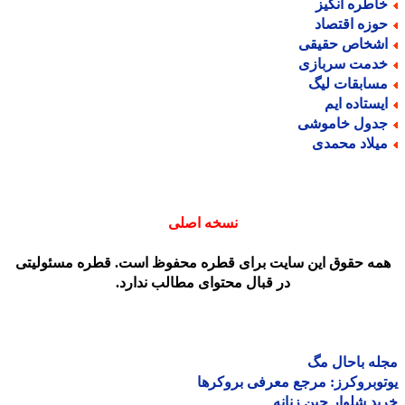
اطره انگیز
وزه اقتصاد
شخاص حقیقی
دمت سربازی
سابقات لیگ
یستاده ایم
دول خاموشی
یلاد محمدی
نسخه اصلی
مه حقوق این سایت برای قطره محفوظ است. قطره مسئولیتی
در قبال محتوای مطالب ندارد.
ه باحال مگ
وبروکرز: مرجع معرفی بروکرها
د شلوار جین زنانه