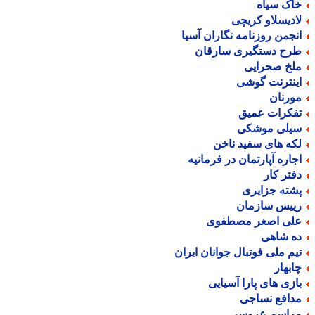
اک سیاه
ادیسلاو کریچی
نجمن روزنامه نگاران آسیا
رح دستگیری سارقان
لخ صحرایی
ینترنت گوشی
ورنان
فکرات عمیق
یلی موشکی
که های سفید ناخن
جاره آپارتمان در فرمانیه
فتر کار
شته جزایری
ییس سازمان
لی اصغر مصطفوی
ه شاهی
یم ملی فوتبال جوانان ایران
ابهار
ازی های پارا آسیایی
دافع نساجی
راسم عروسی