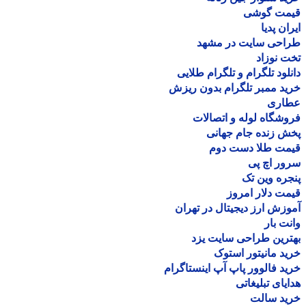
مت گوشی
ان پدیا
احی سایت در مشهد
 نوزاد
لود تلگرام و تلگرام طلایی
د ممبر تلگرام بدون ریزش
اری
شگاه لوله و اتصالات
 زنده جام جهانی
مت طلا دست دوم
ر اچ پی
ره وین تک
ت دلار امروز
زش ارز دیجیتال در تهران
ت بار
رین طراحی سایت یزد
د مانیتور استوک
د فالوور پاپ آپ اینستاگرام
یای تبلیغاتی
ید سالت