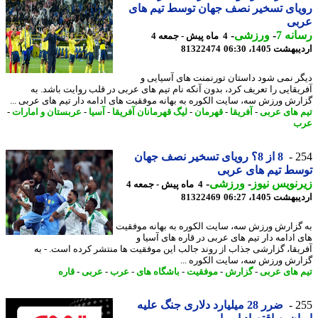
ای تسخیر نصف جهان توسط تیم های
بی
نه 7
-
ورزشی
-
4 ماه پیش - جمعه 4
شت 1405، 06:30
81322474
ر نمی شود داستان تورنمنت های آسیایی و
یقایی را تعریف کرد، بدون آنکه نام تیم های عربی در قلب روایت باشد. به
رش ورزش سه، سایت الکوره به بهانه موفقیت های ادامه دار تیم های عربی ...
 های عربی
-
آفریقا
-
قهرمان
-
لیگ قهرمانان آفریقا
-
آسیا
-
عربستان و امارات
-
ب
2
8 از 8؟ رویای تسخیر نصف جهان
ط تیم های عربی
نویس نیوز
-
ورزشی
-
4 ماه پیش - جمعه 4
شت 1405، 06:27
81322469
گزارش ورزش سه، سایت الکوره به بهانه موفقیت
 ادامه دار تیم های عربی در قاره های آسیا و
یقا، گزارشی جذاب از روند جالب این موفقیت ها منتشر کرده است. - به
رش ورزش سه، سایت الکوره ...
 های عربی
-
گزارش
-
موفقیت
-
باشگاه های
-
عرب
-
عربی
-
قاره
2
ضرر 28 میلیارد دلاری جنگ علیه