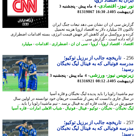
ان به اقتصاد اروپا
 نیوز
-
اقتصادی
-
4 ماه پیش - پنجشنبه 3
شت 1405، 16:30
81319867
رش سی ان ان نشان می دهد تبعات جنگ ایران
تاکنون 28 میلیارد دلار به اقتصاد اروپا هزینه تحمیل
ه و بروکسل برای کاهش اثر جهش قیمت انرژی، بسته اقدامات اضطراری
ئه داده است. - گزارش سی ...
صاد
-
اقتصاد اروپا
-
اروپا
-
سی ان ان
-
اضطراری
-
اقدامات
-
میلیارد
2
تاریخچه جالب از برزیل توکیو؛
سه فوتبالی که به فینال لیگ نخبگان
د!
نویس نیوز
-
ورزشی
-
4 ماه پیش - پنجشنبه 3
شت 1405، 08:12
81316921
ماشیدا زلویا را باید پدیده لیگ نخبگان و قاره آسیا
سال جاری دانست که پس از شکست حریفان خود توانسته در اولین سال
رش در یک رقابت قاره ای به فینال برسد. - تیم ماشیدا زلویا را باید ...
 نخبگان
-
نخبگان
-
توکیو
-
فینال
-
فوتبال
-
شباب الاهلی امارات
-
قاره آسیا
2
تاریخچه جالب از برزیل توکیو؛
سه فوتبالی که به فینال لیگ نخبگان
د!