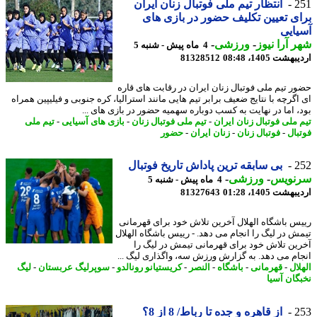
2
انتظار تیم ملی فوتبال زنان ایران
ی تعیین تکلیف حضور در بازی های
ایی
 آرا نیوز
-
ورزشی
-
4 ماه پیش - شنبه 5
شت 1405، 08:48
81328512
ر تیم ملی فوتبال زنان ایران در رقابت های قاره
اگرچه با نتایج ضعیف برابر تیم هایی مانند استرالیا، کره جنوبی و فیلیپین همراه
، اما در نهایت به کسب دوباره سهمیه حضور در بازی های ...
 ملی فوتبال زنان ایران
-
تیم ملی فوتبال زنان
-
بازی های آسیایی
-
تیم ملی
بال
-
فوتبال زنان
-
زنان ایران
-
حضور
2
بی سابقه ترین پاداش تاریخ فوتبال
نویس
-
ورزشی
-
4 ماه پیش - شنبه 5
شت 1405، 01:28
81327643
س باشگاه الهلال آخرین تلاش خود برای قهرمانی
ش در لیگ را انجام می دهد. - رییس باشگاه الهلال
ین تلاش خود برای قهرمانی تیمش در لیگ را
ام می دهد. به گزارش ورزش سه، واگذاری لیگ ...
ال
-
قهرمانی
-
باشگاه
-
النصر
-
کریستیانو رونالدو
-
سوپرلیگ عربستان
-
لیگ
گان آسیا
2
از قاهره و جده تا رباط/ 8 از 8؟