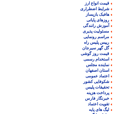
یمت انواع ارز
رایط اضطراری
افبک بازیساز
وزهای پایانی
موزش رانندگی
سئولیت پذیری
راسم رونمایی
ییس پلیس راه
ل گهر سیرجان
یمت روز گوشی
ستخدام رسمی
ماینده مجلس
ستان اصفهان
عتماد عمومی
کوفایی کشور
حقیقات پلیس
رداخت هزینه
برنگار فارس
قویت اعتماد
یگ های پایه