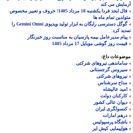
ایش می کند
فال ابجد فردا یکشنبه 18 مرداد 1405؛ حروف و تعبیر مخصوص
لدین تمام ماه ها
گوگل دسترسی رایگان به ابزار تولید ویدیوی Gemini Omni را
ید کرد
یام مدیرعامل بیمه پارسیان به مناسبت روز خبرنگار
مت روز گوشی موبایل 17 مرداد 1405
ضوعات داغ:
اماندهی نیروهای شرکتی
یروس گرجستانی
یروهای شرکتی
داح سرشناس
مید عالیشاه
ارکنان دولت
یوان عالی کشور
نسولگری ایران
رهم امارات
اشگاه پرسپولیس
واپیمایی کیش ایر