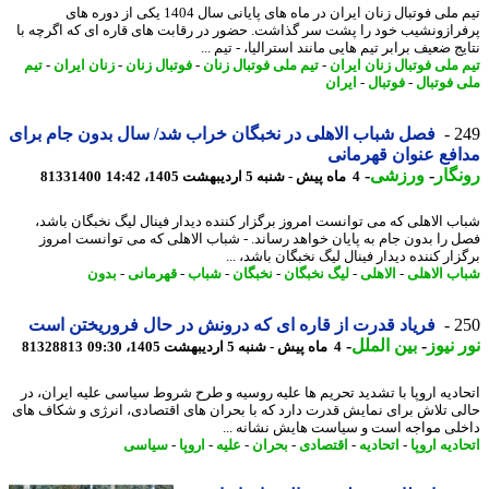
تیم ملی فوتبال زنان ایران در ماه های پایانی سال 1404 یکی از دوره های
رازونشیب خود را پشت سر گذاشت. حضور در رقابت های قاره ای که اگرچه با
ج ضعیف برابر تیم هایی مانند استرالیا، - تیم ...
 ملی فوتبال زنان ایران
-
تیم ملی فوتبال زنان
-
فوتبال زنان
-
زنان ایران
-
تیم
 فوتبال
-
فوتبال
-
ایران
2
فصل شباب الاهلی در نخبگان خراب شد/ سال بدون جام برای
فع عنوان قهرمانی
گار
-
ورزشی
-
4 ماه پیش - شنبه 5 اردیبهشت 1405، 14:42
81331400
ب الاهلی که می توانست امروز برگزار کننده دیدار فینال لیگ نخبگان باشد،
 را بدون جام به پایان خواهد رساند. - شباب الاهلی که می توانست امروز
ار کننده دیدار فینال لیگ نخبگان باشد، ...
ب الاهلی
-
الاهلی
-
لیگ نخبگان
-
نخبگان
-
شباب
-
قهرمانی
-
بدون
2
فریاد قدرت از قاره ای که درونش در حال فروریختن است
 نیوز
-
بین الملل
-
4 ماه پیش - شنبه 5 اردیبهشت 1405، 09:30
81328813
ادیه اروپا با تشدید تحریم ها علیه روسیه و طرح شروط سیاسی علیه ایران، در
ی تلاش برای نمایش قدرت دارد که با بحران های اقتصادی، انرژی و شکاف های
لی مواجه است و سیاست هایش نشانه ...
دیه اروپا
-
اتحادیه
-
اقتصادی
-
بحران
-
علیه
-
اروپا
-
سیاسی