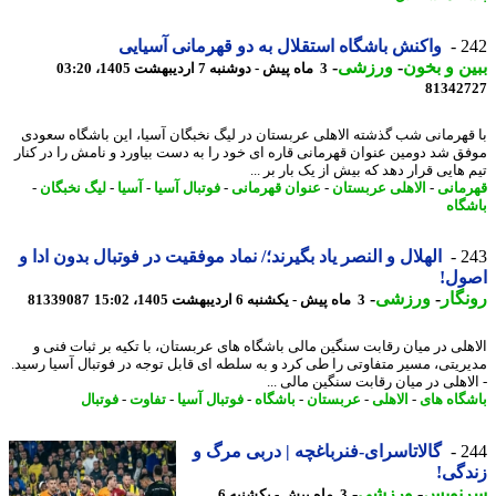
2
واکنش باشگاه استقلال به دو قهرمانی آسیایی
ن و بخون
-
ورزشی
-
3 ماه پیش - دوشنبه 7 اردیبهشت 1405، 03:20
81342
قهرمانی شب گذشته الاهلی عربستان در لیگ نخبگان آسیا، این باشگاه سعودی
ق شد دومین عنوان قهرمانی قاره ای خود را به دست بیاورد و نامش را در کنار
هایی قرار دهد که بیش از یک بار بر ...
مانی
-
الاهلی عربستان
-
عنوان قهرمانی
-
فوتبال آسیا
-
آسیا
-
لیگ نخبگان
-
گاه
2
الهلال و النصر یاد بگیرند؛/ نماد موفقیت در فوتبال بدون ادا و
ول!
گار
-
ورزشی
-
3 ماه پیش - یکشنبه 6 اردیبهشت 1405، 15:02
81339087
هلی در میان رقابت سنگین مالی باشگاه های عربستان، با تکیه بر ثبات فنی و
ریتی، مسیر متفاوتی را طی کرد و به سلطه ای قابل توجه در فوتبال آسیا رسید.
لاهلی در میان رقابت سنگین مالی ...
گاه های
-
الاهلی
-
عربستان
-
باشگاه
-
فوتبال آسیا
-
تفاوت
-
فوتبال
2
گالاتاسرای-فنرباغچه | دربی مرگ و
گی!
نویس
-
ورزشی
-
3 ماه پیش - یکشنبه 6