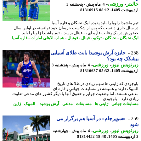
بتر
-
ورزشی
-
4 ماه پیش - پنجشنبه 3
شت 1405، 08:12
81316915
ماشیدا زلویا را باید پدیده لیگ نخبگان و قاره آسیا
سال جاری دانست که پس از شکست حریفان خود توانسته در اولین سال
رش در یک رقابت قاره ای به فینال برسد. - تیم ماشیدا زلویا را باید ...
 نخبگان
-
نخبگان
-
توکیو
-
فینال
-
فوتبال
-
شباب الاهلی امارات
-
قاره آسیا
2
جایزه آرش یوشیدا بابت طلای آسیایی
کک چه بود؟
نویس نیوز
-
ورزشی
-
4 ماه پیش - پنجشنبه 3
شت 1405، 05:32
81316637
جودی که ژاپنی ها سهم زیادی در طلا های تاریخ
پیک دارند و همیشه در مسابقات جهانی و قاره ای
ی هستند، اما وضعیت جوایز و حقوق آنها با دیگر کشور های مدعی تفاوت
ی دارد. - باوجودی ...
بقات جهانی
-
ژاپنی ها
-
مسابقات
-
مدعی
-
آرش یوشیدا
-
المپیک
-
ژاپن
2
«سوپرجام» در آسیا هم برگزار می
د
نویس نیوز
-
ورزشی
-
4 ماه پیش - چهارشنبه
81314452