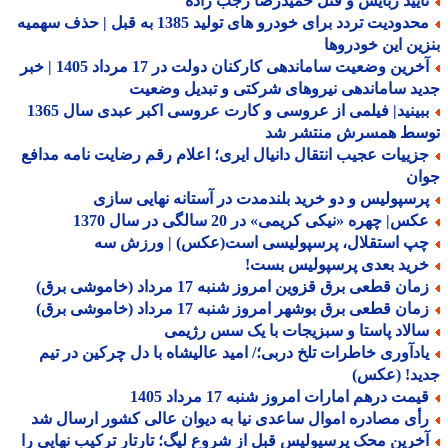
أیید ربایش و قتل حمیدرضا رجب زاده
محدودیت تردد برای خودرو های تولید 1385 به قبل | حذف سهمیه
ین این خودروها
آخرین وضعیت ساماندهی کارکنان دولت در 17 مرداد 1405 | خبر
د ساماندهی نیروهای شرکتی و تبدیل وضعیت
ببینید| فیلمی از عروسی و کارت عروسی اکبر عبدی سال 1365
سط همسرش منتشر شد
زییات عجیب انتقال دانیال ایری؛ اعلام رقم رضایت نامه مدافع
ان
رسپولیس و دو خرید بلندمدت در آستانه نهایی سازی
س| چهره «نیکی کریمی» در 20 سالگی در سال 1370
پ استقلال، پرسپولیسی است(عکس) | ورزش سه
رید بعدی پرسپولیس بست!
ان قطعی برق قزوین امروز شنبه 17 مرداد (خاموشی برق)
ان قطعی برق بوشهر امروز شنبه 17 مرداد (خاموشی برق)
الاد پاستا و سبزیجات با یک سس رژیمی
ادآوری خاطرات تلخ دربی؛/ امید عالیشاه با دل چرکین در تیم
ید! (عکس)
یمت درهم امارات امروز شنبه 17 مرداد 1405
أی مصادره اموال ساعدی نیا به دیوان عالی کشور ارسال شد
خرین محک پرسپولیس قبل از شروع لیگ؛ تارتار ترکیب نهایی را