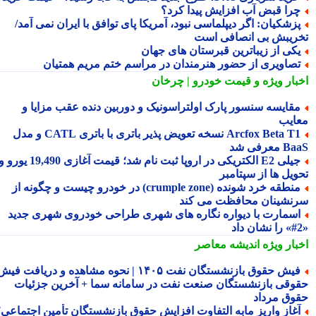
را قبض آب افزایش پیدا کرد؟
زشکیان: اگر دیپلماسی نبود، آمریکا پای توافق با ایران نمی آمد/
ریبش بی انصافی است
کی از زیباترین قبرستان های جهان
صاویری از حضور هنرمندان در مراسم ختم مریم همتیان
بار ویژه
و قیمت خودرو | چرخان
قایسه سنسور پارک اولتراسونیک و دوربین دنده عقب مزایا و
ایب
Arcfox Beta T1 نسخه تعویض پذیر باتری با باتری CATL و مدل
معرفی شد
جیلی E2 الکتریکی در اروپا ثبت نام شد؛ قیمت آغازی 19,490 یورو و
ویل ها از سپتامبر
منطقه خرد شونده (crumple zone) در خودرو چیست و چگونه از
نشینان محافظت می کند
سمارت با دیواره نگاره های شهری طراحی خودروی شهری جدید
بار ویژه
اندیشه معاصر
فیش حقوق بازنشستگان نفت ۱۴۰۵ | نحوه مشاهده و دریافت فیش
وقی بازنشستگان صنعت نفت در سامانه سما + آخرین جزئیات
وق مرداد
غاز واریز مابه التفاوت افزایش حقوق بازنشستگان تأمین اجتماعی؛