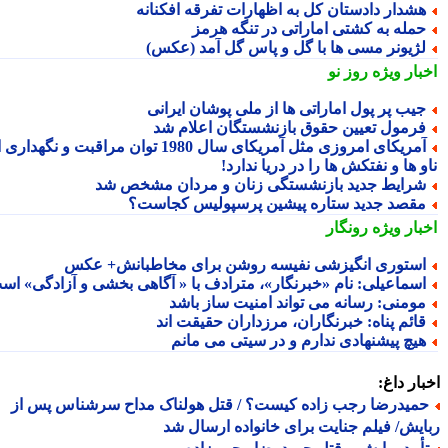
شدار دادستان کل به اظهارات تفرقه افکنانه
مله به کشتی اماراتی در تنگه هرمز
ژیونر مسی ها با گل و پاس گل آمد (عکس)
بار ویژه
روز نو
یب پر پول اماراتی ها از ملی پوشان ایرانی
رمول تعیین حقوق بازنشستگان اعلام شد
آمریکای امروزی مثل آمریکای سال 1980 توان مراقبت و نگهداری از
 ها و نفتکش ها را در دریا ندارد!
رایط جدید بازنشستگی زنان و مردان مشخص شد
قصد جدید ستاره پیشین پرسپولیس کجاست؟
بار ویژه
رونگار
ستوری انگیزشی نفیسه روشن برای مخاطبانش+ عکس
سماعیلی: نامِ «خبرنگار»، مترادف با « آگاهی بخشی و آزادگی» است
ومنی: رسانه می تواند امنیت ساز باشد
ائم پناه: ‏خبرنگاران، مرزداران حقیقت اند
یچ پیشنهادی ندارم و در سیتی می مانم
ار داغ:
میدرضا رجب زاده کیست؟ / قتل هولناک مداح سرشناس پس از
یش/ فیلم جنایت برای خانواده ارسال شد