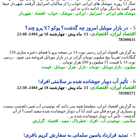
جنگ 12 روزه، موشک های ایرانی خواب را از ساکنان اسراییل گرفتند. شهردار حیفا
گفت ما دیگر توان ادامه دادن به این ...
ک های ایرانی
-
اسراییل
-
ایرانی
-
موشک
-
خواب
-
اقتصاد
-
شهردار
در بازار موبایل امروز چه گذشت؟ پوکو X7 پرو چند؟
صاد ایران
-
اقتصادی
-
13 ماه پیش - چهارشنبه 18 تیر 1404، 22:48
78590
به گزارش اقتصاد ایران، ردمی نوت 14 در نسخه پرو با فضای ذخیره سازی 256
ابایت تقریباً پنج میلیون تومان گران تر در بازار موبایل فروخته می شود. - ردمی
20 هزار تومان ...
یون
-
بازار موبایل
-
تومان
-
بازار
-
هزار
-
موبایل
-
قیمت
تأثیر آب دوبار جوشانده شده بر سلامتی افراد!
صاد ایران
-
اقتصادی
-
13 ماه پیش - چهارشنبه 18 تیر 1404، 22:38
78590
به گزارش اقتصاد ایران، مطمئنا همه می ‎دانند که نوشیدن آب شیر دلچسب نیست
و بسیاری از مردم فکر می‎ کنند آیا آب دوبار جوشانده شده مفید است؟ از آن
ته، - تأثیر آب دوبار جوشانده شده بر ...
متی
-
نوشیدن آب
-
افراد
-
خطرناک
-
مفید
-
اقتصاد
-
گزارش
تمدید قرارداد یاسین سلمانی به سفارش کریم باقری!