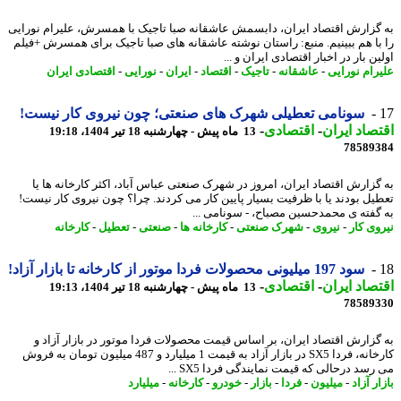
گزارش اقتصاد ایران، دابسمش عاشقانه صبا تاجیک با همسرش، علیرام نورایی
با هم ببینیم. منبع: راستان نوشته عاشقانه های صبا تاجیک برای همسرش +فیلم
ن بار در اخبار اقتصادی ایران و ...
رام نورایی
-
عاشقانه
-
تاجیک
-
اقتصاد
-
ایران
-
نورایی
-
اقتصادی ایران
سونامی تعطیلی شهرک های صنعتی؛ چون نیروی کار نیست!
صاد ایران
-
اقتصادی
-
13 ماه پیش - چهارشنبه 18 تیر 1404، 19:18
78589
گزارش اقتصاد ایران، امروز در شهرک صنعتی عباس آباد، اکثر کارخانه ها یا
یل بودند یا با ظرفیت بسیار پایین کار می کردند. چرا؟ چون نیروی کار نیست!
گفته ی محمدحسین مصباح، - سونامی ...
وی کار
-
نیروی
-
شهرک صنعتی
-
کارخانه ها
-
صنعتی
-
تعطیل
-
کارخانه
سود 197 میلیونی محصولات فردا موتور از کارخانه تا بازار آزاد!
صاد ایران
-
اقتصادی
-
13 ماه پیش - چهارشنبه 18 تیر 1404، 19:13
78589
گزارش اقتصاد ایران، بر اساس قیمت محصولات فردا موتور در بازار آزاد و
کارخانه، فردا SX5 در بازار آزاد به قیمت 1 میلیارد و 487 میلیون تومان به فروش
سد درحالی که قیمت نمایندگی فردا SX5 ...
ر آزاد
-
میلیون
-
فردا
-
بازار
-
خودرو
-
کارخانه
-
میلیارد