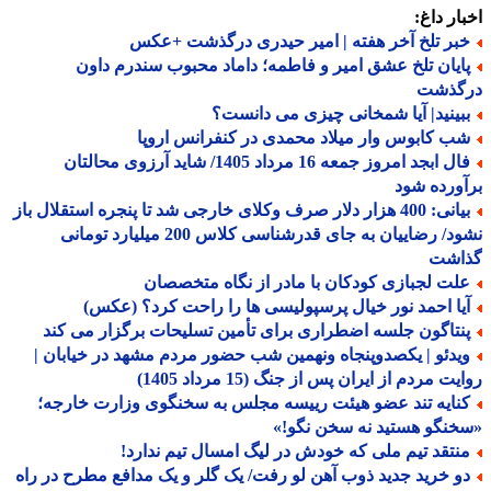
ار داغ:
بر تلخ آخر هفته | امیر حیدری درگذشت +عکس
ایان تلخ عشق امیر و فاطمه؛ داماد محبوب سندرم داون
گذشت
بینید| آیا شمخانی چیزی می دانست؟
ب کابوس وار میلاد محمدی در کنفرانس اروپا
فال ابجد امروز جمعه 16 مرداد 1405/ شاید آرزوی محالتان
ورده شود
بیانی: 400 هزار دلار صرف وکلای خارجی شد تا پنجره استقلال باز
نشود/ رضاییان به جای قدرشناسی کلاس 200 میلیارد تومانی
اشت
لت لجبازی کودکان با مادر از نگاه متخصصان
یا احمد نور خیال پرسپولیسی ها را راحت کرد؟ (عکس)
نتاگون جلسه اضطراری برای تأمین تسلیحات برگزار می کند
یدئو | یکصدوپنجاه ونهمین شب حضور مردم مشهد در خیابان |
ت مردم از ایران پس از جنگ (15 مرداد 1405)
نایه تند عضو هیئت رییسه مجلس به سخنگوی وزارت خارجه؛
نگو هستید نه سخن نگو!»
نتقد تیم ملی که خودش در لیگ امسال تیم ندارد!
و خرید جدید ذوب آهن لو رفت/ یک گلر و یک مدافع مطرح در راه