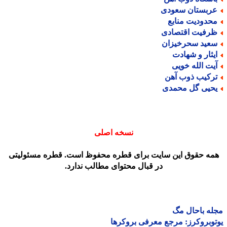
ربستان سعودی
حدودیت منابع
رفیت اقتصادی
عید سحرخیزان
یثار و شهادت
یت الله خویی
رکیب ذوب آهن
حیی گل محمدی
نسخه اصلی
مه حقوق این سایت برای قطره محفوظ است. قطره مسئولیتی
در قبال محتوای مطالب ندارد.
ه باحال مگ
وبروکرز: مرجع معرفی بروکرها