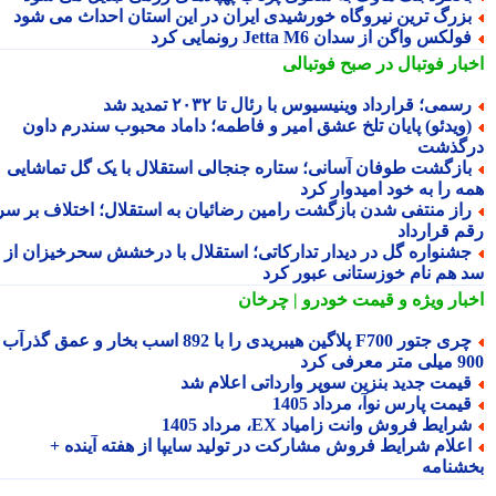
زرگ ترین نیروگاه خورشیدی ایران در این استان احداث می شود
ولکس واگن از سدان Jetta M6 رونمایی کرد
بار فوتبال در صبح فوتبالی
سمی؛ قرارداد وینیسیوس با رئال تا ۲۰۳۲ تمدید شد
ویدئو) پایان تلخ عشق امیر و فاطمه؛ داماد محبوب سندرم داون
گذشت
ازگشت طوفان آسانی؛ ستاره جنجالی استقلال با یک گل تماشایی
ه را به خود امیدوار کرد
از منتفی شدن بازگشت رامین رضائیان به استقلال؛ اختلاف بر سر
م قرارداد
شنواره گل در دیدار تدارکاتی؛ استقلال با درخشش سحرخیزان از
 هم نام خوزستانی عبور کرد
بار ویژه
و قیمت خودرو | چرخان
چری جتور F700 پلاگین هیبریدی را با 892 اسب بخار و عمق گذرآب
 معرفی کرد
یمت جدید بنزین سوپر وارداتی اعلام شد
یمت پارس نوآ، مرداد 1405
رایط فروش وانت زامیاد EX، مرداد 1405
علام شرایط فروش مشارکت در تولید سایپا از هفته آینده +
شنامه