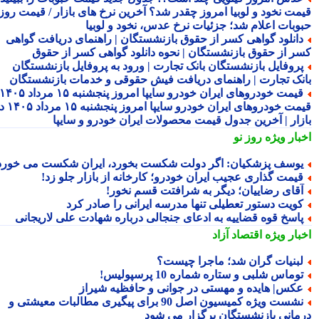
مت نخود و لوبیا امروز چقدر شد؟ آخرین نرخ های بازار / قیمت روز
وبات اعلام شد؛ جزئیات نرخ عدس، نخود و لوبیا
انلود گواهی کسر از حقوق بازنشستگان | راهنمای دریافت گواهی
ر از حقوق بازنشستگان | نحوه دانلود گواهی کسر از حقوق
روفایل بازنشستگان بانک تجارت | ورود به پروفایل بازنشستگان
نک تجارت | راهنمای دریافت فیش حقوقی و خدمات بازنشستگان
قیمت خودروهای ایران خودرو سایپا امروز پنجشنبه ۱۵ مرداد ۱۴۰۵ |
قیمت خودروهای ایران خودرو سایپا امروز پنجشنبه ۱۵ مرداد ۱۴۰۵ در
زار | آخرین جدول قیمت محصولات ایران خودرو و سایپا
بار ویژه
روز نو
وسف پزشکیان: اگر دولت شکست بخورد، ایران شکست می خورد
یمت گذاری عجیب ایران خودرو؛ کارخانه از بازار جلو زد!
قای رضاییان؛ دیگر به شرافتت قسم نخور!
ویت دستور تعطیلی تنها مدرسه ایرانی را صادر کرد
اسخ قوه قضاییه به ادعای جنجالی درباره شهادت علی لاریجانی
بار ویژه
اقتصاد آزاد
بنیات گران شد؛ ماجرا چیست؟
وماس شلبی و ستاره شماره 10 پرسپولیس!
کس| هایده و مهستی در جوانی و حافظیه شیراز
نشست ویژه کمیسیون اصل 90 برای پیگیری مطالبات معیشتی و
مانی بازنشستگان برگزار می شود