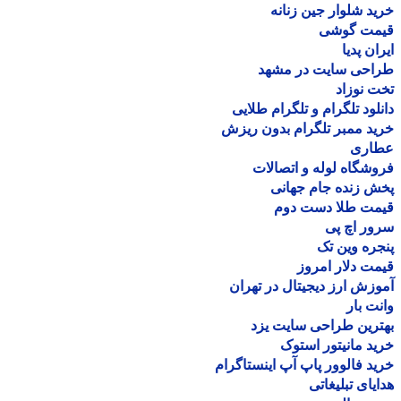
د شلوار جین زنانه
مت گوشی
ان پدیا
احی سایت در مشهد
 نوزاد
لود تلگرام و تلگرام طلایی
د ممبر تلگرام بدون ریزش
اری
شگاه لوله و اتصالات
 زنده جام جهانی
مت طلا دست دوم
ر اچ پی
ره وین تک
ت دلار امروز
زش ارز دیجیتال در تهران
ت بار
رین طراحی سایت یزد
د مانیتور استوک
د فالوور پاپ آپ اینستاگرام
یای تبلیغاتی