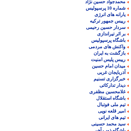
حمدجواد حسین نژاد
اره 10 پرسپولیس
ارانه های انرژی
ییس جمهور ترکیه
ردار حسین رحیمی
ر اثر تیراندازی
اشگاه پرسپولیس
اکنش های مردمی
ازگشت به ایران
ییس پلیس امنیت
یدان امام حسین
ذربایجان غربی
برگزاری تسنیم
یدار تدارکاتی
لامحسین مظفری
اشگاه استقلال
یم ملی فوتبال
میر قلعه نویی
یم های ایرانی
ید محمد حسینی
اشگاه ذوب آهن