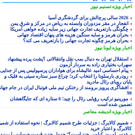
بار ویژه
تسنیم نیوز
2 سالی پرچالش برای گردشگری آسیا
نفجار در مقر مزدوران وابسته به ریاض در مرکز و شرق یمن
گونگی بازتعریف تجارت جهانی زیر سایه زیاده خواهی آمریکا
حران هرمز و سایه سنگین هزینه های پنهان اقتصاد جهانی
حران هرمز چگونه تجارت جهانی را بازتعریف می کند؟
بار ویژه
ایونا نیوز
ستقلال تهران به دنبال بمب نقل وانتقالاتی ؟پشت پرده پیشنهاد
راب بختیاری زاده به سردار آزمون
یام احساسی امید عالیشاه برای هواداران پرسپولیس پس از جدایی
ودری بارسلونا را انتخاب کرد؛ چراغ سبز ستاره سیتی به فلیک و
یان رویای رئال مادرید
فشاگری پرویز برومند از رختکن تیم ملی فوتبال ایران در جام جهانی
مورینیو ترکیب رؤیایی رئال را چید؛ 6 ستاره ای که جایگاهشان
مین شده است
بار ویژه
اندیشه معاصر
میم کالابرگ | جزئیات طرح شمیم کالابرگ | نحوه استفاده از شمیم
لابرگ و اعتبار خرید
دس امروز کیلویی چند است؟؛ جدول جدید قیمت حبوبات را ببینید /