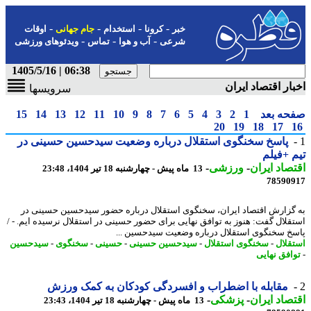
-
-
-
-
خبر
کرونا
استخدام
جام جهانی
اوقات
-
-
-
شرعی
آب و هوا
تماس
ویدئوهای ورزشی
06:38 | 1405/5/16
ار اقتصاد ایران
سرویسها
حه بعد
1
2
3
4
5
6
7
8
9
10
11
12
13
14
15
20
19
18
17
پاسخ سخنگوی استقلال درباره وضعیت سیدحسین حسینی در
 +فیلم
صاد ایران
-
ورزشی
-
13 ماه پیش - چهارشنبه 18 تیر 1404، 23:48
78590
گزارش اقتصاد ایران، سخنگوی استقلال درباره حضور سیدحسین حسینی در
قلال گفت: هنوز به توافق نهایی برای حضور حسینی در استقلال نرسیده ایم. - /
خ سخنگوی استقلال درباره وضعیت سیدحسین ...
قلال
-
سخنگوی استقلال
-
سیدحسین حسینی
-
حسینی
-
سخنگوی
-
سیدحسین
افق نهایی
مقابله با اضطراب و افسردگی کودکان به کمک ورزش
صاد ایران
-
پزشکی
-
13 ماه پیش - چهارشنبه 18 تیر 1404، 23:43