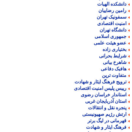
انشکده الهیات
امین رضاییان
مفونیک تهران
منیت اقتصادی
انشگاه تهران
مهوری اسلامی
ضو هیئت علمی
ختیاری زاده
رایط بحرانی
اهرخ بیانی
افبک دفاعی
تفاوت ترین
رویج فرهنگ ایثار و شهادت
ییس پلیس امنیت اقتصادی
ستاندار خراسان رضوی
ستان آذربایجان غربی
نجره نقل و انتقالات
رتش رژیم صهیونیستی
هرمانی در لیگ برتر
رهنگ ایثار و شهادت