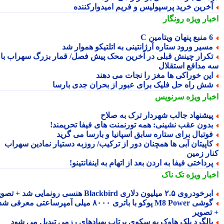
خرین خرید پرسپولیس و فریم امیدوارکننده
بار ویژه
رونگار
 پنهان ویتامین C
سیر ورود ستاره آرژانتینی به اتلتیکو هموار شد
کرار چینش قبلی در آخرین محک پیش فصل/ قمار بزرگ سهراب با
 مدافع استقلال
ین خوراکی ها مغز را نجات می دهند
ش راه حل فلیک برای عبور از بحران جدی بارسا
بار ویژه
سرنویس
یشنهاد جالب شهردار ترک به صلاح
دون عقب نشینی: همه تورنمنت های فیفا تحریمند!
وتبال برای ستاره سابق اسپانیا و بارسا می گرید
اپیتان آبی ها همچنان دور از ترکیب/ روزبه دستیار نمادین سهراب
ار زمین
رداختی فیفا به اردن بعد از اتهام به اینفانتینو!
بار ویژه
تک ناک
رخودروی ۲.۵ میلیون دلاری Blackbird هنسی رونمایی شد + تصویر
گوشی M8 Power پوکو با باتری ۸۰۰۰ میلی آمپرساعتی معرفی شد
تصویر
الگرد بلک هاوک به سکوی پرتاب پهپادهای رزمی تبدیل می شود