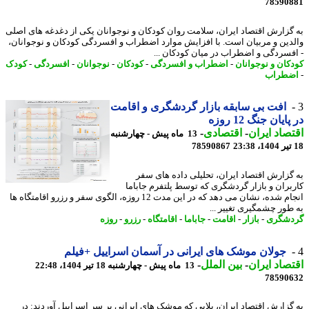
78590
گزارش اقتصاد ایران، سلامت روان کودکان و نوجوانان یکی از دغدغه های اصلی
دین و مربیان است. با افزایش موارد اضطراب و افسردگی کودکان و نوجوانان،
فسردگی و اضطراب در میان کودکان ...
کان و نوجوانان
-
اضطراب و افسردگی
-
کودکان
-
نوجوانان
-
افسردگی
-
کودک
طراب
افت بی سابقه بازار گردشگری و اقامت
ایان جنگ 12 روزه
صاد ایران
-
اقتصادی
-
13 ماه پیش - چهارشنبه
78590867
گزارش اقتصاد ایران، تحلیلی داده های سفر
بران و بازار گردشگری که توسط پلتفرم جاباما
انجام شده، نشان می دهد که در این مدت 12 روزه، الگوی سفر و رزرو اقامتگاه ها
طور چشمگیری تغییر ...
شگری
-
بازار
-
اقامت
-
جاباما
-
اقامتگاه
-
رزرو
-
روزه
جولان موشک های ایرانی در آسمان اسراییل +فیلم
صاد ایران
-
بین الملل
-
13 ماه پیش - چهارشنبه 18 تیر 1404، 22:48
78590
گزارش اقتصاد ایران، بلایی که موشک های ایرانی بر سر اسراییل آوردند: در