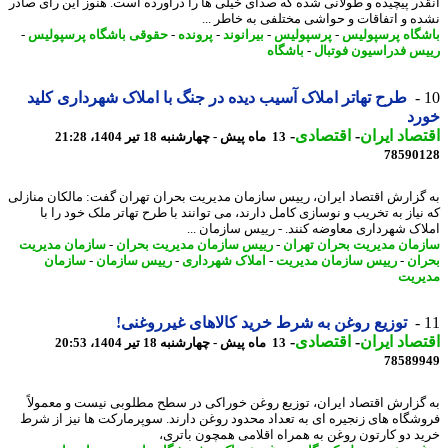
در پیچیده و طولانی شده که صدای خیلی ها را درآورده است. هنوز این رای صادر
ه و اتفاقات و حواشی مختلفی به خاطر ...
گاه پرسپولیس
-
پرسپولیس
-
بیرانوند
-
پرونده
-
حقوقی باشگاه پرسپولیس
-
س فدراسیون فوتبال
-
باشگاه
طرح تهاتر املاک آسیب دیده در جنگ با املاک شهرداری کلید
رد
صاد ایران
-
اقتصادی
-
13 ماه پیش - چهارشنبه 18 تیر 1404، 21:28
78590
گزارش اقتصاد ایران، رییس سازمان مدیریت بحران تهران گفت: مالکان منازلی
نیاز به تخریب و نوسازی کامل دارند، می توانند با طرح تهاتر ملک خود را با
اک شهرداری معاوضه کنند. - رییس سازمان ...
مان مدیریت بحران تهران
-
رییس سازمان مدیریت بحران
-
سازمان مدیریت
ان
-
رییس سازمان مدیریت
-
املاک شهرداری
-
رییس سازمان
-
سازمان
ریت
توزیع روغن به شرط خرید کالاهای غیرروغنی!
صاد ایران
-
اقتصادی
-
13 ماه پیش - چهارشنبه 18 تیر 1404، 20:53
78589
گزارش اقتصاد ایران، توزیع روغن خوراکی در سطح مطلوبی نیست و معمولاً
شگاه های زنجیره ای به تعداد محدود روغن دارند. سوپرمارکت ها نیز از شرط
د دو کارتون روغن به همراه اقلامی همچون باتری،