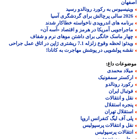
فهان
ینیسیوس به رکورد رونالدو رسید
الی پرچالش برای گردشگری آسیا
رنامه های اندرویدی ناخواسته خطاکار شدند
اجراجویی آمریکا در هرمز و اقتصاد «آسه آن»
هار ماسک خانگی برای داشتن موهای نرم و شفاف
دئو| لحظه وقوع زلزله 7.1 ریشتری ژاپن در اتاق عمل جراحی
قشه پولشویی در پوشش مهاجرت به کانادا!
ضوعات داغ:
یلاد محمدی
رکستر سمفونیک
کورد رونالدو
وتبال ایران
قل و انتقالات
نجره استقلال
ستقلال تهران
لی آف لیگ کنفرانس اروپا
قل و انتقالات پرسپولیس
نتقالات پرسپولیس
هایی مستضعفین