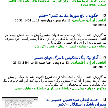
ن
-
خرید
-
تولیدکنندگان
-
روغن خوراکی
-
فروشگاه های زنجیره ای
-
انجمن
فی
-
هیئت مدیره
چگونه با باج نیوزها مقابله کنیم؟ +فیلم
صاد ایران
-
سیاسی
-
13 ماه پیش - چهارشنبه 18 تیر 1404، 20:53
78589
گزارش اقتصاد ایران، رسانه ها به عنوان چشم و گوش جامعه، نقش مهمی در
قال حقیقت به مردم دارند اما گاهی برخی از آن ها از مسیر اصلی خود منحرف
شوند و به ابزاری برای فشار، - چگونه با ...
نه
-
شوند
-
مقابله
-
انتشار
-
انتقال
-
اقتصاد
-
گزارش
آغاز بیگ بنگ معکوس تا مرگ جهان هستی!
صاد ایران
-
اقتصادی
-
13 ماه پیش - چهارشنبه 18 تیر 1404، 20:43
78589
گزارش اقتصاد ایران، دانشمندان زمان شروع «کوچک شدن» جهان را پیش
ی کردند، پیش از آن که «رمبش بزرگ» همه ما را نابود کند. این اتفاق نوعی بیگ
 معکوس است که محققان، - آغاز بیگ بنگ ...
کوس
-
جهان
-
پیش بینی
-
دانشگاه شانگهای
-
دانشگاه
-
میلیارد
-
بینی
حمله لفظی سیدحسین حسینی به
ران باشگاه استقلال +عکس