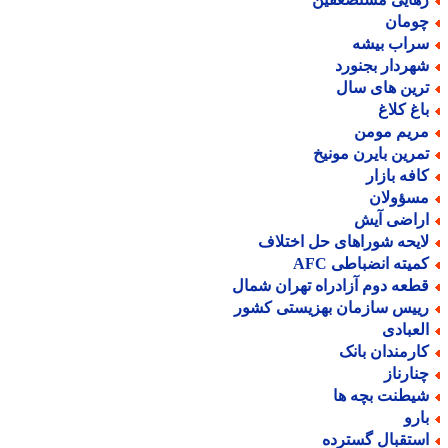
ومان
راب بیشه
هردار بجنورد
رین های سال
اغ کلاغ
ریم مومن
مرین بایرن مونیخ
افه بازار
سؤولان
راضی آیش
ایحه شوراهای حل اختلاف
میته انضباطی AFC
طعه دوم آزادراه تهران شمال
ییس سازمان بهزیستی کشور
لعبادی
ارمندان بانک
نارناز
یطنت بچه ها
ارو
ستقبال گسترده