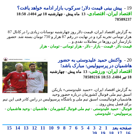
پیش بینی قیمت دلار؛ سرکوب بازار ادامه خواهد یافت؟
صاد ایران
-
اقتصادی
-
13 ماه پیش - چهارشنبه 18 تیر 1404، 18:58
78589
به گزارش اقتصاد ایران، قیمت دلار روز چهارشنبه نوسانات زیادی را در کانال 87
هزار تومانی تجربه کرد و در نهایت در رقم 87 هزار و 750 تومان بسته شد. حضور
رساز این روزها در معاملات نقدی و ...
ت دلار
-
قیمت
-
بازار
-
دلار
-
هزار تومانی
-
تومان
-
هزار
واکنش حمید علیدوستی به حضور
میان در پرسپولیس: مبارک باشد!
صاد ایران
-
ورزشی
-
13 ماه پیش - چهارشنبه
78589216
گزارش اقتصاد ایران، «حمید علیدوستی» بازیکن
ق تیم ملی فوتبال کشورمان درباره حضور وحید
میان فوتبالیست اسبق تیم ملی و باشگاه پرسپولیس در راس کادر فنی این تیم
ی فصل پیش روی ...
بال
-
حمید علیدوستی
-
تیم ملی فوتبال کشورمان
-
هاشمیان
-
وحید هاشمیان
-
پولیس
-
علیدوستی
حه بعد
1
2
3
4
5
6
7
8
9
10
11
12
13
14
15
20
19
18
17