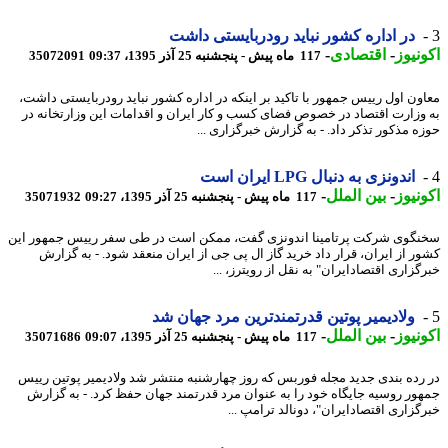
در اداره کشور نباید رودربایستی داشت
نیوز
-
اقتصادی
-
117 ماه پیش - پنجشنبه 25 آذر 1395، 09:37
35072091
ون اول رییس جمهور با تاکید بر اینکه در اداره کشور نباید رودربایستی داشت،
وزارت اقتصاد در خصوص فضای کسب و کار ایران و اقدامات این وزارتخانه در
ه مذکور تذکر داد. - به گزارش خبرگزاری ...
اندونزی به دنبال LPG ایران است
نیوز
-
بین الملل
-
117 ماه پیش - پنجشنبه 25 آذر 1395، 09:27
35071932
گوی شرکت پرتامینا اندونزی گفت، ممکن است در طی سفر رییس جمهور این
ر از ایران، قرار داد خرید گاز ال پی جی از ایران منعقد شود. - به گزارش
زاری اقتصادایران" به نقل از رویترز، ...
ولادیمیر پوتین قدرتمندترین مرد جهان شد
نیوز
-
بین الملل
-
117 ماه پیش - پنجشنبه 25 آذر 1395، 09:07
35071686
رده بندی جدید مجله فوربس که روز چهارشنبه منتشر شد ولادیمیر پوتین رییس
ور روسیه جایگاه خود را به عنوان مرد قدرتمند جهان حفظ کرد. - به گزارش
گزاری اقتصادایران"، دونالد ترامپ ...