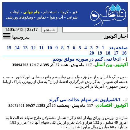
-
-
-
-
خبر
کرونا
استخدام
جام جهانی
اوقات
-
-
-
شرعی
آب و هوا
تماس
ویدئوهای ورزشی
22:17 | 1405/5/15
ار اکونیوز
سرویسها
حه بعد
1
2
3
4
5
6
7
8
9
10
11
12
13
14
15
20
19
18
17
ادعا نمی کنیم در سوریه موفق بودیم
نیوز
-
بین الملل
-
117 ماه پیش - شنبه 27 آذر 1395، 12:17
35094705
ن جنگ با ایران و از طریق دیپلماسی توانستیم مانع دستیابی این کشور به بمب
ه ای شویم. - به گزارش خبرگزاری اقتصادایران" به نقل از رویترز، باراک اوباما
س جمهوری آمریکا در آخرین ...
49.1میلیون نفر سهام عدالت می گیرند
نیوز
-
اقتصادی
-
117 ماه پیش - پنجشنبه 25 آذر 1395، 09:57
35072461
مان بورس و اوراق بهادار اعلام کرد: شمار مشمولان طرح سهام عدالت تا به
امروز 49 میلیون و 132 هزار و 251 نفر و ارزش کلی سهام آنها 476 هزار و 183
لیون ریال برآورد شده است. -