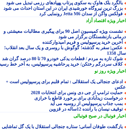
الگرد بلک هاوک به سکوی پرتاب پهپادهای رزمی تبدیل می شود
زرگ ترین نیروگاه خورشیدی ایران در این استان احداث می شود
ولکس واگن از سدان Jetta M6 رونمایی کرد
بار ویژه
اقتصاد آزاد
نشست ویژه کمیسیون اصل 90 برای پیگیری مطالبات معیشتی و
مانی بازنشستگان برگزار می شود
خرین خرید پرسپولیس و فریم امیدوارکننده
کس| سفر به گذشته؛ گوگوش با روسری و یک سال بعد انقلاب؛
1358
وک تازه به مردم / قطعات یدکی خودرو 70 تا 80 درصد گران شد
لاف سردرگم رختکن/ خرید پرحاشیه پرسپولیس، به آخر خط رسید!
بار ویژه
روز نو
دعای جنجالی یک استقلالی : تمام قلبم برای پرسپولیس است +
کس
مایت ترامپ از جی دی ونس برای انتخابات 2028
رخواست زیدآبادی برای برخورد قاطع با خرازی
مب جذاب پرسپولیس از روسیه می آید
وقیف نیسان با راننده 12ساله در قزوین
بار فوتبال در صبح فوتبالی
ازگشت طوفان آسانی؛ ستاره جنجالی استقلال با یک گل تماشایی