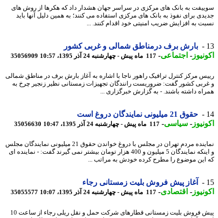
یفت به بانک های مرکزی در سراسر جهان هشدار داد که هکرها از روش های
دی برای نفوذ به بانک های مرکزی استفاده می کنند؛ به همین دلیل آنها باید
ت به افزایش ضریب امنیتی خود اقدام کنند. ...
بارش برف درمناطق شمالی و غربی کشور
نیوز
-
اجتماعی
-
117 ماه پیش - چهارشنبه 24 آذر 1395، 10:57
35056909
س مرکز کنترل ترافیک راهور ناجا با اشاره به آغاز بارش برف در مناطق شمالی
ربی کشور گفت: ضروریست رانندگان تجهیزات زمستانی نظیر زنجیر چرخ به
اه داشته باشند. - به گزارش خبرگزاری ...
حقوق 21 میلیونی نمایندگان دروغ است
نیوز
-
سیاسی
-
117 ماه پیش - چهارشنبه 24 آذر 1395، 10:47
35056630
نماینده مردم تهران در مجلس با دروغ خواندن حقوق 21 میلیونی نمایندگان مجلس
و اینکه نمایندگان 5 میلیون و 400 هزار تومان بیشتر نمی گیرند گفت: - نماینده ای
این موضوع را مطرح کرده خودش به مراتب ...
آغاز پیش فروش بلیت زمستانی رجاء
نیوز
-
اقتصادی
-
117 ماه پیش - چهارشنبه 24 آذر 1395، 10:07
35055577
پیش فروش بلیت زمستانی قطارهای شرکت حمل و نقل ریلی رجاء از ساعت 10