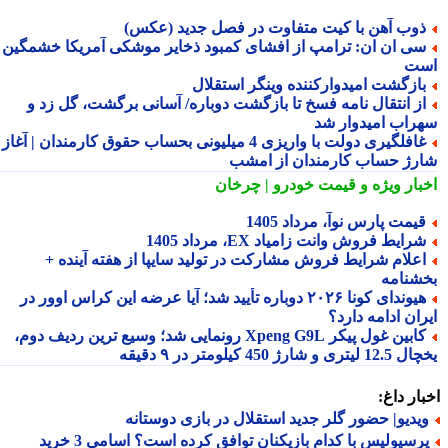
وب آهن با کیت متفاوت در فصل جدید (عکس)
ی ان ان: ترامپ از افشای کمبود ذخایر موشکی آمریکا خشمگین
ت
ازگشت امیدوارکننده وینگر استقلال
ز انتقال نامه فسخ تا بازگشت دوباره/ آسانی برگشت، گل زد و
راب امیدوار شد
غافلگیری دولت با واریزی 4 میلیونی بحساب حقوق کارمندان | آغاز
رژ حساب کارمندان از امشب
بار ویژه
و قیمت خودرو | چرخان
یمت پارس نوآ، مرداد 1405
رایط فروش وانت زامیاد EX، مرداد 1405
علام شرایط فروش مشارکت در تولید سایپا از هفته آینده +
شنامه
هیوندای کونا ۲۰۲۶ دوباره تأیید شد؛ آیا عرضه این کراس اوور در
ان ادامه دارد؟
کابین غول پیکر Xpeng G9L رونمایی شد؛ وسیع ترین ردیف دوم،
ری و شارژ 450 کیلومتر در ۹ دقیقه
ار داغ:
یدیو| حضور گلر جدید استقلال در بازی دوستانه
پرسپولیس با کدام بازیکنان توافق کرده است؟ اسامی 3 خرید