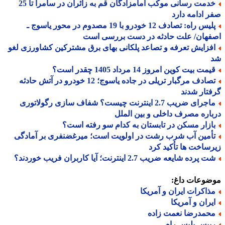
خدمت رسانی موکب امامزادگان قم به زائران در سامرا تا 25
 ادامه دارد
پلیس راه: تصادف 12 خودرو با 19 مصدوم در محور یاسوج ـ
فهان/ علت حادثه در دست بررسی است
فزایش تعرفه و تصاعد پلکانی بهای برق مشترکین کشاورزی لغو
مت بیت کوین امروز 14 مرداد 1405 چقدر است؟
تصادف مرگبار تریلی در جاده یاسوج؛ 12 خودرو در آتش حادثه
تار شدند
ماجرای ضریب 2.7 اینترنت چیست؟ شفاف سازی رگولاتوری
اره مصرف داخلی و بین الملل
ازار مسکن در تابستان به کدام سو رفته است؟
أمین آب شرب رشت در اولویت است؛ میرغضنفری بر آمادگی
ساخت ها تأکید کرد
 پرده شایعه ضریب 2.7 اینترنت؛ آیا کاربران فریب خوردند؟
ضوعات داغ:
ذاکرات ایران و آمریکا
یران و آمریکا
حمدرضا نعمت زاده
ییس پلیس راه