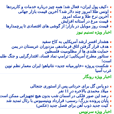
کیف پول ایران» فعال شد؛ همه چیز درباره خدمات و کاربردها
ونس طلا امروز چند دلار شد؟ آخرین قیمت بازار جهانی
خرین نرخ طلا و سکه امروز
یمت مرغ در آستانه افزایش
یمت روز موبایل در بازار؛ از گوشی های اقتصادی تا پرچمدارها
بار ویژه
تسنیم نیوز
شدار افسر ارشد آمریکایی به کاخ سفید
دف قرار گرفتن اتاق فرماندهی مزدوران عربستان در یمن
مایت هلندی ها از مظلومیت فلسطین
ناتور مطرح آمریکایی؛ ترامپ نماد فساد، اقتدارگرایی و جنگ طلبی
ت!
کست پروژه «خاورمیانه جدید» نتانیاهو؛ ایران معمار نظم نوین
ب آسیا
بار ویژه
رونگار
و پاس گل برای حردانی پس از استوری جنجالی
یلاد محمدی بالاخره در 11 نفر
صد این صور فلکی در آسمان شب بدون هیچ تجهیزاتی ممکن است
ایان پرونده بزرگ/ رسمی: قرارداد وینیسیوس با رئال تمدید شد
یت جدید ذوب آهن برای فصل جدید (عکس)
بار ویژه
سرنویس