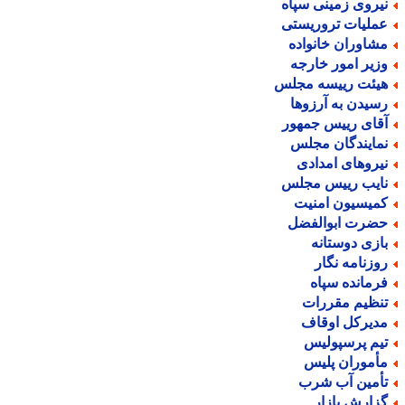
یروی زمینی سپاه
ملیات تروریستی
شاوران خانواده
زیر امور خارجه
یئت رییسه مجلس
سیدن به آرزوها
قای رییس جمهور
مایندگان مجلس
یروهای امدادی
ایب رییس مجلس
میسیون امنیت
ضرت ابوالفضل
ازی دوستانه
وزنامه نگار
رمانده سپاه
نظیم مقررات
دیرکل اوقاف
یم پرسپولیس
أموران پلیس
أمین آب شرب
زارش بازار