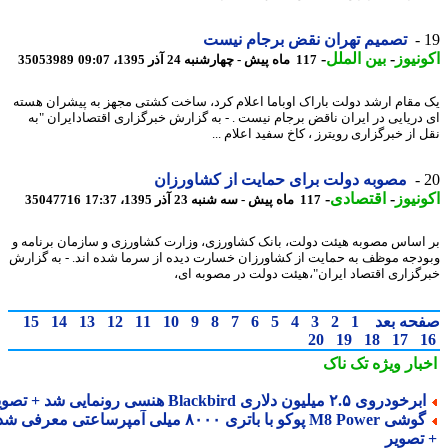
تصمیم تهران نقض برجام نیست
نیوز
-
بین الملل
-
117 ماه پیش - چهارشنبه 24 آذر 1395، 09:07
35053989
مقام ارشد دولت باراک اوباما اعلام کرد، ساخت کشتی مجهز به پیشران هسته
دریایی در ایران ناقض برجام نیست . - به گزارش خبرگزاری اقتصادایران "به
از خبرگزاری رویترز ، کاخ سفید اعلام ...
مصوبه دولت برای حمایت از کشاورزان
نیوز
-
اقتصادی
-
117 ماه پیش - سه شنبه 23 آذر 1395، 17:37
35047716
اساس مصوبه هیئت دولت، بانک کشاورزی، وزارت کشاورزی و سازمان برنامه و
دجه موظف به حمایت از کشاورزان خسارت دیده از سرما شده اند. - به گزارش
گزاری اقتصاد ایران"،هیئت دولت در مصوبه ای،
حه بعد
1
2
3
4
5
6
7
8
9
10
11
12
13
14
15
20
19
18
17
بار ویژه
تک ناک
رخودروی ۲.۵ میلیون دلاری Blackbird هنسی رونمایی شد + تصویر
گوشی M8 Power پوکو با باتری ۸۰۰۰ میلی آمپرساعتی معرفی شد
تصویر