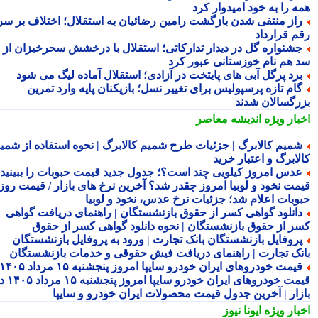
ه را به خود امیدوار کرد
از منتفی شدن بازگشت رامین رضائیان به استقلال؛ اختلاف بر سر
م قرارداد
شنواره گل در دیدار تدارکاتی؛ استقلال با درخشش سحرخیزان از
 هم نام خوزستانی عبور کرد
رد پرگل آبی های پایتخت در آزادی؛ استقلال آماده لیگ می شود
ام تازه پرسپولیس برای تغییر نسل؛ بازیکنان پایه وارد تمرین
رگسالان شدند
بار ویژه
اندیشه معاصر
میم کالابرگ | جزئیات طرح شمیم کالابرگ | نحوه استفاده از شمیم
لابرگ و اعتبار خرید
دس امروز کیلویی چند است؟؛ جدول جدید قیمت حبوبات را ببینید /
مت نخود و لوبیا امروز چقدر شد؟ آخرین نرخ های بازار / قیمت روز
وبات اعلام شد؛ جزئیات نرخ عدس، نخود و لوبیا
انلود گواهی کسر از حقوق بازنشستگان | راهنمای دریافت گواهی
ر از حقوق بازنشستگان | نحوه دانلود گواهی کسر از حقوق
روفایل بازنشستگان بانک تجارت | ورود به پروفایل بازنشستگان
نک تجارت | راهنمای دریافت فیش حقوقی و خدمات بازنشستگان
قیمت خودروهای ایران خودرو سایپا امروز پنجشنبه ۱۵ مرداد ۱۴۰۵ |
قیمت خودروهای ایران خودرو سایپا امروز پنجشنبه ۱۵ مرداد ۱۴۰۵ در
زار | آخرین جدول قیمت محصولات ایران خودرو و سایپا
بار ویژه
ایونا نیوز