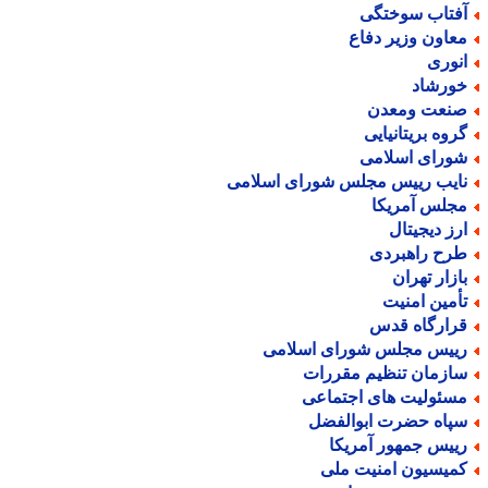
فتاب سوختگی
عاون وزیر دفاع
نوری
ورشاد
نعت ومعدن
روه بریتانیایی
ورای اسلامی
ایب رییس مجلس شورای اسلامی
جلس آمریکا
رز دیجیتال
رح راهبردی
ازار تهران
أمین امنیت
رارگاه قدس
ییس مجلس شورای اسلامی
ازمان تنظیم مقررات
سئولیت های اجتماعی
پاه حضرت ابوالفضل
ییس جمهور آمریکا
میسیون امنیت ملی