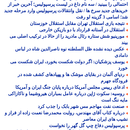
مالی را ببینید / سه نام داغ در لیست پرسپولیس؛ آخرین خبر از
دهای جدید سرخ ها / نقل وانتقالات پرسپولیس وارد مرحله جدید
سامی 3 گزینه لو رفت
تیجه بازی استقلال تهران مقابل استقلال خوزستان
ستقلال در آستانه قرارداد با دو بازیکن خارجی
ورینیو شش ستاره رئال مادرید را از حالا در ترکیب اصلی می
د
کس دیده نشده ظل السلطنه نوه ناصرالدین شاه در لباس
ادی
وسف پزشکیان: اگر دولت شکست بخورد، ایران شکست می
رد
دپای آلمان در بقایای موشک ها و پهپادهای کشف شده در
دگاه جهرم
دعای رییس مجلس آمریکا درباره پایان جنگ ایران و آمریکا
وسیه: سکوت ژاپن درباره عامل بمباران هیروشیما و ناکازاکی
ه ننگ است
نعت نفت مهاجم مس شهر بابک را جذب کرد
رباره کتاب آقای مهندس، روایت محمدرضا نعمت زاده از فراز و
ب های ایران معاصر
رسپولیس دفاع چپ گل گهر را نخواست