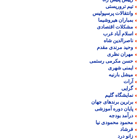
یم تروریستی
انتقالات پرسپولیس
مباران هیروشیما
شکلات اقتصادی
سلام آباد غرب
اصرالدین شاه
حید مرندی مقدم
هران نظری
سن مکرمی رستمی
یمنی شهری
یشل بارنیه
رات
رایی
مایشگاه گلیم
رترین برندهای جهان
ایان دوره آموزشی
رآمد بودجه
حمود محمودی نیا
رشاد
انو درد