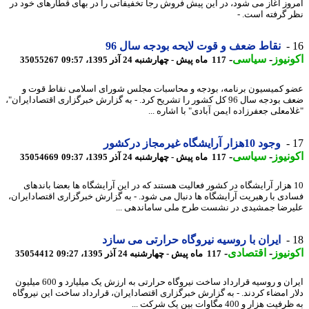
وز آغاز می شود، در این پیش فروش رجا تخفیفاتی را در بهای قطارهای خود در
 گرفته است. -
نقاط ضعف و قوت لایحه بودجه سال 96
نیوز
-
سیاسی
-
117 ماه پیش - چهارشنبه 24 آذر 1395، 09:57
35055267
 کمیسیون برنامه، بودجه و محاسبات مجلس شورای اسلامی نقاط قوت و
ضعف بودجه سال 96 کل کشور را تشریح کرد. - به گزارش خبرگزاری اقتصادایران"،
امعلی جعفرزاده ایمن آبادی" با اشاره ...
وجود 10هزار آرایشگاه غیرمجاز درکشور
نیوز
-
سیاسی
-
117 ماه پیش - چهارشنبه 24 آذر 1395، 09:37
35054669
1 هزار آرایشگاه در کشور فعالیت هستند که در این آرایشگاه ها بعضا باندهای
دی با رهبریت آرایشگاه ها دنبال می شود. - به گزارش خبرگزاری اقتصادایران،
رضا جمشیدی در نشست طرح ملی ساماندهی ...
ایران با روسیه نیروگاه حرارتی می سازد
نیوز
-
اقتصادی
-
117 ماه پیش - چهارشنبه 24 آذر 1395، 09:27
35054412
ایران و روسیه قرارداد ساخت نیروگاه حرارتی به ارزش یک میلیارد و 600 میلیون
ر امضاء کردند. - به گزارش خبرگزاری اقتصادایران، قرارداد ساخت این نیروگاه
 هزار و 400 مگاوات بین یک شرکت ...