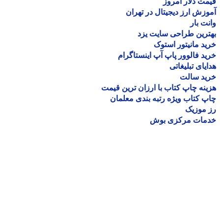
ت دلار امروز
زش ارز دیجیتال در تهران
ت بار
رین طراحی سایت یزد
د مانیتور استوک
د فالوور پاپ آپ اینستاگرام
یای تبلیغاتی
ید سالت
نه چاپ کتاب با ارزان ترین قیمت
 کتاب ویژه رتبه بندی معلمان
موزیک
مات مرکزی بوش