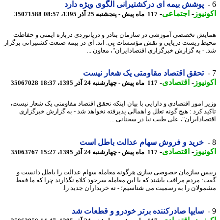
پوشش بیمه ای درکشتیرانی الگوی ویژه دارد
نیوز
-
اجتماعی
-
117 ماه پیش - پنجشنبه 25 آذر 1395، 08:57
35071588
یش تخصصی آموزشی در سازمان بنادر و دریانوردی درباره ایمنی و حفاظت
ط زیست دریایی و نقش مؤسسات پی. اند. آی در بیمه صنعت کشتیرانی برگزار
 - به گزارش خبرگزاری اقتصادایران"، معاون ...
تحقق اقتصاد مقاومتی یک شعار نیست
نیوز
-
اقتصادی
-
117 ماه پیش - چهارشنبه 24 آذر 1395، 18:37
35067028
ر امور اقتصادی و دارایی با بیان اینکه تحقق اقتصاد مقاومتی یک شعار نیست،
ید کرد : هیچ گونه تعلل و اهمالی پذیرفته نخواهد شد - به گزارش خبرگزاری
صادایران"، علی طیب نیا در سخنانی ...
خرید و فروش سهام عدالت باطل است
نیوز
-
اقتصادی
-
117 ماه پیش - چهارشنبه 24 آذر 1395، 15:27
35063767
س سازمان خصوصی سازی هرگونه معامله سهام عدالت را باطل دانست و
: مردم مراقب باشند که با این معامله سرخود کلاه نگذارند چرا که ما فقط
ولان را به رسمیت می شناسیم؛ - نه خریداران جدید را.
سایپا صادرکننده برتر خودرو و قطعات شد