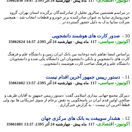
نیوز
-
اقتصادی
-
117 ماه پیش - چهارشنبه 24 آذر 1395، 14:47
35062850
مراسم هشتمین سالروز تجلیل از صادرکنندگان برگزیده استان تهران، گروه
روسازی سایپا به عنوان صادرکننده برتر خودرو و قطعات انتخاب شد. - همچنین
ت سایپا یدک به دلیل حضور گسترده در ...
صدور کارت های هوشمند دانشجویی
نیوز
-
سیاسی
-
117 ماه پیش - چهارشنبه 24 آذر 1395، 14:37
35062624
ساس امضا تفاهم نامه دوجانبه بین بانک ایران زمین و دانشگاه علم و فرهنگ
ت های دانشجویی و بانکی دانشجویان این دانشگاه یکی شده و دانشجویان
شگاه علم و فرهنگ صاحب کارت هوشمند دانشجویی ...
دستور رییس جمهور آخرین اقدام نیست
نیوز
-
سیاسی
-
117 ماه پیش - چهارشنبه 24 آذر 1395، 13:57
35061602
رکل مجمع جهانی بیداری اسلامی گفت: دستور رییس جمهور به آقایان ظریف و
حی اولین قدم ایران در پاسخگویی به نقض برجام از سوی آمریکایی ها بود ولی
اً آخرین آن نیست. - به گزارش خبرگزاری ...
هشدار سوییفت به بانک های مرکزی جهان
نیوز
-
اقتصادی
-
117 ماه پیش - چهارشنبه 24 آذر 1395، 13:37
35061081