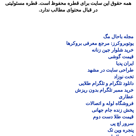
مه حقوق این سایت برای قطره محفوظ است. قطره مسئولیتی
در قبال محتوای مطالب ندارد.
ه باحال مگ
وبروکرز: مرجع معرفی بروکرها
د شلوار جین زنانه
مت گوشی
ان پدیا
احی سایت در مشهد
 نوزاد
لود تلگرام و تلگرام طلایی
د ممبر تلگرام بدون ریزش
اری
شگاه لوله و اتصالات
 زنده جام جهانی
مت طلا دست دوم
ر اچ پی
ره وین تک