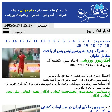
-
-
-
-
خبر
کرونا
استخدام
جام جهانی
اوقات
-
-
-
شرعی
آب و هوا
تماس
ویدئوهای ورزشی
15:37 | 1405/5/17
ار افکارنیوز
سرویسها
حه بعد
1
2
3
4
5
6
7
8
9
10
11
12
13
14
15
20
19
18
17
شوک جدید به پرسپولیس پس از باخت
بل ملوان
ارنیوز
-
ورزشی
-
6 ماه پیش - یکشنبه 19
، 23:47
80752782
مال دوری دو تا سه هفته ای مدافع ملی پوش
پولیس وجود دارد. - احتمال دوری دو تا سه هفته
مدافع ملی پوش پرسپولیس وجود دارد. پرسپولیس در روزی که بازی خوبی را
ل ملوان انجام داد و ...
پولیس
-
مصدومیت
-
محمدحسین کنعانی زادگان
-
هفته
-
کنعانی
-
ملی پوش
-
انی زادگان
سومین طلای ایران در مسابقات کشتی
نگی کرواسی