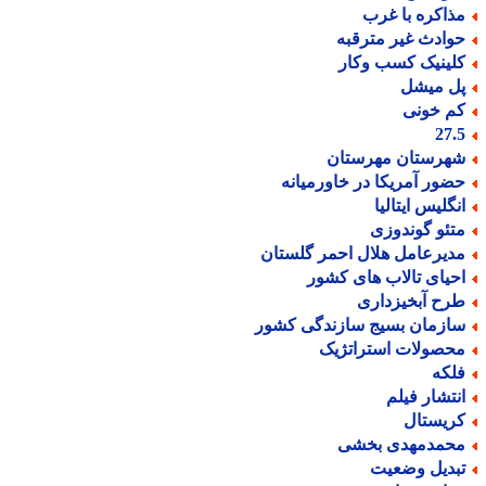
ذاکره با غرب
وادث غیر مترقبه
لینیک کسب وکار
ل میشل
م خونی
27.
هرستان مهرستان
ضور آمریکا در خاورمیانه
نگلیس ایتالیا
تئو گوندوزی
دیرعامل هلال احمر گلستان
حیای تالاب های کشور
رح آبخیزداری
ازمان بسیج سازندگی کشور
حصولات استراتژیک
لکه
نتشار فیلم
ریستال
حمدمهدی بخشی
بدیل وضعیت