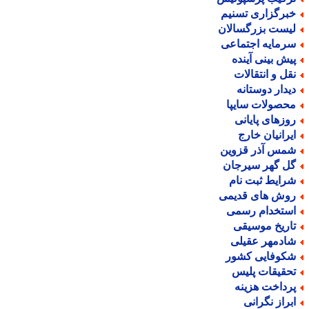
برگزاری تسنیم
یست بزرگسالان
رمایه اجتماعی
یش بینی آینده
قل و انتقالات
یدار دوستانه
حصولات سایپا
وزهای پایانی
یرانیان خارج
مس آذر قزوین
ل گهر سیرجان
رایط ثبت نام
وش های قدیمی
ستخدام رسمی
اریخ موسیقی
ادمهر عقیلی
کوفایی کشور
حقیقات پلیس
رداخت هزینه
براز نگرانی