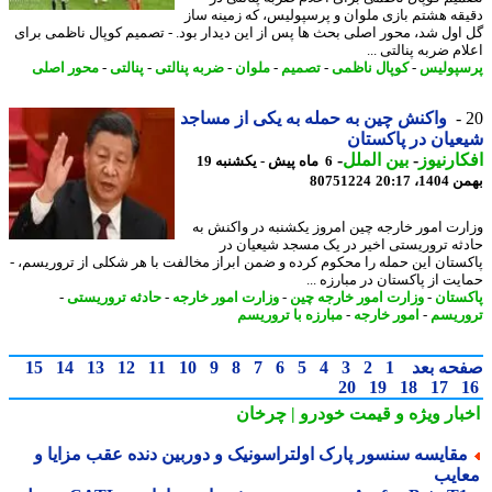
قه هشتم بازی ملوان و پرسپولیس، که زمینه ساز
اول شد، محور اصلی بحث ها پس از این دیدار بود. - تصمیم کوپال ناظمی برای
م ضربه پنالتی ...
پولیس
-
کوپال ناظمی
-
تصمیم
-
ملوان
-
ضربه پنالتی
-
پنالتی
-
محور اصلی
واکنش چین به حمله به یکی از مساجد
یان در پاکستان
ارنیوز
-
بین الملل
-
6 ماه پیش - یکشنبه 19
، 20:17
80751224
رت امور خارجه چین امروز یکشنبه در واکنش به
ثه تروریستی اخیر در یک مسجد شیعیان در
ستان این حمله را محکوم کرده و ضمن ابراز مخالفت با هر شکلی از تروریسم، -
یت از پاکستان در مبارزه ...
ستان
-
وزارت امور خارجه چین
-
وزارت امور خارجه
-
حادثه تروریستی
-
ریسم
-
امور خارجه
-
مبارزه با تروریسم
حه بعد
1
2
3
4
5
6
7
8
9
10
11
12
13
14
15
20
19
18
17
بار ویژه
و قیمت خودرو | چرخان
قایسه سنسور پارک اولتراسونیک و دوربین دنده عقب مزایا و
ایب