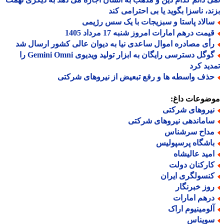
د، ناسزا بگوید یا بی احترامی کند
الاد پاستا و سبزیجات با یک سس رژیمی
یمت درهم امارات امروز شنبه 17 مرداد 1405
أی مصادره اموال ساعدی نیا به دیوان عالی کشور ارسال شد
گوگل دسترسی رایگان به ابزار تولید ویدیوی Gemini Omni را
ید کرد
ذف واسطه ها و رفع تبعیض از نیروهای شرکتی
ضوعات داغ:
یروهای شرکتی
اماندهی نیروهای شرکتی
داح سرشناس
اشگاه پرسپولیس
مید عالیشاه
ارکنان دولت
نسولگری ایران
وز خبرنگار
رهم امارات
لومینیوم اراک
ویناس