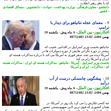
ا نظر رهبر انقلاب، ...
شجو
-
معاون فرهنگی
-
وزارت بهداشت
-
حوادث
-
دانشجویی
-
مسائل اقتصادی
ور
معمای عجله نتانیاهو برای دیدار با
امپ
ارنیوز
-
بین الملل
-
6 ماه پیش - یکشنبه 19
، 23:02
80752483
نیاهو نخست وزیر اسراییل در اقدامی عجیب که
تر در دوره نگرانی هایش از دوره دموکرات ها در
یکا دیده می شد، سفر فوری به آمریکا می کند تا درباره مذاکرات هسته ای
ن و آمریکا رایزنی کند.
ت وزیر اسراییل
-
آمریکا
-
نتانیاهو
-
مذاکرات هسته ای ایران
-
مذاکرات هسته
مذاکرات
-
ایران و آمریکا
پیشگویی چامسکی درست از آب
مد
ارنیوز
-
بین الملل
-
6 ماه پیش - یکشنبه 19
، 23:02
80752482
کسی فکرش را می کرد یک روز در آمریکا، در
ن کشوری که قوی ترین لابی صهیونیستی حضور
د، اقدامات و کنش های ضداسراییلی به عنوان فیگور انتخاباتی استفاده شود؟ -