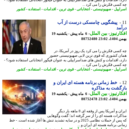
کسی فکرش را می کرد ...
اییل
-
صهیونیستی
-
انتخاباتی
-
قوی ترین
-
اقدامات
-
استفاده
-
کشور
پیشگویی چامسکی درست از آب
مد
ارنیوز
-
بین الملل
-
6 ماه پیش - یکشنبه 19
، 23:02
80752480
کسی فکرش را می کرد یک روز در آمریکا، در
ن کشوری که قوی ترین لابی صهیونیستی حضور
د، اقدامات و کنش های ضداسراییلی به عنوان فیگور انتخاباتی استفاده شود؟ -
کسی فکرش را می کرد ...
اییل
-
صهیونیستی
-
انتخاباتی
-
قوی ترین
-
اقدامات
-
استفاده
-
کشور
خط زمانی برنامه هسته ای ایران و
گشت به مذاکره
ارنیوز
-
بین الملل
-
6 ماه پیش - یکشنبه 19
، 23:02
80752478
ایران و آمریکا پس از وقفه ای 8 ماهه بار دیگر
کرات هسته ای را از سر گرفته اند؛ گفت وگوهایی
که پس از حملات نظامی 2025 و در سایه تشدید تنش ها آغاز شده است. - خط
نی برنامه هسته ای ایران و ...