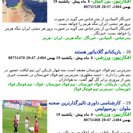
ارنیوز
-
بین الملل
-
6 ماه پیش - یکشنبه 19
، 20:57
80751520
نگار المیادین از بندرعباس می گوید در صورت
ز هر تنشی ایران تنگه هرمز را خواهد بست. -
نگار المیادین از بندرعباس می گوید در صورت بروز هر تنشی ایران تنگه هرمز
خواهد بست. خبرنگار ...
رعباس
-
المیادین
-
خبرنگار
-
تنگه هرمز
-
ایران
-
هرمز
بازیکنانم گلادیاتور هستند
ارنیوز
-
ورزشی
-
6 ماه پیش - یکشنبه 19 بهمن 1404، 20:47
80751470
ربی تیم فولاد خوزستان معتقد است سه چهار بازیکن این تیم لیاقت حضور در
 ملی را دارند. - حمید مطهری، سرمربی تیم فولاد خوزستان در نشست خبری
از پیروزی برابر گل گهر گفت: به هواداران ...
یکن
-
بازیکنان
-
فولاد خوزستان
-
تیم فولاد خوزستان
-
فولاد
-
تیم فوتبال فولاد
ستان
-
سرمربی تیم فوتبال فولاد
کارشناسی داوری تاثیرگذارترین صحنه
ان - پرسپولیس
ارنیوز
-
ورزشی
-
6 ماه پیش - یکشنبه 19
، 20:47
80751468
یم کوپال ناظمی برای اعلام ضربه پنالتی در