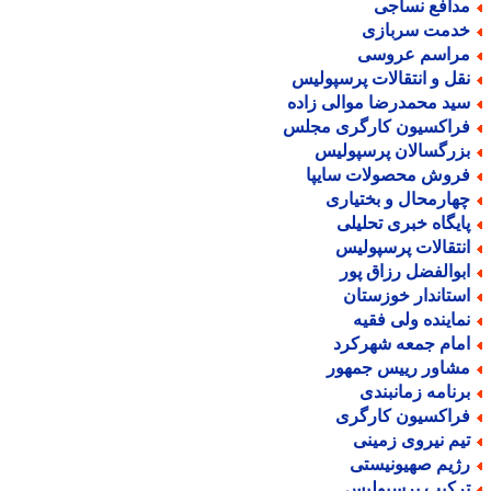
دافع نساجی
دمت سربازی
راسم عروسی
قل و انتقالات پرسپولیس
ید محمدرضا موالی زاده
راکسیون کارگری مجلس
زرگسالان پرسپولیس
روش محصولات سایپا
هارمحال و بختیاری
ایگاه خبری تحلیلی
نتقالات پرسپولیس
بوالفضل رزاق پور
ستاندار خوزستان
ماینده ولی فقیه
مام جمعه شهرکرد
شاور رییس جمهور
رنامه زمانبندی
راکسیون کارگری
یم نیروی زمینی
ژیم صهیونیستی
رکیب پرسپولیس