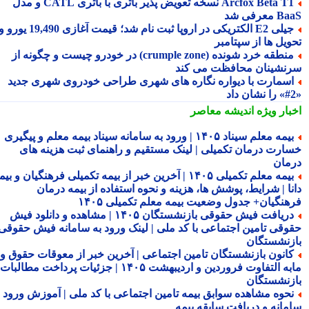
Arcfox Beta T1 نسخه تعویض پذیر باتری با باتری CATL و مدل
معرفی شد
جیلی E2 الکتریکی در اروپا ثبت نام شد؛ قیمت آغازی 19,490 یورو و
ویل ها از سپتامبر
منطقه خرد شونده (crumple zone) در خودرو چیست و چگونه از
نشینان محافظت می کند
سمارت با دیواره نگاره های شهری طراحی خودروی شهری جدید
بار ویژه
اندیشه معاصر
بیمه معلم سیناد ۱۴۰۵ | ورود به سامانه سیناد بیمه معلم و پیگیری
ارت درمان تکمیلی | لینک مستقیم و راهنمای ثبت هزینه های
مان
بیمه معلم تکمیلی ۱۴۰۵ | آخرین خبر از بیمه تکمیلی فرهنگیان و بیمه
نا | شرایط، پوشش ها، هزینه و نحوه استفاده از بیمه درمان
هنگیان+ جدول وضعیت بیمه معلم تکمیلی ۱۴۰۵
دریافت فیش حقوقی بازنشستگان ۱۴۰۵ | مشاهده و دانلود فیش
وقی تامین اجتماعی با کد ملی | لینک ورود به سامانه فیش حقوقی
زنشستگان
انون بازنشستگان تامین اجتماعی | آخرین خبر از معوقات حقوق و
مابه التفاوت فروردین و اردیبهشت ۱۴۰۵ | جزئیات پرداخت مطالبات
زنشستگان
حوه مشاهده سوابق بیمه تامین اجتماعی با کد ملی | آموزش ورود به
مانه و دریافت سابقه بیمه