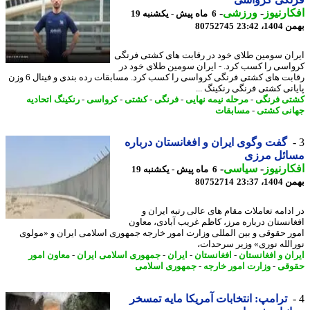
ارنیوز
-
ورزشی
-
6 ماه پیش - یکشنبه 19
، 23:42
80752745
ان سومین طلای خود در رقابت های کشتی فرنگی
اسی را کسب کرد. - ایران سومین طلای خود در
رقابت های کشتی فرنگی کرواسی را کسب کرد. مسابقات رده بندی و فینال 6 وزن
انی کشتی فرنگی رنکینگ ...
ی فرنگی
-
مرحله نیمه نهایی
-
فرنگی
-
کشتی
-
کرواسی
-
رنکینگ اتحادیه
نی کشتی
-
مسابقات
گفت وگوی ایران و افغانستان درباره
ائل مرزی
ارنیوز
-
سیاسی
-
6 ماه پیش - یکشنبه 19
، 23:37
80752714
ادامه تعاملات مقام های عالی رتبه ایران و
انستان درباره مرز، کاظم غریب آبادی، معاون
ر حقوقی و بین المللی وزارت امور خارجه جمهوری اسلامی ایران و «مولوی
الله نوری» وزیر سرحدات،
ان و افغانستان
-
افغانستان
-
ایران
-
جمهوری اسلامی ایران
-
معاون امور
قی
-
وزارت امور خارجه
-
جمهوری اسلامی
ترامپ: انتخابات آمریکا مایه تمسخر