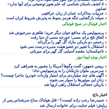
8 کشف باستان شناسی که علم هنوز توضیحی برای آنها ندارد+
اویر
زییات مذاکرات عمان از زبان عراقچی
پاه: بازگشایی تنگه هرمز منوط به پذیرش شروط ایران است
بار فوتبال در صبح فوتبالی
رسپولیس یک مدافع جوان دیگر خرید؛ طاهری سرخپوش شد
تفاق تلخ برای مسی؛ خورخه مسی از دنیا رفت
حمتی دو بازیکن مازاد گل گهر را برگرداند
ستقلال با تغییر دو عضو هیئت مدیره درست نمی شود
اجیکستان؛ مقصد آسیایی گل گهر برای میزبانی
بار ویژه
ایونا نیوز
ییس جمهور: گفت وگوها آمریکا را مجبور به همراهی کرد
رمربی ملوان بازیکنان را به پرسپولیس نداد!
گهی های چند میلیاردی برای امتیاز واردات خودرو؛ ماجرا چیست؟
نان این موتورها را سوار می شوند
ازیکن جنجالی استقلال راهی اروپا شد
ار داغ:
میدرضا رجب زاده کیست؟ / قتل هولناک مداح سرشناس پس از
یش/ فیلم جنایت برای خانواده ارسال شد