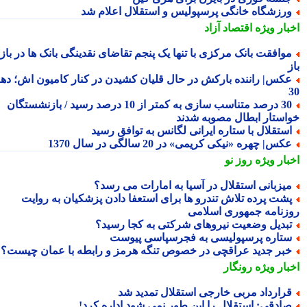
رزشگاه خانگی پرسپولیس و استقلال اعلام شد
بار ویژه
اقتصاد آزاد
وافقت بانک مرکزی با تنها یک پنجم تقاضای نقدینگی بانک ها در بازار
کس| راننده بارکش در حال قلیان کشیدن در کنار کامیون اش؛ دهه
30 درصد متناسب سازی به کمتر از 10 درصد رسید / بازنشستگان
استار ابطال مصوبه شدند
ستقلال با ستاره ایرانی لگانس به توافق رسید
کس| چهره «نیکی کریمی» در 20 سالگی در سال 1370
بار ویژه
روز نو
یزبانی استقلال در آسیا به امارات می رسد؟
شت پرده تلاش تندرو ها برای استعفا دادن پزشکیان به روایت
زنامه جمهوری اسلامی
بدیل وضعیت نیروهای شرکتی به کجا رسید؟
تاره پرسپولیسی به فجرسپاسی پیوست
بر جدید عراقچی در خصوص تنگه هرمز و رابطه با عمان چیست؟
بار ویژه
رونگار
رارداد مربی خارجی استقلال تمدید شد
ادقی: استقلال را این طور نمی شود اداره کرد!