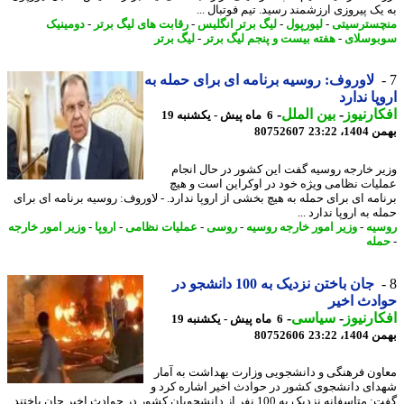
یک پیروزی ارزشمند رسید. تیم فوتبال ...
سترسیتی
-
لیورپول
-
لیگ برتر انگلیس
-
رقابت های لیگ برتر
-
دومینیک
وسلای
-
هفته بیست و پنجم لیگ برتر
-
لیگ برتر
لاوروف: روسیه برنامه ای برای حمله به
پا ندارد
ارنیوز
-
بین الملل
-
6 ماه پیش - یکشنبه 19
، 23:22
80752607
ر خارجه روسیه گفت این کشور در حال انجام
یات نظامی ویژه خود در اوکراین است و هیچ
امه ای برای حمله به هیچ بخشی از اروپا ندارد. - لاوروف: روسیه برنامه ای برای
 به اروپا ندارد ...
یه
-
وزیر امور خارجه روسیه
-
روسی
-
عملیات نظامی
-
اروپا
-
وزیر امور خارجه
له
جان باختن نزدیک به 100 دانشجو در
دث اخیر
ارنیوز
-
سیاسی
-
6 ماه پیش - یکشنبه 19
، 23:22
80752606
ون فرهنگی و دانشجویی وزارت بهداشت به آمار
ای دانشجوی کشور در حوادث اخیر اشاره کرد و
گفت: متاسفانه نزدیک به 100 نفر از دانشجویان کشور در حوادث اخیر جان باختند