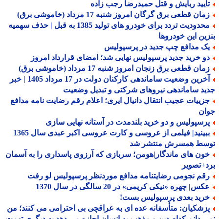
أیید ربایش و قتل حمیدرضا رجب زاده
ان قطعی برق گرگان امروز شنبه 17 مرداد (خاموشی برق)
محدودیت تردد برای خودرو های تولید 1385 به قبل | حذف سهمیه
ین این خودروها
ک مدافع چپ جدید در پرسپولیس
و خرید جدید پرسپولیس نهایی شد؛ امضای قرارداد امروز
ان قطعی برق زنجان امروز شنبه 17 مرداد (خاموشی برق)
آخرین وضعیت ساماندهی کارکنان دولت در 17 مرداد 1405 | خبر
د ساماندهی نیروهای شرکتی و تبدیل وضعیت
زییات عجیب انتقال دانیال ایری؛ اعلام رقم رضایت نامه مدافع
ان
رسپولیس و دو خرید بلندمدت در آستانه نهایی سازی
ببینید| فیلمی از عروسی و کارت عروسی اکبر عبدی سال 1365
سط همسرش منتشر شد
ون های ماندگار|هومن؛ سربازی که آرزوی پاسداری را به آسمان
+تصویر
قم نجومی رضایتنامه مدافع موردنظر پرسپولیس لو رفت
س| چهره «نیکی کریمی» در 20 سالگی در سال 1370
رید بعدی پرسپولیس بست!
زشکیان: متأسفانه عده ای به عراقچی بی احترامی می کنند؛ من
 دانم کدام دین و مذهب به انسان اجازه می دهد به دیگری تهمت