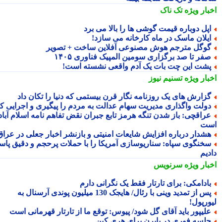
بار ویژه
تک ناک
پل دوباره قیمت گوشی ها را بالا می برد
یلان ماسک در ماه کارخانه می سازد!
وگل مترجم هوش مصنوعی آفلاین ساخت + تصویر
فر تا صد برگزاری سومین المپیک فناوری ۱۴۰۵
شت این چت بات یک آدم واقعی نشسته است!
بار ویژه
تسنیم نیوز
زارش های یک روزنامه نگار قرن بیستمی که دنیا را تکان داد
ولت واگذاری مدیریت سهام عدالت به مردم را پیگیری و اجرایی کند
راقچی: باز شدن تنگه هرمز تابع جبران نقض تفاهم نامه اسلام آباد
ت
شدار درباره افزایش شایعات امنیتی و بازنشر اخبار جعلی در عراق
خنگوی سپاه: سناریوسازی آمریکا را با حملات پرحجم و دقیق پاسخ
دیم
بار ویژه
سرنویس
ادامکی: برای تارتار فقط یک نگرانی دارم
پس از تمدید وینی با رئال/ هایجک 130 میلیون پوندی آرسنال به
ورپول!
لیپور باید آقای گل شود/ پیوس: توقع ما از تارتار قهرمانی است
لسه فوری در بایرن برای هری کین