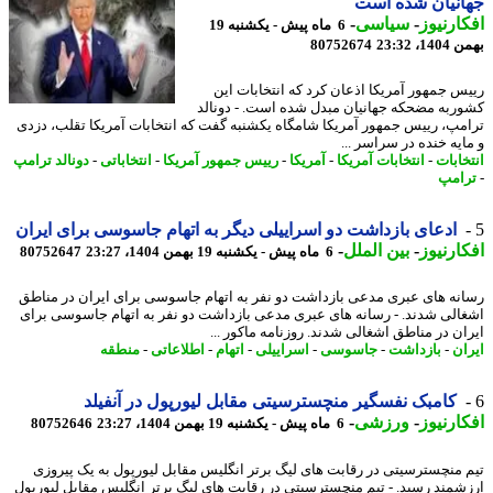
نیان شده است
ارنیوز
-
سیاسی
-
6 ماه پیش - یکشنبه 19
، 23:32
80752674
س جمهور آمریکا اذعان کرد که انتخابات این
ربه مضحکه جهانیان مبدل شده است. - دونالد
مپ، رییس جمهور آمریکا شامگاه یکشنبه گفت که انتخابات آمریکا تقلب، دزدی
ایه خنده در سراسر ...
خابات
-
انتخابات آمریکا
-
آمریکا
-
رییس جمهور آمریکا
-
انتخاباتی
-
دونالد ترامپ
امپ
ادعای بازداشت دو اسراییلی دیگر به اتهام جاسوسی برای ایران
ارنیوز
-
بین الملل
-
6 ماه پیش - یکشنبه 19 بهمن 1404، 23:27
80752647
نه های عبری مدعی بازداشت دو نفر به اتهام جاسوسی برای ایران در مناطق
الی شدند. - رسانه های عبری مدعی بازداشت دو نفر به اتهام جاسوسی برای
ان در مناطق اشغالی شدند. روزنامه ماکور ...
ان
-
بازداشت
-
جاسوسی
-
اسراییلی
-
اتهام
-
اطلاعاتی
-
منطقه
کامبک نفسگیر منچسترسیتی مقابل لیورپول در آنفیلد
ارنیوز
-
ورزشی
-
6 ماه پیش - یکشنبه 19 بهمن 1404، 23:27
80752646
 منچسترسیتی در رقابت های لیگ برتر انگلیس مقابل لیورپول به یک پیروزی
شمند رسید. - تیم منچسترسیتی در رقابت های لیگ برتر انگلیس مقابل لیورپول