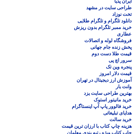
ان پدیا
احی سایت در مشهد
 نوزاد
لود تلگرام و تلگرام طلایی
د ممبر تلگرام بدون ریزش
اری
شگاه لوله و اتصالات
 زنده جام جهانی
مت طلا دست دوم
ر اچ پی
ره وین تک
ت دلار امروز
زش ارز دیجیتال در تهران
ت بار
رین طراحی سایت یزد
د مانیتور استوک
د فالوور پاپ آپ اینستاگرام
یای تبلیغاتی
ید سالت
نه چاپ کتاب با ارزان ترین قیمت
 کتاب ویژه رتبه بندی معلمان