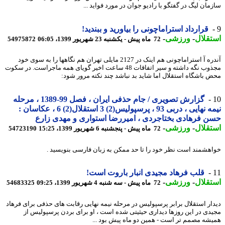
مان لیگ در گفتگو با رادیو جوان در مورد فواید ...
قرارداد استراماچونی را بیاورید و ببندید!
قلال
-
ورزشی
-
72 ماه پیش - یکشنبه 23 شهریور 1399، 06:05
54975872
آندره آ استراماچونی هم اینک در 2127 مایلی تهران هم نگاهها را به سوی خود
مجذوب نگه داشته و سیر اتفاقات 48 ساعت اخیر گویای همه ماجراست. در سکوت
 باشگاه استقلال اما شاید بد نباشد چند نکته مرور شود:
گزارش تصویری / جام حذفی ایران ، فصل 99-1389 ، مرحله
نیمه نهایی ، دربی 93 ، پرسپولیس(2) 3 استقلال(2) 6 ، عکاسان :
 فرهادی بختاجردی ، امیررضا استواری و مهدی زارع
قلال
-
ورزشی
-
72 ماه پیش - پنجشنبه 6 شهریور 1399، 15:25
54723190
هشمند است نظر خود را تا حد ممکن به زبان فارسی بنویسید .
قلب فرهاد مجیدی انبار باروت است!
قلال
-
ورزشی
-
72 ماه پیش - سه شنبه 4 شهریور 1399، 09:25
54683325
ار استقلال برابر پرسپولیس در مرحله نیمه نهایی رقابت های حذفی برای فرهاد
دی در این روزها دیداری حیثیتی شده است ، او برای بردن پرسپولیس از
شه مصمم تر است - همین دو ماه پیش بود ...