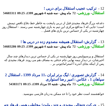
ترکیب عجیب استقلال برای دربی !
قلال
-
ورزشی
-
72 ماه پیش - سه شنبه 4 شهریور 1399، 09:25
54683311
غه بزرگ فرهاد مجیدی قبل از دربی پایتخت به خاطر خط دفاع ناقص تیمش
است؛ جایی که 3 مدافع مرکزی این تیم به بازی چهارشنبه نمی رسند. - استقلال روز
رشنبه در یکی از حساس ترین بازی های فصل ...
گزارش: استقلال همیشه مصدوم زده در دربی ها !
قلال
-
ورزشی
-
72 ماه پیش - سه شنبه 4 شهریور 1399، 09:25
54683286
قلال و پرسپولیس روز چهارشنبه در یکی از حساس ترین دیدارهای چند سال
رشان، در دیدار نیمه نهایی جام حذفی به مصاف هم می روند. فرهاد مجیدی که
از اینکه بجای آندره آ استراماچونی بر ...
گزارش تصویری / لیگ برتر ایران ،11 مرداد 1399 ، استقلال 2
عکاس : امیر رضا استواری
قلال
-
ورزشی
-
73 ماه پیش - شنبه 18 مرداد 1399، 09:15
54383171
هشمند است نظر خود را تا حد ممکن به زبان فارسی بنویسید .
حرکت جنجالی مجیدی و چند روایت؛ مخاطب هیسِ فرهاد چه