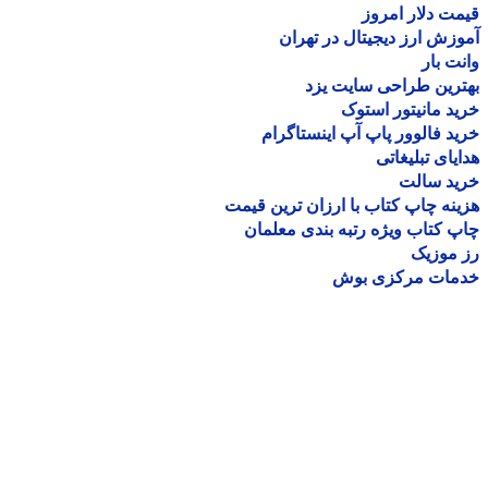
ت دلار امروز
زش ارز دیجیتال در تهران
ت بار
رین طراحی سایت یزد
د مانیتور استوک
د فالوور پاپ آپ اینستاگرام
یای تبلیغاتی
ید سالت
نه چاپ کتاب با ارزان ترین قیمت
 کتاب ویژه رتبه بندی معلمان
موزیک
مات مرکزی بوش