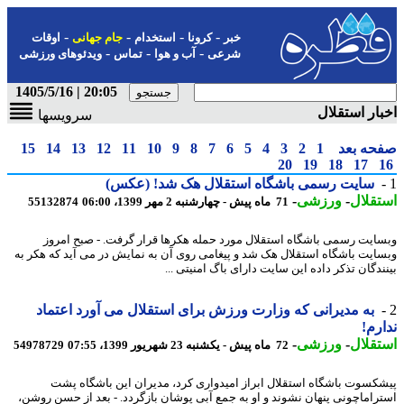
-
-
-
-
خبر
کرونا
استخدام
جام جهانی
اوقات
-
-
-
شرعی
آب و هوا
تماس
ویدئوهای ورزشی
20:05 | 1405/5/16
ار استقلال
سرویسها
حه بعد
1
2
3
4
5
6
7
8
9
10
11
12
13
14
15
20
19
18
17
سایت رسمی باشگاه استقلال هک شد! (عکس)
قلال
-
ورزشی
-
71 ماه پیش - چهارشنبه 2 مهر 1399، 06:00
55132874
ایت رسمی باشگاه استقلال مورد حمله هکرها قرار گرفت. - صبح امروز
ایت باشگاه استقلال هک شد و پیغامی روی آن به نمایش در می آید که هکر به
ندگان تذکر داده این سایت دارای باگ امنیتی ...
به مدیرانی که وزارت ورزش برای استقلال می آورد اعتماد
رم!
قلال
-
ورزشی
-
72 ماه پیش - یکشنبه 23 شهریور 1399، 07:55
54978729
کسوت باشگاه استقلال ابراز امیدواری کرد، مدیران این باشگاه پشت
راماچونی پنهان نشوند و او به جمع آبی پوشان بازگردد. - بعد از حسن روشن،