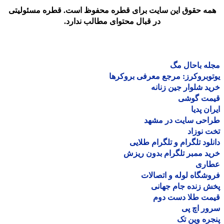
مه حقوق این سایت برای قطره محفوظ است. قطره مسئولیتی
در قبال محتوای مطالب ندارد.
ه باحال مگ
وبروکرز: مرجع معرفی بروکرها
د شلوار جین زنانه
مت گوشی
ان پدیا
احی سایت در مشهد
 نوزاد
لود تلگرام و تلگرام طلایی
د ممبر تلگرام بدون ریزش
اری
شگاه لوله و اتصالات
 زنده جام جهانی
مت طلا دست دوم
ر اچ پی
ره وین تک