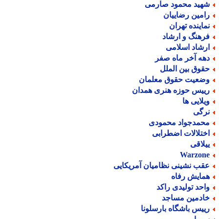
هید محمود صارمی
امین رضاییان
ماینده تهران
رهنگ و ارشاد
رشاد اسلامی
هه آخر ماه صفر
قوق بین الملل
ضعیت حقوق معلمان
ییس حوزه هنری همدان
یلایی ها
رگی
حمدجواد محمودی
ختلالات اضطرابی
یلاقی
Warzon
قب نشینی نظامیان آمریکایی
مایش رفاه
احد تولیدی راکد
ادمین مساجد
ییس باشگاه بارسلونا