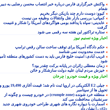
اکنش خبرگزاری فارس درباره خبر انتصاب محسن رضایی به دبیری
ام
یوو: دوست دارم چند بازیکن دیگر بخریم
مپانی: بررسی بازار نقل وانتقالات وظیفه من نیست
ابدینی: سپاه با پدافند بومی هواگردهای آمریکا را شکار و غنیمت
فت
تاره تراکتور این هفته سه رقمی می شود
بار ویژه
تسنیم نیوز
کم دادگاه آمریکا برای توقف ساخت سالن رقص ترامپ
دمت محدودیت نمی شناسد
ریب آبادی: امنیت خلیج فارس باید به دست کشورهای منطقه تأمین
د
مان معطلی زائران در پایانه برکت چقدر بود؟
یزش مردم لبنان علیه دولت سازشکار و خائن
بار ویژه
و قیمت خودرو | چرخان
جیلی E2 الکتریکی در اروپا ثبت نام شد؛ قیمت آغازی 19,490 یورو و
ویل ها از سپتامبر
منطقه خرد شونده (crumple zone) در خودرو چیست و چگونه از
نشینان محافظت می کند
سمارت با دیواره نگاره های شهری طراحی خودروی شهری جدید