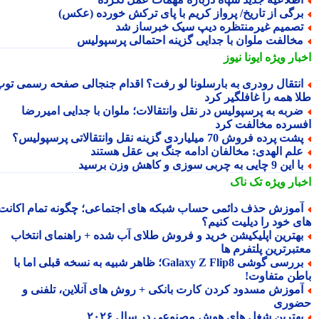
رگی از تاریخ/ پرواز کریم با پای ترکش خورده (عکس)
صمیم غیرمنتظره دیپ سیک خبرساز شد
خالفت ملوان با جدایی گزینه احتمالی پرسپولیس
بار ویژه
ایونا نیوز
نتقال رودری به بارسلونا لو رفت؟ اقدام جنجالی صفحه رسمی توپ
ا همه را غافلگیر کرد
ربه به پرسپولیس در نقل وانتقالات؛ ملوان با جدایی امیررضا
سرده مخالفت کرد
شت پرده فروش 70 میلیاردی گزینه نقل وانتقالاتی پرسپولیس؟
لم الهدی: مخالفان ادامه جنگ بی عقل هستند
این 9 چایی به چربی سوزی و کاهش وزن برسید
بار ویژه
تک ناک
موزش حذف دائمی حساب شبکه های اجتماعی؛ چگونه تمام اکانت
ی خود را دیلیت کنیم؟
هترین اپلیکیشن خرید و فروش طلای آب شده + راهنمای انتخاب
تبرترین پلتفرم ها
بررسی گوشی Galaxy Z Flip8؛ ظاهر شبیه به نسخه قبلی اما با
طن متفاوت!
موزش مسدود کردن کارت بانکی + روش های آنلاین، تلفنی و
وری
هترین شغل های هوش مصنوعی در سال ۲۰۲۶