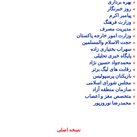
هره برداری
وز خبرنگار
یامبر اکرم
زارت فرهنگ
دیریت مصرف
زارت امور خارجه پاکستان
جت الاسلام والمسلمین
هراب بختیاری زاده
ایگاه خبری تحلیلی
حمدجواد حسین نژاد
قابت های لیگ برتر
ازیکنان پرسپولیس
جلس شورای اسلامی
ازمان منطقه آزاد
تخصص مغز و اعصاب
حمدرضا نوروزپور
نسخه اصلی