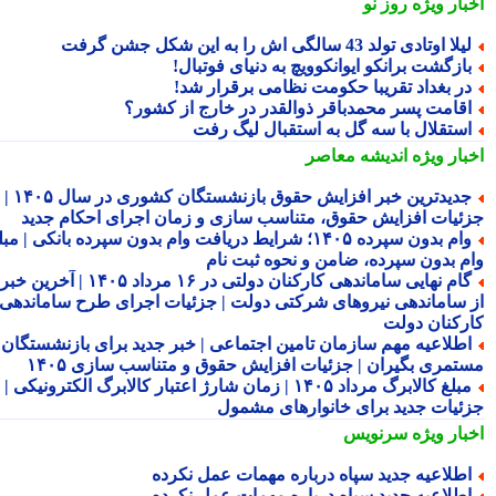
بار ویژه
روز نو
لا اوتادی تولد 43 سالگی اش را به این شکل جشن گرفت
ازگشت برانکو ایوانکوویچ به دنیای فوتبال!
ر بغداد تقریبا حکومت نظامی برقرار شد!
قامت پسر محمدباقر ذوالقدر در خارج از کشور؟
ستقلال با سه گل به استقبال لیگ رفت
بار ویژه
اندیشه معاصر
جدیدترین خبر افزایش حقوق بازنشستگان کشوری در سال ۱۴۰۵ |
ئیات افزایش حقوق، متناسب سازی و زمان اجرای احکام جدید
وام بدون سپرده ۱۴۰۵؛ شرایط دریافت وام بدون سپرده بانکی | مبلغ
م بدون سپرده، ضامن و نحوه ثبت نام
گام نهایی ساماندهی کارکنان دولتی در ۱۶ مرداد ۱۴۰۵ | آخرین خبر
 ساماندهی نیروهای شرکتی دولت | جزئیات اجرای طرح ساماندهی
رکنان دولت
طلاعیه مهم سازمان تامین اجتماعی | خبر جدید برای بازنشستگان و
تمری بگیران | جزئیات افزایش حقوق و متناسب سازی ۱۴۰۵
مبلغ کالابرگ مرداد ۱۴۰۵ | زمان شارژ اعتبار کالابرگ الکترونیکی |
ئیات جدید برای خانوارهای مشمول
بار ویژه
سرنویس
طلاعیه جدید سپاه درباره مهمات عمل نکرده
طلاعیه جدید سپاه درباره مهمات عمل نکرده