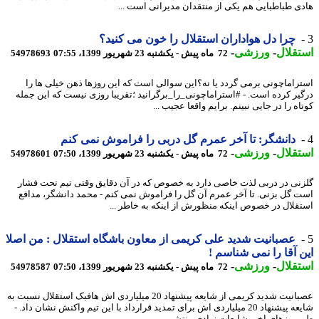
ی طباطبایی هم یکی از منتقدان مدیرانی است ...
چرا دل هواداران استقلال را خون می کنید؟
قلال
-
ورزشی
-
72 ماه پیش - یکشنبه 23 شهریور 1399، 07:55
54978693
راماچونی برمی گردد یا نه؟این سوالی است که این روزها ذهن خیلی ها را
یر کرده است. - #استراماچونی_را_برگرانید ؛تقریبا روزی نیست که این جمله
ه را در جایی نبینم. برایم واقعا عجیب ...
دانشگر: تا آخر عمرم گل دربی را فراموش نمی کنم
قلال
-
ورزشی
-
72 ماه پیش - یکشنبه 23 شهریور 1399، 07:50
54978601
نی در دربی لذت خاصی دارد به خصوص که در آن دقایق وقتی تیم تحت فشار
 گل بزنی. تا آخر عمرم آن گل را فراموش نمی کنم - محمد دانشگر، مدافع
قلال در خصوص اینکه منظورش از اینکه به خاطر ...
عصبانیت شدید علی کریمی از معاون باشگاه استقلال : من اصلا
 آقا را نمی شناسم !
قلال
-
ورزشی
-
72 ماه پیش - یکشنبه 23 شهریور 1399، 07:50
54978587
عصبانیت شدید کریمی از شایعه پیشنهاد 20 میلیاردی اش هافبک استقلال نسبت به
شایعه پیشنهاد 20 میلیاردی اش برای تمدید قرارداد با این تیم واکنش نشان داد. -