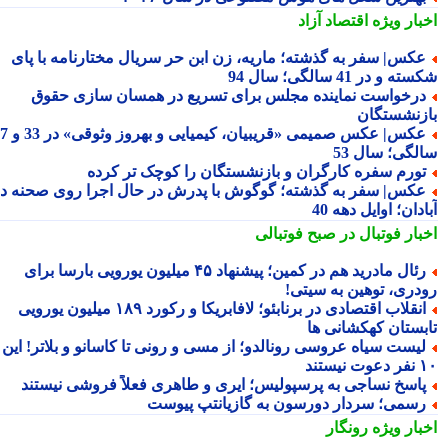
بار ویژه
اقتصاد آزاد
کس| سفر به گذشته؛ ماریه، زن ابن حر سریال مختارنامه با پای
 و در 41 سالگی؛ سال 94
رخواست نماینده مجلس برای تسریع در همسان سازی حقوق
زنشستگان
عکس| عکس صمیمی «قریبیان، کیمیایی و بهروز وثوقی» در 33 و 37
لگی؛ سال 53
ورم سفره کارگران و بازنشستگان را کوچک تر کرده
کس| سفر به گذشته؛ گوگوش با پدرش در حال اجرا روی صحنه در
دان؛ اوایل دهه 40
بار فوتبال در صبح فوتبالی
رئال مادرید هم در کمین؛ پیشنهاد ۴۵ میلیون یورویی بارسا برای
دری، توهین به سیتی!
انقلاب اقتصادی در برنابئو؛ لافابریکا و رکورد ۱۸۹ میلیون یورویی
بستان کهکشانی ها
یست سیاه عروسی رونالدو؛ از مسی و رونی تا کاسانو و بلاتر! این
یستند
اسخ نساجی به پرسپولیس؛ ایری و طاهری فعلاً فروشی نیستند
سمی؛ سردار دورسون به گازیانتپ پیوست
بار ویژه
رونگار