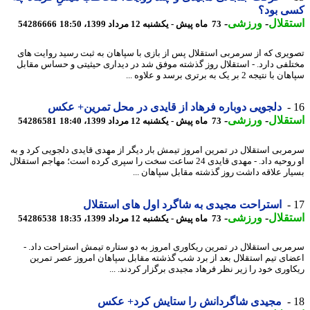
ی بود؟
قلال
-
ورزشی
-
73 ماه پیش - یکشنبه 12 مرداد 1399، 18:50
54286666
یری که از سرمربی استقلال پس از بازی با سپاهان به ثبت رسید روایت های
لفی دارد. - استقلال روز گذشته موفق شد در دیداری حیثیتی و حساس مقابل
نتیجه 2 بر یک به برتری برسد و علاوه ...
دلجویی دوباره فرهاد از قایدی در محل تمرین+ عکس
قلال
-
ورزشی
-
73 ماه پیش - یکشنبه 12 مرداد 1399، 18:40
54286581
ربی استقلال در تمرین امروز تیمش بار دیگر از مهدی قایدی دلجویی کرد و به
او روحیه داد. - مهدی قایدی 24 ساعت سخت را سپری کرده است؛ مهاجم استقلال
ار علاقه داشت روز گذشته مقابل سپاهان ...
استراحت مجیدی به شاگرد اول های استقلال
قلال
-
ورزشی
-
73 ماه پیش - یکشنبه 12 مرداد 1399، 18:35
54286538
ربی استقلال در تمرین ریکاوری امروز به دو ستاره تیمش استراحت داد. -
ای تیم استقلال بعد از برد شب گذشته مقابل سپاهان امروز عصر تمرین
اوری خود را زیر نظر فرهاد مجیدی برگزار کردند. ...
مجیدی شاگردانش را ستایش کرد+ عکس