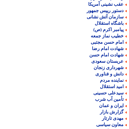
قب نشینی آمریکا
ستور رییس جمهور
ازمان آتش نشانی
اشگاه استقلال
یامبر اکرم (ص)
طیب نماز جمعه
مام حسن مجتبی
هادت امام رضا
هادت امام حسن
ربستان سعودی
هرداری زنجان
انش و فناوری
ماینده مردم
مید استقلال
یدعلی حسینی
أمین آب شرب
یران و عمان
زارش بازار
هدی تارتار
عاون سیاسی