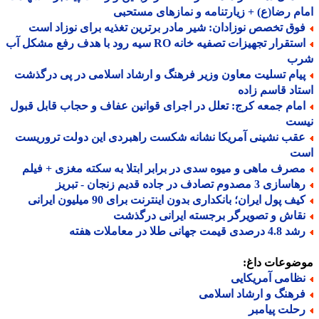
م رضا(ع) + زیارتنامه و نمازهای مستحبی
وق تخصص نوزادان: شیر مادر برترین تغذیه برای نوزاد است
استقرار تجهیزات تصفیه خانه RO سیه رود با هدف رفع مشکل آب
ب
یام تسلیت معاون وزیر فرهنگ و ارشاد اسلامی در پی درگذشت
اد قاسم زاده
مام جمعه کرج: تعلل در اجرای قوانین عفاف و حجاب قابل قبول
ست
قب نشینی آمریکا نشانه شکست راهبردی این دولت تروریست
ت
صرف ماهی و میوه سدی در برابر ابتلا به سکته مغزی + فیلم
ازی 3 مصدوم تصادف در جاده قدیم زنجان - تبریز
ف پول ایران؛ بانکداری بدون اینترنت برای 90 میلیون ایرانی
قاش و تصویرگر برجسته ایرانی درگذشت
 درصدی قیمت جهانی طلا در معاملات هفته
ضوعات داغ:
ظامی آمریکایی
رهنگ و ارشاد اسلامی
حلت پیامبر