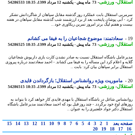
قلال
-
ورزشی
-
73 ماه پیش - یکشنبه 12 مرداد 1399، 18:35
54286533
ربی استقلال بابت عملکرد روز گذشته مقابل سپاهان از شاگردانش تشکر
. - آبی پوشان پایتخت بعد از برد ارزشمند شب گذشته مقابل سپاهان در هفته
ت و هفتم لیگ برتر امروز تمرین ریکاوری خود ...
سعادتمند: موضوع شجاعیان را به فیفا می کشانم
قلال
-
ورزشی
-
73 ماه پیش - یکشنبه 12 مرداد 1399، 18:35
54286525
رعامل باشگاه استقلال نسبت به صادر نشدن کارت بازی داریوش شجاعیان
یه و اعلام کرد این مساله را به فیفا می کشاند. - احمد سعادتمند درباره پیروزی
لال برابر سپاهان بیان کرد: بابت ...
ماموریت ویژه روانشناس استقلال؛ بازگرداندن قایدی
قلال
-
ورزشی
-
73 ماه پیش - یکشنبه 12 مرداد 1399، 18:35
54286515
نشناس شاغل در باشگاه استقلال با مهدی قایدی کار خواهد کرد تا بتواند به
های اوج خود برگردد. - چند روز قبل بود که احمد سعادتمند مدیرعامل باشگاه
لال دکتر جواد خلعتبری را به عنوان ...
حه بعد
1
2
3
4
5
6
7
8
9
10
11
12
13
14
15
20
19
18
17