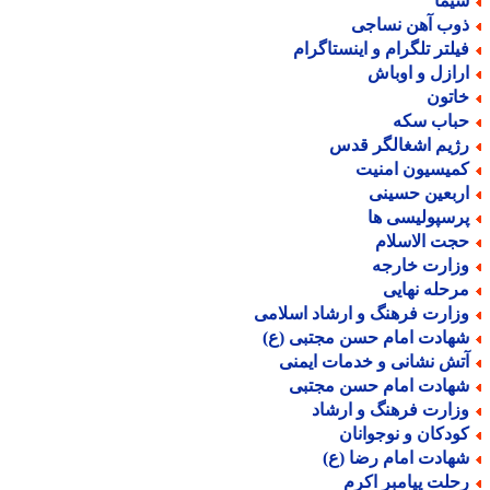
یما
وب آهن نساجی
یلتر تلگرام و اینستاگرام
رازل و اوباش
اتون
باب سکه
ژیم اشغالگر قدس
میسیون امنیت
ربعین حسینی
رسپولیسی ها
جت الاسلام
زارت خارجه
رحله نهایی
زارت فرهنگ و ارشاد اسلامی
هادت امام حسن مجتبی (ع)
تش نشانی و خدمات ایمنی
هادت امام حسن مجتبی
زارت فرهنگ و ارشاد
ودکان و نوجوانان
هادت امام رضا (ع)
حلت پیامبر اکرم