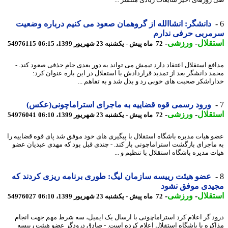
روزهای اخیر شایعات زیادی منتشر ...
دانشگر: انشاالله از گروهمان صعود می کنیم درباره وضعیت
مربی حرفی ندارم
قلال
-
ورزشی
-
72 ماه پیش - یکشنبه 23 شهریور 1399، 06:15
54976115
فع استقلال اعتقاد دارد تیمش می تواند به دور بعدی جام حذفی صعود کند. -
د دانشگر بعد از تمدید قراردادش با استقلال در این باره عنوان کرد:
راشکر صحبت های خوبی رد و بدل شد و به تفاهم ...
ورود رسمی قوه قضاییه به ماجرای استراماچونی(عکس)
قلال
-
ورزشی
-
72 ماه پیش - یکشنبه 23 شهریور 1399، 06:10
54976041
 هیات مدیره باشگاه استقلال با پیگیری های خود موفق شد پای قوه قضاییه را
ماجرای بازگشت استراماچونی باز کند. - چندی قبل بود که مهدی عبدیان عضو
ت مدیره باشگاه استقلال با تنظیم و ...
عضو هیئت رییسه سازمان لیگ: طوری برنامه ریزی کردند که
یدی موفق نشود
قلال
-
ورزشی
-
72 ماه پیش - یکشنبه 23 شهریور 1399، 06:10
54976027
د گر اعلام کرد استراماچونی با ارسال یک ایمیل، سه شرط مهم جهت انجام
کره با باشگاه استقلال اعلام کرده است. - صادق درودگر عضو هیئت رییسه