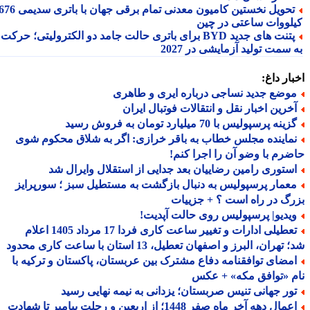
تحویل نخستین کامیون معدنی تمام برقی جهان با باتری سدیمی 676
لووات ساعتی در چین
پتنت های جدید BYD برای باتری حالت جامد دو الکترولیتی؛ حرکت
سمت تولید آزمایشی در 2027
ار داغ:
وضع جدید نساجی درباره ایری و طاهری
خرین اخبار نقل و انتقالات فوتبال ایران
ینه پرسپولیس با 70 میلیارد تومان به فروش رسید
ماینده مجلس خطاب به باقر خرازی: اگر به شلاق محکوم شوی
رم با وضو آن را اجرا کنم!
ستوری رامین رضاییان بعد جدایی از استقلال وایرال شد
عمار پرسپولیس به دنبال بازگشت به مستطیل سبز ؛ سورپرایز
گ در راه است ؟ + جزییات
یدیو| پرسپولیس روی حالت آپدیت!
تعطیلی ادارات و تغییر ساعت کاری فردا 17 مرداد 1405 اعلام
هران، البرز و اصفهان تعطیل، 13 استان با ساعت کاری محدود
مضای توافقنامه دفاع مشترک بین عربستان، پاکستان و ترکیه با
 «توافق مکه» + عکس
ور جهانی تنیس صربستان؛ یزدانی به نیمه نهایی رسید
اعمال دهه آخر ماه صفر 1448؛ از اربعین و رحلت پیامبر تا شهادت